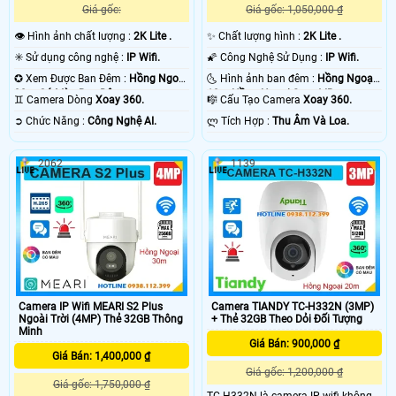
Giá gốc: 1,050,000 ₫
Giá gốc:
✨ Chất lượng hình :
2K Lite .
👁 Hình ảnh chất lượng :
2K Lite .
🌠 Công Nghệ Sử Dụng :
IP Wifi.
✳️ Sử dụng công nghệ :
IP Wifi.
🌜 Hình ảnh ban đêm :
Hồng Ngoại
✪ Xem Được Ban Đêm :
Hồng Ngoại
10m Hồng Ngoại Smart IR.
30m Có Màu Ban Ðêm.
🎼️ Cấu Tạo Camera
Xoay 360.
♊ Camera Dòng
Xoay 360.
️ლ Tích Hợp :
Thu Âm Và Loa.
️➲ Chức Năng :
Công Nghệ AI.
2062
1139
Camera IP Wifi MEARI S2 Plus
Camera TIANDY TC-H332N (3MP)
Ngoài Trời (4MP) Thẻ 32GB Thông
+ Thẻ 32GB Theo Dỏi Đối Tượng
Minh
Giá Bán: 900,000 ₫
Giá Bán: 1,400,000 ₫
Giá gốc: 1,200,000 ₫
Giá gốc: 1,750,000 ₫