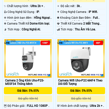
✨ Chất lượng hình :
Ultra 2k + .
🔅 Độ sắc nét :
3k .
👍 Công Nghệ Sử Dụng :
IP.
⚜️ Công Nghệ Camera :
IP Wifi.
❈ Hình ảnh ban đêm :
Hồng Ngoại
❃ Khoảng Cách Ban Đêm :
Full
150m Hồng Ngoại Smart IR.
Color 30m Có Màu Ban Ðêm.
❄ Camera Thiết Kế
Dome Kim loại.
💎 Thiết Kế Camera
2 Mắt Trong
Nhà.
️📡 Tích Hợp :
Công Nghệ AI.
️🛃 Tích Hợp :
Thu Âm Và Loa.
259
326
Camera 2 Ống Kính Uho-P2S-
Camera Wifi Uho-P2C-M4F4 Theo
M55F34 Thông Minh
Dỏi Đối Tượng
Giá Bán: 5%-35%
Giá Bán: 5%-35%
Giá gốc: liên hệ
Giá gốc: liên hệ
🦉 Độ Phân giải :
FULL HD 1080P .
💯 Hình ảnh chất lượng :
Ultra 2k + .