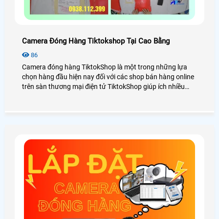
Camera Đóng Hàng Tiktokshop Tại Cao Bằng
86
Camera đóng hàng TiktokShop là một trong những lựa
chọn hàng đầu hiện nay đối với các shop bán hàng online
trên sàn thương mại điện tử TiktokShop giúp ích nhiều
trong việc quản lý kiểm soát đơn hàng đóng gói. Vậy lắp
camera đóng hàng TiktokShop tại Cao Bằng có thật sự
cần thiết không? Chi phí đầu tư bao nhiêu? Cùng An
Thành Phát xem qua bài viết dưới đây nhé!