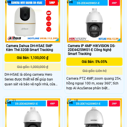
thông minh. Hỗ trợ quay quét 0° đến
ngoại tầm xa 10m, hỗ trợ thẻ nhớ
355° Công nghệ AI thông minh phát
256GB, ONVIF và quản lý từ xa qua
hiện chuyển động.
ứng dụng DMSS.
Camera Dahua DH-H5AE 5MP
Camera IP 4MP HIKVISION DS-
Kèm Thẻ 32GB Smart Tracking
2DE4425IWG1-E Công Nghệ
Smart Tracking
Giá Bán: 1,100,000 ₫
Giá Bán: 5%-35%
Giá gốc: 1,300,000 ₫
Giá gốc: Liên hệ
DH-H5AE là dòng camera Hero
Camera PTZ 4MP, zoom quang 25×,
Series được thiết kế để giúp bạn
hồng ngoại 100 m, xoay 360°, tích
quan sát và bảo vệ ngôi nhà, cửa
hợp AI AcuSense phân biệt
hàng hoặc văn phòng của mình
người/xe, đàm thoại hai chiều,
một cách hiệu quả với độ phân giải
chuẩn IP67.
cao chất lượng 3K. Ngoài ra,
21
18
camera còn được trang bị nhiều tính
năng thông minh như đàm thoại 2
chiều, phát hiện & theo dõi chuyển
động đảm bảo an ninh hiệu quả