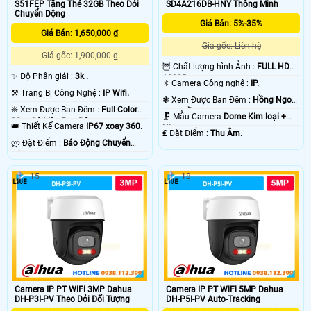
S51FEP Tặng Thẻ 32GB Theo Dỏi
SD4A216DB-HNY Thông Minh
Chuyển Dộng
Giá Bán: 5%-35%
Giá Bán: 1,650,000 ₫
Giá gốc: Liên hệ
Giá gốc: 1,900,000 ₫
🦉 Chất lượng hình Ảnh :
FULL HD
✨ Độ Phân giải :
3k .
1080P .
✳️ Camera Công nghệ :
IP.
⚒ Trang Bị Công Nghệ :
IP Wifi.
❃ Xem Được Ban Đêm :
Hồng Ngoại
❈ Xem Được Ban Đêm :
Full Color
10m Hồng Ngoại SMD.
🗜️ Mẫu Camera
Dome Kim loại +
20m Có Màu Ban Ðêm.
👑 Thiết Kế Camera
IP67 xoay 360.
Nhựa.
️₤ Đặt Điểm :
Thu Âm.
️ლ Đặt Điểm :
Báo Động Chuyển
Động.
15
18
Camera IP PT WiFi 3MP Dahua
Camera IP PT WiFi 5MP Dahua
DH-P3I-PV Theo Dỏi Đối Tượng
DH-P5I-PV Auto-Tracking