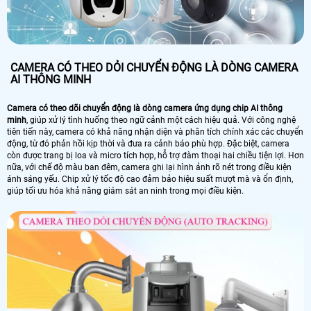
CAMERA CÓ THEO DỎI CHUYỂN ĐỘNG LÀ DÒNG CAMERA
AI THÔNG MINH
Camera có theo dõi chuyển động là dòng camera ứng dụng chip AI thông
minh
, giúp xử lý tình huống theo ngữ cảnh một cách hiệu quả. Với công nghệ
tiên tiến này, camera có khả năng nhận diện và phân tích chính xác các chuyển
động, từ đó phản hồi kịp thời và đưa ra cảnh báo phù hợp. Đặc biệt, camera
còn được trang bị loa và micro tích hợp, hỗ trợ đàm thoại hai chiều tiện lợi. Hơn
nữa, với chế độ màu ban đêm, camera ghi lại hình ảnh rõ nét trong điều kiện
ánh sáng yếu. Chip xử lý tốc độ cao đảm bảo hiệu suất mượt mà và ổn định,
giúp tối ưu hóa khả năng giám sát an ninh trong mọi điều kiện.