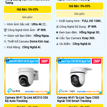
Tượng
Giá Bán: 5%-35%
Giá Bán: 5%-35%
Giá gốc:
Giá gốc:
✨ Chất lượng hình :
FULL HD 1080P
✨ Hình Ảnh Sắc nét :
Ultra 4k 👍🏾 .
.
🕉️ Công Nghệ Sử Dụng :
IP Wifi.
🏆 Công Nghệ Hình Ảnh :
IP Wifi.
❃ Xem ban đêm :
Hồng Ngoại 30m
🔦 Giám sát Ban Đêm :
Hồng Ngoại
Có Màu Ban Ðêm.
💎 Cấu Tạo Camera
Xoay 360.
10m Starlight.
💦 Thiết Kế Camera
Dome Kim loại
️📡 Ưu Điểm :
Công Nghệ AI.
+ Nhựa.
️✨ Khả Năng :
Công Nghệ AI.
2
1
Camera Wi-Fi Tp-Link MC510 356
Camera Wi-Fi Tp-Link Tapo C500
Độ Auto-Tracking
Ngoài Trời Smart Tracking