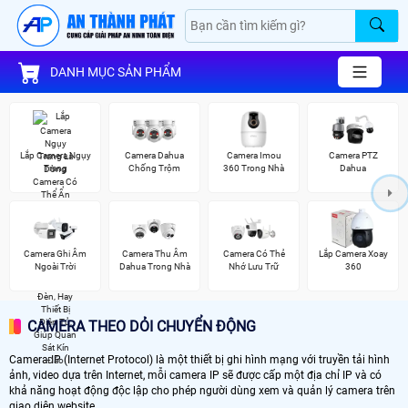
DANH MỤC SẢN PHẨM
Lắp Camera Ngụy
Camera Dahua
Camera Imou
Camera PTZ
Trang
Chống Trộm
360 Trong Nhà
Dahua
Camera Ghi Âm
Camera Thu Âm
Camera Có Thẻ
Lắp Camera Xoay
Ngoài Trời
Dahua Trong Nhà
Nhớ Lưu Trữ
360
CAMERA THEO DỎI CHUYỂN ĐỘNG
Camera IP (Internet Protocol) là một thiết bị ghi hình mạng với truyền tải hình
ảnh, video dựa trên Internet, mỗi camera IP sẽ được cấp một địa chỉ IP và có
khả năng hoạt động độc lập cho phép người dùng xem và quản lý camera trên
giao diện website