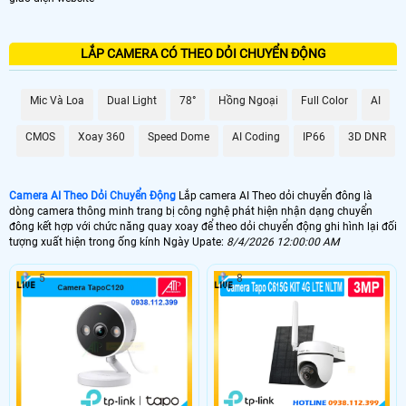
LẮP CAMERA CÓ THEO DỎI CHUYỂN ĐỘNG
Mic Và Loa
Dual Light
78°
Hồng Ngoại
Full Color
AI
CMOS
Xoay 360
Speed Dome
AI Coding
IP66
3D DNR
Camera AI Theo Dỏi Chuyển Động
Lắp camera AI Theo dỏi chuyển đông là
dòng camera thông minh trang bị công nghệ phát hiện nhận dạng chuyển
đông kết hợp với chức năng quay xoay để theo dỏi chuyển động ghi hình lại đối
tượng xuất hiện trong ống kính Ngày Upate:
8/4/2026 12:00:00 AM
5
8