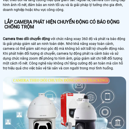
việc theo dõi và tăng cường hiệu quả giám sát. Ngoài ra, camera còn cung cấp
hình ảnh rõ nét, đảm bảo an ninh tối ưu và là giải pháp lý tưởng cho gia đình,
doanh nghiệp hoặc khu vực công cộng.
LẮP CAMERA PHÁT HIỆN CHUYỂN ĐỘNG CÓ BÁO ĐỘNG
CHỐNG TRỘM
Camera theo dõi chuyển động
với chức năng xoay 360 độ và phát ra báo động
là giải pháp giám sát an ninh toàn diện. Nhờ khả năng xoay toàn cảnh,
camera có thể giám sát mọi góc độ mà không bỏ sót bất kỳ chuyển động nào.
Khi phát hiện đối tượng di chuyển, camera tự động phát ra cảnh báo và sử
dụng chức năng zoom để phóng to hình ảnh, giúp giám sát chi tiết đối tượng
một cách rõ nét. Công nghệ này không chỉ tăng cường độ an toàn mà còn hỗ
trợ hiệu quả cho việc bảo vệ tài sản và con người trong mọi tình huống.