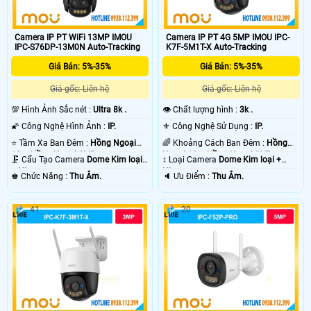
Camera IP PT WiFi 13MP IMOU
Camera IP PT 4G 5MP IMOU IPC-
IPC-S76DP-13M0N Auto-Tracking
K7F-5M1T-X Auto-Tracking
Giá Bán: 5%-35%
Giá Bán: 5%-35%
Giá gốc: Liên hệ
Giá gốc: Liên hệ
💯 Hình Ảnh Sắc nét :
Ultra 8k .
👁 Chất lượng hình :
3k .
🌠 Công Nghệ Hình Ảnh :
IP.
⚜️ Công Nghệ Sử Dụng :
IP.
⭐ Tầm Xa Ban Đêm :
Hồng Ngoại
🌈 Khoảng Cách Ban Đêm :
Hồng
10m Hồng Ngoại SMD.
Ngoại 10m Hồng Ngoại SMD.
🗜️ Cấu Tạo Camera
Dome Kim loại
↕️ Loại Camera
Dome Kim loại +
+ Nhựa.
Nhựa.
️♚ Chức Năng :
Thu Âm.
️🔈 Ưu Điểm :
Thu Âm.
41
20