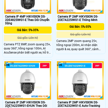
Camera IP 4MP HIKVISION DS-
Camera IP 2MP HIKVISION DS-
2DE4825IWG1-E Theo Dỏi Chuyển
2DE7A225IWG1-E Thông Minh
Dộng
Giá Bán: 5%-35%
Giá Bán: 5%-35%
Giá gốc: Liên hệ
Giá gốc: Liên hệ
Camera 2MP zoom quang 25×,
Camera PTZ 8MP, zoom quang 25×,
hồng ngoại 200m, AI nhận diện
quay 360°, hồng ngoại 100m, AI
người & xe, quay quét 360°, cảnh
AcuSense phân biệt người xe, hỗ trợ
báo đèn và âm thanh, bền bỉ IP67.
đàm thoại hai chiều.
18
10
Camera IP 2MP HIKVISION DS-
Camera IP 2MP HIKVISION DS-
2DE7A225IWG1-EHUN Theo Dỏi
2DE7A232IWG1-E Auto-Tracking