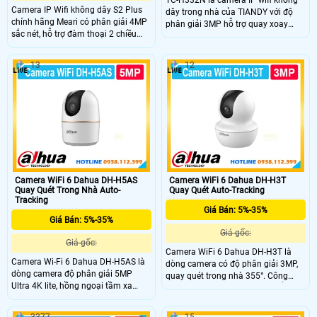
TC-H332N là camera IP wifi không
Camera IP Wifi không dây S2 Plus
dây trong nhà của TIANDY với độ
chính hãng Meari có phân giải 4MP
phân giải 3MP hỗ trợ quay xoay
sắc nét, hỗ trợ đàm thoại 2 chiều
360° linh hoạt. Camera tích hợp
tiện lợi và còi hú báo động thông
hồng ngoại tầm xa 20m, đèn ánh
minh. Được trang bị hồng ngoại tầm
sáng trắng cho hình ảnh màu sắc rõ
13
12
nhìn xa 30m, đèn LED có màu ban
nét (Color Maker) cả trong đêm,
đêm lên đến 20m, giúp quan sát rõ
cùng tính năng đàm thoại hai chiều
ràng cả ngày lẫn đêm. Ngoài ra,
tiện lợi. Ngoài ra, camera còn hỗ trợ
camera còn tích hợp khe cắm thẻ
khe cắm thẻ nhớ lên đến 512GB và
nhớ lên đến 256GB và tính năng
phát hiện người thông minh kèm
phát hiện chuyển động, đảm bảo an
cảnh báo tức thì.
ninh cho ngôi nhà bạn.
Camera WiFi 6 Dahua DH-H5AS
Camera WiFi 6 Dahua DH-H3T
Quay Quét Trong Nhà Auto-
Quay Quét Auto-Tracking
Tracking
Giá Bán: 5%-35%
Giá Bán: 5%-35%
Giá gốc:
Giá gốc:
Camera WiFi 6 Dahua DH-H3T là
Camera Wi-Fi 6 Dahua DH-H5AS là
dòng camera có độ phân giải 3MP,
dòng camera độ phân giải 5MP
quay quét trong nhà 355°. Công
Ultra 4K lite, hồng ngoại tầm xa
nghệ AI phát hiện người, chuyển
20m và led ấm thu hình có màu
động và âm thanh bất thường, Auto
10m cùng chế độ chiếu sáng kép
Tracking, đàm thoại hai chiều, hồng
3377
15