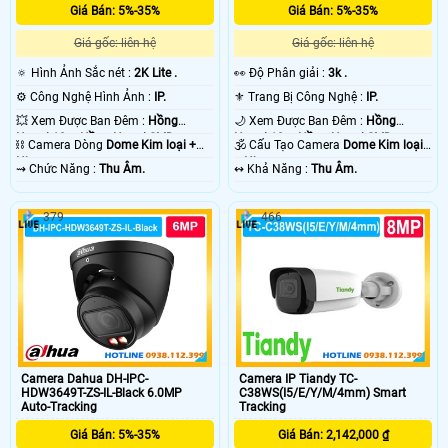
Giá Bán: 5%-35%
Giá Bán: 5%-35%
Giá gốc: liên hệ
Giá gốc: liên hệ
🔅 Hình Ảnh Sắc nét :
2K Lite .
️👀 Độ Phân giải :
3k .
⚙ Công Nghệ Hình Ảnh :
IP.
⚜️ Trang Bị Công Nghệ :
IP.
💥 Xem Được Ban Đêm :
Hồng
🌙 Xem Được Ban Đêm :
Hồng
Ngoại 10m Hồng Ngoại SMD.
Ngoại 10m Hồng Ngoại SMD.
⛓ Camera Dòng
Dome Kim loại +
🕉️ Cấu Tạo Camera
Dome Kim loại
Nhựa.
+ Nhựa.
️⇝ Chức Năng :
Thu Âm.
️↭ Khả Năng :
Thu Âm.
379
466
Camera Dahua DH-IPC-
Camera IP Tiandy TC-
HDW3649T-ZS-IL-Black 6.0MP
C38WS(I5/E/Y/M/4mm) Smart
Auto-Tracking
Tracking
Giá Bán: 5%-35%
Giá Bán: 2,142,000 ₫