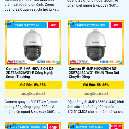
quang 25×, hồng ngoại 200m, AI
giám sát rõ ràng ổn định. Zoom
phân biệt người & xe, quay 360°,
quang 32X quan sát chi tiết từ xa
chuẩn IP67 ngoài trời.
khu vực rộng. Hồng ngoại 200m hỗ
trợ quan sát ban đêm hiệu quả cao.
10
17
Cảm biến 1/2.8" CMOS cho chất
lượng hình ảnh ổn định. Xoay 360°
PTZ linh hoạt bao quát toàn khu
vực rộng.
Camera IP 4MP HIKVISION DS-
Camera IP 4MP HIKVISION DS-
2DE7A432IWG1-E Công Nghệ
2DE7A432IWG1-EHUN Theo Dỏi
Smart Tracking
Chuyển Dộng
Giá Bán: 5%-35%
Giá Bán: 5%-35%
Giá gốc: Liên hệ
Giá gốc: Liên hệ
Camera quay quét PTZ 4MP, zoom
Độ phân giải 4MP (2560x1440) hình
quang 32×, hồng ngoại 200m, AI
ảnh sắc nét rõ ràng. Cảm biến
nhận diện người & xe, xoay 360°, hỗ
1/2.5" CMOS cho hình ảnh rõ và chi
trợ Smart Tracking, chuẩn IP67.
tiết tốt. Zoom quang 32X quan sát
xa rõ nét trong mọi điều kiện. Hồng
19
19
ngoại 200m hỗ trợ giám sát ban