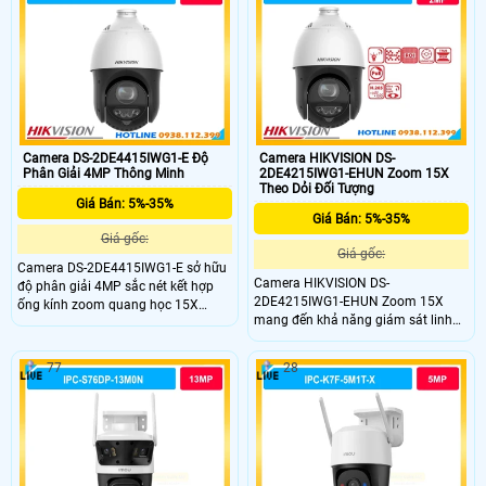
đêm hiệu quả cao.
Camera DS-2DE4415IWG1-E Độ
Camera HIKVISION DS-
Phân Giải 4MP Thông Minh
2DE4215IWG1-EHUN Zoom 15X
Theo Dỏi Đối Tượng
Giá Bán: 5%-35%
Giá Bán: 5%-35%
Giá gốc:
Giá gốc:
Camera DS-2DE4415IWG1-E sở hữu
Camera HIKVISION DS-
độ phân giải 4MP sắc nét kết hợp
2DE4215IWG1-EHUN Zoom 15X
ống kính zoom quang học 15X
mang đến khả năng giám sát linh
mạnh mẽ, giúp theo dõi chi tiết mọi
hoạt với độ phân giải Full HD 2MP,
đối tượng ở khoảng cách xa. Thiết bị
zoom quang học 15X và hồng
giám sát quay quét cao cấp này
77
28
ngoại 100m. Công nghệ DarkFighter
mang lại giải pháp bảo vệ tối ưu
cho hình ảnh rõ nét trong điều kiện
cho các khu vực diện rộng như nhà
thiếu sáng, kết hợp cảnh báo chủ
xưởng, bến bãi hay khu đô thị.
động, đàm thoại hai chiều và chuẩn
IP67 giúp hoạt động bền bỉ ngoài
trời.