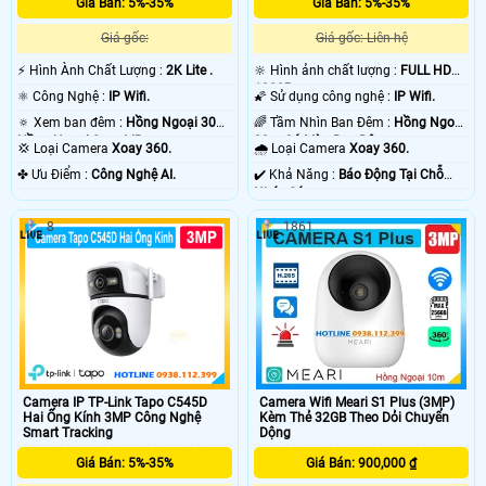
Giá Bán: 5%-35%
Giá Bán: 5%-35%
Giá gốc:
Giá gốc: Liên hệ
️⚡ Hình Ành Chất Lượng :
2K Lite .
🔆 Hình ảnh chất lượng :
FULL HD
1080P .
⚛️ Công Nghệ :
IP Wifi.
🌠 Sử dụng công nghệ :
IP Wifi.
🔅 Xem ban đêm :
Hồng Ngoại 30m
🌈 Tầm Nhìn Ban Đêm :
Hồng Ngoại
Hồng Ngoại Smart IR.
30m Có Màu Ban Ðêm.
💢 Loại Camera
Xoay 360.
🌧️ Loại Camera
Xoay 360.
️✤ Ưu Điểm :
Công Nghệ AI.
️✔️ Khả Năng :
Báo Động Tại Chỗ
Nháy Sáng.
8
1861
Camera Wifi Meari S1 Plus (3MP)
Camera IP TP-Link Tapo C545D
Kèm Thẻ 32GB Theo Dỏi Chuyển
Hai Ống Kính 3MP Công Nghệ
Dộng
Smart Tracking
Giá Bán: 900,000 ₫
Giá Bán: 5%-35%