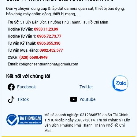
Đơn vị chuyên cung cấp & lắp đặt camera quan sát, thiết bị báo động,
báo cháy, máy chấm công, thiết bị mạng, ...
Trụ Sở:
51 Lũy Bán Bích, Phường Phú Thạnh, TP. Hồ Chí Minh
0938.11.23.99
Hotline Tư Vấn:
0906.72.73.77
Hotline Tư Vấn 1:
0906.855.330
Tư Vấn Kỹ Thuật:
0902.452.577
Tư Vấn Mua Hàng:
(028) 6688.4949
CSKH:
Email:
congngheanthanhphat@gmail.com
Kết nối với chúng tôi
Facebook
Twitter
Tiktok
Youtube
Mã số doanh nghiệp: 0312866570 do Sở Tài Chính
TP.HCM cấp ngày 23/07/2014. Trụ sở chính: 51 Lũy
Bán Bích, Phường Phú Thạnh, Thành Phố Hồ Chí
Minh