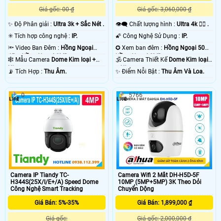
Giá gốc: 00 ₫
Giá gốc: 3,060,000 ₫
✨ Độ Phân giải :
Ultra 3k + Sắc Nét .
👁️‍🗨 Chất lượng hình :
Ultra 4k 👍🏾 .
✳️ Tích hợp công nghệ :
IP.
🌠 Công Nghệ Sử Dụng :
IP.
🔦 Video Ban Đêm :
Hồng Ngoại
✪ Xem ban đêm :
Hồng Ngoại 50m
45m Hồng Ngoại SMD.
Hồng Ngoại SMD.
🕸️ Mẫu Camera
Dome Kim loại +
🕉️ Camera Thiết Kế
Dome Kim loại
Nhựa.
+ Nhựa.
️📡 Tích Hợp :
Thu Âm.
️✨ Điểm Nỗi Bật :
Thu Âm Và Loa.
0
5766
Camera IP Tiandy TC-
Camera Wifi 2 Mắt DH-H5D-5F
H344S(25X/I/E+/A) Speed Dome
10MP (5MP+5MP) 3K Theo Dỏi
Công Nghệ Smart Tracking
Chuyển Dộng
Giá Bán: 5%-35%
Giá Bán: 1,899,000 ₫
Giá gốc:
Giá gốc: 2,000,000 ₫