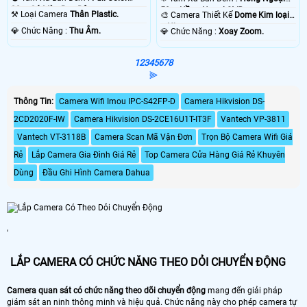
30m Có Màu Ban Ðêm.
50m Hồng Ngoại SMD.
⚒ Loại Camera
Thân Plastic.
🎨 Camera Thiết Kế
Dome Kim loại
+ Nhựa.
️💎 Chức Năng :
Thu Âm.
️💎 Chức Năng :
Xoay Zoom.
1
2
3
4
5
6
7
8
⫸
Thông Tin:
Camera Wifi Imou IPC-S42FP-D
Camera Hikvision DS-
2CD2020F-IW
Camera Hikvision DS-2CE16U1T-IT3F
Vantech VP-3811
Vantech VT-3118B
Camera Scan Mã Vận Đơn
Trọn Bộ Camera Wifi Giá
Rẻ
Lắp Camera Gia Đình Giá Rẻ
Top Camera Cửa Hàng Giá Rẻ Khuyên
Dùng
Đầu Ghi Hình Camera Dahua
'
LẮP CAMERA CÓ CHỨC NĂNG THEO DỎI CHUYỂN ĐỘNG
Camera quan sát có chức năng theo dõi chuyển động
mang đến giải pháp
giám sát an ninh thông minh và hiệu quả. Chức năng này cho phép camera tự