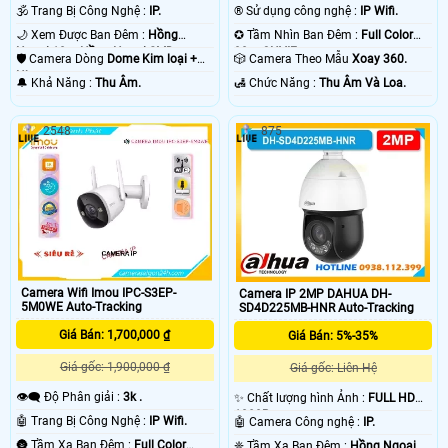
🕉️ Trang Bị Công Nghệ :
IP.
®️ Sử dụng công nghệ :
IP Wifi.
🌙 Xem Được Ban Đêm :
Hồng
✪ Tầm Nhìn Ban Đêm :
Full Color
Ngoại 10m Hồng Ngoại SMD.
30m ONVIF.
🛡 Camera Dòng
Dome Kim loại +
🎲 Camera Theo Mẫu
Xoay 360.
Nhựa.
️🔔 Khả Năng :
Thu Âm.
️🛃 Chức Năng :
Thu Âm Và Loa.
2548
875
Camera Wifi Imou IPC-S3EP-
Camera IP 2MP DAHUA DH-
5M0WE Auto-Tracking
SD4D225MB-HNR Auto-Tracking
Giá Bán: 1,700,000 ₫
Giá Bán: 5%-35%
Giá gốc: 1,900,000 ₫
Giá gốc: Liên Hệ
👁️‍🗨 Độ Phân giải :
3k .
✨ Chất lượng hình Ảnh :
FULL HD
1080P .
🤖️ Trang Bị Công Nghệ :
IP Wifi.
🤖️ Camera Công nghệ :
IP.
🌚 Tầm Xa Ban Đêm :
Full Color
❈ Tầm Xa Ban Đêm :
Hồng Ngoại