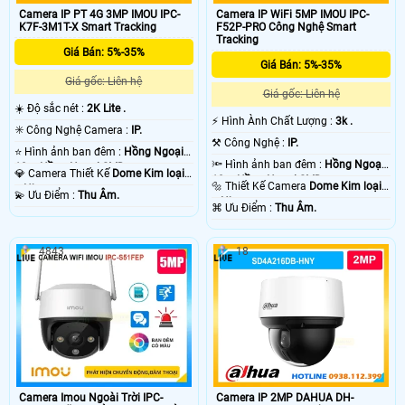
Camera IP PT 4G 3MP IMOU IPC-
Camera IP WiFi 5MP IMOU IPC-
K7F-3M1T-X Smart Tracking
F52P-PRO Công Nghệ Smart
Tracking
Giá Bán: 5%-35%
Giá Bán: 5%-35%
Giá gốc: Liên hệ
Giá gốc: Liên hệ
☀️ Độ sắc nét :
2K Lite .
️⚡ Hình Ành Chất Lượng :
3k .
✳️ Công Nghệ Camera :
IP.
⚒ Công Nghệ :
IP.
⭐ Hình ảnh ban đêm :
Hồng Ngoại
🔦 Hình ảnh ban đêm :
Hồng Ngoại
10m Hồng Ngoại SMD.
💎 Camera Thiết Kế
Dome Kim loại
10m Hồng Ngoại SMD.
🔩 Thiết Kế Camera
Dome Kim loại
+ Nhựa.
️💫 Ưu Điểm :
Thu Âm.
+ Nhựa.
️⌘ Ưu Điểm :
Thu Âm.
4843
18
Camera Imou Ngoài Trời IPC-
Camera IP 2MP DAHUA DH-