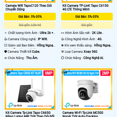
Camera Wifi TapoC120 Theo Dỏi
Kit Camera TP-LinK Tapo C615G
Chuyển Dộng
4G LTE Thông Minh
Giá Bán: 5%-35%
Giá Bán: 5%-35%
Giá gốc: Liên hệ
Giá gốc:
🔅 Chất lượng hình Ảnh :
Ultra 2k + .
️👀 Hình Ảnh Sắc nét :
2K Lite .
👍 Camera Công nghệ :
IP Wifi.
👍 Công Nghệ Hình Ảnh :
4G.
💥 Giám sát Ban Đêm :
Hồng Ngoại
❃ Khi xem thiếu sáng :
Hồng Ngoại
10m Hồng Ngoại SMD.
10m Starlight.
🛡 Camera Thiết Kế
Cube.
⚒ Loại Camera
Xoay 360.
️☣️ Chức Năng :
Thu Âm.
️💮 Chức Năng :
Công Nghệ AI.
4
2
Kit Camera Tp-Link Tapo C665G
Camera Wi-Fi Tp-Link MC500
Năng Lượng Mặt Trời Theo Dỏi Đối
Ngoài Trời Auto-Tracking