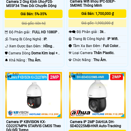
Camera Wifi Imou IPC-S3EP-
Camera 2 Ống Kính Uho-P2S-
5M0WE Thông Minh
M55F34 Theo Dỏi Chuyển Dộng
Giá Bán: 1,700,000 ₫
Giá Bán: 5%-35%
Giá gốc: 1,900,000 ₫
Giá gốc: liên hệ
👁️‍🗨 Độ Phân giải :
3k .
🦉 Độ Phân giải :
FULL HD 1080P .
🤖️ Trang Bị Công Nghệ :
IP Wifi.
🕉️ Trang Bị Công Nghệ :
IP.
🌚 Tầm Xa Ban Đêm :
Full Color
🌙 Xem Được Ban Đêm :
Hồng
30m Có Màu Ban Ðêm.
Ngoại 10m Hồng Ngoại SMD.
⚒ Loại Camera
Thân Plastic.
🛡 Camera Dòng
Dome Kim loại +
Nhựa.
️💎 Chức Năng :
Thu Âm.
️🔔 Khả Năng :
Thu Âm.
640
876
Camera IP KBVISION KX-
Camera IP 2MP DAHUA DH-
CD2257MPN STARVIS CMOS Theo
SD4D225MB-HNR Auto-Tracking
Dỏi Đối Tượng