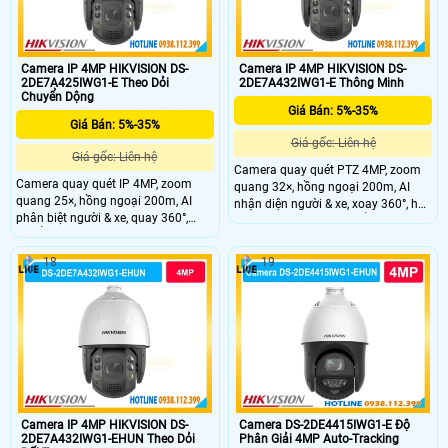
Camera IP 4MP HIKVISION DS-
Camera IP 4MP HIKVISION DS-
2DE7A425IWG1-E Theo Dỏi
2DE7A432IWG1-E Thông Minh
Chuyển Dộng
Giá Bán: 5%-35%
Giá Bán: 5%-35%
Giá gốc: Liên hệ
Giá gốc: Liên hệ
Camera quay quét PTZ 4MP, zoom
Camera quay quét IP 4MP, zoom
quang 32×, hồng ngoại 200m, AI
quang 25×, hồng ngoại 200m, AI
nhận diện người & xe, xoay 360°, hỗ
phân biệt người & xe, quay 360°,
trợ Smart Tracking, chuẩn IP67.
chuẩn IP67 ngoài trời.
18
19
Camera IP 4MP HIKVISION DS-
Camera DS-2DE4415IWG1-E Độ
2DE7A432IWG1-EHUN Theo Dỏi
Phân Giải 4MP Auto-Tracking