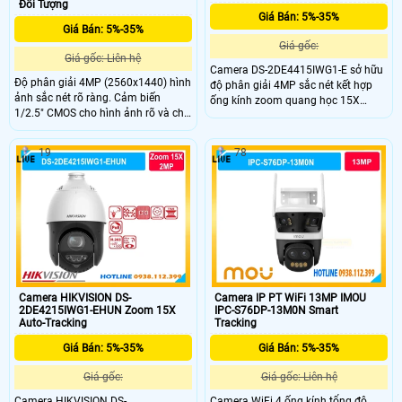
Đối Tượng
Giá Bán: 5%-35%
Giá Bán: 5%-35%
Giá gốc:
Giá gốc: Liên hệ
Camera DS-2DE4415IWG1-E sở hữu
Độ phân giải 4MP (2560x1440) hình
độ phân giải 4MP sắc nét kết hợp
ảnh sắc nét rõ ràng. Cảm biến
ống kính zoom quang học 15X
1/2.5" CMOS cho hình ảnh rõ và chi
mạnh mẽ, giúp theo dõi chi tiết mọi
tiết tốt. Zoom quang 32X quan sát
đối tượng ở khoảng cách xa. Thiết bị
xa rõ nét trong mọi điều kiện. Hồng
giám sát quay quét cao cấp này
19
78
ngoại 200m hỗ trợ giám sát ban
mang lại giải pháp bảo vệ tối ưu
đêm hiệu quả cao.
cho các khu vực diện rộng như nhà
xưởng, bến bãi hay khu đô thị.
Camera HIKVISION DS-
Camera IP PT WiFi 13MP IMOU
2DE4215IWG1-EHUN Zoom 15X
IPC-S76DP-13M0N Smart
Auto-Tracking
Tracking
Giá Bán: 5%-35%
Giá Bán: 5%-35%
Giá gốc:
Giá gốc: Liên hệ
Camera HIKVISION DS-
Camera WiFi 4 ống kính tổng độ