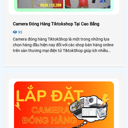
Camera Đóng Hàng Tiktokshop Tại Cao Bằng
93
Camera đóng hàng TiktokShop là một trong những lựa
chọn hàng đầu hiện nay đối với các shop bán hàng online
trên sàn thương mại điện tử TiktokShop giúp ích nhiều
trong việc quản lý kiểm soát đơn hàng đóng gói. Vậy lắp
camera đóng hàng TiktokShop tại Cao Bằng có thật sự
cần thiết không? Chi phí đầu tư bao nhiêu? Cùng An
Thành Phát xem qua bài viết dưới đây nhé!