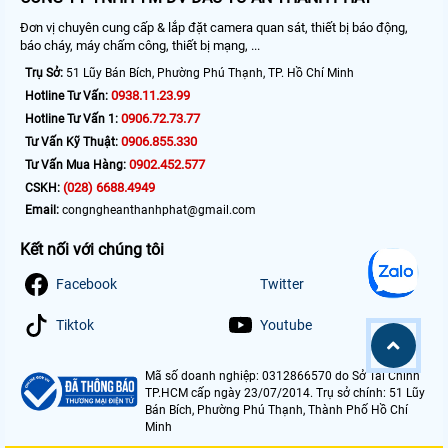
Đơn vị chuyên cung cấp & lắp đặt camera quan sát, thiết bị báo động,
báo cháy, máy chấm công, thiết bị mạng, ...
Trụ Sở:
51 Lũy Bán Bích, Phường Phú Thạnh, TP. Hồ Chí Minh
0938.11.23.99
Hotline Tư Vấn:
0906.72.73.77
Hotline Tư Vấn 1:
0906.855.330
Tư Vấn Kỹ Thuật:
0902.452.577
Tư Vấn Mua Hàng:
(028) 6688.4949
CSKH:
Email:
congngheanthanhphat@gmail.com
Kết nối với chúng tôi
Facebook
Twitter
Tiktok
Youtube
Mã số doanh nghiệp: 0312866570 do Sở Tài Chính
TP.HCM cấp ngày 23/07/2014. Trụ sở chính: 51 Lũy
Bán Bích, Phường Phú Thạnh, Thành Phố Hồ Chí
Minh