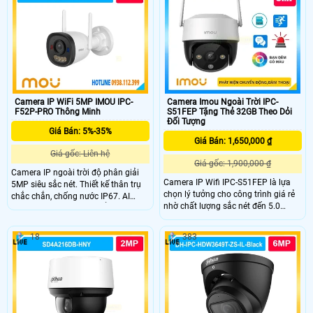
Tracking.
Camera IP WiFi 5MP IMOU IPC-
Camera Imou Ngoài Trời IPC-
F52P-PRO Thông Minh
S51FEP Tặng Thẻ 32GB Theo Dỏi
Đối Tượng
Giá Bán: 5%-35%
Giá Bán: 1,650,000 ₫
Giá gốc: Liên hệ
Giá gốc: 1,900,000 ₫
Camera IP ngoài trời độ phân giải
Camera IP Wifi IPC-S51FEP là lựa
5MP siêu sắc nét. Thiết kế thân trụ
chọn lý tưởng cho công trình giá rẻ
chắc chắn, chống nước IP67. AI
nhờ chất lượng sắc nét đến 5.0
phát hiện người và chuyển động
megapixel với khả năng xem ban
chính xác Tầm nhìn đêm hồng
đêm Full Color trong phạm vi 20m
ngoại lên đến 25m.
18
383
camera giúp quan sát hiệu quả vào
ban đêm như ban ngày