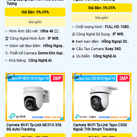
Tượng
Giá Bán: 5%-35%
Giá Bán: 5%-35%
Giá gốc:
Giá gốc:
✨ Chất lượng hình :
FULL HD 1080P
✨ Hình Ảnh Sắc nét :
Ultra 4k 👍🏾 .
.
🕉️ Công Nghệ Sử Dụng :
IP Wifi.
🏆 Công Nghệ Hình Ảnh :
IP Wifi.
❃ Xem ban đêm :
Hồng Ngoại 30m
🔦 Giám sát Ban Đêm :
Hồng Ngoại
Có Màu Ban Ðêm.
💎 Cấu Tạo Camera
Xoay 360.
10m Starlight.
💦 Thiết Kế Camera
Dome Kim loại
️📡 Ưu Điểm :
Công Nghệ AI.
+ Nhựa.
️✨ Khả Năng :
Công Nghệ AI.
6
4
Camera Wi-Fi Tp-Link MC510 356
Camera Wi-Fi Tp-Link Tapo C500
Độ Auto-Tracking
Ngoài Trời Smart Tracking