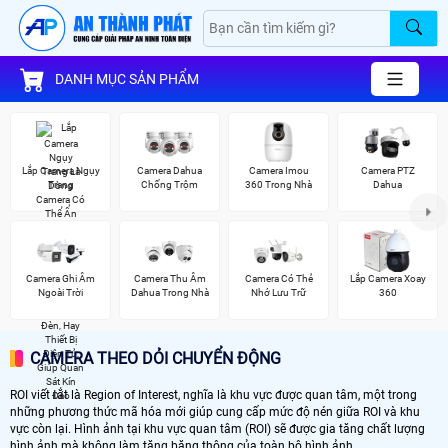
DANH MỤC SẢN PHẨM
Lắp Camera Ngụy
Camera Dahua
Camera Imou
Camera PTZ
Trang
Chống Trộm
360 Trong Nhà
Dahua
Camera Ghi Âm
Camera Thu Âm
Camera Có Thẻ
Lắp Camera Xoay
Ngoài Trời
Dahua Trong Nhà
Nhớ Lưu Trữ
360
CAMERA THEO DỎI CHUYỂN ĐỘNG
ROI viết tắt là Region of Interest, nghĩa là khu vực được quan tâm, một trong
những phương thức mã hóa mới giúp cung cấp mức độ nén giữa ROI và khu
vực còn lại. Hình ảnh tại khu vực quan tâm (ROI) sẽ được gia tăng chất lượng
hình ảnh mà không làm tăng băng thông của toàn bộ hình ảnh