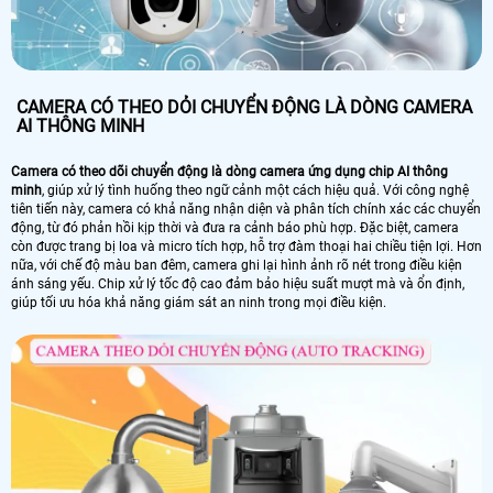
CAMERA CÓ THEO DỎI CHUYỂN ĐỘNG LÀ DÒNG CAMERA
AI THÔNG MINH
Camera có theo dõi chuyển động là dòng camera ứng dụng chip AI thông
minh
, giúp xử lý tình huống theo ngữ cảnh một cách hiệu quả. Với công nghệ
tiên tiến này, camera có khả năng nhận diện và phân tích chính xác các chuyển
động, từ đó phản hồi kịp thời và đưa ra cảnh báo phù hợp. Đặc biệt, camera
còn được trang bị loa và micro tích hợp, hỗ trợ đàm thoại hai chiều tiện lợi. Hơn
nữa, với chế độ màu ban đêm, camera ghi lại hình ảnh rõ nét trong điều kiện
ánh sáng yếu. Chip xử lý tốc độ cao đảm bảo hiệu suất mượt mà và ổn định,
giúp tối ưu hóa khả năng giám sát an ninh trong mọi điều kiện.