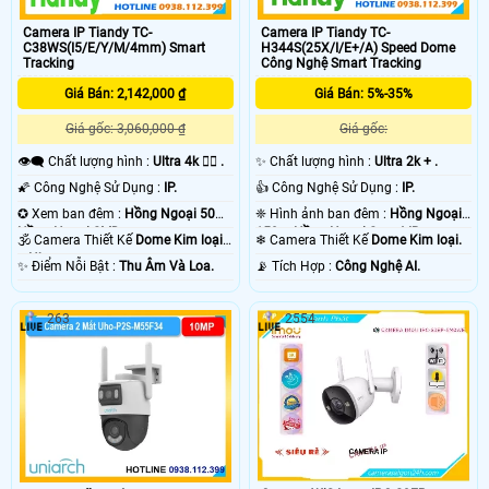
Camera IP Tiandy TC-
Camera IP Tiandy TC-
C38WS(I5/E/Y/M/4mm) Smart
H344S(25X/I/E+/A) Speed Dome
Tracking
Công Nghệ Smart Tracking
Giá Bán: 2,142,000 ₫
Giá Bán: 5%-35%
Giá gốc: 3,060,000 ₫
Giá gốc:
👁️‍🗨 Chất lượng hình :
Ultra 4k 👍🏾 .
✨ Chất lượng hình :
Ultra 2k + .
🌠 Công Nghệ Sử Dụng :
IP.
👍 Công Nghệ Sử Dụng :
IP.
✪ Xem ban đêm :
Hồng Ngoại 50m
❈ Hình ảnh ban đêm :
Hồng Ngoại
Hồng Ngoại SMD.
150m Hồng Ngoại Smart IR.
🕉️ Camera Thiết Kế
Dome Kim loại
❄ Camera Thiết Kế
Dome Kim loại.
+ Nhựa.
️✨ Điểm Nỗi Bật :
Thu Âm Và Loa.
️📡 Tích Hợp :
Công Nghệ AI.
263
2554