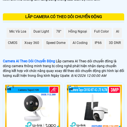
LẮP CAMERA CÓ THEO DỎI CHUYỂN ĐỘNG
Mic Và Loa
Dual Light
78°
Hồng Ngoại
Full Color
AI
CMOS
Xoay 360
Speed Dome
AI Coding
IP66
3D DNR
Camera AI Theo Dỏi Chuyển Động
Lắp camera AI Theo dỏi chuyển đông là
dòng camera thông minh trang bị công nghệ phát hiện nhận dạng chuyển
đông kết hợp với chức năng quay xoay để theo dỏi chuyển động ghi hình lại đối
tượng xuất hiện trong ống kính Ngày Upate:
8/4/2026 12:00:00 AM
9
11