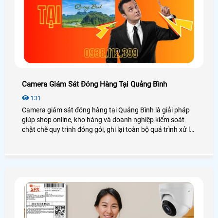
Camera Giám Sát Đóng Hàng Tại Quảng Bình
131
Camera giám sát đóng hàng tại Quảng Bình là giải pháp
giúp shop online, kho hàng và doanh nghiệp kiểm soát
chặt chẽ quy trình đóng gói, ghi lại toàn bộ quá trình xử lý
đơn hàng và lưu trữ bằng chứng khi phát sinh khiếu nại.
Hệ thống kết hợp camera AI cùng phần mềm quản lý đơn
hàng ATP hỗ trợ quét mã vận đơn tự động, tra cứu video
nhanh chóng, hạn chế thất thoát