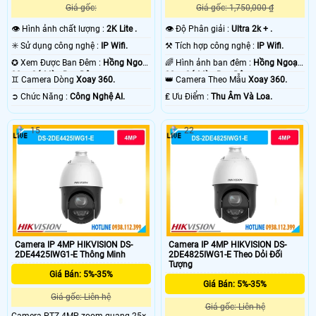
Giá gốc: 1,750,000 ₫
Giá gốc:
👁 Độ Phân giải :
Ultra 2k + .
👁 Hình ảnh chất lượng :
2K Lite .
⚒ Tích hợp công nghệ :
IP Wifi.
✳️ Sử dụng công nghệ :
IP Wifi.
🌈 Hình ảnh ban đêm :
Hồng Ngoại
✪ Xem Được Ban Đêm :
Hồng Ngoại
30m Có Màu Ban Ðêm.
30m Có Màu Ban Ðêm.
👑 Camera Theo Mẫu
Xoay 360.
♊ Camera Dòng
Xoay 360.
️₤ Ưu Điểm :
Thu Âm Và Loa.
️➲ Chức Năng :
Công Nghệ AI.
15
22
Camera IP 4MP HIKVISION DS-
Camera IP 4MP HIKVISION DS-
2DE4425IWG1-E Thông Minh
2DE4825IWG1-E Theo Dỏi Đối
Tượng
Giá Bán: 5%-35%
Giá Bán: 5%-35%
Giá gốc: Liên hệ
Giá gốc: Liên hệ