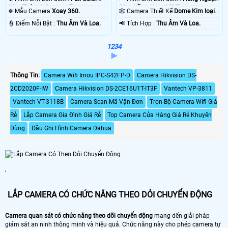
30m Thêm 1 Camera IP.
30m Hồng Ngoại SMD.
❄ Mẫu Camera
Xoay 360.
🕸️ Camera Thiết Kế
Dome Kim loại
+ Nhựa.
️👮 Điểm Nỗi Bật :
Thu Âm Và Loa.
️📢 Tích Hợp :
Thu Âm Và Loa.
1
2
3
4
⫸
Thông Tin:
Camera Wifi Imou IPC-S42FP-D
Camera Hikvision DS-
2CD2020F-IW
Camera Hikvision DS-2CE16U1T-IT3F
Vantech VP-3811
Vantech VT-3118B
Camera Scan Mã Vận Đơn
Trọn Bộ Camera Wifi Giá
Rẻ
Lắp Camera Gia Đình Giá Rẻ
Top Camera Cửa Hàng Giá Rẻ Khuyên
Dùng
Đầu Ghi Hình Camera Dahua
'
LẮP CAMERA CÓ CHỨC NĂNG THEO DỎI CHUYỂN ĐỘNG
Camera quan sát có chức năng theo dõi chuyển động
mang đến giải pháp
giám sát an ninh thông minh và hiệu quả. Chức năng này cho phép camera tự