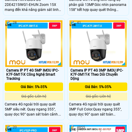
2DE4215IWG1-EHUN Zoom 15X
phân giải 13MP.Góc nhìn panorama
mang đến khả năng giám sát linh
158° kết hợp quay quét thông
hoạt với độ phân giải Full HD 2MP,
minh.Zoom kết hợp 12X quan sát
zoom quang học 15X và hồng
xa rõ nét hơn.Full Color ban đêm với
28
41
ngoại 100m. Công nghệ DarkFighter
4 chế độ ánh sáng thông minh.
cho hình ảnh rõ nét trong điều kiện
thiếu sáng, kết hợp cảnh báo chủ
động, đàm thoại hai chiều và chuẩn
IP67 giúp hoạt động bền bỉ ngoài
trời.
Camera IP PT 4G 5MP IMOU IPC-
Camera IP PT 4G 3MP IMOU IPC-
K7F-5M1T-X Công Nghệ Smart
K7F-3M1T-X Theo Dỏi Chuyển
Tracking
Dộng
Giá Bán: 5%-35%
Giá Bán: 5%-35%
Giá gốc: Liên hệ
Giá gốc: Liên hệ
Camera 4G ngoài trời quay quét
Camera 4G ngoài trời quay quét
5MP siêu nét. Quay ngang 355°,
3MP Full Color.Quay ngang 355°,
quay dọc 90° quan sát toàn cảnh.
quay dọc 90° quan sát toàn
Full Color ban đêm với 4 chế độ
cảnh.Hỗ trợ 4 chế độ quan sát ban
chiếu sáng thông minh. AI phát hiện
đêm thông minh. AI phát hiện người,
20
4855
người, phương tiện và Smart
phương tiện và Smart Tracking.