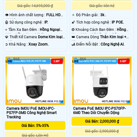
Giá gốc: 14,695,000 ₫
Giá gốc: liên hệ
👁 Hình ảnh chất lượng :
FULL HD
🔅 Độ Phân giải :
3k .
1080P .
🤖️ Sử dụng công nghệ :
IP.
🌠 Tích hợp công nghệ :
IP POE.
⭐ Tầm Xa Ban Đêm :
Hồng Ngoại
❂ Khoảng Cách Ban Đêm :
Hồng
100m Hồng Ngoại SMD.
Ngoại 30m Có Màu Ban Ðêm.
💎 Thiết Kế Camera
Dome Kim loại
👑 Camera Dòng
Thân Kim loại +
+ Nhựa.
Nhựa.
️➲ Khả Năng :
Xoay Zoom.
️🛃 Điểm Nỗi Bật :
Công Nghệ AI.
868
866
Camera IMOU PoE IMOU-IPC-
Camera PoE IMOU IPC-PS70FP-
PS7FP-3M0 Công Nghệ Smart
6M0 Theo Dỏi Chuyển Dộng
Tracking
Giá Bán: 2,000,000 ₫
Giá Bán: 5%-35%
Giá gốc: 2,900,000 ₫
Giá gốc: Liên Hệ