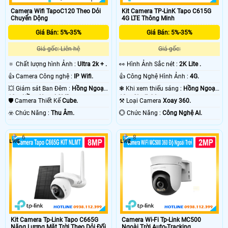
Camera Wifi TapoC120 Theo Dỏi
Kit Camera TP-LinK Tapo C615G
Chuyển Dộng
4G LTE Thông Minh
Giá Bán: 5%-35%
Giá Bán: 5%-35%
Giá gốc: Liên hệ
Giá gốc:
🔅 Chất lượng hình Ảnh :
Ultra 2k + .
️👀 Hình Ảnh Sắc nét :
2K Lite .
👍 Camera Công nghệ :
IP Wifi.
👍 Công Nghệ Hình Ảnh :
4G.
💥 Giám sát Ban Đêm :
Hồng Ngoại
❃ Khi xem thiếu sáng :
Hồng Ngoại
10m Hồng Ngoại SMD.
10m Starlight.
🛡 Camera Thiết Kế
Cube.
⚒ Loại Camera
Xoay 360.
️☣️ Chức Năng :
Thu Âm.
️💮 Chức Năng :
Công Nghệ AI.
6
8
Kit Camera Tp-Link Tapo C665G
Camera Wi-Fi Tp-Link MC500
Năng Lượng Mặt Trời Theo Dỏi Đối
Ngoài Trời Auto-Tracking