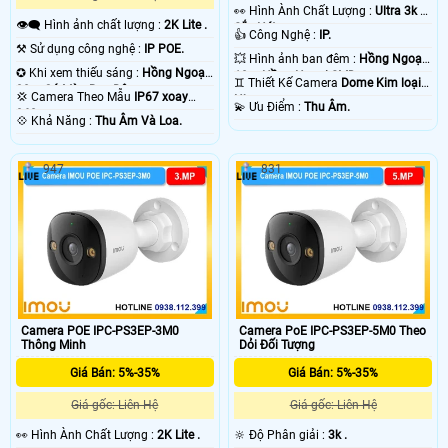
️👀 Hình Ành Chất Lượng :
Ultra 3k +
👁️‍🗨 Hình ảnh chất lượng :
2K Lite .
Sắc Nét .
👍 Công Nghệ :
IP.
⚒ Sử dụng công nghệ :
IP POE.
💥 Hình ảnh ban đêm :
Hồng Ngoại
✪ Khi xem thiếu sáng :
Hồng Ngoại
10m Hồng Ngoại SMD.
♊ Thiết Kế Camera
Dome Kim loại +
30m Có Màu Ban Ðêm.
💢 Camera Theo Mẫu
IP67 xoay
Nhựa.
️💫 Ưu Điểm :
Thu Âm.
360.
️💠 Khả Năng :
Thu Âm Và Loa.
947
831
Camera POE IPC-PS3EP-3M0
Camera PoE IPC-PS3EP-5M0 Theo
Thông Minh
Dỏi Đối Tượng
Giá Bán: 5%-35%
Giá Bán: 5%-35%
Giá gốc: Liên Hệ
Giá gốc: Liên Hệ
️👀 Hình Ành Chất Lượng :
2K Lite .
🔆 Độ Phân giải :
3k .