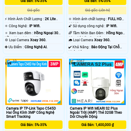
Giá Bán: 5%-35%
Giá Bán: 5%-35%
Giá gốc:
Giá gốc: Liên hệ
️⚡ Hình Ành Chất Lượng :
2K Lite .
🔆 Hình ảnh chất lượng :
FULL HD
1080P .
⚛️ Công Nghệ :
IP Wifi.
🌠 Sử dụng công nghệ :
IP Wifi.
🔅 Xem ban đêm :
Hồng Ngoại 30m
🌈 Tầm Nhìn Ban Đêm :
Hồng Ngoại
Hồng Ngoại Smart IR.
30m Có Màu Ban Ðêm.
💢 Loại Camera
Xoay 360.
🌧️ Loại Camera
Xoay 360.
️✤ Ưu Điểm :
Công Nghệ AI.
️✔️ Khả Năng :
Báo Động Tại Chỗ
Nháy Sáng.
10
2067
Camera IP Wifi MEARI S2 Plus
Camera IP TP-Link Tapo C545D
Ngoài Trời (4MP) Thẻ 32GB Theo
Hai Ống Kính 3MP Công Nghệ
Dỏi Chuyển Dộng
Smart Tracking
Giá Bán: 1,400,000 ₫
Giá Bán: 5%-35%