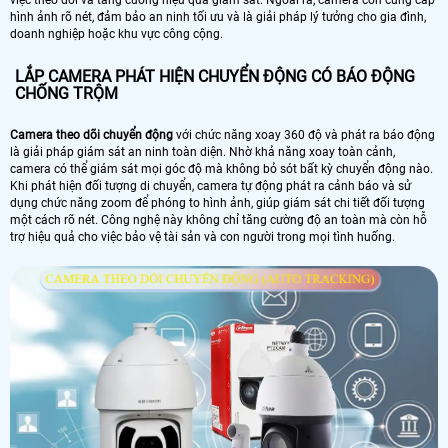
việc theo dõi và tăng cường hiệu quả giám sát. Ngoài ra, camera còn cung cấp
hình ảnh rõ nét, đảm bảo an ninh tối ưu và là giải pháp lý tưởng cho gia đình,
doanh nghiệp hoặc khu vực công cộng.
LẮP CAMERA PHÁT HIỆN CHUYỂN ĐỘNG CÓ BÁO ĐỘNG
CHỐNG TRỘM
Camera theo dõi chuyển động
với chức năng xoay 360 độ và phát ra báo động
là giải pháp giám sát an ninh toàn diện. Nhờ khả năng xoay toàn cảnh,
camera có thể giám sát mọi góc độ mà không bỏ sót bất kỳ chuyển động nào.
Khi phát hiện đối tượng di chuyển, camera tự động phát ra cảnh báo và sử
dụng chức năng zoom để phóng to hình ảnh, giúp giám sát chi tiết đối tượng
một cách rõ nét. Công nghệ này không chỉ tăng cường độ an toàn mà còn hỗ
trợ hiệu quả cho việc bảo vệ tài sản và con người trong mọi tình huống.