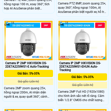
Camera PTZ 4MP, zoom quang 25×,
Camera PTZ 8MP, zoom quang 25×,
hồng ngoại 100 m, xoay 360°, tích
quay 360°, hồng ngoại 100m, AI
hợp AI AcuSense phân biệt
AcuSense phân biệt người xe, hỗ trợ
người/xe, đàm thoại hai chiều,
đàm thoại hai chiều.
chuẩn IP67.
18
18
Camera IP 2MP HIKVISION DS-
Camera IP 2MP HIKVISION DS-
2DE7A225IWG1-E Auto-Tracking
2DE7A225IWG1-EHUN Auto-
Tracking
Giá Bán: 5%-35%
Giá Bán: 5%-35%
Giá gốc: Liên hệ
Giá gốc: Liên hệ
Camera 2MP zoom quang 25×,
Camera 2MP Full HD (1920x1080)
hồng ngoại 200m, AI nhận diện
cho hình ảnh sắc nét rõ ràng. Cảm
người & xe, quay quét 360°, cảnh
biến 1/2.8" CMOS cho chất lượng
báo đèn và âm thanh, bền bỉ IP67.
hình ảnh ổn định. Hồng ngoại tầm
xa 200m hỗ trợ giám sát ban đêm
10
11