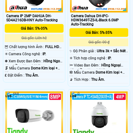
Camera IP 2MP DAHUA DH-
Camera Dahua DH-IPC-
SD4A216DB-HNY Auto-Tracking
HDW3649T-ZS-IL-Black 6.0MP
Auto-Tracking
Giá Bán: 5%-35%
Giá Bán: 5%-35%
Giá gốc: Liên hệ
Giá gốc: 00 ₫
🦉 Chất lượng hình Ảnh :
FULL HD
✨ Độ Phân giải :
Ultra 3k + Sắc Nét .
1080P .
✳️ Camera Công nghệ :
IP.
✳️ Tích hợp công nghệ :
IP.
❃ Xem Được Ban Đêm :
Hồng Ngoại
🔦 Video Ban Đêm :
Hồng Ngoại
10m Hồng Ngoại SMD.
🗜️ Mẫu Camera
Dome Kim loại +
45m Hồng Ngoại SMD.
🕸️ Mẫu Camera
Dome Kim loại +
Nhựa.
️₤ Đặt Điểm :
Thu Âm.
Nhựa.
️📡 Tích Hợp :
Thu Âm.
468
0