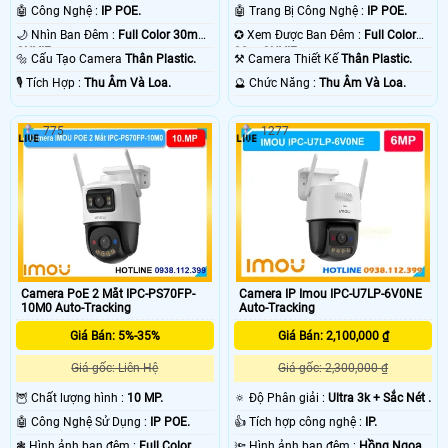
🤖️ Công Nghệ :
IP POE.
🤖️ Trang Bị Công Nghệ :
IP POE.
🌙 Nhìn Ban Đêm :
Full Color 30m
✪ Xem Được Ban Đêm :
Full Color
ONVIF.
30m ONVIF.
🔩 Cấu Tạo Camera
Thân Plastic.
⚒ Camera Thiết Kế
Thân Plastic.
️🎙 Tích Hợp :
Thu Âm Và Loa.
️🔮 Chức Năng :
Thu Âm Và Loa.
775
1277
Camera PoE 2 Mắt IPC-PS70FP-
Camera IP Imou IPC-U7LP-6V0NE
10M0 Auto-Tracking
Auto-Tracking
Giá Bán: 5%-35%
Giá Bán: 2,100,000 ₫
Giá gốc: Liên Hệ
Giá gốc: 2,300,000 ₫
🦉 Chất lượng hình :
10 MP.
🔅 Độ Phân giải :
Ultra 3k + Sắc Nét .
🤖️ Công Nghệ Sử Dụng :
IP POE.
👍 Tích hợp công nghệ :
IP.
❃ Hình ảnh ban đêm :
Full Color
🔦 Hình ảnh ban đêm :
Hồng Ngoại