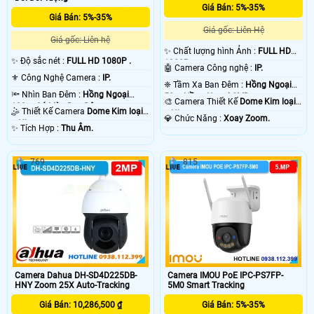
Giá Bán: 5%-35%
Giá Bán: 5%-35%
Giá gốc: Liên Hệ
Giá gốc: Liên hệ
✨ Chất lượng hình Ảnh :
FULL HD
✨ Độ sắc nét :
FULL HD 1080P .
1080P .
🤖️ Camera Công nghệ :
IP.
⚜️ Công Nghệ Camera :
IP.
❈ Tầm Xa Ban Đêm :
Hồng Ngoại
🔦 Nhìn Ban Đêm :
Hồng Ngoại
50m Hồng Ngoại SMD.
🎨 Camera Thiết Kế
Dome Kim loại
100m Có Màu Ban Ðêm.
🤹 Thiết Kế Camera
Dome Kim loại
+ Nhựa.
️💎 Chức Năng :
Xoay Zoom.
+ Nhựa.
️✨ Tích Hợp :
Thu Âm.
769
815
Camera Dahua DH-SD4D225DB-
Camera IMOU PoE IPC-PS7FP-
HNY Zoom 25X Auto-Tracking
5M0 Smart Tracking
Giá Bán: 10,286,500 ₫
Giá Bán: 5%-35%