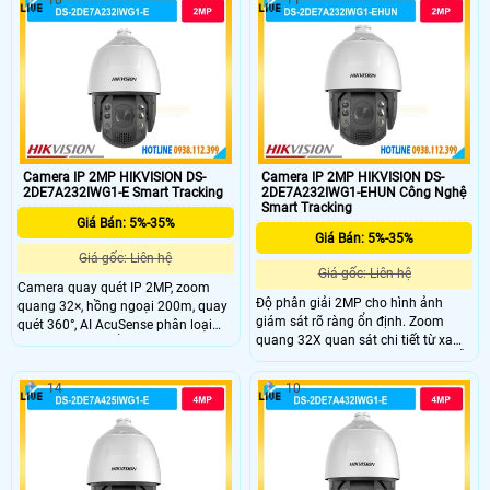
liên tục. PTZ xoay 360° không điểm
mù, bao quát toàn khu vực rộng.
Âm thanh 2 chiều với micro kép và
loa tích hợp.
Camera IP 2MP HIKVISION DS-
Camera IP 2MP HIKVISION DS-
2DE7A232IWG1-E Smart Tracking
2DE7A232IWG1-EHUN Công Nghệ
Smart Tracking
Giá Bán: 5%-35%
Giá Bán: 5%-35%
Giá gốc: Liên hệ
Giá gốc: Liên hệ
Camera quay quét IP 2MP, zoom
Độ phân giải 2MP cho hình ảnh
quang 32×, hồng ngoại 200m, quay
giám sát rõ ràng ổn định. Zoom
quét 360°, AI AcuSense phân loại
quang 32X quan sát chi tiết từ xa
người và xe, chuẩn bảo vệ IP67,
khu vực rộng. Hồng ngoại 200m hỗ
IK10.
trợ quan sát ban đêm hiệu quả cao.
14
10
Cảm biến 1/2.8" CMOS cho chất
lượng hình ảnh ổn định. Xoay 360°
PTZ linh hoạt bao quát toàn khu
vực rộng.