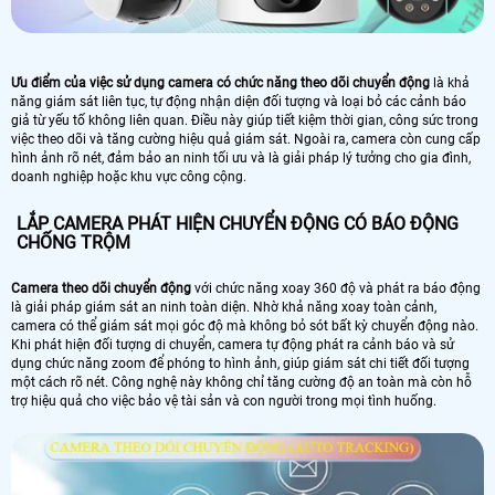
Ưu điểm của việc sử dụng camera có chức năng theo dõi chuyển động
là khả
năng giám sát liên tục, tự động nhận diện đối tượng và loại bỏ các cảnh báo
giả từ yếu tố không liên quan. Điều này giúp tiết kiệm thời gian, công sức trong
việc theo dõi và tăng cường hiệu quả giám sát. Ngoài ra, camera còn cung cấp
hình ảnh rõ nét, đảm bảo an ninh tối ưu và là giải pháp lý tưởng cho gia đình,
doanh nghiệp hoặc khu vực công cộng.
LẮP CAMERA PHÁT HIỆN CHUYỂN ĐỘNG CÓ BÁO ĐỘNG
CHỐNG TRỘM
Camera theo dõi chuyển động
với chức năng xoay 360 độ và phát ra báo động
là giải pháp giám sát an ninh toàn diện. Nhờ khả năng xoay toàn cảnh,
camera có thể giám sát mọi góc độ mà không bỏ sót bất kỳ chuyển động nào.
Khi phát hiện đối tượng di chuyển, camera tự động phát ra cảnh báo và sử
dụng chức năng zoom để phóng to hình ảnh, giúp giám sát chi tiết đối tượng
một cách rõ nét. Công nghệ này không chỉ tăng cường độ an toàn mà còn hỗ
trợ hiệu quả cho việc bảo vệ tài sản và con người trong mọi tình huống.