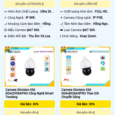
Giá gốc: 4,700,000 ₫
Giá gốc: LIÊN HỆ
️👀 Hình Ành Chất Lượng :
Ultra 2k +
️👀 Chất lượng hình Ảnh :
FULL HD
.
1080P .
⚛️ Công Nghệ :
IP Wifi.
⚜️ Camera Công nghệ :
IP POE.
🌙 Khoảng Cách Ban Đêm :
Hồng
🌙 Tầm Nhìn Ban Đêm :
Hồng Ngoại
Ngoại 30m Có Màu Ban Ðêm.
Siêu Xa Starlight.
🎲 Mẫu Camera
Ip67 360.
👑 Loại Camera
Ip67 360.
️💫 Điểm Nỗi Bật :
Thu Âm Và Loa.
️ƒ Chức Năng :
Xoay Zoom.
1759
1538
Camera Kbvision KM-
Camera Kbvision KM-
DDAi2958APN3 Công Nghệ Smart
DDAi4928AGPN3 Theo Dỏi
Tracking
Chuyển Dộng
Giá Bán: 30%
Giá Bán: 30%
Giá gốc: 00 ₫
Giá gốc: 00 ₫