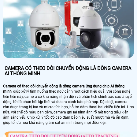
CAMERA CÓ THEO DỎI CHUYỂN ĐỘNG LÀ DÒNG CAMERA
AI THÔNG MINH
Camera có theo dõi chuyển động là dòng camera ứng dụng chip AI thông
minh
, giúp xử lý tình huống theo ngữ cảnh một cách hiệu quả. Với công nghệ
tiên tiến này, camera có khả năng nhận diện và phân tích chính xác các chuyển
động, từ đó phản hồi kịp thời và đưa ra cảnh báo phù hợp. Đặc biệt, camera
còn được trang bị loa và micro tích hợp, hỗ trợ đàm thoại hai chiều tiện lợi. Hơn
nữa, với chế độ màu ban đêm, camera ghi lại hình ảnh rõ nét trong điều kiện
ánh sáng yếu. Chip xử lý tốc độ cao đảm bảo hiệu suất mượt mà và ổn định,
giúp tối ưu hóa khả năng giám sát an ninh trong mọi điều kiện.