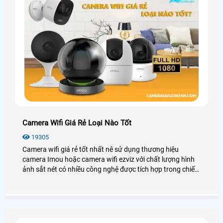
Camera Wifi Giá Rẻ Loại Nào Tốt
19305
Camera wifi giá rẻ tốt nhất nê sử dụng thương hiệu
camera Imou hoặc camera wifi ezviz với chất lượng hình
ảnh sắt nét có nhiều công nghệ được tích hợp trong chiết
camera wifi giúp giám sát dễ dàng hơn báo động chống
trộm hiệu quả hơn ngoài ra một số modem camera wifi
giá rẻ thiết kế cũng rất bắt mắt