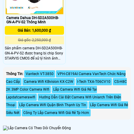
Camera Dahua DH-SD2A500HB-
GN-A-PV-S2 Thông Minh
Giá Bán: 1,600,000 ₫
Giá gốc: 2,250,000 ₫
Sản phẩm camera DH-SD2A500HB-
GN-A-PV-S2 được trang bị chip Sony
STARVIS CMOS để xử lý hình ảnh
hiệu quả. Đặc biệt, chất lượng hình
ảnh ban đêm với khả năng Full
Color lên đến 30m, cho hình ảnh sắc
Thông Tin:
Vantech VT-3850
VPH-C819AI Camera VanTech Chức Năng
nét và màu sắc tự nhiên. Với độ sắc
Cao Cấp
Camera Wifi KBvision KX-C2W
I-Tech TXA-T06CV10
CS-H8C
nét cao Ultra 4k lite, Camera này
cung cấp độ chi tiết tốt nhất
2K 3MP Color Camera Wifi
Lắp Camera Wifi Giá Rẻ Tại
Lapdatcamerawifi
Hướng Dẫn Cài Đặt Camera Wifi Uniarch Trên Điện
Thoại
Lắp Camera Wifi Quận Bình Thạnh Uy Tín
Lắp Camera Wifi Giá Rẻ
Siêu Nét
Công Ty Lắp Camera Wifi Giá Rẻ Tp Hcm