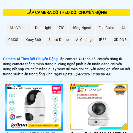
LẮP CAMERA CÓ THEO DỎI CHUYỂN ĐỘNG
Mic Và Loa
Dual Light
78°
Hồng Ngoại
Full Color
AI
CMOS
Xoay 360
Speed Dome
AI Coding
IP66
3D DNR
Camera AI Theo Dỏi Chuyển Động
Lắp camera AI Theo dỏi chuyển đông là
dòng camera thông minh trang bị công nghệ phát hiện nhận dạng chuyển
đông kết hợp với chức năng quay xoay để theo dỏi chuyển động ghi hình lại đối
tượng xuất hiện trong ống kính Ngày Upate:
8/4/2026 12:00:00 AM
5788
35212