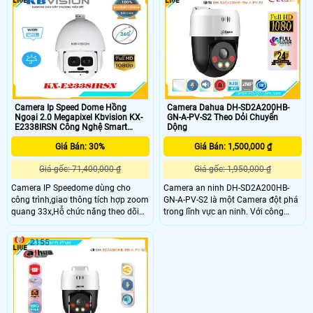
an ninh độc đáo. Camera DH-
Công nghệ hình ảnh FULL HD
SD4A216DB-HNY có khả năng quay
1080P giúp mang lại hình ảnh sắc
phim Full HD và chế độ ghi hình ban
nét, độ phân giải cao. Với công nghệ
đêm với chất lượng hình ảnh sắc nét
IP POE, việc kết nối trở nên dễ dàng
Camera Ip Speed Dome Hồng
Camera Dahua DH-SD2A200HB-
Ngoại 2.0 Megapixel Kbvision KX-
GN-A-PV-S2 Theo Dỏi Chuyển
E2338IRSN Công Nghệ Smart
Dộng
Tracking
Giá Bán: 30%
Giá Bán: 1,500,000 ₫
Giá gốc: 71,400,000 ₫
Giá gốc: 1,950,000 ₫
Camera IP Speedome dùng cho
Camera an ninh DH-SD2A200HB-
công trình,giao thông tích hợp zoom
GN-A-PV-S2 là một Camera đột phá
quang 33x,Hỗ chức năng theo dõi
trong lĩnh vực an ninh. Với công
thông minh Auto Tracking, IVS theo
nghệ chip xử lý hình ảnh Sony
dõi tuần tra an ninh
STARVIS CMOS, camera này mang
2155
đến cho người dùng chất lượng hình
ảnh sắc nét và chân thực. Đặc biệt,
khả năng xem ban đêm Full Color
trong khoảng cách 30m là điểm
nhấn đáng chú ý của Camera này