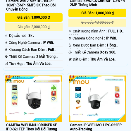
Camera Ezviz CS-C6N-A0-1C2WFR
Camera Wifi 2 Mắt DH-H5D-5F
2MP Thông Minh
10MP (5MP+5MP) 3K Theo Dỏi
Chuyển Dộng
Giá Bán: 1,000,000 ₫
Giá Bán: 1,899,000 ₫
Giá gốc: 1,100,000 ₫
Giá gốc: 2,000,000 ₫
🔆 Chất lượng hình Ảnh :
FULL HD
🔅 Độ sắc nét :
3k .
1080P .
⚒ Camera Công nghệ :
IP Wifi.
⚜️ Công Nghệ Camera :
IP Wifi.
🌛 Xem Được Ban Đêm :
Hồng
❃ Khoảng Cách Ban Đêm :
Full
Ngoại 10m Hồng Ngoại EXIR.
💦 Thiết Kế Camera
Xoay 360.
Color 30m Có Màu Ban Ðêm.
💎 Thiết Kế Camera
2 Mắt Trong
️⌘ Đặt Điểm :
Thu Âm Và Loa.
Nhà.
️🛃 Tích Hợp :
Thu Âm Và Loa.
5971
10249
CAMERA WIFI IMOU CRUISER SE
Camera IP WIFI IMOU IPC-S22FP
IPC-S21FEP Theo Dỏi Đối Tượng
Auto-Tracking