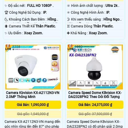
✨ Độ sắc nét :
FULL HD 1080P .
🔆 Hình ảnh chất lượng :
Ultra 2k .
🏆 Công Nghệ Sử Dụng :
IP.
⚛️ Công Nghệ Hình Ảnh :
IP.
🌜 Khoảng Cách Ban Đêm :
Hồng
🌛 Khi xem thiếu sáng :
Hồng Ngoại
Ngoại 150m Hồng Ngoại Smart IR.
150m Hồng Ngoại Smart IR.
🐜 Camera Thiết Kế
Thân Plastic.
♊ Camera Dòng
Thân Plastic.
️✨ Ưu Điểm :
Xoay Zoom.
️✤ Khả Năng :
Xoay Zoom.
2228
1852
Camera Kbvision KX-A2112N3-VN
Camera Speed Dome KBvision KX-
2.0MP Thông Minh
DAi2328PN2 Theo Dỏi Đối Tượng
Giá Bán: 1,090,000 ₫
Giá Bán: 24,375,000 ₫
Giá gốc: 1,545,000 ₫
Giá gốc: 37,500,000 ₫
Camera KX-A2112N3-VN mang đến
Camera Speed Dome KBvision KX-
góc nhìn rộng lên đến 87° cho phép
DAi2328PN2 có độ phân giải 2.0mp