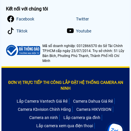
Kết nối với chúng tôi
Facebook
Twitter
Tiktok
Youtube
Mã số doanh nghiệp: 0312866570 do Sở Tài Chính
TP.HCM cấp ngày 23/07/2014. Trụ sở chính: 51 Lũy
Bán Bích, Phường Phú Thạnh, Thành Phố Hồ Chí
Minh
ĐƠN VỊ TRỰC TIẾP THI CÔNG LẮP ĐẶT HỆ THỐNG CAMERA AN
NINH
Lắp Camera Vantech Giá Rẻ
Camera Dahua Giá Rẻ
Camera Kbvision Chính Hãng
Camera HIKVISION
Camera an ninh
Lắp camera gia đình
Lắp camera xem qua điện thoại