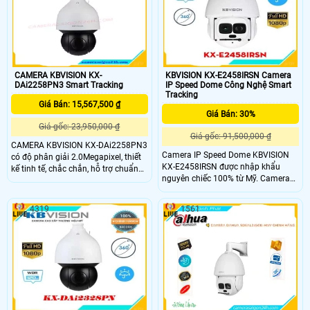
sát vào ban đêm hoặc trong môi
nhà hoặc ngoài trời.
trường ánh sáng yếu.
CAMERA KBVISION KX-
KBVISION KX-E2458IRSN Camera
DAi2258PN3 Smart Tracking
IP Speed Dome Công Nghệ Smart
Tracking
Giá Bán: 15,567,500 ₫
Giá Bán: 30%
Giá gốc: 23,950,000 ₫
Giá gốc: 91,500,000 ₫
CAMERA KBVISION KX-DAi2258PN3
Camera IP Speed Dome KBVISION
có độ phân giải 2.0Megapixel, thiết
KX-E2458IRSN được nhập khẩu
kế tinh tế, chắc chắn, hỗ trợ chuẩn
nguyên chiếc 100% từ Mỹ. Camera
chống nước và bụi IP67. CAMERA
hồng ngoại độ phân giải 2.0
KBVISION KX-DAi2258PN3 phục vụ
Megapixel hình ảnh HD siêu nét, hỗ
cho các dự án với quy mô lớn như
4319
1561
trợ chống ngược sáng, khả năng
khu công nghiệp, nhà máy, trường
chống nước và bụi IP67
học, bệnh viện, ngân hàng, kho bãi…