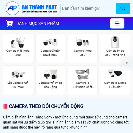
DANH MỤC SẢN PHẨM
Camera Wifi Imou
Camera Chuẩn
Camera Imou
Camera Imou
360
Onvif Imou
360
360 Trong Nhà
Lắp Camera Wifi
Camera Wifi Imou
Camera Ip
Camera Ip Dome
2K Imou
Báo Động
Hikvision Chất
Full Color
Lượng
CAMERA THEO DỎI CHUYỂN ĐỘNG
Cảm biến hình ảnh Hãng Sony - một ứng dụng mới được sử dụng cho camera
quan sát với ưu điểm giúp ghi lại hình ảnh giám sát với chất lượng vô cùng tốt,
ánh sáng được thể hiện rõ ràng qua từng khung hình