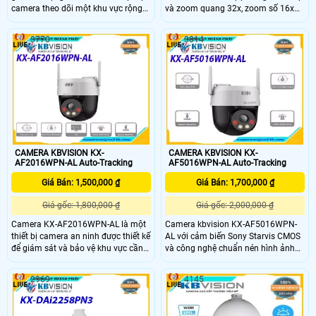
camera theo dõi một khu vực rộng
và zoom quang 32x, zoom số 16x
lớn và giám sát toàn bộ tầm nhìn
cho phép người dùng quan sát chi
cần thiết đảm bảo không bỏ sót bất
tiết từng góc nhìn với khoảng cách
3770
3814
kỳ chi tiết nào. Camera này được
xa. Camera KBVISION KX-
trang bị tính năng chống ngược
DAI2328PN2 hỗ trợ cân bằng ánh
sáng DWDR giúp cân bằng độ sáng
sáng, tự động lấy nét, chức năng
và tối trong một cảnh quan cho
Day/Night(ICR) cảm biến ngày/đêm,
phép bạn nhìn rõ ràng các đối tượng
giúp cho hình ảnh luôn sắc nét dù ở
ngay cả trong điều kiện ánh sáng
điều kiện ánh sáng thay đổi
khó khăn, đảm bảo nhận dạng
chính xác và chi tiết
CAMERA KBVISION KX-
CAMERA KBVISION KX-
AF2016WPN-AL Auto-Tracking
AF5016WPN-AL Auto-Tracking
Giá Bán: 1,500,000 ₫
Giá Bán: 1,700,000 ₫
Giá gốc: 1,800,000 ₫
Giá gốc: 2,000,000 ₫
Camera KX-AF2016WPN-AL là một
Camera kbvision KX-AF5016WPN-
thiết bị camera an ninh được thiết kế
AL với cảm biến Sony Starvis CMOS
để giám sát và bảo vệ khu vực cần
và công nghệ chuẩn nén hình ảnh
được quan sát. KX-AF2016WPN-AL
H265+ giúp hình ảnh được chi tiết
được trang bị với các tính năng
sắc nét và sống động . Camera
2969
4145
nâng cao như cảm biến chuyển
được hỗ trợ đèn Led trợ sáng thông
động, hồng ngoại và chống ngược
minh đến 30m và chuẩn chống bụi,
sáng giúp cải thiện khả năng quan
nước IP66 thích hợp để gắn trong