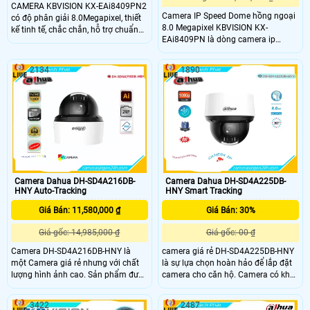
CAMERA KBVISION KX-EAi8409PN2
Camera IP Speed Dome hồng ngoại
có độ phân giải 8.0Megapixel, thiết
8.0 Megapixel KBVISION KX-
kế tinh tế, chắc chắn, hỗ trợ chuẩn
EAi8409PN là dòng camera ip
chống nước và bụi IP67. Đây là
speed dome,có độ phân giải lên đến
camera quan sát để phục vụ cho
8.0mp. Hỗ trợ cân bằng ánh sáng,
các dự án với quy mô lớn như khu
2134
1890
chống ngược sáng, tự động lấy nét,
công nghiệp, nhà máy, trường học,
chức năng Day/Night (ICR) cảm
bệnh viện, ngân hàng, kho bãi…
biến ngày/đêm
CAMERA KBVISION KX-EAi8409PN2
hỗ trợ Zoom quang 40x, quan sát xa
150m
Camera Dahua DH-SD4A216DB-
Camera Dahua DH-SD4A225DB-
HNY Auto-Tracking
HNY Smart Tracking
Giá Bán: 11,580,000 ₫
Giá Bán: 30%
Giá gốc: 14,985,000 ₫
Giá gốc: 00 ₫
Camera DH-SD4A216DB-HNY là
camera giá rẻ DH-SD4A225DB-HNY
một Camera giá rẻ nhưng với chất
là sự lựa chọn hoàn hảo để lắp đặt
lượng hình ảnh cao. Sản phẩm được
camera cho căn hộ. Camera có khả
thiết kế dựa trên công nghệ tiên tiến,
năng xoay 360 độ, cho phép theo
đảm bảo việc giám sát hiệu quả và
dõi toàn cảnh một cách đơn giản.
3422
2487