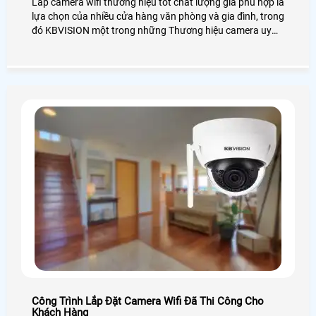
Lắp camera wifi thương hiệu tốt chất lượng giá phù hợp là
lựa chọn của nhiều cửa hàng văn phòng và gia đình, trong
đó KBVISION một trong những Thương hiệu camera uy
tín trên thị trường Việt Nam, Trong đó dòng camera wifi
kbone là sản phẩm được đánh giá chất lượng trên thị
trường năm 2019. bởi mang nhiều tính ưu việt của chiết
camera wifi
Công Trình Lắp Đặt Camera Wifi Đã Thi Công Cho
Khách Hàng