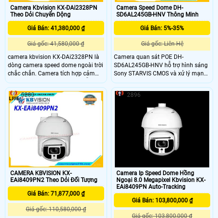
Camera Kbvision KX-DAi2328PN
Camera Speed Dome DH-
Theo Dỏi Chuyển Dộng
SD6AL245GB-HNV Thông Minh
Giá Bán: 41,380,000 ₫
Giá Bán: 5%-35%
Giá gốc: 41,580,000 ₫
Giá gốc: Liên Hệ
camera kbvision KX-DAi2328PN là
Camera quan sát POE DH-
dòng camera speed dome ngoài trời
SD6AL245GB-HNV hỗ trợ hình sáng
chắc chắn. Camera tích hợp cảm
Sony STARVIS CMOS và xử lý mạnh
biến 2.0 Megapixel. Caemra hỗ trợ
mẽ. Cấu hình Nhận diện và khoanh
zoom quang tối đa 32x
vùng mặt người thỏa mãn nhu cầu
5203
2896
quan sát hồng Ngoại Siêu Xa giúp
quan sát ban đêm chế độ Auto
Tracking tự động theo dõi người
xâm nhập
CAMERA KBVISION KX-
Camera Ip Speed Dome Hồng
EAi8409PN2 Theo Dỏi Đối Tượng
Ngoại 8.0 Megapixel Kbvision KX-
EAi8409PN Auto-Tracking
Giá Bán: 71,877,000 ₫
Giá Bán: 103,800,000 ₫
Giá gốc: 110,580,000 ₫
Giá gốc: 103,800,000 ₫