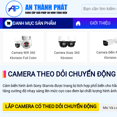
GIỚI THIỆU
DANH MỤC SẢN PHẨM
Camera Đếm 
Camera Wifi 360
Camera Xoay 360
Kbvision
Kbvision Full Color
Kbvision
CAMERA THEO DỎI CHUYỂN ĐỘNG
Cảm biến hình ảnh Sony Starvis được trang bị tích hợp phổ biến cho hầ
tăng cường độ nhạy sáng lên mức cực cao đem lại chất lượng hình ảnh
LẮP CAMERA CÓ THEO DỎI CHUYỂN ĐỘNG
Mic Và L