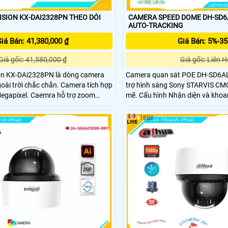
N KX-DAI2328PN THEO DỎI
CAMERA SPEED DOME DH-SD
AUTO-TRACKING
iá Bán: 41,380,000 ₫
Giá Bán: 5%-3
Giá gốc: 41,580,000 ₫
Giá gốc: Liên H
on KX-DAi2328PN là dòng camera
Camera quan sát POE DH-SD6
 chắc chắn. Camera tích hợp
trợ hình sáng Sony STARVIS CM
Megapixel. Caemra hỗ trợ zoom
mẽ. Cấu hình Nhận diện và khoanh vùng mặt
2x
người thỏa mãn nhu cầu quan s
Siêu Xa giúp quan sát ban đêm 
1888
Tracking tự động theo dõi ngườ