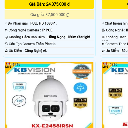
Giá Bán: 24,375,000 ₫
Giá gốc: 37,500,000 ₫
️⚡ Độ Phân giải :
FULL HD 1080P .
️⚡ Chất lượng hì
⚙ Công Nghệ Camera :
IP POE.
👍 Công Nghệ :
I
🌙 Khoảng Cách Ban Đêm :
Hồng Ngoại 150m Starlight.
SMD.
💦 Cấu Tạo Camera
Thân Plastic.
❄ Camera Theo
️🔮 Ưu Điểm :
Công Nghệ AI.
️✔️ Ưu Điểm :
Báo
4145
4316