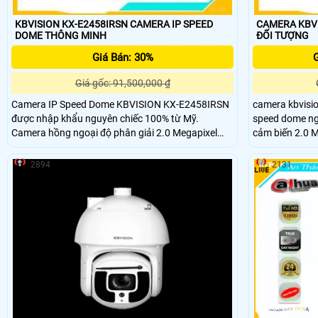
KBVISION KX-E2458IRSN CAMERA IP SPEED
CAMERA KBVISIO
DOME THÔNG MINH
ĐỐI TƯỢNG
Giá Bán: 30%
G
Giá gốc: 91,500,000 ₫
Camera IP Speed Dome KBVISION KX-E2458IRSN
camera kbvisi
được nhập khẩu nguyên chiếc 100% từ Mỹ.
speed dome ngoài trời
Camera hồng ngoại độ phân giải 2.0 Megapixel
cảm biến 2.0 
hình ảnh HD siêu nét, hỗ trợ chống ngược sáng,
quang tối đa 3
khả năng chống nước và bụi IP67
2894
2131