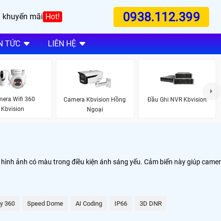
0938.112.399
 khuyến mãi
Hot!
N TỨC
LIÊN HỆ
era Wifi 360
Camera Kbvision Hồng
Đầu Ghi NVR Kbvision
Kbvision
Ngoại
ho hình ảnh có màu trong điều kiện ánh sáng yếu. Cảm biến này giúp came
y 360
Speed Dome
AI Coding
IP66
3D DNR