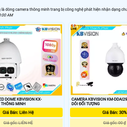
là dòng camera thông minh trang bị công nghệ phát hiện nhận dạng chu
0:00 AM
1756
D DOME KBVISION KX-
CAMERA KBVISION KM-DDAI2958
EAI2458LZSN THÔNG MINH
DỎI ĐỐI TƯỢNG
Giá Bán: Liên Hệ
Giá Bán: 30%
Giá gốc: LIÊN HỆ
Giá gốc: 00 ₫