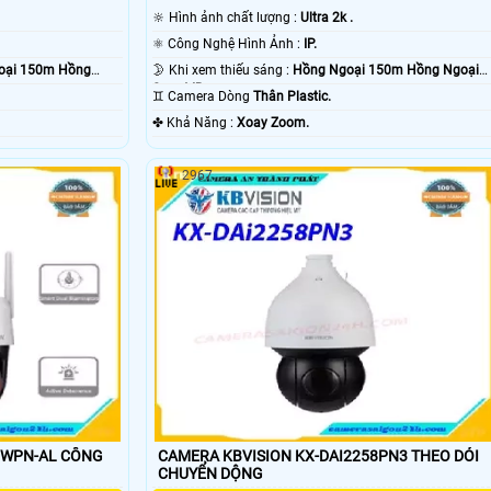
🔆 Hình ảnh chất lượng :
Ultra 2k .
⚛️ Công Nghệ Hình Ảnh :
IP.
oại 150m Hồng
🌛 Khi xem thiếu sáng :
Hồng Ngoại 150m Hồng Ngoại
Smart IR.
♊ Camera Dòng
Thân Plastic.
️✤ Khả Năng :
Xoay Zoom.
2967
-AL CÔNG
CAMERA KBVISION KX-DAI2258PN3 THEO DỎI
CHUYỂN DỘNG