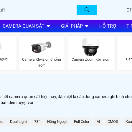
CT
CAMERA QUAN SÁT
GIẢI PHÁP
HỖ TRỢ
TI
Người
Cam
Camera Kbvision Chống
Camera Zoom Kbvision
Trộm
u hết camera quan sát hiện nay, đặc biệt là các dòng camera ghi hình c
 ban đêm tuyệt vời
oa
Dual Light
78°
Hồng Ngoại
Full Color
AI
CMOS
Xoa