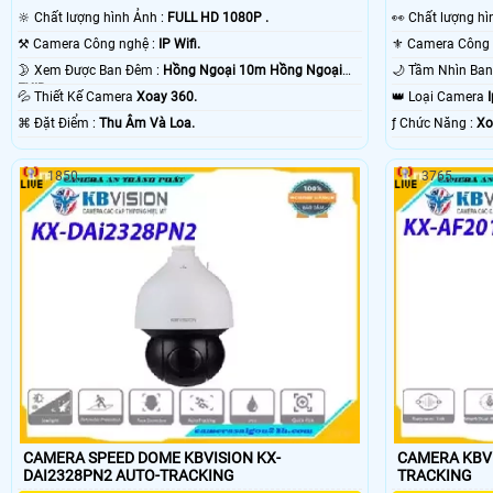
🔆 Chất lượng hình Ảnh :
FULL HD 1080P .
️👀 Chất lượng 
⚒ Camera Công nghệ :
IP Wifi.
🌛 Xem Được Ban Đêm :
Hồng Ngoại 10m Hồng Ngoại
EXIR.
💦 Thiết Kế Camera
Xoay 360.
👑 Loại Camera
️⌘ Đặt Điểm :
Thu Âm Và Loa.
️ƒ Chức Năng :
Xo
1850
3765
CAMERA SPEED DOME KBVISION KX-
CAMERA KBV
DAI2328PN2 AUTO-TRACKING
TRACKING