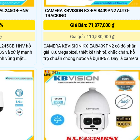
6AL245GB-HNV
CAMERA KBVISION KX-EAI8409PN2 AUTO-
TRACKING
5%
Giá Bán: 71,877,000 ₫
ệ
Giá gốc: 110,580,000 ₫
AL245GB-HNV hỗ
CAMERA KBVISION KX-EAi8409PN2 có độ phân
OS và xử lý mạnh
giải 8.0Megapixel, thiết kế tinh tế, chắc chắn, hỗ
trợ chuẩn chống nước và bụi IP67. Đây là camera
át hồng Ngoại
quan sát để phục vụ cho các dự án với quy mô lớn
chế độ Auto
như khu công nghiệp, nhà máy, trường học, bệnh
3418
i xâm nhập
viện, ngân hàng, kho bãi…CAMERA KBVISION KX-
EAi8409PN2 hỗ trợ Zoom quang 40x, quan sát xa
150m