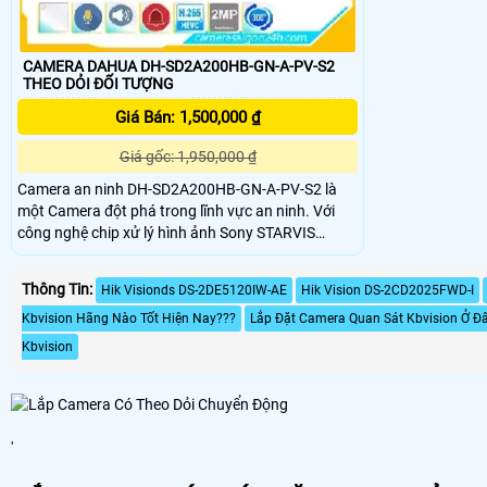
CAMERA DAHUA DH-SD2A200HB-GN-A-PV-S2
THEO DỎI ĐỐI TƯỢNG
Giá Bán: 1,500,000 ₫
Giá gốc: 1,950,000 ₫
Camera an ninh DH-SD2A200HB-GN-A-PV-S2 là
một Camera đột phá trong lĩnh vực an ninh. Với
công nghệ chip xử lý hình ảnh Sony STARVIS
CMOS, camera này mang đến cho người dùng
chất lượng hình ảnh sắc nét và chân thực. Đặc
Thông Tin:
Hik Visionds DS-2DE5120IW-AE
Hik Vision DS-2CD2025FWD-I
biệt, khả năng xem ban đêm Full Color trong
khoảng cách 30m là điểm nhấn đáng chú ý của
Kbvision Hãng Nào Tốt Hiện Nay???
Lắp Đặt Camera Quan Sát Kbvision Ở Đâ
Camera này
Kbvision
'