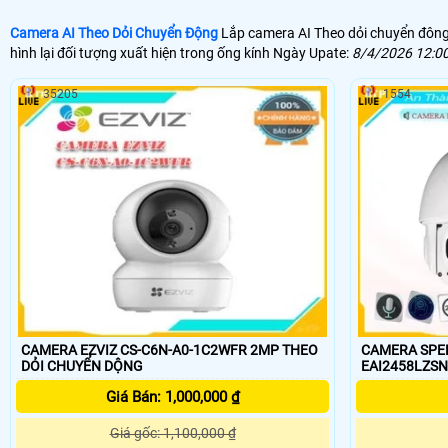
Camera AI Theo Dỏi Chuyển Động
Lắp camera AI Theo dỏi chuyển đông 
hình lại đối tượng xuất hiện trong ống kính Ngày Upate:
8/4/2026 12:0
35205
1554
CAMERA EZVIZ CS-C6N-A0-1C2WFR 2MP THEO
CAMERA SPEE
DỎI CHUYỂN DỘNG
Giá Bán: 1,000,000 ₫
Giá gốc: 1,100,000 ₫