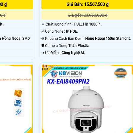
00 ₫
Giá Bán: 15,567,500 ₫
0 ₫
Giá gốc: 23,950,000 ₫
t .
🔅 Chất lượng hình :
FULL HD 1080P .
✳️ Công Nghệ :
IP POE.
0m Hồng Ngoại SMD.
❈ Khoảng Cách Ban Đêm :
Hồng Ngoại 150m Starlight.
🛡 Camera Dòng
Thân Plastic.
️⇝ Ưu Điểm :
Công Nghệ AI.
5203