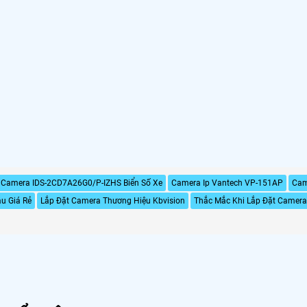
Camera IDS-2CD7A26G0/P-IZHS Biển Số Xe
Camera Ip Vantech VP-151AP
Cam
u Giá Rẻ
Lắp Đặt Camera Thương Hiệu Kbvision
Thắc Mắc Khi Lắp Đặt Camera 