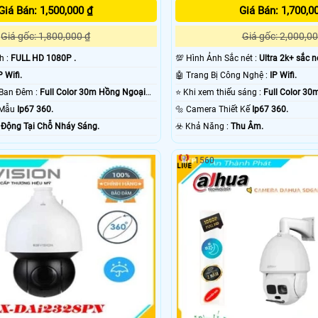
Giá Bán: 1,500,000 ₫
Giá Bán: 1,700,0
Giá gốc: 1,800,000 ₫
Giá gốc: 2,000,00
nh :
FULL HD 1080P .
💯 Hình Ảnh Sắc nét :
Ultra 2k+ sắc né
P Wifi.
🤖️ Trang Bị Công Nghệ :
IP Wifi.
❂ Khoảng Cách Ban Đêm :
Full Color 30m Hồng Ngoại
⭐ Khi xem thiếu sáng :
Full Color 3
 Mẫu
Ip67 360.
🔩 Camera Thiết Kế
Ip67 360.
 Động Tại Chỗ Nháy Sáng.
️☣️ Khả Năng :
Thu Âm.
1560