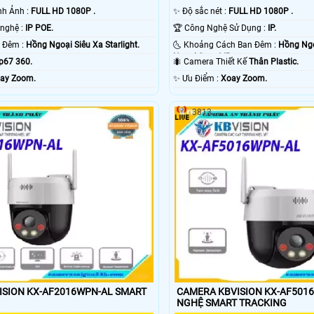
hình Ảnh :
FULL HD 1080P .
✨ Độ sắc nét :
FULL HD 1080P .
⚜️ Camera Công nghệ :
IP POE.
🏆 Công Nghệ Sử Dụng :
IP.
🌙 Tầm Nhìn Ban Đêm :
Hồng Ngoại Siêu Xa Starlight.
🌜 Khoảng Cách Ban Đêm :
Hồng Ng
Ngoại Smart IR.
Ip67 360.
🐜 Camera Thiết Kế
Thân Plastic.
ay Zoom.
️✨ Ưu Điểm :
Xoay Zoom.
3813
ISION KX-AF2016WPN-AL SMART
CAMERA KBVISION KX-AF5016WPN
NGHỆ SMART TRACKING