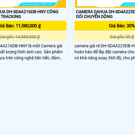
 DH-SD4A216DB-HNY CÔNG
CAMERA DAHUA DH-SD4A225
 TRACKING
DỎI CHUYỂN DỘNG
iá Bán: 11,580,000 ₫
Giá Bán: 30%
Giá gốc: 14,985,000 ₫
Giá gốc: 00 ₫
4A216DB-HNY là một Camera giá
camera giá rẻ DH-SD4A225DB-HN
 lượng hình ảnh cao. Sản phẩm
hoàn hảo để lắp đặt camera cho căn h
dựa trên công nghệ tiên tiến, đảm
có khả năng xoay 360 độ, cho ph
sát hiệu quả và an ninh độc đáo.
cảnh một cách đơn giản. Công nghệ hình ảnh
4A216DB-HNY có khả năng quay
FULL HD 1080P giúp mang lại hì
à chế độ ghi hình ban đêm với chất
phân giải cao. Với công nghệ IP POE, việc kết nối
 sắc nét
trở nên dễ dàng