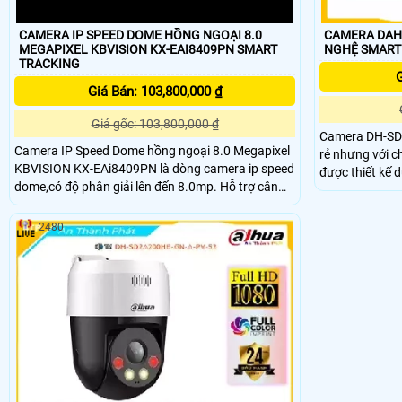
CAMERA IP SPEED DOME HỒNG NGOẠI 8.0
CAMERA DAHUA
MEGAPIXEL KBVISION KX-EAI8409PN SMART
NGHỆ SMART
TRACKING
G
Giá Bán: 103,800,000 ₫
Giá gốc: 103,800,000 ₫
Camera DH-SD
Camera IP Speed Dome hồng ngoại 8.0 Megapixel
rẻ nhưng với chất
KBVISION KX-EAi8409PN là dòng camera ip speed
được thiết kế 
dome,có độ phân giải lên đến 8.0mp. Hỗ trợ cân
bảo việc giám 
bằng ánh sáng, chống ngược sáng, tự động lấy
Camera DH-SD
nét, chức năng Day/Night (ICR) cảm biến ngày/
phim Full HD v
2480
đêm
lượng hình ảnh