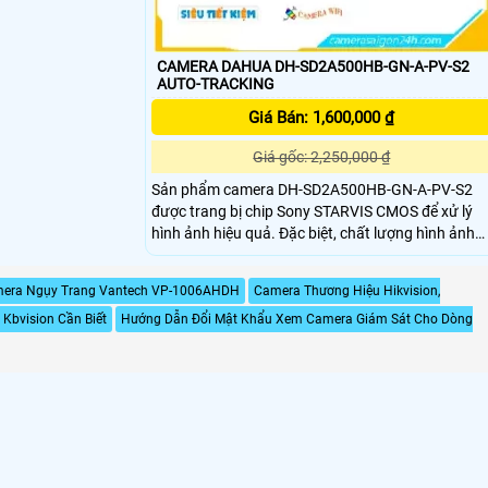
CAMERA DAHUA DH-SD2A500HB-GN-A-PV-S2
AUTO-TRACKING
Giá Bán: 1,600,000 ₫
Giá gốc: 2,250,000 ₫
Sản phẩm camera DH-SD2A500HB-GN-A-PV-S2
được trang bị chip Sony STARVIS CMOS để xử lý
hình ảnh hiệu quả. Đặc biệt, chất lượng hình ảnh
ban đêm với khả năng Full Color lên đến 30m, cho
hình ảnh sắc nét và màu sắc tự nhiên. Với độ sắc
era Ngụy Trang Vantech VP-1006AHDH
Camera Thương Hiệu Hikvision,
nét cao Ultra 4k lite, Camera này cung cấp độ chi
Kbvision Cần Biết
Hướng Dẫn Đổi Mật Khẩu Xem Camera Giám Sát Cho Dòng
tiết tốt nhất