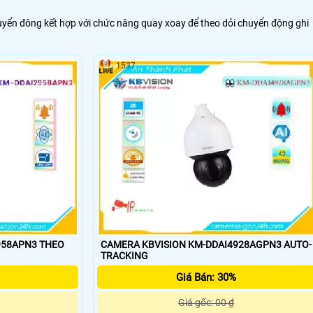
yển đông kết hợp với chức năng quay xoay để theo dỏi chuyển động ghi
1537
APN3 THEO
CAMERA KBVISION KM-DDAI4928AGPN3 AUTO-
TRACKING
Giá Bán: 30%
Giá gốc: 00 ₫