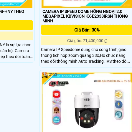
DB-HNY THEO
CAMERA IP SPEED DOME HỒNG NGOẠI 2.0
MEGAPIXEL KBVISION KX-E2338IRSN THÔNG
MINH
Giá Bán: 30%
Giá gốc: 71,400,000 ₫
Y là sự lựa chọn
Camera IP Speedome dùng cho công trình,giao
ộ. Camera
thông tích hợp zoom quang 33x,Hỗ chức năng
ép theo dõi toàn
theo dõi thông minh Auto Tracking, IVS theo dõi
tuần tra an ninh
nh ảnh sắc nét, độ
2153