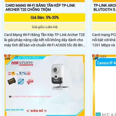
CARD MẠNG WI-FI BĂNG TẦN KÉP TP-LINK
TP-LINK ARC
ARCHER T2E CHỐNG TRỘM
BLUTOOTH 5.
Giá Bán: 5%-35%
Giá gốc: Liên Hệ
Card Mạng Wi-Fi Băng Tần Kép TP-Link Archer T2E
Card mạng PCIe
là giải pháp nâng cấp kết nối không dây dành cho
nổi bật với khả
máy tính để bàn với chuẩn Wi-Fi AC600 tốc độ lên
1201 Mbps và b
đến 433Mbps
của bạn kết nố
1129
1869