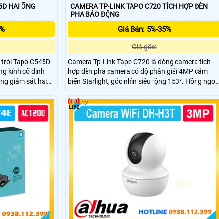
5D HAI ỐNG
CAMERA TP-LINK TAPO C720 TÍCH HỢP ĐÈN
PHA BÁO ĐỘNG
5%
Giá Bán: 5%-35%
Giá gốc:
 trời Tapo C545D
Camera Tp-Link Tapo C720 là dòng camera tích
ng kính cố định
hợp đèn pha camera có độ phân giải 4MP cảm
ng giám sát hai
biến Starlight, góc nhìn siêu rộng 153°. Hồng ngoạ
g 360° Công nghệ
tầm xa ban đêm 30m và Full-Color Night Vision.
i LAN/Wi-Fi, tuần
Tích hợp 2 đèn Floodlight 2800 Lumen, công nghệ
12
à bụi IP66 .
nhận diện AI thông minh phát hiện chuyển động,
còi báo động 93dB và đàm thoại hai chiều.