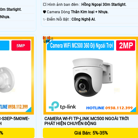
💥 Hình ảnh ban đêm :
Hồng Ngoại 30m Starlight.
0m Starlight.
🛡 Camera Dòng
Thân Kim loại + Nhựa.
 Nhựa.
️✨ Điểm Nỗi Bật :
Công Nghệ AI.
8
C-S3EP-5M0WE-
CAMERA WI-FI TP-LINK MC500 NGOÀI TRỜI
H
PHÁT HIỆN CHUYỂN ĐỘNG
5%
Giá Bán: 5%-35%