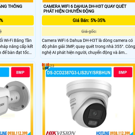
NĂNG THÔNG
CAMERA WIFI 6 DAHUA DH-H3T QUAY QUÉT
PHÁT HIỆN CHUYỂN ĐỘNG
5%
Giá Bán: 5%-35%
ệ
Giá gốc:
ổi Wi-Fi Băng Tần
Camera WiFi 6 Dahua DH-H3T là dòng camera có
 pháp nâng cấp kết
độ phân giải 3MP, quay quét trong nhà 355°. Côn
 để bàn đạt tốc
nghệ AI phát hiện người, chuyển động và âm
Mbps trên băng
thanh bất thường, Auto Tracking, đàm thoại hai
Hz, mang đến khả
chiều, hồng ngoại tầm xa 10m, hỗ trợ thẻ nhớ
23
 định
256GB, ONVIF và quản lý từ xa qua ứng dụng
DMSS.