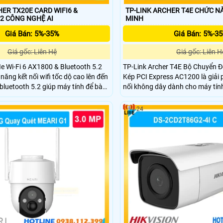
HER TX20E CARD WIFI6 &
TP-LINK ARCHER T4E CHỨC 
2 CÔNG NGHỆ AI
MINH
Giá Bán: 5%-35%
Giá Bán: 5%-3
Giá gốc: Liên Hệ
Giá gốc: Liên H
 Wi-Fi 6 AX1800 & Bluetooth 5.2
TP-Link Archer T4E Bộ Chuyển Đ
 năng kết nối wifi tốc dộ cao lên đến
Kép PCI Express AC1200 là giải
luetooth 5.2 giúp máy tính để bàn
nối không dây dành cho máy tính
i không dây ổn định
độ lên đến 1200Mbps, gồm 867
tần 5GHz và 300Mbps trên 2.4G
24
năng truy cập Internet nhanh ổn