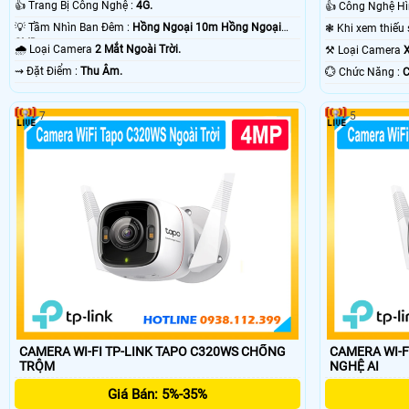
👍 Trang Bị Công Nghệ :
4G.
💡 Tầm Nhìn Ban Đêm :
Hồng Ngoại 10m Hồng Ngoại
SMD.
🌧️ Loại Camera
2 Mắt Ngoài Trời.
⚒ Loại Camera
X
️⇝ Đặt Điểm :
Thu Âm.
️💮 Chức Năng :
C
7
5
CAMERA WI-FI TP-LINK TAPO C320WS CHỐNG
CAMERA WI-F
TRỘM
NGHỆ AI
Giá Bán: 5%-35%