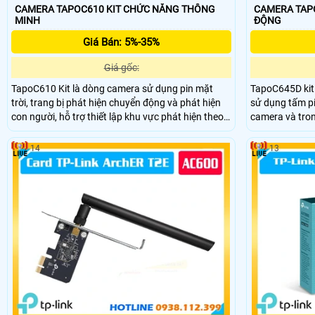
CAMERA TAPOC610 KIT CHỨC NĂNG THÔNG
CAMERA TAPOC
MINH
ĐỘNG
Giá Bán: 5%-35%
Giá gốc:
TapoC610 Kit là dòng camera sử dụng pin mặt
TapoC645D kit 
trời, trang bị phát hiện chuyển động và phát hiện
sử dụng tấm pi
con người, hỗ trợ thiết lập khu vực phát hiện theo
camera và tron
nhu cầu, hỗ trợ đàm thoại 2 chiều, hỗ trợ kết nối
dung lượng lên
qua wifi 2.4 Ghz camera có thể lắp đặt ngoài trời
kính, nhìn có 
14
13
nhờ chuẩn chống nước IP 65
được trang bị.