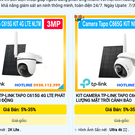
n khả năng giám sát an ninh thông minh, toàn diện 24/7. Ngày Upate:
7/3
6
P-LINK TAPO C615G 4G LTE PHÁT
KIT CAMERA TP-LINK TAPO C
N ĐỘNG
LƯỢNG MẶT TRỜI CẢNH BÁO
Giá Bán: 5%-35%
Giá Bán: 5%-3
Giá gốc:
Giá gốc:
 nét :
2K Lite .
✨ Hình Ảnh Sắc nét :
Ultra 4k 👍🏾 .