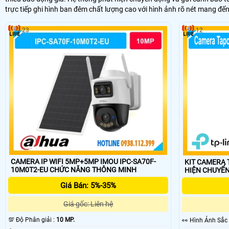
trực tiếp ghi hình ban đêm chất lượng cao với hình ảnh rõ nét mang đế
23
12
CAMERA IP WIFI 5MP+5MP IMOU IPC-SA70F-
KIT CAMERA T
10M0T2-EU CHỨC NĂNG THÔNG MINH
HIỆN CHUYỂ
Giá Bán: 5%-35%
Giá gốc: Liên hệ
💯 Độ Phân giải :
10 MP.
️👀 Hình Ảnh Sắc