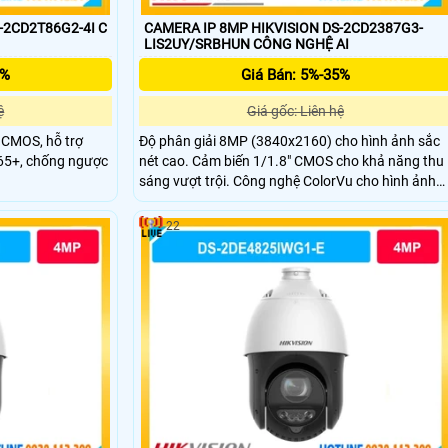
-2CD2T86G2-4I C
CAMERA IP 8MP HIKVISION DS-2CD2387G3-
LIS2UY/SRBHUN CÔNG NGHỆ AI
5%
Giá Bán: 5%-35%
ệ
Giá gốc: Liên hệ
 CMOS, hỗ trợ
Độ phân giải 8MP (3840x2160) cho hình ảnh sắc
65+, chống ngược
nét cao. Cảm biến 1/1.8" CMOS cho khả năng thu
sáng vượt trội. Công nghệ ColorVu cho hình ảnh
màu 24/7 rõ nét. Tầm chiếu sáng hỗ trợ quan sát
xa tối đa khoảng 30m.
22