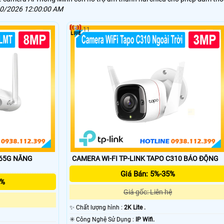
0/2026 12:00:00 AM
11
665G NĂNG
CAMERA WI-FI TP-LINK TAPO C310 BÁO ĐỘNG
Giá Bán: 5%-35%
5%
Giá gốc: Liên hệ
✨ Chất lượng hình :
2K Lite .
✳️ Công Nghệ Sử Dụng :
IP Wifi.