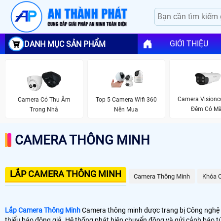
GIỚI THIỆU
DANH MỤC SẢN PHẨM
Camera Visionc
Camera Có Thu Âm
Top 5 Camera Wifi 360
Đêm Có M
Trong Nhà
Nên Mua
CAMERA THÔNG MINH
LẮP CAMERA THÔNG MINH
Camera Thông Minh
Khóa 
Lắp Camera Thông Minh
Camera thông minh được trang bị Công nghệ Phâ
thiểu báo động giả. Hệ thống phát hiện chuyển động và gửi cảnh báo t