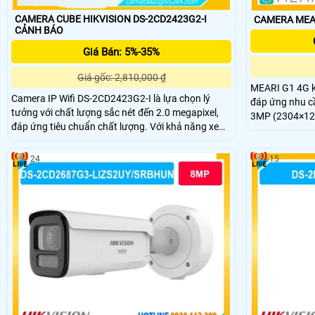
CAMERA CUBE HIKVISION DS-2CD2423G2-I
CẢNH BÁO
Giá Bán: 5%-35%
Giá gốc: 2,810,000 ₫
MEARI G1 4G k
Camera IP Wifi DS-2CD2423G2-I là lựa chọn lý
đáp ứng nhu cầ
tưởng với chất lượng sắc nét đến 2.0 megapixel,
3MP (2304×129
đáp ứng tiêu chuẩn chất lượng. Với khả năng xem
350° - nghiêng 
được ban đêm thông qua hồng ngoại 10m, thiết bị
màu nhờ LED t
này sử dụng công nghệ IP Wifi tiên tiến, không
thanh 2 chiều 
24
15
giảm chất lượng truyền dẫn. DWDR 120db giúp
tối đa 256GB 
chống ngược sáng, mang lại hình ảnh rõ nét
SIM 4G sử dụn