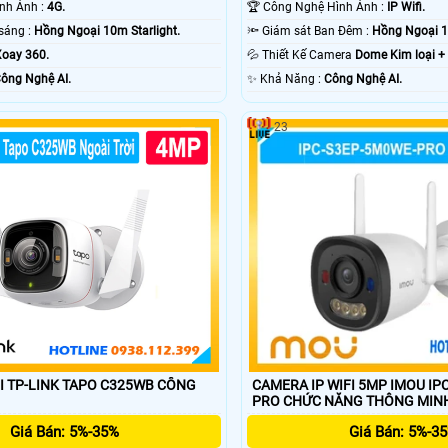
👍 Công Nghệ Hình Ảnh :
4G.
🏆 Công Nghệ Hình Ảnh :
IP Wifi.
❃ Khi xem thiếu sáng :
Hồng Ngoại 10m Starlight.
🔦 Giám sát Ban Đêm :
Hồng Ngoại 1
oay 360.
💦 Thiết Kế Camera
Dome Kim loại +
ông Nghệ AI.
️✨ Khả Năng :
Công Nghệ AI.
23
CAMERA IP WIFI 5MP IMOU IP
I TP-LINK TAPO C325WB CÔNG
PRO CHỨC NĂNG THÔNG MIN
Giá Bán: 5%-3
Giá Bán: 5%-35%