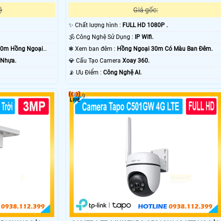
ệ
Giá gốc:
✨ Chất lượng hình :
FULL HD 1080P .
🕉️ Công Nghệ Sử Dụng :
IP Wifi.
10m Hồng Ngoại
❃ Xem ban đêm :
Hồng Ngoại 30m Có Màu Ban Ðêm.
 Nhựa.
💎 Cấu Tạo Camera
Xoay 360.
️📡 Ưu Điểm :
Công Nghệ AI.
9