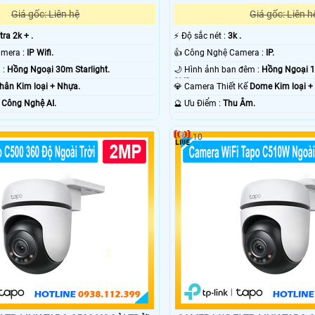
Giá gốc: Liên h
Giá gốc: Liên hệ
️⚡ Độ sắc nét :
3k .
tra 2k + .
👍 Công Nghệ Camera :
IP.
⚒ Công Nghệ Camera :
IP Wifi.
🌙 Hình ảnh ban đêm :
Hồng Ngoại 
🌜 Nhìn Ban Đêm :
Hồng Ngoại 30m Starlight.
SMD.
💎 Camera Thiết Kế
Dome Kim loại +
hân Kim loại + Nhựa.
️🔮 Ưu Điểm :
Thu Âm.
Bật :
Công Nghệ AI.
10