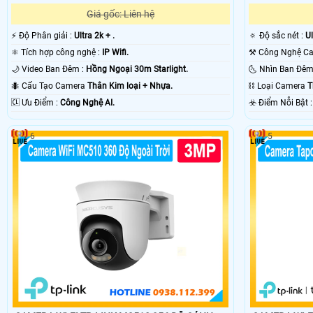
Giá gốc: Liên hệ
️⚡ Độ Phân giải :
Ultra 2k + .
🔅 Độ sắc nét :
Ul
⚛️ Tích hợp công nghệ :
IP Wifi.
🌙 Video Ban Đêm :
Hồng Ngoại 30m Starlight.
🐜 Cấu Tạo Camera
Thân Kim loại + Nhựa.
⛓ Loại Camera
T
️🆑 Ưu Điểm :
Công Nghệ AI.
️☣️ Điểm Nỗi 
6
5