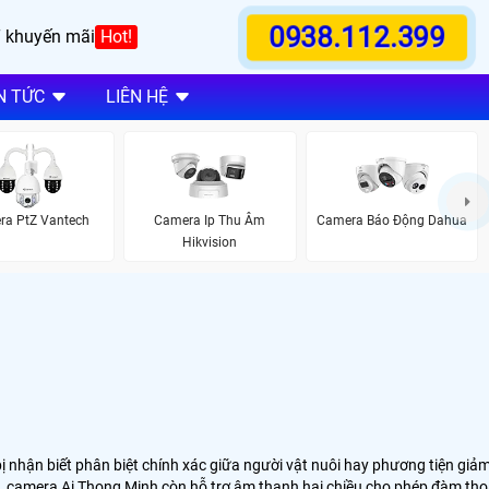
0938.112.399
 khuyến mãi
Hot!
N TỨC
LIÊN HỆ
ra PtZ Vantech
Camera Ip Thu Âm
Camera Báo Động Dahua
Hikvision
bị nhận biết phân biệt chính xác giữa người vật nuôi hay phương tiện giả
g. camera Ai Thong Minh còn hỗ trợ âm thanh hai chiều cho phép đàm tho