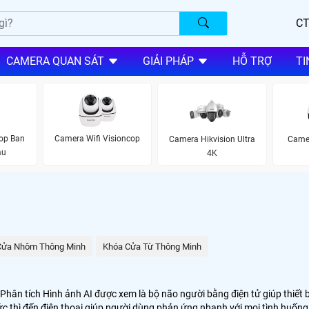
CT
CAMERA QUAN SÁT
GIẢI PHÁP
HỖ TRỢ
TI
op Ban
Camera Wifi Visioncop
Camera Hikvision Ultra
Came
àu
4K
Cửa Nhôm Thông Minh
Khóa Cửa Từ Thông Minh
n tích Hình ảnh AI được xem là bộ não người bằng điện tử giúp thiết 
ức thì đến điện thoại giúp người dùng phản ứng nhanh với mọi tình huốn