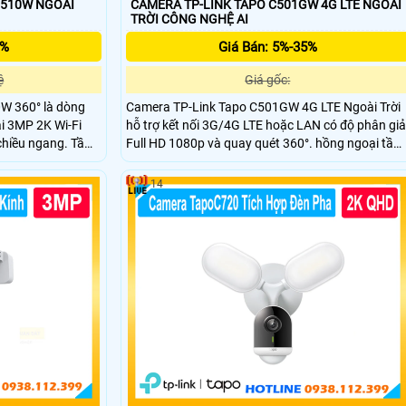
C510W NGOÀI
CAMERA TP-LINK TAPO C501GW 4G LTE NGOÀI
TRỜI CÔNG NGHỆ AI
5%
Giá Bán: 5%-35%
ệ
Giá gốc:
0W 360° là dòng
Camera TP-Link Tapo C501GW 4G LTE Ngoài Trời
ải 3MP 2K Wi-Fi
hỗ trợ kết nối 3G/4G LTE hoặc LAN có độ phân giả
chiều ngang. Tầm
Full HD 1080p và quay quét 360°. hồng ngoại tầm
công nghệ AI
xa 30m nhìn màu ban đêm Starlight. Công nghệ Ai
ộng và báo động
thông minh phát hiện chuyển động và âm thanh
14
i chiều và điều
bất thường. Hỗ trợ Nano-SIM, đàm thoại hai chiều
và chuẩn IP66 kháng nước và bụi.