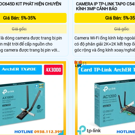
645D KIT PHÁT HIỆN CHUYỂN
CAMERA IP TP-LINK TAPO C54
KÍNH 3MP CẢNH BÁO
Giá Bán: 5%-35%
Giá Bán: 5%-3
Giá gốc:
Giá gốc:
là dòng camera được trang bị pin
Camera Wi-Fi ống kính kép ngoài
n mặt trời để cấp nguồn cho
có độ phân giải 2K+2K kết hợp ố
g camera được trang bị pin với
góc rộng và ống kính xoay/nghiê
 đến 10.000 mAh, trang bị 2 ống
khu vực hỗ trợ theo dõi kép độn
màu vào ban đêm, micro và loa cũng
nhận diện AI thông minh. Kết nố
11
tra khu vực, chuẩn kháng nước v