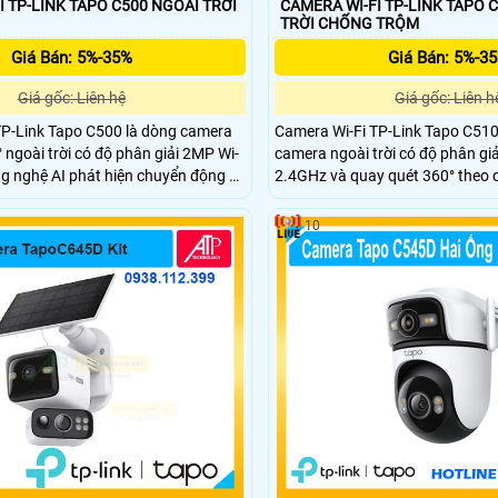
I TP-LINK TAPO C500 NGOÀI TRỜI
CAMERA WI-FI TP-LINK TAPO 
TRỜI CHỐNG TRỘM
Giá Bán: 5%-35%
Giá Bán: 5%-3
Giá gốc: Liên hệ
Giá gốc: Liên h
TP-Link Tapo C500 là dòng camera
Camera Wi-Fi TP-Link Tapo C51
 ngoài trời có độ phân giải 2MP Wi-
camera ngoài trời có độ phân gi
g nghệ AI phát hiện chuyển động và
2.4GHz và quay quét 360° theo 
n động thông minh, kết hợp báo
nhìn ban đêm màu lên đến 30m, 
 ánh sáng và âm thanh tùy chỉnh.
thông minh phát hiện chuyển đ
10
ại hai chiều quản lý qua ứng dụng
âm thanh ánh sáng. Đàm thoại ha
 chống nước IP65.
khiển từ xa qua ứng dụng Tapo.