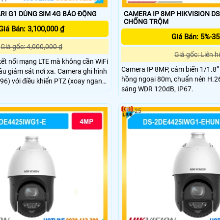
CAMERA MEARI G1 DÙNG SIM 4G BÁO ĐỘNG
CAMERA IP 8MP HIKVISION DS
CHỐNG TRỘM
Giá Bán: 3,100,000 ₫
Giá Bán: 5%-3
Giá gốc: 4,000,000 ₫
Giá gốc: Liên h
ết nối mạng LTE mà không cần WiFi
Camera IP 8MP, cảm biến 1/1.8”
u giám sát nơi xa. Camera ghi hình
hồng ngoại 80m, chuẩn nén H.2
6) với điều khiển PTZ (xoay ngang
sáng WDR 120dB, IP67.
-90° đến 30°). Ban đêm vẫn hiển thị
ích hợp, có khả năng đàm thoại âm
nhờ mic và loa Lưu trữ qua thẻ nhớ
25
hoặc sao lưu đám mây.
Tặng ngay
g 1 năm