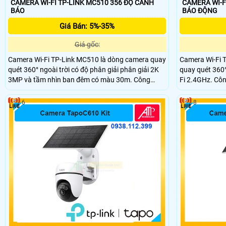
CAMERA WI-FI TP-LINK MC510 356 ĐỘ CẢNH
CAMERA WI-F
BÁO
BÁO ĐỘNG
Giá Bán: 5%-35%
Giá gốc:
Camera Wi-Fi TP-Link MC510 là dòng camera quay
Camera Wi-Fi 
quét 360° ngoài trời có độ phân giải phân giải 2K
quay quét 360°
3MP và tầm nhìn ban đêm có màu 30m. Công
Fi 2.4GHz. Côn
nghệ AI thông minh phát hiện chuyển động, vùng
theo dõi chuyể
hoạt động tùy chỉnh, trang bị nắp che ống kính vật
động âm thanh
6
8
lý bảo vệ quyền riêng tư.
Hỗ trợ đàm tho
Tapo và chuẩn