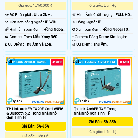
Giá gốc: 1,750,000 ₫
Giá gốc: Liên Hệ
👁 Độ Phân giải :
Ultra 2k + .
💯 Hình Ành Chất Lượng :
FULL HD
1080P .
⚒ Tích hợp công nghệ :
IP Wifi.
⚜️ Công Nghệ :
IP.
🌈 Hình ảnh ban đêm :
Hồng Ngoại
✪ Xem ban đêm :
Hồng Ngoại 10m
30m Có Màu Ban Ðêm.
Hồng Ngoại SMD.
👑 Camera Theo Mẫu
Xoay 360.
↕️ Camera Dòng
Dome Kim loại +
Nhựa.
️₤ Ưu Điểm :
Thu Âm Và Loa.
️☣️ Ưu Điểm :
Thu Âm.
9
7
TP-Link ArchER TX20E Card WIFI6
Tp-Link ArchER T4E Trong
& Blutooth 5.2 Trong Nhà|Nhỏ
Nhà|Nhỏ Gọn|TInh Tế
Gọn|TInh Tế
Giá Bán: 5%-35%
Giá Bán: 5%-35%
Giá gốc: Liên Hệ
Giá gốc: Liên Hệ