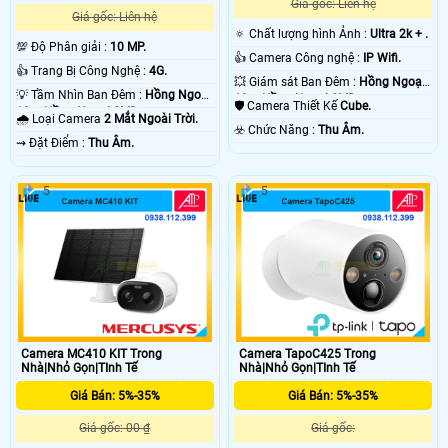
Giá gốc: Liên hệ
'
Giá gốc: Liên hệ
🔅 Chất lượng hình Ảnh :
Ultra 2k + .
💯 Độ Phân giải :
10 MP.
👍 Camera Công nghệ :
IP Wifi.
👍 Trang Bị Công Nghệ :
4G.
💥 Giám sát Ban Đêm :
Hồng Ngoại
💡 Tầm Nhìn Ban Đêm :
Hồng Ngoại
10m Hồng Ngoại SMD.
🛡 Camera Thiết Kế
Cube.
10m Hồng Ngoại SMD.
🌧️ Loại Camera
2 Mắt Ngoài Trời.
️☣️ Chức Năng :
Thu Âm.
️⇝ Đặt Điểm :
Thu Âm.
5
5
Camera MC410 KIT Trong
Camera TapoC425 Trong
Nhà|Nhỏ Gọn|TInh Tế
Nhà|Nhỏ Gọn|TInh Tế
Giá Bán: 5%-35%
Giá Bán: 5%-35%
Giá gốc: 00 ₫
Giá gốc: