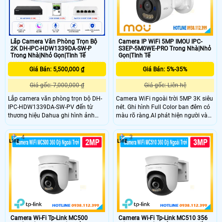
cho bạn giúp quản lý kho hiệu quả.
Lắp Camera Văn Phòng Trọn Bộ
Camera IP WiFi 5MP IMOU IPC-
2K DH-IPC-HDW1339DA-SW-P
S3EP-5M0WE-PRO Trong Nhà|Nhỏ
Trong Nhà|Nhỏ Gọn|TInh Tế
Gọn|TInh Tế
Giá Bán: 5,500,000 ₫
Giá Bán: 5%-35%
Giá gốc: 7,000,000 ₫
Giá gốc: Liên hệ
Lắp camera văn phòng trọn bộ DH-
Camera WiFi ngoài trời 5MP 3K siêu
IPC-HDW1339DA-SW-PV đến từ
nét. Ghi hình Full Color ban đêm có
thương hiệu Dahua ghi hình ảnh
màu rõ ràng.AI phát hiện người và
3MP sắc nét, trang bị công nghệ AI
phương tiện chính xác.
phát hiện người, phương tiện độ
4
3
chính xác cao. Camera văn phòng
Dahua còn hỗ trợ đàm thoại hai
chiều, ghi hình màu ban đêm 30m
hoặc hồng ngoại trắng đen, vỏ
ngoài Plastic IP 67 sử dụng bền bỉ
lâu dài.
Camera Wi-Fi Tp-Link MC500
Camera Wi-Fi Tp-Link MC510 356