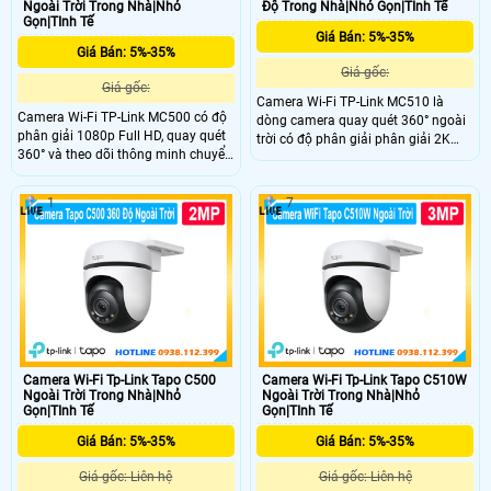
Ngoài Trời Trong Nhà|Nhỏ
Độ Trong Nhà|Nhỏ Gọn|TInh Tế
Gọn|TInh Tế
Giá Bán: 5%-35%
Giá Bán: 5%-35%
Giá gốc:
Giá gốc:
Camera Wi-Fi TP-Link MC510 là
Camera Wi-Fi TP-Link MC500 có độ
dòng camera quay quét 360° ngoài
phân giải 1080p Full HD, quay quét
trời có độ phân giải phân giải 2K
360° và theo dõi thông minh chuyển
3MP và tầm nhìn ban đêm có màu
động con người. Camera cung cấp
30m. Công nghệ AI thông minh
tầm nhìn ban đêm có màu. Công
phát hiện chuyển động, vùng hoạt
1
7
nghệ AI phát hiện theo dõi thông
động tùy chỉnh, trang bị nắp che
minh chuyển động con người, vùng
ống kính vật lý bảo vệ quyền riêng
hoạt động tùy chỉnh, lưu trữ MicroSD
tư.
512GB và đám mây.
Camera Wi-Fi Tp-Link Tapo C500
Camera Wi-Fi Tp-Link Tapo C510W
Ngoài Trời Trong Nhà|Nhỏ
Ngoài Trời Trong Nhà|Nhỏ
Gọn|TInh Tế
Gọn|TInh Tế
Giá Bán: 5%-35%
Giá Bán: 5%-35%
Giá gốc: Liên hệ
Giá gốc: Liên hệ