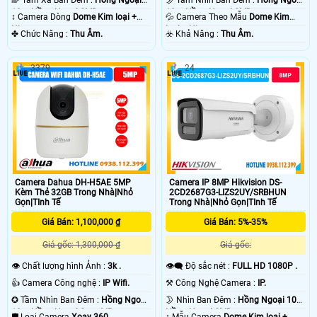
10m Hồng Ngoại SMD.
10m Hồng Ngoại SMD.
↕️ Camera Dòng
Dome Kim loại +
💦 Camera Theo Mẫu
Dome Kim
Nhựa.
loại + Nhựa.
️✤ Chức Năng :
Thu Âm.
️☣️ Khả Năng :
Thu Âm.
3379
24
Camera Dahua DH-H5AE 5MP
Camera IP 8MP Hikvision DS-
Kèm Thẻ 32GB Trong Nhà|Nhỏ
2CD2687G3-LIZS2UY/SRBHUN
Gọn|TInh Tế
Trong Nhà|Nhỏ Gọn|TInh Tế
Giá Bán: 1,100,000 ₫
Giá Bán: 5%-35%
Giá gốc: 1,300,000 ₫
Giá gốc:
👁 Chất lượng hình Ảnh :
3k .
👁️‍🗨 Độ sắc nét :
FULL HD 1080P .
👍 Camera Công nghệ :
IP Wifi.
⚒ Công Nghệ Camera :
IP.
✪ Tầm Nhìn Ban Đêm :
Hồng Ngoại
🌛 Nhìn Ban Đêm :
Hồng Ngoại 10m
10m Hồng Ngoại Smart IR.
Hồng Ngoại SMD.