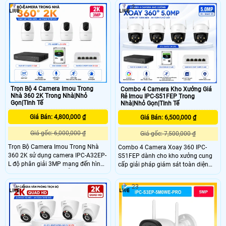
3MP hình ảnh siêu nét, hỗ trợ quay
cao 3K, khả năng quay quét 360 độ
4
2
quét linh hoạt, phát hiện phân biệt
toàn ảnh giúp quan sát mọi góc
đối tượng người, phương tiện, khả
chết linh hoạt.
năng ghi hình màu ban đêm 30m,
chuẩn chống nước IP66 giúp bền bỉ
trong mọi điều kiện khắc nghiệt
Trọn Bộ 4 Camera Imou Trong
Combo 4 Camera Kho Xưởng Giá
Nhà 360 2K Trong Nhà|Nhỏ
Rẻ Imou IPC-S51FEP Trong
Gọn|TInh Tế
Nhà|Nhỏ Gọn|TInh Tế
Giá Bán: 4,800,000 ₫
Giá Bán: 6,500,000 ₫
Giá gốc: 6,000,000 ₫
Giá gốc: 7,500,000 ₫
Trọn Bộ Camera Imou Trong Nhà
Combo 4 Camera Xoay 360 IPC-
360 2K sử dụng camera IPC-A32EP-
S51FEP dành cho kho xưởng cung
L độ phân giải 3MP mang đến hình
cấp giải pháp giám sát toàn diện
ảnh giám sát rõ nét, hỗ trợ quay
các hoạt động trong xưởng. Với
quét 355°, hồng ngoại thông minh
camera độ phân giải 5MP siêu nét
4
23
10m và đàm thoại hai chiều. Ngoài
hỗ trợ quay quét 355°, phát hiện và
ra, Camera tích hợp AI phát hiện
theo dõi người và chuyển động, đàm
người, thú cưng, âm thanh bất
thoại hai chiều, báo động bằng đèn
thường, Smart Tracking hỗ trợ bảo
và còi, cùng 4 chế độ quan sát ban
vệ an ninh an toàn hơn.
đêm. Đây là một lựa chọn tốt dành