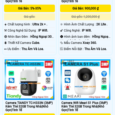
Gọn|TInh Tế
Gọn|TInh Tế
Giá Bán: 900,000 ₫
Giá Bán: 5%-35%
Giá gốc: 1,200,000 ₫
Giá gốc:
🔆 Hình Ành Chất Lượng :
2K Lite .
☀️ Chất lượng hình :
Ultra 2k + .
🌠 Công Nghệ :
IP Wifi.
⚒ Công Nghệ Sử Dụng :
IP Wifi.
🌚 Hình ảnh ban đêm :
Hồng Ngoại
🔴 Nhìn Ban Đêm :
Hồng Ngoại 30m
20m Có Màu Ban Ðêm.
Starlight.
🔩 Mẫu Camera
Xoay 360.
🐜 Thiết Kế Camera
Cube.
️🆑 Điểm Nỗi Bật :
Thu Âm Và Loa.
️↭ Ưu Điểm :
Thu Âm Và Loa.
1194
1862
Camera TIANDY TC-H333N (3MP)
Camera Wifi Meari S1 Plus (3MP)
Kèm Thẻ 32GB Trong Nhà|Nhỏ
Kèm Thẻ 32GB Trong Nhà|Nhỏ
Gọn|TInh Tế
Gọn|TInh Tế