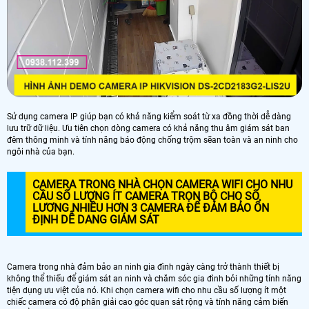
Sử dụng camera IP giúp bạn có khả năng kiểm soát từ xa đồng thời dễ dàng
lưu trữ dữ liệu. Ưu tiên chọn dòng camera có khả năng thu âm giám sát ban
đêm thông minh và tính năng báo động chống trộm sẽan toàn và an ninh cho
ngôi nhà của bạn.
CAMERA TRONG NHÀ CHỌN CAMERA WIFI CHO NHU
CẦU SỐ LƯỢNG ÍT CAMERA TRỌN BỘ CHO SỐ
LƯƠNG NHIỀU HƠN 3 CAMERA ĐỂ ĐẢM BẢO ỔN
ĐỊNH DỄ DANG GIÁM SÁT
Camera trong nhà đảm bảo an ninh gia đình ngày càng trở thành thiết bị
không thể thiếu để giám sát an ninh và chăm sóc gia đình bỏi những tính năng
tiện dụng ưu việt của nó. Khi chọn camera wifi cho nhu cầu số lượng ít một
chiếc camera có độ phân giải cao góc quan sát rộng và tính năng cảm biến