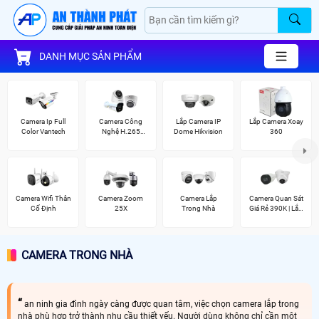
DANH MỤC SẢN PHẨM
Camera Ip Full
Camera Công
Lắp Camera IP
Lắp Camera Xoay
Color Vantech
Nghệ H.265
Dome Hikvision
360
Hikvision
Camera Wifi Thân
Camera Zoom
Camera Lắp
Camera Quan Sát
Cố Định
25X
Trong Nhà
Giá Rẻ 390K | Lắp
Đặt Tận Nơi
CAMERA TRONG NHÀ
an ninh gia đình ngày càng được quan tâm, việc chọn camera lắp trong
nhà phù hợp trở thành nhu cầu thiết yếu. Người dùng không chỉ cần một