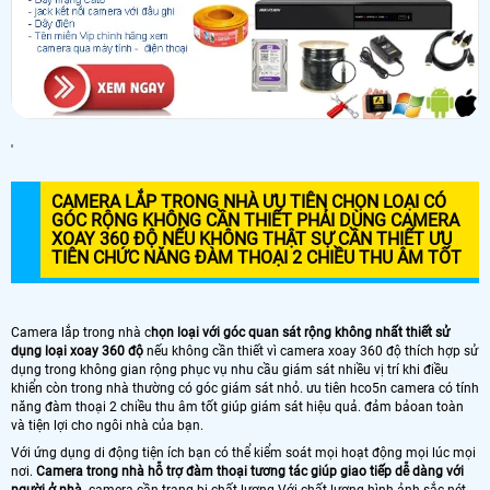
'
CAMERA LẮP TRONG NHÀ ƯU TIÊN CHỌN LOẠI CÓ
GÓC RỘNG KHÔNG CẦN THIẾT PHẢI DÙNG CAMERA
XOAY 360 ĐỘ NẾU KHÔNG THẬT SỰ CẦN THIẾT ƯU
TIÊN CHỨC NĂNG ĐÀM THOẠI 2 CHIỀU THU ÂM TỐT
Camera lắp trong nhà c
họn loại với góc quan sát rộng không nhất thiết sử
dụng loại xoay 360 độ
nếu không cần thiết vì camera xoay 360 độ thích hợp sử
dụng trong không gian rộng phục vụ nhu cầu giám sát nhiều vị trí khi điều
khiển còn trong nhà thường có góc giám sát nhỏ. ưu tiên hco5n camera có tính
năng đàm thoại 2 chiều thu âm tốt giúp giám sát hiệu quả. đảm bảoan toàn
và tiện lợi cho ngôi nhà của bạn.
Với ứng dụng di động tiện ích bạn có thể kiểm soát mọi hoạt động mọi lúc mọi
nơi.
Camera trong nhà hỗ trợ đàm thoại tương tác giúp giao tiếp dễ dàng với
người ở nhà
. camera cần trang bị chất lương Với chất lượng hình ảnh sắc nét,