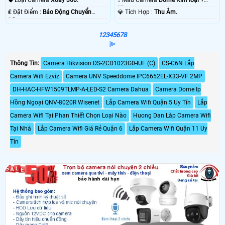
🛡 Loại Camera
Xoay 360.
↕️ Mẫu Camera
Dome Kim loại +
Nhựa.
️₤ Đặt Điểm :
Báo Động Chuyển
️💎 Tích Hợp :
Thu Âm.
Động.
1
2
3
4
5
6
7
8
⫸
Thông Tin:
Camera Hikvision DS-2CD1023G0-IUF (C)
CS-C6N Lắp
Camera Wifi Ezviz
Camera UNV Speeddome IPC6652EL-X33-VF 2MP
DH-HAC-HFW1509TLMP-A-LED-S2 Camera Dahua
Camera Dome Ip
Hồng Ngoại QNV-8020R Wisenet
Lắp Camera Wifi Quận 5 Uy Tín
Lắp
Camera Wifi Tại Phan Thiết Chọn Loại Nào
Huong Dan Lăp Camera Wifi
Tại Nhà
Lắp Camera Wifi Giá Rẻ Quận 6
Lắp Camera Wifi Quận 11 Uy
Tín