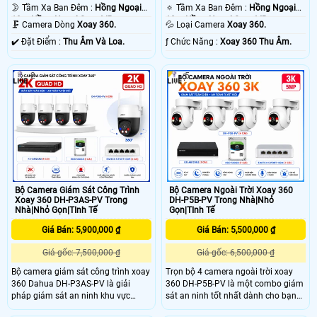
🌛 Tầm Xa Ban Đêm :
Hồng Ngoại
🔅 Tầm Xa Ban Đêm :
Hồng Ngoại
10m Hồng Ngoại Smart IR.
10m Hồng Ngoại Smart IR.
🗜️ Camera Dòng
Xoay 360.
💦 Loại Camera
Xoay 360.
️✔️ Đặt Điểm :
Thu Âm Và Loa.
️ƒ Chức Năng :
Xoay 360 Thu Âm.
2
5
Bộ Camera Giám Sát Công Trình
Bộ Camera Ngoài Trời Xoay 360
Xoay 360 DH-P3AS-PV Trong
DH-P5B-PV Trong Nhà|Nhỏ
Nhà|Nhỏ Gọn|TInh Tế
Gọn|TInh Tế
Giá Bán: 5,900,000 ₫
Giá Bán: 5,500,000 ₫
Giá gốc: 7,500,000 ₫
Giá gốc: 6,500,000 ₫
Bộ camera giám sát công trình xoay
Trọn bộ 4 camera ngoài trời xoay
360 Dahua DH-P3AS-PV là giải
360 DH-P5B-PV là một combo giám
pháp giám sát an ninh khu vực
sát an ninh tốt nhất dành cho bạn
công trình chất lượng. Với camera
với độ phân giải hình ảnh độ nét