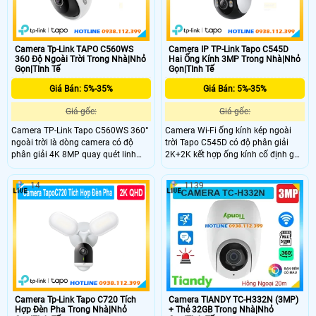
Camera Tp-Link TAPO C560WS
Camera IP TP-Link Tapo C545D
360 Độ Ngoài Trời Trong Nhà|Nhỏ
Hai Ống Kính 3MP Trong Nhà|Nhỏ
Gọn|TInh Tế
Gọn|TInh Tế
Giá Bán: 5%-35%
Giá Bán: 5%-35%
Giá gốc:
Giá gốc:
Camera TP-Link Tapo C560WS 360°
Camera Wi-Fi ống kính kép ngoài
ngoài trời là dòng camera có độ
trời Tapo C545D có độ phân giải
phân giải 4K 8MP quay quét linh
2K+2K kết hợp ống kính cố định góc
hoạt zoom kỹ thuật số 18x và nhìn
rộng và ống kính xoay/nghiêng
đêm màu Starlight. Công nghệ AI
giám sát hai khu vực hỗ trợ theo dõi
14
1139
phát hiện người, thú cưng, phương
kép động 360° Công nghệ nhận diện
tiện và còi báo động 99dB. Hỗ trợ
AI thông minh. Kết nối LAN/Wi-Fi,
Wi-Fi 2.4GHz/5GHz, chuẩn IP66
tuần tra khu vực, chuẩn kháng nước
kháng nước và bụi
và bụi IP66 .
Camera TIANDY TC-H332N (3MP)
Camera Tp-Link Tapo C720 Tích
+ Thẻ 32GB Trong Nhà|Nhỏ
Hợp Đèn Pha Trong Nhà|Nhỏ