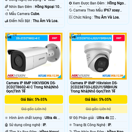
✪ Xem Được Ban Đêm :
Hồng Ngoại
🌈 Nhìn Ban Đêm :
Hồng Ngoại 10m
30m Hồng Ngoại Smart IR.
💦 Camera Theo Mẫu
IP67 xoay
Hồng Ngoại Smart IR.
🎨 Mẫu Camera
Cube.
360.
️🆑 Chức Năng :
Thu Âm Và Loa.
️🛃 Điểm Nỗi Bật :
Thu Âm Và Loa.
24
23
Camera IP 8MP HIKVISION DS-
Camera IP 8MP Hikvision DS-
2CD2T86G2-4I C Trong Nhà|Nhỏ
2CD2387G3-LIS2UY/SRBHUN
Gọn|TInh Tế
Trong Nhà|Nhỏ Gọn|TInh Tế
Giá Bán: 5%-35%
Giá Bán: 5%-35%
Giá gốc: Liên hệ
Giá gốc: Liên hệ
🔆 Hình ảnh chất lượng :
Ultra 4k 👍🏾
💯 Độ Phân giải :
Ultra 4k 👍🏾 .
.
🤖️ Sử dụng công nghệ :
IP.
⚛️ Trang Bị Công Nghệ :
IP.
🌈 Tầm Xa Ban Đêm :
Hồng Ngoại
🌛 Tầm Nhìn Ban Đêm :
Hồng Ngoại