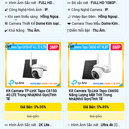
🔆 Hình Ảnh Sắc nét :
FULL HD
️👀 Độ sắc nét :
FULL HD 1080P .
1080P .
🌠 Công Nghệ Hình Ảnh :
IP.
⚜️ Công Nghệ Camera :
IP.
⭐ Khi xem thiếu sáng :
Hồng Ngoại
🌙 Video Ban Đêm :
Hồng Ngoại
10m Hồng Ngoại SMD.
10m Hồng Ngoại SMD.
🕸️ Camera Thiết Kế
Dome Kim loại
👑 Camera Theo Mẫu
Dome Kim
+ Nhựa.
loại + Nhựa.
️✔️ Khả Năng :
Thu Âm.
️ƒ Điểm Nỗi Bật :
Thu Âm.
9
4
Kit Camera TP-LinK Tapo C615G
Kit Camera Tp-Link Tapo C665G
4G LTE Trong Nhà|Nhỏ Gọn|TInh
Năng Lượng Mặt Trời Trong
Tế
Nhà|Nhỏ Gọn|TInh Tế
Giá Bán: 5%-35%
Giá Bán: 5%-35%
Giá gốc:
Giá gốc:
️👀 Hình Ảnh Sắc nét :
2K Lite .
✨ Hình Ảnh Sắc nét :
Ultra 4k 👍🏾 .