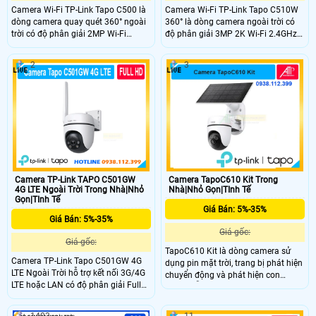
Camera Wi-Fi TP-Link Tapo C500 là
Camera Wi-Fi TP-Link Tapo C510W
dòng camera quay quét 360° ngoài
360° là dòng camera ngoài trời có
trời có độ phân giải 2MP Wi-Fi
độ phân giải 3MP 2K Wi-Fi 2.4GHz
2.4GHz. Công nghệ AI phát hiện
và quay quét 360° theo chiều
chuyển động và theo dõi chuyển
ngang. Tầm nhìn ban đêm màu lên
2
3
động thông minh, kết hợp báo động
đến 30m, công nghệ AI thông minh
âm thanh ánh sáng và âm thanh
phát hiện chuyển động và báo động
tùy chỉnh. Hỗ trợ đàm thoại hai
âm thanh ánh sáng. Đàm thoại hai
chiều quản lý qua ứng dụng Tapo và
chiều và điều khiển từ xa qua ứng
chuẩn chống nước IP65.
dụng Tapo.
Camera TapoC610 Kit Trong
Camera TP-Link TAPO C501GW
Nhà|Nhỏ Gọn|TInh Tế
4G LTE Ngoài Trời Trong Nhà|Nhỏ
Gọn|TInh Tế
Giá Bán: 5%-35%
Giá Bán: 5%-35%
Giá gốc:
Giá gốc:
TapoC610 Kit là dòng camera sử
Camera TP-Link Tapo C501GW 4G
dụng pin mặt trời, trang bị phát hiện
LTE Ngoài Trời hỗ trợ kết nối 3G/4G
chuyển động và phát hiện con
LTE hoặc LAN có độ phân giải Full
người, hỗ trợ thiết lập khu vực phát
HD 1080p và quay quét 360°. hồng
hiện theo nhu cầu, hỗ trợ đàm thoại
ngoại tầm xa 30m nhìn màu ban
2 chiều, hỗ trợ kết nối qua wifi 2.4
1403
11