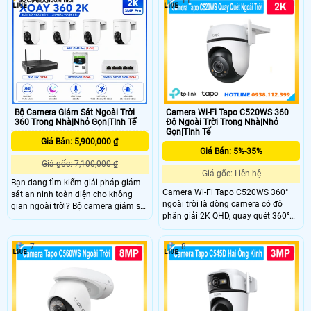
đêm Starlight. Công nghệ Ai thông
Ghz camera có thể lắp đặt ngoài trời
minh phát hiện chuyển động và âm
nhờ chuẩn chống nước IP 65
thanh bất thường. Hỗ trợ Nano-SIM,
đàm thoại hai chiều và chuẩn IP66
kháng nước và bụi.
Bộ Camera Giám Sát Ngoài Trời
Camera Wi-Fi Tapo C520WS 360
360 Trong Nhà|Nhỏ Gọn|TInh Tế
Độ Ngoài Trời Trong Nhà|Nhỏ
Gọn|TInh Tế
Giá Bán: 5,900,000 ₫
Giá Bán: 5%-35%
Giá gốc: 7,100,000 ₫
Giá gốc: Liên hệ
Bạn đang tìm kiếm giải pháp giám
Camera Wi-Fi Tapo C520WS 360°
sát an ninh toàn diện cho không
ngoài trời là dòng camera có độ
gian ngoài trời? Bộ camera giám sát
phân giải 2K QHD, quay quét 360°
360 độ Ezviz CS-H8C là một trong
và nhìn đêm màu Starlight với tầm
những option mà bạn cần chú ý tới.
nhìn lên đến 30m. Công nghệ thông
Với khả năng quay quét linh hoạt
7
8
minh AI phát hiện chuyển độngh,
hoạt động ổn định môi trường khắc
đàm thoại hai chiều, báo động âm
nghiệt, chống chịu mưa gió, tích hợp
thanh và ánh sáng. Quản lý từ xa
mic loa đàm thoại, phát hiện người
qua ứng dụng Tapo
phương tiện và giám sát ban đêm
có màu sắ