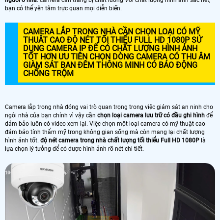
bạn có thể yên tâm trực quan mọi diễn biến.
CAMERA LẮP TRONG NHÀ CẦN CHỌN LOẠI CÓ MỸ
THUÂT CAO ĐỘ NÉT TỐI THIỂU FULL HD 1080P SỬ
DỤNG CAMERA IP ĐỂ CÓ CHẤT LƯỢNG HÌNH ẢNH
TỐT HƠN ƯU TIÊN CHỌN DÒNG CAMERA CÓ THU ÂM
GIÀM SÁT BAN ĐÊM THÔNG MINH CÓ BÁO ĐỘNG
CHỐNG TRỘM
Camera lắp trong nhà đóng vai trò quan trọng trong việc giám sát an ninh cho
ngôi nhà của bạn chính vì vậy cần
chọn loại camera lưu trữ có đầu ghi hình
để
đảm bảo luôn có video xem lại. Việc chọn một loại camera có mỹ thuật cao
đảm bảo tính thẩm mỹ trong không gian sống mà còn mang lại chất lượng
hình ảnh tốt.
độ nét camera trong nhà chất lượng tối thiểu Full HD 1080P
là
lựa chọn lý tưởng để có được hình ảnh rõ nét chi tiết.