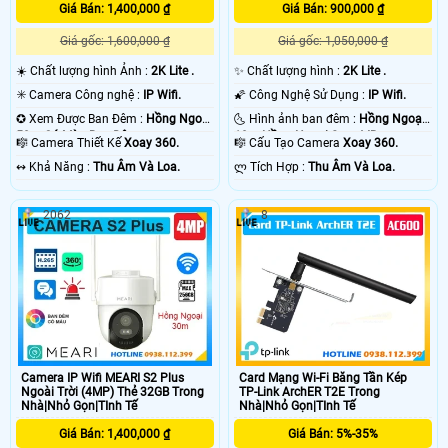
Giá Bán: 1,400,000 ₫
Giá Bán: 900,000 ₫
Giá gốc: 1,600,000 ₫
Giá gốc: 1,050,000 ₫
☀️ Chất lượng hình Ảnh :
2K Lite .
✨ Chất lượng hình :
2K Lite .
✳️ Camera Công nghệ :
IP Wifi.
🌠 Công Nghệ Sử Dụng :
IP Wifi.
✪ Xem Được Ban Đêm :
Hồng Ngoại
🌜 Hình ảnh ban đêm :
Hồng Ngoại
50m Có Màu Ban Ðêm.
10m Hồng Ngoại Smart IR.
🎼️ Camera Thiết Kế
Xoay 360.
🎼️ Cấu Tạo Camera
Xoay 360.
️↭ Khả Năng :
Thu Âm Và Loa.
️ლ Tích Hợp :
Thu Âm Và Loa.
2062
8
Camera IP Wifi MEARI S2 Plus
Card Mạng Wi-Fi Băng Tần Kép
Ngoài Trời (4MP) Thẻ 32GB Trong
TP-Link ArchER T2E Trong
Nhà|Nhỏ Gọn|TInh Tế
Nhà|Nhỏ Gọn|TInh Tế
Giá Bán: 1,400,000 ₫
Giá Bán: 5%-35%