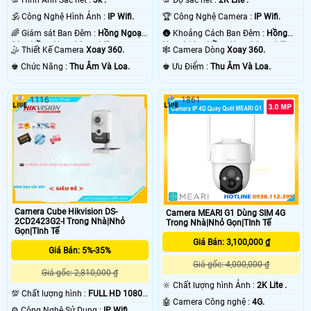
💯 Hình Ảnh Sắc nét :
3k .
💯 Độ sắc nét :
2K Lite .
🕉️ Công Nghệ Hình Ảnh :
IP Wifi.
🏆 Công Nghệ Camera :
IP Wifi.
🌈 Giám sát Ban Đêm :
Hồng Ngoại
🌚 Khoảng Cách Ban Đêm :
Hồng
20m Hồng Ngoại Smart IR.
Ngoại 10m Hồng Ngoại Smart IR.
🤹 Thiết Kế Camera
Xoay 360.
🕸️ Camera Dòng
Xoay 360.
️♚ Chức Năng :
Thu Âm Và Loa.
️♚ Ưu Điểm :
Thu Âm Và Loa.
1116
1861
Camera Cube Hikvision DS-
Camera MEARI G1 Dùng SIM 4G
2CD2423G2-I Trong Nhà|Nhỏ
Trong Nhà|Nhỏ Gọn|TInh Tế
Gọn|TInh Tế
Giá Bán: 3,100,000 ₫
Giá Bán: 5%-35%
Giá gốc: 4,000,000 ₫
Giá gốc: 2,810,000 ₫
🔆 Chất lượng hình Ảnh :
2K Lite .
💯 Chất lượng hình :
FULL HD 1080P
🤖️ Camera Công nghệ :
4G.
.
⚙ Công Nghệ Sử Dụng :
IP Wifi.