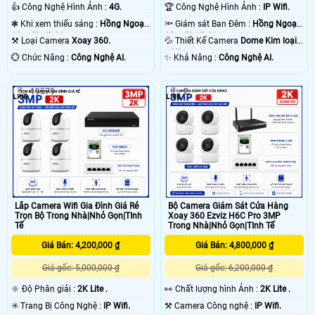
👍 Công Nghệ Hình Ảnh :
4G.
🏆 Công Nghệ Hình Ảnh :
IP Wifi.
❃ Khi xem thiếu sáng :
Hồng Ngoại
🔦 Giám sát Ban Đêm :
Hồng Ngoại
10m Starlight.
10m Starlight.
⚒ Loại Camera
Xoay 360.
💦 Thiết Kế Camera
Dome Kim loại
+ Nhựa.
️💮 Chức Năng :
Công Nghệ AI.
️✨ Khả Năng :
Công Nghệ AI.
19579
2
Lắp Camera Wifi Gia Đình Giá Rẻ
Bộ Camera Giám Sát Cửa Hàng
Trọn Bộ Trong Nhà|Nhỏ Gọn|TInh
Xoay 360 Ezviz H6C Pro 3MP
Tế
Trong Nhà|Nhỏ Gọn|TInh Tế
Giá Bán: 4,200,000 ₫
Giá Bán: 4,800,000 ₫
Giá gốc: 5,000,000 ₫
Giá gốc: 6,200,000 ₫
🔆 Độ Phân giải :
2K Lite .
️👀 Chất lượng hình Ảnh :
2K Lite .
✳️ Trang Bị Công Nghệ :
IP Wifi.
⚒ Camera Công nghệ :
IP Wifi.