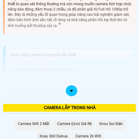
thiết bị quan sát thông thường mà còn mong muốn camera tích hợp chức
năng báo động, đàm thoại 2 chiều, và độ phân giải từ Full HD 1080p trở
lên. Đây là những yếu tố quan trọng giúp nâng cao trải nghiệm giám sát,
đảm bảo hình ảnh sắc nét, rõ ràng và khả năng phản hồi kịp thời khi có
tình huống bất thường xảy ra.
Chức năng camera trong nhà cần thiết
Tiêu Chí Chọn Camera Dùng Trong Nhà
Cách chọn Camera Lắp Trong Nhà Phù Hợp
Công ty tư vấn camera An Ninh Trong Nhà An Thành Phát Uy Tín
CAMERA LẮP TRONG NHÀ
Camera Trong Nhà với tiêu chí mỹ thuật và tiện nghi độ phân giải tối thiểu Full
HD 1080P ưu tiên góc nhìn rộng và khả năng giám sát ban đêm bằng hồng
Camera Wifi 2 Mắt
Camera Ezviz Giá Rẻ
Imou Goi Điện
ngoại hoặc có màu, cũng hỗ trợ camera giám sát ban đêm với 4 chế độ thông
minh. Camera Trong Nhà với thiết kế nhỏ gọn tinh tế Độ phân giải Full HD
Xoay 360 Dahua
Camera 2k Wifi
1080P tự tin hình ảnh sắc né Góc quan sát rộng, không góc chết đặt biệt vị trí