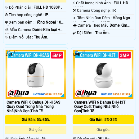
️⚡ Chất lượng hình Ảnh :
FULL HD
✨ Độ Phân giải :
FULL HD 1080P .
1080P .
⚒ Camera Công nghệ :
IP.
®️ Tích hợp công nghệ :
IP.
🔅 Tầm Nhìn Ban Đêm :
Hồng Ngoại
❃ Xem ban đêm :
Hồng Ngoại 10m
10m Hồng Ngoại SMD.
🌧️ Camera Theo Mẫu
Dome Kim
Hồng Ngoại SMD.
🎨 Mẫu Camera
Dome Kim loại +
loại + Nhựa.
️✔️ Đặt Điểm :
Thu Âm.
Nhựa.
️✨ Điểm Nỗi Bật :
Thu Âm.
13
12
Camera WiFi 6 Dahua DH-H5AS
Camera WiFi 6 Dahua DH-H3T
Quay Quét Trong Nhà Trong
Quay Quét Trong Nhà|Nhỏ
Nhà|Nhỏ Gọn|TInh Tế
Gọn|TInh Tế
Giá Bán: 5%-35%
Giá Bán: 5%-35%
Giá gốc:
Giá gốc: