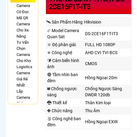
2CE16F1T-IT3
Camera
Có Đọc
Mã QR
🛰 Sản Phẩm Hãng
Hikvision
Camera
Cho Xe
☄️ Model Camera
DS-2CE16F1T-IT3
Nâng
Quan Sát
Tư Vấn
🔆 Độ phân giải
FULL HD 1080P
Chọn
✳️ Công nghệ
AHD CVI TVI BCS
Camera
🔰 Cảm biến hình
Cho Kho
CMOS
ảnh
Logistics
Camera
🔴 Tầm nhìn ban
Hồng Ngoại 20m
Giá Rẻ
đêm
Nhất
₩ Chống ngược
Chống Ngược Sáng
Lắp
sáng
DWDR 120db
Camera
🐉️ Thiết kế
Thân Kim loại
Phòng
Phẩu
✤ Chức năng
Thu Âm
Thuật
🥉 Công nghệ ban
Hồng Ngoại EXIR
Camera
đêm
Có
Chống