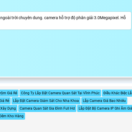
ngoài trời chuyên dung. camera hỗ trợ độ phân giải 3.0Megapixel. Hỗ
rộm Giá Rẻ
Công Ty Lắp Đặt Camera Quan Sát Tại Vĩnh Phúc
Điều Khác Biệc Lắ
Giá Rẻ
Lắp Đặt Camera Giám Sát Cho Nha Khoa
Lắp Camera Giá Bao Nhiêu
 Xây Dựng
Camera Quan Sát Gia Đình Full Hd
Lắp Đặt Bộ Camera IP Ghi Âm Gi
 Đêm Kho Hàng