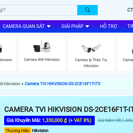
CT
CAMERA QUAN SÁT
GIẢI PHÁP
HỖ TRỢ
TI
Camera Wifi Hikvision
ikvision
Camera Ip Thân Trụ
Camer
Hikvision
›
i hikvision
Camera TVI HIKVISION DS-2CE16F1T-IT3
CAMERA TVI HIKVISION DS-2CE16F1T-I
Giá Khuyến Mãi:
1,330,000 ₫
(+ VAT 8%)
Giá Niêm Yết:1,430
Thương Hiệu
Hikvision