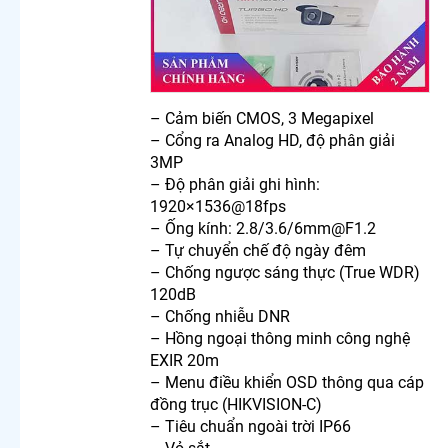
Trộm
Kbvision
Camera
Wifi
Kbvision
Xoay 360
– Cảm biến CMOS, 3 Megapixel
Giá Rẻ
– Cổng ra Analog HD, độ phân giải
Camera
3MP
Wifi Full
Color
– Độ phân giải ghi hình:
Top 5
1920×1536@18fps
Camera
– Ống kính: 2.8/3.6/6mm@F1.2
Wifi Cho
– Tự chuyển chế độ ngày đêm
Gia Đình
– Chống ngược sáng thực (True WDR)
Nên
120dB
Dùng
– Chống nhiễu DNR
Lắp
– Hồng ngoại thông minh công nghệ
Camera
EXIR 20m
Wifi
– Menu điều khiển OSD thông qua cáp
Dahua
Full HD
đồng trục (HIKVISION-C)
Camera
– Tiêu chuẩn ngoài trời IP66
Wifi