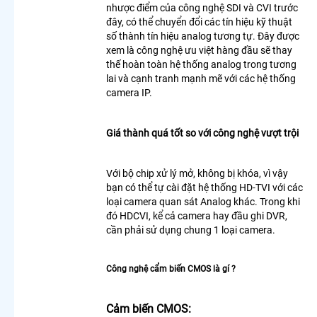
Wifi
nhược điểm của công nghệ SDI và CVI trước
Ezviz
đây, có thể chuyển đổi các tín hiệu kỹ thuật
Xoay 360
số thành tín hiệu analog tương tự. Đây được
Độ
xem là công nghệ ưu việt hàng đầu sẽ thay
Lắp
thế hoàn toàn hệ thống analog trong tương
Camera
lai và cạnh tranh mạnh mẽ với các hệ thống
360
camera IP.
Trong
Nhà
Hikvision
Giá thành quá tốt so với công nghệ vượt trội
Camera
360
Với bộ chip xử lý mở, không bị khóa, vì vậy
Imou Full
bạn có thể tự cài đặt hệ thống HD-TVI với các
Color
loại camera quan sát Analog khác. Trong khi
Lắp
đó HDCVI, kể cả camera hay đầu ghi DVR,
Camera
cần phải sử dụng chung 1 loại camera.
Wifi
Ngoài
Trời
Công nghệ cẩm biến CMOS là gí ?
Xoay 360
Camera
Wifi
Cảm biến CMOS:
Kbvision