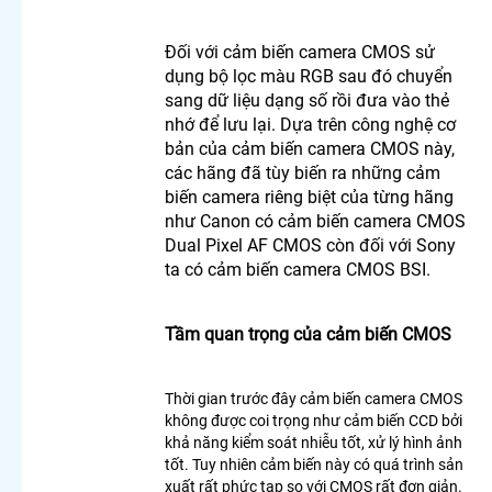
Ngoài
Trời 360
Đối với cảm biến camera CMOS sử
dụng bộ lọc màu RGB sau đó chuyển
LẮP
sang dữ liệu dạng số rồi đưa vào thẻ
CAMERA
nhớ để lưu lại. Dựa trên công nghệ cơ
THEO
bản của cảm biến camera CMOS này,
NHU CẦU
các hãng đã tùy biến ra những cảm
Lắp
biến camera riêng biệt của từng hãng
Camera
như Canon có cảm biến camera CMOS
Văn
Dual Pixel AF CMOS còn đối với Sony
Phòng
Giá Rẻ
ta có cảm biến camera CMOS BSI.
Lắp
Camera
Nhà
Tầm quan trọng của cảm biến CMOS
Xưởng
Giá Rẻ
Lắp
Thời gian trước đây cảm biến camera CMOS
Camera
không được coi trọng như cảm biến CCD bởi
Gia Đình
khả năng kiểm soát nhiễu tốt, xử lý hình ảnh
Giá Rẻ
tốt. Tuy nhiên cảm biến này có quá trình sản
Lắp
xuất rất phức tạp so với CMOS rất đơn giản.