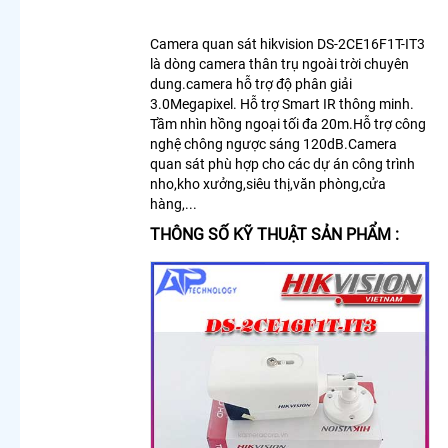
Trộm
Camera
Camera quan sát hikvision DS-2CE16F1T-IT3
Cho
là dòng camera thân trụ ngoài trời chuyên
Công
dung.camera hỗ trợ độ phân giải
Trình
3.0Megapixel. Hỗ trợ Smart IR thông minh.
Chuyên
Tầm nhìn hồng ngoại tối đa 20m.Hỗ trợ công
Dụng
nghệ chông ngược sáng 120dB.Camera
Camera
quan sát phù hợp cho các dự án công trình
Nhìn
nho,kho xưởng,siêu thị,văn phòng,cửa
Màn
hàng,...
Hình
Máy Tính
THÔNG SỐ KỸ THUẬT SẢN PHẨM :
Lắp
Camera
Wifi Có
Cảnh
Báo
Chống
Trộm
Camera
Wifi
Chống