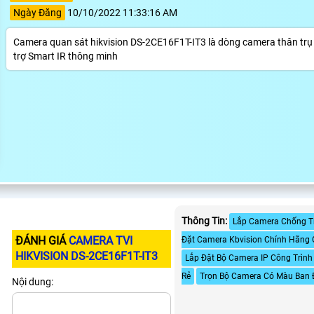
Ngày Đăng
10/10/2022 11:33:16 AM
Camera quan sát hikvision DS-2CE16F1T-IT3 là dòng camera thân trụ 
trợ Smart IR thông minh
Thông Tin:
Lắp Camera Chống T
ĐÁNH GIÁ
CAMERA TVI
Đặt Camera Kbvision Chính Hãng 
HIKVISION DS-2CE16F1T-IT3
Lắp Đặt Bộ Camera IP Công Trình
Rẻ
Trọn Bộ Camera Có Màu Ban
Nội dung: