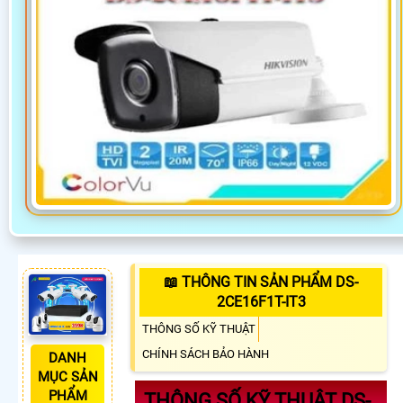
📖 THÔNG TIN SẢN PHẨM DS-
2CE16F1T-IT3
THÔNG SỐ KỸ THUẬT
CHÍNH SÁCH BẢO HÀNH
DANH
MỤC SẢN
PHẨM
THÔNG SỐ KỸ THUẬT DS-