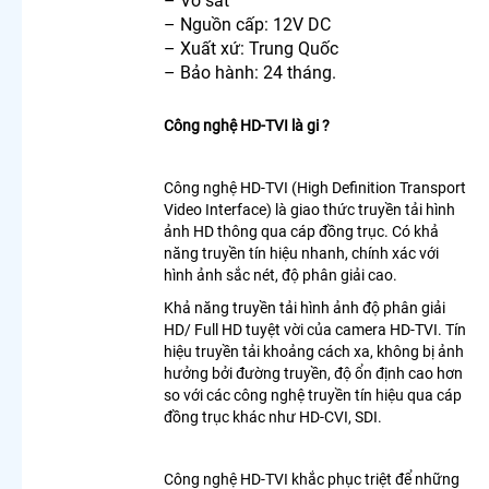
– Vỏ sắt
Chính
– Nguồn cấp: 12V DC
Hãng
– Xuất xứ: Trung Quốc
Kbone
– Bảo hành: 24 tháng.
Camera
Wifi
Hikvision
Công nghệ HD-TVI là gi ?
Ngoài
Trời 360
Công nghệ HD-TVI (High Definition Transport
Lắp
Video Interface) là giao thức truyền tải hình
Camera
ảnh HD thông qua cáp đồng trục. Có khả
Wifi 360
năng truyền tín hiệu nhanh, chính xác với
Imou Giá
hình ảnh sắc nét, độ phân giải cao.
Rẻ
Camera
Khả năng truyền tải hình ảnh độ phân giải
Kbone
HD/ Full HD tuyệt vời của camera HD-TVI. Tín
Xoay 360
hiệu truyền tải khoảng cách xa, không bị ảnh
Lắp
hưởng bởi đường truyền, độ ổn định cao hơn
Camera
so với các công nghệ truyền tín hiệu qua cáp
360Có
đồng trục khác như HD-CVI, SDI.
Báo
Động
Camera
Công nghệ HD-TVI khắc phục triệt để những