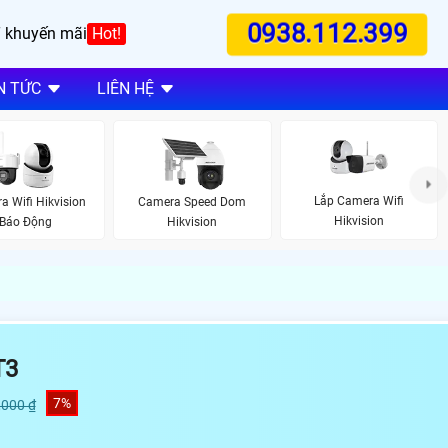
0938.112.399
 khuyến mãi
Hot!
N TỨC
LIÊN HỆ
Lắp Camera Wifi
a Wifi Hikvision
Camera Speed Dom
Hikvision
Báo Động
Hikvision
T3
7%
,000 ₫