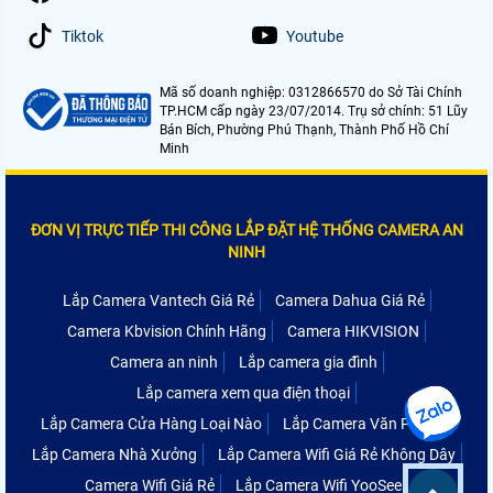
Tiktok
Youtube
Mã số doanh nghiệp: 0312866570 do Sở Tài Chính
TP.HCM cấp ngày 23/07/2014. Trụ sở chính: 51 Lũy
Bán Bích, Phường Phú Thạnh, Thành Phố Hồ Chí
Minh
ĐƠN VỊ TRỰC TIẾP THI CÔNG LẮP ĐẶT HỆ THỐNG CAMERA AN
NINH
Lắp Camera Vantech Giá Rẻ
Camera Dahua Giá Rẻ
Camera Kbvision Chính Hãng
Camera HIKVISION
Camera an ninh
Lắp camera gia đình
Lắp camera xem qua điện thoại
Lắp Camera Cửa Hàng Loại Nào
Lắp Camera Văn Phòng
Lắp Camera Nhà Xưởng
Lắp Camera Wifi Giá Rẻ Không Dây
Camera Wifi Giá Rẻ
Lắp Camera Wifi YooSee