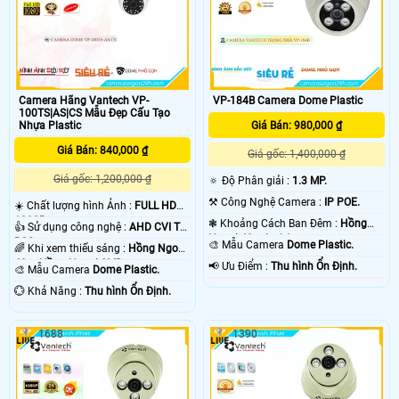
Camera Hãng Vantech VP-
VP-184B Camera Dome Plastic
100TS|AS|CS Mẫu Đẹp Cấu Tạo
Nhựa Plastic
Giá Bán: 980,000 ₫
Giá Bán: 840,000 ₫
Giá gốc: 1,400,000 ₫
Giá gốc: 1,200,000 ₫
🔅 Độ Phân giải :
1.3 MP.
⚒ Công Nghệ Camera :
IP POE.
☀️ Chất lượng hình Ảnh :
FULL HD
1080P .
❃ Khoảng Cách Ban Đêm :
Hồng
👍 Sử dụng công nghệ :
AHD CVI TVI
Ngoại 40m Led Array.
BCS.
🎨 Mẫu Camera
Dome Plastic.
🌈 Khi xem thiếu sáng :
Hồng Ngoại
40m Hồng Ngoại SMD.
️📢 Ưu Điểm :
Thu hình Ổn Định.
🎨 Mẫu Camera
Dome Plastic.
️💮 Khả Năng :
Thu hình Ổn Định.
1688
1390