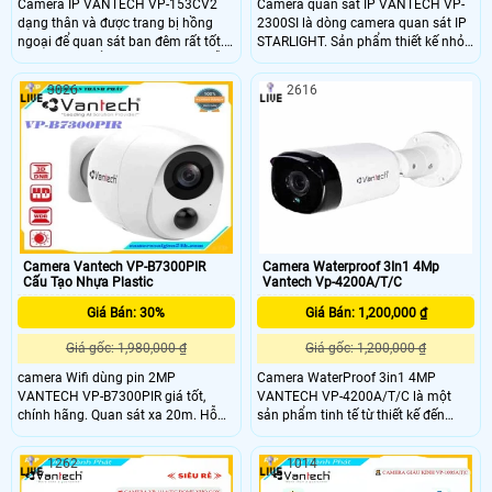
Camera IP VANTECH VP-153CV2
Camera quan sát IP VANTECH VP-
dạng thân và được trang bị hồng
2300SI là dòng camera quan sát IP
ngoại để quan sát ban đêm rất tốt.
STARLIGHT. Sản phẩm thiết kế nhỏ
Camera có kiểu dáng đẹp mắt, mẫu
gọn chắc chắn. Camera sủ dụng
mã sang trọng, sản phẩm có độ ổn
cảm biến hình ảnh 2.0 Megapixel ,
3026
2616
định cao
có hỗ trợ công nghệ lưu trũ hình ảnh
H
Camera Vantech VP-B7300PIR
Camera Waterproof 3In1 4Mp
Cấu Tạo Nhựa Plastic
Vantech Vp-4200A/T/C
Giá Bán: 30%
Giá Bán: 1,200,000 ₫
Giá gốc: 1,980,000 ₫
Giá gốc: 1,200,000 ₫
camera Wifi dùng pin 2MP
Camera WaterProof 3in1 4MP
VANTECH VP-B7300PIR giá tốt,
VANTECH VP-4200A/T/C là một
chính hãng. Quan sát xa 20m. Hỗ
sản phẩm tinh tế từ thiết kế đến
trợ khe cắm thẻ nhớ với dung lượng
chất lượng, độ phân giải 4.0
lên đến 128GB.
megapixel, linh kiện Sony, dễ dàng
1262
1014
lắp đặt và sử dụng, phần mềm thân
thiện