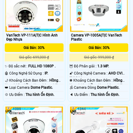
VanTech VP-111A|T|C Hình Ảnh
Camera VP-1005A|T|C VanTech
Đẹp Nhựa
Plastic
Giá Bán: 30%
Giá Bán: 30%
Giá gốc: 699,000 ₫
Giá gốc: 999,000 ₫
✨ Độ sắc nét :
FULL HD 1080P .
🦉 Độ Phân giải :
1.3 MP.
🤖️ Công Nghệ Sử Dụng :
IP.
🌠 Công Nghệ Camera :
AHD CVI
TVI BCS.
🌙 Khoảng Cách Ban Đêm :
Hồng
❃ Khoảng Cách Ban Đêm :
Hồng
Ngoại 25m Hồng Ngoại Smart IR.
Ngoại 10m Hồng Ngoại Smart IR.
👑 Loại Camera
Dome Plastic.
🕉️ Camera Dòng
Dome Plastic.
️💠 Ưu Điểm :
Thu hình Ổn Định.
️🔈 Ưu Điểm :
Thu hình Ổn Định.
1009
1344