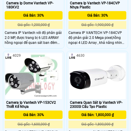
Camera Ip Dome Vantech VP-
Camera Ip Vantech VP-184CVP
180KV2
Nhựa Plastic
Giá Bán: 30%
Giá Bán: 30%
Giá gốc: 1,200,000 ₫
Giá gốc: 1,900,000 ₫
Camera IP Vantech với độ phân giải
Camera IP VANTECH VP-184CVP
2.0 MP, được trang bị 6 LES ARRAY
độ phân giải 2.0 Mega pixel,hồng
hồng ngoại để quan sát ban đêm
ngoại 4 LED Array , khả năng nhìn
rất tốt lên đến 30m, chức năng
ban đêm lên tới 40m. VANTECH VP-
chuẩn Onvif dễ dàng lắp đặt và sử
184C dễ dàng lắp đặt và sử dụng,
4029
4630
dụng, phần mềm thân thiện.
phần mềm thân thiện.
Camera Ip Vantech VP-153CV2
Camera Quan Sát Ip Vantech VP-
Thiết Kế Nhựa
2300SI Cấu Tạo Plastic
Giá Bán: 30%
Giá Bán: 1,800,000 ₫
Giá gốc: 1,600,000 ₫
Giá gốc: 1,800,000 ₫