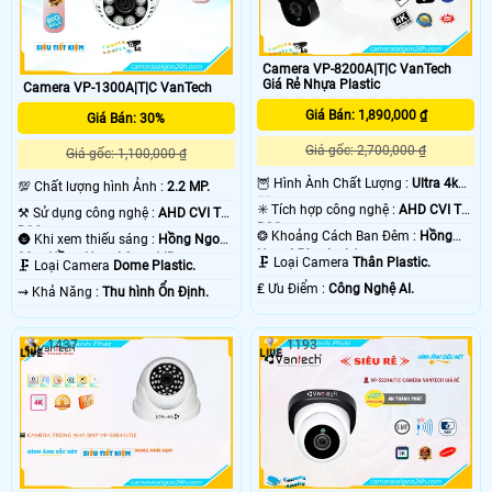
Camera VP-8200A|T|C VanTech
Giá Rẻ Nhựa Plastic
Camera VP-1300A|T|C VanTech
Giá Bán: 1,890,000 ₫
Giá Bán: 30%
Giá gốc: 2,700,000 ₫
Giá gốc: 1,100,000 ₫
🦉 Hình Ành Chất Lượng :
Ultra 4k
💯 Chất lượng hình Ảnh :
2.2 MP.
👍🏾 .
✳️ Tích hợp công nghệ :
AHD CVI TVI
⚒ Sử dụng công nghệ :
AHD CVI TVI
BCS.
BCS.
❂ Khoảng Cách Ban Đêm :
Hồng
🌚 Khi xem thiếu sáng :
Hồng Ngoại
Ngoại 50m Led Array.
30m Hồng Ngoại Smart IR.
🗜️ Loại Camera
Thân Plastic.
🗜️ Loại Camera
Dome Plastic.
️₤ Ưu Điểm :
Công Nghệ AI.
️⇝ Khả Năng :
Thu hình Ổn Định.
1437
1193