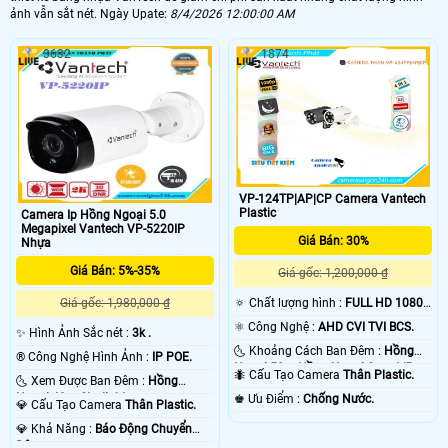
ảnh vẫn sắt nét. Ngày Upate:
8/4/2026 12:00:00 AM
3632
1874
VP-124TP|AP|CP Camera Vantech
Plastic
Camera Ip Hồng Ngoại 5.0
Megapixel Vantech VP-5220IP
Giá Bán: 30%
Nhựa
Giá Bán: 5%-35%
Giá gốc: 1,200,000 ₫
🔅 Chất lượng hình :
FULL HD 1080P
Giá gốc: 1,980,000 ₫
.
⚛️ Công Nghệ :
AHD CVI TVI BCS.
✨ Hình Ảnh Sắc nét :
3k .
🌜 Khoảng Cách Ban Đêm :
Hồng
®️ Công Nghệ Hình Ảnh :
IP POE.
Ngoại 50m Hồng Ngoại Smart IR.
🐜 Cấu Tạo Camera
Thân Plastic.
🌜 Xem Được Ban Đêm :
Hồng
Ngoại 40m Starlight.
️♚ Ưu Điểm :
Chống Nước.
💎 Cấu Tạo Camera
Thân Plastic.
️💎 Khả Năng :
Báo Động Chuyển
Động.