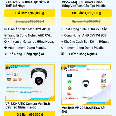
VanTech VP-6004A|T|C Sắt Nét
VP-5224A|T|C Camera Chính
Thiết Kế Nhựa
Hãng VanTech Cấu Tạo Plastic
Giá Bán: 1,960,000 ₫
Giá Bán: 1,050,000 ₫
Giá gốc: 2,800,000 ₫
Giá gốc: 1,500,000 ₫
💯 Hình Ảnh Sắc nét :
Ultra 4k 👍🏾 .
️⚡ Chất lượng hình :
Ultra 2k+ sắc
nét .
®️ Trang Bị Công Nghệ :
AHD CVI
⚜️ Công Nghệ :
AHD CVI TVI BCS.
TVI BCS.
✪ Khi xem thiếu sáng :
Hồng Ngoại
❈ Khoảng Cách Ban Đêm :
Hồng
50m Hồng Ngoại Smart IR.
Ngoại 30m Led Array.
🛡 Mẫu Camera
Dome Plastic.
💢 Camera Dòng
Dome Plastic.
️♚ Khả Năng :
Công Nghệ AI.
️🆑 Ưu Điểm :
Công Nghệ AI.
1397
1325
VP-4224A|T|C Camera VanTech
Cấu Tạo Nhựa Plastic
VanTech VP-2224SA|ST|SC Sắt
Nét
Giá Bán: 699,300 ₫