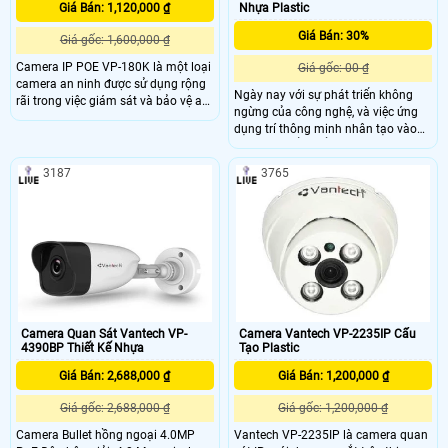
Giá Bán: 1,120,000 ₫
Nhựa Plastic
Giá Bán: 30%
Giá gốc: 1,600,000 ₫
Camera IP POE VP-180K là một loại
Giá gốc: 00 ₫
camera an ninh được sử dụng rộng
Ngày nay với sự phát triển không
rãi trong việc giám sát và bảo vệ an
ngừng của công nghệ, và việc ứng
ninh tại các khu vực như văn phòng,
dụng trí thông minh nhân tạo vào
nhà ở, cửa hàng, kho bãi và các khu
các sản phẩm để phục vụ con
công nghiệp. Camera này được tích
người, nâng cao cuộc sống là việc
hợp công nghệ Power over Ethernet
3187
3765
ưu tiên. VANTECH luôn mong muốn
(POE), giúp cấp nguồn điện trực tiếp
mang đến Quý khách những sản
thông qua dây mạng, giúp tiết kiệm
phẩm, dịch vụ tiện lợi nhất, thông
thời gian và công sức trong cài đặt
minh với giá thành hợp lý.
và bảo trì hệ thống
Camera Quan Sát Vantech VP-
Camera Vantech VP-2235IP Cấu
4390BP Thiết Kế Nhựa
Tạo Plastic
Giá Bán: 2,688,000 ₫
Giá Bán: 1,200,000 ₫
Giá gốc: 2,688,000 ₫
Giá gốc: 1,200,000 ₫
Camera Bullet hồng ngoại 4.0MP
Vantech VP-2235IP là camera quan