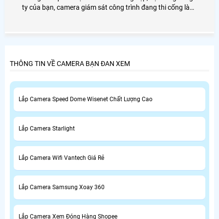
ty của bạn, camera giám sát công trình đang thi cống là
giải pháp an toàn nhất cho gia đình bạn, chính vì vây mà
lựa chọn đơn vị AN THÀNH PHÁT là đơn vị cung cấp giải
pháp lắp đặt camera giám sát dành cho công trình của
bạn.
THÔNG TIN VỀ CAMERA BẠN ĐAN XEM
Lắp Camera Speed Dome Wisenet Chất Lượng Cao
Lắp Camera Starlight
Lắp Camera Wifi Vantech Giá Rẻ
Lắp Camera Samsung Xoay 360
Lắp Camera Xem Đóng Hàng Shopee