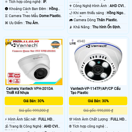
⚛️ Tích hợp công nghệ :
IP.
1080P .
⚜️ Công Nghệ Hình Ảnh :
AHD CVI
🌚 Khoảng Cách Ban Đêm :
Hồng
TVI BCS.
🌙 Khi xem thiếu sáng :
Hồng Ngoại
Ngoại 30m Hồng Ngoại Smart IR.
♊ Camera Theo Mẫu
Dome Plastic.
30m Hồng Ngoại Smart IR.
🌧️ Camera Dòng
Thân Plastic.
️⌘ Ưu Điểm :
Thu Âm.
️📡 Khả Năng :
Thu hình Ổn Định.
3629
4940
Camera Vantech VPH-201DA
Vantech-VP-114TP/AP/CP Cấu
Thiết Kế Nhựa
Tạo Plastic
Giá Bán: 30%
Giá Bán: 30%
Giá gốc: 999,000 ₫
Giá gốc: 990,000 ₫
️⚡ Hình Ảnh Sắc nét :
FULL HD
💯 Hình Ành Chất Lượng :
FULL HD
1080P .
1080P .
🕉️ Trang Bị Công Nghệ :
AHD CVI
®️ Tích hợp công nghệ :
.
TVI BCS.