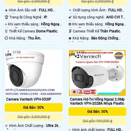
Giá gốc: 2,300,000 ₫
Giá gốc: 2,200,000 ₫
☀️ Hình Ảnh Sắc nét :
FULL HD
🔅 Chất lượng hình Ảnh :
FULL HD
1080P .
1080P .
🏆 Trang Bị Công Nghệ :
IP.
🌠 Sử dụng công nghệ :
AHD CVI TVI
BCS.
⭐ Khi xem thiếu sáng :
Hồng Ngoại
❂ Khi xem thiếu sáng :
Hồng Ngoại
30m Hồng Ngoại Smart IR.
30m Hồng Ngoại Smart IR.
♊ Thiết Kế Camera
Dome Plastic.
🗜️ Camera Thiết Kế
Thân Plastic.
️💮 Khả Năng :
Thu Âm.
️♚ Khả Năng :
Báo Động Chống
Trộm PIR.
3198
3475
Camera Vantech VPH-353IP
Camera Hd-Tvi Hồng Ngoại 2.0Mp
Vantech VPH-202BA Nhựa Plastic
Giá Bán: 30%
Giá Bán: 30%
Giá gốc: 3,300,000 ₫
Giá gốc: 990,000 ₫
🔆 Hình Ành Chất Lượng :
Ultra 2k+
✨ Hình ảnh chất lượng :
FULL HD
sắc nét .