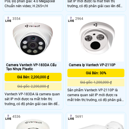
PoE Độ phân giải: 4.0 Megapixel
sát IP mới được ra mắt trên thị
Chuẩn nén video; H.265+/H
trường, có độ phân giải cao lên đến
2.0 megapixel cho hình ảnh
HD1080P, chống ngược sáng tốt
3554
2964
nhất cho việc tái tạo hình ảnh tốt
nhất.
Camera Vantech VP-183DA Cấu
Camera Ip Vantech VP-2110P
Tạo Nhựa Plastic
Giá Bán: 30%
Giá Bán: 2,200,000 ₫
Giá gốc: 1,200,000 ₫
Giá gốc: 2,200,000 ₫
Sản phẩm Vantech VP-2110P là
Vantech VP-183DA là camera quan
camera quan sát IP mới được ra
sát IP mới được ra mắt trên thị
mắt trên thị trường, có độ phân giải
trường, có độ phân giải cao lên đến
cao lên đến 2.0 megapixel cho hình
4.0 megapixel cho hình ảnh
ảnh HD1080P, chống ngược sáng
HD1080P, chống ngược sáng tốt
tốt nhất cho việc tái tạo hình ảnh tốt
4536
5691
nhất cho việc tái tạo hình ảnh tốt
nhất.
nhất. Camera bán cầu VP-183DA
phù hợp lắp đặt bên trong nhà, cho