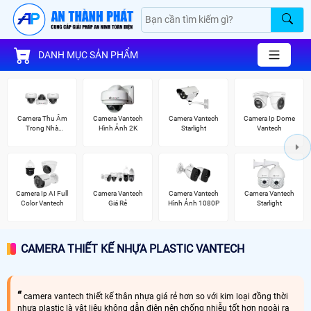
DANH MỤC SẢN PHẨM
Camera Thu Âm
Camera Vantech
Camera Vantech
Camera Ip Dome
Trong Nhà
Hình Ảnh 2K
Starlight
Vantech
Vantech
Camera Ip AI Full
Camera Vantech
Camera Vantech
Camera Vantech
Color Vantech
Giá Rẻ
Hình Ảnh 1080P
Starlight
CAMERA THIẾT KẾ NHỰA PLASTIC VANTECH
camera vantech thiết kế thân nhựa giá rẻ hơn so với kim loại đồng thời
nhựa plastic là vật liệu không dẫn điện nên chống nhiễu tốt hơn ngoài ra