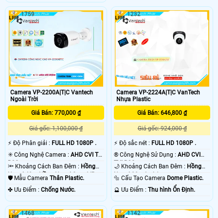
1759
1232
Camera VP-2200A|T|C Vantech
Camera VP-2224A|T|C VanTech
Ngoài Trời
Nhựa Plastic
Giá Bán: 770,000 ₫
Giá Bán: 646,800 ₫
Giá gốc: 1,100,000 ₫
Giá gốc: 924,000 ₫
️⚡ Độ Phân giải :
FULL HD 1080P .
️⚡ Độ sắc nét :
FULL HD 1080P .
✳️ Công Nghệ Camera :
AHD CVI TVI
®️ Công Nghệ Sử Dụng :
AHD CVI
BCS.
TVI BCS.
🔦 Khoảng Cách Ban Đêm :
Hồng
🌙 Khoảng Cách Ban Đêm :
Hồng
Ngoại 40m Hồng Ngoại Smart IR.
Ngoại 30m Led Array.
🛡 Mẫu Camera
Thân Plastic.
🔩 Cấu Tạo Camera
Dome Plastic.
️✤ Ưu Điểm :
Chống Nước.
️🔮 Ưu Điểm :
Thu hình Ổn Định.
1468
1142