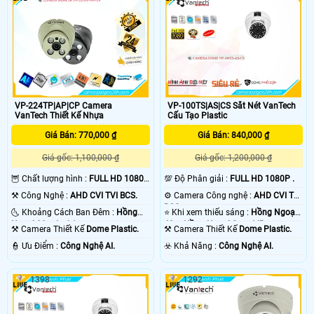
VP-224TP|AP|CP Camera
VP-100TS|AS|CS Sắt Nét VanTech
VanTech Thiết Kế Nhựa
Cấu Tạo Plastic
Giá Bán: 770,000 ₫
Giá Bán: 840,000 ₫
Giá gốc: 1,100,000 ₫
Giá gốc: 1,200,000 ₫
🦉 Chất lượng hình :
FULL HD 1080P
💯 Độ Phân giải :
FULL HD 1080P .
.
⚒ Công Nghệ :
AHD CVI TVI BCS.
⚙ Camera Công nghệ :
AHD CVI TVI
BCS.
🌜 Khoảng Cách Ban Đêm :
Hồng
⭐ Khi xem thiếu sáng :
Hồng Ngoại
Ngoại 30m Led Array.
40m Hồng Ngoại Smart IR.
⚒ Camera Thiết Kế
Dome Plastic.
⚒ Camera Thiết Kế
Dome Plastic.
️👮 Ưu Điểm :
Công Nghệ AI.
️☣️ Khả Năng :
Công Nghệ AI.
1398
1292