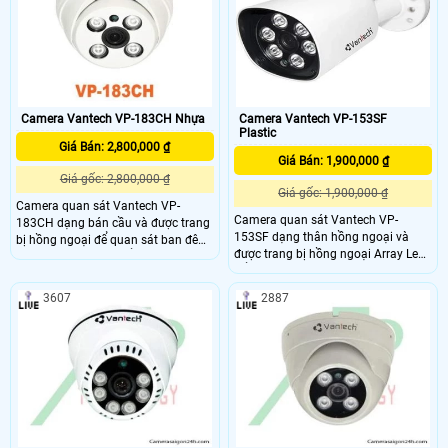
các công trình gia đình, văn phòng,
cửa hàng…
Camera Vantech VP-183CH Nhựa
Camera Vantech VP-153SF
Plastic
Giá Bán: 2,800,000 ₫
Giá Bán: 1,900,000 ₫
Giá gốc: 2,800,000 ₫
Giá gốc: 1,900,000 ₫
Camera quan sát Vantech VP-
Camera quan sát Vantech VP-
183CH dạng bán cầu và được trang
153SF dạng thân hồng ngoại và
bị hồng ngoại để quan sát ban đêm
được trang bị hồng ngoại Array Led
rất tốt. Camera có kiểu dáng đẹp
để quan sát ban đêm rất tốt.
mắt, mẫu mã sang trọng, sản phẩm
Camera có kiểu dáng đẹp mắt, mẫu
có độ ổn định cao, phù hợp lắp đặt
3607
2887
mã sang trọng, sản phẩm có độ ổn
camera cho văn phòng, khách sạn,
định cao, phù hợp lắp đặt camera
Spa, các khu chung cư, siêu thị, nhà
cho văn phòng, khách sạn, Spa, các
sách, bệnh viện, ….
khu chung cư, siêu thị, nhà sách,
bệnh viện, ….