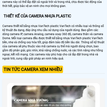
camera này có thể lắp đặt cả ngoài trời và trong nhà, chịu được tác động của
thời tiết, giúp bảo vệ an ninh cho mọi không gian.
THIẾT KẾ CỦA CAMERA NHỰA PLASTIC
Camera thiết kế bằng nhựa VanTech plastic VanTech có nhiều loại và thông số
kỹ thuật đa dạng, đáp ứng nhu cầu sử dụng của người dùng. Bao gồm các
dòng camera IP, camera Analog, camera xoay 360 độ, camera thân và camera
Dome. Mỗi loại camera đều được thiết kế bằng nhựa VanTech plastic VanTech
bền, nhẹ và chống oxy hóa tốt, giúp đảm bảo độ bền lâu dài. Thông số kỹ thuật
của camera sẽ phụ thuộc vào mã camera cụ thể mà người dùng chọn, bao
gồm độ phân giải, góc nhìn, khả năng chống nước, và các tính năng như hồng
ngoại, kết nối mạng. Các camera này phù hợp cho cả lắp đặt trong nhà và
ngoài trời, cung cấp giải pháp an ninh hiệu quả.
TIN TỨC CAMERA XEM NHIỀU