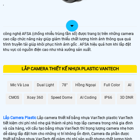
'
công nghệ AFSA (chống nhiễu trùng tần số) được trang bị trên những camera
cao cấp chức năng này giúp giảm thiểu chất lượng hình ảnh thông qua quá
trình truyền tải giúp khôi phục hình ảnh gốc . AFSA hiệu quả hơn khi lắp đặt
khu vực có nguồn điện cao như nhà xưởng sản xuất.
LẮP CAMERA THIẾT KẾ NHỰA PLASTIC VANTECH
Mic Và Loa
Dual Light
78°
Hồng Ngoại
Full Color
AI
CMOS
Xoay 360
Speed Dome
AI Coding
IP66
3D DNR
Lắp Camera Plastic
Lắp camera thiết kế bằng nhựa VanTech plastic VanTech
tiết kiệm chi phí nhỏ nhẹ giá thành rẻ phù hợp lắp camera trong nhà gia đình
và cửa hàng, với cấu tạo bằng nhựa VanTech thì trọng lượng camera nhẹ hơn
dễ dàng lắp đặt hơn cho những vị trí không ổn định, Camera đa phần được
thiết kế bằng nhựa VanTech để giám chi phí sản xuất nhưng chất lượng hình