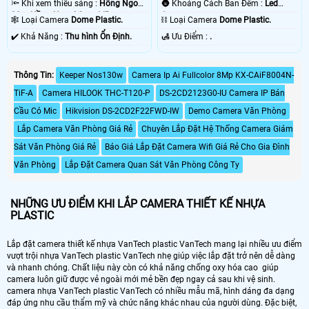
🔦 Khi xem thiếu sáng :
Hồng Ngoại
🌚 Khoảng Cách Ban Đêm :
Led
30m Hồng Ngoại Smart IR.
Array.
🕸️ Loại Camera
Dome Plastic.
⛓ Loại Camera
Dome Plastic.
️✔️ Khả Năng :
Thu hình Ổn Định.
️🛃 Ưu Điểm :
.
Thông Tin:
Keeper Nos130w
Camera Ip Ai Fullcolor 8Mp KX-CAiF8004N-
TiF-A
Camera HILOOK THC-T120-P
DS-2CD2123G0-IU Camera IP Bán
Cầu Có Mic
Hikvision DS-2CD2F22FWD-IW
Demo Camera Văn Phòng
Lắp Camera Văn Phòng Giá Rẻ
Chuyên Lắp Đặt Hệ Thống Camera Giám
Sát Văn Phòng Giá Rẻ
Báo Giá Lắp Đặt Camera Wifi Giá Rẻ Cho Gia Đình
Văn Phòng
Lắp Đặt Camera Quan Sát Văn Phòng Công Ty
NHỮNG ƯU ĐIỂM KHI LẮP CAMERA THIẾT KẾ NHỰA
PLASTIC
Lắp đặt camera thiết kế nhựa VanTech plastic VanTech mang lại nhiều ưu điểm
vượt trội nhựa VanTech plastic VanTech nhẹ giúp việc lắp đặt trở nên dễ dàng
và nhanh chóng. Chất liệu này còn có khả năng chống oxy hóa cao giúp
camera luôn giữ được vẻ ngoài mới mẻ bền đẹp ngay cả sau khi vệ sinh.
camera nhựa VanTech plastic VanTech có nhiều mẫu mã, hình dáng đa dạng
đáp ứng nhu cầu thẩm mỹ và chức năng khác nhau của người dùng. Đặc biệt,