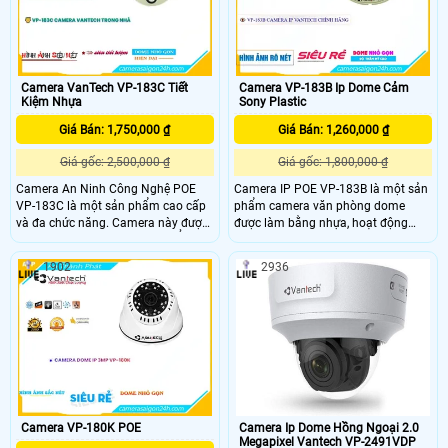
Camera VanTech VP-183C Tiết
Camera VP-183B Ip Dome Cảm
Kiệm Nhựa
Sony Plastic
Giá Bán: 1,750,000 ₫
Giá Bán: 1,260,000 ₫
Giá gốc: 2,500,000 ₫
Giá gốc: 1,800,000 ₫
Camera An Ninh Công Nghệ POE
Camera IP POE VP-183B là một sản
VP-183C là một sản phẩm cao cấp
phẩm camera văn phòng dome
và đa chức năng. Camera này được
được làm bằng nhựa, hoạt động
tích hợp chức năng Thu hình Ổn
thông qua kết nối mạng IP POE.
Định, giúp hình ảnh không bị rung
Camera này có độ phân giải lên đến
1902
2936
lắc. Khả năng Cân Bịng Ánh Sáng
3.0 MP, mang đến hình ảnh sắc nét
(BLC) giúp cân bằng ánh sáng trong
và chi tiết, phù hợp để xem trên điện
các điều kiện khác nhau, đảm bảo
thoại di động
hình ảnh rõ nét
Camera VP-180K POE
Camera Ip Dome Hồng Ngoại 2.0
Megapixel Vantech VP-2491VDP