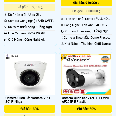
Giá Bán: 910,000 ₫
Giá gốc: 999,000 ₫
Giá gốc: 1,300,000 ₫
🔆 Độ Phân giải :
Ultra 2k .
💯 Hình ảnh chất lượng :
FULL HD
👍 Camera Công nghệ :
AHD CVI TVI
1080P .
✳️ Công Nghệ Hình Ảnh :
AHD CVI
BCS.
💡 Khi xem thiếu sáng :
Hồng Ngoại
TVI BCS.
🌔 Khi xem thiếu sáng :
Hồng Ngoại
30m Led Array.
👑 Loại Camera
Dome Plastic.
10m Starlight.
⛓ Camera Theo Mẫu
Dome Plastic.
️✔️ Khả Năng :
Công Nghệ AI.
️🛃 Khả Năng :
Thu hình Chất Lượng.
3244
3670
Camera Quan Sát Vantech VPH-
Camera Quan Sát VANTECH VPH-
301IP Nhựa
AF204PIR Plastic
Giá Bán: 30%
Giá Bán: 30%