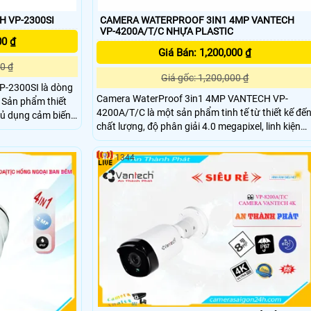
H VP-2300SI
CAMERA WATERPROOF 3IN1 4MP VANTECH
VP-4200A/T/C NHỰA PLASTIC
00 ₫
Giá Bán: 1,200,000 ₫
0 ₫
Giá gốc: 1,200,000 ₫
P-2300SI là dòng
Camera WaterProof 3in1 4MP VANTECH VP-
t
4200A/T/C là một sản phẩm tinh tế từ thiết kế đế
sủ dụng cảm biến
chất lượng, độ phân giải 4.0 megapixel, linh kiện
rợ công nghệ lưu
Sony, dễ dàng lắp đặt và sử dụng, phần mềm thân
thiện
1344