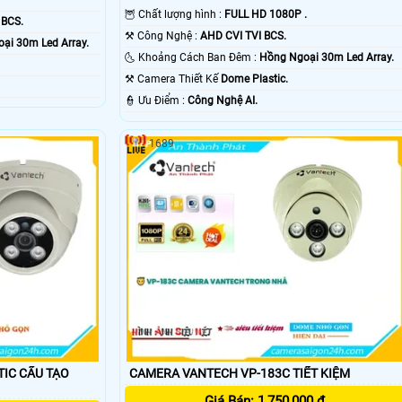
🦉 Chất lượng hình :
FULL HD 1080P .
 BCS.
⚒ Công Nghệ :
AHD CVI TVI BCS.
ại 30m Led Array.
🌜 Khoảng Cách Ban Đêm :
Hồng Ngoại 30m Led Array.
⚒ Camera Thiết Kế
Dome Plastic.
️👮 Ưu Điểm :
Công Nghệ AI.
1689
 TẠO
CAMERA VANTECH VP-183C TIẾT KIỆM
Giá Bán: 1,750,000 ₫