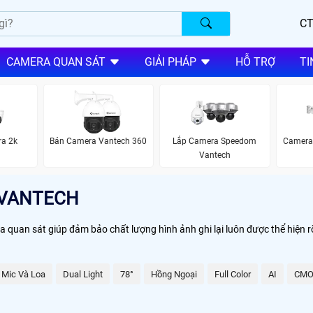
CT
CAMERA QUAN SÁT
GIẢI PHÁP
HỖ TRỢ
TI
ra 2k
Bán Camera Vantech 360
Lắp Camera Speedom
Camera 
Vantech
 VANTECH
quan sát giúp đảm bảo chất lượng hình ảnh ghi lại luôn được thể hiện rõ
Mic Và Loa
Dual Light
78°
Hồng Ngoại
Full Color
AI
CMO