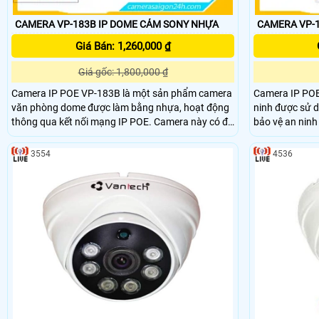
CAMERA VP-183B IP DOME CẢM SONY NHỰA
Giá Bán: 1,260,000 ₫
Giá gốc: 1,800,000 ₫
Camera IP POE VP-183B là một sản phẩm camera
Camera IP POE
văn phòng dome được làm bằng nhựa, hoạt động
ninh được sử d
thông qua kết nối mạng IP POE. Camera này có độ
bảo vệ an ninh
phân giải lên đến 3.0 MP, mang đến hình ảnh sắc
ở, cửa hàng, k
nét và chi tiết, phù hợp để xem trên điện thoại di
Camera này đư
3554
4536
động
Ethernet (POE)
thông qua dây 
công sức trong 