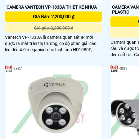
CAMERA VANTECH VP-183DA THIẾT KẾ NHỰA
CAMERA VANTECH
PLASTIC
Giá Bán: 2,200,000 ₫
Giá gốc: 2,200,000 ₫
Vantech VP-183DA là camera quan sát IP mới
Camera quan 
được ra mắt trên thị trường, có độ phân giải cao
cầu và được tr
lên đến 4.0 megapixel cho hình ảnh HD1080P,
đêm rất tốt. Camera có kiểu dáng đẹp mắt, mẫu
chống ngược sáng tốt nhất cho việc tái tạo hình
mã sang trọng,
ảnh tốt nhất. Camera bán cầu VP-183DA phù hợp
hợp lắp đặt ca
lắp đặt bên trong nhà, cho các công trình gia đình,
2887
4029
Spa, các khu ch
văn phòng, cửa hàng…
viện, ….