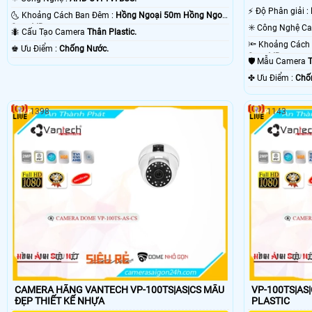
️⚡ Độ Phân giải :
🌜 Khoảng Cách Ban Đêm :
Hồng Ngoại 50m Hồng Ngoại
Smart IR.
🐜 Cấu Tạo Camera
Thân Plastic.
️♚ Ưu Điểm :
Chống Nước.
Smart IR.
🛡 Mẫu Camera
T
️✤ Ưu Điểm :
Chố
1398
1143
CAMERA HÃNG VANTECH VP-100TS|AS|CS MẪU
VP-100TS|AS|CS
ĐẸP THIẾT KẾ NHỰA
PLASTIC