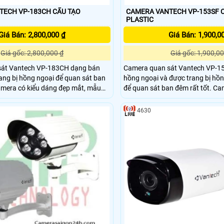
 VP-183CH CẤU TẠO
CAMERA VANTECH VP-153SF CẤU TẠO NHỰA
PLASTIC
Giá Bán: 2,800,000 ₫
Giá Bán: 1,900,0
Giá gốc: 2,800,000 ₫
Giá gốc: 1,900,00
sát Vantech VP-183CH dạng bán
Camera quan sát Vantech VP-1
ang bị hồng ngoại để quan sát ban
hồng ngoại và được trang bị hồn
để quan sát ban đêm rất tốt. Camera có kiểu dáng
 sản phẩm có độ ổn định cao, phù
đẹp mắt, mẫu mã sang trọng, s
mera cho văn phòng, khách sạn,
định cao, phù hợp lắp đặt camer
4630
ung cư, siêu thị, nhà sách, bệnh
khách sạn, Spa, các khu chung cư
sách, bệnh viện, ….