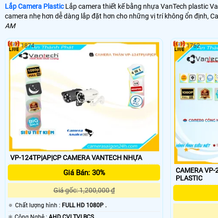
Lắp Camera Plastic
Lắp camera thiết kế bằng nhựa VanTech plastic Van
camera nhẹ hơn dễ dàng lắp đặt hơn cho những vị trí không ổn định, C
AM
1874
1762
VP-124TP|AP|CP CAMERA VANTECH NHỰA
CAMERA VP-2
Giá Bán: 30%
PLASTIC
Giá gốc: 1,200,000 ₫
🔅 Chất lượng hình :
FULL HD 1080P .
⚛️ Công Nghệ :
AHD CVI TVI BCS.