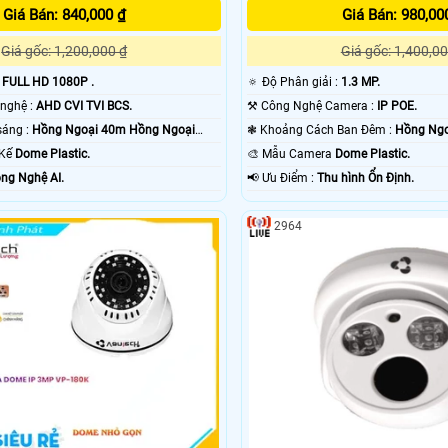
Giá Bán: 840,000 ₫
Giá Bán: 980,00
Giá gốc: 1,200,000 ₫
Giá gốc: 1,400,00
:
FULL HD 1080P .
🔅 Độ Phân giải :
1.3 MP.
⚙ Camera Công nghệ :
AHD CVI TVI BCS.
⚒ Công Nghệ Camera :
IP POE.
⭐ Khi xem thiếu sáng :
Hồng Ngoại 40m Hồng Ngoại
❃ Khoảng Cách Ban Đêm :
Hồng Ngo
 Kế
Dome Plastic.
🎨 Mẫu Camera
Dome Plastic.
ng Nghệ AI.
️📢 Ưu Điểm :
Thu hình Ổn Định.
2964