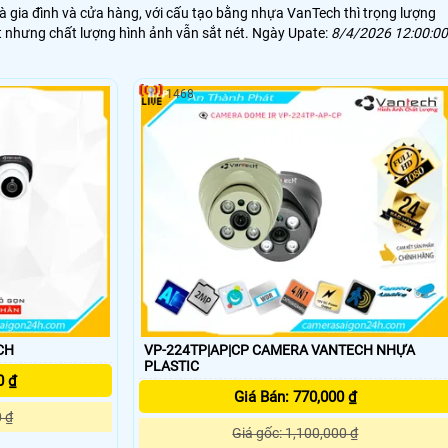
à gia đình và cửa hàng, với cấu tạo bằng nhựa VanTech thì trọng lượng
t nhưng chất lượng hình ảnh vẫn sắt nét. Ngày Upate:
8/4/2026 12:00:00
1468
CH
VP-224TP|AP|CP CAMERA VANTECH NHỰA
PLASTIC
0 ₫
Giá Bán: 770,000 ₫
0 ₫
Giá gốc: 1,100,000 ₫