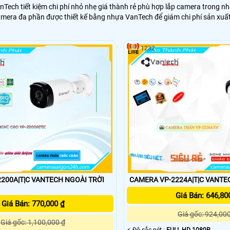
Tech tiết kiệm chi phí nhỏ nhẹ giá thành rẻ phù hợp lắp camera trong nh
amera đa phần được thiết kế bằng nhựa VanTech để giám chi phí sản xuấ
1232
200A|T|C VANTECH NGOÀI TRỜI
CAMERA VP-2224A|T|C VANTE
Giá Bán: 646,80
Giá Bán: 770,000 ₫
Giá gốc: 924,00
Giá gốc: 1,100,000 ₫
️⚡ Độ sắc nét :
FULL HD 1080P .