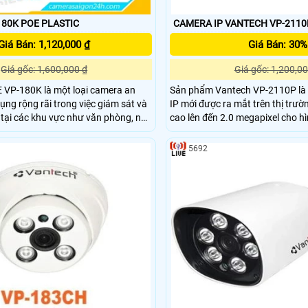
CAMERA VP-180K POE PLASTIC
CAMERA IP VANTECH VP-2110
Giá Bán: 1,120,000 ₫
Giá Bán: 30%
Giá gốc: 1,600,000 ₫
Giá gốc: 1,200,00
 VP-180K là một loại camera an
Sản phẩm Vantech VP-2110P là
ụng rộng rãi trong việc giám sát và
IP mới được ra mắt trên thị trườ
 tại các khu vực như văn phòng, nhà
cao lên đến 2.0 megapixel cho 
ho bãi và các khu công nghiệp.
chống ngược sáng tốt nhất cho v
ợc tích hợp công nghệ Power over
ảnh tốt nhất.
5692
, giúp cấp nguồn điện trực tiếp
mạng, giúp tiết kiệm thời gian và
cài đặt và bảo trì hệ thống