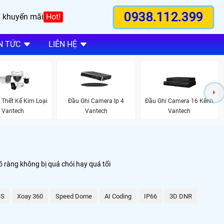
0938.112.399
 khuyến mãi
Hot!
N TỨC
LIÊN HỆ
Thết Kế Kim Loại
Đầu Ghi Camera Ip 4
Đầu Ghi Camera 16 Kênh
Vantech
Vantech
Vantech
 ràng không bị quá chói hay quá tối
S
Xoay 360
Speed Dome
AI Coding
IP66
3D DNR