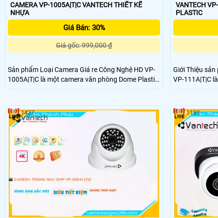
CAMERA VP-1005A|T|C VANTECH THIẾT KẾ
VANTECH VP-111
NHỰA
PLASTIC
Giá Bán: 30%
Giá gốc: 999,000 ₫
Sản phẩm Loại Camera Giá re Công Nghệ HD VP-
Giới Thiệu sản
1005A|T|C là một camera văn phòng Dome Plastic
VP-111A|T|C là
chất lượng. Với công nghệ HD, camera này có thể
Plastic chất lượng cao. Với độ
cung cấp hình ảnh trong và nét cả ngày lẫn đêm.
camera này man
Camera được trang bị công nghệ AHD CVI TVI
Nền tảng kết n
1437
1193
BCS,
nâng cao an toàn
độ bền cao và khả năng
tải dễ dàng và
thu hình ổn định