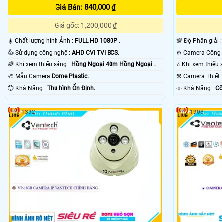
Giá Bán: 840,000 ₫
Giá gốc: 1,200,000 ₫
☀️ Chất lượng hình Ảnh :
FULL HD 1080P .
💯 Độ Phân giải 
👍 Sử dụng công nghệ :
AHD CVI TVI BCS.
🌈 Khi xem thiếu sáng :
Hồng Ngoại 40m Hồng Ngoại
SMD.
Smart IR.
🎨 Mẫu Camera
Dome Plastic.
⚒ Camera Thiết
️💮 Khả Năng :
Thu hình Ổn Định.
️☣️ Khả Năng :
Cô
1392
1903