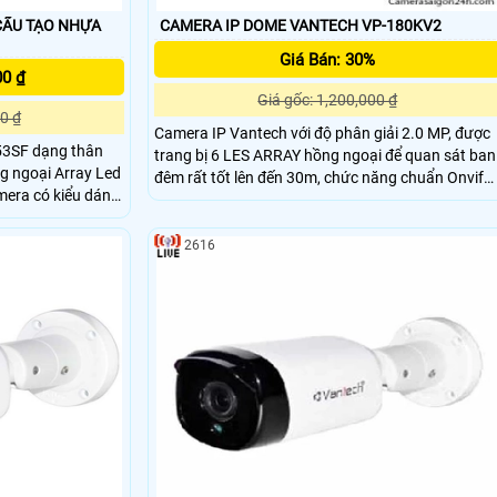
CAMERA IP DOME VANTECH VP-180KV2
Giá Bán: 30%
00 ₫
Giá gốc: 1,200,000 ₫
0 ₫
Camera IP Vantech với độ phân giải 2.0 MP, được
53SF dạng thân
trang bị 6 LES ARRAY hồng ngoại để quan sát ban
g ngoại Array Led
đêm rất tốt lên đến 30m, chức năng chuẩn Onvif
dễ dàng lắp đặt và sử dụng, phần mềm thân thiện
ản phẩm có độ ổn
a cho văn phòng,
2616
, siêu thị, nhà