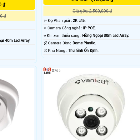
0 ₫
Giá gốc: 2,500,000 ₫
0 ₫
🔆 Độ Phân giải :
2K Lite .
✳️ Camera Công nghệ :
IP POE.
⭐ Khi xem thiếu sáng :
Hồng Ngoại 30m Led Array.
ại 40m Led Array.
🕉️ Camera Dòng
Dome Plastic.
️⌘ Khả Năng :
Thu hình Ổn Định.
3765