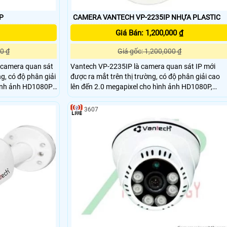
P
CAMERA VANTECH VP-2235IP NHỰA PLASTIC
Giá Bán: 1,200,000 ₫
0 ₫
Giá gốc: 1,200,000 ₫
 camera quan sát
Vantech VP-2235IP là camera quan sát IP mới
ng, có độ phân giải
được ra mắt trên thị trường, có độ phân giải cao
hình ảnh HD1080P,
lên đến 2.0 megapixel cho hình ảnh HD1080P,
iệc tái tạo hình
chống ngược sáng tốt nhất cho việc tái tạo hình
ảnh tốt nhất.
3607