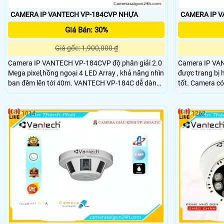
CAMERA IP VANTECH VP-184CVP NHỰA
Giá Bán: 30%
Giá gốc: 1,900,000 ₫
Camera IP VANTECH VP-184CVP độ phân giải 2.0
Camera IP VA
Mega pixel,hồng ngoại 4 LED Array , khả năng nhìn
được trang bị 
ban đêm lên tới 40m. VANTECH VP-184C dễ dàng
tốt. Camera c
lắp đặt và sử dụng, phần mềm thân thiện.
trọng, sản phẩ
1014
1262