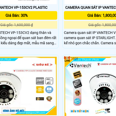
CAMERA IP VANTECH VP-153CV2 PLASTIC
CAMERA QUAN SÁT IP VANTEC
Giá Bán: 30%
Giá Bán: 1,800,0
Giá gốc: 1,600,000 ₫
Giá gốc: 1,800,00
NTECH VP-153CV2 dạng thân và
Camera quan sát IP VANTECH V
hồng ngoại để quan sát ban đêm rất
camera quan sát IP STARLIGHT. Sản phẩm thiế
ó kiểu dáng đẹp mắt, mẫu mã sang
kế nhỏ gọn chắc chắn. Camera 
m có độ ổn định cao
hình ảnh 2.0 Megapixel , có hỗ t
trũ hình ảnh H
1009