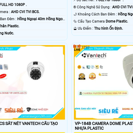
FULL HD 1080P .
®️ Công Nghệ Sử Dụng :
AHD CVI TVI
✳️ Công Nghệ Camera :
AHD CVI TVI BCS.
🌙 Khoảng Cách Ban Đêm :
Hồng Ngo
🔦 Khoảng Cách Ban Đêm :
Hồng Ngoại 40m Hồng Ngoại
🔩 Cấu Tạo Camera
Dome Plastic.
hân Plastic.
️🔮 Ưu Điểm :
Thu hình Ổn Định.
ng Nước.
1293
 SẮT NÉT VANTECH CẤU TẠO
VP-184B CAMERA DOME PLASTIC CẤU
NHỰA PLASTIC