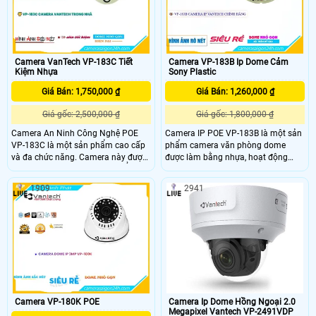
Camera VanTech VP-183C Tiết
Camera VP-183B Ip Dome Cảm
Kiệm Nhựa
Sony Plastic
Giá Bán: 1,750,000 ₫
Giá Bán: 1,260,000 ₫
Giá gốc: 2,500,000 ₫
Giá gốc: 1,800,000 ₫
Camera An Ninh Công Nghệ POE
Camera IP POE VP-183B là một sản
VP-183C là một sản phẩm cao cấp
phẩm camera văn phòng dome
và đa chức năng. Camera này được
được làm bằng nhựa, hoạt động
tích hợp chức năng Thu hình Ổn
thông qua kết nối mạng IP POE.
Định, giúp hình ảnh không bị rung
Camera này có độ phân giải lên đến
1909
2941
lắc. Khả năng Cân Bịng Ánh Sáng
3.0 MP, mang đến hình ảnh sắc nét
(BLC) giúp cân bằng ánh sáng trong
và chi tiết, phù hợp để xem trên điện
các điều kiện khác nhau, đảm bảo
thoại di động
hình ảnh rõ nét
Camera VP-180K POE
Camera Ip Dome Hồng Ngoại 2.0
Megapixel Vantech VP-2491VDP