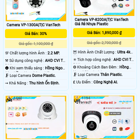
Camera VP-8200A|T|C VanTech
Giá Rẻ Nhựa Plastic
Camera VP-1300A|T|C VanTech
Giá Bán: 1,890,000 ₫
Giá Bán: 30%
Giá gốc: 2,700,000 ₫
Giá gốc: 1,100,000 ₫
🦉 Hình Ành Chất Lượng :
Ultra 4k
💯 Chất lượng hình Ảnh :
2.2 MP.
👍🏾 .
✳️ Tích hợp công nghệ :
AHD CVI TVI
⚒ Sử dụng công nghệ :
AHD CVI TVI
BCS.
BCS.
❂ Khoảng Cách Ban Đêm :
Hồng
🌚 Khi xem thiếu sáng :
Hồng Ngoại
Ngoại 50m Led Array.
30m Hồng Ngoại Smart IR.
🗜️ Loại Camera
Thân Plastic.
🗜️ Loại Camera
Dome Plastic.
️₤ Ưu Điểm :
Công Nghệ AI.
️⇝ Khả Năng :
Thu hình Ổn Định.
1440
1194