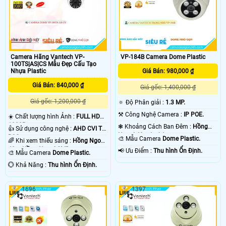
Camera Hãng Vantech VP-
VP-184B Camera Dome Plastic
100TS|AS|CS Mẫu Đẹp Cấu Tạo
Nhựa Plastic
Giá Bán: 980,000 ₫
Giá Bán: 840,000 ₫
Giá gốc: 1,400,000 ₫
Giá gốc: 1,200,000 ₫
🔅 Độ Phân giải :
1.3 MP.
⚒ Công Nghệ Camera :
IP POE.
☀️ Chất lượng hình Ảnh :
FULL HD
1080P .
❃ Khoảng Cách Ban Đêm :
Hồng
👍 Sử dụng công nghệ :
AHD CVI TVI
Ngoại 40m Led Array.
BCS.
🎨 Mẫu Camera
Dome Plastic.
🌈 Khi xem thiếu sáng :
Hồng Ngoại
40m Hồng Ngoại SMD.
️📢 Ưu Điểm :
Thu hình Ổn Định.
🎨 Mẫu Camera
Dome Plastic.
️💮 Khả Năng :
Thu hình Ổn Định.
1696
1397