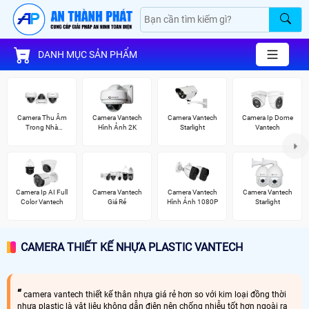
DANH MỤC SẢN PHẨM
Camera Thu Âm
Camera Vantech
Camera Vantech
Camera Ip Dome
Trong Nhà
Hình Ảnh 2K
Starlight
Vantech
Vantech
Camera Ip AI Full
Camera Vantech
Camera Vantech
Camera Vantech
Color Vantech
Giá Rẻ
Hình Ảnh 1080P
Starlight
CAMERA THIẾT KẾ NHỰA PLASTIC VANTECH
camera vantech thiết kế thân nhựa giá rẻ hơn so với kim loại đồng thời
nhựa plastic là vật liệu không dẫn điện nên chống nhiễu tốt hơn ngoài ra