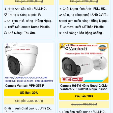
Giá gốc: 2,300,000 ₫
Giá gốc: 2,200,000 ₫
☀️ Hình Ảnh Sắc nét :
FULL HD
🔅 Chất lượng hình Ảnh :
FULL HD
1080P .
1080P .
🏆 Trang Bị Công Nghệ :
IP.
🌠 Sử dụng công nghệ :
AHD CVI TVI
BCS.
⭐ Khi xem thiếu sáng :
Hồng Ngoại
❂ Khi xem thiếu sáng :
Hồng Ngoại
30m Hồng Ngoại Smart IR.
30m Hồng Ngoại Smart IR.
♊ Thiết Kế Camera
Dome Plastic.
🗜️ Camera Thiết Kế
Thân Plastic.
️💮 Khả Năng :
Thu Âm.
️♚ Khả Năng :
Báo Động Chống
Trộm PIR.
3201
3478
Camera Vantech VPH-353IP
Camera Hd-Tvi Hồng Ngoại 2.0Mp
Vantech VPH-202BA Nhựa Plastic
Giá Bán: 30%
Giá Bán: 30%
Giá gốc: 3,300,000 ₫
Giá gốc: 990,000 ₫
🔆 Hình Ành Chất Lượng :
Ultra 2k+
✨ Hình ảnh chất lượng :
FULL HD
sắc nét .