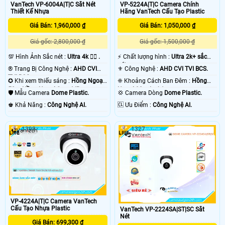
VanTech VP-6004A|T|C Sắt Nét
VP-5224A|T|C Camera Chính
Thiết Kế Nhựa
Hãng VanTech Cấu Tạo Plastic
Giá Bán: 1,960,000 ₫
Giá Bán: 1,050,000 ₫
Giá gốc: 2,800,000 ₫
Giá gốc: 1,500,000 ₫
💯 Hình Ảnh Sắc nét :
Ultra 4k 👍🏾 .
️⚡ Chất lượng hình :
Ultra 2k+ sắc
nét .
®️ Trang Bị Công Nghệ :
AHD CVI
⚜️ Công Nghệ :
AHD CVI TVI BCS.
TVI BCS.
✪ Khi xem thiếu sáng :
Hồng Ngoại
❈ Khoảng Cách Ban Đêm :
Hồng
50m Hồng Ngoại Smart IR.
Ngoại 30m Led Array.
🛡 Mẫu Camera
Dome Plastic.
💢 Camera Dòng
Dome Plastic.
️♚ Khả Năng :
Công Nghệ AI.
️🆑 Ưu Điểm :
Công Nghệ AI.
1398
1327
VP-4224A|T|C Camera VanTech
Cấu Tạo Nhựa Plastic
VanTech VP-2224SA|ST|SC Sắt
Nét
Giá Bán: 699,300 ₫