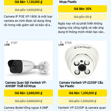
Giá Bán: 1,120,000 ₫
Nhựa Plastic
Giá Bán: 30%
Giá gốc: 1,600,000 ₫
Camera IP POE VP-180K là một loại
Giá gốc: 00 ₫
camera an ninh được sử dụng rộng
Ngày nay với sự phát triển không
rãi trong việc giám sát và bảo vệ an
ngừng của công nghệ, và việc ứng
ninh tại các khu vực như văn phòng,
dụng trí thông minh nhân tạo vào
nhà ở, cửa hàng, kho bãi và các khu
các sản phẩm để phục vụ con
công nghiệp. Camera này được tích
người, nâng cao cuộc sống là việc
hợp công nghệ Power over Ethernet
3187
3769
ưu tiên. VANTECH luôn mong muốn
(POE), giúp cấp nguồn điện trực tiếp
mang đến Quý khách những sản
thông qua dây mạng, giúp tiết kiệm
phẩm, dịch vụ tiện lợi nhất, thông
thời gian và công sức trong cài đặt
minh với giá thành hợp lý.
và bảo trì hệ thống
Camera Quan Sát Vantech VP-
Camera Vantech VP-2235IP Cấu
4390BP Thiết Kế Nhựa
Tạo Plastic
Giá Bán: 2,688,000 ₫
Giá Bán: 1,200,000 ₫
Giá gốc: 2,688,000 ₫
Giá gốc: 1,200,000 ₫
Camera Bullet hồng ngoại 4.0MP
Vantech VP-2235IP là camera quan