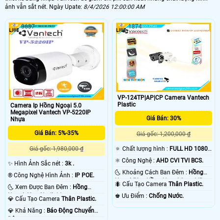
ảnh vẫn sắt nét. Ngày Upate:
8/4/2026 12:00:00 AM
3637
1874
VP-124TP|AP|CP Camera Vantech
Plastic
Camera Ip Hồng Ngoại 5.0
Megapixel Vantech VP-5220IP
Giá Bán: 30%
Nhựa
Giá Bán: 5%-35%
Giá gốc: 1,200,000 ₫
🔅 Chất lượng hình :
FULL HD 1080P
Giá gốc: 1,980,000 ₫
.
⚛️ Công Nghệ :
AHD CVI TVI BCS.
✨ Hình Ảnh Sắc nét :
3k .
🌜 Khoảng Cách Ban Đêm :
Hồng
®️ Công Nghệ Hình Ảnh :
IP POE.
Ngoại 50m Hồng Ngoại Smart IR.
🐜 Cấu Tạo Camera
Thân Plastic.
🌜 Xem Được Ban Đêm :
Hồng
Ngoại 40m Starlight.
️♚ Ưu Điểm :
Chống Nước.
💎 Cấu Tạo Camera
Thân Plastic.
️💎 Khả Năng :
Báo Động Chuyển
Động.