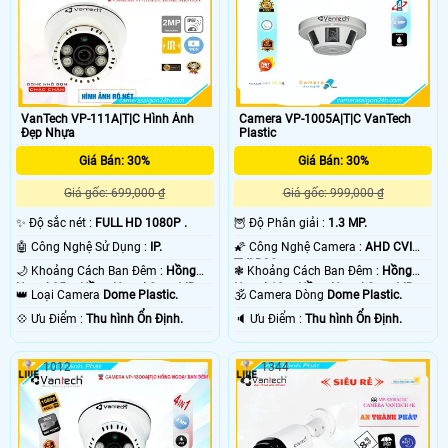
VanTech VP-111A|T|C Hình Ảnh
Camera VP-1005A|T|C VanTech
Đẹp Nhựa
Plastic
Giá Bán: 30%
Giá Bán: 30%
Giá gốc: 699,000 ₫
Giá gốc: 999,000 ₫
✨ Độ sắc nét :
FULL HD 1080P .
🦉 Độ Phân giải :
1.3 MP.
🤖️ Công Nghệ Sử Dụng :
IP.
🌠 Công Nghệ Camera :
AHD CVI
TVI BCS.
🌙 Khoảng Cách Ban Đêm :
Hồng
❃ Khoảng Cách Ban Đêm :
Hồng
Ngoại 25m Hồng Ngoại Smart IR.
Ngoại 10m Hồng Ngoại Smart IR.
👑 Loại Camera
Dome Plastic.
🕉️ Camera Dòng
Dome Plastic.
️💠 Ưu Điểm :
Thu hình Ổn Định.
️🔈 Ưu Điểm :
Thu hình Ổn Định.
1012
1344