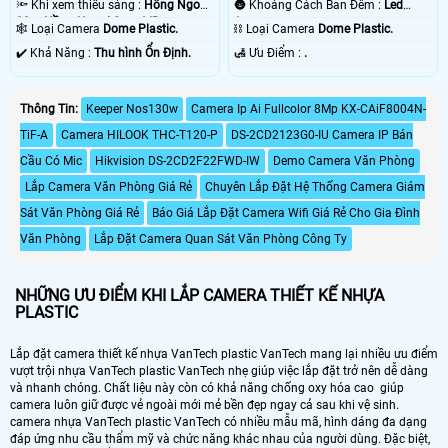
🔦 Khi xem thiếu sáng :
Hồng Ngoại
🌚 Khoảng Cách Ban Đêm :
Led
30m Hồng Ngoại Smart IR.
Array.
🕸️ Loại Camera
Dome Plastic.
⛓ Loại Camera
Dome Plastic.
️✔️ Khả Năng :
Thu hình Ổn Định.
️🛃 Ưu Điểm :
.
Thông Tin:
Keeper Nos130w
Camera Ip Ai Fullcolor 8Mp KX-CAiF8004N-
TiF-A
Camera HILOOK THC-T120-P
DS-2CD2123G0-IU Camera IP Bán
Cầu Có Mic
Hikvision DS-2CD2F22FWD-IW
Demo Camera Văn Phòng
Lắp Camera Văn Phòng Giá Rẻ
Chuyên Lắp Đặt Hệ Thống Camera Giám
Sát Văn Phòng Giá Rẻ
Báo Giá Lắp Đặt Camera Wifi Giá Rẻ Cho Gia Đình
Văn Phòng
Lắp Đặt Camera Quan Sát Văn Phòng Công Ty
NHỮNG ƯU ĐIỂM KHI LẮP CAMERA THIẾT KẾ NHỰA
PLASTIC
Lắp đặt camera thiết kế nhựa VanTech plastic VanTech mang lại nhiều ưu điểm
vượt trội nhựa VanTech plastic VanTech nhẹ giúp việc lắp đặt trở nên dễ dàng
và nhanh chóng. Chất liệu này còn có khả năng chống oxy hóa cao giúp
camera luôn giữ được vẻ ngoài mới mẻ bền đẹp ngay cả sau khi vệ sinh.
camera nhựa VanTech plastic VanTech có nhiều mẫu mã, hình dáng đa dạng
đáp ứng nhu cầu thẩm mỹ và chức năng khác nhau của người dùng. Đặc biệt,