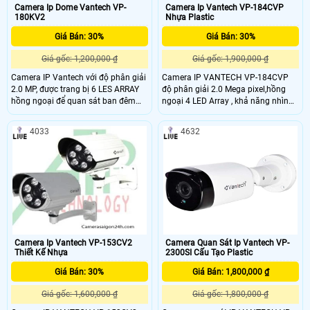
Camera Ip Dome Vantech VP-
Camera Ip Vantech VP-184CVP
180KV2
Nhựa Plastic
Giá Bán: 30%
Giá Bán: 30%
Giá gốc: 1,200,000 ₫
Giá gốc: 1,900,000 ₫
Camera IP Vantech với độ phân giải
Camera IP VANTECH VP-184CVP
2.0 MP, được trang bị 6 LES ARRAY
độ phân giải 2.0 Mega pixel,hồng
hồng ngoại để quan sát ban đêm
ngoại 4 LED Array , khả năng nhìn
rất tốt lên đến 30m, chức năng
ban đêm lên tới 40m. VANTECH VP-
chuẩn Onvif dễ dàng lắp đặt và sử
184C dễ dàng lắp đặt và sử dụng,
4033
4632
dụng, phần mềm thân thiện.
phần mềm thân thiện.
Camera Ip Vantech VP-153CV2
Camera Quan Sát Ip Vantech VP-
Thiết Kế Nhựa
2300SI Cấu Tạo Plastic
Giá Bán: 30%
Giá Bán: 1,800,000 ₫
Giá gốc: 1,600,000 ₫
Giá gốc: 1,800,000 ₫