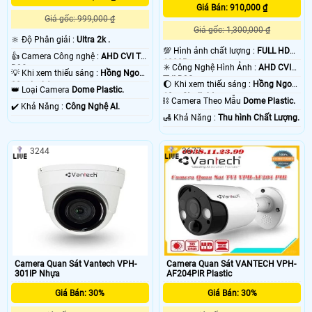
Giá Bán: 910,000 ₫
Giá gốc: 999,000 ₫
Giá gốc: 1,300,000 ₫
🔆 Độ Phân giải :
Ultra 2k .
💯 Hình ảnh chất lượng :
FULL HD
👍 Camera Công nghệ :
AHD CVI TVI
1080P .
✳️ Công Nghệ Hình Ảnh :
AHD CVI
BCS.
💡 Khi xem thiếu sáng :
Hồng Ngoại
TVI BCS.
🌔 Khi xem thiếu sáng :
Hồng Ngoại
30m Led Array.
👑 Loại Camera
Dome Plastic.
10m Starlight.
⛓ Camera Theo Mẫu
Dome Plastic.
️✔️ Khả Năng :
Công Nghệ AI.
️🛃 Khả Năng :
Thu hình Chất Lượng.
3244
3677
Camera Quan Sát Vantech VPH-
Camera Quan Sát VANTECH VPH-
301IP Nhựa
AF204PIR Plastic
Giá Bán: 30%
Giá Bán: 30%