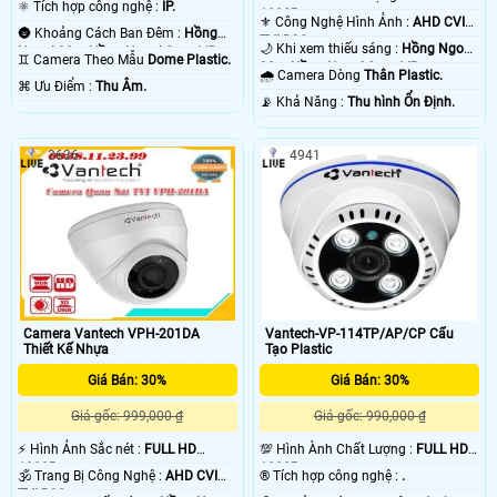
⚛️ Tích hợp công nghệ :
IP.
1080P .
⚜️ Công Nghệ Hình Ảnh :
AHD CVI
🌚 Khoảng Cách Ban Đêm :
Hồng
TVI BCS.
🌙 Khi xem thiếu sáng :
Hồng Ngoại
Ngoại 30m Hồng Ngoại Smart IR.
♊ Camera Theo Mẫu
Dome Plastic.
30m Hồng Ngoại Smart IR.
🌧️ Camera Dòng
Thân Plastic.
️⌘ Ưu Điểm :
Thu Âm.
️📡 Khả Năng :
Thu hình Ổn Định.
3636
4941
Camera Vantech VPH-201DA
Vantech-VP-114TP/AP/CP Cấu
Thiết Kế Nhựa
Tạo Plastic
Giá Bán: 30%
Giá Bán: 30%
Giá gốc: 999,000 ₫
Giá gốc: 990,000 ₫
️⚡ Hình Ảnh Sắc nét :
FULL HD
💯 Hình Ành Chất Lượng :
FULL HD
1080P .
1080P .
🕉️ Trang Bị Công Nghệ :
AHD CVI
®️ Tích hợp công nghệ :
.
TVI BCS.