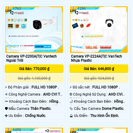
1763
1236
Camera VP-2200A|T|C Vantech
Camera VP-2224A|T|C VanTech
Ngoài Trời
Nhựa Plastic
Giá Bán: 770,000 ₫
Giá Bán: 646,800 ₫
Giá gốc: 1,100,000 ₫
Giá gốc: 924,000 ₫
️⚡ Độ Phân giải :
FULL HD 1080P .
️⚡ Độ sắc nét :
FULL HD 1080P .
✳️ Công Nghệ Camera :
AHD CVI TVI
®️ Công Nghệ Sử Dụng :
AHD CVI
BCS.
TVI BCS.
🔦 Khoảng Cách Ban Đêm :
Hồng
🌙 Khoảng Cách Ban Đêm :
Hồng
Ngoại 40m Hồng Ngoại Smart IR.
Ngoại 30m Led Array.
🛡 Mẫu Camera
Thân Plastic.
🔩 Cấu Tạo Camera
Dome Plastic.
️✤ Ưu Điểm :
Chống Nước.
️🔮 Ưu Điểm :
Thu hình Ổn Định.
1470
1144