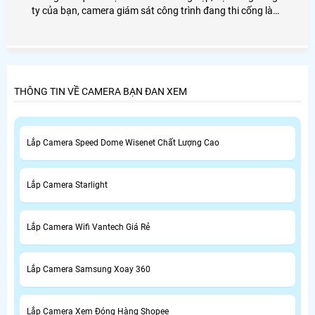
ty của bạn, camera giám sát công trình đang thi cống là
giải pháp an toàn nhất cho gia đình bạn, chính vì vây mà
lựa chọn đơn vị AN THÀNH PHÁT là đơn vị cung cấp giải
pháp lắp đặt camera giám sát dành cho công trình của
bạn.
THÔNG TIN VỀ CAMERA BẠN ĐAN XEM
Lắp Camera Speed Dome Wisenet Chất Lượng Cao
Lắp Camera Starlight
Lắp Camera Wifi Vantech Giá Rẻ
Lắp Camera Samsung Xoay 360
Lắp Camera Xem Đóng Hàng Shopee