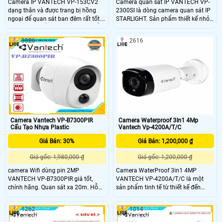
Camera IP VANTECH VP-153CV2
Camera quan sát IP VANTECH VP-
dạng thân và được trang bị hồng
2300SI là dòng camera quan sát IP
ngoại để quan sát ban đêm rất tốt.
STARLIGHT. Sản phẩm thiết kế nhỏ
Camera có kiểu dáng đẹp mắt, mẫu
gọn chắc chắn. Camera sủ dụng
mã sang trọng, sản phẩm có độ ổn
cảm biến hình ảnh 2.0 Megapixel ,
3026
2616
định cao
có hỗ trợ công nghệ lưu trũ hình ảnh
H
Camera Vantech VP-B7300PIR
Camera Waterproof 3In1 4Mp
Cấu Tạo Nhựa Plastic
Vantech Vp-4200A/T/C
Giá Bán: 30%
Giá Bán: 1,200,000 ₫
Giá gốc: 1,980,000 ₫
Giá gốc: 1,200,000 ₫
camera Wifi dùng pin 2MP
Camera WaterProof 3in1 4MP
VANTECH VP-B7300PIR giá tốt,
VANTECH VP-4200A/T/C là một
chính hãng. Quan sát xa 20m. Hỗ
sản phẩm tinh tế từ thiết kế đến
trợ khe cắm thẻ nhớ với dung lượng
chất lượng, độ phân giải 4.0
lên đến 128GB.
megapixel, linh kiện Sony, dễ dàng
1262
1014
lắp đặt và sử dụng, phần mềm thân
thiện