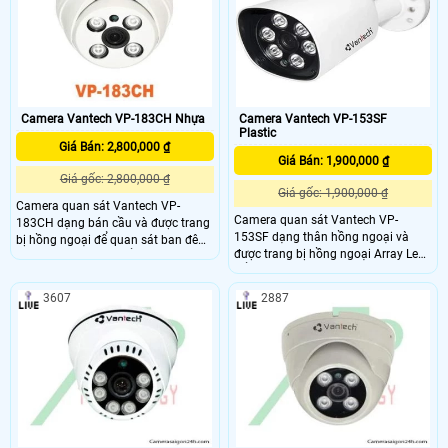
các công trình gia đình, văn phòng,
cửa hàng…
Camera Vantech VP-183CH Nhựa
Camera Vantech VP-153SF
Plastic
Giá Bán: 2,800,000 ₫
Giá Bán: 1,900,000 ₫
Giá gốc: 2,800,000 ₫
Giá gốc: 1,900,000 ₫
Camera quan sát Vantech VP-
Camera quan sát Vantech VP-
183CH dạng bán cầu và được trang
153SF dạng thân hồng ngoại và
bị hồng ngoại để quan sát ban đêm
được trang bị hồng ngoại Array Led
rất tốt. Camera có kiểu dáng đẹp
để quan sát ban đêm rất tốt.
mắt, mẫu mã sang trọng, sản phẩm
Camera có kiểu dáng đẹp mắt, mẫu
có độ ổn định cao, phù hợp lắp đặt
3607
2887
mã sang trọng, sản phẩm có độ ổn
camera cho văn phòng, khách sạn,
định cao, phù hợp lắp đặt camera
Spa, các khu chung cư, siêu thị, nhà
cho văn phòng, khách sạn, Spa, các
sách, bệnh viện, ….
khu chung cư, siêu thị, nhà sách,
bệnh viện, ….