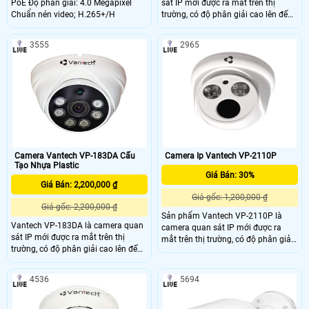
PoE Độ phân giải: 4.0 Megapixel
sát IP mới được ra mắt trên thị
Chuẩn nén video; H.265+/H
trường, có độ phân giải cao lên đến
2.0 megapixel cho hình ảnh
HD1080P, chống ngược sáng tốt
3555
2965
nhất cho việc tái tạo hình ảnh tốt
nhất.
Camera Vantech VP-183DA Cấu
Camera Ip Vantech VP-2110P
Tạo Nhựa Plastic
Giá Bán: 30%
Giá Bán: 2,200,000 ₫
Giá gốc: 1,200,000 ₫
Giá gốc: 2,200,000 ₫
Sản phẩm Vantech VP-2110P là
Vantech VP-183DA là camera quan
camera quan sát IP mới được ra
sát IP mới được ra mắt trên thị
mắt trên thị trường, có độ phân giải
trường, có độ phân giải cao lên đến
cao lên đến 2.0 megapixel cho hình
4.0 megapixel cho hình ảnh
ảnh HD1080P, chống ngược sáng
HD1080P, chống ngược sáng tốt
tốt nhất cho việc tái tạo hình ảnh tốt
4536
5694
nhất cho việc tái tạo hình ảnh tốt
nhất.
nhất. Camera bán cầu VP-183DA
phù hợp lắp đặt bên trong nhà, cho