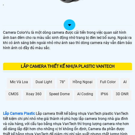
'
Camera ColorVu là một dòng camera được cải tiến trong việc quan sát hình
ảnh ban đêm cho ra màu sắc sinh động nhờ trang bị đèn led bổ sung. Ngoài ra
khi có ánh sáng bên ngoài nhỏ như ánh sao thì dòng camera này vẫn đảm bảo
hình ảnh có đầy đủ màu sắc.
LẮP CAMERA THIẾT KẾ NHỰA PLASTIC VANTECH
Mic Và Loa
Dual Light
78°
Hồng Ngoại
Full Color
AI
CMOS
Xoay 360
Speed Dome
AI Coding
IP66
3D DNR
Lắp Camera Plastic
Lắp camera thiết kế bằng nhựa VanTech plastic VanTech
tiết kiệm chi phí nhỏ nhẹ giá thành rẻ phù hợp lắp camera trong nhà gia đình
và cửa hàng, với cấu tạo bằng nhựa VanTech thì trọng lượng camera nhẹ hơn
dễ dàng lắp đặt hơn cho những vị trí không ổn định, Camera đa phần được
thiết kế bằng nhựa VanTech để giám chi phí sản xuất nhưng chất lượng hình