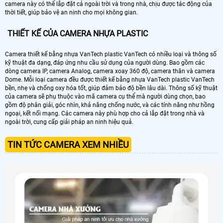
camera này có thể lắp đặt cả ngoài trời và trong nhà, chịu được tác động của
thời tiết, giúp bảo vệ an ninh cho mọi không gian.
THIẾT KẾ CỦA CAMERA NHỰA PLASTIC
Camera thiết kế bằng nhựa VanTech plastic VanTech có nhiều loại và thông số
kỹ thuật đa dạng, đáp ứng nhu cầu sử dụng của người dùng. Bao gồm các
dòng camera IP, camera Analog, camera xoay 360 độ, camera thân và camera
Dome. Mỗi loại camera đều được thiết kế bằng nhựa VanTech plastic VanTech
bền, nhẹ và chống oxy hóa tốt, giúp đảm bảo độ bền lâu dài. Thông số kỹ thuật
của camera sẽ phụ thuộc vào mã camera cụ thể mà người dùng chọn, bao
gồm độ phân giải, góc nhìn, khả năng chống nước, và các tính năng như hồng
ngoại, kết nối mạng. Các camera này phù hợp cho cả lắp đặt trong nhà và
ngoài trời, cung cấp giải pháp an ninh hiệu quả.
TIN TỨC CAMERA XEM NHIỀU