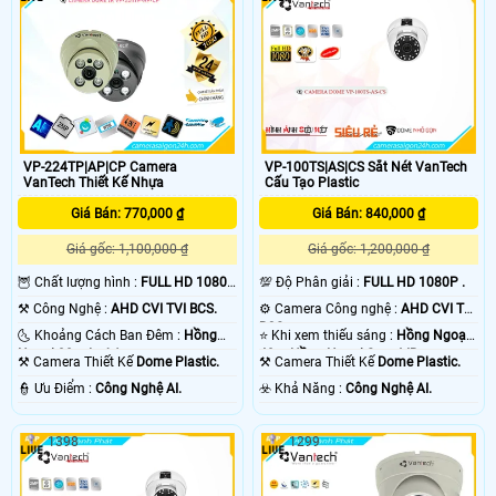
VP-224TP|AP|CP Camera
VP-100TS|AS|CS Sắt Nét VanTech
VanTech Thiết Kế Nhựa
Cấu Tạo Plastic
Giá Bán: 770,000 ₫
Giá Bán: 840,000 ₫
Giá gốc: 1,100,000 ₫
Giá gốc: 1,200,000 ₫
🦉 Chất lượng hình :
FULL HD 1080P
💯 Độ Phân giải :
FULL HD 1080P .
.
⚒ Công Nghệ :
AHD CVI TVI BCS.
⚙ Camera Công nghệ :
AHD CVI TVI
BCS.
🌜 Khoảng Cách Ban Đêm :
Hồng
⭐ Khi xem thiếu sáng :
Hồng Ngoại
Ngoại 30m Led Array.
40m Hồng Ngoại Smart IR.
⚒ Camera Thiết Kế
Dome Plastic.
⚒ Camera Thiết Kế
Dome Plastic.
️👮 Ưu Điểm :
Công Nghệ AI.
️☣️ Khả Năng :
Công Nghệ AI.
1398
1299