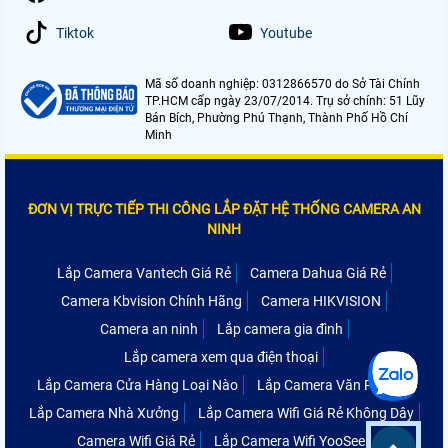
Tiktok
Youtube
Mã số doanh nghiệp: 0312866570 do Sở Tài Chính
TP.HCM cấp ngày 23/07/2014. Trụ sở chính: 51 Lũy
Bán Bích, Phường Phú Thạnh, Thành Phố Hồ Chí
Minh
ĐƠN VỊ TRỰC TIẾP THI CÔNG LẮP ĐẶT HỆ THỐNG CAMERA AN
NINH
Lắp Camera Vantech Giá Rẻ
Camera Dahua Giá Rẻ
Camera Kbvision Chính Hãng
Camera HIKVISION
Camera an ninh
Lắp camera gia đình
Lắp camera xem qua điện thoại
Lắp Camera Cửa Hàng Loại Nào
Lắp Camera Văn Phòng
Lắp Camera Nhà Xưởng
Lắp Camera Wifi Giá Rẻ Không Dây
Camera Wifi Giá Rẻ
Lắp Camera Wifi YooSee