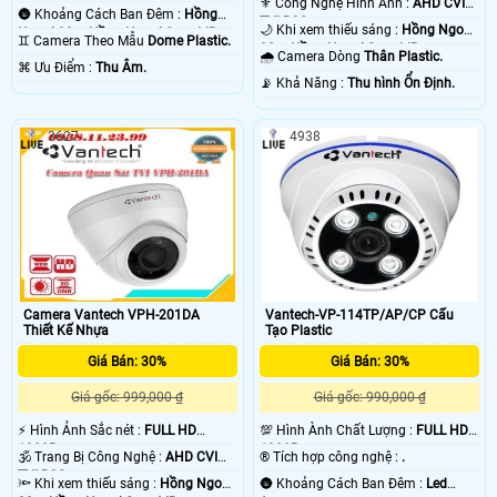
⚜️ Công Nghệ Hình Ảnh :
AHD CVI
🌚 Khoảng Cách Ban Đêm :
Hồng
TVI BCS.
🌙 Khi xem thiếu sáng :
Hồng Ngoại
Ngoại 30m Hồng Ngoại Smart IR.
♊ Camera Theo Mẫu
Dome Plastic.
30m Hồng Ngoại Smart IR.
🌧️ Camera Dòng
Thân Plastic.
️⌘ Ưu Điểm :
Thu Âm.
️📡 Khả Năng :
Thu hình Ổn Định.
3627
4938
Camera Vantech VPH-201DA
Vantech-VP-114TP/AP/CP Cấu
Thiết Kế Nhựa
Tạo Plastic
Giá Bán: 30%
Giá Bán: 30%
Giá gốc: 999,000 ₫
Giá gốc: 990,000 ₫
️⚡ Hình Ảnh Sắc nét :
FULL HD
💯 Hình Ành Chất Lượng :
FULL HD
1080P .
1080P .
🕉️ Trang Bị Công Nghệ :
AHD CVI
®️ Tích hợp công nghệ :
.
TVI BCS.
🔦 Khi xem thiếu sáng :
Hồng Ngoại
🌚 Khoảng Cách Ban Đêm :
Led