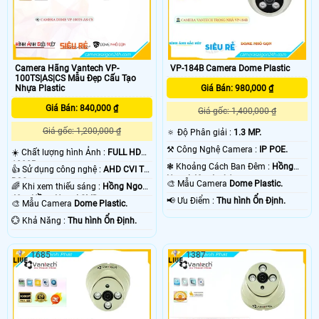
Camera Hãng Vantech VP-
VP-184B Camera Dome Plastic
100TS|AS|CS Mẫu Đẹp Cấu Tạo
Nhựa Plastic
Giá Bán: 980,000 ₫
Giá Bán: 840,000 ₫
Giá gốc: 1,400,000 ₫
Giá gốc: 1,200,000 ₫
🔅 Độ Phân giải :
1.3 MP.
⚒ Công Nghệ Camera :
IP POE.
☀️ Chất lượng hình Ảnh :
FULL HD
1080P .
❃ Khoảng Cách Ban Đêm :
Hồng
👍 Sử dụng công nghệ :
AHD CVI TVI
Ngoại 40m Led Array.
BCS.
🎨 Mẫu Camera
Dome Plastic.
🌈 Khi xem thiếu sáng :
Hồng Ngoại
40m Hồng Ngoại SMD.
️📢 Ưu Điểm :
Thu hình Ổn Định.
🎨 Mẫu Camera
Dome Plastic.
️💮 Khả Năng :
Thu hình Ổn Định.
1685
1387