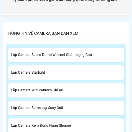
giải pháp an toàn nhất cho gia đình bạn, chính vì vây mà
lựa chọn đơn vị AN THÀNH PHÁT là đơn vị cung cấp giải
pháp lắp đặt camera giám sát dành cho công trình của
bạn.
THÔNG TIN VỀ CAMERA BẠN ĐAN XEM
Lắp Camera Speed Dome Wisenet Chất Lượng Cao
Lắp Camera Starlight
Lắp Camera Wifi Vantech Giá Rẻ
Lắp Camera Samsung Xoay 360
Lắp Camera Xem Đóng Hàng Shopee