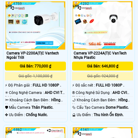
1759
1232
Camera VP-2200A|T|C Vantech
Camera VP-2224A|T|C VanTech
Ngoài Trời
Nhựa Plastic
Giá Bán: 770,000 ₫
Giá Bán: 646,800 ₫
Giá gốc: 1,100,000 ₫
Giá gốc: 924,000 ₫
️⚡ Độ Phân giải :
FULL HD 1080P .
️⚡ Độ sắc nét :
FULL HD 1080P .
✳️ Công Nghệ Camera :
AHD CVI TVI
®️ Công Nghệ Sử Dụng :
AHD CVI
BCS.
TVI BCS.
🔦 Khoảng Cách Ban Đêm :
Hồng
🌙 Khoảng Cách Ban Đêm :
Hồng
Ngoại 40m Hồng Ngoại Smart IR.
Ngoại 30m Led Array.
🛡 Mẫu Camera
Thân Plastic.
🔩 Cấu Tạo Camera
Dome Plastic.
️✤ Ưu Điểm :
Chống Nước.
️🔮 Ưu Điểm :
Thu hình Ổn Định.
1462
1141