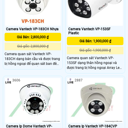
cửa hàng…
Camera Vantech VP-183CH Nhựa
Camera Vantech VP-153SF
Plastic
Giá Bán: 2,800,000 ₫
Giá Bán: 1,900,000 ₫
Giá gốc: 2,800,000 ₫
Giá gốc: 1,900,000 ₫
Camera quan sát Vantech VP-
Camera quan sát Vantech VP-
183CH dạng bán cầu và được trang
153SF dạng thân hồng ngoại và
bị hồng ngoại để quan sát ban đêm
được trang bị hồng ngoại Array Led
rất tốt. Camera có kiểu dáng đẹp
để quan sát ban đêm rất tốt.
mắt, mẫu mã sang trọng, sản phẩm
Camera có kiểu dáng đẹp mắt, mẫu
có độ ổn định cao, phù hợp lắp đặt
3606
2887
mã sang trọng, sản phẩm có độ ổn
camera cho văn phòng, khách sạn,
định cao, phù hợp lắp đặt camera
Spa, các khu chung cư, siêu thị, nhà
cho văn phòng, khách sạn, Spa, các
sách, bệnh viện, ….
khu chung cư, siêu thị, nhà sách,
bệnh viện, ….
Camera Ip Dome Vantech VP-
Camera Ip Vantech VP-184CVP