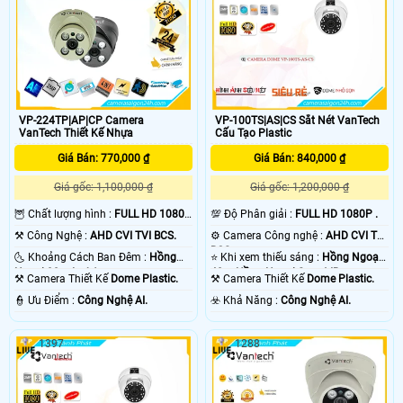
VP-224TP|AP|CP Camera
VP-100TS|AS|CS Sắt Nét VanTech
VanTech Thiết Kế Nhựa
Cấu Tạo Plastic
Giá Bán: 770,000 ₫
Giá Bán: 840,000 ₫
Giá gốc: 1,100,000 ₫
Giá gốc: 1,200,000 ₫
🦉 Chất lượng hình :
FULL HD 1080P
💯 Độ Phân giải :
FULL HD 1080P .
.
⚒ Công Nghệ :
AHD CVI TVI BCS.
⚙ Camera Công nghệ :
AHD CVI TVI
BCS.
🌜 Khoảng Cách Ban Đêm :
Hồng
⭐ Khi xem thiếu sáng :
Hồng Ngoại
Ngoại 30m Led Array.
40m Hồng Ngoại Smart IR.
⚒ Camera Thiết Kế
Dome Plastic.
⚒ Camera Thiết Kế
Dome Plastic.
️👮 Ưu Điểm :
Công Nghệ AI.
️☣️ Khả Năng :
Công Nghệ AI.
1397
1288