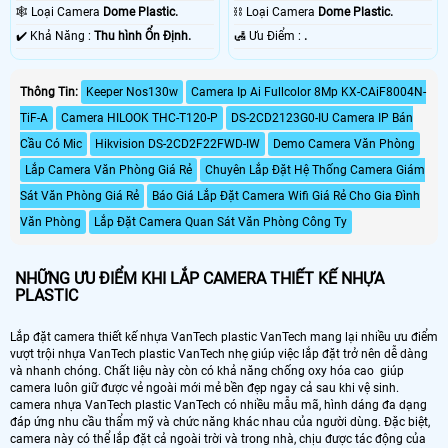
30m Hồng Ngoại Smart IR.
Array.
🕸️ Loại Camera
Dome Plastic.
⛓ Loại Camera
Dome Plastic.
️✔️ Khả Năng :
Thu hình Ổn Định.
️🛃 Ưu Điểm :
.
Thông Tin:
Keeper Nos130w
Camera Ip Ai Fullcolor 8Mp KX-CAiF8004N-
TiF-A
Camera HILOOK THC-T120-P
DS-2CD2123G0-IU Camera IP Bán
Cầu Có Mic
Hikvision DS-2CD2F22FWD-IW
Demo Camera Văn Phòng
Lắp Camera Văn Phòng Giá Rẻ
Chuyên Lắp Đặt Hệ Thống Camera Giám
Sát Văn Phòng Giá Rẻ
Báo Giá Lắp Đặt Camera Wifi Giá Rẻ Cho Gia Đình
Văn Phòng
Lắp Đặt Camera Quan Sát Văn Phòng Công Ty
NHỮNG ƯU ĐIỂM KHI LẮP CAMERA THIẾT KẾ NHỰA
PLASTIC
Lắp đặt camera thiết kế nhựa VanTech plastic VanTech mang lại nhiều ưu điểm
vượt trội nhựa VanTech plastic VanTech nhẹ giúp việc lắp đặt trở nên dễ dàng
và nhanh chóng. Chất liệu này còn có khả năng chống oxy hóa cao giúp
camera luôn giữ được vẻ ngoài mới mẻ bền đẹp ngay cả sau khi vệ sinh.
camera nhựa VanTech plastic VanTech có nhiều mẫu mã, hình dáng đa dạng
đáp ứng nhu cầu thẩm mỹ và chức năng khác nhau của người dùng. Đặc biệt,
camera này có thể lắp đặt cả ngoài trời và trong nhà, chịu được tác động của