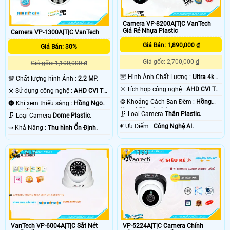
Camera VP-8200A|T|C VanTech
Giá Rẻ Nhựa Plastic
Camera VP-1300A|T|C VanTech
Giá Bán: 1,890,000 ₫
Giá Bán: 30%
Giá gốc: 2,700,000 ₫
Giá gốc: 1,100,000 ₫
🦉 Hình Ành Chất Lượng :
Ultra 4k
💯 Chất lượng hình Ảnh :
2.2 MP.
👍🏾 .
✳️ Tích hợp công nghệ :
AHD CVI TVI
⚒ Sử dụng công nghệ :
AHD CVI TVI
BCS.
BCS.
❂ Khoảng Cách Ban Đêm :
Hồng
🌚 Khi xem thiếu sáng :
Hồng Ngoại
Ngoại 50m Led Array.
30m Hồng Ngoại Smart IR.
🗜️ Loại Camera
Thân Plastic.
🗜️ Loại Camera
Dome Plastic.
️₤ Ưu Điểm :
Công Nghệ AI.
️⇝ Khả Năng :
Thu hình Ổn Định.
1437
1193
VanTech VP-6004A|T|C Sắt Nét
VP-5224A|T|C Camera Chính