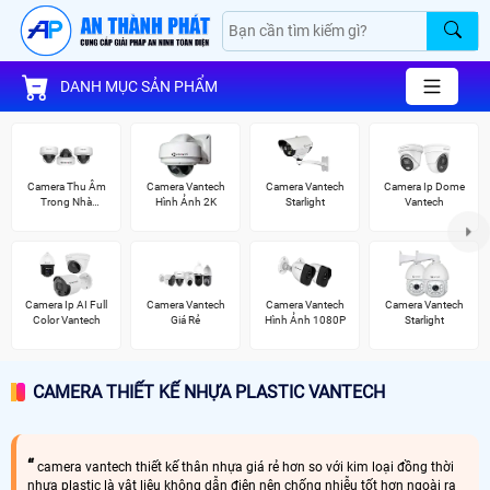
DANH MỤC SẢN PHẨM
Camera Thu Âm
Camera Vantech
Camera Vantech
Camera Ip Dome
Trong Nhà
Hình Ảnh 2K
Starlight
Vantech
Vantech
Camera Ip AI Full
Camera Vantech
Camera Vantech
Camera Vantech
Color Vantech
Giá Rẻ
Hình Ảnh 1080P
Starlight
CAMERA THIẾT KẾ NHỰA PLASTIC VANTECH
camera vantech thiết kế thân nhựa giá rẻ hơn so với kim loại đồng thời
nhựa plastic là vật liệu không dẫn điện nên chống nhiễu tốt hơn ngoài ra