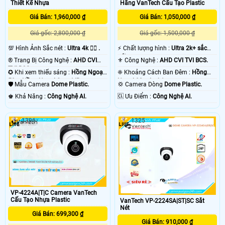
Thiết Kế Nhựa
Hãng VanTech Cấu Tạo Plastic
Giá Bán: 1,960,000 ₫
Giá Bán: 1,050,000 ₫
Giá gốc: 2,800,000 ₫
Giá gốc: 1,500,000 ₫
💯 Hình Ảnh Sắc nét :
Ultra 4k 👍🏾 .
️⚡ Chất lượng hình :
Ultra 2k+ sắc
nét .
®️ Trang Bị Công Nghệ :
AHD CVI
⚜️ Công Nghệ :
AHD CVI TVI BCS.
TVI BCS.
✪ Khi xem thiếu sáng :
Hồng Ngoại
❈ Khoảng Cách Ban Đêm :
Hồng
50m Hồng Ngoại Smart IR.
Ngoại 30m Led Array.
🛡 Mẫu Camera
Dome Plastic.
💢 Camera Dòng
Dome Plastic.
️♚ Khả Năng :
Công Nghệ AI.
️🆑 Ưu Điểm :
Công Nghệ AI.
1396
1325
VP-4224A|T|C Camera VanTech
Cấu Tạo Nhựa Plastic
VanTech VP-2224SA|ST|SC Sắt
Nét
Giá Bán: 699,300 ₫
Giá Bán: 910,000 ₫