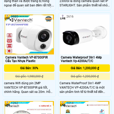
dạng thân và được trang bị hồng
2300SI là dòng camera quan sát IP
ngoại để quan sát ban đêm rất tốt.
STARLIGHT. Sản phẩm thiết kế nhỏ
Camera có kiểu dáng đẹp mắt, mẫu
gọn chắc chắn. Camera sủ dụng
mã sang trọng, sản phẩm có độ ổn
cảm biến hình ảnh 2.0 Megapixel ,
3025
2616
định cao
có hỗ trợ công nghệ lưu trũ hình ảnh
H
Camera Vantech VP-B7300PIR
Camera Waterproof 3In1 4Mp
Cấu Tạo Nhựa Plastic
Vantech Vp-4200A/T/C
Giá Bán: 30%
Giá Bán: 1,200,000 ₫
Giá gốc: 1,980,000 ₫
Giá gốc: 1,200,000 ₫
camera Wifi dùng pin 2MP
Camera WaterProof 3in1 4MP
VANTECH VP-B7300PIR giá tốt,
VANTECH VP-4200A/T/C là một
chính hãng. Quan sát xa 20m. Hỗ
sản phẩm tinh tế từ thiết kế đến
trợ khe cắm thẻ nhớ với dung lượng
chất lượng, độ phân giải 4.0
lên đến 128GB.
megapixel, linh kiện Sony, dễ dàng
1262
1014
lắp đặt và sử dụng, phần mềm thân
thiện