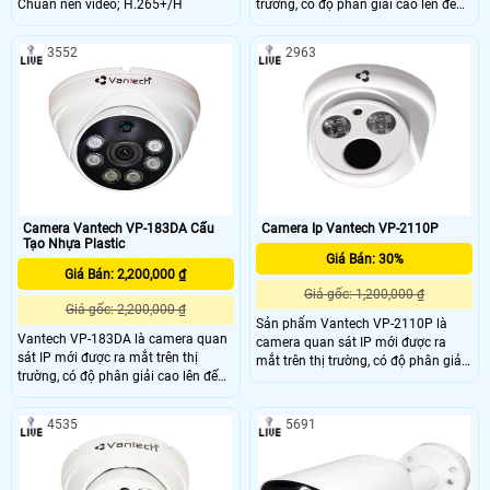
Chuẩn nén video; H.265+/H
trường, có độ phân giải cao lên đến
2.0 megapixel cho hình ảnh
HD1080P, chống ngược sáng tốt
3552
2963
nhất cho việc tái tạo hình ảnh tốt
nhất.
Camera Vantech VP-183DA Cấu
Camera Ip Vantech VP-2110P
Tạo Nhựa Plastic
Giá Bán: 30%
Giá Bán: 2,200,000 ₫
Giá gốc: 1,200,000 ₫
Giá gốc: 2,200,000 ₫
Sản phẩm Vantech VP-2110P là
Vantech VP-183DA là camera quan
camera quan sát IP mới được ra
sát IP mới được ra mắt trên thị
mắt trên thị trường, có độ phân giải
trường, có độ phân giải cao lên đến
cao lên đến 2.0 megapixel cho hình
4.0 megapixel cho hình ảnh
ảnh HD1080P, chống ngược sáng
HD1080P, chống ngược sáng tốt
tốt nhất cho việc tái tạo hình ảnh tốt
4535
5691
nhất cho việc tái tạo hình ảnh tốt
nhất.
nhất. Camera bán cầu VP-183DA
phù hợp lắp đặt bên trong nhà, cho
các công trình gia đình, văn phòng,