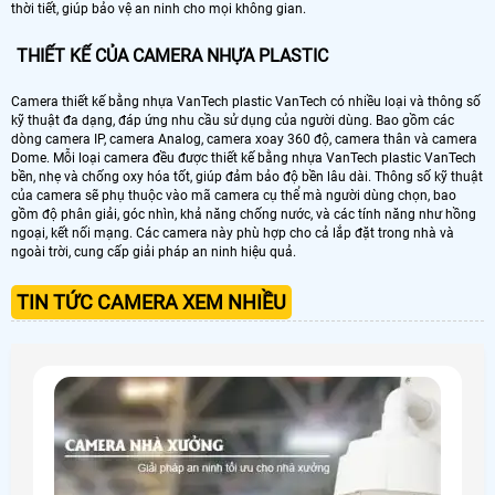
thời tiết, giúp bảo vệ an ninh cho mọi không gian.
THIẾT KẾ CỦA CAMERA NHỰA PLASTIC
Camera thiết kế bằng nhựa VanTech plastic VanTech có nhiều loại và thông số
kỹ thuật đa dạng, đáp ứng nhu cầu sử dụng của người dùng. Bao gồm các
dòng camera IP, camera Analog, camera xoay 360 độ, camera thân và camera
Dome. Mỗi loại camera đều được thiết kế bằng nhựa VanTech plastic VanTech
bền, nhẹ và chống oxy hóa tốt, giúp đảm bảo độ bền lâu dài. Thông số kỹ thuật
của camera sẽ phụ thuộc vào mã camera cụ thể mà người dùng chọn, bao
gồm độ phân giải, góc nhìn, khả năng chống nước, và các tính năng như hồng
ngoại, kết nối mạng. Các camera này phù hợp cho cả lắp đặt trong nhà và
ngoài trời, cung cấp giải pháp an ninh hiệu quả.
TIN TỨC CAMERA XEM NHIỀU