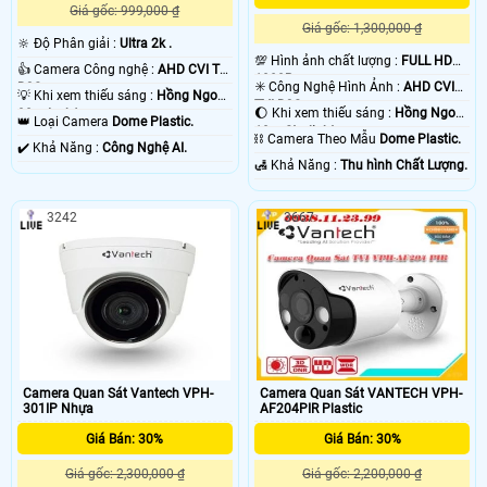
Giá gốc: 999,000 ₫
Giá gốc: 1,300,000 ₫
🔆 Độ Phân giải :
Ultra 2k .
💯 Hình ảnh chất lượng :
FULL HD
👍 Camera Công nghệ :
AHD CVI TVI
1080P .
✳️ Công Nghệ Hình Ảnh :
AHD CVI
BCS.
💡 Khi xem thiếu sáng :
Hồng Ngoại
TVI BCS.
🌔 Khi xem thiếu sáng :
Hồng Ngoại
30m Led Array.
👑 Loại Camera
Dome Plastic.
10m Starlight.
⛓ Camera Theo Mẫu
Dome Plastic.
️✔️ Khả Năng :
Công Nghệ AI.
️🛃 Khả Năng :
Thu hình Chất Lượng.
3242
3667
Camera Quan Sát Vantech VPH-
Camera Quan Sát VANTECH VPH-
301IP Nhựa
AF204PIR Plastic
Giá Bán: 30%
Giá Bán: 30%
Giá gốc: 2,300,000 ₫
Giá gốc: 2,200,000 ₫