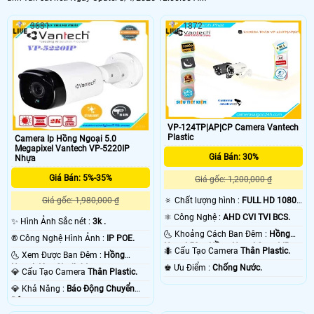
3631
1872
VP-124TP|AP|CP Camera Vantech
Plastic
Camera Ip Hồng Ngoại 5.0
Megapixel Vantech VP-5220IP
Giá Bán: 30%
Nhựa
Giá Bán: 5%-35%
Giá gốc: 1,200,000 ₫
🔅 Chất lượng hình :
FULL HD 1080P
Giá gốc: 1,980,000 ₫
.
⚛️ Công Nghệ :
AHD CVI TVI BCS.
✨ Hình Ảnh Sắc nét :
3k .
🌜 Khoảng Cách Ban Đêm :
Hồng
®️ Công Nghệ Hình Ảnh :
IP POE.
Ngoại 50m Hồng Ngoại Smart IR.
🐜 Cấu Tạo Camera
Thân Plastic.
🌜 Xem Được Ban Đêm :
Hồng
Ngoại 40m Starlight.
️♚ Ưu Điểm :
Chống Nước.
💎 Cấu Tạo Camera
Thân Plastic.
️💎 Khả Năng :
Báo Động Chuyển
Động.