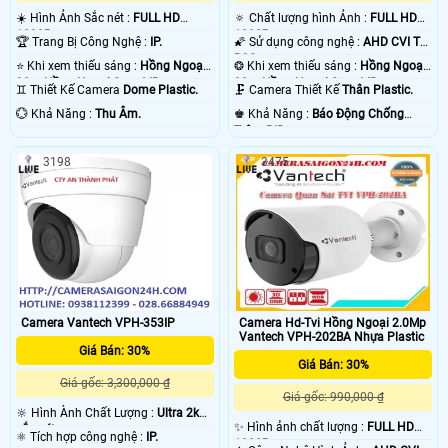
☀️ Hình Ảnh Sắc nét :
FULL HD
🔅 Chất lượng hình Ảnh :
FULL HD
1080P .
1080P .
🏆 Trang Bị Công Nghệ :
IP.
🌠 Sử dụng công nghệ :
AHD CVI TVI
BCS.
⭐ Khi xem thiếu sáng :
Hồng Ngoại
❂ Khi xem thiếu sáng :
Hồng Ngoại
30m Hồng Ngoại Smart IR.
30m Hồng Ngoại Smart IR.
♊ Thiết Kế Camera
Dome Plastic.
🗜️ Camera Thiết Kế
Thân Plastic.
️💮 Khả Năng :
Thu Âm.
️♚ Khả Năng :
Báo Động Chống
Trộm PIR.
3198
3475
Camera Vantech VPH-353IP
Camera Hd-Tvi Hồng Ngoại 2.0Mp
Vantech VPH-202BA Nhựa Plastic
Giá Bán: 30%
Giá Bán: 30%
Giá gốc: 3,300,000 ₫
Giá gốc: 990,000 ₫
🔆 Hình Ành Chất Lượng :
Ultra 2k+
✨ Hình ảnh chất lượng :
FULL HD
sắc nét .
⚛️ Tích hợp công nghệ :
IP.
1080P .