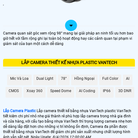
'
Camera quan sát góc xem rộng 98° mang lại giải pháp an ninh tối ưu hơn bao
giờ hết với tầm rộng ghi lại toàn bộ hoạt động hay các cảnh quan tại phạm vi
giám sát của bạn một cách dễ dàng
LẮP CAMERA THIẾT KẾ NHỰA PLASTIC VANTECH
Mic Và Loa
Dual Light
78°
Hồng Ngoại
Full Color
AI
CMOS
Xoay 360
Speed Dome
AI Coding
IP66
3D DNR
Lắp Camera Plastic
Lắp camera thiết kế bằng nhựa VanTech plastic VanTech
tiết kiệm chi phí nhỏ nhẹ giá thành rẻ phù hợp lắp camera trong nhà gia đình
và cửa hàng, với cấu tạo bằng nhựa VanTech thì trọng lượng camera nhẹ hơn
dễ dàng lắp đặt hơn cho những vị trí không ổn định, Camera đa phần được
thiết kế bằng nhựa VanTech để giám chi phí sản xuất nhưng chất lượng hình
ảnh vẫn sắt nét. Ngày Upate:
8/4/2026 12:00:00 AM