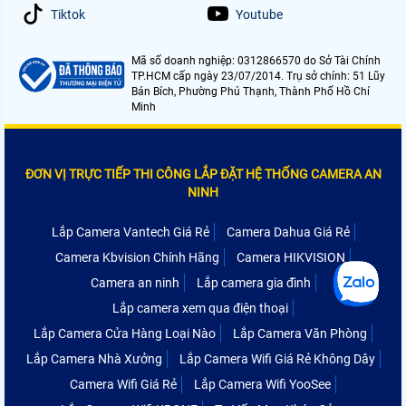
Tiktok
Youtube
Mã số doanh nghiệp: 0312866570 do Sở Tài Chính
TP.HCM cấp ngày 23/07/2014. Trụ sở chính: 51 Lũy
Bán Bích, Phường Phú Thạnh, Thành Phố Hồ Chí
Minh
ĐƠN VỊ TRỰC TIẾP THI CÔNG LẮP ĐẶT HỆ THỐNG CAMERA AN
NINH
Lắp Camera Vantech Giá Rẻ
Camera Dahua Giá Rẻ
Camera Kbvision Chính Hãng
Camera HIKVISION
Camera an ninh
Lắp camera gia đình
Lắp camera xem qua điện thoại
Lắp Camera Cửa Hàng Loại Nào
Lắp Camera Văn Phòng
Lắp Camera Nhà Xưởng
Lắp Camera Wifi Giá Rẻ Không Dây
Camera Wifi Giá Rẻ
Lắp Camera Wifi YooSee