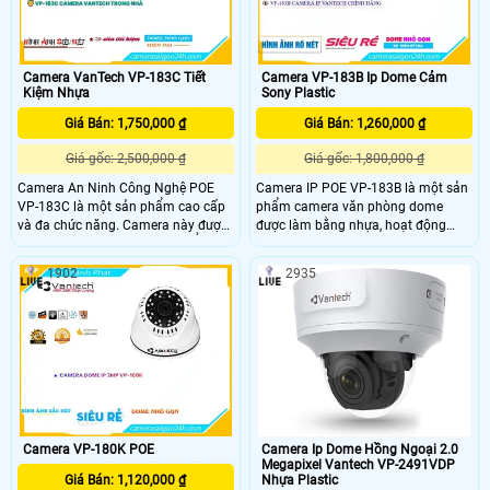
Camera VanTech VP-183C Tiết
Camera VP-183B Ip Dome Cảm
Kiệm Nhựa
Sony Plastic
Giá Bán: 1,750,000 ₫
Giá Bán: 1,260,000 ₫
Giá gốc: 2,500,000 ₫
Giá gốc: 1,800,000 ₫
Camera An Ninh Công Nghệ POE
Camera IP POE VP-183B là một sản
VP-183C là một sản phẩm cao cấp
phẩm camera văn phòng dome
và đa chức năng. Camera này được
được làm bằng nhựa, hoạt động
tích hợp chức năng Thu hình Ổn
thông qua kết nối mạng IP POE.
Định, giúp hình ảnh không bị rung
Camera này có độ phân giải lên đến
1902
2935
lắc. Khả năng Cân Bịng Ánh Sáng
3.0 MP, mang đến hình ảnh sắc nét
(BLC) giúp cân bằng ánh sáng trong
và chi tiết, phù hợp để xem trên điện
các điều kiện khác nhau, đảm bảo
thoại di động
hình ảnh rõ nét
Camera VP-180K POE
Camera Ip Dome Hồng Ngoại 2.0
Megapixel Vantech VP-2491VDP
Giá Bán: 1,120,000 ₫
Nhựa Plastic