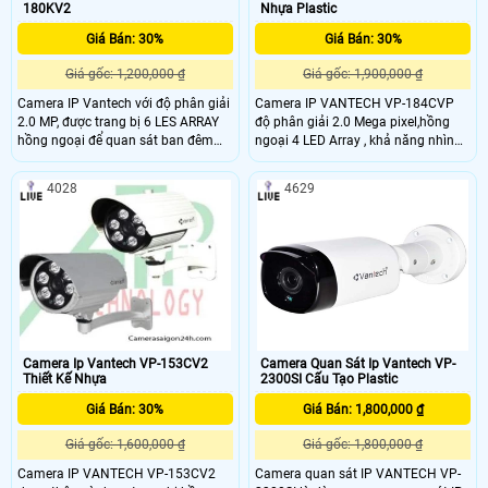
180KV2
Nhựa Plastic
Giá Bán: 30%
Giá Bán: 30%
Giá gốc: 1,200,000 ₫
Giá gốc: 1,900,000 ₫
Camera IP Vantech với độ phân giải
Camera IP VANTECH VP-184CVP
2.0 MP, được trang bị 6 LES ARRAY
độ phân giải 2.0 Mega pixel,hồng
hồng ngoại để quan sát ban đêm
ngoại 4 LED Array , khả năng nhìn
rất tốt lên đến 30m, chức năng
ban đêm lên tới 40m. VANTECH VP-
chuẩn Onvif dễ dàng lắp đặt và sử
184C dễ dàng lắp đặt và sử dụng,
4028
4629
dụng, phần mềm thân thiện.
phần mềm thân thiện.
Camera Ip Vantech VP-153CV2
Camera Quan Sát Ip Vantech VP-
Thiết Kế Nhựa
2300SI Cấu Tạo Plastic
Giá Bán: 30%
Giá Bán: 1,800,000 ₫
Giá gốc: 1,600,000 ₫
Giá gốc: 1,800,000 ₫
Camera IP VANTECH VP-153CV2
Camera quan sát IP VANTECH VP-