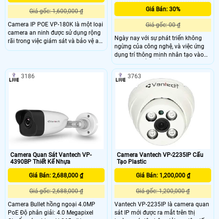
Giá Bán: 30%
Giá gốc: 1,600,000 ₫
Camera IP POE VP-180K là một loại
Giá gốc: 00 ₫
camera an ninh được sử dụng rộng
Ngày nay với sự phát triển không
rãi trong việc giám sát và bảo vệ an
ngừng của công nghệ, và việc ứng
ninh tại các khu vực như văn phòng,
dụng trí thông minh nhân tạo vào
nhà ở, cửa hàng, kho bãi và các khu
các sản phẩm để phục vụ con
công nghiệp. Camera này được tích
người, nâng cao cuộc sống là việc
hợp công nghệ Power over Ethernet
3186
3763
ưu tiên. VANTECH luôn mong muốn
(POE), giúp cấp nguồn điện trực tiếp
mang đến Quý khách những sản
thông qua dây mạng, giúp tiết kiệm
phẩm, dịch vụ tiện lợi nhất, thông
thời gian và công sức trong cài đặt
minh với giá thành hợp lý.
và bảo trì hệ thống
Camera Quan Sát Vantech VP-
Camera Vantech VP-2235IP Cấu
4390BP Thiết Kế Nhựa
Tạo Plastic
Giá Bán: 2,688,000 ₫
Giá Bán: 1,200,000 ₫
Giá gốc: 2,688,000 ₫
Giá gốc: 1,200,000 ₫
Camera Bullet hồng ngoại 4.0MP
Vantech VP-2235IP là camera quan
PoE Độ phân giải: 4.0 Megapixel
sát IP mới được ra mắt trên thị