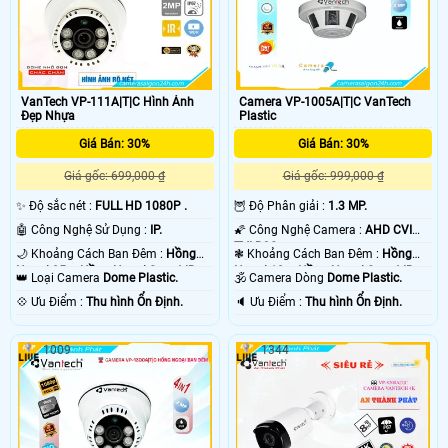
VanTech VP-111A|T|C Hình Ảnh
Camera VP-1005A|T|C VanTech
Đẹp Nhựa
Plastic
Giá Bán: 30%
Giá Bán: 30%
Giá gốc: 699,000 ₫
Giá gốc: 999,000 ₫
✨ Độ sắc nét :
FULL HD 1080P .
🦉 Độ Phân giải :
1.3 MP.
🤖️ Công Nghệ Sử Dụng :
IP.
🌠 Công Nghệ Camera :
AHD CVI
TVI BCS.
🌙 Khoảng Cách Ban Đêm :
Hồng
❃ Khoảng Cách Ban Đêm :
Hồng
Ngoại 25m Hồng Ngoại Smart IR.
Ngoại 10m Hồng Ngoại Smart IR.
👑 Loại Camera
Dome Plastic.
🕉️ Camera Dòng
Dome Plastic.
️💠 Ưu Điểm :
Thu hình Ổn Định.
️🔈 Ưu Điểm :
Thu hình Ổn Định.
1009
1344