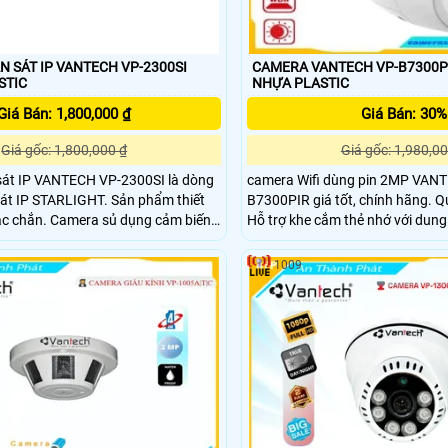
 SÁT IP VANTECH VP-2300SI
CAMERA VANTECH VP-B7300PIR CẤU 
STIC
NHỰA PLASTIC
Giá Bán: 1,800,000 ₫
Giá Bán: 30%
Giá gốc: 1,800,000 ₫
Giá gốc: 1,980,00
át IP VANTECH VP-2300SI là dòng
camera Wifi dùng pin 2MP VAN
TARLIGHT. Sản phẩm thiết
B7300PIR giá tốt, chính hãng. Q
ắc chắn. Camera sủ dụng cảm biến
Hỗ trợ khe cắm thẻ nhớ với dung
egapixel , có hỗ trợ công nghệ lưu
128GB.
1009