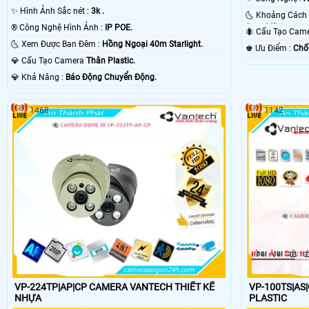
✨ Hình Ảnh Sắc nét :
3k .
Smart IR.
®️ Công Nghệ Hình Ảnh :
IP POE.
🐜 Cấu Tạo Cam
🌜 Xem Được Ban Đêm :
Hồng Ngoại 40m Starlight.
️♚ Ưu Điểm :
Chố
💎 Cấu Tạo Camera
Thân Plastic.
️💎 Khả Năng :
Báo Động Chuyển Động.
1468
1142
VP-224TP|AP|CP CAMERA VANTECH THIẾT KẾ
VP-100TS|AS|CS
NHỰA
PLASTIC