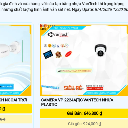
à gia đình và cửa hàng, với cấu tạo bằng nhựa VanTech thì trọng lượng
t nhưng chất lượng hình ảnh vẫn sắt nét. Ngày Upate:
8/4/2026 12:00:00
1232
CH NGOÀI TRỜI
CAMERA VP-2224A|T|C VANTECH NHỰA
PLASTIC
0 ₫
Giá Bán: 646,800 ₫
0 ₫
Giá gốc: 924,000 ₫