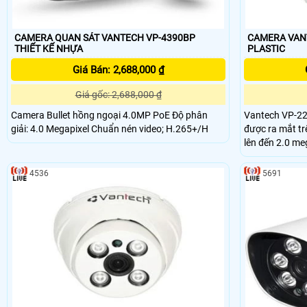
CAMERA QUAN SÁT VANTECH VP-4390BP
CAMERA VANTECH
THIẾT KẾ NHỰA
PLASTIC
Giá Bán: 2,688,000 ₫
Giá gốc: 2,688,000 ₫
Camera Bullet hồng ngoại 4.0MP PoE Độ phân
Vantech VP-22
giải: 4.0 Megapixel Chuẩn nén video; H.265+/H
được ra mắt trê
lên đến 2.0 me
chống ngược sá
ảnh tốt nhất.
4536
5691