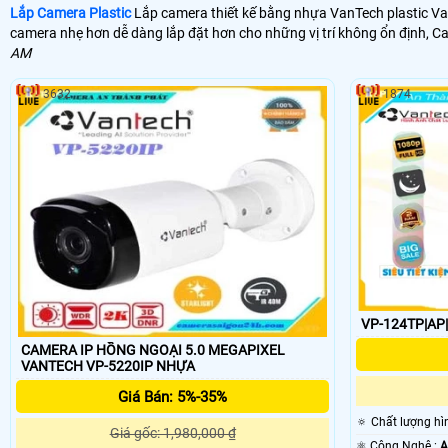
Lắp Camera Plastic
Lắp camera thiết kế bằng nhựa VanTech plastic Van
camera nhẹ hơn dễ dàng lắp đặt hơn cho những vị trí không ổn định, C
AM
3632
1874
CAMERA IP HỒNG NGOẠI 5.0 MEGAPIXEL
VANTECH VP-5220IP NHỰA
Giá Bán: 5%-35%
🔅 Chất lượng hì
Giá gốc: 1,980,000 ₫
⚛️ Công Nghệ :
A