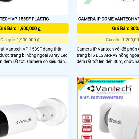
CAMERA VANTECH VP-153SF PLASTIC
CAMERA IP DOME VANTECH V
Giá Bán: 1,900,000 ₫
Giá Bán: 30%
Giá gốc: 1,900,000 ₫
Giá gốc: 1,200,00
át Vantech VP-153SF dạng thân
Camera IP Vantech với độ phân g
được trang bị hồng ngoại Array Led
trang bị 6 LES ARRAY hồng ngoạ
tốt. Camera có kiểu dáng
đêm rất tốt lên đến 30m, chức n
mã sang trọng, sản phẩm có độ ổn
dễ dàng lắp đặt và sử dụng, phầ
hợp lắp đặt camera cho văn phòng,
 các khu chung cư, siêu thị, nhà
3026
, ….