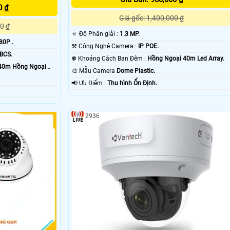
0 ₫
Giá gốc: 1,400,000 ₫
0 ₫
🔅 Độ Phân giải :
1.3 MP.
80P .
⚒ Công Nghệ Camera :
IP POE.
 BCS.
❃ Khoảng Cách Ban Đêm :
Hồng Ngoại 40m Led Array.
40m Hồng Ngoại
🎨 Mẫu Camera
Dome Plastic.
️📢 Ưu Điểm :
Thu hình Ổn Định.
2936