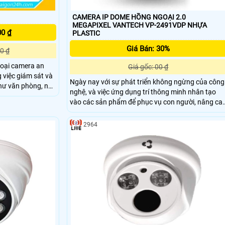
CAMERA IP DOME HỒNG NGOẠI 2.0
MEGAPIXEL VANTECH VP-2491VDP NHỰA
00 ₫
PLASTIC
Giá Bán: 30%
0 ₫
loại camera an
Giá gốc: 00 ₫
 việc giám sát và
Ngày nay với sự phát triển không ngừng của công
như văn phòng, nhà
nghệ, và việc ứng dụng trí thông minh nhân tạo
công nghiệp.
vào các sản phẩm để phục vụ con người, nâng ca
 nghệ Power over
cuộc sống là việc ưu tiên. VANTECH luôn mong
iện trực tiếp
muốn mang đến Quý khách những sản phẩm, dịc
2964
ệm thời gian và
vụ tiện lợi nhất, thông minh với giá thành hợp lý.
ì hệ thống