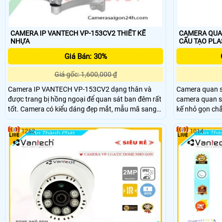
CAMERA IP VANTECH VP-153CV2 THIẾT KẾ
CAMERA QUAN
NHỰA
CẤU TẠO PLA
Giá Bán: 30%
Giá gốc: 1,600,000 ₫
Camera IP VANTECH VP-153CV2 dạng thân và
Camera quan s
được trang bị hồng ngoại để quan sát ban đêm rất
camera quan sát IP S
tốt. Camera có kiểu dáng đẹp mắt, mẫu mã sang
kế nhỏ gọn ch
trọng, sản phẩm có độ ổn định cao
hình ảnh 2.0 M
trũ hình ảnh H
1262
1014