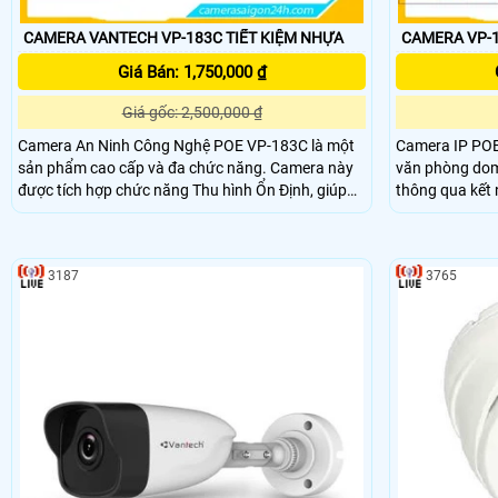
CAMERA VANTECH VP-183C TIẾT KIỆM NHỰA
Giá Bán: 1,750,000 ₫
Giá gốc: 2,500,000 ₫
Camera An Ninh Công Nghệ POE VP-183C là một
Camera IP POE
sản phẩm cao cấp và đa chức năng. Camera này
văn phòng dom
được tích hợp chức năng Thu hình Ổn Định, giúp
thông qua kết nối mạn
hình ảnh không bị rung lắc. Khả năng Cân Bịng
phân giải lên 
Ánh Sáng (BLC) giúp cân bằng ánh sáng trong các
nét và chi tiết
điều kiện khác nhau, đảm bảo hình ảnh rõ nét
động
3187
3765