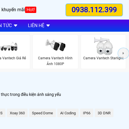
0938.112.399
 khuyến mãi
Hot!
N TỨC
LIÊN HỆ
 Vantech Giá Rẻ
Camera Vantech Hình
Camera Vantech Starlight
Ảnh 1080P
thực trong điều kiện ánh sáng yếu
S
Xoay 360
Speed Dome
AI Coding
IP66
3D DNR