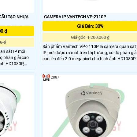
CAMERA IP VANTECH VP-2110P
Giá Bán: 30%
00 ₫
Giá gốc: 1,200,000 ₫
0 ₫
Sản phẩm Vantech VP-2110P là camera quan sát
an sát IP mới
IP mới được ra mắt trên thị trường, có độ phân giả
độ phân giải cao
cao lên đến 2.0 megapixel cho hình ảnh HD1080P,
 ảnh HD1080P,
chống ngược sáng tốt nhất cho việc tái tạo hình
iệc tái tạo hình
ảnh tốt nhất.
2887
ng trình gia đình,