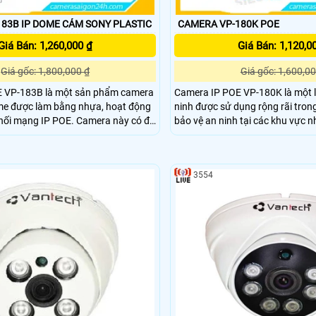
CAMERA VP-183B IP DOME CẢM SONY PLASTIC
CAMERA VP-180K POE
Giá Bán: 1,260,000 ₫
Giá Bán: 1,120,0
Giá gốc: 1,800,000 ₫
Giá gốc: 1,600,00
 VP-183B là một sản phẩm camera
Camera IP POE VP-180K là một 
e được làm bằng nhựa, hoạt động
ninh được sử dụng rộng rãi trong
g IP POE. Camera này có độ
bảo vệ an ninh tại các khu vực 
đến 3.0 MP, mang đến hình ảnh sắc
ở, cửa hàng, kho bãi và các khu 
, phù hợp để xem trên điện thoại di
Camera này được tích hợp công
Ethernet (POE), giúp cấp nguồn đ
3554
thông qua dây mạng, giúp tiết ki
công sức trong cài đặt và bảo tr