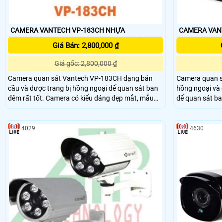
CAMERA VANTECH VP-183CH NHỰA
Giá Bán: 2,800,000 ₫
Giá gốc: 2,800,000 ₫
Camera quan sát Vantech VP-183CH dạng bán
Camera quan s
cầu và được trang bị hồng ngoại để quan sát ban
hồng ngoại và 
đêm rất tốt. Camera có kiểu dáng đẹp mắt, mẫu
để quan sát ban đêm rất 
mã sang trọng, sản phẩm có độ ổn định cao, phù
đẹp mắt, mẫu 
hợp lắp đặt camera cho văn phòng, khách sạn,
định cao, phù 
Spa, các khu chung cư, siêu thị, nhà sách, bệnh
khách sạn, Spa,
4029
4630
viện, ….
sách, bệnh viện