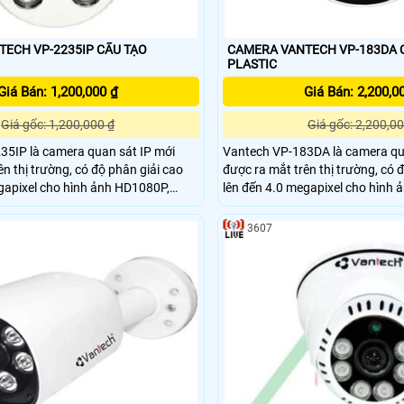
 VP-2235IP CẤU TẠO
CAMERA VANTECH VP-183DA CẤU TẠO NHỰA
PLASTIC
Giá Bán: 1,200,000 ₫
Giá Bán: 2,200,0
Giá gốc: 1,200,000 ₫
Giá gốc: 2,200,00
35IP là camera quan sát IP mới
Vantech VP-183DA là camera qu
n thị trường, có độ phân giải cao
được ra mắt trên thị trường, có 
gapixel cho hình ảnh HD1080P,
lên đến 4.0 megapixel cho hình
ng tốt nhất cho việc tái tạo hình
chống ngược sáng tốt nhất cho v
ảnh tốt nhất. Camera bán cầu VP-183DA phù hợp
3607
lắp đặt bên trong nhà, cho các cô
văn phòng, cửa hàng…