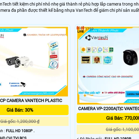
Tech tiết kiệm chi phí nhỏ nhẹ giá thành rẻ phù hợp lắp camera trong nh
amera đa phần được thiết kế bằng nhựa VanTech để giám chi phí sản xuấ
1759
VP-124TP|AP|CP CAMERA VANTECH PLASTIC
CAMERA VP-2200A|T|C VANTE
Giá Bán: 30%
Giá Bán: 770,00
Giá gốc: 1,200,000 ₫
Giá gốc: 1,100,00
nh :
FULL HD 1080P .
HD CVI TVI BCS.
️⚡ Độ Phân giải :
FULL HD 1080P .