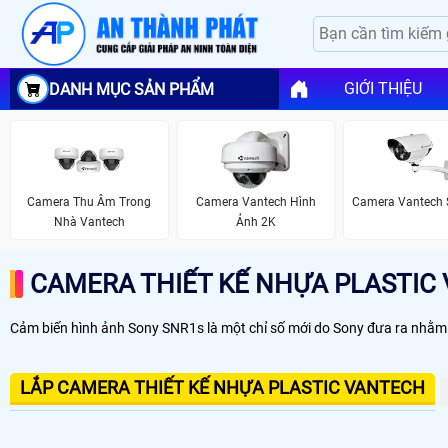
GIỚI THIỆU
DANH MỤC SẢN PHẨM
Camera Thu Âm Trong
Camera Vantech Hình
Camera Vantech S
Nhà Vantech
Ảnh 2K
CAMERA THIẾT KẾ NHỰA PLASTIC
Cảm biến hình ảnh Sony SNR1s là một chỉ số mới do Sony đưa ra nhằm 
LẮP CAMERA THIẾT KẾ NHỰA PLASTIC VANTECH