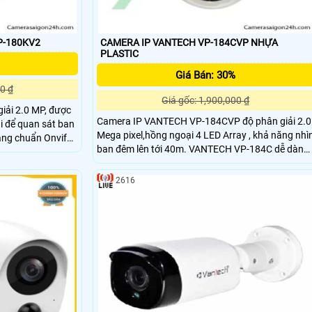
P-180KV2
CAMERA IP VANTECH VP-184CVP NHỰA
PLASTIC
Giá Bán: 30%
0 ₫
Giá gốc: 1,900,000 ₫
iải 2.0 MP, được
Camera IP VANTECH VP-184CVP độ phân giải 2.0
i để quan sát ban
Mega pixel,hồng ngoại 4 LED Array , khả năng nhì
ăng chuẩn Onvif
ban đêm lên tới 40m. VANTECH VP-184C dễ dàng
n mềm thân thiện.
lắp đặt và sử dụng, phần mềm thân thiện.
2616