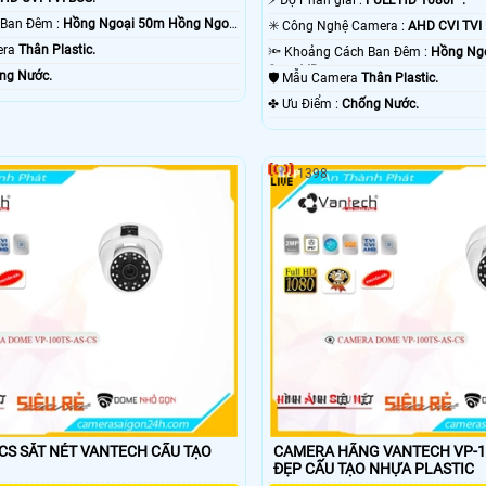
🌜 Khoảng Cách Ban Đêm :
Hồng Ngoại 50m Hồng Ngoại
✳️ Công Nghệ Camera :
AHD CVI TVI
era
Thân Plastic.
🔦 Khoảng Cách Ban Đêm :
Hồng Ng
Smart IR.
ng Nước.
🛡 Mẫu Camera
Thân Plastic.
️✤ Ưu Điểm :
Chống Nước.
1398
 SẮT NÉT VANTECH CẤU TẠO
CAMERA HÃNG VANTECH VP-1
ĐẸP CẤU TẠO NHỰA PLASTIC