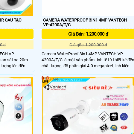
TẠO
CAMERA WATERPROOF 3IN1 4MP VANTECH
VP-4200A/T/C
Giá Bán: 1,200,000 ₫
0 ₫
Giá gốc: 1,200,000 ₫
TECH VP-
Camera WaterProof 3in1 4MP VANTECH VP-
uan sát xa 20m.
4200A/T/C là một sản phẩm tinh tế từ thiết kế đế
 lượng lên đến
chất lượng, độ phân giải 4.0 megapixel, linh kiện
Sony, dễ dàng lắp đặt và sử dụng, phần mềm thân
thiện
1344