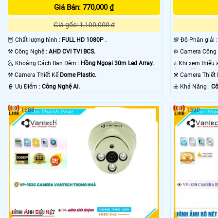
Giá Bán: 770,000 ₫
Giá gốc: 1,100,000 ₫
🦉 Chất lượng hình :
FULL HD 1080P .
💯 Độ Phân giải 
⚒ Công Nghệ :
AHD CVI TVI BCS.
🌜 Khoảng Cách Ban Đêm :
Hồng Ngoại 30m Led Array.
Smart IR.
⚒ Camera Thiết Kế
Dome Plastic.
⚒ Camera Thiết
️👮 Ưu Điểm :
Công Nghệ AI.
️☣️ Khả Năng :
Cô
1688
1390