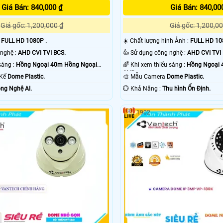
Giá Bán: 840,000 ₫
Giá Bán: 840,00
Giá gốc: 1,200,000 ₫
Giá gốc: 1,200,00
:
FULL HD 1080P .
☀️ Chất lượng hình Ảnh :
FULL HD 10
⚙ Camera Công nghệ :
AHD CVI TVI BCS.
👍 Sử dụng công nghệ :
AHD CVI TVI
⭐ Khi xem thiếu sáng :
Hồng Ngoại 40m Hồng Ngoại
🌈 Khi xem thiếu sáng :
Hồng Ngoại 
SMD.
 Kế
Dome Plastic.
🎨 Mẫu Camera
Dome Plastic.
ng Nghệ AI.
️💮 Khả Năng :
Thu hình Ổn Định.
1902