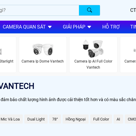
CT
CAMERA QUAN SÁT
GIẢI PHÁP
HỖ TRỢ
TI
tarlight
Camera Ip Dome Vantech
Camera Ip AI Full Color
Camera
Vantech
 VANTECH
đảm bảo chất lượng hình ảnh được cải thiện tốt hơn và có màu sắc chân 
Mic Và Loa
Dual Light
78°
Hồng Ngoại
Full Color
AI
CMO