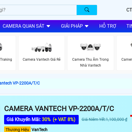
CT
CAMERA QUAN SÁT
GIẢI PHÁP
HỖ TRỢ
TI
Traking
Camera Vantech Giá Rẻ
Camera Thu Âm Trong
Camer
Nhà Vantech
antech VP-2200A/T/C
CAMERA VANTECH VP-2200A/T/C
Giá Khuyến Mãi:
30%
(+ VAT 8%)
Giá Niêm Yết:1,100,000 ₫
Thương Hiệu
VanTech