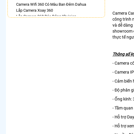
Camera Wifi 360 Có Màu Ban Đêm Dahua
Lắp Camera Xoay 360
Camera Ca
Lắp Camera 360 Báo Động Kbvision
công trình 
Camera Ezviz 360
và dễ dàng
Lắp Camera Wifi Ngoài Trời Xoay 360 Chính Hãng
showroom ca
Dahua
thực tế ngư
Camera Ebitcam 360
Lắp Camera Ip Dahua 360
Camera Xoay 360 Hikvision
Thông số k
LẮP CAMERA THEO NHU CẦU
- Camera c
Lắp Camera Văn Phòng Giá Rẻ
- Camera I
Lắp Camera Nhà Xưởng Giá Rẻ
- Cảm biến 
Lắp Camera Gia Đình Giá Rẻ
Lắp Camera Kho Hàng Giá Rẻ
- Độ phân g
Lắp Camera Cửa Hàng Giá Rẻ
- Ống kính
Lắp Camera Wifi Giá Rẻ Chính Hãng
Lắp Camera Công Trình Giá Rẻ
- Tầm quan
Camera 360 Giá Rẻ
- Hỗ trợ Da
- Hỗ trợ xe