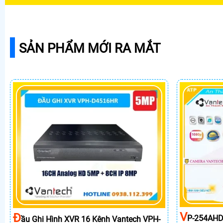
SẢN PHẨM MỚI RA MẮT
V
Đ
P-254AHD
Ầu Ghi Hình XVR 16 Kênh Vantech VPH-