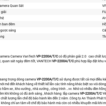
Camera Quan Sát
VP
 giải
FU
ghệ
AH
ìn ban đêm
Hồ
ngược sáng
Câ
ăng
Th
camera Camera VanTech
VP-2200A/T/C
có độ phân giải 2.0 cao chất lư
, quan sát ngày đêm tốt, VANTECH
VP-2200A/T/C
phù hợp lắp đặt khu vự
ế sang trọng dòng camera
VP-2200A/T/C
.sử dụng được tất cả mọi điều kiệ
mới mẻ đến khách hàng về thiết kế lẫn các tính năng khác biệt so vói d
các hầm xe , kho xưởng , nhà xưởng , công trình …vv. Nhờ có nhiều đèn h
đêm khi không có đủ ánh sáng , khách hàng lắp camera
VP-2200A/T/C
Yê
chất lượng lẫn chế độ bảo hành lên đến 2 năm .Công ty An Thành Phát t
 không chỉ an tâm về chế độ bảo hành mà còn có nhiều khuyến mãi khi