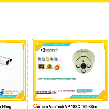
C
h Hãng
Amera VanTech VP-183C Tiết Kiệm