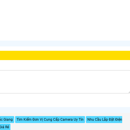
ắc Giang
Tìm Kiếm Đơn Vị Cung Cấp Camera Uy Tín
Nhu Cầu Lắp Đặt Điện
Giá Rẻ