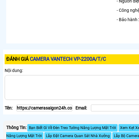
- Nguồn đi
- Công nghệ
- Bảo hành 
ĐÁNH GIÁ
CAMERA VANTECH VP-2200A/T/C
Nội dung:
Tên:
Email:
Thông Tin:
Bạn Biết Gì Về Đèn Treo Tường Năng Lượng Mặt Trời
Xem Kẹt X
Năng Lượng Mặt Trời
Lắp Đặt Camera Quan Sát Nhà Xưởng
Lắp Bộ Camer