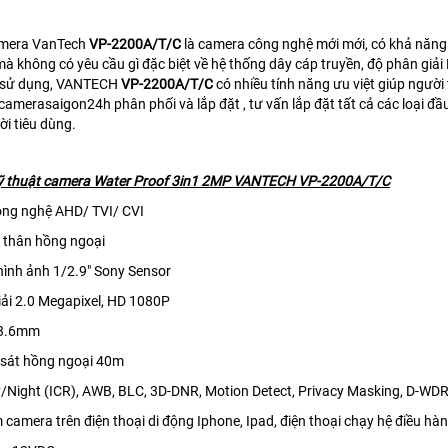
mera VanTech
VP-2200A/T/C
là camera công nghệ mới mới, có khả năng t
mà không có yêu cầu gì đặc biệt về hệ thống dây cáp truyền, độ phân giả
 sử dụng, VANTECH
VP-2200A/T/C
có nhiều tính năng ưu việt giúp người 
merasaigon24h phân phối và lắp đặt , tư vấn lắp đặt tất cả các loại đầ
ời tiêu dùng.
ỹ thuật camera Water Proof 3in1 2MP VANTECH VP-2200A/T/C
ông nghệ AHD/ TVI/ CVI
P thân hồng ngoại
hình ảnh 1/2.9" Sony Sensor
iải 2.0 Megapixel, HD 1080P
: 3.6mm
 sát hồng ngoại 40m
y/Night (ICR), AWB, BLC, 3D-DNR, Motion Detect, Privacy Masking, D-WDR
m camera trên điện thoại di động Iphone, Ipad, điện thoại chạy hệ điều hà