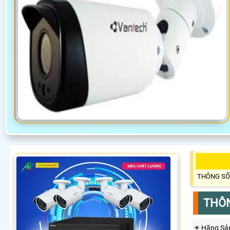
THÔNG SỐ
THÔN
✴️ Hãng Sả