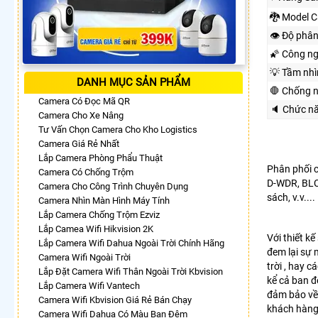
🐉️ Model 
👁 Độ phân
🌠 Công n
💡 Tầm nh
DANH MỤC SẢN PHẨM
🛑 Chống 
Camera Có Đọc Mã QR
🔈 Chức n
Camera Cho Xe Nâng
Tư Vấn Chọn Camera Cho Kho Logistics
Camera Giá Rẻ Nhất
Lắp Camera Phòng Phẩu Thuật
Phân phối 
Camera Có Chống Trộm
D-WDR, BLC
Camera Cho Công Trình Chuyên Dụng
sách, v.v....
Camera Nhìn Màn Hình Máy Tính
Lắp Camera Chống Trộm Ezviz
Lắp Camea Wifi Hikvision 2K
Với thiết k
Lắp Camera Wifi Dahua Ngoài Trời Chính Hãng
đem lại sự 
Camera Wifi Ngoài Trời
trời , hay 
Lắp Đặt Camera Wifi Thân Ngoài Trời Kbvision
kể cả ban 
Lắp Camera Wifi Vantech
đảm bảo về 
Camera Wifi Kbvision Giá Rẻ Bán Chạy
khách hàng
Camera Wifi Dahua Có Màu Ban Đêm