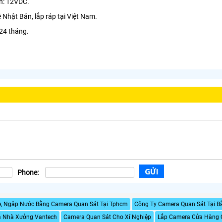
ện: 12VDC.
 Nhật Bản, lắp ráp tại Việt Nam.
24 tháng.
Phone:
e, Ngâp Nước Bằng Camera Quan Sát Tại Tphcm
Công Ty Camera Quan Sát Tại B
a Nhà Xưởng Vantech
Camera Quan Sát Cho Xí Nghiệp
Lắp Camera Cửa Hàng 