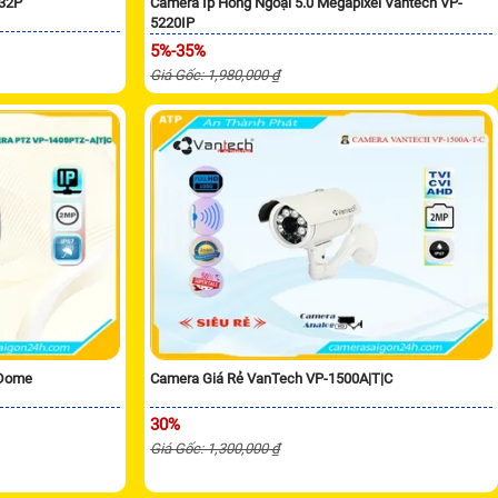
/32P
Camera Ip Hồng Ngoại 5.0 Megapixel Vantech VP-
5220IP
5%-35%
Giá Gốc: 1,980,000 ₫
 Dome
Camera Giá Rẻ VanTech VP-1500A|T|C
30%
Giá Gốc: 1,300,000 ₫