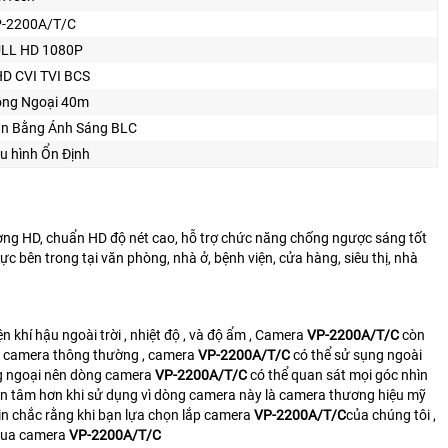
-2200A/T/C
LL HD 1080P
D CVI TVI BCS
ng Ngoại 40m
n Bằng Ánh Sáng BLC
u hình Ổn Định
ợng HD, chuẩn HD độ nét cao, hỗ trợ chức năng chống ngược sáng tốt
c bên trong tại văn phòng, nhà ở, bệnh viện, cửa hàng, siêu thị, nhà
n khí hậu ngoài trời , nhiệt độ , và độ ẩm , Camera
VP-2200A/T/C
còn
òng camera thông thường , camera
VP-2200A/T/C
có thể sử sụng ngoài
ồng ngoại nên dòng camera
VP-2200A/T/C
có thể quan sát mọi góc nhìn
n tâm hơn khi sử dụng vì dòng camera này là camera thương hiệu mỹ
in chắc rằng khi bạn lựa chọn lắp camera
VP-2200A/T/C
của chúng tôi ,
 mua camera
VP-2200A/T/C