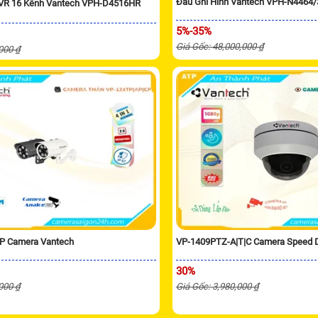
Đầu Ghi Hình Vantech VPH-N4464
XVR 16 Kênh Vantech VPH-D4516HR
5%-35%
Giá Gốc: 48,000,000 ₫
,000 ₫
P Camera Vantech
VP-1409PTZ-A|T|C Camera Speed
30%
,000 ₫
Giá Gốc: 3,980,000 ₫