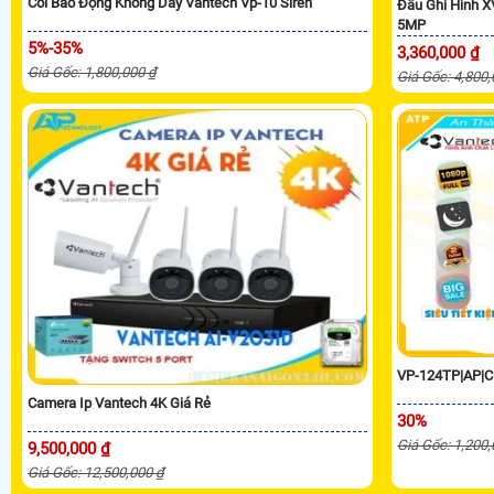
Còi Báo Động Không Dây Vantech Vp-10 Siren
Đầu Ghi Hình 
5MP
5%-35%
3,360,000 ₫
Giá Gốc: 1,800,000 ₫
Giá Gốc: 4,800
VP-124TP|AP|C
Camera Ip Vantech 4K Giá Rẻ
30%
Giá Gốc: 1,200
9,500,000 ₫
Giá Gốc: 12,500,000 ₫