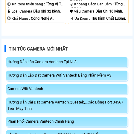
TVI BCS.
🌔 Khi xem thiếu sáng :
Từng Vị Trí
🌙 Khoảng Cách Ban Đêm :
Từng
Camera .
Vị Trí Camera .
🗜️ Loại Camera
Đầu Ghi 32 kênh.
🛡 Mẫu Camera
Đầu Ghi 16 kênh.
️💮 Khả Năng :
Công Nghệ AI.
️🔈 Ưu Điểm :
Thu hình Chất Lượng.
TIN TỨC CAMERA MỚI NHẤT
Hướng Dẫn Lắp Camera Vantech Tại Nhà
Hướng Dẫn Lắp Đặt Camera Wifi Vantech Bằng Phần Mềm V3
Camera Wifi Vantech
Hướng Dẫn Cài Đặt Camera Vantech,Questek,...Các Dòng Port 34567
Trên Máy Tính
Phân Phối Camera Vantech Chính Hãng