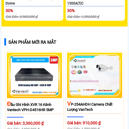
Dome
1500A|T|C
30%
30%
Giá Gốc: 3,980,000 ₫
Giá Gốc: 1,300,000 ₫
SẢN PHẨM MỚI RA MẮT
V
Đ
P-254AHDH Camera Chất
Ầu Ghi Hình XVR 16 Kênh
Lượng VanTech
Vantech VPH-D4516HR 5MP
Giá bán: 910,000 ₫
Giá bán: 3,360,000 ₫