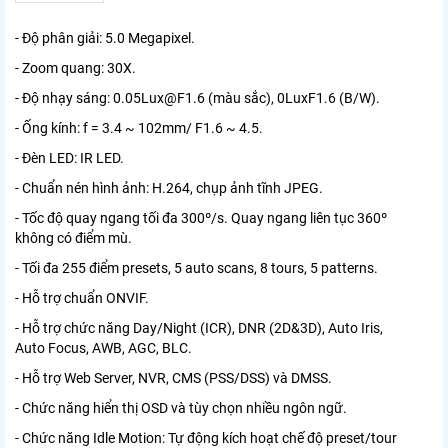
- Độ phân giải: 5.0 Megapixel.
- Zoom quang: 30X.
- Độ nhạy sáng: 0.05Lux@F1.6 (màu sắc), 0LuxF1.6 (B/W).
- Ống kính: f = 3.4 ~ 102mm/ F1.6 ~ 4.5.
- Đèn LED: IR LED.
- Chuẩn nén hình ảnh: H.264, chụp ảnh tĩnh JPEG.
- Tốc độ quay ngang tối đa 300º/s. Quay ngang liên tục 360º
không có điểm mù.
- Tối đa 255 điểm presets, 5 auto scans, 8 tours, 5 patterns.
- Hỗ trợ chuẩn ONVIF.
- Hỗ trợ chức năng Day/Night (ICR), DNR (2D&3D), Auto Iris,
Auto Focus, AWB, AGC, BLC.
- Hỗ trợ Web Server, NVR, CMS (PSS/DSS) và DMSS.
- Chức năng hiển thị OSD và tùy chọn nhiều ngôn ngữ.
- Chức năng Idle Motion: Tự động kích hoạt chế độ preset/tour