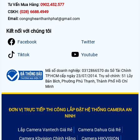
0902.452.577
Tư Vấn Mua Hàng:
(028) 6688.4949
CSKH:
Email:
congngheanthanhphat@gmail.com
Kết nối với chúng tôi
Facebook
Twitter
Tiktok
Youtube
Mã số doanh nghiệp: 0312866570 do Sở Tài Chính
TP.HCM cấp ngày 23/07/2014. Trụ sở chính: 51 Lũy
Bán Bích, Phường Phú Thạnh, Thành Phố Hồ Chí
Minh
ĐƠN VỊ TRỰC TIẾP THI CÔNG LẮP ĐẶT HỆ THỐNG CAMERA AN
NINH
Lắp Camera Vantech Giá Rẻ
Camera Dahua Giá Rẻ
Camera Kbvision Chính Hãng
Camera HIKVISION