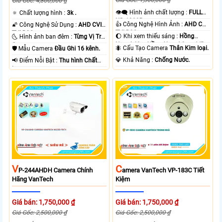
Giá Gốc: 1,300,000 ₫
Giá Gốc: 4,800,000 ₫
👁️‍🗨 Hình ảnh chất lượng :
FULL
🔅 Chất lượng hình :
3k .
HD 1080P .
👍 Công Nghệ Hình Ảnh :
AHD CVI
🌠 Công Nghệ Sử Dụng :
AHD CVI
TVI BCS.
TVI BCS.
🌔 Khi xem thiếu sáng :
Hồng
🌜 Hình ảnh ban đêm :
Từng Vị Trí
Ngoại 40m Hồng Ngoại Smart IR.
Camera .
🐜 Cấu Tạo Camera
Thân Kim loại.
🛡 Mẫu Camera
Đầu Ghi 16 kênh.
️💎 Khả Năng :
Chống Nước.
️📢 Điểm Nỗi Bật :
Thu hình Chất
Lượng.
V
C
P-244AHDH Camera Chính
Amera VanTech VP-183C Tiết
Hãng VanTech
Kiệm
Giá bán: 1,750,000 ₫
Giá bán: 1,750,000 ₫
Giá Gốc: 2,500,000 ₫
Giá Gốc: 2,500,000 ₫