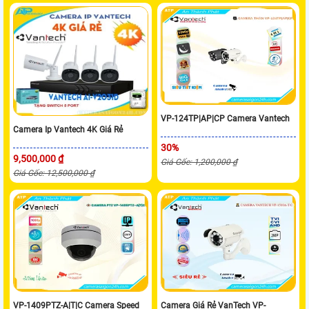
VP-124TP|AP|CP Camera Vantech
Camera Ip Vantech 4K Giá Rẻ
30%
9,500,000 ₫
Giá Gốc: 1,200,000 ₫
Giá Gốc: 12,500,000 ₫
VP-1409PTZ-A|T|C Camera Speed
Camera Giá Rẻ VanTech VP-