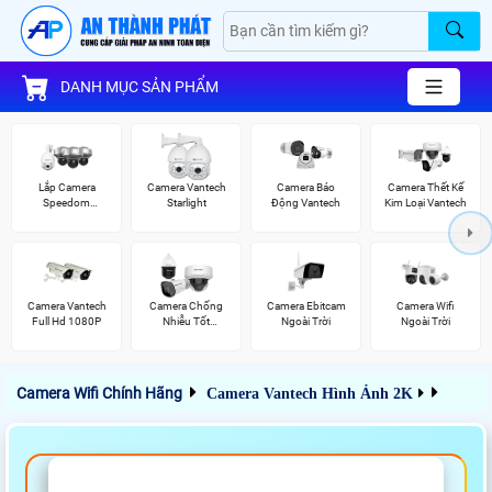
DANH MỤC SẢN PHẨM
Lắp Camera
Camera Vantech
Camera Báo
Camera Thết Kế
Speedom
Starlight
Động Vantech
Kim Loại Vantech
Vantech
Camera Vantech
Camera Chống
Camera Ebitcam
Camera Wifi
Full Hd 1080P
Nhiễu Tốt
Ngoài Trời
Ngoài Trời
Vantech
Camera Wifi Chính Hãng
Camera Vantech Hình Ảnh 2K