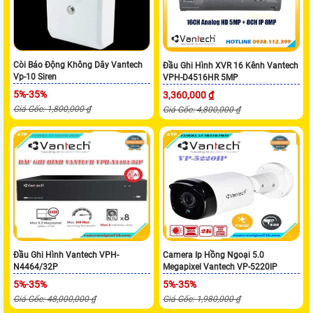
Còi Báo Động Không Dây Vantech
Đầu Ghi Hình XVR 16 Kênh Vantech
Vp-10 Siren
VPH-D4516HR 5MP
5%-35%
3,360,000 ₫
Giá Gốc: 1,800,000 ₫
Giá Gốc: 4,800,000 ₫
Đầu Ghi Hình Vantech VPH-
Camera Ip Hồng Ngoại 5.0
N4464/32P
Megapixel Vantech VP-5220IP
5%-35%
5%-35%
Giá Gốc: 48,000,000 ₫
Giá Gốc: 1,980,000 ₫