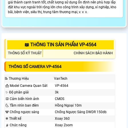
giá thành cạnh tranh tốt, chất lượng sử dụng ổn định nên phù hợp lắp
đặt khu vực ngoài trời rộng lớn cho công trình xây dựng, xí nghiệp, kho
bãi, bệnh viện, siêu thị, trung tâm thương mại, v. v. v.
📖 THÔNG TIN SẢN PHẨM VP-4564
THÔNG SỐ KỸ THUẬT
CHÍNH SÁCH BẢO HÀNH
THÔNG SỐ CAMERA VP-4564
📝 Thương Hiệu
VanTech
📩 Model Camera Quan Sát
VP-4564
✨ Độ phân giải
3k
🔳 Cảm biến hình ảnh
CMOS
🌜 Tầm nhìn ban đêm
Hồng Ngoại 10m
🕎 Chống ngược sáng
Chống Ngược Sáng DWDR 150db
❄ Thiết kế
Xoay 360
📡 Chức năng
Xoay Zoom