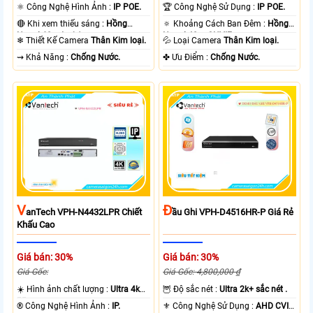
⚛️ Công Nghệ Hình Ảnh :
IP POE.
🏆 Công Nghệ Sử Dụng :
IP POE.
🔴 Khi xem thiếu sáng :
Hồng
🔅 Khoảng Cách Ban Đêm :
Hồng
Ngoại 60m Led Array.
Ngoại 40m ONVIF.
❄ Thiết Kế Camera
Thân Kim loại.
💦 Loại Camera
Thân Kim loại.
️⇝ Khả Năng :
Chống Nước.
️✤ Ưu Điểm :
Chống Nước.
V
Đ
AnTech VPH-N4432LPR Chiết
Ầu Ghi VPH-D4516HR-P Giá Rẻ
Khấu Cao
Giá bán: 30%
Giá bán: 30%
Giá Gốc:
Giá Gốc: 4,800,000 ₫
☀️ Hình ảnh chất lượng :
Ultra 4k
🦉 Độ sắc nét :
Ultra 2k+ sắc nét .
👍🏾 .
®️ Công Nghệ Hình Ảnh :
IP.
⚜️ Công Nghệ Sử Dụng :
AHD CVI