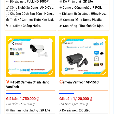
️👀 Độ sắc nét :
FULL HD 1080P .
🔆 Độ Phân giải :
2K Lite .
🌠 Công Nghệ Sử Dụng :
AHD CVI
✳️ Camera Công nghệ :
IP POE.
TVI BCS.
🌙 Khoảng Cách Ban Đêm :
Hồng
⭐ Khi xem thiếu sáng :
Hồng Ngoại
Ngoại 70m Led Array.
30m Led Array.
🕸️ Thiết Kế Camera
Thân Kim loại.
🕉️ Camera Dòng
Dome Plastic.
️🎙 Ưu Điểm :
Chống Nước.
️⌘ Khả Năng :
Thu hình Ổn Định.
V
C
P-154C Camera Chính Hãng
Amera VanTech VP-151C
VanTech
Giá bán: 1,750,000 ₫
Giá bán: 1,120,000 ₫
Giá Gốc: 2,500,000 ₫
Giá Gốc: 1,600,000 ₫
💯 Hình ảnh chất lượng :
2K Lite .
️⚡ Độ sắc nét :
2K Lite .