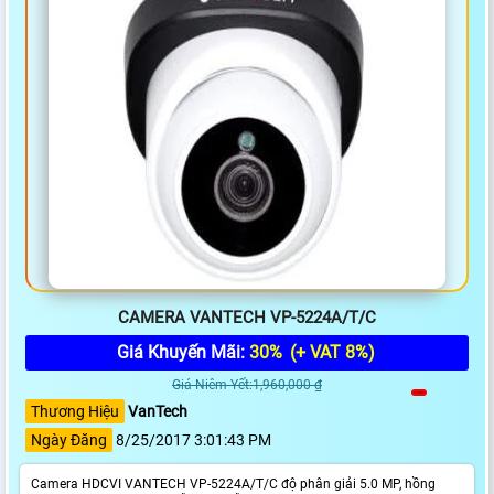
CAMERA VANTECH VP-5224A/T/C
Giá Khuyến Mãi:
30%
(+ VAT 8%)
Giá Niêm Yết:1,960,000 ₫
Thương Hiệu
VanTech
Ngày Đăng
8/25/2017 3:01:43 PM
Camera HDCVI VANTECH VP-5224A/T/C độ phân giải 5.0 MP, hồng