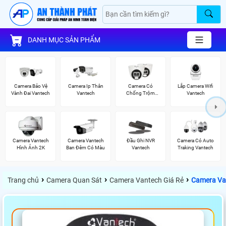
DANH MỤC SẢN PHẨM
Camera Bảo Vệ
Camera Ip Thân
Camera Có
Lắp Camera Wifi
Vành Đai Vantech
Vantech
Chống Trộm
Vantech
Vantech
Camera Vantech
Camera Vantech
Đầu Ghi NVR
Camera Có Auto
Hình Ảnh 2K
Ban Đêm Có Màu
Vantech
Traking Vantech
›
›
›
Trang chủ
Camera Quan Sát
Camera Vantech Giá Rẻ
Camera Va