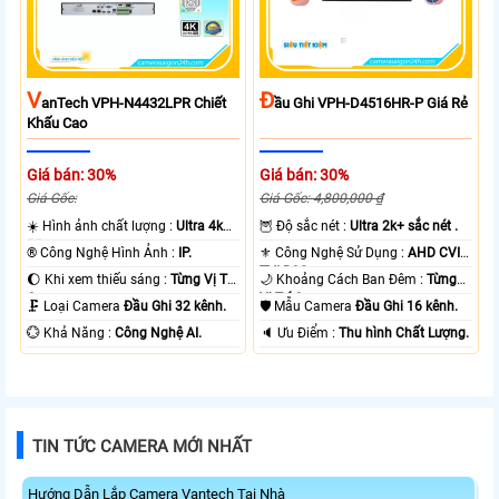
V
Đ
AnTech VPH-N4432LPR Chiết
Ầu Ghi VPH-D4516HR-P Giá Rẻ
Khấu Cao
Giá bán: 30%
Giá bán: 30%
Giá Gốc:
Giá Gốc: 4,800,000 ₫
☀️ Hình ảnh chất lượng :
Ultra 4k
🦉 Độ sắc nét :
Ultra 2k+ sắc nét .
👍🏾 .
®️ Công Nghệ Hình Ảnh :
IP.
⚜️ Công Nghệ Sử Dụng :
AHD CVI
TVI BCS.
🌔 Khi xem thiếu sáng :
Từng Vị Trí
🌙 Khoảng Cách Ban Đêm :
Từng
Camera .
Vị Trí Camera .
🗜️ Loại Camera
Đầu Ghi 32 kênh.
🛡 Mẫu Camera
Đầu Ghi 16 kênh.
️💮 Khả Năng :
Công Nghệ AI.
️🔈 Ưu Điểm :
Thu hình Chất Lượng.
TIN TỨC CAMERA MỚI NHẤT
Hướng Dẫn Lắp Camera Vantech Tại Nhà