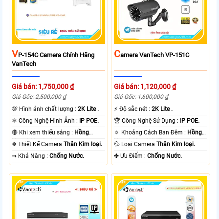
V
C
P-154C Camera Chính Hãng
Amera VanTech VP-151C
VanTech
Giá bán: 1,750,000 ₫
Giá bán: 1,120,000 ₫
Giá Gốc: 2,500,000 ₫
Giá Gốc: 1,600,000 ₫
💯 Hình ảnh chất lượng :
2K Lite .
️⚡ Độ sắc nét :
2K Lite .
⚛️ Công Nghệ Hình Ảnh :
IP POE.
🏆 Công Nghệ Sử Dụng :
IP POE.
🔴 Khi xem thiếu sáng :
Hồng
🔅 Khoảng Cách Ban Đêm :
Hồng
Ngoại 60m Led Array.
Ngoại 40m ONVIF.
❄ Thiết Kế Camera
Thân Kim loại.
💦 Loại Camera
Thân Kim loại.
️⇝ Khả Năng :
Chống Nước.
️✤ Ưu Điểm :
Chống Nước.