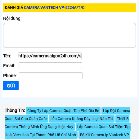
ĐÁNH GIÁ
CAMERA VANTECH VP-5224A/T/C
Nội dung:
Tên:
Email:
Phone:
Thông Tin:
Công Ty Lăp Camera Quận Tân Phú Giá Rẻ
Lắp Đặt Camera
Quan Sát Cho Quán Cafe
Lắp Camera Không Dây Loại Nào Tốt
Thiết Bị
Camera Thông Minh Ứng Dụng Hiện Nay
Lắp Camera Quan Sát Tiệm Tạp
Hoá,Bách Hoá Tại Thành Phố Hồ Chí Minh
Bộ Kit Camera Ip Vantech VP-