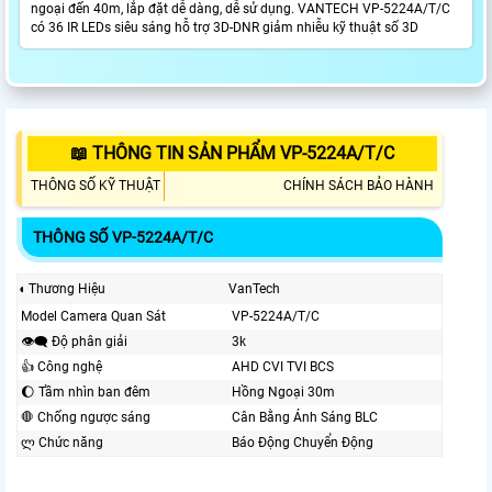
ngoại đến 40m, lắp đặt dễ dàng, dễ sử dụng. VANTECH VP-5224A/T/C
có 36 IR LEDs siêu sáng hỗ trợ 3D-DNR giảm nhiễu kỹ thuật số 3D
📖 THÔNG TIN SẢN PHẨM VP-5224A/T/C
THÔNG SỐ KỸ THUẬT
CHÍNH SÁCH BẢO HÀNH
THÔNG SỐ VP-5224A/T/C
◖ Thương Hiệu
VanTech
Model Camera Quan Sát
VP-5224A/T/C
👁️‍🗨 Độ phân giải
3k
👍 Công nghệ
AHD CVI TVI BCS
🌔 Tầm nhìn ban đêm
Hồng Ngoại 30m
🛑 Chống ngược sáng
Cân Bằng Ánh Sáng BLC
ლ Chức năng
Báo Động Chuyển Động