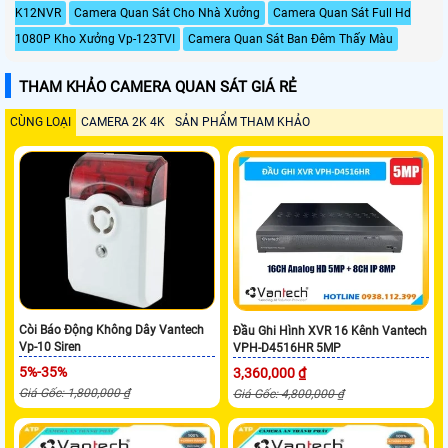
K12NVR
Camera Quan Sát Cho Nhà Xưởng
Camera Quan Sát Full Hd
1080P Kho Xưởng Vp-123TVI
Camera Quan Sát Ban Đêm Thấy Màu
THAM KHẢO CAMERA QUAN SÁT GIÁ RẺ
CÙNG LOẠI
CAMERA 2K 4K
SẢN PHẨM THAM KHẢO
Còi Báo Động Không Dây Vantech
Đầu Ghi Hình XVR 16 Kênh Vantech
Vp-10 Siren
VPH-D4516HR 5MP
5%-35%
3,360,000 ₫
Giá Gốc: 1,800,000 ₫
Giá Gốc: 4,800,000 ₫