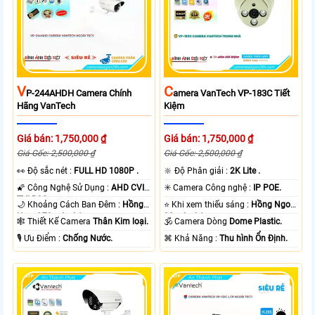
V
C
P-244AHDH Camera Chính
Amera VanTech VP-183C Tiết
Hãng VanTech
Kiệm
Giá bán: 1,750,000 ₫
Giá bán: 1,750,000 ₫
Giá Gốc: 2,500,000 ₫
Giá Gốc: 2,500,000 ₫
️👀 Độ sắc nét :
FULL HD 1080P .
🔆 Độ Phân giải :
2K Lite .
🌠 Công Nghệ Sử Dụng :
AHD CVI
✳️ Camera Công nghệ :
IP POE.
TVI BCS.
🌙 Khoảng Cách Ban Đêm :
Hồng
⭐ Khi xem thiếu sáng :
Hồng Ngoại
Ngoại 70m Led Array.
30m Led Array.
🕸️ Thiết Kế Camera
Thân Kim loại.
🕉️ Camera Dòng
Dome Plastic.
️🎙 Ưu Điểm :
Chống Nước.
️⌘ Khả Năng :
Thu hình Ổn Định.