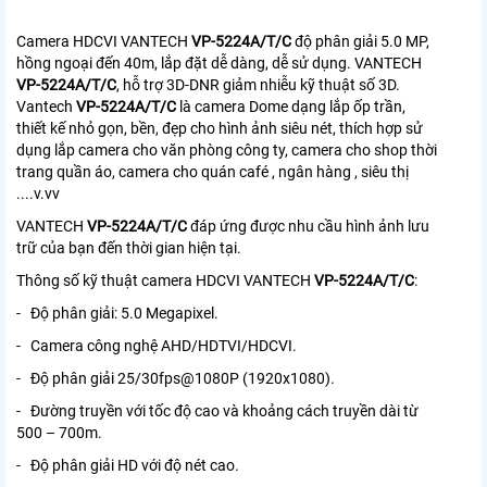
Camera HDCVI VANTECH
VP-5224A/T/C
độ phân giải 5.0 MP,
hồng ngoại đến 40m, lắp đặt dễ dàng, dễ sử dụng. VANTECH
VP-5224A/T/C
, hỗ trợ 3D-DNR giảm nhiễu kỹ thuật số 3D.
Vantech
VP-5224A/T/C
là camera Dome dạng lắp ốp trần,
thiết kế nhỏ gọn, bền, đẹp cho hình ảnh siêu nét, thích hợp sử
dụng lắp camera cho văn phòng công ty, camera cho shop thời
trang quần áo, camera cho quán café , ngân hàng , siêu thị
....v.vv
VANTECH
VP-5224A/T/C
đáp ứng được nhu cầu hình ảnh lưu
trữ của bạn đến thời gian hiện tại.
Thông số kỹ thuật camera HDCVI VANTECH
VP-5224A/T/C
:
- Độ phân giải: 5.0 Megapixel.
- Camera công nghệ AHD/HDTVI/HDCVI.
- Độ phân giải 25/30fps@1080P (1920x1080).
- Đường truyền với tốc độ cao và khoảng cách truyền dài từ
500 – 700m.
- Độ phân giải HD với độ nét cao.