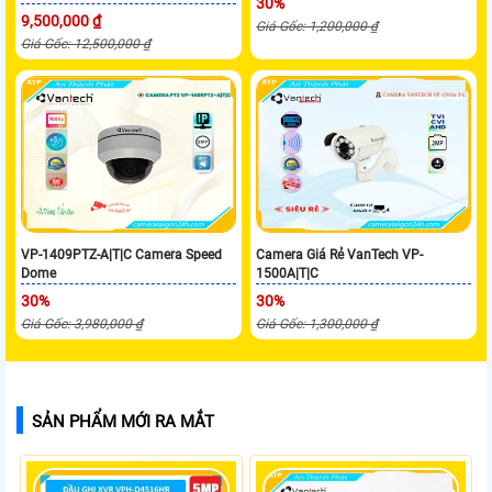
30%
9,500,000 ₫
Giá Gốc: 1,200,000 ₫
Giá Gốc: 12,500,000 ₫
VP-1409PTZ-A|T|C Camera Speed
Camera Giá Rẻ VanTech VP-
Dome
1500A|T|C
30%
30%
Giá Gốc: 3,980,000 ₫
Giá Gốc: 1,300,000 ₫
SẢN PHẨM MỚI RA MẮT