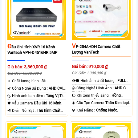
V
Đ
P-254AHDH Camera Chất
Ầu Ghi Hình XVR 16 Kênh
Lượng VanTech
Vantech VPH-D4516HR 5MP
Giá bán: 910,000 ₫
Giá bán: 3,360,000 ₫
Giá Gốc: 1,300,000 ₫
Giá Gốc: 4,800,000 ₫
👁️‍🗨 Hình ảnh chất lượng :
FULL
🔅 Chất lượng hình :
3k .
HD 1080P .
👍 Công Nghệ Hình Ảnh :
AHD CVI
🌠 Công Nghệ Sử Dụng :
AHD CVI
TVI BCS.
TVI BCS.
🌔 Khi xem thiếu sáng :
Hồng
🌜 Hình ảnh ban đêm :
Từng Vị Trí
Ngoại 40m Hồng Ngoại Smart IR.
Camera .
🐜 Cấu Tạo Camera
Thân Kim loại.
🛡 Mẫu Camera
Đầu Ghi 16 kênh.
️💎 Khả Năng :
Chống Nước.
️📢 Điểm Nỗi Bật :
Thu hình Chất
Lượng.