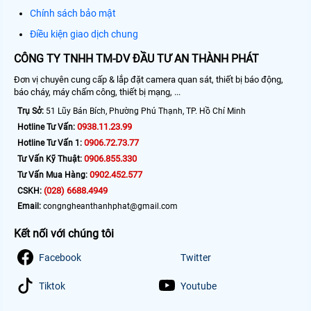
Chính sách bảo mật
Điều kiện giao dịch chung
CÔNG TY TNHH TM-DV ĐẦU TƯ AN THÀNH PHÁT
Đơn vị chuyên cung cấp & lắp đặt camera quan sát, thiết bị báo động,
báo cháy, máy chấm công, thiết bị mạng, ...
Trụ Sở:
51 Lũy Bán Bích, Phường Phú Thạnh, TP. Hồ Chí Minh
0938.11.23.99
Hotline Tư Vấn:
0906.72.73.77
Hotline Tư Vấn 1:
0906.855.330
Tư Vấn Kỹ Thuật:
0902.452.577
Tư Vấn Mua Hàng:
(028) 6688.4949
CSKH:
Email:
congngheanthanhphat@gmail.com
Kết nối với chúng tôi
Facebook
Twitter
Tiktok
Youtube