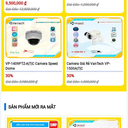
9,500,000 ₫
Giá Gốc: 1,200,000 ₫
Giá Gốc: 12,500,000 ₫
VP-1409PTZ-A|T|C Camera Speed
Camera Giá Rẻ VanTech VP-
Dome
1500A|T|C
30%
30%
Giá Gốc: 3,980,000 ₫
Giá Gốc: 1,300,000 ₫
SẢN PHẨM MỚI RA MẮT