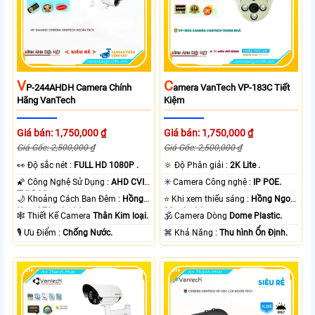
V
C
P-244AHDH Camera Chính
Amera VanTech VP-183C Tiết
Hãng VanTech
Kiệm
Giá bán: 1,750,000 ₫
Giá bán: 1,750,000 ₫
Giá Gốc: 2,500,000 ₫
Giá Gốc: 2,500,000 ₫
️👀 Độ sắc nét :
FULL HD 1080P .
🔆 Độ Phân giải :
2K Lite .
🌠 Công Nghệ Sử Dụng :
AHD CVI
✳️ Camera Công nghệ :
IP POE.
TVI BCS.
🌙 Khoảng Cách Ban Đêm :
Hồng
⭐ Khi xem thiếu sáng :
Hồng Ngoại
Ngoại 70m Led Array.
30m Led Array.
🕸️ Thiết Kế Camera
Thân Kim loại.
🕉️ Camera Dòng
Dome Plastic.
️🎙 Ưu Điểm :
Chống Nước.
️⌘ Khả Năng :
Thu hình Ổn Định.