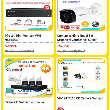
Đầu Ghi Hình Vantech VPH-
Camera Ip Hồng Ngoại 5.0
N4464/32P
Megapixel Vantech VP-5220IP
5%-35%
5%-35%
Giá Gốc: 48,000,000 ₫
Giá Gốc: 1,980,000 ₫
VP-124TP|AP|CP Camera Vantech
Camera Ip Vantech 4K Giá Rẻ
30%