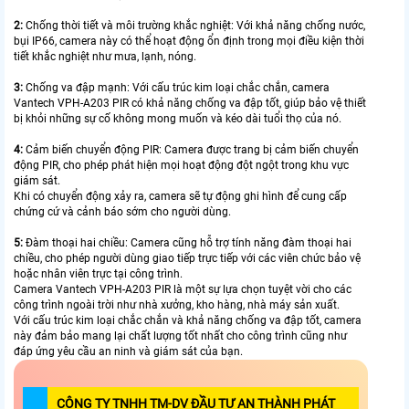
2:
Chống thời tiết và môi trường khắc nghiệt: Với khả năng chống nước,
bụi IP66, camera này có thể hoạt động ổn định trong mọi điều kiện thời
tiết khắc nghiệt như mưa, lạnh, nóng.
3:
Chống va đập mạnh: Với cấu trúc kim loại chắc chắn, camera
Vantech VPH-A203 PIR có khả năng chống va đập tốt, giúp bảo vệ thiết
bị khỏi những sự cố không mong muốn và kéo dài tuổi thọ của nó.
4:
Cảm biến chuyển động PIR: Camera được trang bị cảm biến chuyển
động PIR, cho phép phát hiện mọi hoạt động đột ngột trong khu vực
giám sát.
Khi có chuyển động xảy ra, camera sẽ tự động ghi hình để cung cấp
chứng cứ và cảnh báo sớm cho người dùng.
5:
Đàm thoại hai chiều: Camera cũng hỗ trợ tính năng đàm thoại hai
chiều, cho phép người dùng giao tiếp trực tiếp với các viên chức bảo vệ
hoặc nhân viên trực tại công trình.
Camera Vantech VPH-A203 PIR là một sự lựa chọn tuyệt vời cho các
công trình ngoài trời như nhà xưởng, kho hàng, nhà máy sản xuất.
Với cấu trúc kim loại chắc chắn và khả năng chống va đập tốt, camera
này đảm bảo mang lại chất lượng tốt nhất cho công trình cũng như
đáp ứng yêu cầu an ninh và giám sát của bạn.
CÔNG TY TNHH TM-DV ĐẦU TƯ AN THÀNH PHÁT