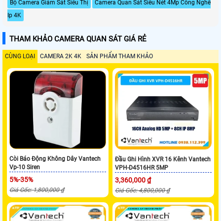
Bộ Camera Giám Sát Siêu Thị
Camera Quan Sát Siêu Nét 4Mp Công Nghê
Ip 4K
THAM KHẢO CAMERA QUAN SÁT GIÁ RẺ
CÙNG LOẠI
CAMERA 2K 4K
SẢN PHẨM THAM KHẢO
Còi Báo Động Không Dây Vantech
Đầu Ghi Hình XVR 16 Kênh Vantech
Vp-10 Siren
VPH-D4516HR 5MP
5%-35%
3,360,000 ₫
Giá Gốc: 1,800,000 ₫
Giá Gốc: 4,800,000 ₫