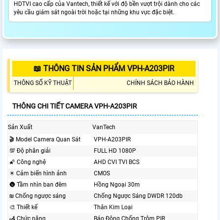
HDTVI cao cấp của Vantech, thiết kế với độ bền vượt trội dành cho các
yêu cầu giám sát ngoài trời hoặc tại những khu vực đặc biệt.
📖 THÔNG TIN SẢN PHẨM VPH-A203PIR
THÔNG SỐ KỸ THUẬT
CHÍNH SÁCH BẢO HÀNH
THÔNG CHI TIẾT CAMERA VPH-A203PIR
Sản Xuất
VanTech
🎬 Model Camera Quan Sát
VPH-A203PIR
💯 Độ phân giải
FULL HD 1080P
🌠 Công nghệ
AHD CVI TVI BCS
✴️ Cảm biến hình ảnh
CMOS
🌚 Tầm nhìn ban đêm
Hồng Ngoại 30m
₪ Chống ngược sáng
Chống Ngược Sáng DWDR 120db
🎨 Thiết kế
Thân Kim Loại
🛃 Chức năng
Báo Động Chống Trộm PIR