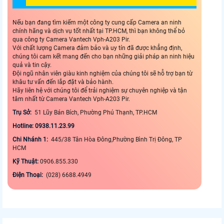
Nếu bạn đang tìm kiếm một công ty cung cấp Camera an ninh
chính hãng và dịch vụ tốt nhất tại TP.HCM, thì bạn không thể bỏ
qua công ty Camera Vantech Vph-A203 Pir.
Với chất lượng Camera đảm bảo và uy tín đã được khẳng định,
chúng tôi cam kết mang đến cho bạn những giải pháp an ninh hiệu
quả và tin cậy.
Đội ngũ nhân viên giàu kinh nghiệm của chúng tôi sẽ hỗ trợ bạn từ
khâu tư vấn đến lắp đặt và bảo hành.
Hãy liên hệ với chúng tôi để trải nghiệm sự chuyên nghiệp và tận
tâm nhất từ Camera Vantech Vph-A203 Pir.
Trụ Sở:
51 Lũy Bán Bích, Phường Phú Thạnh, TP.HCM
Hotline: 0938.11.23.99
Chi Nhánh 1:
445/38 Tân Hòa Đông,Phường Bình Trị Đông, TP
HCM
Kỹ Thuật:
0906.855.330
Điện Thoại:
(028) 6688.4949