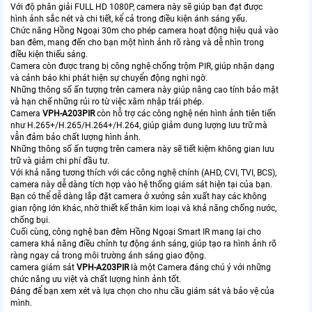
Với độ phân giải FULL HD 1080P, camera này sẽ giúp bạn đạt được
hình ảnh sắc nét và chi tiết, kể cả trong điều kiện ánh sáng yếu.
Chức năng Hồng Ngoại 30m cho phép camera hoạt động hiệu quả vào
ban đêm, mang đến cho bạn một hình ảnh rõ ràng và dễ nhìn trong
điều kiện thiếu sáng.
Camera còn được trang bị công nghệ chống trộm PIR, giúp nhận dạng
và cảnh báo khi phát hiện sự chuyển động nghi ngờ.
Những thông số ấn tượng trên camera này giúp nâng cao tính bảo mật
và hạn chế những rủi ro từ việc xâm nhập trái phép.
Camera
VPH-A203PIR
còn hỗ trợ các công nghệ nén hình ảnh tiên tiến
như H.265+/H.265/H.264+/H.264, giúp giảm dung lượng lưu trữ mà
vẫn đảm bảo chất lượng hình ảnh.
Những thông số ấn tượng trên camera này sẽ tiết kiệm không gian lưu
trữ và giảm chi phí đầu tư.
Với khả năng tương thích với các công nghệ chính (AHD, CVI, TVI, BCS),
camera này dễ dàng tích hợp vào hệ thống giám sát hiện tại của bạn.
Bạn có thể dễ dàng lắp đặt camera ở xưởng sản xuất hay các không
gian rộng lớn khác, nhờ thiết kế thân kim loại và khả năng chống nước,
chống bụi.
Cuối cùng, công nghệ ban đêm Hồng Ngoại Smart IR mang lại cho
camera khả năng điều chỉnh tự động ánh sáng, giúp tạo ra hình ảnh rõ
ràng ngay cả trong môi trường ánh sáng giao động.
camera giám sát
VPH-A203PIR
là một Camera đáng chú ý với những
chức năng ưu việt và chất lượng hình ảnh tốt.
Đáng để bạn xem xét và lựa chọn cho nhu cầu giám sát và bảo vệ của
mình.