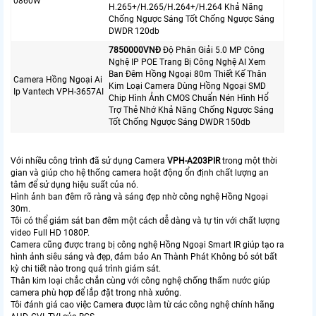
0860W
H.265+/H.265/H.264+/H.264 Khả Năng
Chống Ngược Sáng Tốt Chống Ngược Sáng
DWDR 120db
7850000VNÐ
Độ Phân Giải 5.0 MP Công
Nghệ IP POE Trang Bị Công Nghệ AI Xem
Ban Đêm Hồng Ngoại 80m Thiết Kế Thân
Camera Hồng Ngoại Ai
Kim Loại Camera Dùng Hồng Ngoại SMD
Ip Vantech VPH-3657AI
Chip Hình Ảnh CMOS Chuẩn Nén Hình Hổ
Trợ Thẻ Nhớ Khả Năng Chống Ngược Sáng
Tốt Chống Ngược Sáng DWDR 150db
Với nhiều công trình đã sử dụng Camera
VPH-A203PIR
trong một thời
gian và giúp cho hệ thống camera hoặt động ổn định chất lượng an
tâm để sử dụng hiệu suất của nó.
Hình ảnh ban đêm rõ ràng và sáng đẹp nhờ công nghệ Hồng Ngoại
30m.
Tôi có thể giám sát ban đêm một cách dễ dàng và tự tin với chất lượng
video Full HD 1080P.
Camera cũng được trang bị công nghệ Hồng Ngoại Smart IR giúp tạo ra
hình ảnh siêu sáng và đẹp, đảm bảo An Thành Phát Không bỏ sót bất
kỳ chi tiết nào trong quá trình giám sát.
Thân kim loại chắc chắn cùng với công nghệ chống thấm nước giúp
camera phù hợp để lắp đặt trong nhà xưởng.
Tôi đánh giá cao việc Camera được làm từ các công nghệ chính hãng