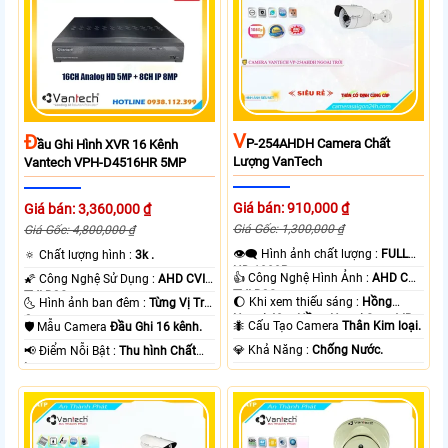
V
Đ
P-254AHDH Camera Chất
Ầu Ghi Hình XVR 16 Kênh
Lượng VanTech
Vantech VPH-D4516HR 5MP
Giá bán: 910,000 ₫
Giá bán: 3,360,000 ₫
Giá Gốc: 1,300,000 ₫
Giá Gốc: 4,800,000 ₫
👁️‍🗨 Hình ảnh chất lượng :
FULL
🔅 Chất lượng hình :
3k .
HD 1080P .
👍 Công Nghệ Hình Ảnh :
AHD CVI
🌠 Công Nghệ Sử Dụng :
AHD CVI
TVI BCS.
TVI BCS.
🌔 Khi xem thiếu sáng :
Hồng
🌜 Hình ảnh ban đêm :
Từng Vị Trí
Ngoại 40m Hồng Ngoại Smart IR.
Camera .
🐜 Cấu Tạo Camera
Thân Kim loại.
🛡 Mẫu Camera
Đầu Ghi 16 kênh.
️💎 Khả Năng :
Chống Nước.
️📢 Điểm Nỗi Bật :
Thu hình Chất
Lượng.