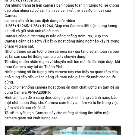
AHD, CVI, TVI của BCS.
Với những trang bị trên camera bạn hoàng toàn tin tưởng tôi sẽ không
gặp phải nhiều sự cố vận hành và cam kết thêm về độ tin cậy của
Camera.
camera còn hỗ trợ các định dạng nén video
H.265+/H.265/H.264+/H.264, Giúp cho Camera tiết kiệm dung lượng
lưu trữ và giữ hình ảnh rõ nét hơn.
Camera cũng được trang bị báo động chống trộm PIR, Giúp cho
Camera cảnh báo sớm về bất kỳ hoạt động đáng ngờ nào xảy ra trong
phạm vi giám sát.
Những thông số ấn tượng trên camera này gia tăng sự an toàn và bảo
vệ tài sản của hệ thống camera cctv chuyên dụng.
Tôi cũng muốn nhấn mạnh về khuyến mãi lớn mà tôi đã nhận được khi
mua Camera này tại An Thành Phát.
Những thông số ấn tượng trên camera này cho thấy sự quan tâm của
nhà cung cấp đến khách hàng và đảm bảo giá trị tốt nhất cho người
dùng.
giúp cho hệ thống camera hoặt động ổn định chất lượng an tâm để sử
dụng Camera
VPH-A203PIR
.
Hình ảnh ban đêm sáng đẹp, công nghệ chính hãng và tính năng bảo
mật nhất quán Giúp cho Camera cảm thấy an tâm và tự tin trong việc
giám sát và bảo vệ tài sản.
Tôi sẽ khuyến nghị Camera này cho những ai đang tìm kiếm một
camera giám sát chất lượng cao.