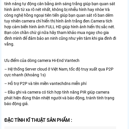
tính năng tự động cân bằng ánh sáng trắng giúp bạn quan sát
hình ảnh từ xa rõ nét nhất, không bị nhiễu hình hay nhòe Và
công nghệ hồng ngoại tiên tiến giúp bạn quan sát rõ ban dêm
tuy nhiên camera chỉ hiển thị hình ảnh trắng đen.Camera tích
hợp cảm biến hình ảnh FULL HD giúp hình ảnh hiển thị sắc nét.
Bạn còn chần chừ gì nữa hãy tham khảo mua ngay cho gia
đình mình để đảm bảo an ninh cũng như yên tâm khi gia đình đi
vắng.
Ưu điểm của dòng camera Hi-End Vantech
– Hệ thống Server cloud ở Việt Nam, tốc độ truy xuất qua P2P
cực nhanh (khoảng 1s)
– Hỗ trợ P2P và tên miền vantechdns miễn phí
– Đầu ghi và camera có tích hợp tính năng PIR giúp camera
phát hiện đúng thân nhiệt người và báo động, tránh tính trạng
báo động giả.
ĐẶC TÍNH KĨ THUẬT SẢN PHẨM :