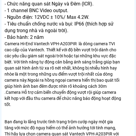
- Chức năng quan sát Ngày và Đêm (ICR).
- 1 channel BNC Video output.
- Nguồn điện: 12VDC ± 10%/ Max 4.2W.
- Tiêu chuẩn chống nước và bụi: IP66 (thích hợp sử
dụng trong nhà và ngoài trời).
- Bảo hành: 2 năm
Camera Hi-End Vantech VPH-A203PIR là dòng camera TVI
cao cấp của Vantech. Thiết kế với độ bền vượt trội dành cho
các yêu cầu giám sát ngoài trời hoặc tại những khu vực đặc
biệt. Với tính năng tự động cân bằng ánh sáng trắng giúp bạn
quan sát hình ảnh từ xa rõ nét nhất, không bị nhiễu hình hay
nhòe là một trong những ưu điểm vượt trội nhất của dòng
camera này.Ngoài ra hồng ngoại camera hiển thị bao quát tối
giúp hình ảnh ban đêm được nhìn rõ khoảng cách 30m
.Camera Hỗ trợ cảm biến chuyển động vượt rội giúp camera
kết hợp với đầu thu camera để chức năng báo động hoạt động
tốt.
Bạn đang lo lắng trước tình trạng trộm cướp ngày một gia
tăng với mức độ nguy hiểm có thể ảnh hưởng tới tính mạng,
Thì hãy lựa chọn camera quan sát Vantech VPH-A203PIR với