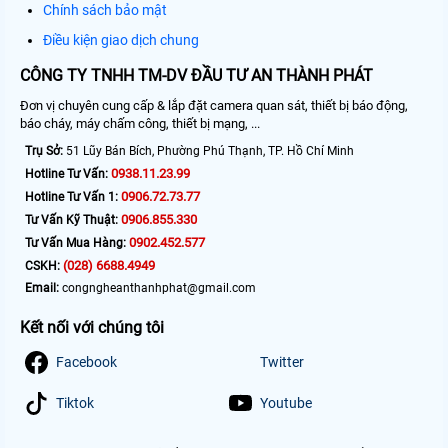
Chính sách bảo mật
Điều kiện giao dịch chung
CÔNG TY TNHH TM-DV ĐẦU TƯ AN THÀNH PHÁT
Đơn vị chuyên cung cấp & lắp đặt camera quan sát, thiết bị báo động,
báo cháy, máy chấm công, thiết bị mạng, ...
Trụ Sở:
51 Lũy Bán Bích, Phường Phú Thạnh, TP. Hồ Chí Minh
0938.11.23.99
Hotline Tư Vấn:
0906.72.73.77
Hotline Tư Vấn 1:
0906.855.330
Tư Vấn Kỹ Thuật:
0902.452.577
Tư Vấn Mua Hàng:
(028) 6688.4949
CSKH:
Email:
congngheanthanhphat@gmail.com
Kết nối với chúng tôi
Facebook
Twitter
Tiktok
Youtube