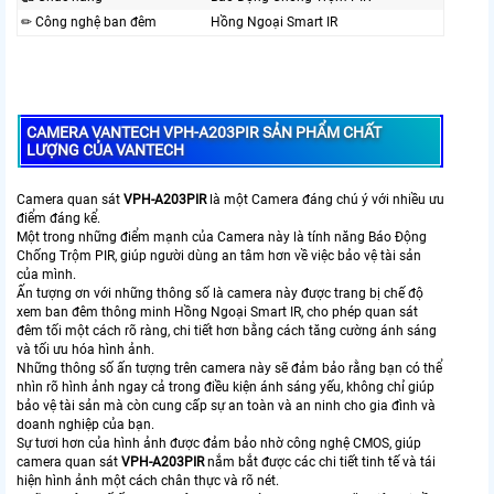
✏ Công nghệ ban đêm
Hồng Ngoại Smart IR
CAMERA VANTECH VPH-A203PIR SẢN PHẨM CHẤT
LƯỢNG CỦA VANTECH
Camera quan sát
VPH-A203PIR
là một Camera đáng chú ý với nhiều ưu
điểm đáng kể.
Một trong những điểm mạnh của Camera này là tính năng Báo Động
Chống Trộm PIR, giúp người dùng an tâm hơn về việc bảo vệ tài sản
của mình.
Ấn tượng ơn với những thông số là camera này được trang bị chế độ
xem ban đêm thông minh Hồng Ngoại Smart IR, cho phép quan sát
đêm tối một cách rõ ràng, chi tiết hơn bằng cách tăng cường ánh sáng
và tối ưu hóa hình ảnh.
Những thông số ấn tượng trên camera này sẽ đảm bảo rằng bạn có thể
nhìn rõ hình ảnh ngay cả trong điều kiện ánh sáng yếu, không chỉ giúp
bảo vệ tài sản mà còn cung cấp sự an toàn và an ninh cho gia đình và
doanh nghiệp của bạn.
Sự tươi hơn của hình ảnh được đảm bảo nhờ công nghệ CMOS, giúp
camera quan sát
VPH-A203PIR
nắm bắt được các chi tiết tinh tế và tái
hiện hình ảnh một cách chân thực và rõ nét.