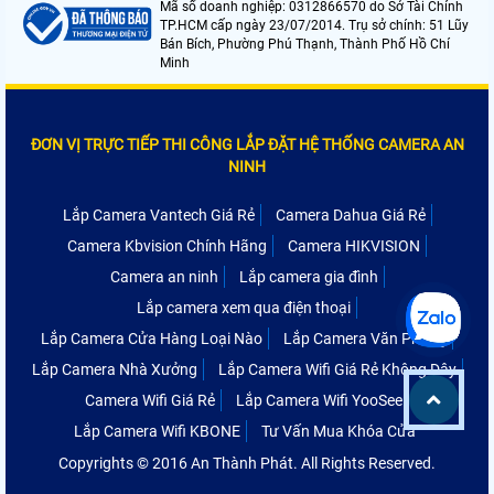
Mã số doanh nghiệp: 0312866570 do Sở Tài Chính
TP.HCM cấp ngày 23/07/2014. Trụ sở chính: 51 Lũy
Bán Bích, Phường Phú Thạnh, Thành Phố Hồ Chí
Minh
ĐƠN VỊ TRỰC TIẾP THI CÔNG LẮP ĐẶT HỆ THỐNG CAMERA AN
NINH
Lắp Camera Vantech Giá Rẻ
Camera Dahua Giá Rẻ
Camera Kbvision Chính Hãng
Camera HIKVISION
Camera an ninh
Lắp camera gia đình
Lắp camera xem qua điện thoại
Lắp Camera Cửa Hàng Loại Nào
Lắp Camera Văn Phòng
Lắp Camera Nhà Xưởng
Lắp Camera Wifi Giá Rẻ Không Dây
Camera Wifi Giá Rẻ
Lắp Camera Wifi YooSee
Lắp Camera Wifi KBONE
Tư Vấn Mua Khóa Cửa
Copyrights © 2016 An Thành Phát. All Rights Reserved.