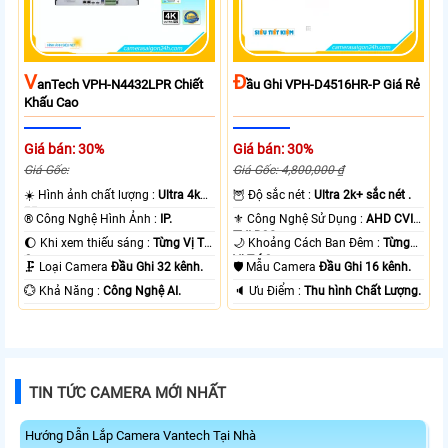
V
Đ
AnTech VPH-N4432LPR Chiết
Ầu Ghi VPH-D4516HR-P Giá Rẻ
Khấu Cao
Giá bán: 30%
Giá bán: 30%
Giá Gốc:
Giá Gốc: 4,800,000 ₫
☀️ Hình ảnh chất lượng :
Ultra 4k
🦉 Độ sắc nét :
Ultra 2k+ sắc nét .
👍🏾 .
®️ Công Nghệ Hình Ảnh :
IP.
⚜️ Công Nghệ Sử Dụng :
AHD CVI
TVI BCS.
🌔 Khi xem thiếu sáng :
Từng Vị Trí
🌙 Khoảng Cách Ban Đêm :
Từng
Camera .
Vị Trí Camera .
🗜️ Loại Camera
Đầu Ghi 32 kênh.
🛡 Mẫu Camera
Đầu Ghi 16 kênh.
️💮 Khả Năng :
Công Nghệ AI.
️🔈 Ưu Điểm :
Thu hình Chất Lượng.
TIN TỨC CAMERA MỚI NHẤT
Hướng Dẫn Lắp Camera Vantech Tại Nhà