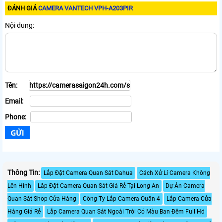
ĐÁNH GIÁ
CAMERA VANTECH VPH-A203PIR
Nội dung:
Tên:
Email:
Phone:
Thông Tin:
Lắp Đặt Camera Quan Sát Dahua
Cách Xử Lí Camera Không
Lên Hình
Lăp Đặt Camera Quan Sát Giá Rẻ Tại Long An
Dự Án Camera
Quan Sát Shop Cửa Hàng
Công Ty Lắp Camera Quân 4
Lắp Camera Cửa
Hàng Giá Rẻ
Lắp Camera Quan Sát Ngoài Trời Có Màu Ban Đêm Full Hd