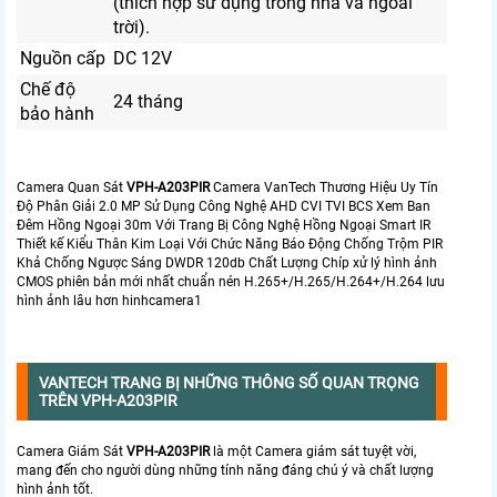
(thích hợp sử dụng trong nhà và ngoài
trời).
Nguồn cấp
DC 12V
Chế độ
24 tháng
bảo hành
Camera Quan Sát
VPH-A203PIR
Camera VanTech Thương Hiệu Uy Tín
Độ Phân Giải 2.0 MP Sử Dụng Công Nghệ AHD CVI TVI BCS Xem Ban
Đêm Hồng Ngoại 30m Với Trang Bị Công Nghệ Hồng Ngoại Smart IR
Thiết kế Kiểu Thân Kim Loại Với Chức Năng Báo Động Chống Trộm PIR
Khả Chống Ngược Sáng DWDR 120db Chất Lượng Chíp xử lý hình ảnh
CMOS phiên bản mới nhất chuẩn nén H.265+/H.265/H.264+/H.264 lưu
hình ảnh lâu hơn hinhcamera1
VANTECH TRANG BỊ NHỮNG THÔNG SỐ QUAN TRỌNG
TRÊN VPH-A203PIR
Camera Giám Sát
VPH-A203PIR
là một Camera giám sát tuyệt vời,
mang đến cho người dùng những tính năng đáng chú ý và chất lượng
hình ảnh tốt.