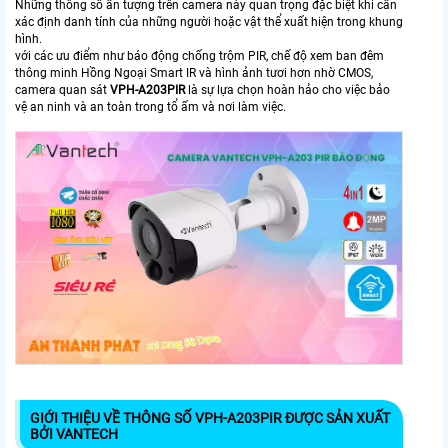
Những thông số ấn tượng trên camera này quan trọng đặc biệt khi cần
xác định danh tính của những người hoặc vật thể xuất hiện trong khung
hình.
với các ưu điểm như báo động chống trộm PIR, chế độ xem ban đêm
thông minh Hồng Ngoại Smart IR và hình ảnh tươi hơn nhờ CMOS,
camera quan sát
VPH-A203PIR
là sự lựa chọn hoàn hảo cho việc bảo
vệ an ninh và an toàn trong tổ ấm và nơi làm việc.
GIỚI THIỆU VỀ THÔNG SỐ VPH-A203PIR ĐƯỢC SẢN XUẤT
BỞI VANTECH