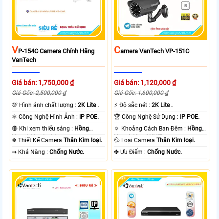
V
C
P-154C Camera Chính Hãng
Amera VanTech VP-151C
VanTech
Giá bán: 1,750,000 ₫
Giá bán: 1,120,000 ₫
Giá Gốc: 2,500,000 ₫
Giá Gốc: 1,600,000 ₫
💯 Hình ảnh chất lượng :
2K Lite .
️⚡ Độ sắc nét :
2K Lite .
⚛️ Công Nghệ Hình Ảnh :
IP POE.
🏆 Công Nghệ Sử Dụng :
IP POE.
🔴 Khi xem thiếu sáng :
Hồng
🔅 Khoảng Cách Ban Đêm :
Hồng
Ngoại 60m Led Array.
Ngoại 40m ONVIF.
❄ Thiết Kế Camera
Thân Kim loại.
💦 Loại Camera
Thân Kim loại.
️⇝ Khả Năng :
Chống Nước.
️✤ Ưu Điểm :
Chống Nước.