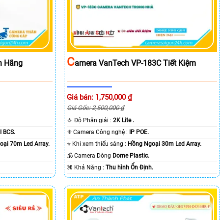
C
h Hãng
Amera VanTech VP-183C Tiết Kiệm
Giá bán: 1,750,000 ₫
Giá Gốc: 2,500,000 ₫
🔆 Độ Phân giải :
2K Lite .
I BCS.
✳️ Camera Công nghệ :
IP POE.
ại 70m Led Array.
⭐ Khi xem thiếu sáng :
Hồng Ngoại 30m Led Array.
🕉️ Camera Dòng
Dome Plastic.
️⌘ Khả Năng :
Thu hình Ổn Định.