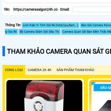
Tên:
Email:
Thông Tin:
Linh Kiện Vi Tính Giá Rẻ (Hdd,Cpu,Ram...)
Báo Giá Camera Kbvis
Ip Giá Rẻ
Bộ Camera Giám Sát Siêu Thị
Camera Quan Sát Ban Đêm Thấy Mà
THAM KHẢO CAMERA QUAN SÁT GI
CÙNG LOẠI
CAMERA 2K 4K
SẢN PHẨM THAM KHẢO