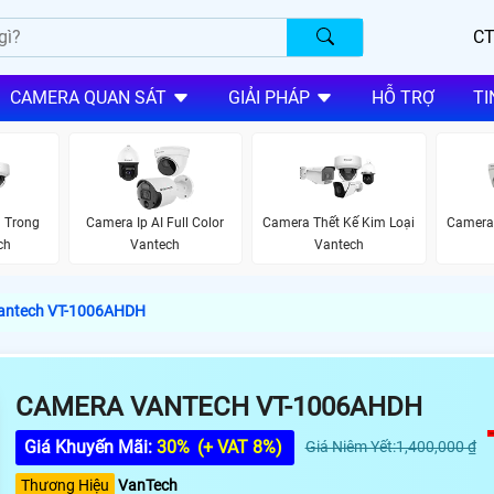
CT
CAMERA QUAN SÁT
GIẢI PHÁP
HỖ TRỢ
TI
 Trong
Camera Ip AI Full Color
Camera Thết Kế Kim Loại
Camera
ch
Vantech
Vantech
antech VT-1006AHDH
CAMERA VANTECH VT-1006AHDH
Giá Khuyến Mãi:
30%
(+ VAT 8%)
Giá Niêm Yết:1,400,000 ₫
Thương Hiệu
VanTech