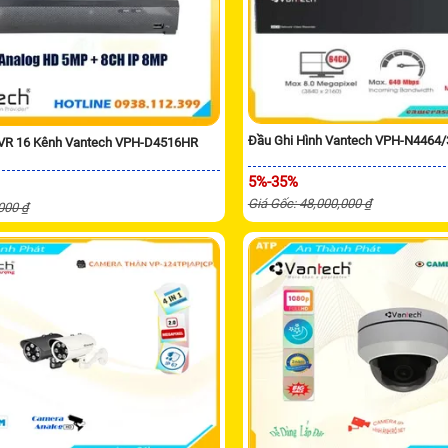
Đầu Ghi Hình Vantech VPH-N4464
XVR 16 Kênh Vantech VPH-D4516HR
5%-35%
Giá Gốc: 48,000,000 ₫
,000 ₫