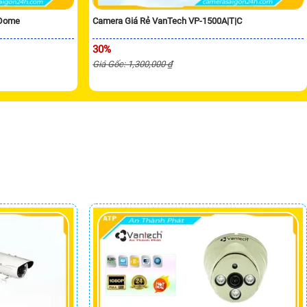
 Dome
Camera Giá Rẻ VanTech VP-1500A|T|C
30%
Giá Gốc: 1,300,000 ₫