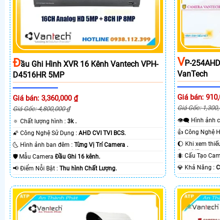
V
Đ
P-254AHD
Ầu Ghi Hình XVR 16 Kênh Vantech VPH-
VanTech
D4516HR 5MP
Giá bán: 910
Giá bán: 3,360,000 ₫
Giá Gốc: 1,300
Giá Gốc: 4,800,000 ₫
👁️‍🗨 Hình ả
🔅 Chất lượng hình :
3k .
🌠 Công Nghệ Sử Dụng :
AHD CVI TVI BCS.
🌜 Hình ảnh ban đêm :
Từng Vị Trí Camera .
Smart IR.
🐜 Cấu Tạo C
🛡 Mẫu Camera
Đầu Ghi 16 kênh.
️💎 Khả Năng :
C
️📢 Điểm Nỗi Bật :
Thu hình Chất Lượng.