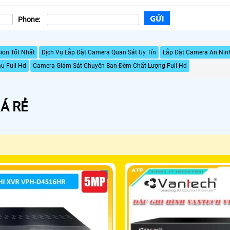
Phone:
ion Tốt Nhất
Dịch Vụ Lắp Đặt Camera Quan Sát Uy Tín
Lắp Đặt Camera An Ninh
u Full Hd
Camera Giám Sát Chuyên Ban Đêm Chất Lượng Full Hd
Á RẺ