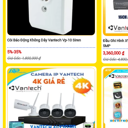
Còi Báo Động Không Dây Vantech Vp-10 Siren
Đầu Ghi Hình 
5MP
5%-35%
3,360,000 ₫
Giá Gốc: 1,800,000 ₫
Giá Gốc: 4,800