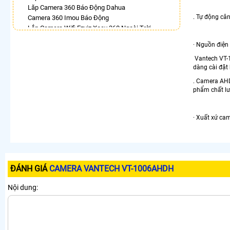
Lăp Camera 360 Báo Động Dahua
. Tự động câ
Camera 360 Imou Báo Động
Lắp Camera Wifi Ezviz Xoay 360 Ngoài Trời
Camera Ip 360 Kbvision
· Nguồn điệ
Lắp Camera Ezviz Xoay 360 Trong Nhà
Camera Wifi 360 Full Color Hik
Vantech VT-1
dàng cài đặt 
Camera Xoay 360 Kbvision Giá Rẻ
Camera Kbone Xoay 360
. Camera AHD
phẩm chất lư
LẮP CAMERA THEO NHU CẦU
Lắp Camera Văn Phòng Giá Rẻ
· Xuất xứ c
Lắp Camera Nhà Xưởng Giá Rẻ
Lắp Camera Gia Đình Giá Rẻ
Lắp Camera Kho Hàng Giá Rẻ
Lắp Camera Cửa Hàng Giá Rẻ
Lắp Camera Wifi Giá Rẻ Chính Hãng
ĐÁNH GIÁ
CAMERA VANTECH VT-1006AHDH
Lắp Camera Công Trình Giá Rẻ
Camera 360 Giá Rẻ
Nội dung: