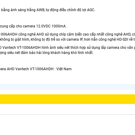
n bằng ánh sáng trắng AWB, tự động điều chỉnh độ lợi AGC.
n cung cấp cho camera 12.0VDC 1000mA .
006AHDH công nghệ AHD sử dụng chíp cảm biến cao cấp nhất công nghệ AHD, có 
không bị giật hình, không bị độ trễ so với camera IP, hơn hẳn công nghệ HD-SDI về 
 Vantech VT-1006AHDH hình ảnh siêu nét thích hợp sử dụng lắp camera cho văn 
ợng siêu nét đảm bảo hài lòng khách hàng khó tính nhất.
amera AHD Vantech VT-1006AHDH : Việt Nam