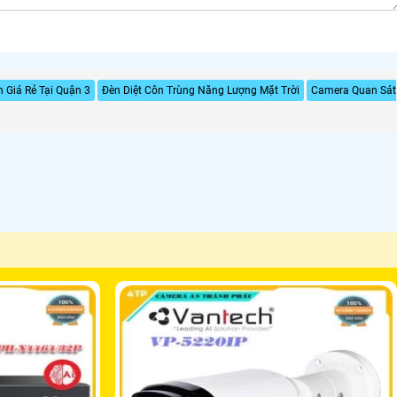
 Giá Rẻ Tại Quận 3
Đèn Diệt Côn Trùng Năng Lượng Mặt Trời
Camera Quan Sát