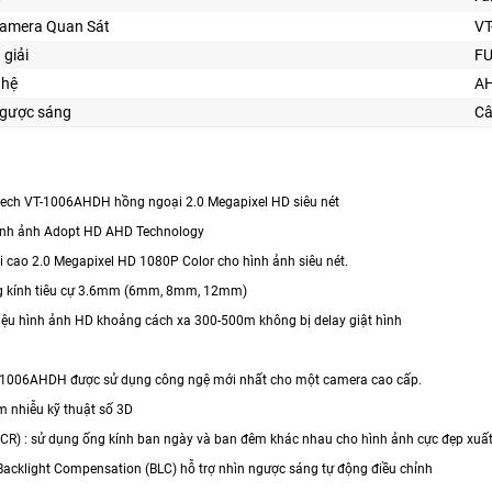
Camera Quan Sát
V
 giải
FU
ghệ
AH
gược sáng
Câ
ech VT-1006AHDH hồng ngoại 2.0 Megapixel HD siêu nét
ình ảnh Adopt HD AHD Technology
ải cao 2.0 Megapixel HD 1080P Color cho hình ảnh siêu nét.
ng kính tiêu cự 3.6mm (6mm, 8mm, 12mm)
 hiệu hình ảnh HD khoảng cách xa 300-500m không bị delay giật hình
-1006AHDH được sử dụng công ngệ mới nhất cho một camera cao cấp.
m nhiễu kỹ thuật số 3D
(ICR) : sử dụng ống kính ban ngày và ban đêm khác nhau cho hình ảnh cực đẹp xuấ
Backlight Compensation (BLC) hỗ trợ nhìn ngược sáng tự động điều chỉnh