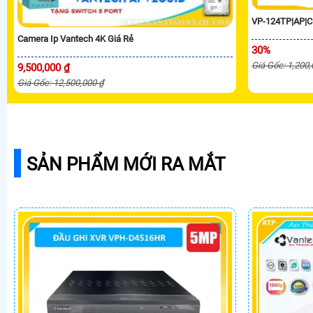
VP-124TP|AP|C
Camera Ip Vantech 4K Giá Rẻ
30%
Giá Gốc: 1,200
9,500,000 ₫
Giá Gốc: 12,500,000 ₫
SẢN PHẨM MỚI RA MẮT