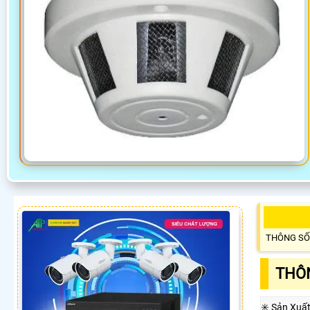
THÔNG SỐ
THÔN
✳️ Sản Xuấ