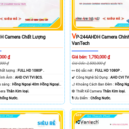
V
H Camera Chất Lượng
P-244AHDH Camera Chín
VanTech
,000 ₫
Giá bán: 1,750,000 ₫
,000 ₫
Giá Gốc: 2,500,000 ₫
nh chất lượng :
FULL HD 1080P .
️👀 Độ sắc nét :
FULL HD 1080P .
👍 Công Nghệ Hình Ảnh :
AHD CVI TVI BCS.
🌠 Công Nghệ Sử Dụng :
AHD CVI TV
🌔 Khi xem thiếu sáng :
Hồng Ngoại 40m Hồng Ngoại
🌙 Khoảng Cách Ban Đêm :
Hồng Ngo
amera
Thân Kim loại.
🕸️ Thiết Kế Camera
Thân Kim loại.
hống Nước.
️🎙 Ưu Điểm :
Chống Nước.