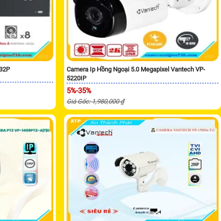
/32P
Camera Ip Hồng Ngoại 5.0 Megapixel Vantech VP-
5220IP
5%-35%
Giá Gốc: 1,980,000 ₫