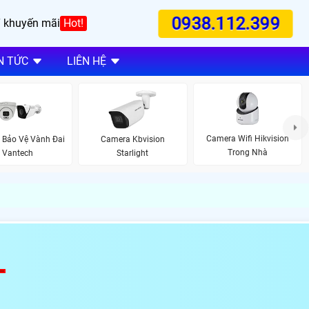
0938.112.399
 khuyến mãi
Hot!
N TỨC
LIÊN HỆ
Camera Wifi Hikvision
 Bảo Vệ Vành Đai
Camera Kbvision
Trong Nhà
Vantech
Starlight