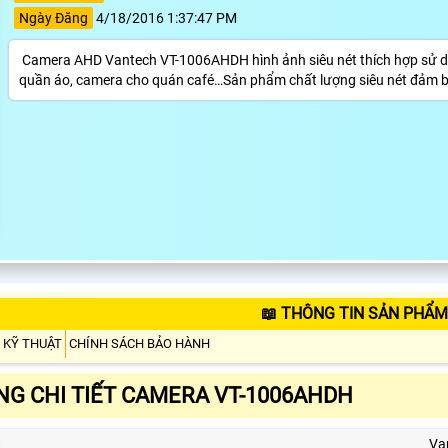
Ngày Đăng
4/18/2016 1:37:47 PM
Camera AHD Vantech VT-1006AHDH hình ảnh siêu nét thích hợp sử dụ
quần áo, camera cho quán café…Sản phẩm chất lượng siêu nét đảm bả
📖 THÔNG TIN SẢN PHẨM
 KỸ THUẬT
CHÍNH SÁCH BẢO HÀNH
G CHI TIẾT CAMERA VT-1006AHDH
t
Va