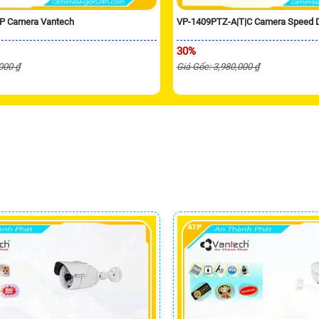
P Camera Vantech
VP-1409PTZ-A|T|C Camera Speed
30%
,000 ₫
Giá Gốc: 3,980,000 ₫