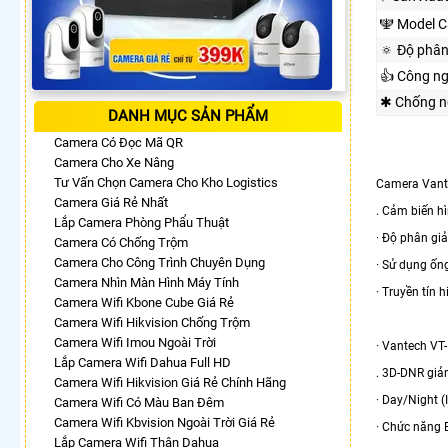
🕎 Model 
🔅 Độ phân
👍 Công n
✱ Chống n
DANH MỤC SẢN PHẨM
Camera Có Đọc Mã QR
Camera Cho Xe Nâng
Tư Vấn Chọn Camera Cho Kho Logistics
Camera Vant
Camera Giá Rẻ Nhất
. Cảm biến h
Lắp Camera Phòng Phẩu Thuật
· Độ phân gi
Camera Có Chống Trộm
Camera Cho Công Trình Chuyên Dụng
· Sử dụng ố
Camera Nhìn Màn Hình Máy Tính
· Truyền tín
Camera Wifi Kbone Cube Giá Rẻ
Camera Wifi Hikvision Chống Trộm
Camera Wifi Imou Ngoài Trời
· Vantech VT
Lắp Camera Wifi Dahua Full HD
. 3D-DNR giả
Camera Wifi Hikvision Giá Rẻ Chính Hãng
· Day/Night 
Camera Wifi Có Màu Ban Đêm
Camera Wifi Kbvision Ngoài Trời Giá Rẻ
· Chức năng 
Lắp Camera Wifi Thân Dahua