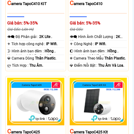
C
C
Amera TapoC410 KIT
Amera TapoC410
Giá bán: 5%-35%
Giá bán: 5%-35%
Giá Gốc: Liên Hệ
Giá Gốc:
👁️‍🗨 Độ Phân giải :
2K Lite .
👁️‍🗨 Hình Ành Chất Lượng :
2K
Lite .
⚜️ Tích hợp công nghệ :
IP Wifi.
⚜️ Công Nghệ :
IP Wifi.
🌛 Hình ảnh ban đêm :
Hồng
🌔 Hình ảnh ban đêm :
Hồng
Ngoại 10m Có Màu Ban Ðêm.
Ngoại 10m Có Màu Ban Ðêm.
💎 Camera Dòng
Thân Plastic.
❄ Camera Theo Mẫu
Thân Plastic.
️ლ Tích Hợp :
Thu Âm.
️💎 Điểm Nỗi Bật :
Thu Âm Và Loa.
C
C
Amera TapoC425
Amera TapoC425 Kit