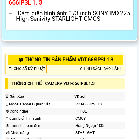
666IPSL 1. 3
–
Cảm biến hình ảnh: 1/3 inch SONY IMX225
High Senivity STARLIGHT CMOS
📖 THÔNG TIN SẢN PHẨM VDT-666IPSL1.3
THÔNG SỐ KỸ THUẬT
CHÍNH SÁCH BẢO HÀNH
THÔNG CHI TIẾT CAMERA VDT-666IPSL1.3
🏆 Sản Xuất
VDtech
🀄 Model Camera Quan Sát
VDT-666IPSL1.3
®️ Công nghệ
IP POE
™️ Cảm biến hình ảnh
CMOS
❃ Tầm nhìn ban đêm
Hồng Ngoại 100m
🛃 Chức năng
STARLIGHT