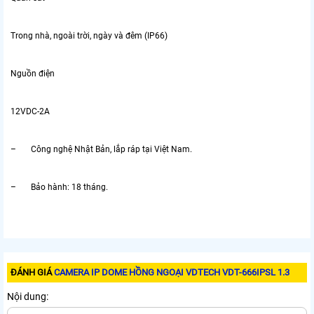
Trong nhà, ngoài trời, ngày và đêm (IP66)
Nguồn điện
12VDC-2A
– Công nghệ Nhật Bản, lắp ráp tại Việt Nam.
– Bảo hành: 18 tháng.
ĐÁNH GIÁ
CAMERA IP DOME HỒNG NGOẠI VDTECH VDT-666IPSL 1.3
Nội dung: