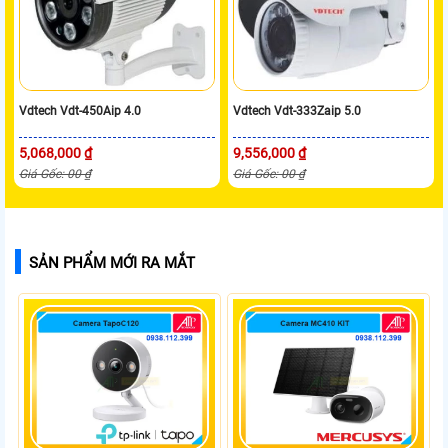
Vdtech Vdt-450Aip 4.0
Vdtech Vdt-333Zaip 5.0
5,068,000 ₫
9,556,000 ₫
Giá Gốc: 00 ₫
Giá Gốc: 00 ₫
SẢN PHẨM MỚI RA MẮT