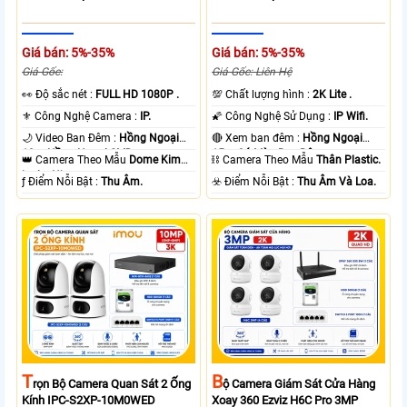
Giá bán: 5%-35%
Giá bán: 5%-35%
Giá Gốc:
Giá Gốc: Liên Hệ
️👀 Độ sắc nét :
FULL HD 1080P .
💯 Chất lượng hình :
2K Lite .
⚜️ Công Nghệ Camera :
IP.
🌠 Công Nghệ Sử Dụng :
IP Wifi.
🌙 Video Ban Đêm :
Hồng Ngoại
🔴 Xem ban đêm :
Hồng Ngoại
10m Hồng Ngoại SMD.
15m Có Màu Ban Ðêm.
👑 Camera Theo Mẫu
Dome Kim
⛓ Camera Theo Mẫu
Thân Plastic.
loại + Nhựa.
️ƒ Điểm Nỗi Bật :
Thu Âm.
️☣️ Điểm Nỗi Bật :
Thu Âm Và Loa.
T
B
Rọn Bộ Camera Quan Sát 2 Ống
Ộ Camera Giám Sát Cửa Hàng
Kính IPC-S2XP-10M0WED
Xoay 360 Ezviz H6C Pro 3MP