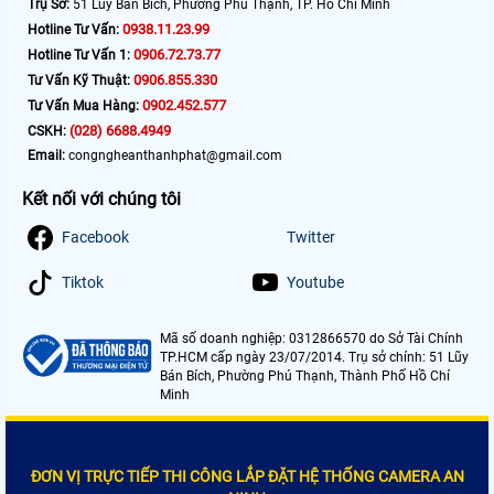
Trụ Sở:
51 Lũy Bán Bích, Phường Phú Thạnh, TP. Hồ Chí Minh
0938.11.23.99
Hotline Tư Vấn:
0906.72.73.77
Hotline Tư Vấn 1:
0906.855.330
Tư Vấn Kỹ Thuật:
0902.452.577
Tư Vấn Mua Hàng:
(028) 6688.4949
CSKH:
Email:
congngheanthanhphat@gmail.com
Kết nối với chúng tôi
Facebook
Twitter
Tiktok
Youtube
Mã số doanh nghiệp: 0312866570 do Sở Tài Chính
TP.HCM cấp ngày 23/07/2014. Trụ sở chính: 51 Lũy
Bán Bích, Phường Phú Thạnh, Thành Phố Hồ Chí
Minh
ĐƠN VỊ TRỰC TIẾP THI CÔNG LẮP ĐẶT HỆ THỐNG CAMERA AN