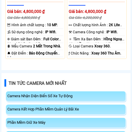
Giá bán: 4,800,000 ₫
Giá bán: 4,800,000 ₫
Giá Gốc: 6,800,000 ₫
Giá Gốc: 6,200,000 ₫
🦉 Hình ảnh chất lượng :
10 MP.
️👀 Chất lượng hình Ảnh :
2K Lite .
🕉️ Sử dụng công nghệ :
IP Wifi.
⚒ Camera Công nghệ :
IP Wifi.
❈ Giám sát Ban Đêm :
Full Color
🔅 Tầm Xa Ban Đêm :
Hồng Ngoại
20m Có Màu Ban Ðêm.
10m Hồng Ngoại Smart IR.
🐜 Mẫu Camera
2 Mắt Trong Nhà.
💦 Loại Camera
Xoay 360.
️🔔 Đặt Điểm :
Báo Động Chuyển
️ƒ Chức Năng :
Xoay 360 Thu Âm.
Động.
TIN TỨC CAMERA MỚI NHẤT
Camera Nhận Diện Biển Số Xe Tự Động
Camera Kết Hợp Phần Mềm Quản Lý Bãi Xe
Phần Mềm Giữ Xe Máy