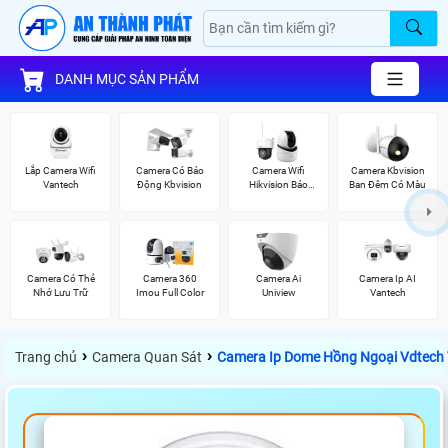
DANH MỤC SẢN PHẨM
Lắp Camera Wifi
Camera Có Báo
Camera Wifi
Camera Kbvision
Vantech
Động Kbvision
Hikvision Báo
Ban Đêm Có Màu
Động
Camera Có Thẻ
Camera 360
Camera Ai
Camera Ip AI
Nhớ Lưu Trữ
Imou Full Color
Uniview
Vantech
›
›
Trang chủ
Camera Quan Sát
Camera Ip Dome Hồng Ngoại Vdtech V