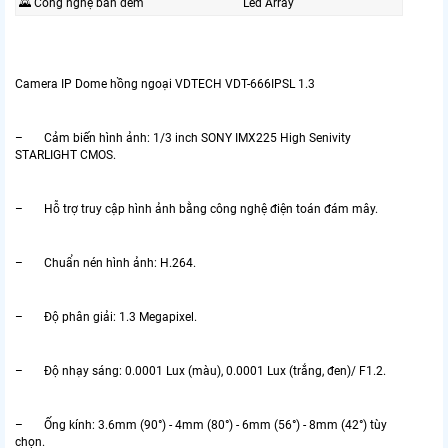
🌄 Công nghệ ban đêm
Led Array
Camera IP Dome hồng ngoại VDTECH VDT-666IPSL 1.3
– Cảm biến hình ảnh: 1/3 inch SONY IMX225 High Senivity
STARLIGHT CMOS.
– Hỗ trợ truy cập hình ảnh bằng công nghệ điện toán đám mây.
– Chuẩn nén hình ảnh: H.264.
– Độ phân giải: 1.3 Megapixel.
– Độ nhạy sáng: 0.0001 Lux (màu), 0.0001 Lux (trắng, đen)/ F1.2.
– Ống kính: 3.6mm (90°) - 4mm (80°) - 6mm (56°) - 8mm (42°) tùy
chọn.