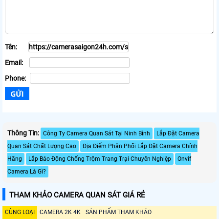
Tên:
Email:
Phone:
Thông Tin:
Công Ty Camera Quan Sát Tại Ninh Bình
Lắp Đặt Camera
Quan Sát Chất Lượng Cao
Địa Điểm Phân Phối Lắp Đặt Camera Chính
Hãng
Lắp Báo Động Chống Trộm Trang Trại Chuyên Nghiệp
Onvif
Camera Là Gì?
THAM KHẢO CAMERA QUAN SÁT GIÁ RẺ
CÙNG LOẠI
CAMERA 2K 4K
SẢN PHẨM THAM KHẢO