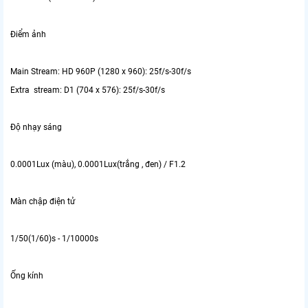
Điểm ảnh
Main Stream: HD 960P (1280 x 960): 25f/s-30f/s
Extra stream: D1 (704 x 576): 25f/s-30f/s
Độ nhạy sáng
0.0001Lux (màu), 0.0001Lux(trắng , đen) / F1.2
Màn chập điện tử
1/50(1/60)s - 1/10000s
Ống kính