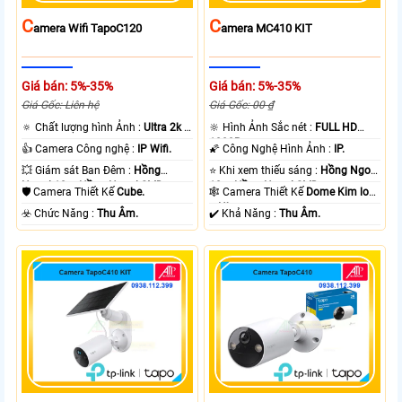
C
C
Amera Wifi TapoC120
Amera MC410 KIT
Giá bán: 5%-35%
Giá bán: 5%-35%
Giá Gốc: Liên hệ
Giá Gốc: 00 ₫
🔅 Chất lượng hình Ảnh :
Ultra 2k +
🔆 Hình Ảnh Sắc nét :
FULL HD
.
1080P .
👍 Camera Công nghệ :
IP Wifi.
🌠 Công Nghệ Hình Ảnh :
IP.
💥 Giám sát Ban Đêm :
Hồng
⭐ Khi xem thiếu sáng :
Hồng Ngoại
Ngoại 10m Hồng Ngoại SMD.
10m Hồng Ngoại SMD.
🛡 Camera Thiết Kế
Cube.
🕸️ Camera Thiết Kế
Dome Kim loại
+ Nhựa.
️☣️ Chức Năng :
Thu Âm.
️✔️ Khả Năng :
Thu Âm.