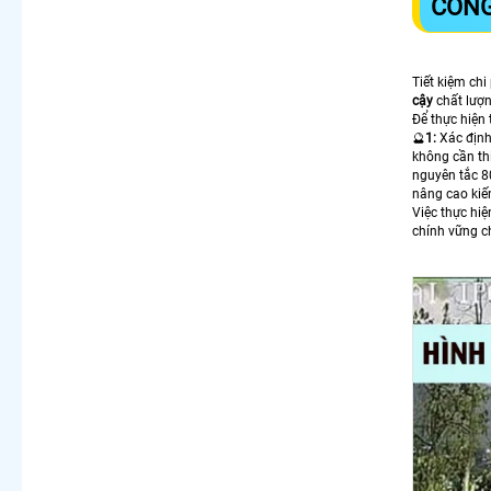
CÔNG
Tiết kiệm ch
cậy
chất lượn
Để thực hiện 
🔮
1:
Xác định
không cần th
nguyên tắc 
nâng cao kiến
Việc thực hiệ
chính vững ch