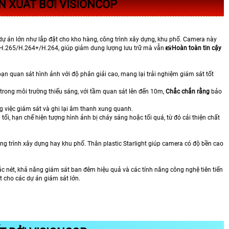
N XUẤT BỞI VISIONCOP
dự án lớn như lắp đặt cho kho hàng, công trình xây dựng, khu phố. Camera này
/H.265/H.264+/H.264, giúp giảm dung lượng lưu trữ mà vẫn 📸
Hoàn toàn tin cậy
bạn quan sát hình ảnh với độ phân giải cao, mang lại trải nghiệm giám sát tốt
rong môi trường thiếu sáng, với tầm quan sát lên đến 10m,
Chắc chắn rằng
bảo
g việc giám sát và ghi lại âm thanh xung quanh.
 hạn chế hiện tượng hình ảnh bị cháy sáng hoặc tối quá, từ đó cải thiện chất
g trình xây dựng hay khu phố. Thân plastic Starlight giúp camera có độ bền cao
ắc nét, khả năng giám sát ban đêm hiệu quả và các tính năng công nghệ tiên tiến
t cho các dự án giám sát lớn.