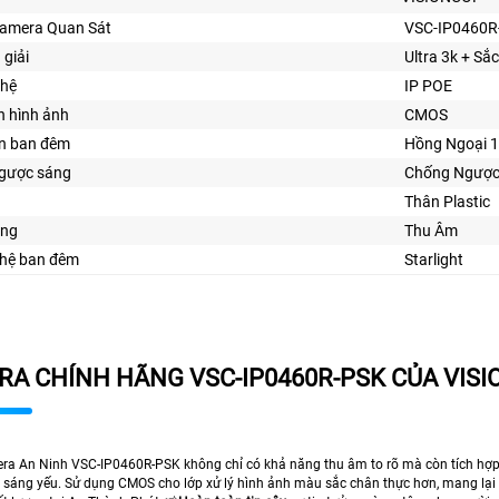
Camera Quan Sát
VSC-IP0460R
 giải
Ultra 3k + Sắ
hệ
IP POE
n hình ảnh
CMOS
ìn ban đêm
Hồng Ngoại 
gược sáng
Chống Ngược
Thân Plastic
ăng
Thu Âm
hệ ban đêm
Starlight
A CHÍNH HÃNG VSC-IP0460R-PSK CỦA VIS
era An Ninh VSC-IP0460R-PSK không chỉ có khả năng thu âm to rõ mà còn tích hợp 
h sáng yếu. Sử dụng CMOS cho lớp xử lý hình ảnh màu sắc chân thực hơn, mang lại 