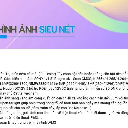
ân Trụ nhìn đêm có màu( Full color) Tùy chọn bật đèn hoặc không cần bật đèn hỗ t
F -Cảm biến hình ảnh SONY 1/1.8" Progressive Scan CMOS; H.265+/H.265/H.2
iải 6MP(3200*1800)/5MP(2880*1616)/4MP(2560*1440)/ 3MP(2304*1296)/2MP(1920*
3w Nguồn DC12V & hỗ trợ POE hoặc 12VDC tính năng giảm nhiễu số 3D DNR, chốn
máy chủ đặt tại việt nam
đèn ánh sáng vàng ấm công xuất lớn đèn chiếu xa khoảng cách nên đến 80m với tùy
SuperStarlight giúp nhìn trong bóng tối có màu như ban ngày mà không cần nguồ
uan sát cho ao, hồ ,đầm, vườn cây, lắp cho Bar, Karaoke....)
AI thông minh, gửi cảnh cáo tin nhắn về điện thoại và phân biết được người và độ
em trên điện thoại: P6SLite
uản lý tập trung trên máy tính :VMS