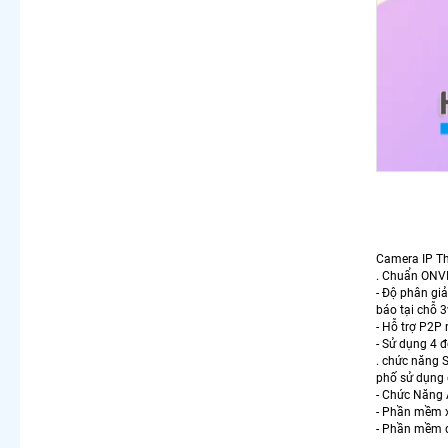
Camera IP Th
. Chuẩn ONVI
- Độ phân g
báo tại chỗ 
- Hỗ trợ P2P 
- Sử dụng 4 
. chức năng 
phố sử dụng q
- Chức Năng 
- Phần mềm x
- Phần mềm q