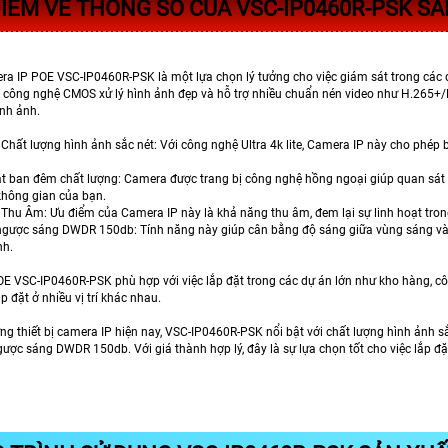
IỂM VỀ THÔNG SỐ CỦA VSC-IP0460R-PSK SẢ
era IP POE VSC-IP0460R-PSK là một lựa chọn lý tưởng cho việc giám sát trong các 
ị công nghệ CMOS xử lý hình ảnh đẹp và hỗ trợ nhiều chuẩn nén video như H.265+
ình ảnh.
Chất lượng hình ảnh sắc nét: Với công nghệ Ultra 4k lite, Camera IP này cho phép 
 ban đêm chất lượng: Camera được trang bị công nghệ hồng ngoại giúp quan sát t
không gian của bạn.
 Thu Âm: Ưu điểm của Camera IP này là khả năng thu âm, đem lại sự linh hoạt tron
ược sáng DWDR 150db: Tính năng này giúp cân bằng độ sáng giữa vùng sáng và tối,
nh.
E VSC-IP0460R-PSK phù hợp với việc lắp đặt trong các dự án lớn như kho hàng, côn
p đặt ở nhiều vị trí khác nhau.
ng thiết bị camera IP hiện nay, VSC-IP0460R-PSK nổi bật với chất lượng hình ảnh s
ược sáng DWDR 150db. Với giá thành hợp lý, đây là sự lựa chọn tốt cho việc lắp đặ