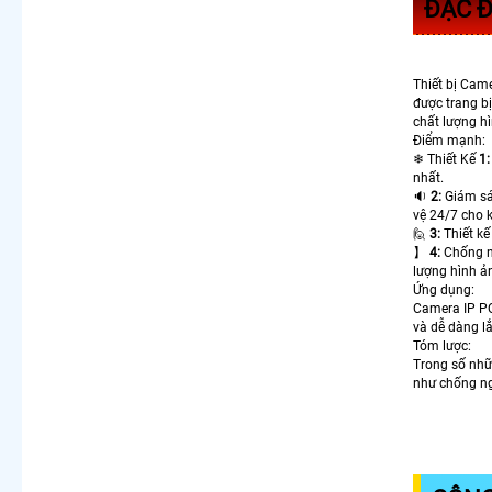
ĐẶC Đ
Thiết bị Cam
được trang b
chất lượng h
Điểm mạnh:
❄ Thiết Kế
1:
nhất.
🔉
2:
Giám sát
vệ 24/7 cho 
🙋
3:
Thiết kế
】
4:
Chống ng
lượng hình ả
Ứng dụng:
Camera IP PO
và dễ dàng lắ
Tóm lược:
Trong số nhữ
như chống ng