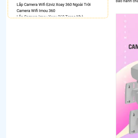
bảo hành chấ
Lắp Camera Wifi Ezviz Xoay 360 Ngoài Trời
Camera Wifi Imou 360
Lắp Camera Imou Xoay 360 Trong Nhà
Camera Ip 360 Kbvision
Camera Quan Sát Visioncop 360 Cao Cấp
Camera Wifi Hikvision 360
Lắp Camera 360 Lắp Trong Nhà
Camera 360 Imou Full Color
LẮP CAMERA THEO NHU CẦU
Lắp Camera Văn Phòng Giá Rẻ
Lắp Camera Nhà Xưởng Giá Rẻ
Lắp Camera Gia Đình Giá Rẻ
Lắp Camera Kho Hàng Giá Rẻ
Lắp Camera Cửa Hàng Giá Rẻ
Lắp Camera Wifi Giá Rẻ Chính Hãng
Lắp Camera Công Trình Giá Rẻ
Camera 360 Giá Rẻ