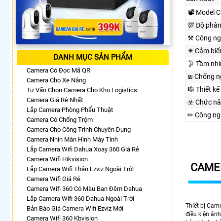
📽 Model 
💯 Độ phân
⚒ Công ng
✴️ Cảm biế
DANH MỤC SẢN PHẨM
🌛 Tầm nh
Camera Có Đọc Mã QR
₪ Chống n
Camera Cho Xe Nâng
🎼️ Thiết kế
Tư Vấn Chọn Camera Cho Kho Logistics
Camera Giá Rẻ Nhất
☣️ Chức n
Lắp Camera Phòng Phẩu Thuật
✏ Công ng
Camera Có Chống Trộm
Camera Cho Công Trình Chuyên Dụng
Camera Nhìn Màn Hình Máy Tính
Lắp Camera Wifi Dahua Xoay 360 Giá Rẻ
Camera Wifi Hikvision
CAMER
Lắp Camera Wifi Thân Ezviz Ngoài Trời
Camera Wifi Giá Rẻ
Camera Wifi 360 Có Màu Ban Đêm Dahua
Lắp Camera Wifi 360 Dahua Ngoài Trời
Thiết bị Cam
Bản Báo Giá Camera Wifi Ezviz Mới
điều kiện án
Camera Wifi 360 Kbvision