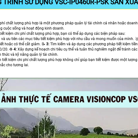
 TRÌNH SỬ DỤNG VSC-IP0460R-PSK SẢN XUẤ
i phí chất lượng phù hợp là một phương pháp quản lý tài chính cá nhân hoặc doanh
g cuộc sống và hoạt động kinh doanh.
tiết kiệm chi phí chất lượng phù hợp, bạn có thể áp dụng các biện pháp sau:
 và ưu tiên các mục tiêu tiết kiệm phù hợp với nhu cầu và mong muốn của mình. 🥈
iết hoặc có thể cắt giảm. 📝
3:
Tìm kiếm và áp dụng các phương pháp tiết kiệm tiền
80/20. ♻
4:
Xây dựng kế hoạch chi tiêu cụ thể và tuân thủ nghiêm ngặt để tránh các
 thức và kỹ năng quản lý tài chính.
n tiết kiệm chi phí chất lượng phù hợp không chỉ giúp bạn tiết kiệm được một lượn
ắc cho tương lai.