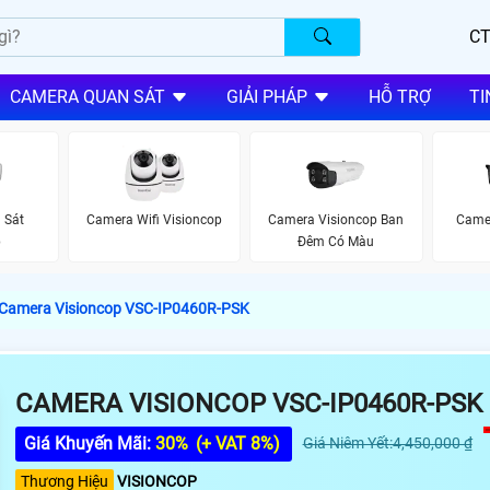
CT
CAMERA QUAN SÁT
GIẢI PHÁP
HỖ TRỢ
TI
 Sát
Camera Wifi Visioncop
Camera Visioncop Ban
Camer
p
Đêm Có Màu
Camera Visioncop VSC-IP0460R-PSK
CAMERA VISIONCOP VSC-IP0460R-PSK
Giá Khuyến Mãi:
30%
(+ VAT 8%)
Giá Niêm Yết:4,450,000 ₫
Thương Hiệu
VISIONCOP