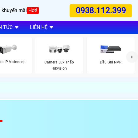
0938.112.399
 khuyến mãi
Hot!
N TỨC
LIÊN HỆ
a IP Visioncop
Camera Lux Thấp
Đầu Ghi NVR
Hikvision