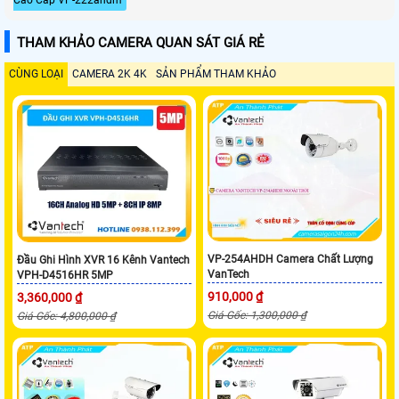
THAM KHẢO CAMERA QUAN SÁT GIÁ RẺ
CÙNG LOẠI
CAMERA 2K 4K
SẢN PHẨM THAM KHẢO
VP-254AHDH Camera Chất Lượng
Đầu Ghi Hình XVR 16 Kênh Vantech
VanTech
VPH-D4516HR 5MP
910,000 ₫
3,360,000 ₫
Giá Gốc: 1,300,000 ₫
Giá Gốc: 4,800,000 ₫