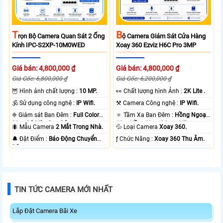
T
B
Rọn Bộ Camera Quan Sát 2 Ống
Ộ Camera Giám Sát Cửa Hàng
Kính IPC-S2XP-10M0WED
Xoay 360 Ezviz H6C Pro 3MP
Giá bán: 4,800,000 ₫
Giá bán: 4,800,000 ₫
Giá Gốc: 6,800,000 ₫
Giá Gốc: 6,200,000 ₫
🦉 Hình ảnh chất lượng :
10 MP.
️👀 Chất lượng hình Ảnh :
2K Lite .
🕉️ Sử dụng công nghệ :
IP Wifi.
⚒ Camera Công nghệ :
IP Wifi.
❈ Giám sát Ban Đêm :
Full Color
🔅 Tầm Xa Ban Đêm :
Hồng Ngoại
20m Có Màu Ban Ðêm.
10m Hồng Ngoại Smart IR.
🐜 Mẫu Camera
2 Mắt Trong Nhà.
💦 Loại Camera
Xoay 360.
️🔔 Đặt Điểm :
Báo Động Chuyển
️ƒ Chức Năng :
Xoay 360 Thu Âm.
Động.
TIN TỨC CAMERA MỚI NHẤT
Lắp Đặt Camera Bãi Xe