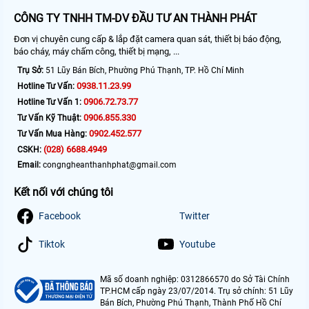
CÔNG TY TNHH TM-DV ĐẦU TƯ AN THÀNH PHÁT
Đơn vị chuyên cung cấp & lắp đặt camera quan sát, thiết bị báo động,
báo cháy, máy chấm công, thiết bị mạng, ...
Trụ Sở:
51 Lũy Bán Bích, Phường Phú Thạnh, TP. Hồ Chí Minh
0938.11.23.99
Hotline Tư Vấn:
0906.72.73.77
Hotline Tư Vấn 1:
0906.855.330
Tư Vấn Kỹ Thuật:
0902.452.577
Tư Vấn Mua Hàng:
(028) 6688.4949
CSKH:
Email:
congngheanthanhphat@gmail.com
Kết nối với chúng tôi
Facebook
Twitter
Tiktok
Youtube
Mã số doanh nghiệp: 0312866570 do Sở Tài Chính
TP.HCM cấp ngày 23/07/2014. Trụ sở chính: 51 Lũy
Bán Bích, Phường Phú Thạnh, Thành Phố Hồ Chí