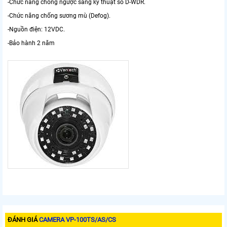
-Chức năng chống ngược sáng kỹ thuật số D-WDR.
-Chức năng chống sương mù (Defog).
-Nguồn điện: 12VDC.
-Bảo hành 2 năm
ĐÁNH GIÁ
CAMERA VP-100TS/AS/CS