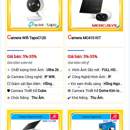
C
C
Amera Wifi TapoC120
Amera MC410 KIT
Giá bán: 5%-35%
Giá bán: 5%-35%
Giá Gốc: Liên hệ
Giá Gốc: 00 ₫
🔅 Chất lượng hình Ảnh :
Ultra 2k +
🔆 Hình Ảnh Sắc nét :
FULL HD
.
1080P .
👍 Camera Công nghệ :
IP Wifi.
🌠 Công Nghệ Hình Ảnh :
IP.
💥 Giám sát Ban Đêm :
Hồng
⭐ Khi xem thiếu sáng :
Hồng Ngoại
Ngoại 10m Hồng Ngoại SMD.
10m Hồng Ngoại SMD.
🛡 Camera Thiết Kế
Cube.
🕸️ Camera Thiết Kế
Dome Kim loại
+ Nhựa.
️☣️ Chức Năng :
Thu Âm.
️✔️ Khả Năng :
Thu Âm.