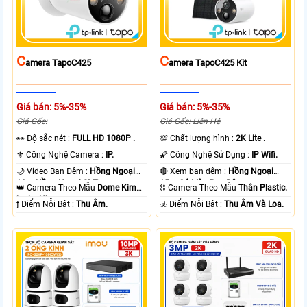
C
C
Amera TapoC425
Amera TapoC425 Kit
Giá bán: 5%-35%
Giá bán: 5%-35%
Giá Gốc:
Giá Gốc: Liên Hệ
️👀 Độ sắc nét :
FULL HD 1080P .
💯 Chất lượng hình :
2K Lite .
⚜️ Công Nghệ Camera :
IP.
🌠 Công Nghệ Sử Dụng :
IP Wifi.
🌙 Video Ban Đêm :
Hồng Ngoại
🔴 Xem ban đêm :
Hồng Ngoại
10m Hồng Ngoại SMD.
15m Có Màu Ban Ðêm.
👑 Camera Theo Mẫu
Dome Kim
⛓ Camera Theo Mẫu
Thân Plastic.
loại + Nhựa.
️ƒ Điểm Nỗi Bật :
Thu Âm.
️☣️ Điểm Nỗi Bật :
Thu Âm Và Loa.