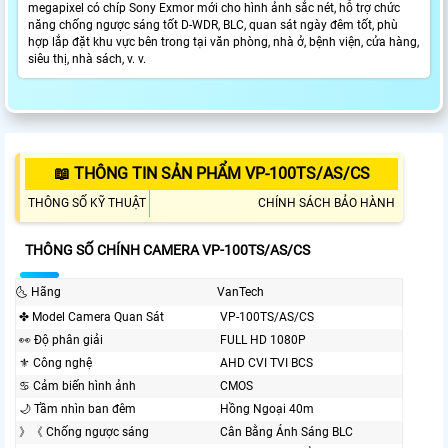
megapixel có chíp Sony Exmor mới cho hình ảnh sắc nét, hỗ trợ chức
năng chống ngược sáng tốt D-WDR, BLC, quan sát ngày đêm tốt, phù
hợp lắp đặt khu vực bên trong tại văn phòng, nhà ở, bệnh viện, cửa hàng,
siêu thị, nhà sách, v. v.
📖 THÔNG TIN SẢN PHẨM VP-100TS/AS/CS
THÔNG SỐ KỸ THUẬT
CHÍNH SÁCH BẢO HÀNH
THÔNG SỐ CHÍNH CAMERA VP-100TS/AS/CS
🌜 Hãng
VanTech
✤ Model Camera Quan Sát
VP-100TS/AS/CS
️👀 Độ phân giải
FULL HD 1080P
⚜️ Công nghệ
AHD CVI TVI BCS
♋ Cảm biến hình ảnh
CMOS
🌙 Tầm nhìn ban đêm
Hồng Ngoại 40m
》《 Chống ngược sáng
Cân Bằng Ánh Sáng BLC