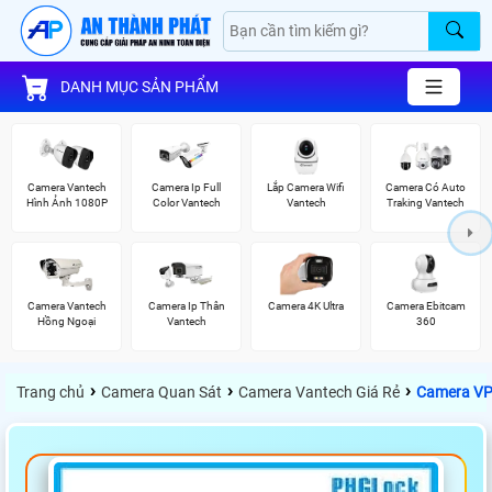
DANH MỤC SẢN PHẨM
Camera Vantech
Camera Ip Full
Lắp Camera Wifi
Camera Có Auto
Hình Ảnh 1080P
Color Vantech
Vantech
Traking Vantech
Camera Vantech
Camera Ip Thân
Camera 4K Ultra
Camera Ebitcam
Hồng Ngoại
Vantech
360
›
›
›
Trang chủ
Camera Quan Sát
Camera Vantech Giá Rẻ
Camera VP