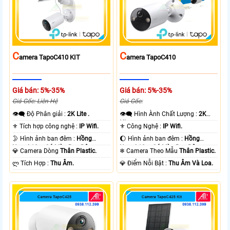
C
C
Amera TapoC410 KIT
Amera TapoC410
Giá bán: 5%-35%
Giá bán: 5%-35%
Giá Gốc: Liên Hệ
Giá Gốc:
👁️‍🗨 Độ Phân giải :
2K Lite .
👁️‍🗨 Hình Ành Chất Lượng :
2K
Lite .
⚜️ Tích hợp công nghệ :
IP Wifi.
⚜️ Công Nghệ :
IP Wifi.
🌛 Hình ảnh ban đêm :
Hồng
🌔 Hình ảnh ban đêm :
Hồng
Ngoại 10m Có Màu Ban Ðêm.
Ngoại 10m Có Màu Ban Ðêm.
💎 Camera Dòng
Thân Plastic.
❄ Camera Theo Mẫu
Thân Plastic.
️ლ Tích Hợp :
Thu Âm.
️💎 Điểm Nỗi Bật :
Thu Âm Và Loa.