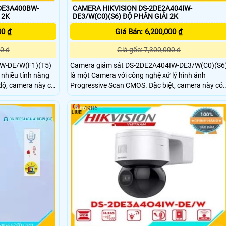
2DE3A400BW-
CAMERA HIKVISION DS-2DE2A404IW-
 2K
DE3/W(C0)(S6) ĐỘ PHÂN GIẢI 2K
00 ₫
Giá Bán: 6,200,000 ₫
0 ₫
Giá gốc: 7,300,000 ₫
W-DE/W(F1)(T5)
Camera giám sát DS-2DE2A404IW-DE3/W(C0)(S6
n nhiều tính năng
là một Camera với công nghệ xử lý hình ảnh
Progressive Scan CMOS. Đặc biệt, camera này có
 vực một cách tự
khả năng giám sát ban đêm với Hồng Ngoại 20m,
cho chất lượng hình ảnh sắc nét. Với công nghệ IP
4986
quan sát
Wifi, Camera này cung cấp chất lượng hình ảnh đ
phân giải Ultra 2k và cho phép lưu trữ lâu hơn với
H.265+/H