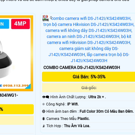
0
COMBO CAMERA DS-J142I/KS424W03H
Giá Bán: 5%-35%
Giá gốc:
404IWG1-
👁️‍🗨 Hình Ành Chất Lượng :
Ultra 2k + .
⚛️ Công Nghệ :
IP Wifi.
5%
🔴 Hình ảnh ban đêm :
Full Color 30m Có Màu Ban Ðêm.
🐜 Camera Theo Mẫu
Plastic.
️📡 Tích Hợp :
Thu Âm Và Loa.