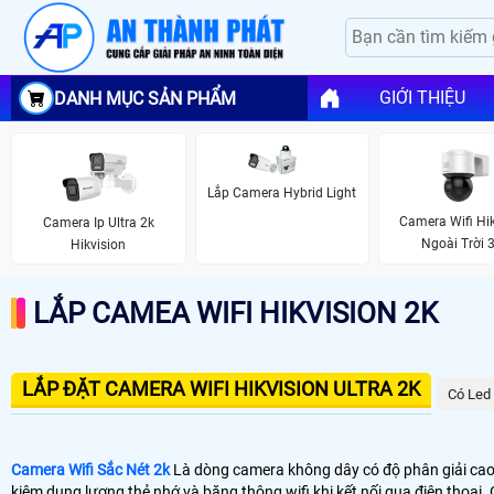
GIỚI THIỆU
DANH MỤC SẢN PHẨM
Lắp Camera Hybrid Light
Camera Wifi Hik
Camera Ip Ultra 2k
Ngoài Trời 
Hikvision
LẮP CAMEA WIFI HIKVISION 2K
LẮP ĐẶT CAMERA WIFI HIKVISION ULTRA 2K
Có Led
Camera Wifi Sắc Nét 2k
Là dòng camera không dây có độ phân giải cao t
kiệm dung lượng thẻ nhớ và băng thông wifi khi kết nối qua điện thoại.