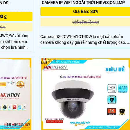
CAMERA IP WIFI NGOÀI TRỜI HIKVISION 4MP
N DS-
Giá Bán: 30%
00 ₫
Giá gốc: liên hệ
0 ₫
MWG/W với công
Camera DS-2CV1041G1-IDW là một sản phẩm
ám sát ban đêm
camera không dây giá rẻ nhưng chất lượng cao.
Với chip CMOS, Camera này xử lý hình ảnh với mà
a này cung cấp
sắc đẹp, cho phép xem hình ảnh ban đêm sáng
h ảnh sắc nét với
đẹp với chức năng hồng ngoại lên đến 30m.
2573
Được thiết kế dành riêng cho dự án dân dụng,
 giám sát Full
camera này sử dụng chip hình ảnh 4