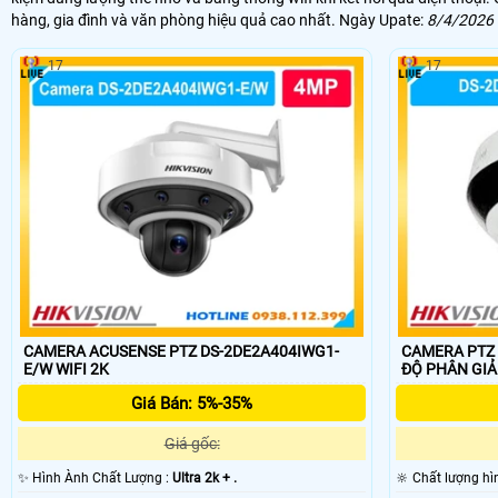
hàng, gia đình và văn phòng hiệu quả cao nhất. Ngày Upate:
8/4/2026 
17
17
CAMERA ACUSENSE PTZ DS-2DE2A404IWG1-
CAMERA PTZ 
E/W WIFI 2K
ĐỘ PHÂN GIẢ
Giá Bán: 5%-35%
Giá gốc:
✨ Hình Ành Chất Lượng :
Ultra 2k + .
🔆 Chất lượng h