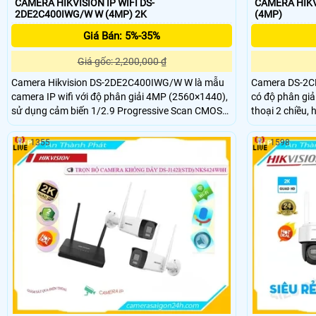
CAMERA HIKVISION IP WIFI DS-
CAMERA HIKV
2DE2C400IWG/W W (4MP) 2K
(4MP)
Giá Bán: 5%-35%
Giá gốc: 2,200,000 ₫
Camera Hikvision DS-2DE2C400IWG/W W là mẫu
Camera DS-2CD
camera IP wifi với độ phân giải 4MP (2560×1440),
có độ phân giả
sử dụng cảm biến 1/2.9 Progressive Scan CMOS
thoại 2 chiều, 
cho hình ảnh sắc nét. Hỗ trợ thẻ nhớ microSD lên
nhớ lên đến 51
đến 512GB, kết nối nhanh chóng đến Wi-Fi, chuẩn
nghệ AI phát h
1355
1598
nén H.265+ tiết kiệm băng thông. Camera cũng
camera này giú
được tích hợp tính năng phát hiện thông minh,
giả.
phân biệt người và xe, giảm báo động giả hiệu quả.