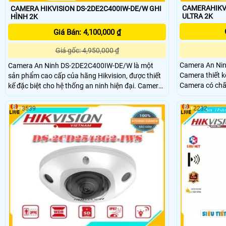
CAMERAHIKVI
CAMERA HIKVISION DS-2DE2C400IW-DE/W GHI
ULTRA 2K
HÌNH 2K
Giá Bán: 4,100,000 ₫
Giá gốc: 4,950,000 ₫
Camera An Nin
Camera An Ninh DS-2DE2C400IW-DE/W là một
Camera thiết kế
sản phẩm cao cấp của hãng Hikvision, được thiết
Camera có chất
kế đặc biệt cho hệ thống an ninh hiện đại. Camera
2k, cho hình ảnh rõ né
này có độ phân giải cao 4MP, cung cấp hình ảnh
công nghệ IP, c
sắc nét và chi tiết. Với khả năng xoay ngang 360
3539
2232
liệu một cách 
độ và nghiêng dọc 90 độ, nó cho phép theo dõi mọi
góc nhìn một cách linh hoạt