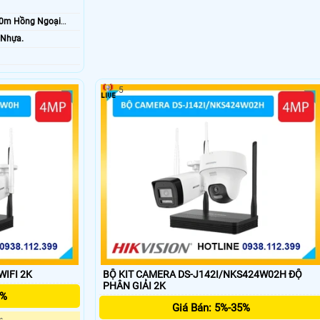
20m Hồng Ngoại
 Nhựa.
5
WIFI 2K
BỘ KIT CAMERA DS-J142I/NKS424W02H ĐỘ
PHÂN GIẢI 2K
5%
Giá Bán: 5%-35%