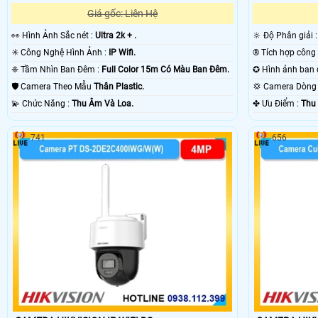
Giá gốc: Liên Hệ
️👀 Hình Ảnh Sắc nét :
Ultra 2k + .
🔆 Độ Phân giải 
✳️ Công Nghệ Hình Ảnh :
IP Wifi.
❈ Tầm Nhìn Ban Đêm :
Full Color 15m Có Màu Ban Ðêm.
🛡 Camera Theo Mẫu
Thân Plastic.
💢 Camera Dòn
️💫 Chức Năng :
Thu Âm Và Loa.
️✤ Ưu Điểm :
Thu
741
656