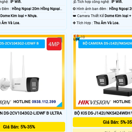
✳️ Camera Công nghệ :
IP Wifi.
🕉️ Tích hợp công nghệ :
IP Wifi.
🌛 Xem Được Ban Đêm :
Hồng Ngoại 20m Hồng Ngoại
❂ Hình ảnh ban đêm :
Hồng Ngoại 
Smart IR.
g
Dome Kim loại + Nhựa.
👑 Camera Thiết Kế
Dome Kim loại +
 Âm Và Loa.
️✤ Tích Hợp :
Thu Âm Và Loa.
10
 DS-2CV1043G2-LIDWF B ULTRA
BỘ KIS DS-J142I/NKS424W0H 
Giá Bán: 5%-3
Giá Bán: 5%-35%