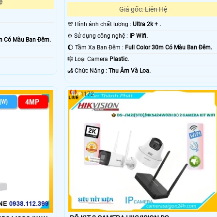
ệ
Giá gốc: Liên Hệ
💯 Hình ảnh chất lượng :
Ultra 2k + .
⚙ Sử dụng công nghệ :
IP Wifi.
0m Có Màu Ban Ðêm.
🌔 Tầm Xa Ban Đêm :
Full Color 30m Có Màu Ban Ðêm.
🎼️ Loại Camera
Plastic.
️🛃 Chức Năng :
Thu Âm Và Loa.
1172