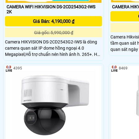
CAMERA WIFI HIKVISION DS-2CD2543G2-IWS
CAMERA HIKV
2K
Giá Bán: 4,190,000 ₫
Giá gốc: 5,990,000 ₫
Camera Hikvis
Camera HIKVISION DS-2CD2543G2-IWS là dòng
tầm quan sát 
camera quan sát IP dome hồng ngoại 4.0
quan sát ngày 
Megapixel,Hỗ trợ chuẩn nén hình ảnh h. 265+. Hỗ
bị giới hạn bởi ánh
trợ chông ngược sáng WDR 120 dB,3D
2CD2443G2-I cũ
DNR,BLC,Hỗ trợ hồng ngoại 30m
phép bạn giao t
4395
8469
khu vực giám s