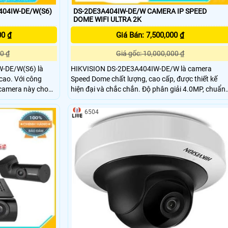
404IW-DE/W(S6)
DS-2DE3A404IW-DE/W CAMERA IP SPEED
DOME WIFI ULTRA 2K
00 ₫
Giá Bán: 7,500,000 ₫
0 ₫
Giá gốc: 10,000,000 ₫
-DE/W(S6) là
HIKVISION DS-2DE3A404IW-DE/W là camera
i công
Speed Dome chất lượng, cao cấp, được thiết kế
 camera này cho
hiện đại và chắc chắn. Độ phân giải 4.0MP, chuẩn
n đêm với chất
nén H.265+, quan sát xa 50m, hỗ trợ thẻ nhớ lên
ờ nhòe, trong
đến 256GB
6504
ra này cho độ
ảnh hiển thị rõ