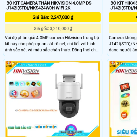
BỘ KIT CAMERA THÂN HIKVISION 4.0MP DS-
BỘ KÍT HIKVI
J142I(STD)/NKS424W0H WIFI 2K
Giá Bán: 2,247,000 ₫
Giá gốc: 3,210,000 ₫
Với độ phân giải 4.0MP camera Hikvision trong bộ
Camera không 
kit này cho phép quan sát rõ nét, chi tiết với hình
J142I(STD)/N
ảnh sắc nét và màu sắc chân thực. Đồng thời chất
dạng người, ánh
lượng hình ảnh đạt chuẩn cao giúp bạn quan sát
đêm 30m, đàm th
và ghi lại mọi hoạt động xảy ra trong khu vực được
chống ngược sáng DWDR.
1652
2137
giám sát một cách chính xác
Plastic, thu âm