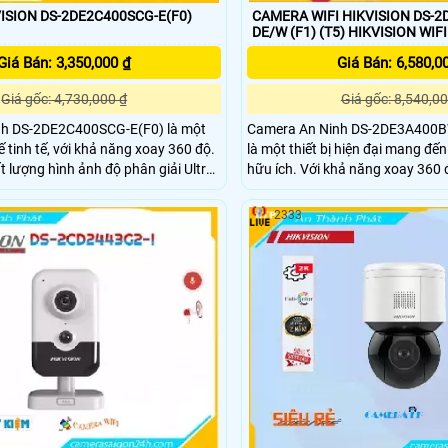
SION DS-2DE2C400SCG-E(F0)
CAMERA WIFI HIKVISION DS-
DE/W (F1) (T5) HIKVISION WIFI
Giá Bán: 3,350,000 ₫
Giá Bán: 6,580,0
Giá gốc: 4,730,000 ₫
Giá gốc: 8,540,00
h DS-2DE2C400SCG-E(F0) là một
Camera An Ninh DS-2DE3A400B
 tinh tế, với khả năng xoay 360 độ.
là một thiết bị hiện đại mang đế
 lượng hình ảnh độ phân giải Ultra
hữu ích. Với khả năng xoay 360 độ, camera này có
t và chi tiết. Được trang bị
thể quan sát toàn cảnh một khu
amera giúp ghi lại và truyền tải dữ
động. Đồng thời, nó còn thu âm để giám sát tất cả
2333
nhanh chóng và đáng tin cậy
âm thanh xảy ra trong phạm vi 