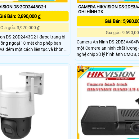
ISION DS-2CD2443G2-I
CAMERA HIKVISION DS-2DE3A
GHI HÌNH 2K
Giá Bán: 2,890,000 ₫
Giá Bán: 5,980,0
Giá gốc: 3,970,000 ₫
Giá gốc: 9,590,00
ion DS-2CD2443G2-I được trang bị
Camera An Ninh DS-2DE3A404IW
hồng ngoại 10 mét cho phép bạn
một Camera an ninh chất lượng cao. Vớ
và đêm một cách liên tục và không
nghệ chip xử lý hình ảnh CMOS,
 sáng môi trường. Camera DS-
phép bạn xem được hình ảnh ba
ng hỗ trợ đàm thoại 2 chiều cho
lượng màu sắc sắc nét, không m
iếp trực tiếp với người khác trong
2480
khoảng cách lên đến 50m. Came
át.
phân giải Ultra 2k, đảm bảo hình 
ràng và chi tiết