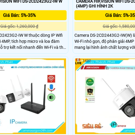
ISION WIFI DS-2CD2423G2-IW W
CAMERA HIKVISION WIFI DS-2
(4MP) GHI HÌNH 2K
Giá Bán: 5%-35%
Giá Bán: 5%-3
Giá gốc: 1,260,000 ₫
Giá gốc: 1,580,00
2423G2-IW W thuộc dòng IP Wifi
Camera DS-2CD2443G2-IW(W) l
i 4MP, tích hợp micro và loa đàm
Wi-Fi nhỏ gọn, độ phân giải 4M
hỗ trợ kết nối nhanh đến Wi-Fi và thẻ
mang lại hình ảnh chất lượng vớ
2GB. Hikvision còn trang bị công
cao. Tích hợp micro, loa đàm thoạ
iện người và phương tiện trân mẫu
lưu trữ thông qua thẻ nhớ tối đa
1480
p giảm thiểu tình trạng báo động
Bên cạnh đó camera sở hữu côn
người và phương tiện thông min
động giả.