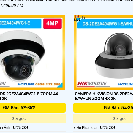
12:00:00 AM
18
DS-2DE2A404IWG1-E ZOOM 4X
CAMERA HIKVISION DS-2DE2A
I 2K
E/WHUN ZOOM 4X 2K
Giá Bán: 5%-35%
Giá Bán: 5%-3
Giá gốc:
Giá gốc:
ình Ảnh :
Ultra 2k + .
️⚡ Độ Phân giải :
Ultra 2k + .