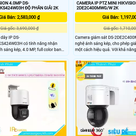
SION 4.0MP DS-
CAMERA IP PTZ MINI HIKVISIO
J142I(STD)/NKS424W03H ĐỘ PHÂN GIẢI 2K
2DE2C400MWG/W 2K
Giá Bán: 2,583,000 ₫
Giá Bán: 1,197,0
Giá gốc: 3,690,000 ₫
Giá gốc: 1,710,00
dây IP DS-
Camera giám sát DS-2DE2C400
KS424W03H có tính năng nhận
nghệ ánh sáng kép, cho phép gi
 sáng kép, 4.0 MP, full color ban
một cách hiệu quả. Với khả năng chọn lựa hình
oại 2 chiều, IP Wifi, Starlight,
ảnh trắng đen hoặc màu, camer
 Thiết kế nhỏ gọn,
wifi IP, đàm thoại 2 chiều, và hìn
1745
 và loa rõ ràng.
chip HYBRID. Giải pháp tiết kiệm chi phí, chất
lượng hình ảnh cao, và khả năng
Color 30m trong đêm