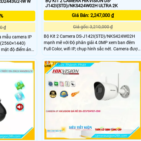
BỘ KIT 2 CAMERA HIKVISION DS-
CD2443G2-IW W
J142I(STD)/NKS424W02H ULTRA 2K
Giá Bán: 2,247,000 ₫
5%
Giá gốc: 3,210,000 ₫
0 ₫
Bộ Kit 2 Camera DS-J142I(STD)/NKS424W02H
à mẫu camera IP
mạnh mẽ với Độ phân giải 4.0MP xem ban đêm
P (2560×1440)
Full Color, wifi IP, chụp hình sắc nét. Camera được
i mật độ điểm ảnh
trang bị micro tích hợp và chức năng đàm thoại 2
i 2 chiều, hỗ trợ
chiều, cho phép bạn không chỉ nghe âm thanh từ
 lên đến 512GB.
1775
khu vực giám sát mà còn có thể giao tiếp trực tiếp
g nghệ phát hiện
với người ở đó thông qua hệ thống
h giúp giảm báo