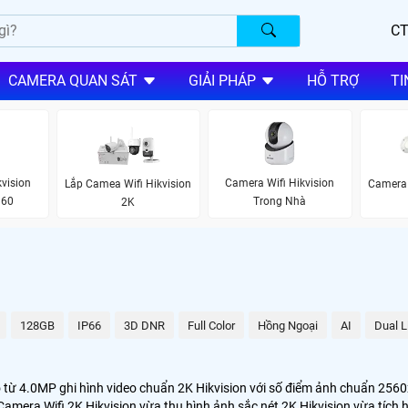
CT
CAMERA QUAN SÁT
GIẢI PHÁP
HỖ TRỢ
TI
vision
Camera Wifi Hikvision
Lắp Camea Wifi Hikvision
Camera 
360
Trong Nhà
2K
128GB
IP66
3D DNR
Full Color
Hồng Ngoại
AI
Dual L
ừ 4.0MP ghi hình video chuẩn 2K Hikvision với số điểm ảnh chuẩn 2560x14
 Camera Wifi 2K Hikvision vừa thu hình ảnh sắc nét 2K Hikvision vừa tích