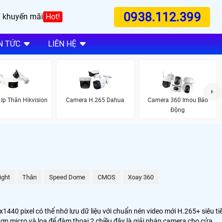
0938.112.399
 khuyến mãi
Hot!
N TỨC
LIÊN HỆ
Ip Thân Hikvision
Camera H.265 Dahua
Camera 360 Imou Báo
Động
ight
Thân
Speed Dome
CMOS
Xoay 360
40 pixel có thể nhớ lưu dữ liệu với chuẩn nén video mới H.265+ siêu ti
 hợp micro và loa để đàm thoại 2 chiều đây là giải pháp camera cho cửa