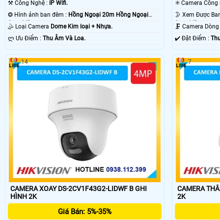
⚒ Công Nghệ :
IP Wifi.
❂ Hình ảnh ban đêm :
Hồng Ngoại 20m Hồng Ngoại
Smart IR.
Smart IR.
🤹 Loại Camera
Dome Kim loại + Nhựa.
🗜️ Camera Dòn
️ლ Ưu Điểm :
Thu Âm Và Loa.
️✔️ Đặt Điểm :
Thu
14
7
CAMERA XOAY DS-2CV1F43G2-LIDWF B GHI
CAMERA THÂN
HÌNH 2K
2K
Giá Bán: 5%-35%