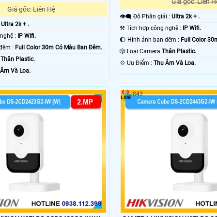
Giá gốc: Liên H
Giá gốc: Liên Hệ
👁️‍🗨 Độ Phân giải :
Ultra 2k + .
:
Ultra 2k + .
⚒ Tích hợp công nghệ :
IP Wifi.
®️ Tích hợp công nghệ :
IP Wifi.
🌔 Hình ảnh ban đêm :
Full Color 3
✪ Hình ảnh ban đêm :
Full Color 30m Có Màu Ban Ðêm.
🎲 Loại Camera
Thân Plastic.
g
Thân Plastic.
️💠 Ưu Điểm :
Thu Âm Và Loa.
 Âm Và Loa.
843