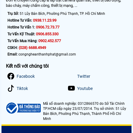
Đơn vị chuyên cung cấp & lắp đặt camera quan sát, thiết bị báo động,
báo cháy, máy chấm công, thiết bị mạng, ...
Trụ Sở:
51 Lũy Bán Bích, Phường Phú Thạnh, TP. Hồ Chí Minh
0938.11.23.99
Hotline Tư Vấn:
0906.72.73.77
Hotline Tư Vấn 1:
0906.855.330
Tư Vấn Kỹ Thuật:
0902.452.577
Tư Vấn Mua Hàng:
(028) 6688.4949
CSKH:
Email:
congngheanthanhphat@gmail.com
Kết nối với chúng tôi
Facebook
Twitter
Tiktok
Youtube
Mã số doanh nghiệp: 0312866570 do Sở Tài Chính
TP.HCM cấp ngày 23/07/2014. Trụ sở chính: 51 Lũy
Bán Bích, Phường Phú Thạnh, Thành Phố Hồ Chí
Minh