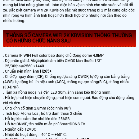
mang lại khả năng giám sát toàn diện bảo vệ an ninh cho sân vườn và bãi đỗ
xe. Đặc biệt camera wifi 2K KBvision sắc nét được trang bị 2 mắt cung cấp góc
nhìn rộng và hình ảnh linh hoặc hơn thích hợp cho những nơi cần theo dõi
nhiều hướng.
THÔNG SỐ CAMERA WIFI 2K KBVISION THÔNG THƯỜNG
CÓ NHỮNG CHỨC NĂNG SAU
. Camera IP WIFI Full color báo động chủ động dome
4.0MP
. Độ phân giả
i 4 Megapixel
cảm biến CMOS kích thước 1/3”
. 25/30fps@2560 ×1440
. Chuẩn nén hình ảnh
H265+
. Chế độ ngày đêm (ICR), Chống ngược sáng DWDR, tự động cân bằng trắng
(AWB), tự động bù tín hiệu ảnh (AGC), chống ngược sáng(BLC), chống nhiễu
(3D-DNR).
. Tầm xa hồng ngoại và đèn LED 30m, ánh sáng kép thông minh.
. Hỗ trợ phát hiện chuyển động, phát hiện con người. Báo động chủ động bằng
còi và đèn.
. Ống kính cố định 2.8mm (góc nhìn 98°)
. Tích hợp Mic và Loa , hỗ trợ đàm thoại 2 chiều
. Hỗ trợ khe cắm thẻ nhớ lên đến 256GB
. Hỗ trợ ONVIF, tên miền miễn phí SmartDDNS.TV
. Nguồn cấp 12VDC
. Nhiệt độ hoạt động : -40° C ~ +60° C.