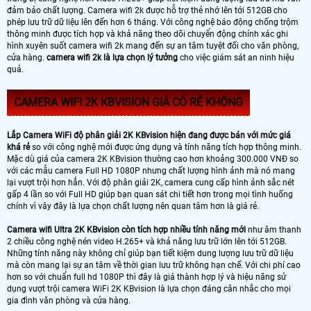
đảm bảo chất lượng. Camera wifi 2k được hỗ trợ thẻ nhớ lên tới 512GB cho
phép lưu trữ dữ liệu lên đến hơn 6 tháng. Với công nghệ báo động chống trộm
thông minh được tích hợp và khả năng theo dõi chuyển động chính xác ghi
hình xuyên suốt camera wifi 2k mang đến sự an tâm tuyệt đối cho văn phòng,
cửa hàng.
camera wifi 2k là lựa chọn lý tưởng
cho việc giám sát an ninh hiệu
quả.
CAMERA WIFI 2K KBVISION GIÁ CÓ RẺ KHÔNG
Lắp Camera WiFi độ phân giải 2K KBvision hiện đang được bán với mức giá
khá rẻ
so với công nghệ mới được ứng dụng và tính năng tích hợp thông minh.
Mặc dù giá của camera 2K KBvision thường cao hơn khoảng 300.000 VNĐ so
với các mẫu camera Full HD 1080P nhưng chất lượng hình ảnh mà nó mang
lại vượt trội hơn hẳn. Với độ phân giải 2K, camera cung cấp hình ảnh sắc nét
gấp 4 lần so với Full HD giúp bạn quan sát chi tiết hơn trong mọi tình huống
chính vì vây đây là lựa chọn chất lượng nên quan tâm hơn là giá rẻ.
Camera wifi Ultra 2K KBvision còn tích hợp nhiều tính năng mới
như âm thanh
2 chiều công nghệ nén video H.265+ và khả năng lưu trữ lớn lên tới 512GB.
Những tính năng này không chỉ giúp bạn tiết kiệm dung lượng lưu trữ dữ liệu
mà còn mang lại sự an tâm về thời gian lưu trữ không hạn chế. Với chi phí cao
hơn so với chuẩn full hd 1080P thì đây là giá thành hợp lý và hiệu năng sử
dụng vượt trội camera WiFi 2K KBvision là lựa chọn đáng cân nhắc cho mọi
gia đình văn phòng và cửa hàng.