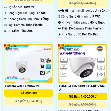
Giá gốc: 1,504,000 ₫
️👀 Độ sắc nét :
Ultra 2k .
👁️‍🗨 Hình ảnh chất lượng :
Ultra 2k .
⚜️ Công Nghệ Sử Dụng :
IP Wifi.
®️ Công Nghệ Hình Ảnh :
IP Wifi.
🔦 Khoảng Cách Ban Đêm :
Hồng
🌚 Khi xem thiếu sáng :
Hồng Ngoại
Ngoại 30m Starlight.
🎨 Loại Camera
Thân Plastic.
30m Starlight.
👑 Thiết Kế Camera
Thân Plastic.
️💫 Ưu Điểm :
Thu Âm.
️📡 Khả Năng :
Có Ðèn Còi Báo
Động.
2107
2815
Camera Wifi KX-WD42 2k
CAMERA KBVISION KX-A4012WN-
A
Giá Bán: 30%
Giá Bán: 1,400,000 ₫
Giá gốc: 1,504,000 ₫
Giá gốc: 1,700,000 ₫