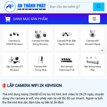
DANH MỤC SẢN PHẨM
Camera Có
Camera 360 Báo
Camera Phân Biệt
Camera Wifi
DWDR Kbvision
Động Kbvision
Người Kbvision
Kbvision Ngoài
Trời 360
Lắp Camera IOT
Camera Wifi
Bộ Camera
Báo Động Hàng
Kbvision
Trong Nhà
Visioncop Full
Rào
Kbvision
Color
LẮP CAMERA WIFI 2K KBVISION
Thẻ nhớ dung lượng 256GB hỗ trợ lưu trữ hình ảnh video từ 28-29 ngày, chuyên
dùng cho camera Ip wifi, cho phép xem lại với tốc độ cực nhanh. Ngoài ra tuổi
thọ thẻ nhớ khá dài, đảm bảo sự bền bỉ, ổn định