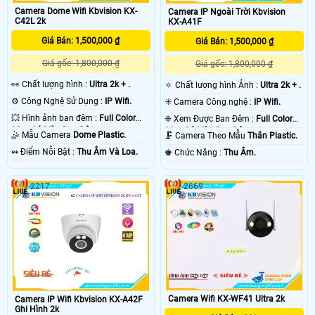
Camera Dome Wifi Kbvision KX-
Camera IP Ngoài Trời Kbvision
C42L 2k
KX-A41F
Giá Bán: 1,500,000 ₫
Giá Bán: 1,500,000 ₫
Giá gốc: 1,800,000 ₫
Giá gốc: 1,800,000 ₫
️👀 Chất lượng hình :
Ultra 2k + .
🔅 Chất lượng hình Ảnh :
Ultra 2k + .
⚙ Công Nghệ Sử Dụng :
IP Wifi.
✳️ Camera Công nghệ :
IP Wifi.
💥 Hình ảnh ban đêm :
Full Color
❈ Xem Được Ban Đêm :
Full Color
30m Có Màu Ban Ðêm.
30m Có Màu Ban Ðêm.
🤹 Mẫu Camera
Dome Plastic.
🗜️ Camera Theo Mẫu
Thân Plastic.
️↭ Điểm Nỗi Bật :
Thu Âm Và Loa.
️♚ Chức Năng :
Thu Âm.
2217
2669
Camera Wifi KX-WF41 Ultra 2k
Camera IP Wifi Kbvision KX-A42F
Ghi Hình 2k