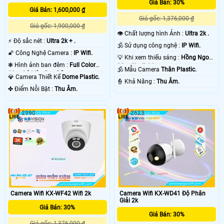
Giá Bán: 30%
Giá Bán: 1,600,000 ₫
Giá gốc: 1,376,000 ₫
Giá gốc: 1,900,000 ₫
👁 Chất lượng hình Ảnh :
Ultra 2k .
️⚡ Độ sắc nét :
Ultra 2k + .
🕉️ Sử dụng công nghệ :
IP Wifi.
🌠 Công Nghệ Camera :
IP Wifi.
💡 Khi xem thiếu sáng :
Hồng Ngoại
❃ Hình ảnh ban đêm :
Full Color
30m Starlight.
🕉️ Mẫu Camera
Thân Plastic.
30m Có Màu Ban Ðêm.
💎 Camera Thiết Kế
Dome Plastic.
️👮 Khả Năng :
Thu Âm.
️✤ Điểm Nỗi Bật :
Thu Âm.
2990
2623
Camera Wifi KX-WF42 Wifi 2k
Camera Wifi KX-WD41 Độ Phân
Giải 2k
Giá Bán: 30%
Giá Bán: 30%
Giá gốc: 1,376,000 ₫