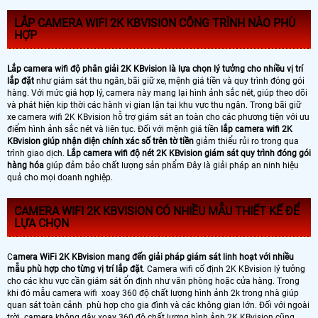
LẮP CAMERA WIFI 2K KBVISION CÔNG TRÌNH NÀO PHÙ
HỢP
Lắp camera wifi độ phân giải 2K KBvision là lựa chọn lý tưởng cho nhiều vị trí
lắp đặt
như giám sát thu ngân, bãi giữ xe, mệnh giá tiền và quy trình đóng gói
hàng. Với mức giá hợp lý, camera này mang lại hình ảnh sắc nét, giúp theo dõi
và phát hiện kịp thời các hành vi gian lận tại khu vực thu ngân. Trong bãi giữ
xe camera wifi 2K KBvision hỗ trợ giám sát an toàn cho các phương tiện với ưu
điểm hình ảnh sắc nét và liên tục. Đối với mệnh giá tiền
lắp camera wifi 2K
KBvision giúp nhận diện chính xác số trên tờ tiền
giảm thiểu rủi ro trong qua
trình giao dịch.
Lắp camera wifi độ nét 2K KBvision giám sát quy trình đóng gói
hàng hóa
giúp đảm bảo chất lượng sản phẩm Đây là giải pháp an ninh hiệu
quả cho mọi doanh nghiệp.
CAMERA WIFI 2K KBVISION CÓ NHIỀU MẪU THIẾT KẾ ĐỂ
LỰA CHỌN
C
amera WiFi 2K KBvision mang đến giải pháp giám sát linh hoạt với nhiều
mẫu phù hợp cho từng vị trí lắp đặt
. Camera wifi cố định 2K KBvision lý tưởng
cho các khu vực cần giám sát ổn định như văn phòng hoặc cửa hàng. Trong
khi đó mẫu camera wifi xoay 360 độ chất lượng hình ảnh 2k trong nhà giúp
quan sát toàn cảnh phù hợp cho gia đình và các không gian lớn. Đối với ngoài
trời camera không dây xoay 360 độ chất lượng hình ảnh 2K KBvision cũng