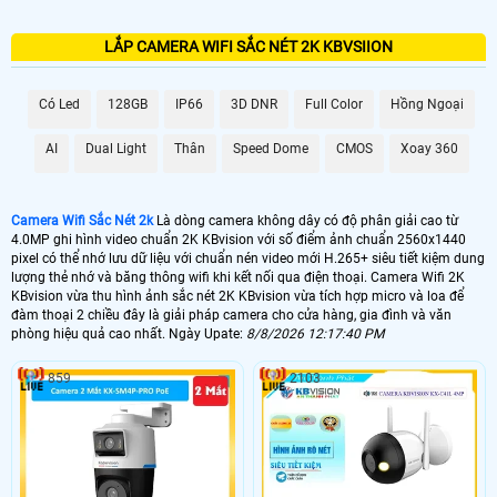
LẮP CAMERA WIFI SẮC NÉT 2K KBVSIION
Có Led
128GB
IP66
3D DNR
Full Color
Hồng Ngoại
AI
Dual Light
Thân
Speed Dome
CMOS
Xoay 360
Camera Wifi Sắc Nét 2k
Là dòng camera không dây có độ phân giải cao từ
4.0MP ghi hình video chuẩn 2K KBvision với số điểm ảnh chuẩn 2560x1440
pixel có thể nhớ lưu dữ liệu với chuẩn nén video mới H.265+ siêu tiết kiệm dung
lượng thẻ nhớ và băng thông wifi khi kết nối qua điện thoại. Camera Wifi 2K
KBvision vừa thu hình ảnh sắc nét 2K KBvision vừa tích hợp micro và loa để
đàm thoại 2 chiều đây là giải pháp camera cho cửa hàng, gia đình và văn
phòng hiệu quả cao nhất. Ngày Upate:
8/8/2026 12:17:40 PM
859
2103