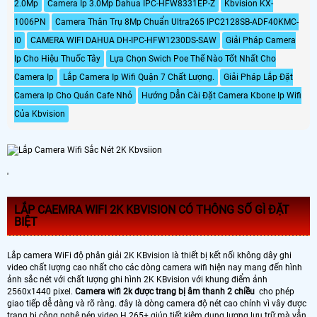
2.0Mp
Camera Ip 3.0Mp Dahua IPC-HFW8331EP-Z
Kbvision KX-
nghệ starlight mới nhất và hiển thị
phân giải cao 4.0megapixel, tầm
màu sắc hình ảnh tốt hơn trong
quan sát xa 30m với công nghệ
1006PN
Camera Thân Trụ 8Mp Chuẩn Ultra265 IPC2128SB-ADF40KMC-
điều kiện thiếu sáng
hồng ngoại thông minh cùng các
I0
CAMERA WIFI DAHUA DH-IPC-HFW1230DS-SAW
Giải Pháp Camera
tính năng thông minh khác.
Ip Cho Hiệu Thuốc Tây
Lựa Chọn Swich Poe Thế Nào Tốt Nhất Cho
Camera Ip
Lắp Camera Ip Wifi Quận 7 Chất Lượng.
Giải Pháp Lắp Đặt
Camera Ip Cho Quán Cafe Nhỏ
Hướng Dẫn Cài Đặt Camera Kbone Ip Wifi
Của Kbvision
'
LẮP CAEMRA WIFI 2K KBVISION CÓ THÔNG SỐ GÌ ĐẶT
BIỆT
Lắp camera WiFi độ phân giải 2K KBvision là thiết bị kết nối không dây ghi
video chất lượng cao nhất cho các dòng camera wifi hiện nay mang đến hình
ảnh sắc nét với chất lượng ghi hình 2K KBvision với khung điểm ảnh
2560x1440 pixel.
Camera wifi 2k được trang bị âm thanh 2 chiều
cho phép
giao tiếp dễ dàng và rõ ràng. đây là dòng camera độ nét cao chính vì vây được
trang bị công nghệ nén video H.265+ giúp tiết kiệm dung lượng lưu trữ mà vẫn