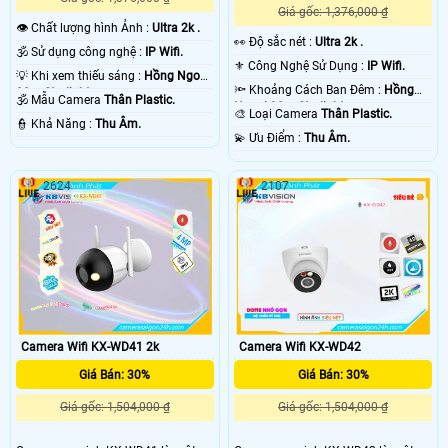
Giá gốc: 1,376,000 ₫
👁 Chất lượng hình Ảnh :
Ultra 2k .
️👀 Độ sắc nét :
Ultra 2k .
🕉️ Sử dụng công nghệ :
IP Wifi.
⚜️ Công Nghệ Sử Dụng :
IP Wifi.
💡 Khi xem thiếu sáng :
Hồng Ngoại
🔦 Khoảng Cách Ban Đêm :
Hồng
30m Starlight.
🕉️ Mẫu Camera
Thân Plastic.
Ngoại 30m Starlight.
🎨 Loại Camera
Thân Plastic.
️👮 Khả Năng :
Thu Âm.
️💫 Ưu Điểm :
Thu Âm.
2624
2107
Camera Wifi KX-WD41 2k
Camera Wifi KX-WD42
Giá Bán: 30%
Giá Bán: 30%
Giá gốc: 1,504,000 ₫
Giá gốc: 1,504,000 ₫