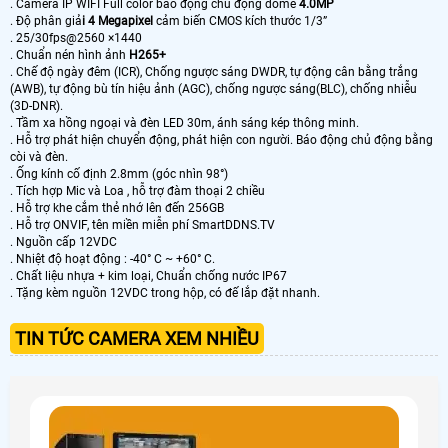
. Camera IP WIFI Full color báo động chủ động dome
4.0MP
. Độ phân giả
i 4 Megapixel
cảm biến CMOS kích thước 1/3”
. 25/30fps@2560 ×1440
. Chuẩn nén hình ảnh
H265+
. Chế độ ngày đêm (ICR), Chống ngược sáng DWDR, tự động cân bằng trắng
(AWB), tự động bù tín hiệu ảnh (AGC), chống ngược sáng(BLC), chống nhiễu
(3D-DNR).
. Tầm xa hồng ngoại và đèn LED 30m, ánh sáng kép thông minh.
. Hỗ trợ phát hiện chuyển động, phát hiện con người. Báo động chủ động bằng
còi và đèn.
. Ống kính cố định 2.8mm (góc nhìn 98°)
. Tích hợp Mic và Loa , hỗ trợ đàm thoại 2 chiều
. Hỗ trợ khe cắm thẻ nhớ lên đến 256GB
. Hỗ trợ ONVIF, tên miền miễn phí SmartDDNS.TV
. Nguồn cấp 12VDC
. Nhiệt độ hoạt động : -40° C ~ +60° C.
. Chất liệu nhựa + kim loại, Chuẩn chống nước IP67
. Tặng kèm nguồn 12VDC trong hộp, có đế lắp đặt nhanh.
TIN TỨC CAMERA XEM NHIỀU