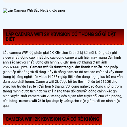
'
LẮP CAEMRA WIFI 2K KBVISION CÓ THÔNG SỐ GÌ ĐẶT
BIỆT
Lắp camera WiFi độ phân giải 2K KBvision là thiết bị kết nối không dây ghi
video chất lượng cao nhất cho các dòng camera wifi hiện nay mang đến hình
ảnh sắc nét với chất lượng ghi hình 2K KBvision với khung điểm ảnh
2560x1440 pixel.
Camera wifi 2k được trang bị âm thanh 2 chiều
cho phép
giao tiếp dễ dàng và rõ ràng. đây là dòng camera độ nét cao chính vì vây được
trang bị công nghệ nén video H.265+ giúp tiết kiệm dung lượng lưu trữ mà vẫn
đảm bảo chất lượng. Camera wifi 2k được hỗ trợ thẻ nhớ lên tới 512GB cho
phép lưu trữ dữ liệu lên đến hơn 6 tháng. Với công nghệ báo động chống trộm
thông minh được tích hợp và khả năng theo dõi chuyển động chính xác ghi
hình xuyên suốt camera wifi 2k mang đến sự an tâm tuyệt đối cho văn phòng,
cửa hàng.
camera wifi 2k là lựa chọn lý tưởng
cho việc giám sát an ninh hiệu
quả.
CAMERA WIFI 2K KBVISION GIÁ CÓ RẺ KHÔNG