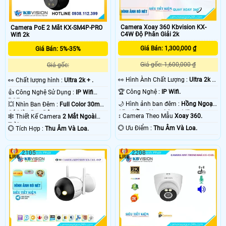
Camera Xoay 360 Kbvision KX-
Camera PoE 2 Mắt KX-SM4P-PRO
C4W Độ Phân Giải 2k
Wifi 2k
Giá Bán: 1,300,000 ₫
Giá Bán: 5%-35%
Giá gốc: 1,600,000 ₫
Giá gốc:
️👀 Hình Ành Chất Lượng :
Ultra 2k +
️👀 Chất lượng hình :
Ultra 2k + .
.
🏆 Công Nghệ :
IP Wifi.
👍 Công Nghệ Sử Dụng :
IP Wifi
POE.
🌙 Hình ảnh ban đêm :
Hồng Ngoại
💥 Nhìn Ban Đêm :
Full Color 30m
15m Hồng Ngoại Smart IR.
Có Màu Ban Ðêm.
↕️ Camera Theo Mẫu
Xoay 360.
🕸️ Thiết Kế Camera
2 Mắt Ngoài
Trời.
️💮 Ưu Điểm :
Thu Âm Và Loa.
️💮 Tích Hợp :
Thu Âm Và Loa.
2105
2208