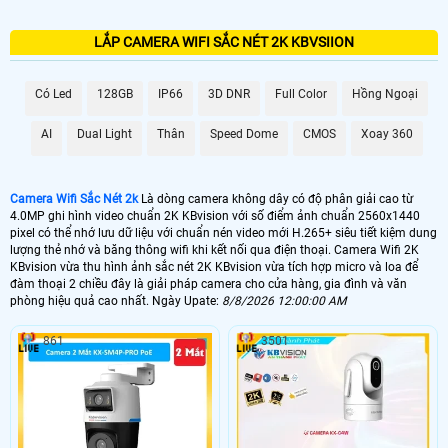
LẮP CAMERA WIFI SẮC NÉT 2K KBVSIION
Có Led
128GB
IP66
3D DNR
Full Color
Hồng Ngoại
AI
Dual Light
Thân
Speed Dome
CMOS
Xoay 360
Camera Wifi Sắc Nét 2k
Là dòng camera không dây có độ phân giải cao từ
4.0MP ghi hình video chuẩn 2K KBvision với số điểm ảnh chuẩn 2560x1440
pixel có thể nhớ lưu dữ liệu với chuẩn nén video mới H.265+ siêu tiết kiệm dung
lượng thẻ nhớ và băng thông wifi khi kết nối qua điện thoại. Camera Wifi 2K
KBvision vừa thu hình ảnh sắc nét 2K KBvision vừa tích hợp micro và loa để
đàm thoại 2 chiều đây là giải pháp camera cho cửa hàng, gia đình và văn
phòng hiệu quả cao nhất. Ngày Upate:
8/8/2026 12:00:00 AM
861
3501