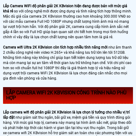
Lắp Camera WiFi độ phân giải 2K KBvision hiện đang được bán với mức giá
khá rẻ
so với công nghệ mới được ứng dụng và tính năng tích hợp thông minh.
Mặc dù giá của camera 2K KBvision thường cao hơn khoảng 300.000 VNĐ so
với các mẫu camera Full HD 1080P nhưng chất lượng hình ảnh mà nó mang
lại vượt trội hơn hẳn. Với độ phân giải 2K, camera cung cấp hình ảnh sắc nét
gấp 4 lần so với Full HD giúp bạn quan sát chi tiết hơn trong mọi tình huống
chính vì vây đây là lựa chọn chất lượng nên quan tâm hơn là giá rẻ.
Camera wifi Ultra 2K KBvision còn tích hợp nhiều tính năng mới
như âm thanh
2 chiều công nghệ nén video H.265+ và khả năng lưu trữ lớn lên tới 512GB.
Những tính năng này không chỉ giúp bạn tiết kiệm dung lượng lưu trữ dữ liệu
mà còn mang lại sự an tâm về thời gian lưu trữ không hạn chế. Với chi phí cao
hơn so với chuẩn full hd 1080P thì đây là giá thành hợp lý và hiệu năng sử
dụng vượt trội camera WiFi 2K KBvision là lựa chọn đáng cân nhắc cho mọi
gia đình văn phòng và cửa hàng.
LẮP CAMERA WIFI 2K KBVISION CÔNG TRÌNH NÀO PHÙ
HỢP
Lắp camera wifi độ phân giải 2K KBvision là lựa chọn lý tưởng cho nhiều vị trí
lắp đặt
như giám sát thu ngân, bãi giữ xe, mệnh giá tiền và quy trình đóng gói
hàng. Với mức giá hợp lý, camera này mang lại hình ảnh sắc nét, giúp theo dõi
và phát hiện kịp thời các hành vi gian lận tại khu vực thu ngân. Trong bãi giữ
xe camera wifi 2K KBvision hỗ trợ giám sát an toàn cho các phương tiện với ưu