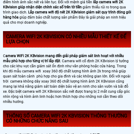
điểm hình ảnh sắc nét và liên tục. Đối với mệnh giá tiền
lắp camera wifi 2K
KBvision giúp nhận diện chính xác số trên tờ tiền
giảm thiểu rủi ro trong qua
trình giao dịch.
Lắp camera wifi độ nét 2K KBvision giám sát quy trình đóng gói
hàng hóa
giúp đảm bảo chất lượng sản phẩm Đây là giải pháp an ninh hiệu
quả cho mọi doanh nghiệp.
CAMERA WIFI 2K KBVISION CÓ NHIỀU MẪU THIẾT KẾ ĐỂ
LỰA CHỌN
C
amera WiFi 2K KBvision mang đến giải pháp giám sát linh hoạt với nhiều
mẫu phù hợp cho từng vị trí lắp đặt
. Camera wifi cố định 2K KBvision lý tưởng
cho các khu vực cần giám sát ổn định như văn phòng hoặc cửa hàng. Trong
khi đó mẫu camera wifi xoay 360 độ chất lượng hình ảnh 2k trong nhà giúp
quan sát toàn cảnh phù hợp cho gia đình và các không gian lớn. Đối với ngoài
trời camera không dây xoay 360 độ chất lượng hình ảnh 2K KBvision cũng
mang lại khả năng giám sát toàn diện bảo vệ an ninh cho sân vườn và bãi đỗ
xe. Đặc biệt camera wifi 2K KBvision sắc nét được trang bị 2 mắt cung cấp góc
nhìn rộng và hình ảnh linh hoặc hơn thích hợp cho những nơi cần theo dõi
nhiều hướng.
THÔNG SỐ CAMERA WIFI 2K KBVISION THÔNG THƯỜNG
CÓ NHỮNG CHỨC NĂNG SAU