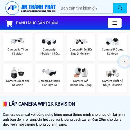
DANH MỤC SẢN PHẨM
Camera Ip Than
Camera Ip
Camera Phân Biệt
Camera IP Dome
Kbvision
Kbvision Chất
Người Kbvision
Kbviison
Lượng
Camera Speedom
Camera Kbvision
Camera Wifi
Camera Thiết Kế
Kbvision
Tích Hợp Ai
Dahua Báo Động
Nhựa Hikvision
LẮP CAMERA WIFI 2K KBVISION
Camera quan sát với công nghệ hồng ngoại thông minh cho phép ghi lại hình
ảnh ban đêm rõ ràng, chi tiết cao với khoảng cách xa lên đến 20m cho dù là
điều kiện môi trường không có ánh sáng.