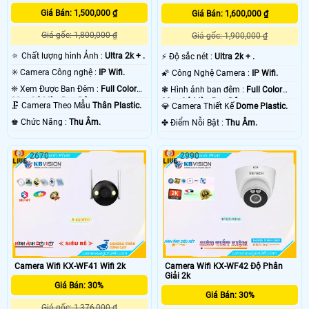
Giá Bán: 1,500,000 ₫
Giá Bán: 1,600,000 ₫
Giá gốc: 1,800,000 ₫
Giá gốc: 1,900,000 ₫
🔅 Chất lượng hình Ảnh :
Ultra 2k + .
️⚡ Độ sắc nét :
Ultra 2k + .
✳️ Camera Công nghệ :
IP Wifi.
🌠 Công Nghệ Camera :
IP Wifi.
❈ Xem Được Ban Đêm :
Full Color
❃ Hình ảnh ban đêm :
Full Color
30m Có Màu Ban Ðêm.
30m Có Màu Ban Ðêm.
🗜️ Camera Theo Mẫu
Thân Plastic.
💎 Camera Thiết Kế
Dome Plastic.
️♚ Chức Năng :
Thu Âm.
️✤ Điểm Nỗi Bật :
Thu Âm.
2670
2990
Camera Wifi KX-WF41 Wifi 2k
Camera Wifi KX-WF42 Độ Phân
Giải 2k
Giá Bán: 30%
Giá Bán: 30%
Giá gốc: 1,376,000 ₫