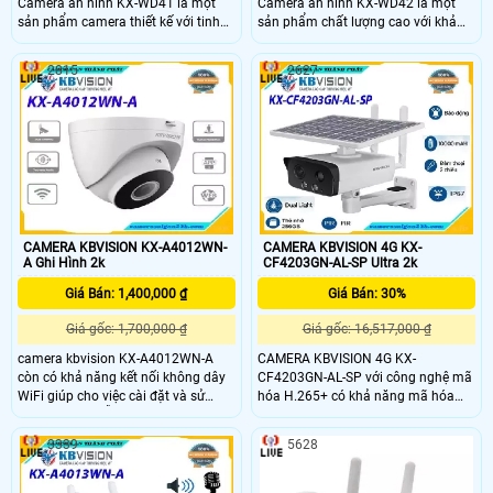
Camera an ninh KX-WD41 là một
Camera an ninh KX-WD42 là một
sản phẩm camera thiết kế với tinh
sản phẩm chất lượng cao với khả
thần mỹ thuật, thân bằng plastic
năng xem ban đêm thông qua công
chắc chắn, siêu sáng và đẹp. Độ
nghệ hồng ngoại 30m. Hình ảnh
2815
2627
phân giải Ultra 2k mang lại chất
chất lượng sắc nét và độ phân giải
lượng hình ảnh cao, tiết kiệm. Với
Ultra 2k giúp quan sát các công
công nghệ IP Wifi, camera xử lý hình
trình một cách chính xác. Sản phẩm
ảnh sắt nét và sáng đẹp
còn được trang bị công nghệ IP Wifi,
giúp thi công gọn gàng và dễ dàng
lắp đặt trong nhà thông qua loại
Dome Plastic
CAMERA KBVISION KX-A4012WN-
CAMERA KBVISION 4G KX-
A Ghi Hình 2k
CF4203GN-AL-SP Ultra 2k
Giá Bán: 1,400,000 ₫
Giá Bán: 30%
Giá gốc: 1,700,000 ₫
Giá gốc: 16,517,000 ₫
camera kbvision KX-A4012WN-A
CAMERA KBVISION 4G KX-
còn có khả năng kết nối không dây
CF4203GN-AL-SP với công nghệ mã
WiFi giúp cho việc cài đặt và sử
hóa H.265+ có khả năng mã hóa
dụng trở nên dễ dàng hơn bên cạnh
video hiệu quả, giúp tiết kiệm băng
đó camera cũng hỗ trợ nhiều tính
thông và không gian lưu trữ.
3339
5628
năng thông minh. KBVISION KX-
CAMERA KBVISION 4G KX-
A4012WN-A là một lựa chọn tuyệt
CF4203GN-AL-SP này sử dụng công
vời cho các hệ thống giám sát an
nghệ starlight mới nhất và hiển thị