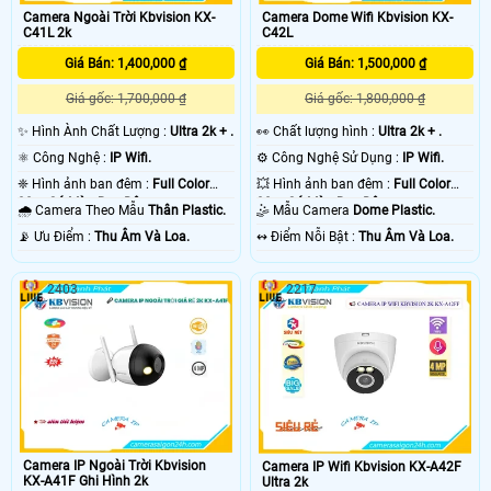
Camera Ngoài Trời Kbvision KX-
Camera Dome Wifi Kbvision KX-
C41L 2k
C42L
Giá Bán: 1,400,000 ₫
Giá Bán: 1,500,000 ₫
Giá gốc: 1,700,000 ₫
Giá gốc: 1,800,000 ₫
✨ Hình Ành Chất Lượng :
Ultra 2k + .
️👀 Chất lượng hình :
Ultra 2k + .
⚛️ Công Nghệ :
IP Wifi.
⚙ Công Nghệ Sử Dụng :
IP Wifi.
❈ Hình ảnh ban đêm :
Full Color
💥 Hình ảnh ban đêm :
Full Color
30m Có Màu Ban Ðêm.
30m Có Màu Ban Ðêm.
🌧️ Camera Theo Mẫu
Thân Plastic.
🤹 Mẫu Camera
Dome Plastic.
️📡 Ưu Điểm :
Thu Âm Và Loa.
️↭ Điểm Nỗi Bật :
Thu Âm Và Loa.
2403
2217
Camera IP Ngoài Trời Kbvision
Camera IP Wifi Kbvision KX-A42F
KX-A41F Ghi Hình 2k
Ultra 2k