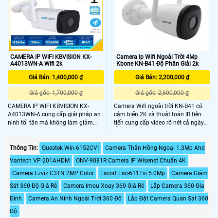
ninh, nhất là trong các ứng dụng tại
màu sắc hình ảnh tốt hơn trong
gia đình, văn phòng và các khu
điều kiện thiếu sáng
công nghiệp, nhờ vào tính năng đa
dạng, khả năng giám sát tốt và tính
tiện dụng
CAMERA IP WIFI KBVISION KX-
Camera Ip Wifi Ngoài Trời 4Mp
A4013WN-A Wifi 2k
Kbone KN-B41 Độ Phân Giải 2k
Giá Bán: 1,400,000 ₫
Giá Bán: 2,200,000 ₫
Giá gốc: 1,700,000 ₫
Giá gốc: 2,600,000 ₫
CAMERA IP WIFI KBVISION KX-
Camera Wifi ngoài trời KN-B41 có
A4013WN-A cung cấp giải pháp an
cảm biến 2K và thuật toán IR tiên
ninh tối tân mà không làm giảm
tiến cung cấp video rõ nét cả ngày
chất lượng, hiệu suất hoạt động cao
lẫn đêm. Nén H.265 tiên tiến giúp
nhất. CAMERA IP WIFI KBVISION
giảm 50% băng thông mạng và
KX-A4013WN-A là dòng Camera
mức sử dụng bộ nhớ ở cùng chất
Thông Tin:
Questek Win-6152CVI
Camera Thân Hồng Ngoại 1.3Mp Ahd
quan sát IP thiết kế nhỏ gọn nhẹ, độ
lượng video.
Vantech VP-201AHDM
ONV-9081R Camera IP Wisenet Chuẩn 4K
phân giải cao 4.0megapixel, tầm
quan sát xa 30m với công nghệ
Camera Ezviz C3TN 2MP Color
Escort Esc-611Tvi 5.0Mp
Camera Giám
hồng ngoại thông minh cùng các
Sát 360 Độ Giá Rẻ
Camera Imou Xoay 360 Giá Rẻ
Lắp Camera 360 Gia
tính năng thông minh khác.
Đình
Camera An Ninh Ngoài Trời 360 Độ
Lắp Đặt Camera Quan Sát 360
Độ