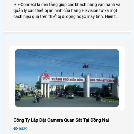
Hik-Connect là nền tảng giúp các khách hàng vận hành và
quản lý các thiết bị an ninh của hãng Hikvision từ xa một
cách hiệu quả trên thiết bị di động hoặc máy tính. Hiện tại
hãng Hikvision hỗ trợ người dùng xóa thiết bị khỏi tài
khoản, hãy cùng An Thành Phát xem các cách dưới đây
nhé hỗ trợ người dùng xóa thiết bị khỏi tài khoản Hik-
Connect.
Công Ty Lắp Đặt Camera Quan Sát Tại Đồng Nai
8439