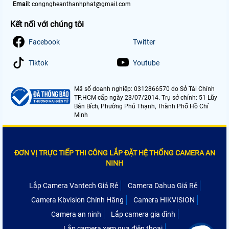
Email:
congngheanthanhphat@gmail.com
Kết nối với chúng tôi
Facebook
Twitter
Tiktok
Youtube
Mã số doanh nghiệp: 0312866570 do Sở Tài Chính
TP.HCM cấp ngày 23/07/2014. Trụ sở chính: 51 Lũy
Bán Bích, Phường Phú Thạnh, Thành Phố Hồ Chí
Minh
ĐƠN VỊ TRỰC TIẾP THI CÔNG LẮP ĐẶT HỆ THỐNG CAMERA AN
NINH
Lắp Camera Vantech Giá Rẻ
Camera Dahua Giá Rẻ
Camera Kbvision Chính Hãng
Camera HIKVISION
Camera an ninh
Lắp camera gia đình
Lắp camera xem qua điện thoại