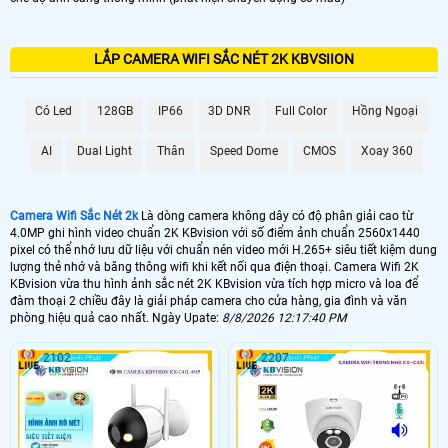
LẮP CAMERA WIFI SẮC NÉT 2K KBVSIION
Có Led
128GB
IP66
3D DNR
Full Color
Hồng Ngoại
AI
Dual Light
Thân
Speed Dome
CMOS
Xoay 360
Camera Wifi Sắc Nét 2k
Là dòng camera không dây có độ phân giải cao từ
4.0MP ghi hình video chuẩn 2K KBvision với số điểm ảnh chuẩn 2560x1440
pixel có thể nhớ lưu dữ liệu với chuẩn nén video mới H.265+ siêu tiết kiệm dung
lượng thẻ nhớ và băng thông wifi khi kết nối qua điện thoại. Camera Wifi 2K
KBvision vừa thu hình ảnh sắc nét 2K KBvision vừa tích hợp micro và loa để
đàm thoại 2 chiều đây là giải pháp camera cho cửa hàng, gia đình và văn
phòng hiệu quả cao nhất. Ngày Upate:
8/8/2026 12:17:40 PM
2102
2207