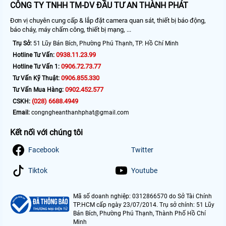
CÔNG TY TNHH TM-DV ĐẦU TƯ AN THÀNH PHÁT
Đơn vị chuyên cung cấp & lắp đặt camera quan sát, thiết bị báo động,
báo cháy, máy chấm công, thiết bị mạng, ...
Trụ Sở:
51 Lũy Bán Bích, Phường Phú Thạnh, TP. Hồ Chí Minh
0938.11.23.99
Hotline Tư Vấn:
0906.72.73.77
Hotline Tư Vấn 1:
0906.855.330
Tư Vấn Kỹ Thuật:
0902.452.577
Tư Vấn Mua Hàng:
(028) 6688.4949
CSKH:
Email:
congngheanthanhphat@gmail.com
Kết nối với chúng tôi
Facebook
Twitter
Tiktok
Youtube
Mã số doanh nghiệp: 0312866570 do Sở Tài Chính
TP.HCM cấp ngày 23/07/2014. Trụ sở chính: 51 Lũy
Bán Bích, Phường Phú Thạnh, Thành Phố Hồ Chí
Minh