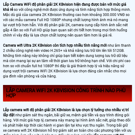
Lắp Camera WiFi độ phân giải 2K KBvision hiện đang được bán với mức giá
khá rẻ
so với công nghệ mới được ứng dụng và tính năng tích hợp thông minh.
Mặc dù giá của camera 2K KBvision thường cao hơn khoảng 300.000 VNĐ so
với các mẫu camera Full HD 1080P nhưng chất lượng hình ảnh mà nó mang
lại vượt trội hơn hẳn. Với độ phân giải 2K, camera cung cấp hình ảnh sắc nét
gấp 4 lần so với Full HD giúp bạn quan sát chi tiết hơn trong mọi tình huống
chính vì vây đây là lựa chọn chất lượng nên quan tâm hơn là giá rẻ.
Camera wifi Ultra 2K KBvision còn tích hợp nhiều tính năng mới
như âm thanh
2 chiều công nghệ nén video H.265+ và khả năng lưu trữ lớn lên tới 512GB.
Những tính năng này không chỉ giúp bạn tiết kiệm dung lượng lưu trữ dữ liệu
mà còn mang lại sự an tâm về thời gian lưu trữ không hạn chế. Với chi phí cao
hơn so với chuẩn full hd 1080P thì đây là giá thành hợp lý và hiệu năng sử
dụng vượt trội camera WiFi 2K KBvision là lựa chọn đáng cân nhắc cho mọi
gia đình văn phòng và cửa hàng.
LẮP CAMERA WIFI 2K KBVISION CÔNG TRÌNH NÀO PHÙ
HỢP
Lắp camera wifi độ phân giải 2K KBvision là lựa chọn lý tưởng cho nhiều vị trí
lắp đặt
như giám sát thu ngân, bãi giữ xe, mệnh giá tiền và quy trình đóng gói
hàng. Với mức giá hợp lý, camera này mang lại hình ảnh sắc nét, giúp theo dõi
và phát hiện kịp thời các hành vi gian lận tại khu vực thu ngân. Trong bãi giữ
xe camera wifi 2K KBvision hỗ trợ giám sát an toàn cho các phương tiện với ưu