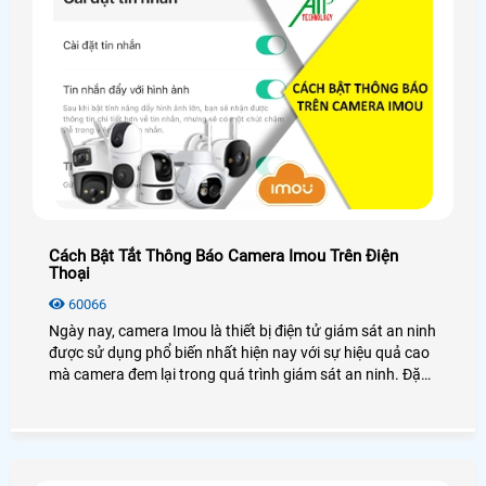
Cách Bật Tắt Thông Báo Camera Imou Trên Điện
Thoại
60066
Ngày nay, camera Imou là thiết bị điện tử giám sát an ninh
được sử dụng phổ biến nhất hiện nay với sự hiệu quả cao
mà camera đem lại trong quá trình giám sát an ninh. Đặc
biệt là tính năng phát hiện chuyển động gửi thông báo về
cho người dùng siêu nhạy giúp bạn phát hiện kịp thời các
chuyển động xâm nhập. Tuy nhiên, một số trường hợp
thông báo camera Imou đẩy quá nhiều về gây phiền phức
đến bạn