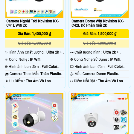
Camera Ngoài Trời Kbvision KX-
Camera Dome Wifi Kbvision KX-
C41L Wifi 2k
C42L Độ Phân Giải 2k
Giá Bán: 1,400,000 ₫
Giá Bán: 1,500,000 ₫
Giá gốc: 1,700,000 ₫
Giá gốc: 1,800,000 ₫
✨ Hình Ành Chất Lượng :
Ultra 2k + .
️👀 Chất lượng hình :
Ultra 2k + .
⚛️ Công Nghệ :
IP Wifi.
⚙ Công Nghệ Sử Dụng :
IP Wifi.
❈ Hình ảnh ban đêm :
Full Color
💥 Hình ảnh ban đêm :
Full Color
30m Có Màu Ban Ðêm.
30m Có Màu Ban Ðêm.
🌧️ Camera Theo Mẫu
Thân Plastic.
🤹 Mẫu Camera
Dome Plastic.
️📡 Ưu Điểm :
Thu Âm Và Loa.
️↭ Điểm Nỗi Bật :
Thu Âm Và Loa.
2623
2107