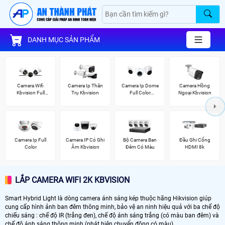
DANH MỤC SẢN PHẨM
Camera Wifi
Camera Ip Thân
Camera Ip Dome
Camera Hồng
Kbvision Full
Trụ Kbvision
Full Color
Ngoại Kbvision
Color
Kbvision
Camera Ip Full
Camera IP Có Ghi
Bộ Camera Ban
Đầu Ghi Cổng
Color
Âm Kbvision
Đêm Có Màu
HDMI 8k
LẮP CAMERA WIFI 2K KBVISION
Smart Hybrid Light là dòng camera ánh sáng kép thuộc hãng Hikvision giúp
cung cấp hình ảnh ban đêm thông minh, bảo vệ an ninh hiệu quả với ba chế độ
chiếu sáng : chế độ IR (trắng đen), chế độ ánh sáng trắng (có màu ban đêm) và
chế độ ánh sáng thông minh (phát hiện chuyển động có màu)