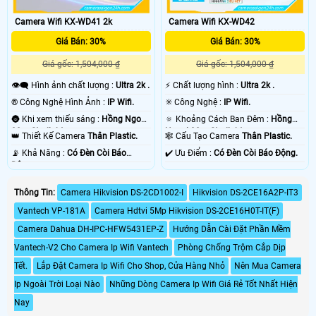
Camera Wifi KX-WD41 2k
Camera Wifi KX-WD42
Giá Bán: 30%
Giá Bán: 30%
Giá gốc: 1,504,000 ₫
Giá gốc: 1,504,000 ₫
👁️‍🗨 Hình ảnh chất lượng :
Ultra 2k .
️⚡ Chất lượng hình :
Ultra 2k .
®️ Công Nghệ Hình Ảnh :
IP Wifi.
✳️ Công Nghệ :
IP Wifi.
🌚 Khi xem thiếu sáng :
Hồng Ngoại
🔅 Khoảng Cách Ban Đêm :
Hồng
30m Starlight.
Ngoại 30m Starlight.
👑 Thiết Kế Camera
Thân Plastic.
🕸️ Cấu Tạo Camera
Thân Plastic.
️📡 Khả Năng :
Có Ðèn Còi Báo
️✔️ Ưu Điểm :
Có Ðèn Còi Báo Động.
Động.
Thông Tin:
Camera Hikvision DS-2CD1002-I
Hikvision DS-2CE16A2P-IT3
Vantech VP-181A
Camera Hdtvi 5Mp Hikvision DS-2CE16H0T-IT(F)
Camera Dahua DH-IPC-HFW5431EP-Z
Hướng Dẫn Cài Đặt Phần Mềm
Vantech-V2 Cho Camera Ip Wifi Vantech
Phòng Chống Trộm Cắp Dịp
Tết.
Lắp Đặt Camera Ip Wifi Cho Shop, Cửa Hàng Nhỏ
Nên Mua Camera
Ip Ngoài Trời Loại Nào
Những Dòng Camera Ip Wifi Giá Rẻ Tốt Nhất Hiện
Nay