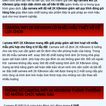
điểm hình ảnh sắc nét và liên tục. Đối với mệnh giá tiền
lắp camera wifi 2K
KBvision giúp nhận diện chính xác số trên tờ tiền
giảm thiểu rủi ro trong qua
trình giao dịch.
Lắp camera wifi độ nét 2K KBvision giám sát quy trình đóng gói
hàng hóa
giúp đảm bảo chất lượng sản phẩm Đây là giải pháp an ninh hiệu
quả cho mọi doanh nghiệp.
CAMERA WIFI 2K KBVISION CÓ NHIỀU MẪU THIẾT KẾ ĐỂ
LỰA CHỌN
C
amera WiFi 2K KBvision mang đến giải pháp giám sát linh hoạt với nhiều
mẫu phù hợp cho từng vị trí lắp đặt
. Camera wifi cố định 2K KBvision lý tưởng
cho các khu vực cần giám sát ổn định như văn phòng hoặc cửa hàng. Trong
khi đó mẫu camera wifi xoay 360 độ chất lượng hình ảnh 2k trong nhà giúp
quan sát toàn cảnh phù hợp cho gia đình và các không gian lớn. Đối với ngoài
trời camera không dây xoay 360 độ chất lượng hình ảnh 2K KBvision cũng
mang lại khả năng giám sát toàn diện bảo vệ an ninh cho sân vườn và bãi đỗ
xe. Đặc biệt camera wifi 2K KBvision sắc nét được trang bị 2 mắt cung cấp góc
nhìn rộng và hình ảnh linh hoặc hơn thích hợp cho những nơi cần theo dõi
nhiều hướng.
THÔNG SỐ CAMERA WIFI 2K KBVISION THÔNG THƯỜNG
CÓ NHỮNG CHỨC NĂNG SAU
. Camera IP WIFI Full color báo động chủ động dome
4.0MP