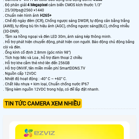
. Độ phân giả
i 4 Megapixel
cảm biến CMOS kích thước 1/3”
. 25/30fps@2560 ×1440
. Chuẩn nén hình ảnh
H265+
. Chế độ ngày đêm (ICR), Chống ngược sáng DWDR, tự động cân bằng trắng
(AWB), tự động bù tín hiệu ảnh (AGC), chống ngược sáng(BLC), chống nhiễu
(3D-DNR).
. Tầm xa hồng ngoại và đèn LED 30m, ánh sáng kép thông minh.
. Hỗ trợ phát hiện chuyển động, phát hiện con người. Báo động chủ động bằng
còi và đèn.
. Ống kính cố định 2.8mm (góc nhìn 98°)
. Tích hợp Mic và Loa , hỗ trợ đàm thoại 2 chiều
. Hỗ trợ khe cắm thẻ nhớ lên đến 256GB
. Hỗ trợ ONVIF, tên miền miễn phí SmartDDNS.TV
. Nguồn cấp 12VDC
. Nhiệt độ hoạt động : -40° C ~ +60° C.
. Chất liệu nhựa + kim loại, Chuẩn chống nước IP67
. Tặng kèm nguồn 12VDC trong hộp, có đế lắp đặt nhanh.
TIN TỨC CAMERA XEM NHIỀU