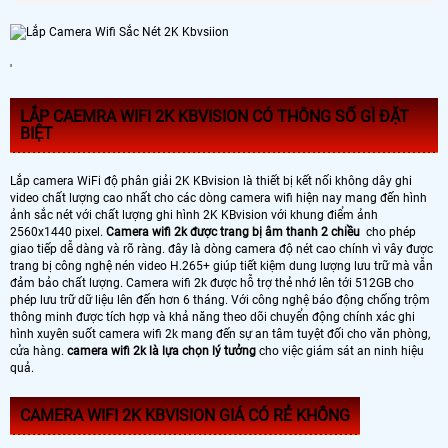
'
LẮP CAEMRA WIFI 2K KBVISION CÓ THÔNG SỐ GÌ ĐẶT
BIỆT
Lắp camera WiFi độ phân giải 2K KBvision là thiết bị kết nối không dây ghi
video chất lượng cao nhất cho các dòng camera wifi hiện nay mang đến hình
ảnh sắc nét với chất lượng ghi hình 2K KBvision với khung điểm ảnh
2560x1440 pixel.
Camera wifi 2k được trang bị âm thanh 2 chiều
cho phép
giao tiếp dễ dàng và rõ ràng. đây là dòng camera độ nét cao chính vì vây được
trang bị công nghệ nén video H.265+ giúp tiết kiệm dung lượng lưu trữ mà vẫn
đảm bảo chất lượng. Camera wifi 2k được hỗ trợ thẻ nhớ lên tới 512GB cho
phép lưu trữ dữ liệu lên đến hơn 6 tháng. Với công nghệ báo động chống trộm
thông minh được tích hợp và khả năng theo dõi chuyển động chính xác ghi
hình xuyên suốt camera wifi 2k mang đến sự an tâm tuyệt đối cho văn phòng,
cửa hàng.
camera wifi 2k là lựa chọn lý tưởng
cho việc giám sát an ninh hiệu
quả.
CAMERA WIFI 2K KBVISION GIÁ CÓ RẺ KHÔNG