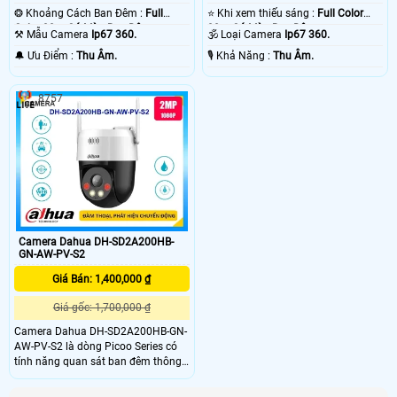
❂ Khoảng Cách Ban Đêm :
Full
⭐ Khi xem thiếu sáng :
Full Color
Color 30m Có Màu Ban Đêm.
30m Có Màu Ban Đêm.
⚒ Mẫu Camera
Ip67 360.
🕉️ Loại Camera
Ip67 360.
️🔔 Ưu Điểm :
Thu Âm.
️🎙 Khả Năng :
Thu Âm.
8757
Camera Dahua DH-SD2A200HB-
GN-AW-PV-S2
Giá Bán: 1,400,000 ₫
Giá gốc: 1,700,000 ₫
Camera Dahua DH-SD2A200HB-GN-
AW-PV-S2 là dòng Picoo Series có
tính năng quan sát ban đêm thông
qua các đèn hồng ngoại thông minh
giúp cho hình ảnh được rõ nét trong