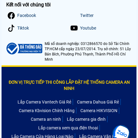
Kết nối với chúng tôi
Facebook
Twitter
Tiktok
Youtube
Mã số doanh nghiệp: 0312866570 do Sở Tài Chính
TP.HCM cấp ngày 23/07/2014. Trụ sở chính: 51 Lũy
Bán Bích, Phường Phú Thạnh, Thành Phố Hồ Chí
Minh
ĐƠN VỊ TRỰC TIẾP THI CÔNG LẮP ĐẶT HỆ THỐNG CAMERA AN
NINH
Lắp Camera Vantech Giá Rẻ
Camera Dahua Giá Rẻ
Camera Kbvision Chính Hãng
Camera HIKVISION
Camera an ninh
Lắp camera gia đình
Lắp camera xem qua điện thoại
Lắp Camera Cửa Hàng Loại Nào
Lắp Camera Văn Phòng