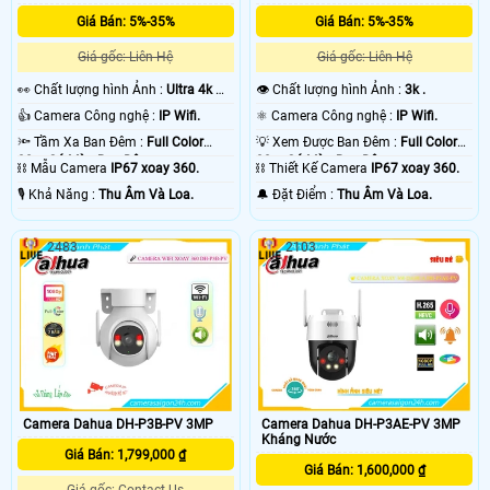
Giá Bán: 5%-35%
Giá Bán: 5%-35%
Giá gốc: Liên Hệ
Giá gốc: Liên Hệ
️👀 Chất lượng hình Ảnh :
Ultra 4k 👍🏾
👁 Chất lượng hình Ảnh :
3k .
.
👍 Camera Công nghệ :
IP Wifi.
⚛️ Camera Công nghệ :
IP Wifi.
🔦 Tầm Xa Ban Đêm :
Full Color
💡 Xem Được Ban Đêm :
Full Color
30m Có Màu Ban Ðêm.
30m Có Màu Ban Ðêm.
⛓ Mẫu Camera
IP67 xoay 360.
⛓ Thiết Kế Camera
IP67 xoay 360.
️🎙 Khả Năng :
Thu Âm Và Loa.
️🔔 Đặt Điểm :
Thu Âm Và Loa.
'
2483
2103
Camera Dahua DH-P3B-PV 3MP
Camera Dahua DH-P3AE-PV 3MP
Kháng Nước
Giá Bán: 1,799,000 ₫
Giá Bán: 1,600,000 ₫
Giá gốc: Contact Us