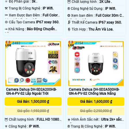
🔅 Độ Phân giải :
3k .
🦉 Chất lượng hình :
2K Lite .
⚒ Trang Bị Công Nghệ :
IP Wifi.
®️ Công Nghệ Sử Dụng :
IP Wifi.
🔦 Xem Được Ban Đêm :
Full Color
❂ Xem ban đêm :
Full Color 30m Có
30m Có Màu Ban Ðêm.
Màu Ban Ðêm.
💢 Cấu Tạo Camera
IP67 xoay 360.
🗜️ Thiết Kế Camera
IP67 xoay 360.
️⇝ Khả Năng :
Báo Động Chuyển
️👮 Tích Hợp :
Thu Âm Và Loa.
Động.
2483
2154
Camera Dahua DH-SD2A200HB-
Camera Dahua DH-SD2A500HB-
GN-A-PV-S2 Lắp Ngoài Trời
GN-A-PV-S2 Chống Mưa Nắng
Giá Bán: 1,500,000 ₫
Giá Bán: 1,600,000 ₫
Giá gốc: 1,950,000 ₫
Giá gốc: 2,250,000 ₫
🦉 Chất lượng hình :
FULL HD 1080P
☀️ Hình Ảnh Sắc nét :
Ultra 2k+ sắc
.
nét .
⚜️ Công Nghệ :
IP Wifi.
®️ Trang Bị Công Nghệ :
IP Wifi.