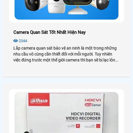
Camera Quan Sát Tốt Nhất Hiện Nay
2344
Lắp camera quan sát bảo vệ an ninh là một trong những
nhu cầu vô cùng cần thiết đối với mỗi người. Tuy nhiên
việc đứng trước một thế giới camera thì bạn sẽ bị lạc lỏng,
phân vân và không biết nên lựa chọn như thế nào cho phù
hợp với túi tiền mà vẫn đảm bảo được chất lượng. Hôm
nay An Thành Phát xin được giới thiệu đến quý anh chị em
các model camera quan sát tốt nhất hiện nay nhằm đem
lại sự lựa chọn phù hợp chất lượng nhất.