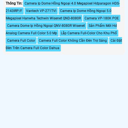
điều kiện ánh sáng yếu hoặc tối.
Thông Tin:
Camera Ip Dome Hồng Ngoại 4.0 Megapixel Hdparagon HDS-
Camera Dahua DH-SD2A200HB-GN-
2143IRP/F
Vantech VP-271TVI
Camera Ip Dome Hồng Ngoại 5.0
AW-PV-S2 được thiết kế để sử dụng
trong nhà và ngoài trời với khả năng
Megapixel Hanwha Techwin Wisenet QND-8080R
Camera VP-180K POE
chống thời tiết, chống nước, bụi, chịu
Camera Dome Ip Hồng Ngoại QNV-8080R Wisenet
Sản Phẩm Mới Hd
được các điều kiện thời tiết khắc
nghiệt
Analog Camera Full Color 5.0 Mp
Lắp Camera Full-Color Cho Khu Phố
Camera Full Color
Camera Full Color Không Cần Đèn Trợ Sáng
Cài Đặt
Đèn Trên Camera Full Color Dahua