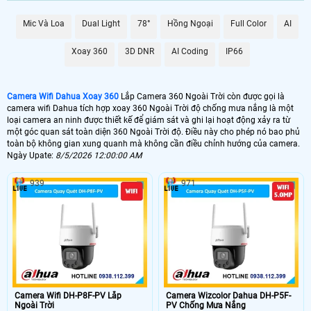
Mic Và Loa
Dual Light
78°
Hồng Ngoại
Full Color
AI
Xoay 360
3D DNR
AI Coding
IP66
Camera Wifi Dahua Xoay 360
Lắp Camera 360 Ngoài Trời còn được gọi là
camera wifi Dahua tích hợp xoay 360 Ngoài Trời độ chống mưa nắng là một
loại camera an ninh được thiết kế để giám sát và ghi lại hoạt động xảy ra từ
một góc quan sát toàn diện 360 Ngoài Trời độ. Điều này cho phép nó bao phủ
toàn bộ không gian xung quanh mà không cần điều chỉnh hướng của camera.
Ngày Upate:
8/5/2026 12:00:00 AM
939
971
Với độ phân giải cao bở
i công nghệ IP nên chất lượng camera wifi Dahua
ngoài 360 rất săc nét
,cả ngày lẫn đêm cùng kết nối wifi Dahua mạnh mẽ tích
hợp thêm cổng RJ45 ổn định hơn,
camera wifi Dahua 360 ngoài trời là lựa
chọn tiết kiệm
phù hợp nhất để bảo vệ không gian sống và làm việc của bạn
một cách toàn diện.
Camera Wifi DH-P8F-PV Lắp
Camera Wizcolor Dahua DH-P5F-
Ngoài Trời
PV Chống Mưa Nắng