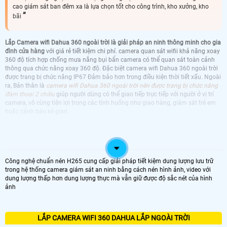
cao giám sát ban đêm xa là lựa chọn tốt cho công trình, kho xưởng, kho
bãi
Lắp Camera wifi Dahua 360 ngoài trời là giải pháp an ninh thông minh cho gia
đình cửa hàng
với giá rẻ tiết kiệm chi phí. camera quan sát wifii khả năng xoay
360 độ tích hợp chống mưa nắng bụi bẩn camera có thể quan sát toàn cảnh
thông qua chức năng xoay 360 độ. Đặc biệt camera wifi Dahua 360 ngoài trời
được trang bị chức năng IP67 Đảm bảo hơn trong điều kiện thời tiết xấu. Ngoài
ra, Bản thân là
camera wifi Dahua 360 ngoài trời nên được trang bị chức năng
đàm thoại 2 chiều
giúp người dùng có thể giao tiếp trực tiếp với người ở vị trí
camera, vô cùng tiện lợi trong các tình huống như giao hàng, giám sát trẻ em
hoặc cảnh báo kẻ gian.
CAMERA 360 DAHUA
CAMERA WIFI DAHUA 360 NGOÀI TRỜI
KBVISION GIÁ RẺ CHÂT LƯỢNG CAO
CAMERA WIFI DAHUA 360 NGOÀI TRỜI
CAMERA WIFI DAHUA 360 NGOÀI TRỜI LÁP
Công nghệ chuẩn nén H265 cung cấp giải pháp tiết kiệm dung lượng lưu trữ
HIKVISION NGOÀI TRỜI
NGOÀI TRỜI
trong hệ thống camera giám sát an ninh bằng cách nén hình ảnh, video với
CAMERA WIFI DAHUA 360 NGOÀI TRỜI
CAMERA WIFI DAHUA 360 NGOÀI TRỜI
dung lượng thấp hơn dung lượng thực mà vẫn giữ được độ sắc nét của hình
EZVIZ NGOÀI TRỜI
IMOU NGOÀI TRỜI
ảnh
LẮP CAMERA WIFI 360 DAHUA LẮP NGOÀI TRỜI