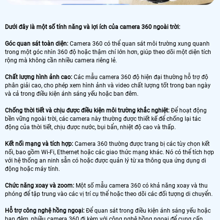
Dưới đây là một số tính năng và lợi ích của camera 360 ngoài trời:
Góc quan sát toàn diện:
Camera 360 có thể quan sát môi trường xung quanh
trong một góc nhìn 360 độ hoặc thậm chí lớn hơn, giúp theo dõi một diện tích
rộng mà không cần nhiều camera riêng lẻ.
Chất lượng hình ảnh cao:
Các mẫu camera 360 độ hiện đại thường hỗ trợ độ
phân giải cao, cho phép xem hình ảnh và video chất lượng tốt trong ban ngày
và cả trong điều kiện ánh sáng yếu hoặc ban đêm.
Chống thời tiết và chịu được điều kiện môi trường khắc nghiệt:
Để hoạt động
bền vững ngoài trời, các camera này thường được thiết kế để chống lại tác
động của thời tiết, chịu được nước, bụi bẩn, nhiệt độ cao và thấp.
Kết nối mạng và tích hợp:
Camera 360 thường được trang bị các tùy chọn kết
nối, bao gồm Wi-Fi, Ethernet hoặc các giao thức mạng khác. Nó có thể tích hợp
với hệ thống an ninh sẵn có hoặc được quản lý từ xa thông qua ứng dụng di
động hoặc máy tính.
Chức năng xoay và zoom:
Một số mẫu camera 360 có khả năng xoay và thu
phóng để tập trung vào các vị trí cụ thể hoặc theo dõi các đối tượng di chuyển.
Hỗ trợ công nghệ hồng ngoại:
Để quan sát trong điều kiện ánh sáng yếu hoặc
ban đêm, nhiều camera 360 đi kèm với công nghệ hồng ngoại để cung cấp