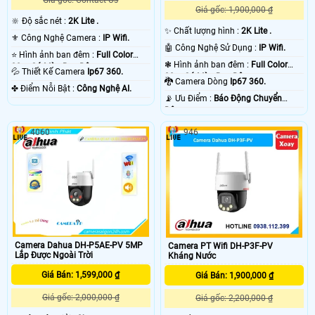
Giá gốc: 1,900,000 ₫
🔆 Độ sắc nét :
2K Lite .
✨ Chất lượng hình :
2K Lite .
⚜️ Công Nghệ Camera :
IP Wifi.
🤖️ Công Nghệ Sử Dụng :
IP Wifi.
⭐ Hình ảnh ban đêm :
Full Color
❃ Hình ảnh ban đêm :
Full Color
30m Có Màu Ban Ðêm.
💦 Thiết Kế Camera
Ip67 360.
30m Có Màu Ban Ðêm.
🐉️ Camera Dòng
Ip67 360.
️✤ Điểm Nỗi Bật :
Công Nghệ AI.
️📡 Ưu Điểm :
Báo Động Chuyển
Động.
4060
946
Camera Dahua DH-P5AE-PV 5MP
Camera PT Wifi DH-P3F-PV
Lắp Được Ngoài Trời
Kháng Nước
Giá Bán: 1,599,000 ₫
Giá Bán: 1,900,000 ₫
Giá gốc: 2,000,000 ₫
Giá gốc: 2,200,000 ₫