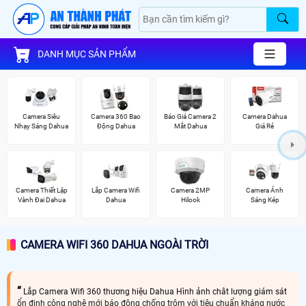
DANH MỤC SẢN PHẨM
Camera Siêu
Camera 360 Bao
Báo Giá Camera 2
Camera Dahua
Nhạy Sáng Dahua
Động Dahua
Mắt Dahua
Giá Rẻ
Camera Thiết Lập
Lắp Camera Wifi
Camera 2MP
Camera Ánh
Vành Đai Dahua
Dahua
Hilook
Sáng Kép
CAMERA WIFI 360 DAHUA NGOÀI TRỜI
Lắp Camera Wifi 360 thương hiệu Dahua Hình ảnh chât lượng giám sát
ổn định công nghệ mới báo động chống trộm với tiêu chuẩn kháng nước