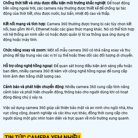
Chống thời tiết và chịu được điều kiện môi trường khắc nghiệt:
Để hoạt động
bền vững ngoài trời, các camera này thường được thiết kế để chống lại tác
động của thời tiết, chịu được nước, bụi bẩn, nhiệt độ cao và thấp.
Kết nối mạng và tích hợp:
Camera 360 thường được trang bị các tùy chọn kết
nối, bao gồm Wi-Fi, Ethernet hoặc các giao thức mạng khác. Nó có thể tích hợp
với hệ thống an ninh sẵn có hoặc được quản lý từ xa thông qua ứng dụng di
động hoặc máy tính.
Chức năng xoay và zoom:
Một số mẫu camera 360 có khả năng xoay và thu
phóng để tập trung vào các vị trí cụ thể hoặc theo dõi các đối tượng di chuyển.
Hỗ trợ công nghệ hồng ngoại:
Để quan sát trong điều kiện ánh sáng yếu hoặc
ban đêm, nhiều camera 360 đi kèm với công nghệ hồng ngoại để cung cấp
hình ảnh đen trắng chất lượng cao.
Cảnh báo và phát hiện chuyển động:
Nhiều camera 360 cung cấp tính năng
cảnh báo và phát hiện chuyển động, thông báo cho người dùng khi có hoạt
động đáng chú ý xảy ra.
Việc sử dụng camera 360 giúp cải thiện bảo mật và an ninh cho ngôi nhà, khu
vực công cộng, doanh nghiệp và các khu vực khác, đồng thời cung cấp cho
người dùng một góc nhìn toàn diện và trực quan về môi trường xung quanh.
TIN TỨC CAMERA XEM NHIỀU