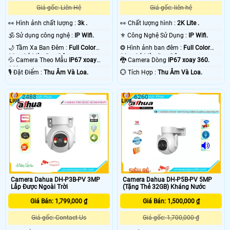
Giá gốc: Liên Hệ
Giá gốc: liên hệ
️👀 Hình ảnh chất lượng :
3k .
️👀 Chất lượng hình :
2K Lite .
🕉️ Sử dụng công nghệ :
IP Wifi.
⚜️ Công Nghệ Sử Dụng :
IP Wifi.
🌙 Tầm Xa Ban Đêm :
Full Color
❂ Hình ảnh ban đêm :
Full Color
30m Có Màu Ban Ðêm.
30m Có Màu Ban Ðêm.
💦 Camera Theo Mẫu
IP67 xoay
🐉️ Camera Dòng
IP67 xoay 360.
360.
️🎙 Đặt Điểm :
Thu Âm Và Loa.
️💮 Tích Hợp :
Thu Âm Và Loa.
2488
6260
Camera Dahua DH-P3B-PV 3MP
Camera Dahua DH-P5B-PV 5MP
Lắp Được Ngoài Trời
(Tặng Thẻ 32GB) Kháng Nước
Giá Bán: 1,799,000 ₫
Giá Bán: 1,500,000 ₫
Giá gốc: Contact Us
Giá gốc: 1,700,000 ₫