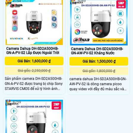
2154
5089
đến cho người dùng chất lượng hình
có thiết kế có thể nhìn có màu ban
ảnh sắc nét và chân thực. Đặc biệt,
đêm bằng đèn LeD trợ sáng
khả năng xem ban đêm Full Color
trong khoảng cách 30m là điểm
nhấn đáng chú ý của Camera này
Camera Dahua DH-SD2A500HB-
Camera Dahua DH-SD2A500HB-
GN-A-PV-S2 Lắp Được Ngoài Trời
GN-AW-PV-S2 Kháng Nước
Giá Bán: 1,600,000 ₫
Giá Bán: 1,500,000 ₫
Giá gốc: 2,250,000 ₫
Giá gốc: 1,800,000 ₫
Sản phẩm camera DH-SD2A500HB-
camera dahua DH-SD2A500HB-GN-
GN-A-PV-S2 được trang bị chip Sony
AW-PV-S2 là dòng camera picoo
STARVIS CMOS để xử lý hình ảnh
quay video với đầy đủ màu sắc và
hiệu quả. Đặc biệt, chất lượng hình
sử dụng đèn chiếu sáng kép thông
ảnh ban đêm với khả năng Full
minh để giúp tạo ra hình ảnh sống
8759
Color lên đến 30m, cho hình ảnh sắc
động giúp dễ dàng để có được
nét và màu sắc tự nhiên. Với độ sắc
thông tin về các sự kiện và giảm
nét cao Ultra 4k lite, Camera này
nhiễu ánh sáng. DH-SD2A500HB-
cung cấp độ chi tiết tốt nhất
GN-AW-PV-S2 có thể được sử dụng
trong nhiều môi trường giám sát
khác nhau đem lại sự hiệu quả tối