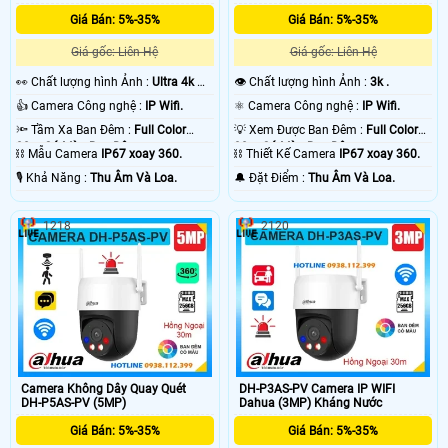
Giá Bán: 5%-35%
Giá Bán: 5%-35%
Giá gốc: Liên Hệ
Giá gốc: Liên Hệ
️👀 Chất lượng hình Ảnh :
Ultra 4k 👍🏾
👁 Chất lượng hình Ảnh :
3k .
.
👍 Camera Công nghệ :
IP Wifi.
⚛️ Camera Công nghệ :
IP Wifi.
🔦 Tầm Xa Ban Đêm :
Full Color
💡 Xem Được Ban Đêm :
Full Color
30m Có Màu Ban Ðêm.
30m Có Màu Ban Ðêm.
⛓ Mẫu Camera
IP67 xoay 360.
⛓ Thiết Kế Camera
IP67 xoay 360.
️🎙 Khả Năng :
Thu Âm Và Loa.
️🔔 Đặt Điểm :
Thu Âm Và Loa.
'
1218
2120
Camera Không Dây Quay Quét
DH-P3AS-PV Camera IP WIFI
DH-P5AS-PV (5MP)
Dahua (3MP) Kháng Nước
Giá Bán: 5%-35%
Giá Bán: 5%-35%