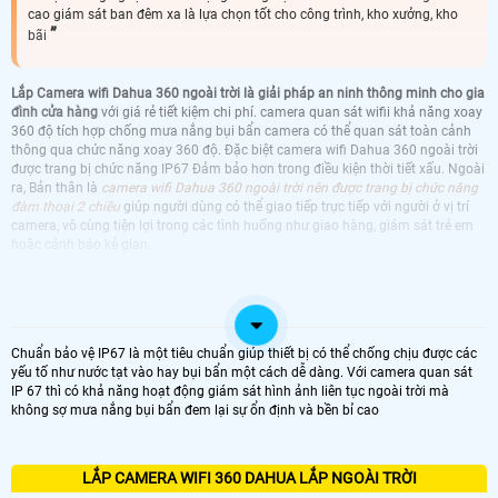
cao giám sát ban đêm xa là lựa chọn tốt cho công trình, kho xưởng, kho
bãi
Lắp Camera wifi Dahua 360 ngoài trời là giải pháp an ninh thông minh cho gia
đình cửa hàng
với giá rẻ tiết kiệm chi phí. camera quan sát wifii khả năng xoay
360 độ tích hợp chống mưa nắng bụi bẩn camera có thể quan sát toàn cảnh
thông qua chức năng xoay 360 độ. Đặc biệt camera wifi Dahua 360 ngoài trời
được trang bị chức năng IP67 Đảm bảo hơn trong điều kiện thời tiết xấu. Ngoài
ra, Bản thân là
camera wifi Dahua 360 ngoài trời nên được trang bị chức năng
đàm thoại 2 chiều
giúp người dùng có thể giao tiếp trực tiếp với người ở vị trí
camera, vô cùng tiện lợi trong các tình huống như giao hàng, giám sát trẻ em
hoặc cảnh báo kẻ gian.
CAMERA 360 DAHUA
CAMERA WIFI DAHUA 360 NGOÀI TRỜI
KBVISION GIÁ RẺ CHÂT LƯỢNG CAO
CAMERA WIFI DAHUA 360 NGOÀI TRỜI
CAMERA WIFI DAHUA 360 NGOÀI TRỜI LÁP
Chuẩn bảo vệ IP67 là một tiêu chuẩn giúp thiết bị có thể chống chịu được các
HIKVISION NGOÀI TRỜI
NGOÀI TRỜI
yếu tố như nước tạt vào hay bụi bẩn một cách dễ dàng. Với camera quan sát
CAMERA WIFI DAHUA 360 NGOÀI TRỜI
CAMERA WIFI DAHUA 360 NGOÀI TRỜI
IP 67 thì có khả năng hoạt động giám sát hình ảnh liên tục ngoài trời mà
EZVIZ NGOÀI TRỜI
IMOU NGOÀI TRỜI
không sợ mưa nắng bụi bẩn đem lại sự ổn định và bền bỉ cao
LẮP CAMERA WIFI 360 DAHUA LẮP NGOÀI TRỜI