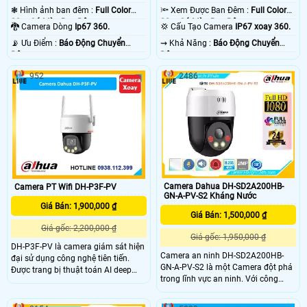
❃ Hình ảnh ban đêm :
Full Color
🔦 Xem Được Ban Đêm :
Full Color
30m Có Màu Ban Ðêm.
30m Có Màu Ban Ðêm.
🐉️ Camera Dòng
Ip67 360.
💢 Cấu Tạo Camera
IP67 xoay 360.
️📡 Ưu Điểm :
Báo Động Chuyển
️⇝ Khả Năng :
Báo Động Chuyển
Động.
Động.
952
2486
Camera Dahua DH-SD2A200HB-
Camera PT Wifi DH-P3F-PV
GN-A-PV-S2 Kháng Nước
Giá Bán: 1,900,000 ₫
Giá Bán: 1,500,000 ₫
Giá gốc: 2,200,000 ₫
Giá gốc: 1,950,000 ₫
DH-P3F-PV là camera giám sát hiện
Camera an ninh DH-SD2A200HB-
đại sử dụng công nghệ tiên tiến.
GN-A-PV-S2 là một Camera đột phá
Được trang bị thuật toán AI deep
trong lĩnh vực an ninh. Với công
learning, camera có khả năng phân
nghệ chip xử lý hình ảnh Sony
biệt người và phương tiện một cách
STARVIS CMOS, camera này mang
chính xác. Với kết nối Wifi IP, camera