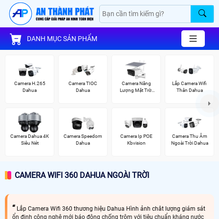
DANH MỤC SẢN PHẨM
Camera H.265
Camera TIOC
Camera Năng
Lắp Camera Wifi
Dahua
Dahua
Lượng Mặt Trời
Thân Dahua
Dahua
Camera Dahua 4K
Camera Speedom
Camera Ip POE
Camera Thu Âm
Siêu Nét
Dahua
Kbvision
Ngoài Trời Dahua
CAMERA WIFI 360 DAHUA NGOÀI TRỜI
Lắp Camera Wifi 360 thương hiệu Dahua Hình ảnh chât lượng giám sát
ổn định công nghệ mới báo động chống trộm với tiêu chuẩn kháng nước