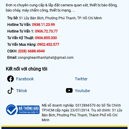
Đơn vị chuyên cung cấp & lắp đặt camera quan sát, thiết bị báo động,
báo cháy, máy chấm công, thiết bị mạng, ...
Trụ Sở:
51 Lũy Bán Bích, Phường Phú Thạnh, TP. Hồ Chí Minh
0938.11.23.99
Hotline Tư Vấn:
0906.72.73.77
Hotline Tư Vấn 1:
0906.855.330
Tư Vấn Kỹ Thuật:
0902.452.577
Tư Vấn Mua Hàng:
(028) 6688.4949
CSKH:
Email:
congngheanthanhphat@gmail.com
Kết nối với chúng tôi
Facebook
Twitter
Tiktok
Youtube
Mã số doanh nghiệp: 0312866570 do Sở Tài Chính
TP.HCM cấp ngày 23/07/2014. Trụ sở chính: 51 Lũy
Bán Bích, Phường Phú Thạnh, Thành Phố Hồ Chí
Minh