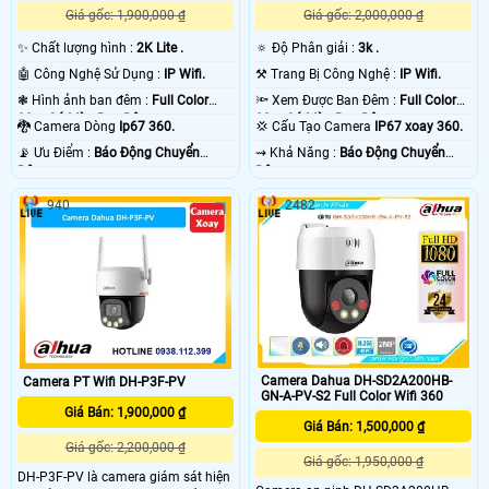
Giá gốc: 1,900,000 ₫
Giá gốc: 2,000,000 ₫
✨ Chất lượng hình :
2K Lite .
🔅 Độ Phân giải :
3k .
🤖️ Công Nghệ Sử Dụng :
IP Wifi.
⚒ Trang Bị Công Nghệ :
IP Wifi.
❃ Hình ảnh ban đêm :
Full Color
🔦 Xem Được Ban Đêm :
Full Color
30m Có Màu Ban Ðêm.
30m Có Màu Ban Ðêm.
🐉️ Camera Dòng
Ip67 360.
💢 Cấu Tạo Camera
IP67 xoay 360.
️📡 Ưu Điểm :
Báo Động Chuyển
️⇝ Khả Năng :
Báo Động Chuyển
Động.
Động.
940
2482
Camera Dahua DH-SD2A200HB-
Camera PT Wifi DH-P3F-PV
GN-A-PV-S2 Full Color Wifi 360
Giá Bán: 1,900,000 ₫
Giá Bán: 1,500,000 ₫
Giá gốc: 2,200,000 ₫
Giá gốc: 1,950,000 ₫
DH-P3F-PV là camera giám sát hiện