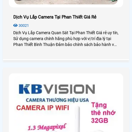
Dịch Vụ Lắp Camera Tại Phan Thiết Giá Rẻ
30021
Dịch Vụ Lắp Camera Quan Sát Tại Phan Thiết Giá rẻ uy tín,
Sử dụng camera chính hãng phù hợp với vị trí địa lý tại
Phan Thiết Bình Thuận Đảm bảo chính sách bảo hành và
dịch vụ sau bán hàng tốt nhất các công ty lắp đặt camera
quan sát tại TP Phan Thiết, cũng như khu du lịch Mũi Né
Phan Thiết Bình Thuận, An Thành Phát với hơn 10 năm
kinh nghiệm lắp camera quan sát Chắc chắn sẽ mang lại
quý khách hàng những dịch vụ, sản phẩm camera quan
sát tốt nhất tại Bình Thuận