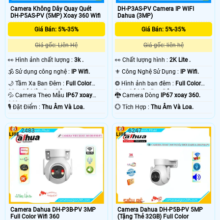
Camera Không Dây Quay Quét
DH-P3AS-PV Camera IP WIFI
DH-P5AS-PV (5MP) Xoay 360 Wifi
Dahua (3MP)
Giá Bán: 5%-35%
Giá Bán: 5%-35%
Giá gốc: Liên Hệ
Giá gốc: liên hệ
️👀 Hình ảnh chất lượng :
3k .
️👀 Chất lượng hình :
2K Lite .
🕉️ Sử dụng công nghệ :
IP Wifi.
⚜️ Công Nghệ Sử Dụng :
IP Wifi.
🌙 Tầm Xa Ban Đêm :
Full Color
❂ Hình ảnh ban đêm :
Full Color
30m Có Màu Ban Ðêm.
30m Có Màu Ban Ðêm.
💦 Camera Theo Mẫu
IP67 xoay
🐉️ Camera Dòng
IP67 xoay 360.
360.
️🎙 Đặt Điểm :
Thu Âm Và Loa.
️💮 Tích Hợp :
Thu Âm Và Loa.
2483
6247
Camera Dahua DH-P3B-PV 3MP
Camera Dahua DH-P5B-PV 5MP
Full Color Wifi 360
(Tặng Thẻ 32GB) Full Color