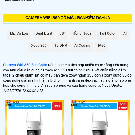
CAMERA WIFI 360 CÓ MÀU BAN ĐÊM DAHUA
Mic Và Loa
Dual Light
78°
Hồng Ngoại
Full Color
AI
Xoay 360
3D DNR
AI Coding
IP66
Camera WIfi 360 Full Color
Dòng camera tích hợp nhiều chức năng tiện dụng
cho nhu cầu dân dụng camera wifi 360 full color Dahua với chức năng đàm
thoại 2 chiều giám sát có màu ban đêm xoay ngan 355 độ và xoay đứng 85 độ
công nghệ giải mã hình ảnh Ip cho hình ảnh sáng đẹp sắc nét là giải pháp phù
hợp cho công trình gia đình văn phòng va cửa hàng công ty. Ngày Upate:
7/31/2026 12:00:00 AM
938
967