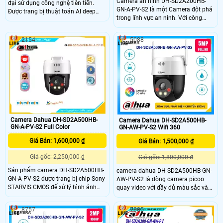
Camera an ninh DH-SD2A200HB-
đại sử dụng công nghệ tiên tiến.
GN-A-PV-S2 là một Camera đột phá
Được trang bị thuật toán AI deep
trong lĩnh vực an ninh. Với công
learning, camera có khả năng phân
nghệ chip xử lý hình ảnh Sony
biệt người và phương tiện một cách
STARVIS CMOS, camera này mang
chính xác. Với kết nối Wifi IP, camera
2154
5088
đến cho người dùng chất lượng hình
có thiết kế có thể nhìn có màu ban
ảnh sắc nét và chân thực. Đặc biệt,
đêm bằng đèn LeD trợ sáng
khả năng xem ban đêm Full Color
trong khoảng cách 30m là điểm
nhấn đáng chú ý của Camera này
Camera Dahua DH-SD2A500HB-
Camera Dahua DH-SD2A500HB-
GN-A-PV-S2 Full Color
GN-AW-PV-S2 Wifi 360
Giá Bán: 1,600,000 ₫
Giá Bán: 1,500,000 ₫
Giá gốc: 2,250,000 ₫
Giá gốc: 1,800,000 ₫
Sản phẩm camera DH-SD2A500HB-
camera dahua DH-SD2A500HB-GN-
GN-A-PV-S2 được trang bị chip Sony
AW-PV-S2 là dòng camera picoo
STARVIS CMOS để xử lý hình ảnh
quay video với đầy đủ màu sắc và
hiệu quả. Đặc biệt, chất lượng hình
sử dụng đèn chiếu sáng kép thông
ảnh ban đêm với khả năng Full
minh để giúp tạo ra hình ảnh sống
8757
7805
Color lên đến 30m, cho hình ảnh sắc
động giúp dễ dàng để có được
nét và màu sắc tự nhiên. Với độ sắc
thông tin về các sự kiện và giảm