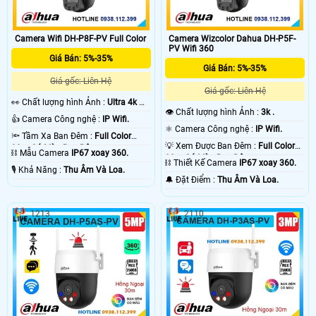
Camera Wifi DH-P8F-PV Full Color
Camera Wizcolor Dahua DH-P5F-
PV Wifi 360
Giá Bán: 5%-35%
Giá Bán: 5%-35%
Giá gốc: Liên Hệ
Giá gốc: Liên Hệ
️👀 Chất lượng hình Ảnh :
Ultra 4k 👍🏾
👁 Chất lượng hình Ảnh :
3k .
.
👍 Camera Công nghệ :
IP Wifi.
⚛️ Camera Công nghệ :
IP Wifi.
🔦 Tầm Xa Ban Đêm :
Full Color
💡 Xem Được Ban Đêm :
Full Color
30m Có Màu Ban Ðêm.
⛓ Mẫu Camera
IP67 xoay 360.
30m Có Màu Ban Ðêm.
⛓ Thiết Kế Camera
IP67 xoay 360.
️🎙 Khả Năng :
Thu Âm Và Loa.
️🔔 Đặt Điểm :
Thu Âm Và Loa.
1213
2110