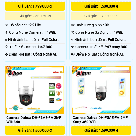
Giá Bán: 1,799,000 ₫
Giá Bán: 1,500,000 ₫
Giá gốc: Contact Us
Giá gốc: 1,700,000 ₫
🔆 Độ sắc nét :
2K Lite .
💯 Chất lượng hình :
3k .
⚜️ Công Nghệ Camera :
IP Wifi.
⚒ Công Nghệ Sử Dụng :
IP Wifi.
⭐ Hình ảnh ban đêm :
Full Color
⭐ Hình ảnh ban đêm :
Full Color
30m Có Màu Ban Ðêm.
30m Có Màu Ban Ðêm.
💦 Thiết Kế Camera
Ip67 360.
⚒ Camera Thiết Kế
IP67 xoay 360.
️✤ Điểm Nỗi Bật :
Công Nghệ AI.
️📢 Điểm Nỗi Bật :
Công Nghệ AI.
2103
4060
Camera Dahua DH-P3AE-PV 3MP
Camera Dahua DH-P5AE-PV 5MP
Wifi 360
Xoay 360 Wifi
Giá Bán: 1,600,000 ₫
Giá Bán: 1,599,000 ₫