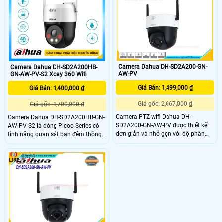
nét cao Ultra 4k lite, Camera này
nhiễu ánh sáng. DH-SD2A500HB-
cung cấp độ chi tiết tốt nhất
GN-AW-PV-S2 có thể được sử dụng
trong nhiều môi trường giám sát
khác nhau đem lại sự hiệu quả tối
ưu
Camera Dahua DH-SD2A200-GN-
Camera Dahua DH-SD2A200HB-
AW-PV
GN-AW-PV-S2 Xoay 360 Wifi
Giá Bán: 1,499,000 ₫
Giá Bán: 1,400,000 ₫
Giá gốc: 2,667,000 ₫
Giá gốc: 1,700,000 ₫
Camera PTZ wifi Dahua DH-
Camera Dahua DH-SD2A200HB-GN-
SD2A200-GN-AW-PV được thiết kế
AW-PV-S2 là dòng Picoo Series có
đơn giản và nhỏ gọn với độ phân
tính năng quan sát ban đêm thông
giải lên đến 2MP cùng với công
qua các đèn hồng ngoại thông minh
nghệ chuẩn nén hình ảnh H265 cho
giúp cho hình ảnh được rõ nét trong
8574
hình ảnh chất lượng và sắc nét
điều kiện ánh sáng yếu hoặc tối.
24/7. Bên cạnh đó, camera còn hỗ
Camera Dahua DH-SD2A200HB-GN-
trợ nhiều chức năng phát hiện thông
AW-PV-S2 được thiết kế để sử dụng
minh giúp phát hiện những xâm
trong nhà và ngoài trời với khả năng
nhập trái phép
chống thời tiết, chống nước, bụi, chịu
được các điều kiện thời tiết khắc
nghiệt