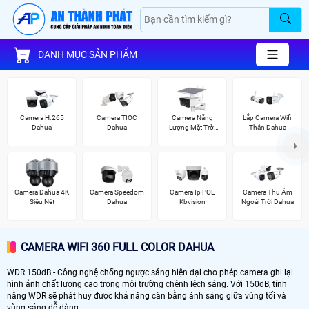
DANH MỤC SẢN PHẨM
Camera H.265
Camera TIOC
Camera Năng
Lắp Camera Wifi
Dahua
Dahua
Lượng Mặt Trời
Thân Dahua
Dahua
Camera Dahua 4K
Camera Speedom
Camera Ip POE
Camera Thu Âm
Siêu Nét
Dahua
Kbvision
Ngoài Trời Dahua
CAMERA WIFI 360 FULL COLOR DAHUA
WDR 150dB - Công nghệ chống ngược sáng hiện đại cho phép camera ghi lại
hình ảnh chất lượng cao trong môi trường chênh lệch sáng. Với 150dB, tính
năng WDR sẽ phát huy được khả năng cân bằng ánh sáng giữa vùng tối và
vùng sáng dễ dàng