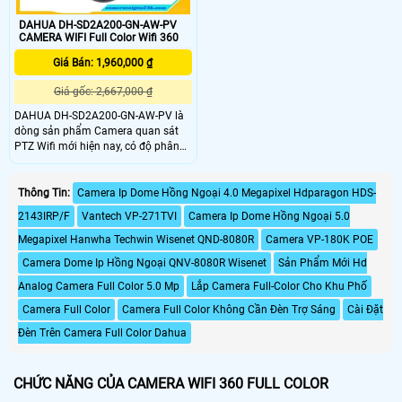
DAHUA DH-SD2A200-GN-AW-PV
CAMERA WIFI Full Color Wifi 360
Giá Bán: 1,960,000 ₫
Giá gốc: 2,667,000 ₫
DAHUA DH-SD2A200-GN-AW-PV là
dòng sản phẩm Camera quan sát
PTZ Wifi mới hiện nay, có độ phân
giải cao 2.0megapixel, với công
nghệ hồng ngoại và ánh sáng trắng,
ba chế độ xem ban đêm. Hoạt động
Thông Tin:
Camera Ip Dome Hồng Ngoại 4.0 Megapixel Hdparagon HDS-
rất dễ dàng qua thiết bị di động
2143IRP/F
Vantech VP-271TVI
Camera Ip Dome Hồng Ngoại 5.0
(Android/iOS), cho phép người dùng
hoạt động thoải mái.
Megapixel Hanwha Techwin Wisenet QND-8080R
Camera VP-180K POE
Camera Dome Ip Hồng Ngoại QNV-8080R Wisenet
Sản Phẩm Mới Hd
Analog Camera Full Color 5.0 Mp
Lắp Camera Full-Color Cho Khu Phố
Camera Full Color
Camera Full Color Không Cần Đèn Trợ Sáng
Cài Đặt
Đèn Trên Camera Full Color Dahua
CHỨC NĂNG CỦA CAMERA WIFI 360 FULL COLOR