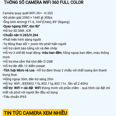
THÔNG SỐ CAMERA WIFI 360 FULL COLOR
Camera quay quét WiFi 2K+ - H.265
•Độ phân giải 2560 × 1440 @ 30fps
•Ống kính 4mm@ F1.6, 104°(Chéo), 89° (Ngang)
•Quay ngang 350°, dọc 80°
•Hỗ trợ 3D DNR , ICR
•Chuấn nén H.265/H.264
•Phát hiện hình dáng người
•Tự động theo dõi + zoom khi phát hiện người
•Hỗ trợ cảnh báo bằng còi và đèn chớp
•Hỗ trợ 3 chế độ hoạt động:
màu ban đêm
, hồng ngoại ban đêm, màu thông
minh
•Hỗ trợ khe cắm thẻ nhớ đến 512GB
•Hỗ trợ lên đến 12 điểm preset
•
Tích hợp Micro và Loa
- Hỗ trợ đàm thoại 2 chiều với chất lượng âm thanh
trung thực
•Hồng ngoại 30m, đèn trợ sáng 20m
•Hỗ trợ WiFi , IEEE802.11b, 802.11g, 802.11n , tần số 2.4GHz
•
Hỗ trợ WiFi + cài đặt WiFi
thông minh với phần mềm - quá trình cài đặt chỉ
mất vài phút với người lần đầu sử dụng
•Tiêu chuẩn IP65
TIN TỨC CAMERA XEM NHIỀU