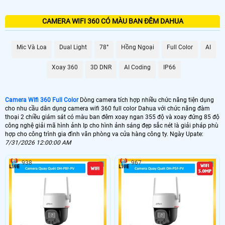
CAMERA WIFI 360 CÓ MÀU BAN ĐÊM DAHUA
Mic Và Loa
Dual Light
78°
Hồng Ngoại
Full Color
AI
Xoay 360
3D DNR
AI Coding
IP66
Camera WIfi 360 Full Color
Dòng camera tích hợp nhiều chức năng tiện dụng
cho nhu cầu dân dụng camera wifi 360 full color Dahua với chức năng đàm
thoại 2 chiều giám sát có màu ban đêm xoay ngan 355 độ và xoay đứng 85 độ
công nghệ giải mã hình ảnh Ip cho hình ảnh sáng đẹp sắc nét là giải pháp phù
hợp cho công trình gia đình văn phòng va cửa hàng công ty. Ngày Upate:
7/31/2026 12:00:00 AM
938
967