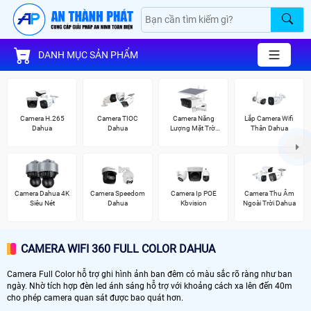
DANH MỤC SẢN PHẨM
Camera H.265
Camera TIOC
Camera Năng
Lắp Camera Wifi
Dahua
Dahua
Lượng Mặt Trời
Thân Dahua
Dahua
Camera Dahua 4K
Camera Speedom
Camera Ip POE
Camera Thu Âm
Siêu Nét
Dahua
Kbvision
Ngoài Trời Dahua
CAMERA WIFI 360 FULL COLOR DAHUA
Camera Full Color hỗ trợ ghi hình ảnh ban đêm có màu sắc rõ ràng như ban
ngày. Nhờ tích hợp đèn led ánh sáng hỗ trợ với khoảng cách xa lên đến 40m
cho phép camera quan sát được bao quát hơn.