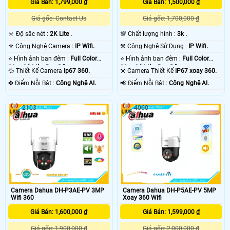
Giá Bán: 1,799,000 ₫
Giá Bán: 1,500,000 ₫
Giá gốc: Contact Us
Giá gốc: 1,700,000 ₫
🔆 Độ sắc nét :
2K Lite .
💯 Chất lượng hình :
3k .
⚜️ Công Nghệ Camera :
IP Wifi.
⚒ Công Nghệ Sử Dụng :
IP Wifi.
⭐ Hình ảnh ban đêm :
Full Color
⭐ Hình ảnh ban đêm :
Full Color
30m Có Màu Ban Ðêm.
30m Có Màu Ban Ðêm.
💦 Thiết Kế Camera
Ip67 360.
⚒ Camera Thiết Kế
IP67 xoay 360.
️✤ Điểm Nỗi Bật :
Công Nghệ AI.
️📢 Điểm Nỗi Bật :
Công Nghệ AI.
2103
4060
Camera Dahua DH-P3AE-PV 3MP
Camera Dahua DH-P5AE-PV 5MP
Wifi 360
Xoay 360 Wifi
Giá Bán: 1,600,000 ₫
Giá Bán: 1,599,000 ₫
Giá gốc: 1,900,000 ₫
Giá gốc: 2,000,000 ₫