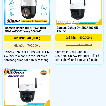
cung cấp độ chi tiết tốt nhất
GN-AW-PV-S2 có thể được sử dụng
trong nhiều môi trường giám sát
khác nhau đem lại sự hiệu quả tối
ưu
Camera Dahua DH-SD2A200-GN-
Camera Dahua DH-SD2A200HB-
AW-PV
GN-AW-PV-S2 Xoay 360 Wifi
Giá Bán: 1,499,000 ₫
Giá Bán: 1,400,000 ₫
Giá gốc: 2,667,000 ₫
Giá gốc: 1,700,000 ₫
Camera PTZ wifi Dahua DH-
Camera Dahua DH-SD2A200HB-GN-
SD2A200-GN-AW-PV được thiết kế
AW-PV-S2 là dòng Picoo Series có
đơn giản và nhỏ gọn với độ phân
tính năng quan sát ban đêm thông
giải lên đến 2MP cùng với công
qua các đèn hồng ngoại thông minh
nghệ chuẩn nén hình ảnh H265 cho
giúp cho hình ảnh được rõ nét trong
8574
hình ảnh chất lượng và sắc nét
điều kiện ánh sáng yếu hoặc tối.
24/7. Bên cạnh đó, camera còn hỗ
Camera Dahua DH-SD2A200HB-GN-
trợ nhiều chức năng phát hiện thông
AW-PV-S2 được thiết kế để sử dụng
minh giúp phát hiện những xâm
trong nhà và ngoài trời với khả năng
nhập trái phép
chống thời tiết, chống nước, bụi, chịu
được các điều kiện thời tiết khắc
nghiệt