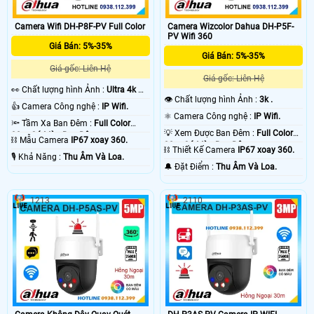
Camera Wifi DH-P8F-PV Full Color
Camera Wizcolor Dahua DH-P5F-
PV Wifi 360
Giá Bán: 5%-35%
Giá Bán: 5%-35%
Giá gốc: Liên Hệ
Giá gốc: Liên Hệ
️👀 Chất lượng hình Ảnh :
Ultra 4k 👍🏾
👁 Chất lượng hình Ảnh :
3k .
.
👍 Camera Công nghệ :
IP Wifi.
⚛️ Camera Công nghệ :
IP Wifi.
🔦 Tầm Xa Ban Đêm :
Full Color
💡 Xem Được Ban Đêm :
Full Color
30m Có Màu Ban Ðêm.
⛓ Mẫu Camera
IP67 xoay 360.
30m Có Màu Ban Ðêm.
⛓ Thiết Kế Camera
IP67 xoay 360.
️🎙 Khả Năng :
Thu Âm Và Loa.
️🔔 Đặt Điểm :
Thu Âm Và Loa.
1213
2110