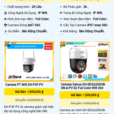
✨ Chất lượng hình :
2K Lite .
🔅 Độ Phân giải :
3k .
🤖️ Công Nghệ Sử Dụng :
IP Wifi.
⚒ Trang Bị Công Nghệ :
IP Wifi.
❃ Hình ảnh ban đêm :
Full Color
🔦 Xem Được Ban Đêm :
Full Color
30m Có Màu Ban Ðêm.
30m Có Màu Ban Ðêm.
🐉️ Camera Dòng
Ip67 360.
💢 Cấu Tạo Camera
IP67 xoay 360.
️📡 Ưu Điểm :
Báo Động Chuyển
️⇝ Khả Năng :
Báo Động Chuyển
Động.
Động.
940
2482
Camera Dahua DH-SD2A200HB-
Camera PT Wifi DH-P3F-PV
GN-A-PV-S2 Full Color Wifi 360
Giá Bán: 1,900,000 ₫
Giá Bán: 1,500,000 ₫
Giá gốc: 2,200,000 ₫
Giá gốc: 1,950,000 ₫
DH-P3F-PV là camera giám sát hiện
Camera an ninh DH-SD2A200HB-
đại sử dụng công nghệ tiên tiến.