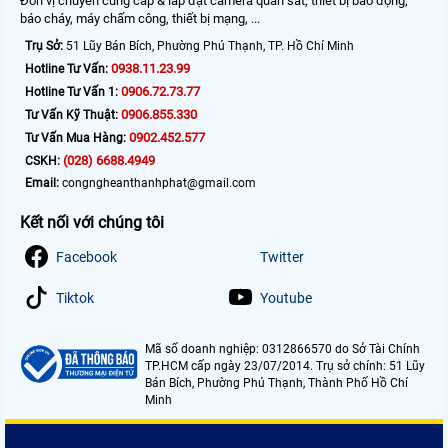
Đơn vị chuyên cung cấp & lắp đặt camera quan sát, thiết bị báo động,
báo cháy, máy chấm công, thiết bị mạng, ...
Trụ Sở:
51 Lũy Bán Bích, Phường Phú Thạnh, TP. Hồ Chí Minh
0938.11.23.99
Hotline Tư Vấn:
0906.72.73.77
Hotline Tư Vấn 1:
0906.855.330
Tư Vấn Kỹ Thuật:
0902.452.577
Tư Vấn Mua Hàng:
(028) 6688.4949
CSKH:
Email:
congngheanthanhphat@gmail.com
Kết nối với chúng tôi
Facebook
Twitter
Tiktok
Youtube
Mã số doanh nghiệp: 0312866570 do Sở Tài Chính
TP.HCM cấp ngày 23/07/2014. Trụ sở chính: 51 Lũy
Bán Bích, Phường Phú Thạnh, Thành Phố Hồ Chí
Minh