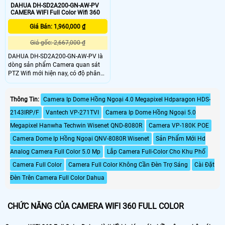
DAHUA DH-SD2A200-GN-AW-PV
CAMERA WIFI Full Color Wifi 360
Giá Bán: 1,960,000 ₫
Giá gốc: 2,667,000 ₫
DAHUA DH-SD2A200-GN-AW-PV là
dòng sản phẩm Camera quan sát
PTZ Wifi mới hiện nay, có độ phân
giải cao 2.0megapixel, với công
nghệ hồng ngoại và ánh sáng trắng,
ba chế độ xem ban đêm. Hoạt động
Thông Tin:
Camera Ip Dome Hồng Ngoại 4.0 Megapixel Hdparagon HDS-
rất dễ dàng qua thiết bị di động
2143IRP/F
Vantech VP-271TVI
Camera Ip Dome Hồng Ngoại 5.0
(Android/iOS), cho phép người dùng
hoạt động thoải mái.
Megapixel Hanwha Techwin Wisenet QND-8080R
Camera VP-180K POE
Camera Dome Ip Hồng Ngoại QNV-8080R Wisenet
Sản Phẩm Mới Hd
Analog Camera Full Color 5.0 Mp
Lắp Camera Full-Color Cho Khu Phố
Camera Full Color
Camera Full Color Không Cần Đèn Trợ Sáng
Cài Đặt
Đèn Trên Camera Full Color Dahua
CHỨC NĂNG CỦA CAMERA WIFI 360 FULL COLOR