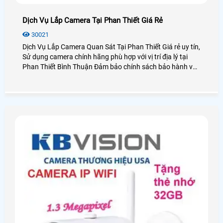
Dịch Vụ Lắp Camera Tại Phan Thiết Giá Rẻ
30021
Dịch Vụ Lắp Camera Quan Sát Tại Phan Thiết Giá rẻ uy tín,
Sử dụng camera chính hãng phù hợp với vị trí địa lý tại
Phan Thiết Bình Thuận Đảm bảo chính sách bảo hành và
dịch vụ sau bán hàng tốt nhất các công ty lắp đặt camera
quan sát tại TP Phan Thiết, cũng như khu du lịch Mũi Né
Phan Thiết Bình Thuận, An Thành Phát với hơn 10 năm
kinh nghiệm lắp camera quan sát Chắc chắn sẽ mang lại
quý khách hàng những dịch vụ, sản phẩm camera quan
sát tốt nhất tại Bình Thuận