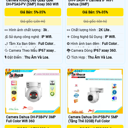
Camera Không Dây Quay Quét
DH-P3AS-PV Camera IP WIFI
DH-P5AS-PV (5MP) Xoay 360 Wifi
Dahua (3MP)
Giá Bán: 5%-35%
Giá Bán: 5%-35%
Giá gốc: Liên Hệ
Giá gốc: liên hệ
️👀 Hình ảnh chất lượng :
3k .
️👀 Chất lượng hình :
2K Lite .
🕉️ Sử dụng công nghệ :
IP Wifi.
⚜️ Công Nghệ Sử Dụng :
IP Wifi.
🌙 Tầm Xa Ban Đêm :
Full Color
❂ Hình ảnh ban đêm :
Full Color
30m Có Màu Ban Ðêm.
30m Có Màu Ban Ðêm.
💦 Camera Theo Mẫu
IP67 xoay
🐉️ Camera Dòng
IP67 xoay 360.
360.
️🎙 Đặt Điểm :
Thu Âm Và Loa.
️💮 Tích Hợp :
Thu Âm Và Loa.
2483
6247
Camera Dahua DH-P3B-PV 3MP
Camera Dahua DH-P5B-PV 5MP
Full Color Wifi 360
(Tặng Thẻ 32GB) Full Color