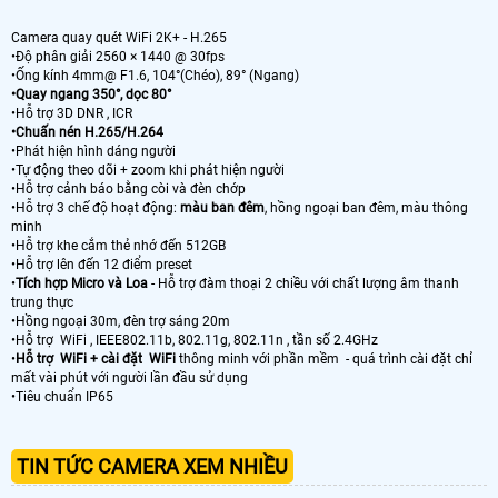
Camera quay quét WiFi 2K+ - H.265
•Độ phân giải 2560 × 1440 @ 30fps
•Ống kính 4mm@ F1.6, 104°(Chéo), 89° (Ngang)
•Quay ngang 350°, dọc 80°
•Hỗ trợ 3D DNR , ICR
•Chuấn nén H.265/H.264
•Phát hiện hình dáng người
•Tự động theo dõi + zoom khi phát hiện người
•Hỗ trợ cảnh báo bằng còi và đèn chớp
•Hỗ trợ 3 chế độ hoạt động:
màu ban đêm
, hồng ngoại ban đêm, màu thông
minh
•Hỗ trợ khe cắm thẻ nhớ đến 512GB
•Hỗ trợ lên đến 12 điểm preset
•
Tích hợp Micro và Loa
- Hỗ trợ đàm thoại 2 chiều với chất lượng âm thanh
trung thực
•Hồng ngoại 30m, đèn trợ sáng 20m
•Hỗ trợ WiFi , IEEE802.11b, 802.11g, 802.11n , tần số 2.4GHz
•
Hỗ trợ WiFi + cài đặt WiFi
thông minh với phần mềm - quá trình cài đặt chỉ
mất vài phút với người lần đầu sử dụng
•Tiêu chuẩn IP65
TIN TỨC CAMERA XEM NHIỀU