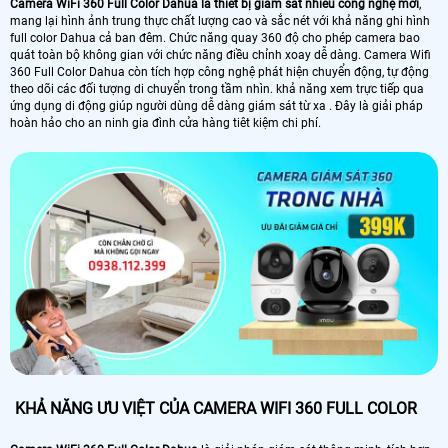
Camera WiFi 360 Full Color Dahua là thiết bị giám sát nhiều công nghệ mới
,
mang lại hình ảnh trung thực chất lượng cao và sắc nét với khả năng ghi hình
full color Dahua cả ban đêm. Chức năng quay 360 độ cho phép camera bao
quát toàn bộ không gian với chức năng điều chỉnh xoay dễ dàng. Camera Wifi
360 Full Color Dahua còn tích hợp công nghệ phát hiện chuyển động, tự động
theo dõi các đối tượng di chuyển trong tầm nhìn. khả năng xem trực tiếp qua
ứng dụng di động giúp người dùng dễ dàng giám sát từ xa . Đây là giải pháp
hoàn hảo cho an ninh gia đình cửa hàng tiêt kiệm chi phí.
KHẢ NĂNG ƯU VIỆT CỦA CAMERA WIFI 360 FULL COLOR