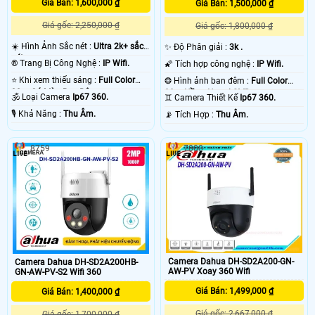
Giá Bán: 1,600,000 ₫
Giá Bán: 1,500,000 ₫
Giá gốc: 2,250,000 ₫
Giá gốc: 1,800,000 ₫
☀️ Hình Ảnh Sắc nét :
Ultra 2k+ sắc
✨ Độ Phân giải :
3k .
nét .
®️ Trang Bị Công Nghệ :
IP Wifi.
🌠 Tích hợp công nghệ :
IP Wifi.
⭐ Khi xem thiếu sáng :
Full Color
❂ Hình ảnh ban đêm :
Full Color
30m Có Màu Ban Đêm.
30m Hồng Ngoại SMD.
🕉️ Loại Camera
Ip67 360.
♊ Camera Thiết Kế
Ip67 360.
️🎙 Khả Năng :
Thu Âm.
️📡 Tích Hợp :
Thu Âm.
8759
7808
Camera Dahua DH-SD2A200-GN-
Camera Dahua DH-SD2A200HB-
AW-PV Xoay 360 Wifi
GN-AW-PV-S2 Wifi 360
Giá Bán: 1,499,000 ₫
Giá Bán: 1,400,000 ₫
Giá gốc: 2,667,000 ₫
Giá gốc: 1,700,000 ₫