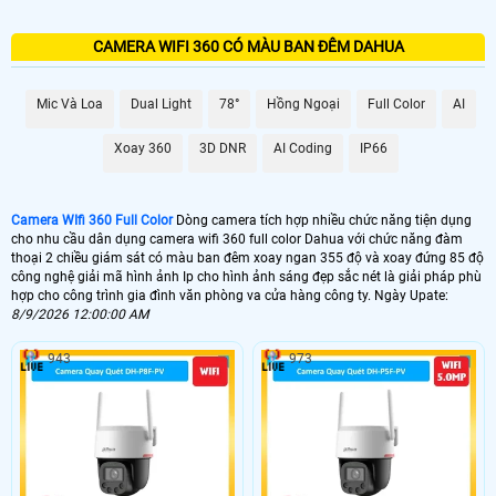
CAMERA WIFI 360 CÓ MÀU BAN ĐÊM DAHUA
Mic Và Loa
Dual Light
78°
Hồng Ngoại
Full Color
AI
Xoay 360
3D DNR
AI Coding
IP66
Camera WIfi 360 Full Color
Dòng camera tích hợp nhiều chức năng tiện dụng
cho nhu cầu dân dụng camera wifi 360 full color Dahua với chức năng đàm
thoại 2 chiều giám sát có màu ban đêm xoay ngan 355 độ và xoay đứng 85 độ
công nghệ giải mã hình ảnh Ip cho hình ảnh sáng đẹp sắc nét là giải pháp phù
hợp cho công trình gia đình văn phòng va cửa hàng công ty. Ngày Upate:
8/9/2026 12:00:00 AM
943
973