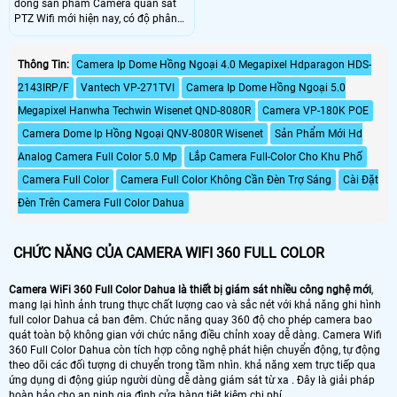
dòng sản phẩm Camera quan sát
PTZ Wifi mới hiện nay, có độ phân
giải cao 2.0megapixel, với công
nghệ hồng ngoại và ánh sáng trắng,
ba chế độ xem ban đêm. Hoạt động
Thông Tin:
Camera Ip Dome Hồng Ngoại 4.0 Megapixel Hdparagon HDS-
rất dễ dàng qua thiết bị di động
2143IRP/F
Vantech VP-271TVI
Camera Ip Dome Hồng Ngoại 5.0
(Android/iOS), cho phép người dùng
hoạt động thoải mái.
Megapixel Hanwha Techwin Wisenet QND-8080R
Camera VP-180K POE
Camera Dome Ip Hồng Ngoại QNV-8080R Wisenet
Sản Phẩm Mới Hd
Analog Camera Full Color 5.0 Mp
Lắp Camera Full-Color Cho Khu Phố
Camera Full Color
Camera Full Color Không Cần Đèn Trợ Sáng
Cài Đặt
Đèn Trên Camera Full Color Dahua
CHỨC NĂNG CỦA CAMERA WIFI 360 FULL COLOR
Camera WiFi 360 Full Color Dahua là thiết bị giám sát nhiều công nghệ mới
,
mang lại hình ảnh trung thực chất lượng cao và sắc nét với khả năng ghi hình
full color Dahua cả ban đêm. Chức năng quay 360 độ cho phép camera bao
quát toàn bộ không gian với chức năng điều chỉnh xoay dễ dàng. Camera Wifi
360 Full Color Dahua còn tích hợp công nghệ phát hiện chuyển động, tự động
theo dõi các đối tượng di chuyển trong tầm nhìn. khả năng xem trực tiếp qua
ứng dụng di động giúp người dùng dễ dàng giám sát từ xa . Đây là giải pháp
hoàn hảo cho an ninh gia đình cửa hàng tiêt kiệm chi phí.