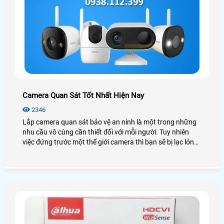
Camera Quan Sát Tốt Nhất Hiện Nay
2346
Lắp camera quan sát bảo vệ an ninh là một trong những
nhu cầu vô cùng cần thiết đối với mỗi người. Tuy nhiên
việc đứng trước một thế giới camera thì bạn sẽ bị lạc lỏng,
phân vân và không biết nên lựa chọn như thế nào cho phù
hợp với túi tiền mà vẫn đảm bảo được chất lượng. Hôm
nay An Thành Phát xin được giới thiệu đến quý anh chị em
các model camera quan sát tốt nhất hiện nay nhằm đem
lại sự lựa chọn phù hợp chất lượng nhất.