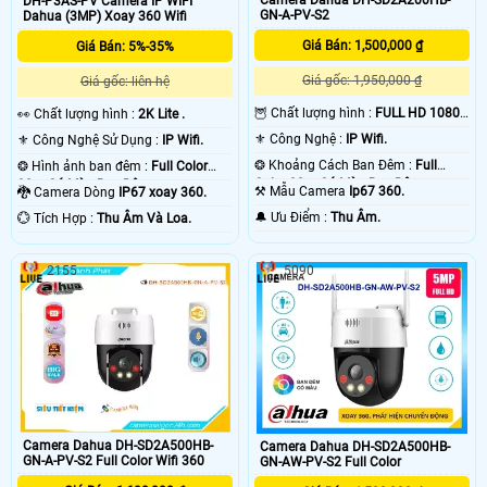
DH-P3AS-PV Camera IP WIFI
GN-A-PV-S2
Dahua (3MP) Xoay 360 Wifi
Giá Bán: 1,500,000 ₫
Giá Bán: 5%-35%
Giá gốc: 1,950,000 ₫
Giá gốc: liên hệ
🦉 Chất lượng hình :
FULL HD 1080P
️👀 Chất lượng hình :
2K Lite .
.
⚜️ Công Nghệ :
IP Wifi.
⚜️ Công Nghệ Sử Dụng :
IP Wifi.
❂ Khoảng Cách Ban Đêm :
Full
❂ Hình ảnh ban đêm :
Full Color
Color 30m Có Màu Ban Đêm.
30m Có Màu Ban Ðêm.
⚒ Mẫu Camera
Ip67 360.
🐉️ Camera Dòng
IP67 xoay 360.
️🔔 Ưu Điểm :
Thu Âm.
️💮 Tích Hợp :
Thu Âm Và Loa.
2155
5090
Camera Dahua DH-SD2A500HB-
Camera Dahua DH-SD2A500HB-
GN-A-PV-S2 Full Color Wifi 360
GN-AW-PV-S2 Full Color