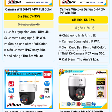
Camera Wifi DH-P8F-PV Full Color
Camera Wizcolor Dahua DH-P5F-
PV Wifi 360
Giá Bán: 5%-35%
Giá Bán: 5%-35%
Giá gốc: Liên Hệ
Giá gốc: Liên Hệ
️👀 Chất lượng hình Ảnh :
Ultra 4k 👍🏾
👁 Chất lượng hình Ảnh :
3k .
.
👍 Camera Công nghệ :
IP Wifi.
⚛️ Camera Công nghệ :
IP Wifi.
🔦 Tầm Xa Ban Đêm :
Full Color
💡 Xem Được Ban Đêm :
Full Color
30m Có Màu Ban Ðêm.
⛓ Mẫu Camera
IP67 xoay 360.
30m Có Màu Ban Ðêm.
⛓ Thiết Kế Camera
IP67 xoay 360.
️🎙 Khả Năng :
Thu Âm Và Loa.
️🔔 Đặt Điểm :
Thu Âm Và Loa.
2129
2487
Camera Dahua DH-SD2A200HB-