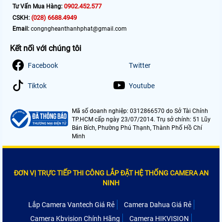
0902.452.577
Tư Vấn Mua Hàng:
(028) 6688.4949
CSKH:
Email:
congngheanthanhphat@gmail.com
Kết nối với chúng tôi
Facebook
Twitter
Tiktok
Youtube
Mã số doanh nghiệp: 0312866570 do Sở Tài Chính
TP.HCM cấp ngày 23/07/2014. Trụ sở chính: 51 Lũy
Bán Bích, Phường Phú Thạnh, Thành Phố Hồ Chí
Minh
ĐƠN VỊ TRỰC TIẾP THI CÔNG LẮP ĐẶT HỆ THỐNG CAMERA AN
NINH
Lắp Camera Vantech Giá Rẻ
Camera Dahua Giá Rẻ
Camera Kbvision Chính Hãng
Camera HIKVISION