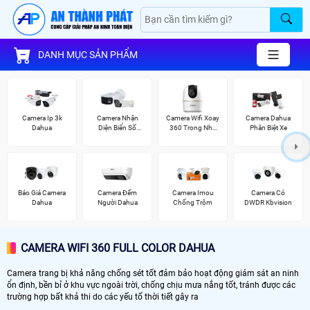
DANH MỤC SẢN PHẨM
Camera Ip 3k
Camera Nhận
Camera Wifi Xoay
Camera Dahua
Dahua
Diện Biển Số
360 Trong Nhà
Phân Biệt Xe
Dahua
Dahua
Báo Giá Camera
Camera Đếm
Camera Imou
Camera Có
Dahua
Người Dahua
Chống Trộm
DWDR Kbvision
CAMERA WIFI 360 FULL COLOR DAHUA
Camera trang bị khả năng chống sét tốt đảm bảo hoạt động giám sát an ninh
ổn định, bền bỉ ở khu vực ngoài trời, chống chịu mưa nắng tốt, tránh được các
trường hợp bất khả thi do các yếu tố thời tiết gây ra