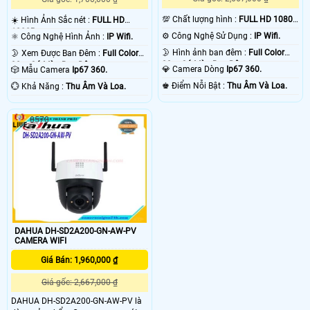
💯 Chất lượng hình :
FULL HD 1080P
☀️ Hình Ảnh Sắc nét :
FULL HD
.
1080P .
⚙ Công Nghệ Sử Dụng :
IP Wifi.
⚛️ Công Nghệ Hình Ảnh :
IP Wifi.
🌛 Hình ảnh ban đêm :
Full Color
🌛 Xem Được Ban Đêm :
Full Color
20m Có Màu Ban Ðêm.
30m Có Màu Ban Ðêm.
💎 Camera Dòng
Ip67 360.
🎲 Mẫu Camera
Ip67 360.
️♚ Điểm Nỗi Bật :
Thu Âm Và Loa.
️💮 Khả Năng :
Thu Âm Và Loa.
8578
DAHUA DH-SD2A200-GN-AW-PV
CAMERA WIFI
Giá Bán: 1,960,000 ₫
Giá gốc: 2,667,000 ₫
DAHUA DH-SD2A200-GN-AW-PV là