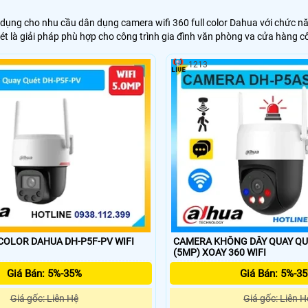
dụng cho nhu cầu dân dụng camera wifi 360 full color Dahua với chức 
ét là giải pháp phù hợp cho công trình gia đình văn phòng va cửa hàng c
1213
LOR DAHUA DH-P5F-PV WIFI
CAMERA KHÔNG DÂY QUAY QU
(5MP) XOAY 360 WIFI
Giá Bán: 5%-35%
Giá Bán: 5%-3
Giá gốc: Liên Hệ
Giá gốc: Liên H