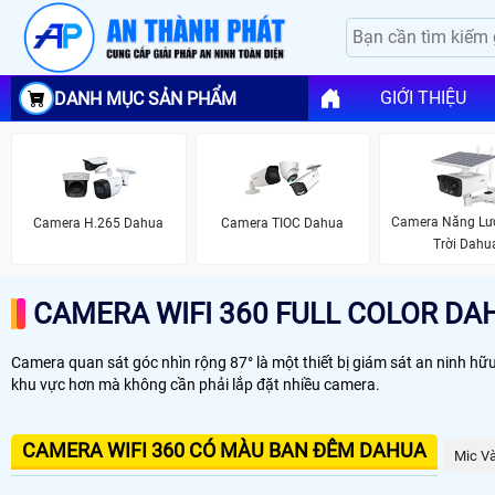
GIỚI THIỆU
DANH MỤC SẢN PHẨM
Camera Năng Lư
Camera H.265 Dahua
Camera TIOC Dahua
Trời Dahu
CAMERA WIFI 360 FULL COLOR DA
Camera quan sát góc nhìn rộng 87° là một thiết bị giám sát an ninh hữu
khu vực hơn mà không cần phải lắp đặt nhiều camera.
CAMERA WIFI 360 CÓ MÀU BAN ĐÊM DAHUA
Mic V