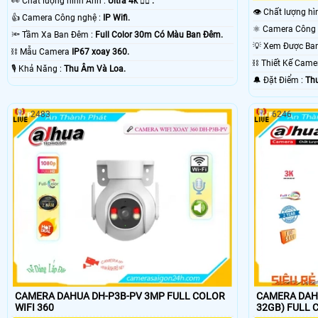
️👀 Chất lượng hình Ảnh :
Ultra 4k 👍🏾 .
👁 Chất lượng h
👍 Camera Công nghệ :
IP Wifi.
🔦 Tầm Xa Ban Đêm :
Full Color 30m Có Màu Ban Ðêm.
⛓ Mẫu Camera
IP67 xoay 360.
⛓ Thiết Kế Cam
️🎙 Khả Năng :
Thu Âm Và Loa.
️🔔 Đặt Điểm :
Th
2483
6246
CAMERA DAHUA DH-P3B-PV 3MP FULL COLOR
CAMERA DAHU
WIFI 360
32GB) FULL 