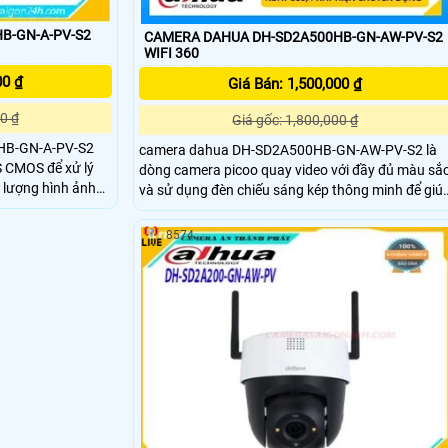
B-GN-A-PV-S2
CAMERA DAHUA DH-SD2A500HB-GN-AW-PV-S2
WIFI 360
00 ₫
Giá Bán: 1,500,000 ₫
0 ₫
Giá gốc: 1,800,000 ₫
HB-GN-A-PV-S2
camera dahua DH-SD2A500HB-GN-AW-PV-S2 là
S CMOS để xử lý
dòng camera picoo quay video với đầy đủ màu sắ
và sử dụng đèn chiếu sáng kép thông minh để giú
 lên đến 30m, cho
tạo ra hình ảnh sống động giúp dễ dàng để có
i độ sắc
được thông tin về các sự kiện và giảm nhiễu ánh
8574
y cung cấp độ chi
sáng. DH-SD2A500HB-GN-AW-PV-S2 có thể được
sử dụng trong nhiều môi trường giám sát khác
nhau đem lại sự hiệu quả tối ưu