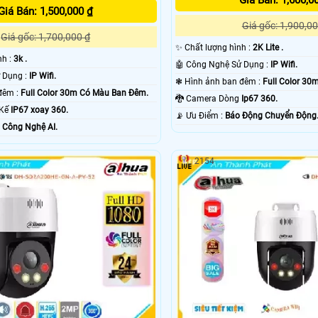
Giá Bán: 1,600,0
Giá Bán: 1,500,000 ₫
Giá gốc: 1,900,00
Giá gốc: 1,700,000 ₫
✨ Chất lượng hình :
2K Lite .
nh :
3k .
🤖️ Công Nghệ Sử Dụng :
IP Wifi.
⚒ Công Nghệ Sử Dụng :
IP Wifi.
❃ Hình ảnh ban đêm :
Full Color 3
⭐ Hình ảnh ban đêm :
Full Color 30m Có Màu Ban Ðêm.
🐉️ Camera Dòng
Ip67 360.
 Kế
IP67 xoay 360.
️📡 Ưu Điểm :
Báo Động Chuyển Động
ỗi Bật :
Công Nghệ AI.
2154