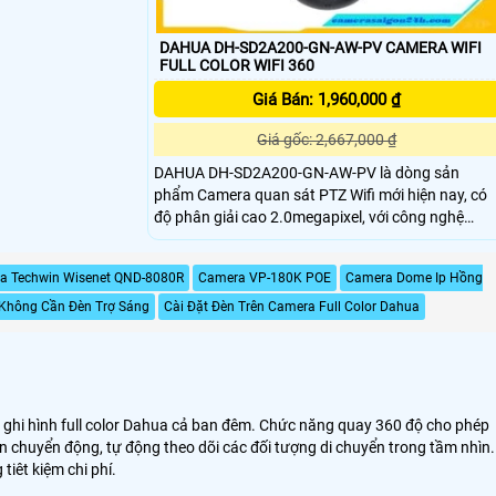
DAHUA DH-SD2A200-GN-AW-PV CAMERA WIFI
FULL COLOR WIFI 360
Giá Bán: 1,960,000 ₫
Giá gốc: 2,667,000 ₫
DAHUA DH-SD2A200-GN-AW-PV là dòng sản
phẩm Camera quan sát PTZ Wifi mới hiện nay, có
độ phân giải cao 2.0megapixel, với công nghệ
hồng ngoại và ánh sáng trắng, ba chế độ xem ban
đêm. Hoạt động rất dễ dàng qua thiết bị di động
a Techwin Wisenet QND-8080R
Camera VP-180K POE
Camera Dome Ip Hồng
(Android/iOS), cho phép người dùng hoạt động
thoải mái.
 Không Cần Đèn Trợ Sáng
Cài Đặt Đèn Trên Camera Full Color Dahua
ng ghi hình full color Dahua cả ban đêm. Chức năng quay 360 độ cho phép
n chuyển động, tự động theo dõi các đối tượng di chuyển trong tầm nhìn.
iêt kiệm chi phí.