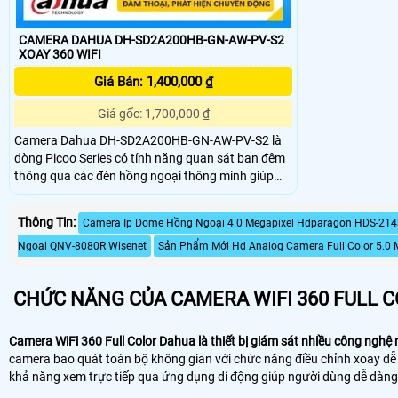
CAMERA DAHUA DH-SD2A200HB-GN-AW-PV-S2
XOAY 360 WIFI
Giá Bán: 1,400,000 ₫
Giá gốc: 1,700,000 ₫
Camera Dahua DH-SD2A200HB-GN-AW-PV-S2 là
dòng Picoo Series có tính năng quan sát ban đêm
thông qua các đèn hồng ngoại thông minh giúp
cho hình ảnh được rõ nét trong điều kiện ánh sáng
yếu hoặc tối. Camera Dahua DH-SD2A200HB-GN-
Thông Tin:
Camera Ip Dome Hồng Ngoại 4.0 Megapixel Hdparagon HDS-214
AW-PV-S2 được thiết kế để sử dụng trong nhà và
ngoài trời với khả năng chống thời tiết, chống
Ngoại QNV-8080R Wisenet
Sản Phẩm Mới Hd Analog Camera Full Color 5.0 
nước, bụi, chịu được các điều kiện thời tiết khắc
nghiệt
CHỨC NĂNG CỦA CAMERA WIFI 360 FULL 
Camera WiFi 360 Full Color Dahua là thiết bị giám sát nhiều công nghệ
camera bao quát toàn bộ không gian với chức năng điều chỉnh xoay dễ 
khả năng xem trực tiếp qua ứng dụng di động giúp người dùng dễ dàng gi