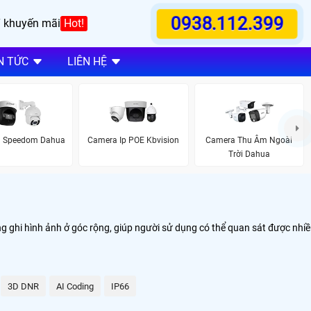
0938.112.399
 khuyến mãi
Hot!
N TỨC
LIÊN HỆ
 Speedom Dahua
Camera Ip POE Kbvision
Camera Thu Âm Ngoài
Trời Dahua
ng ghi hình ảnh ở góc rộng, giúp người sử dụng có thể quan sát được nhi
3D DNR
AI Coding
IP66