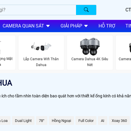
CT
CAMERA QUAN SÁT
GIẢI PHÁP
HỖ TRỢ
TI
ợng Mặt
Lắp Camera Wifi Thân
Camera Dahua 4K Siêu
Camera
a
Dahua
Nét
HUA
 ích cho tầm nhìn toàn diện bao quát hơn với thiết kế ống kính có khả nă
à Loa
Dual Light
78°
Hồng Ngoại
Full Color
AI
Xoay 360