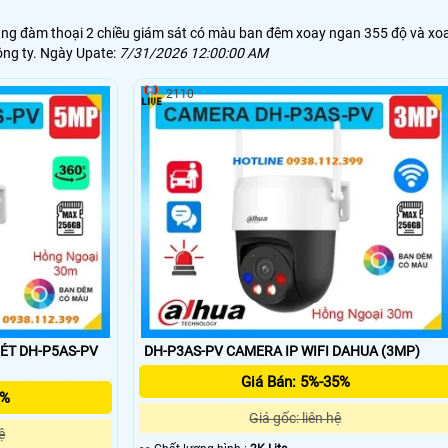
năng đàm thoại 2 chiều giám sát có màu ban đêm xoay ngan 355 độ và xo
ông ty. Ngày Upate:
7/31/2026 12:00:00 AM
2110
ÉT DH-P5AS-PV
DH-P3AS-PV CAMERA IP WIFI DAHUA (3MP)
Giá Bán: 5%-35%
5%
Giá gốc: liên hệ
ệ