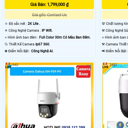
Giá Bán: 1,799,000 ₫
Giá gốc: Contact Us
🔆 Độ sắc nét :
2K Lite .
💯 Chất lượng hì
⚜️ Công Nghệ Camera :
IP Wifi.
⭐ Hình ảnh ban đêm :
Full Color 30m Có Màu Ban Ðêm.
💦 Thiết Kế Camera
Ip67 360.
⚒ Camera Thiết
️✤ Điểm Nỗi Bật :
Công Nghệ AI.
️📢 Điểm N
940
2482