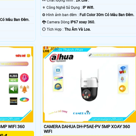
️👀 Chất lượng hình :
2K Lite .
⚜️ Công Nghệ Sử Dụng :
IP Wifi.
❂ Hình ảnh ban đêm :
Full Color 30m Có Màu Ban Ðêm.
m Có Màu Ban Ðêm.
🐉️ Camera Dòng
IP67 xoay 360.
️💮 Tích Hợp :
Thu Âm Và Loa.
4060
CAMERA DAHUA DH-P3AE-PV 3MP WIFI 360
CAMERA DAHUA DH-P5AE-PV 5MP XOAY 360
WIFI