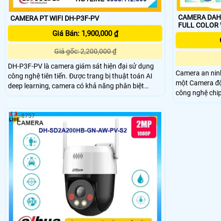
CAMERA DAH
CAMERA PT WIFI DH-P3F-PV
FULL COLOR 
Giá Bán: 1,900,000 ₫
Giá gốc: 2,200,000 ₫
DH-P3F-PV là camera giám sát hiện đại sử dụng
Camera an ni
công nghệ tiên tiến. Được trang bị thuật toán AI
một Camera đột 
deep learning, camera có khả năng phân biệt
công nghệ chip
người và phương tiện một cách chính xác. Với kết
CMOS, camera 
nối Wifi IP, camera có thiết kế có thể nhìn có màu
chất lượng hình
ban đêm bằng đèn LeD trợ sáng
8757
biệt, khả năng
khoảng cách 3
Camera này