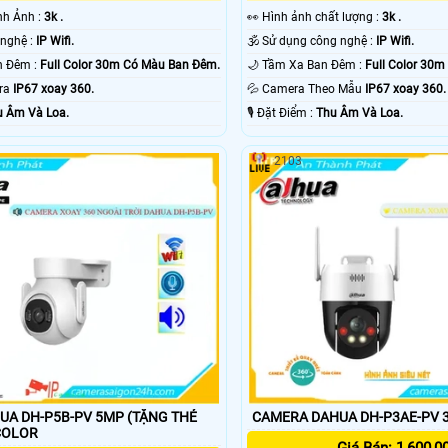
ình Ảnh :
3k .
️👀 Hình ảnh chất lượng :
3k .
⚛️ Camera Công nghệ :
IP Wifi.
🕉️ Sử dụng công nghệ :
IP Wifi.
💡 Xem Được Ban Đêm :
Full Color 30m Có Màu Ban Ðêm.
🌙 Tầm Xa Ban Đêm :
Full Color 30
era
IP67 xoay 360.
💦 Camera Theo Mẫu
IP67 xoay 360.
u Âm Và Loa.
️🎙 Đặt Điểm :
Thu Âm Và Loa.
2103
A DH-P5B-PV 5MP (TẶNG THẺ
COLOR