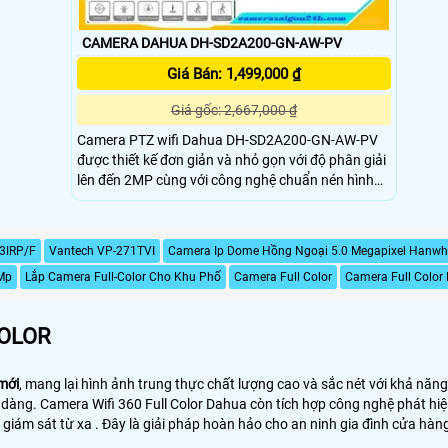
CAMERA DAHUA DH-SD2A200-GN-AW-PV
Giá Bán: 1,499,000 ₫
Giá gốc: 2,667,000 ₫
Camera PTZ wifi Dahua DH-SD2A200-GN-AW-PV
được thiết kế đơn giản và nhỏ gọn với độ phân giải
lên đến 2MP cùng với công nghệ chuẩn nén hình
ảnh H265 cho hình ảnh chất lượng và sắc nét
24/7. Bên cạnh đó, camera còn hỗ trợ nhiều chức
năng phát hiện thông minh giúp phát hiện những
3IRP/F
Vantech VP-271TVI
Camera Ip Dome Hồng Ngoại 5.0 Megapixel Hanwh
xâm nhập trái phép
Mp
Lắp Camera Full-Color Cho Khu Phố
Camera Full Color
Camera Full Color
COLOR
 mới
, mang lại hình ảnh trung thực chất lượng cao và sắc nét với khả nă
dàng. Camera Wifi 360 Full Color Dahua còn tích hợp công nghệ phát hiệ
ám sát từ xa . Đây là giải pháp hoàn hảo cho an ninh gia đình cửa hàng t