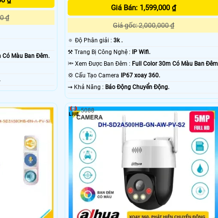
00 ₫
Giá Bán: 1,599,000 ₫
0 ₫
Giá gốc: 2,000,000 ₫
🔅 Độ Phân giải :
3k .
⚒ Trang Bị Công Nghệ :
IP Wifi.
0m Có Màu Ban Ðêm.
🔦 Xem Được Ban Đêm :
Full Color 30m Có Màu Ban Ðêm
💢 Cấu Tạo Camera
IP67 xoay 360.
.
️⇝ Khả Năng :
Báo Động Chuyển Động.
5088