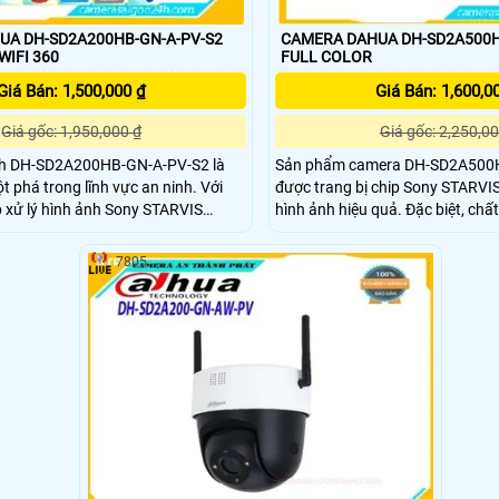
UA DH-SD2A200HB-GN-A-PV-S2
CAMERA DAHUA DH-SD2A500H
WIFI 360
FULL COLOR
Giá Bán: 1,500,000 ₫
Giá Bán: 1,600,0
Giá gốc: 1,950,000 ₫
Giá gốc: 2,250,00
nh DH-SD2A200HB-GN-A-PV-S2 là
Sản phẩm camera DH-SD2A500
phá trong lĩnh vực an ninh. Với
được trang bị chip Sony STARVI
 xử lý hình ảnh Sony STARVIS
hình ảnh hiệu quả. Đặc biệt, chất lượng hình ảnh
này mang đến cho người dùng
ban đêm với khả năng Full Color
 ảnh sắc nét và chân thực. Đặc
hình ảnh sắc nét và màu sắc tự nhiên. Vớ
7805
 xem ban đêm Full Color trong
nét cao Ultra 4k lite, Camera nà
0m là điểm nhấn đáng chú ý của
tiết tốt nhất