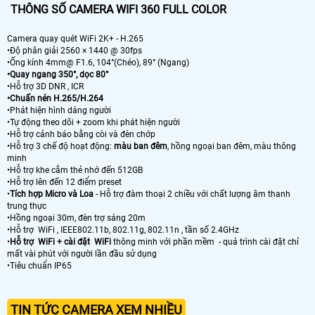
THÔNG SỐ CAMERA WIFI 360 FULL COLOR
Camera quay quét WiFi 2K+ - H.265
•Độ phân giải 2560 × 1440 @ 30fps
•Ống kính 4mm@ F1.6, 104°(Chéo), 89° (Ngang)
•Quay ngang 350°, dọc 80°
•Hỗ trợ 3D DNR , ICR
•Chuấn nén H.265/H.264
•Phát hiện hình dáng người
•Tự động theo dõi + zoom khi phát hiện người
•Hỗ trợ cảnh báo bằng còi và đèn chớp
•Hỗ trợ 3 chế độ hoạt động:
màu ban đêm
, hồng ngoại ban đêm, màu thông
minh
•Hỗ trợ khe cắm thẻ nhớ đến 512GB
•Hỗ trợ lên đến 12 điểm preset
•
Tích hợp Micro và Loa
- Hỗ trợ đàm thoại 2 chiều với chất lượng âm thanh
trung thực
•Hồng ngoại 30m, đèn trợ sáng 20m
•Hỗ trợ WiFi , IEEE802.11b, 802.11g, 802.11n , tần số 2.4GHz
•
Hỗ trợ WiFi + cài đặt WiFi
thông minh với phần mềm - quá trình cài đặt chỉ
mất vài phút với người lần đầu sử dụng
•Tiêu chuẩn IP65
TIN TỨC CAMERA XEM NHIỀU