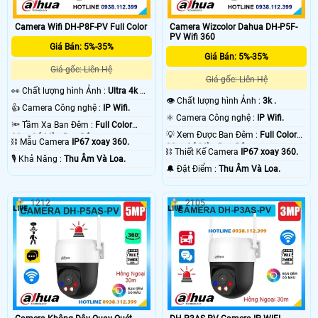
Camera Wifi DH-P8F-PV Full Color
Camera Wizcolor Dahua DH-P5F-
PV Wifi 360
Giá Bán: 5%-35%
Giá Bán: 5%-35%
Giá gốc: Liên Hệ
Giá gốc: Liên Hệ
️👀 Chất lượng hình Ảnh :
Ultra 4k 👍🏾
👁 Chất lượng hình Ảnh :
3k .
.
👍 Camera Công nghệ :
IP Wifi.
⚛️ Camera Công nghệ :
IP Wifi.
🔦 Tầm Xa Ban Đêm :
Full Color
💡 Xem Được Ban Đêm :
Full Color
30m Có Màu Ban Ðêm.
⛓ Mẫu Camera
IP67 xoay 360.
30m Có Màu Ban Ðêm.
⛓ Thiết Kế Camera
IP67 xoay 360.
️🎙 Khả Năng :
Thu Âm Và Loa.
️🔔 Đặt Điểm :
Thu Âm Và Loa.
1212
2105