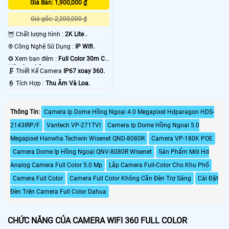
Giá Bán: 1,900,000 ₫
Giá gốc: 2,200,000 ₫
🦉 Chất lượng hình :
2K Lite .
®️ Công Nghệ Sử Dụng :
IP Wifi.
❂ Xem ban đêm :
Full Color 30m Có
Màu Ban Ðêm.
🗜️ Thiết Kế Camera
IP67 xoay 360.
️👮 Tích Hợp :
Thu Âm Và Loa.
Thông Tin:
Camera Ip Dome Hồng Ngoại 4.0 Megapixel Hdparagon HDS-
2143IRP/F
Vantech VP-271TVI
Camera Ip Dome Hồng Ngoại 5.0
Megapixel Hanwha Techwin Wisenet QND-8080R
Camera VP-180K POE
Camera Dome Ip Hồng Ngoại QNV-8080R Wisenet
Sản Phẩm Mới Hd
Analog Camera Full Color 5.0 Mp
Lắp Camera Full-Color Cho Khu Phố
Camera Full Color
Camera Full Color Không Cần Đèn Trợ Sáng
Cài Đặt
Đèn Trên Camera Full Color Dahua
CHỨC NĂNG CỦA CAMERA WIFI 360 FULL COLOR