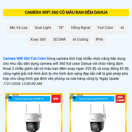
CAMERA WIFI 360 CÓ MÀU BAN ĐÊM DAHUA
Mic Và Loa
Dual Light
78°
Hồng Ngoại
Full Color
AI
Xoay 360
3D DNR
AI Coding
IP66
Camera WIfi 360 Full Color
Dòng camera tích hợp nhiều chức năng tiện dụng
cho nhu cầu dân dụng camera wifi 360 full color Dahua với chức năng đàm
thoại 2 chiều giám sát có màu ban đêm xoay ngan 355 độ và xoay đứng 85 độ
công nghệ giải mã hình ảnh Ip cho hình ảnh sáng đẹp sắc nét là giải pháp phù
hợp cho công trình gia đình văn phòng va cửa hàng công ty. Ngày Upate:
7/31/2026 12:00:00 AM
935
966