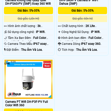
Camera Không Dây Quay Quét
DH-P3AS-PV Camera IP WIFI
DH-P5AS-PV (5MP) Xoay 360 Wifi
Dahua (3MP)
Giá Bán: 5%-35%
Giá Bán: 5%-35%
Giá gốc: Liên Hệ
Giá gốc: liên hệ
️👀 Hình ảnh chất lượng :
3k .
️👀 Chất lượng hình :
2K Lite .
🕉️ Sử dụng công nghệ :
IP Wifi.
⚜️ Công Nghệ Sử Dụng :
IP Wifi.
🌙 Tầm Xa Ban Đêm :
Full Color
❂ Hình ảnh ban đêm :
Full Color
30m Có Màu Ban Ðêm.
30m Có Màu Ban Ðêm.
💦 Camera Theo Mẫu
IP67 xoay
🐉️ Camera Dòng
IP67 xoay 360.
360.
️🎙 Đặt Điểm :
Thu Âm Và Loa.
️💮 Tích Hợp :
Thu Âm Và Loa.
936
Camera PT Wifi DH-P3F-PV Full
Color Wifi 360