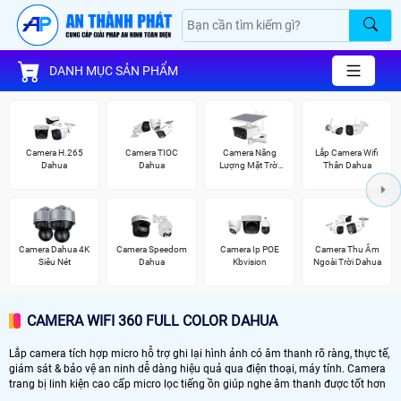
DANH MỤC SẢN PHẨM
Camera H.265
Camera TIOC
Camera Năng
Lắp Camera Wifi
Dahua
Dahua
Lượng Mặt Trời
Thân Dahua
Dahua
Camera Dahua 4K
Camera Speedom
Camera Ip POE
Camera Thu Âm
Siêu Nét
Dahua
Kbvision
Ngoài Trời Dahua
CAMERA WIFI 360 FULL COLOR DAHUA
Lắp camera tích hợp micro hỗ trợ ghi lại hình ảnh có âm thanh rõ ràng, thực tế,
giám sát & bảo vệ an ninh dễ dàng hiệu quả qua điện thoại, máy tính. Camera
trang bị linh kiện cao cấp micro lọc tiếng ồn giúp nghe âm thanh được tốt hơn