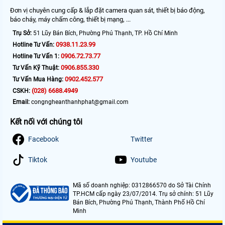
Đơn vị chuyên cung cấp & lắp đặt camera quan sát, thiết bị báo động,
báo cháy, máy chấm công, thiết bị mạng, ...
Trụ Sở:
51 Lũy Bán Bích, Phường Phú Thạnh, TP. Hồ Chí Minh
0938.11.23.99
Hotline Tư Vấn:
0906.72.73.77
Hotline Tư Vấn 1:
0906.855.330
Tư Vấn Kỹ Thuật:
0902.452.577
Tư Vấn Mua Hàng:
(028) 6688.4949
CSKH:
Email:
congngheanthanhphat@gmail.com
Kết nối với chúng tôi
Facebook
Twitter
Tiktok
Youtube
Mã số doanh nghiệp: 0312866570 do Sở Tài Chính
TP.HCM cấp ngày 23/07/2014. Trụ sở chính: 51 Lũy
Bán Bích, Phường Phú Thạnh, Thành Phố Hồ Chí
Minh