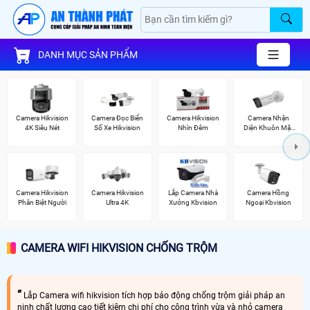
DANH MỤC SẢN PHẨM
Camera Hikvision
Camera Đọc Biển
Camera Hikvision
Camera Nhận
4K Siêu Nét
Số Xe Hikvision
Nhìn Đêm
Diện Khuôn Mặt
Hikvision
Camera Hikvision
Camera Hikvision
Lắp Camera Nhà
Camera Hồng
Phân Biệt Người
Ultra 4K
Xưởng Kbvision
Ngoại Kbvision
CAMERA WIFI HIKVISION CHỐNG TRỘM
Lắp Camera wifi hikvision tích hợp báo động chống trộm giải pháp an
ninh chất lượng cao tiết kiệm chi phí cho công trình vừa và nhỏ camera