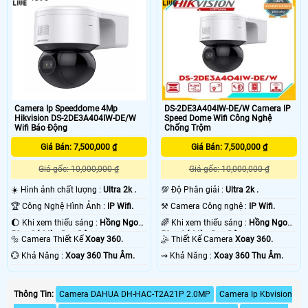
Camera Ip Speeddome 4Mp
DS-2DE3A404IW-DE/W Camera IP
Hikvision DS-2DE3A404IW-DE/W
Speed Dome Wifi Công Nghệ
Wifi Báo Động
Chống Trộm
Giá Bán: 7,500,000 ₫
Giá Bán: 7,500,000 ₫
Giá gốc: 10,000,000 ₫
Giá gốc: 10,000,000 ₫
☀️ Hình ảnh chất lượng :
Ultra 2k .
💯 Độ Phân giải :
Ultra 2k .
🏆 Công Nghệ Hình Ảnh :
IP Wifi.
⚒ Camera Công nghệ :
IP Wifi.
🌔 Khi xem thiếu sáng :
Hồng Ngoại
🌈 Khi xem thiếu sáng :
Hồng Ngoại
50m Có Màu Ban Đêm.
50m Có Màu Ban Đêm.
🔩 Camera Thiết Kế
Xoay 360.
🤹 Thiết Kế Camera
Xoay 360.
️💮 Khả Năng :
Xoay 360 Thu Âm.
️⇝ Khả Năng :
Xoay 360 Thu Âm.
Thông Tin:
Camera DAHUA DH-HAC-T2A21P 2.0MP
Camera Ip Kbvision