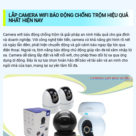
LẮP CAMERA WIFI BÁO ĐỘNG CHỐNG TRỘM HIỆU QUẢ
NHẤT HIỆN NAY
Camera wifi báo động chống trộm là giải pháp an ninh hiệu quả cho gia đình
và doanh nghiệp. Với công nghệ tiên tiến, camera có khả năng ghi hình rõ nét
cả ngày lẫn đêm, phát hiện chuyển động và gửi cảnh báo ngay lập tức qua
điện thoại. Ngoài ra, tính năng báo động chủ động giúp răn đe kẻ xâm nhập từ
xa. Camera dễ dàng lắp đặt và kết nối wifi, cho phép theo dõi từ xa qua ứng
dụng di động. Đây là sự lựa chọn hoàn hảo để bảo vệ tài sản và an ninh cho
ngôi nhà của bạn, mang lại sự yên tâm tối đa.