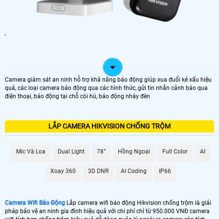
'
Camera giám sát an ninh hỗ trợ khả năng báo động giúp xua đuổi kẻ xấu hiệu
quả, các loại camera báo động qua các hình thức, gửi tin nhắn cảnh báo qua
điện thoại, báo động tại chỗ còi hú, báo động nháy đèn
LẮP CAMERA HIKVISION CHỐNG TRỘM
Mic Và Loa
Dual Light
78°
Hồng Ngoại
Full Color
AI
Xoay 360
3D DNR
AI Coding
IP66
Camera Wifi Báo Động
Lắp camera wifi báo động Hikvision chống trộm là giải
pháp bảo vệ an ninh gia đình hiệu quả với chi phí chỉ từ 950.000 VNĐ camera