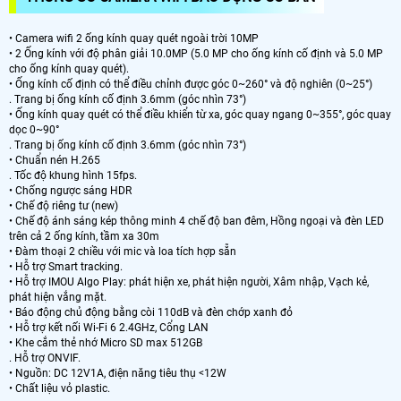
• Camera wifi 2 ống kính quay quét ngoài trời 10MP
• 2 Ống kính với độ phân giải 10.0MP (5.0 MP cho ống kính cố định và 5.0 MP
cho ống kính quay quét).
• Ống kính cố định có thể điều chỉnh được góc 0~260° và độ nghiên (0~25°)
. Trang bị ống kính cố định 3.6mm (góc nhìn 73°)
• Ống kính quay quét có thể điều khiển từ xa, góc quay ngang 0~355°, góc quay
dọc 0~90°
. Trang bị ống kính cố định 3.6mm (góc nhìn 73°)
• Chuẩn nén H.265
. Tốc độ khung hình 15fps.
• Chống ngược sáng HDR
• Chế độ riêng tư (new)
• Chế độ ánh sáng kép thông minh 4 chế độ ban đêm, Hồng ngoại và đèn LED
trên cả 2 ống kính, tầm xa 30m
• Đàm thoại 2 chiều với mic và loa tích hợp sẵn
• Hỗ trợ Smart tracking.
• Hỗ trợ IMOU Algo Play: phát hiện xe, phát hiện người, Xâm nhập, Vạch kẻ,
phát hiện vắng mặt.
• Báo động chủ động bằng còi 110dB và đèn chớp xanh đỏ
• Hỗ trợ kết nối Wi-Fi 6 2.4GHz, Cổng LAN
• Khe cắm thẻ nhớ Micro SD max 512GB
. Hỗ trợ ONVIF.
• Nguồn: DC 12V1A, điện năng tiêu thụ <12W
• Chất liệu vỏ plastic.