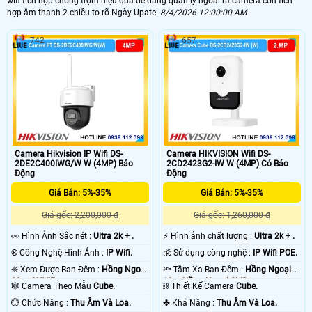
wifi tích hợp chống trộm hiệu quả dễ dàng quản lý ngoài ra camera còn tích
hợp âm thanh 2 chiều to rõ Ngày Upate:
8/4/2026 12:00:00 AM
742
657
Camera Hikvision IP Wifi DS-
Camera HIKVISION Wifi DS-
2DE2C400IWG/W W (4MP) Báo
2CD2423G2-IW W (4MP) Có Báo
Động
Động
Giá Bán: 5%-35%
Giá Bán: 5%-35%
Giá gốc: 2,200,000 ₫
Giá gốc: 1,260,000 ₫
️👀 Hình Ảnh Sắc nét :
Ultra 2k + .
️⚡ Hình ảnh chất lượng :
Ultra 2k + .
®️ Công Nghệ Hình Ảnh :
IP Wifi.
🕉️ Sử dụng công nghệ :
IP Wifi POE.
❈ Xem Được Ban Đêm :
Hồng Ngoại
🔦 Tầm Xa Ban Đêm :
Hồng Ngoại
30m ONVIF.
10m Hồng Ngoại SMD.
🕸️ Camera Theo Mẫu
Cube.
⛓ Thiết Kế Camera
Cube.
️💮 Chức Năng :
Thu Âm Và Loa.
️✤ Khả Năng :
Thu Âm Và Loa.