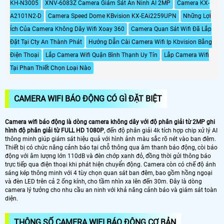
KH-N3005
XNV-6083Z Camera Giám Sát An Ninh AI 2MP
Camera KX-
A2101N2-D
Camera Speed Dome KBvision KX-EAi2259UPN
Những Lợi
Ích Của Camera Không Dây Wifi Xoay 360
Camera Quan Sát Wifi Đã Lắp
Đặt Tại Cty An Thành Phát
Hướng Dẫn Cài Camera Wifi Ip Kbvision Bằng
Điện Thoại
Lắp Camera Wifi Quận Bình Thạnh Uy Tín
Lắp Camera Wifi
Tại Phan Thiết Chọn Loại Nào
CAMERA WIFI BÁO ĐỘNG CÓ GÌ ĐẶT BIỆT
Camera wifi báo động là dòng camera không dây với độ phân giải từ 2MP ghi
hình độ phân giải từ FULL HD 1080P
, đến độ phân giải 4k tích hợp chip xử lý AI
thông minh giúp giám sát hiệu quả với hình ảnh màu sắc rõ nét vào ban đêm.
Thiết bị có chức năng cảnh báo tại chỗ thông qua âm thanh báo động, còi báo
động với âm lượng lớn 110dB và đèn chớp xanh đỏ, đồng thời gửi thông báo
trực tiếp qua điện thoại khi phát hiện chuyển động. Camera còn có chế độ ánh
sáng kép thông minh với 4 tùy chọn quan sát ban đêm, bao gồm hồng ngoại
và đèn LED trên cả 2 ống kính, cho tầm nhìn xa lên đến 30m. Đây là dòng
camera lý tưởng cho nhu cầu an ninh với khả năng cảnh báo và giám sát toàn
diện.
THÔNG SỐ CAMERA WIFI BÁO ĐỘNG CƠ BẢN