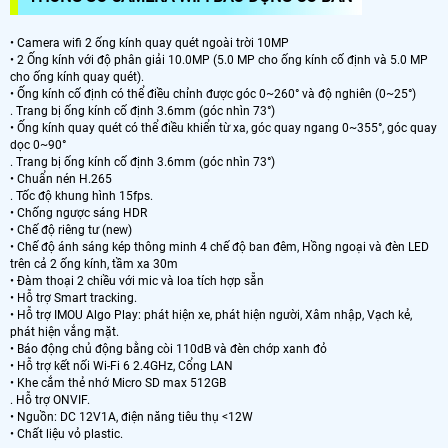
• Camera wifi 2 ống kính quay quét ngoài trời 10MP
• 2 Ống kính với độ phân giải 10.0MP (5.0 MP cho ống kính cố định và 5.0 MP
cho ống kính quay quét).
• Ống kính cố định có thể điều chỉnh được góc 0~260° và độ nghiên (0~25°)
. Trang bị ống kính cố định 3.6mm (góc nhìn 73°)
• Ống kính quay quét có thể điều khiển từ xa, góc quay ngang 0~355°, góc quay
dọc 0~90°
. Trang bị ống kính cố định 3.6mm (góc nhìn 73°)
• Chuẩn nén H.265
. Tốc độ khung hình 15fps.
• Chống ngược sáng HDR
• Chế độ riêng tư (new)
• Chế độ ánh sáng kép thông minh 4 chế độ ban đêm, Hồng ngoại và đèn LED
trên cả 2 ống kính, tầm xa 30m
• Đàm thoại 2 chiều với mic và loa tích hợp sẵn
• Hỗ trợ Smart tracking.
• Hỗ trợ IMOU Algo Play: phát hiện xe, phát hiện người, Xâm nhập, Vạch kẻ,
phát hiện vắng mặt.
• Báo động chủ động bằng còi 110dB và đèn chớp xanh đỏ
• Hỗ trợ kết nối Wi-Fi 6 2.4GHz, Cổng LAN
• Khe cắm thẻ nhớ Micro SD max 512GB
. Hỗ trợ ONVIF.
• Nguồn: DC 12V1A, điện năng tiêu thụ <12W
• Chất liệu vỏ plastic.