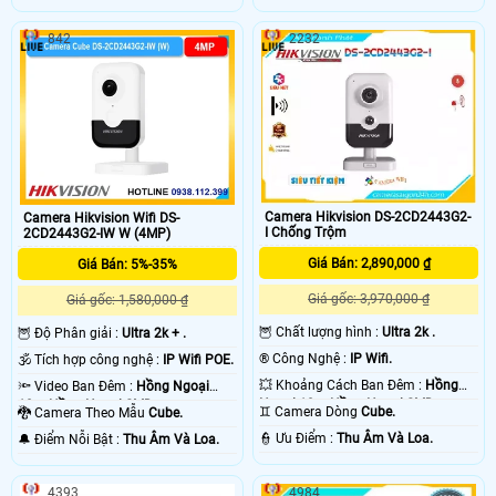
842
2232
Camera Hikvision DS-2CD2443G2-
Camera Hikvision Wifi DS-
I Chống Trộm
2CD2443G2-IW W (4MP)
Giá Bán: 2,890,000 ₫
Giá Bán: 5%-35%
Giá gốc: 3,970,000 ₫
Giá gốc: 1,580,000 ₫
🦉 Chất lượng hình :
Ultra 2k .
🦉 Độ Phân giải :
Ultra 2k + .
®️ Công Nghệ :
IP Wifi.
🕉️ Tích hợp công nghệ :
IP Wifi POE.
💥 Khoảng Cách Ban Đêm :
Hồng
🔦 Video Ban Đêm :
Hồng Ngoại
Ngoại 10m Hồng Ngoại SMD.
10m Hồng Ngoại SMD.
♊ Camera Dòng
Cube.
🐉️ Camera Theo Mẫu
Cube.
️👮 Ưu Điểm :
Thu Âm Và Loa.
️🔔 Điểm Nỗi Bật :
Thu Âm Và Loa.
4393
4984