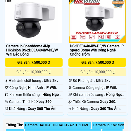
Camera Ip Speeddome 4Mp
DS-2DE3A404IW-DE/W Camera IP
Hikvision DS-2DE3A404IW-DE/W
Speed Dome Wifi Công Nghệ
Wifi Báo Động
Chống Trộm
Giá Bán: 7,500,000 ₫
Giá Bán: 7,500,000 ₫
Giá gốc: 10,000,000 ₫
Giá gốc: 10,000,000 ₫
☀️ Hình ảnh chất lượng :
Ultra 2k .
💯 Độ Phân giải :
Ultra 2k .
🏆 Công Nghệ Hình Ảnh :
IP Wifi.
⚒ Camera Công nghệ :
IP Wifi.
🌔 Khi xem thiếu sáng :
Hồng Ngoại
🌈 Khi xem thiếu sáng :
Hồng Ngoại
50m Có Màu Ban Đêm.
50m Có Màu Ban Đêm.
🔩 Camera Thiết Kế
Xoay 360.
🤹 Thiết Kế Camera
Xoay 360.
️💮 Khả Năng :
Xoay 360 Thu Âm.
️⇝ Khả Năng :
Xoay 360 Thu Âm.
Thông Tin:
Camera DAHUA DH-HAC-T2A21P 2.0MP
Camera Ip Kbvision