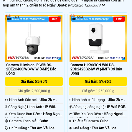
wifi tích hợp chống trộm hiệu quả dễ dàng quản lý ngoài ra camera còn tích
hợp âm thanh 2 chiều to rõ Ngày Upate:
8/4/2026 12:00:00 AM
740
654
Camera Hikvision IP Wifi DS-
Camera HIKVISION Wifi DS-
2DE2C400IWG/W W (4MP) Báo
2CD2423G2-IW W (4MP) Có Báo
Động
Động
Giá Bán: 5%-35%
Giá Bán: 5%-35%
Giá gốc: 2,200,000 ₫
Giá gốc: 1,260,000 ₫
️👀 Hình Ảnh Sắc nét :
Ultra 2k + .
️⚡ Hình ảnh chất lượng :
Ultra 2k + .
®️ Công Nghệ Hình Ảnh :
IP Wifi.
🕉️ Sử dụng công nghệ :
IP Wifi POE.
❈ Xem Được Ban Đêm :
Hồng Ngoại
🔦 Tầm Xa Ban Đêm :
Hồng Ngoại
30m ONVIF.
10m Hồng Ngoại SMD.
🕸️ Camera Theo Mẫu
Cube.
⛓ Thiết Kế Camera
Cube.
️💮 Chức Năng :
Thu Âm Và Loa.
️✤ Khả Năng :
Thu Âm Và Loa.