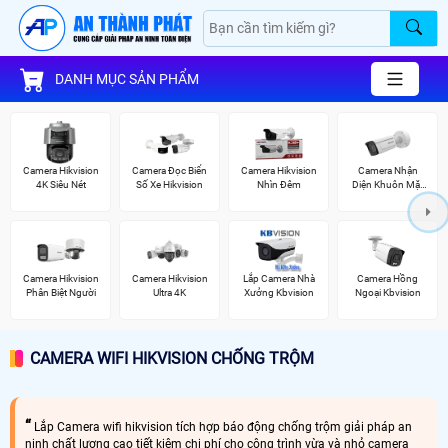
DANH MỤC SẢN PHẨM
Camera Hikvision
Camera Đọc Biển
Camera Hikvision
Camera Nhận
4K Siêu Nét
Số Xe Hikvision
Nhìn Đêm
Diện Khuôn Mặt
Hikvision
Camera Hikvision
Camera Hikvision
Lắp Camera Nhà
Camera Hồng
Phân Biệt Người
Ultra 4K
Xưởng Kbvision
Ngoại Kbvision
CAMERA WIFI HIKVISION CHỐNG TRỘM
Lắp Camera wifi hikvision tích hợp báo động chống trộm giải pháp an
ninh chất lượng cao tiết kiệm chi phí cho công trình vừa và nhỏ camera