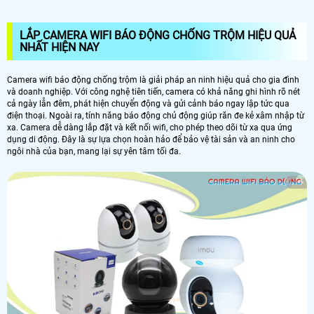
LẮP CAMERA WIFI BÁO ĐỘNG CHỐNG TRỘM HIỆU QUẢ
NHẤT HIỆN NAY
Camera wifi báo động chống trộm là giải pháp an ninh hiệu quả cho gia đình
và doanh nghiệp. Với công nghệ tiên tiến, camera có khả năng ghi hình rõ nét
cả ngày lẫn đêm, phát hiện chuyển động và gửi cảnh báo ngay lập tức qua
điện thoại. Ngoài ra, tính năng báo động chủ động giúp răn đe kẻ xâm nhập từ
xa. Camera dễ dàng lắp đặt và kết nối wifi, cho phép theo dõi từ xa qua ứng
dụng di động. Đây là sự lựa chọn hoàn hảo để bảo vệ tài sản và an ninh cho
ngôi nhà của bạn, mang lại sự yên tâm tối đa.