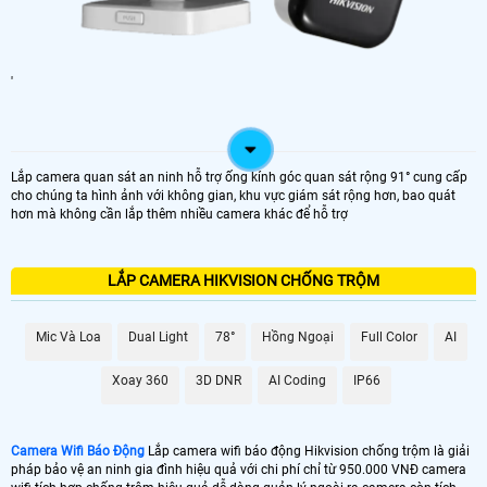
'
Lắp camera quan sát an ninh hỗ trợ ống kính góc quan sát rộng 91° cung cấp
cho chúng ta hình ảnh với không gian, khu vực giám sát rộng hơn, bao quát
hơn mà không cần lắp thêm nhiều camera khác để hỗ trợ
LẮP CAMERA HIKVISION CHỐNG TRỘM
Mic Và Loa
Dual Light
78°
Hồng Ngoại
Full Color
AI
Xoay 360
3D DNR
AI Coding
IP66
Camera Wifi Báo Động
Lắp camera wifi báo động Hikvision chống trộm là giải
pháp bảo vệ an ninh gia đình hiệu quả với chi phí chỉ từ 950.000 VNĐ camera