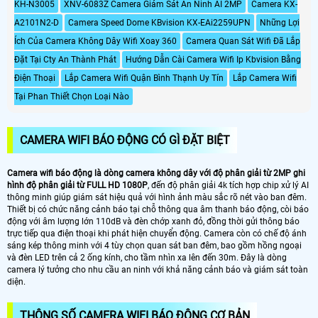
KH-N3005
XNV-6083Z Camera Giám Sát An Ninh AI 2MP
Camera KX-
A2101N2-D
Camera Speed Dome KBvision KX-EAi2259UPN
Những Lợi
Ích Của Camera Không Dây Wifi Xoay 360
Camera Quan Sát Wifi Đã Lắp
Đặt Tại Cty An Thành Phát
Hướng Dẫn Cài Camera Wifi Ip Kbvision Bằng
Điện Thoại
Lắp Camera Wifi Quận Bình Thạnh Uy Tín
Lắp Camera Wifi
Tại Phan Thiết Chọn Loại Nào
CAMERA WIFI BÁO ĐỘNG CÓ GÌ ĐẶT BIỆT
Camera wifi báo động là dòng camera không dây với độ phân giải từ 2MP ghi
hình độ phân giải từ FULL HD 1080P
, đến độ phân giải 4k tích hợp chip xử lý AI
thông minh giúp giám sát hiệu quả với hình ảnh màu sắc rõ nét vào ban đêm.
Thiết bị có chức năng cảnh báo tại chỗ thông qua âm thanh báo động, còi báo
động với âm lượng lớn 110dB và đèn chớp xanh đỏ, đồng thời gửi thông báo
trực tiếp qua điện thoại khi phát hiện chuyển động. Camera còn có chế độ ánh
sáng kép thông minh với 4 tùy chọn quan sát ban đêm, bao gồm hồng ngoại
và đèn LED trên cả 2 ống kính, cho tầm nhìn xa lên đến 30m. Đây là dòng
camera lý tưởng cho nhu cầu an ninh với khả năng cảnh báo và giám sát toàn
diện.
THÔNG SỐ CAMERA WIFI BÁO ĐỘNG CƠ BẢN