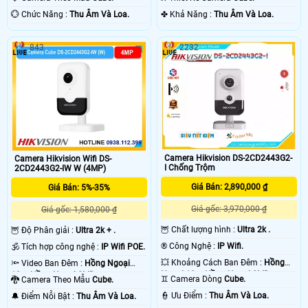
️💮 Chức Năng :
Thu Âm Và Loa.
️✤ Khả Năng :
Thu Âm Và Loa.
843
2232
Camera Hikvision DS-2CD2443G2-
Camera Hikvision Wifi DS-
I Chống Trộm
2CD2443G2-IW W (4MP)
Giá Bán: 2,890,000 ₫
Giá Bán: 5%-35%
Giá gốc: 3,970,000 ₫
Giá gốc: 1,580,000 ₫
🦉 Chất lượng hình :
Ultra 2k .
🦉 Độ Phân giải :
Ultra 2k + .
®️ Công Nghệ :
IP Wifi.
🕉️ Tích hợp công nghệ :
IP Wifi POE.
💥 Khoảng Cách Ban Đêm :
Hồng
🔦 Video Ban Đêm :
Hồng Ngoại
Ngoại 10m Hồng Ngoại SMD.
10m Hồng Ngoại SMD.
♊ Camera Dòng
Cube.
🐉️ Camera Theo Mẫu
Cube.
️👮 Ưu Điểm :
Thu Âm Và Loa.
️🔔 Điểm Nỗi Bật :
Thu Âm Và Loa.