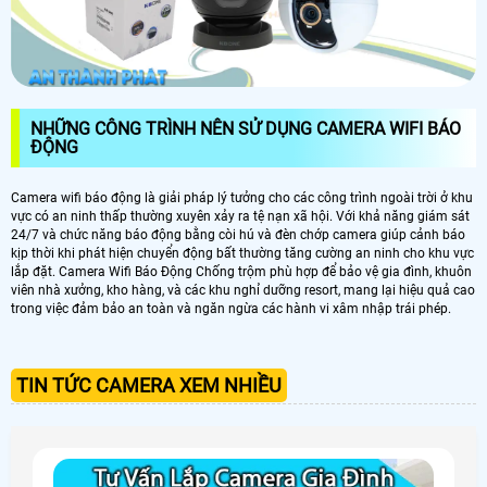
NHỮNG CÔNG TRÌNH NÊN SỬ DỤNG CAMERA WIFI BÁO
ĐỘNG
Camera wifi báo động là giải pháp lý tưởng cho các công trình ngoài trời ở khu
vực có an ninh thấp thường xuyên xảy ra tệ nạn xã hội. Với khả năng giám sát
24/7 và chức năng báo động bằng còi hú và đèn chớp camera giúp cảnh báo
kịp thời khi phát hiện chuyển động bất thường tăng cường an ninh cho khu vực
lắp đặt. Camera Wifi Báo Động Chống trộm phù hợp để bảo vệ gia đình, khuôn
viên nhà xưởng, kho hàng, và các khu nghỉ dưỡng resort, mang lại hiệu quả cao
trong việc đảm bảo an toàn và ngăn ngừa các hành vi xâm nhập trái phép.
TIN TỨC CAMERA XEM NHIỀU