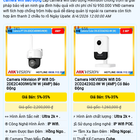
Camera Wifi Báo Động
Lắp camera wifi báo động Hikvision chống trộm là giải
pháp bảo vệ an ninh gia đình hiệu quả với chi phí chỉ từ 950.000 VNĐ camera
wifi tích hợp chống trộm hiệu quả dễ dàng quản lý ngoài ra camera còn tích
hợp âm thanh 2 chiều to rõ Ngày Upate:
8/4/2026 12:00:00 AM
741
656
Camera Hikvision IP Wifi DS-
Camera HIKVISION Wifi DS-
2DE2C400IWG/W W (4MP) Báo
2CD2423G2-IW W (4MP) Có Báo
Động
Động
Giá Bán: 5%-35%
Giá Bán: 5%-35%
Giá gốc: 2,200,000 ₫
Giá gốc: 1,260,000 ₫
️👀 Hình Ảnh Sắc nét :
Ultra 2k + .
️⚡ Hình ảnh chất lượng :
Ultra 2k + .
®️ Công Nghệ Hình Ảnh :
IP Wifi.
🕉️ Sử dụng công nghệ :
IP Wifi POE.
❈ Xem Được Ban Đêm :
Hồng Ngoại
🔦 Tầm Xa Ban Đêm :
Hồng Ngoại
30m ONVIF.
10m Hồng Ngoại SMD.
🕸️ Camera Theo Mẫu
Cube.
⛓ Thiết Kế Camera
Cube.