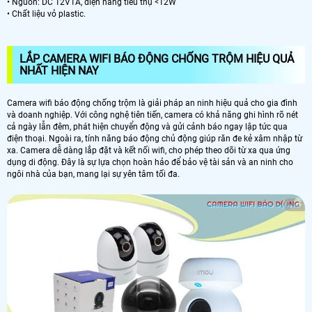
• Nguồn: DC 12V1A, điện năng tiêu thụ <12W
• Chất liệu vỏ plastic.
LẮP CAMERA WIFI BÁO ĐỘNG CHỐNG TRỘM HIỆU QUẢ
NHẤT HIỆN NAY
Camera wifi báo động chống trộm là giải pháp an ninh hiệu quả cho gia đình
và doanh nghiệp. Với công nghệ tiên tiến, camera có khả năng ghi hình rõ nét
cả ngày lẫn đêm, phát hiện chuyển động và gửi cảnh báo ngay lập tức qua
điện thoại. Ngoài ra, tính năng báo động chủ động giúp răn đe kẻ xâm nhập từ
xa. Camera dễ dàng lắp đặt và kết nối wifi, cho phép theo dõi từ xa qua ứng
dụng di động. Đây là sự lựa chọn hoàn hảo để bảo vệ tài sản và an ninh cho
ngôi nhà của bạn, mang lại sự yên tâm tối đa.