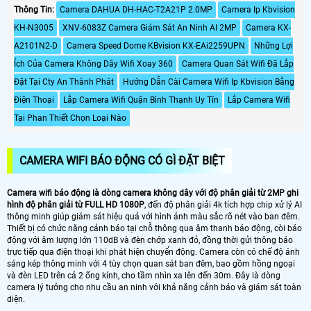
Thông Tin:
Camera DAHUA DH-HAC-T2A21P 2.0MP
Camera Ip Kbvision
KH-N3005
XNV-6083Z Camera Giám Sát An Ninh AI 2MP
Camera KX-
A2101N2-D
Camera Speed Dome KBvision KX-EAi2259UPN
Những Lợi
Ích Của Camera Không Dây Wifi Xoay 360
Camera Quan Sát Wifi Đã Lắp
Đặt Tại Cty An Thành Phát
Hướng Dẫn Cài Camera Wifi Ip Kbvision Bằng
Điện Thoại
Lắp Camera Wifi Quận Bình Thạnh Uy Tín
Lắp Camera Wifi
Tại Phan Thiết Chọn Loại Nào
CAMERA WIFI BÁO ĐỘNG CÓ GÌ ĐẶT BIỆT
Camera wifi báo động là dòng camera không dây với độ phân giải từ 2MP ghi
hình độ phân giải từ FULL HD 1080P
, đến độ phân giải 4k tích hợp chip xử lý AI
thông minh giúp giám sát hiệu quả với hình ảnh màu sắc rõ nét vào ban đêm.
Thiết bị có chức năng cảnh báo tại chỗ thông qua âm thanh báo động, còi báo
động với âm lượng lớn 110dB và đèn chớp xanh đỏ, đồng thời gửi thông báo
trực tiếp qua điện thoại khi phát hiện chuyển động. Camera còn có chế độ ánh
sáng kép thông minh với 4 tùy chọn quan sát ban đêm, bao gồm hồng ngoại
và đèn LED trên cả 2 ống kính, cho tầm nhìn xa lên đến 30m. Đây là dòng
camera lý tưởng cho nhu cầu an ninh với khả năng cảnh báo và giám sát toàn
diện.