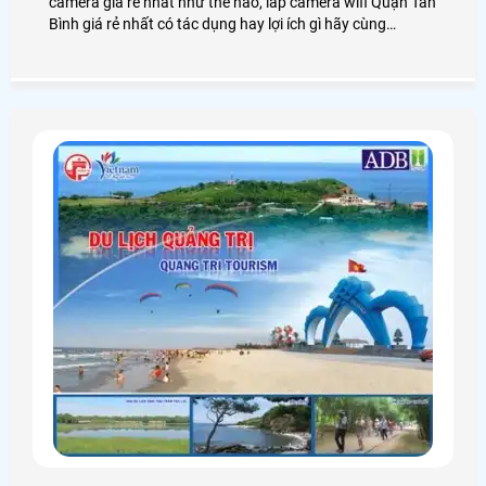
camera giá rẻ nhất như thế nào, lắp camera wifi Quận Tân
Bình giá rẻ nhất có tác dụng hay lợi ích gì hãy cùng
Camera An Thành Phát tìm hiểu hoặc liên hệ 0938112399
để được tư vấn rõ hơn.