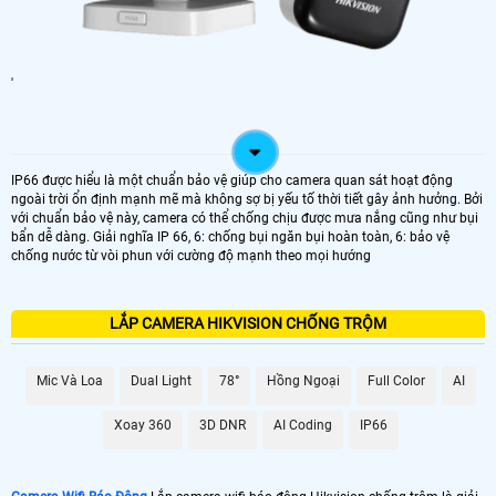
'
IP66 được hiểu là một chuẩn bảo vệ giúp cho camera quan sát hoạt động
ngoài trời ổn định mạnh mẽ mà không sợ bị yếu tố thời tiết gây ảnh hưởng. Bởi
với chuẩn bảo vệ này, camera có thể chống chịu được mưa nắng cũng như bụi
bẩn dễ dàng. Giải nghĩa IP 66, 6: chống bụi ngăn bụi hoàn toàn, 6: bảo vệ
chống nước từ vòi phun với cường độ mạnh theo mọi hướng
LẮP CAMERA HIKVISION CHỐNG TRỘM
Mic Và Loa
Dual Light
78°
Hồng Ngoại
Full Color
AI
Xoay 360
3D DNR
AI Coding
IP66