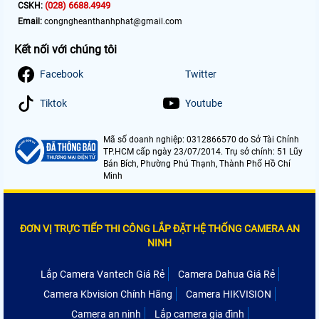
(028) 6688.4949
CSKH:
Email:
congngheanthanhphat@gmail.com
Kết nối với chúng tôi
Facebook
Twitter
Tiktok
Youtube
Mã số doanh nghiệp: 0312866570 do Sở Tài Chính
TP.HCM cấp ngày 23/07/2014. Trụ sở chính: 51 Lũy
Bán Bích, Phường Phú Thạnh, Thành Phố Hồ Chí
Minh
ĐƠN VỊ TRỰC TIẾP THI CÔNG LẮP ĐẶT HỆ THỐNG CAMERA AN
NINH
Lắp Camera Vantech Giá Rẻ
Camera Dahua Giá Rẻ
Camera Kbvision Chính Hãng
Camera HIKVISION
Camera an ninh
Lắp camera gia đình