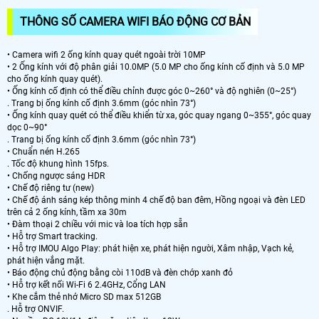
THÔNG SỐ CAMERA WIFI BÁO ĐỘNG CƠ BẢN
• Camera wifi 2 ống kính quay quét ngoài trời 10MP
• 2 Ống kính với độ phân giải 10.0MP (5.0 MP cho ống kính cố định và 5.0 MP
cho ống kính quay quét).
• Ống kính cố định có thể điều chỉnh được góc 0~260° và độ nghiên (0~25°)
. Trang bị ống kính cố định 3.6mm (góc nhìn 73°)
• Ống kính quay quét có thể điều khiển từ xa, góc quay ngang 0~355°, góc quay
dọc 0~90°
. Trang bị ống kính cố định 3.6mm (góc nhìn 73°)
• Chuẩn nén H.265
. Tốc độ khung hình 15fps.
• Chống ngược sáng HDR
• Chế độ riêng tư (new)
• Chế độ ánh sáng kép thông minh 4 chế độ ban đêm, Hồng ngoại và đèn LED
trên cả 2 ống kính, tầm xa 30m
• Đàm thoại 2 chiều với mic và loa tích hợp sẵn
• Hỗ trợ Smart tracking.
• Hỗ trợ IMOU Algo Play: phát hiện xe, phát hiện người, Xâm nhập, Vạch kẻ,
phát hiện vắng mặt.
• Báo động chủ động bằng còi 110dB và đèn chớp xanh đỏ
• Hỗ trợ kết nối Wi-Fi 6 2.4GHz, Cổng LAN
• Khe cắm thẻ nhớ Micro SD max 512GB
. Hỗ trợ ONVIF.