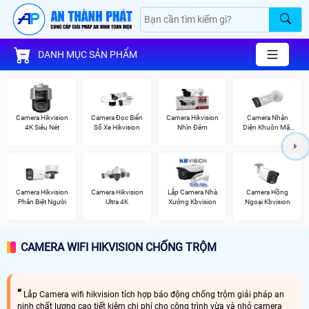
DANH MỤC SẢN PHẨM
Camera Hikvision
Camera Đọc Biển
Camera Hikvision
Camera Nhận
4K Siêu Nét
Số Xe Hikvision
Nhìn Đêm
Diện Khuôn Mặt
Hikvision
Camera Hikvision
Camera Hikvision
Lắp Camera Nhà
Camera Hồng
Phân Biệt Người
Ultra 4K
Xưởng Kbvision
Ngoại Kbvision
CAMERA WIFI HIKVISION CHỐNG TRỘM
Lắp Camera wifi hikvision tích hợp báo động chống trộm giải pháp an
ninh chất lượng cao tiết kiệm chi phí cho công trình vừa và nhỏ camera