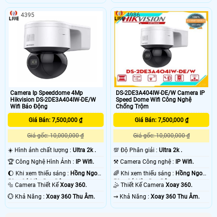
4395
4986
Camera Ip Speeddome 4Mp
DS-2DE3A404IW-DE/W Camera IP
Hikvision DS-2DE3A404IW-DE/W
Speed Dome Wifi Công Nghệ
Wifi Báo Động
Chống Trộm
Giá Bán: 7,500,000 ₫
Giá Bán: 7,500,000 ₫
Giá gốc: 10,000,000 ₫
Giá gốc: 10,000,000 ₫
☀️ Hình ảnh chất lượng :
Ultra 2k .
💯 Độ Phân giải :
Ultra 2k .
🏆 Công Nghệ Hình Ảnh :
IP Wifi.
⚒ Camera Công nghệ :
IP Wifi.
🌔 Khi xem thiếu sáng :
Hồng Ngoại
🌈 Khi xem thiếu sáng :
Hồng Ngoại
50m Có Màu Ban Đêm.
50m Có Màu Ban Đêm.
🔩 Camera Thiết Kế
Xoay 360.
🤹 Thiết Kế Camera
Xoay 360.
️💮 Khả Năng :
Xoay 360 Thu Âm.
️⇝ Khả Năng :
Xoay 360 Thu Âm.