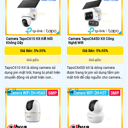
tùy chỉnh. Hỗ trợ đàm thoại hai
âm thanh ánh sáng. Đàm thoại hai
chiều quản lý qua ứng dụng Tapo và
chiều và điều khiển từ xa qua ứng
chuẩn chống nước IP65.
dụng Tapo.
Camera TapoC610 Kit Kết Nối
Camera TapoC645D Kit Công
Không Dây
Nghệ Wifi
Giá Bán: 5%-35%
Giá Bán: 5%-35%
Giá gốc:
Giá gốc:
TapoC610 Kit là dòng camera sử
TapoC645D kit là dòng camera
dụng pin mặt trời, trang bị phát hiện
được trang bị pin sử dụng tấm pin
chuyển động và phát hiện con
mặt trời để cấp nguồn cho camera
người, hỗ trợ thiết lập khu vực phát
và trong camera được trang bị pin
hiện theo nhu cầu, hỗ trợ đàm thoại
với dung lượng lên đến 10.000 mAh,
13
12
2 chiều, hỗ trợ kết nối qua wifi 2.4
trang bị 2 ống kính, nhìn có màu
Ghz camera có thể lắp đặt ngoài trời
vào ban đêm, micro và loa cũng
nhờ chuẩn chống nước IP 65
được trang bị.