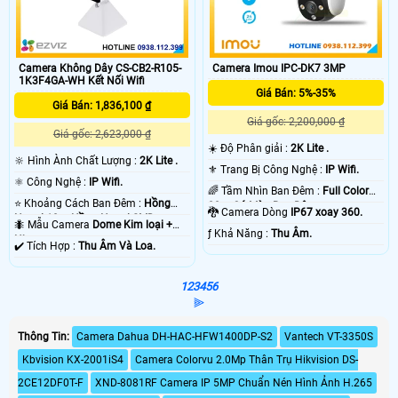
Camera Không Dây CS-CB2-R105-
Camera Imou IPC-DK7 3MP
1K3F4GA-WH Kết Nối Wifi
Giá Bán: 5%-35%
Giá Bán: 1,836,100 ₫
Giá gốc: 2,200,000 ₫
Giá gốc: 2,623,000 ₫
☀️ Độ Phân giải :
2K Lite .
🔆 Hình Ành Chất Lượng :
2K Lite .
⚜️ Trang Bị Công Nghệ :
IP Wifi.
⚛️ Công Nghệ :
IP Wifi.
🌈 Tầm Nhìn Ban Đêm :
Full Color
⭐ Khoảng Cách Ban Đêm :
Hồng
20m Có Màu Ban Ðêm.
🐉️ Camera Dòng
IP67 xoay 360.
Ngoại 10m Hồng Ngoại SMD.
🐜 Mẫu Camera
Dome Kim loại +
️ƒ Khả Năng :
Thu Âm.
Nhựa.
️✔️ Tích Hợp :
Thu Âm Và Loa.
1
2
3
4
5
6
⫸
Thông Tin:
Camera Dahua DH-HAC-HFW1400DP-S2
Vantech VT-3350S
Kbvision KX-2001iS4
Camera Colorvu 2.0Mp Thân Trụ Hikvision DS-
2CE12DF0T-F
XND-8081RF Camera IP 5MP Chuẩn Nén Hình Ảnh H.265