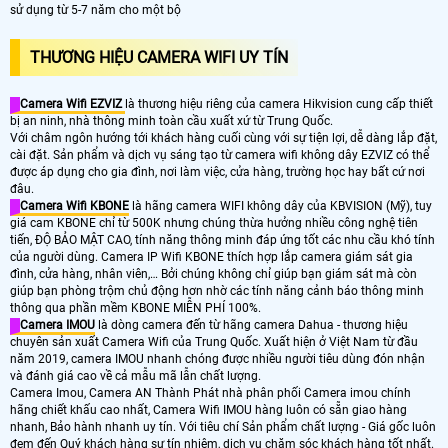
sử dụng từ 5-7 năm cho một bộ
THƯƠNG HIỆU CAMERA WIFI UY TÍN
Camera Wifi EZVIZ
là thương hiệu riêng của camera Hikvision cung cấp thiết
bị an ninh, nhà thông minh toàn cầu xuất xứ từ Trung Quốc.
Với châm ngôn hướng tới khách hàng cuối cùng với sự tiện lợi, dễ dàng lắp đặt,
cài đặt. Sản phẩm và dịch vụ sáng tạo từ camera wifi không dây EZVIZ có thể
được áp dụng cho gia đình, nơi làm việc, cửa hàng, trường học hay bất cứ nơi
đâu.
Camera Wifi KBONE
là hãng camera WIFI không dây của KBVISION (Mỹ), tuy
giá cam KBONE chỉ từ 500K nhưng chúng thừa hưởng nhiều công nghệ tiên
tiến, ĐỘ BẢO MẬT CAO, tính năng thông minh đáp ứng tốt các nhu cầu khó tính
của người dùng. Camera IP Wifi KBONE thích hợp lắp camera giám sát gia
đình, cửa hàng, nhân viên,… Bởi chúng không chỉ giúp bạn giám sát mà còn
giúp bạn phòng trộm chủ động hơn nhờ các tính năng cảnh báo thông minh
thông qua phần mềm KBONE MIỄN PHÍ 100%.
Camera IMOU
là dòng camera đến từ hãng camera Dahua - thương hiệu
chuyên sản xuất Camera Wifi của Trung Quốc. Xuất hiện ở Việt Nam từ đầu
năm 2019, camera IMOU nhanh chóng được nhiều người tiêu dùng đón nhận
và đánh giá cao về cả mẫu mã lẫn chất lượng.
Camera Imou, Camera AN Thành Phát nhà phân phối Camera imou chính
hãng chiết khấu cao nhất, Camera Wifi IMOU hàng luôn có sẵn giao hàng
nhanh, Bảo hành nhanh uy tín. Với tiêu chí Sản phẩm chất lượng - Giá gốc luôn
đem đến Quý khách hàng sự tín nhiệm, dịch vụ chăm sóc khách hàng tốt nhất.