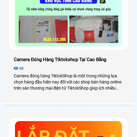
Camera Đóng Hàng Tiktokshop Tại Cao Bằng
88
Camera đóng hàng TiktokShop là một trong những lựa
chọn hàng đầu hiện nay đối với các shop bán hàng online
trên sàn thương mại điện tử TiktokShop giúp ích nhiều
trong việc quản lý kiểm soát đơn hàng đóng gói. Vậy lắp
camera đóng hàng TiktokShop tại Cao Bằng có thật sự
cần thiết không? Chi phí đầu tư bao nhiêu? Cùng An
Thành Phát xem qua bài viết dưới đây nhé!