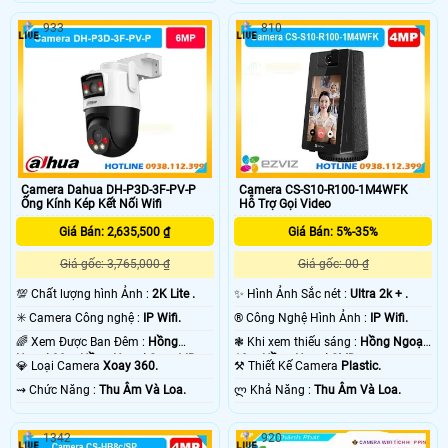
933
810
Camera Dahua DH-P3D-3F-PV-P
Camera CS-S10-R100-1M4WFK
Ống Kính Kép Kết Nối Wifi
Hỗ Trợ Gọi Video
Giá Bán: 2,635,500 ₫
Giá Bán: 5%-35%
Giá gốc: 3,765,000 ₫
Giá gốc: 00 ₫
💯 Chất lượng hình Ảnh :
2K Lite .
✨ Hình Ảnh Sắc nét :
Ultra 2k + .
✳️ Camera Công nghệ :
IP Wifi.
®️ Công Nghệ Hình Ảnh :
IP Wifi.
🌈 Xem Được Ban Đêm :
Hồng
❃ Khi xem thiếu sáng :
Hồng Ngoại
Ngoại 30m Hồng Ngoại Smart IR.
10m Hồng Ngoại SMD.
💎 Loại Camera
Xoay 360.
⚒ Thiết Kế Camera
Plastic.
️⇝ Chức Năng :
Thu Âm Và Loa.
️ლ Khả Năng :
Thu Âm Và Loa.
1342
920