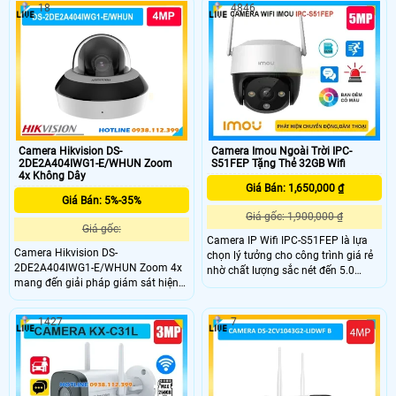
20m.DS-2DE2A404IWG1-E nổi bật
18
4846
E/W hỗ trợ nhận diện người, phương
nhờ nhận diện người, phương tiện,
tiện, hồng ngoại 20m, đàm thoại hai
hỗ trợ WiFi, đàm thoại hai chiều, lưu
chiều cùng chuẩn IP66, IK10, đáp
trữ thẻ nhớ 512GB và chuẩn bảo vệ
ứng hiệu quả nhu cầu giám sát
IP66, IK10 hoạt động bền bỉ.
trong nhiều môi trường khác nhau.
Camera Hikvision DS-
Camera Imou Ngoài Trời IPC-
2DE2A404IWG1-E/WHUN Zoom
S51FEP Tặng Thẻ 32GB Wifi
4x Không Dây
Giá Bán: 1,650,000 ₫
Giá Bán: 5%-35%
Giá gốc: 1,900,000 ₫
Giá gốc:
Camera IP Wifi IPC-S51FEP là lựa
Camera Hikvision DS-
chọn lý tưởng cho công trình giá rẻ
2DE2A404IWG1-E/WHUN Zoom 4x
nhờ chất lượng sắc nét đến 5.0
mang đến giải pháp giám sát hiện
megapixel với khả năng xem ban
đại với độ phân giải 4MP, zoom
đêm Full Color trong phạm vi 20m
quang học 4× và hồng ngoại 20m.
camera giúp quan sát hiệu quả vào
1427
7
camera này hỗ trợ kết nối WiFi, đàm
ban đêm như ban ngày
thoại hai chiều, nhận diện người và
phương tiện, giúp quản lý hiệu quả
tại gia đình, cửa hàng, văn phòng và
kho xưởng.