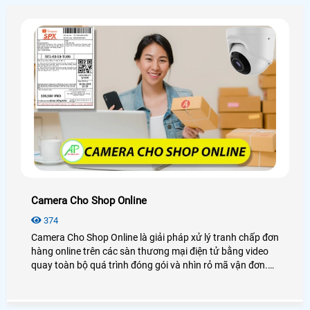
nhanh chóng, hạn chế thất thoát
Camera Cho Shop Online
374
Camera Cho Shop Online là giải pháp xử lý tranh chấp đơn
hàng online trên các sàn thương mại điện tử bằng video
quay toàn bộ quá trình đóng gói và nhìn rỏ mã vận đơn.
Camera soi mã vận đơn sẽ đi kèm theo phần mềm quản lý
đơn hàng trích xuất và tải video đóng gói trực tiếp về máy
chỉ với 1 cút click chuột.