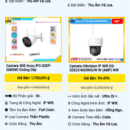
️👮 Đặt Điểm :
Thu Âm Và Loa.
️₤ Đặt Điểm :
Thu Âm Và Loa.
2549
740
Camera Wifi Imou IPC-S3EP-
Camera Hikvision IP Wifi DS-
5M0WE Không Dây
2DE2C400IWG/W W (4MP) Wifi
Giá Bán: 1,700,000 ₫
Giá Bán: 5%-35%
Giá gốc: 1,900,000 ₫
Giá gốc: 2,200,000 ₫
👁️‍🗨 Độ Phân giải :
3k .
️👀 Hình Ảnh Sắc nét :
Ultra 2k + .
🤖️ Trang Bị Công Nghệ :
IP Wifi.
®️ Công Nghệ Hình Ảnh :
IP Wifi.
🌚 Tầm Xa Ban Đêm :
Full Color
❈ Xem Được Ban Đêm :
Hồng Ngoại
30m Có Màu Ban Ðêm.
30m ONVIF.
⚒ Loại Camera
Thân Plastic.
🕸️ Camera Theo Mẫu
Cube.
️💎 Chức Năng :
Thu Âm.
️💮 Chức Năng :
Thu Âm Và Loa.