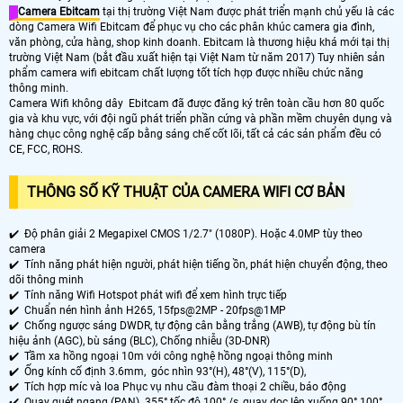
Camera Ebitcam
tại thị trường Việt Nam được phát triển mạnh chủ yếu là các
dòng Camera Wifi Ebitcam để phục vụ cho các phân khúc camera gia đình,
văn phòng, cửa hàng, shop kinh doanh. Ebitcam là thương hiệu khá mới tại thị
trường Việt Nam (bắt đầu xuất hiện tại Việt Nam từ năm 2017) Tuy nhiên sản
phẩm camera wifi ebitcam chất lượng tốt tích hợp được nhiều chức năng
thông minh.
Camera Wifi không dây Ebitcam đã được đăng ký trên toàn cầu hơn 80 quốc
gia và khu vực, với đội ngũ phát triển phần cứng và phần mềm chuyên dụng và
hàng chục công nghệ cấp bằng sáng chế cốt lõi, tất cả các sản phẩm đều có
CE, FCC, ROHS.
THÔNG SỐ KỸ THUẬT CỦA CAMERA WIFI CƠ BẢN
✔️ Độ phân giải 2 Megapixel CMOS 1/2.7" (1080P). Hoặc 4.0MP tùy theo
camera
✔️ Tính năng phát hiện người, phát hiện tiếng ồn, phát hiện chuyển động, theo
dõi thông minh
✔️ Tính năng Wifi Hotspot phát wifi để xem hình trực tiếp
✔️ Chuẩn nén hình ảnh H265, 15fps@2MP - 20fps@1MP
✔️ Chống ngược sáng DWDR, tự động cân bằng trắng (AWB), tự động bù tín
hiệu ảnh (AGC), bù sáng (BLC), Chống nhiễu (3D-DNR)
✔️ Tầm xa hồng ngoại 10m với công nghệ hồng ngoại thông minh
✔️ Ống kính cố định 3.6mm, góc nhìn 93°(H), 48°(V), 115°(D),
✔️ Tích hợp míc và loa Phục vụ nhu cầu đàm thoại 2 chiều, báo động
✔️
Quay quét ngang (PAN) 355° tốc độ 100° /s, quay dọc lên xuống 90° 100°