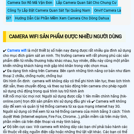
Camera Soi Rõ Mã Vận Đơn
Lắp Camera Quan Sát Cho Chung Cư
Công Ty Lắp Đặt Camera Quan Sát Tại Quảng Nam
Onvif Camera Là
Gì?
Hướng Dẫn Cài Phần Mềm Xem Camera Cho Dòng Dahua
CAMERA WIFI SẢN PHẨM ĐƯỢC NHIỀU NGƯỜI DÙNG
✔️
Camera wifi
là một thiết bị số hiện nay đang được rất nhiều gia đình sử dụng
cho mục đích giám sát an ninh. Thị trường camera wifi rất phong phú các sản
phẩm đến từ nhiều thương hiệu khác nhau, tuy nhiên, điều này cũng một phần
khiến những khách hàng mới gặp khó khăn trong việc chọn mua.
✔️ Đa dạng tính năng trên Camera: Bên cạnh những tính năng cơ bản như đàm
thoại 2 chiều, chống nước, chống bụi
Ghi hình ổn định: camera wifi không dây có thể ghi hình liên tục, theo lịch trình
đặt sẵn, theo chuyển động, và theo sự báo động trên camera cho phép người
sử dụng chủ động trong quá trình lưu trữ hình ảnh
Kết nối mọi lúc mọi nơi: Người sử dụng được cấp 1 tên miền chính hãng (hik-
online.com) trọn đời sản phẩm khi sử dụng đầu ghi và ✔️ Camera wifi không
dây để xem và quản lý hệ thống camera từ xa qua mạng internet hay 3G.
Người sử dụng có thể xem từ xa hệ thống camera của mình bằng 3 cách: Trình
duyệt Web (Internet explore, Fire Fox, Chrome...), phần mềm cài trên máy tính,
phần mềm cài trên điện thoại và máy tính bảng.
✔️ Độ bền cực cao: Với camera wifi không dây các bạn chỉ phải bảo hành các
lỗi thuộc về dây, nguồn điện cấp hoặc những thứ lặt vặt khác. Các bạn có thể