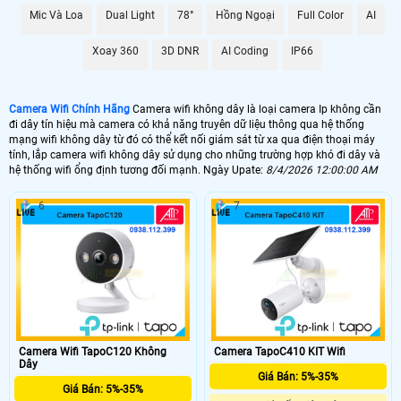
mức giá khác nhau. sau đây là những dòng camera giá rẻ bán chạy nhất của
các hãng
Mic Và Loa
Dual Light
78°
Hồng Ngoại
Full Color
AI
NHU CẦU LẮP CAMERA WIFI
Xoay 360
3D DNR
AI Coding
IP66
GIÁ LẮP LOẠI CAMERA
📸 Lắp Camera Wifi 360 Giá Rẻ
Camera Wifi Chính Hãng
Camera wifi không dây là loại camera Ip không cần
đi dây tín hiệu mà camera có khả năng truyên dữ liệu thông qua hệ thống
1.200.000 VNĐ
mạng wifi không dây từ đó có thể kết nối giám sát từ xa qua điện thoại máy
🎙 Camera Wifi 360 Ngoài Trời
tính, lắp camera wifi không dây sử dụng cho những trường hợp khó đi dây và
hệ thống wifi ổng định tương đối mạnh. Ngày Upate:
8/4/2026 12:00:00 AM
2.300.000 VNĐ
6
7
🔊 Lắp Camera 360 Thông Minh
1.300.000 VNĐ
💎 Camera Wifi 4MP 360 Ngoài Trời
1.980.000 VNĐ
🌟️ Thị trường camera có rất nhiều thương hiệu khác nhau. giá của camera wifi
cũng có nhiều nơi bán khác nhau tuy nhiên với camera wifi chính hãng dịch vụ
hổ trợ tốt là điều ưu tiên hơn cả giá camera. Bạn không thể so sánh camera
Camera Wifi TapoC120 Không
Camera TapoC410 KIT Wifi
Dây
wifi trên mạng xã hội với camera wifi được công ty cửa hàng uy tín bán được
Giá Bán: 5%-35%
bởi liên quan nhiều đến chất lượng sản phẩm , dịch vụ bảo hành và dịch vụ hổ
Giá Bán: 5%-35%
trợ khách hàng 🌀