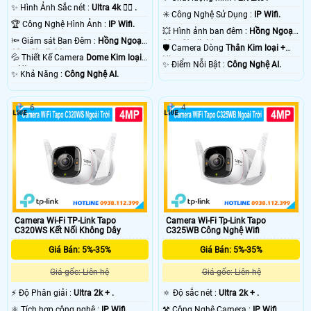
✨ Hình Ảnh Sắc nét :
Ultra 4k 👍🏾 .
✳️ Công Nghệ Sử Dụng :
IP Wifi.
🏆 Công Nghệ Hình Ảnh :
IP Wifi.
💥 Hình ảnh ban đêm :
Hồng Ngoại
🔦 Giám sát Ban Đêm :
Hồng Ngoại
30m Starlight.
🛡 Camera Dòng
Thân Kim loại +
10m Starlight.
💦 Thiết Kế Camera
Dome Kim loại
Nhựa.
️✨ Điểm Nỗi Bật :
Công Nghệ AI.
+ Nhựa.
️✨ Khả Năng :
Công Nghệ AI.
6
4
Camera Wi-Fi TP-Link Tapo
Camera Wi-Fi Tp-Link Tapo
C320WS Kết Nối Không Dây
C325WB Công Nghệ Wifi
Giá Bán: 5%-35%
Giá Bán: 5%-35%
Giá gốc: Liên hệ
Giá gốc: Liên hệ
️⚡ Độ Phân giải :
Ultra 2k + .
🔅 Độ sắc nét :
Ultra 2k + .
⚛️ Tích hợp công nghệ :
IP Wifi.
⚒ Công Nghệ Camera :
IP Wifi.