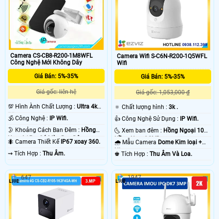
Camera CS-CB8-R200-1M8WFL
Camera Wifi S-C6N-R200-1Q5WFL
Công Nghệ Mới Không Dây
Wifi
Giá Bán: 5%-35%
Giá Bán: 5%-35%
Giá gốc: liên hệ
Giá gốc: 1,053,000 ₫
💯 Hình Ành Chất Lượng :
Ultra 4k
🔅 Chất lượng hình :
3k .
👍🏾 .
🕉️ Công Nghệ :
IP Wifi.
👍 Công Nghệ Sử Dụng :
IP Wifi.
🌛 Khoảng Cách Ban Đêm :
Hồng
🌜 Xem ban đêm :
Hồng Ngoại 10m
Ngoại 15m Có Màu Ban Ðêm.
Hồng Ngoại SMD.
🐜 Camera Thiết Kế
IP67 xoay 360.
🌧️ Mẫu Camera
Dome Kim loại +
Nhựa.
️⇝ Tích Hợp :
Thu Âm.
️♚ Tích Hợp :
Thu Âm Và Loa.
647
1947