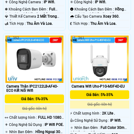
⚜️ Công Nghệ Camera :
IP Wifi.
✳️ Công Nghệ :
IP Wifi.
❃ Khoảng Cách Ban Đêm :
Full
🌚 Khoảng Cách Ban Đêm :
Hồng
Color 30m Có Màu Ban Ðêm.
Ngoại 10m Có Màu Ban Ðêm.
💎 Thiết Kế Camera
2 Mắt Trong
🌧️ Cấu Tạo Camera
Xoay 360.
Nhà.
️🛃 Tích Hợp :
Thu Âm Và Loa.
️₤ Tích Hợp :
Thu Âm Và Loa.
352
361
Camera Thân IPC2122LB-AF40-
Camera Wifi Uho-P1G-M3F4D-EU
ECO Kết Nối Wifi
Giá Bán: 5%-35%
Giá Bán: 5%-35%
Giá gốc: liên hệ
Giá gốc: liên hệ
️⚡ Chất lượng hình :
2K Lite .
️👀 Chất lượng hình :
FULL HD 1080P
👍 Công Nghệ Sử Dụng :
IP Wifi.
.
⚜️ Công Nghệ Sử Dụng :
IP Wifi POE.
🔅 Nhìn Ban Đêm :
Full Color 30m
🔅 Nhìn Ban Đêm :
Hồng Ngoại 30m
Có Màu Ban Ðêm.