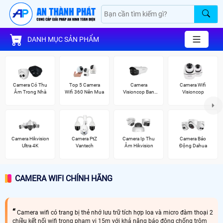
DANH MỤC SẢN PHẨM
Camera Có Thu
Top 5 Camera
Camera
Camera Wifi
Âm Trong Nhà
Wifi 360 Nên Mua
Visioncop Ban
Visioncop
Đêm Có Màu
Camera Hikvision
Camera PtZ
Camera Ip Thu
Camera Báo
Ultra 4K
Vantech
Âm Hikvision
Động Dahua
CAMERA WIFI CHÍNH HÃNG
Camera wifi có trang bị thẻ nhớ lưu trữ tích hợp loa và micro đàm thoại 2
chiều kết nối wifi trong phạm vi 15m với khả năng báo động chống trộm