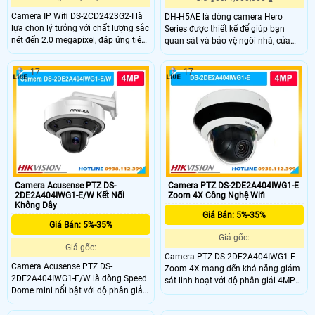
Camera IP Wifi DS-2CD2423G2-I là
DH-H5AE là dòng camera Hero
lựa chọn lý tưởng với chất lượng sắc
Series được thiết kế để giúp bạn
nét đến 2.0 megapixel, đáp ứng tiêu
quan sát và bảo vệ ngôi nhà, cửa
chuẩn chất lượng. Với khả năng
hàng hoặc văn phòng của mình
xem được ban đêm thông qua hồng
một cách hiệu quả với độ phân giải
17
17
ngoại 10m, thiết bị này sử dụng
cao chất lượng 3K. Ngoài ra,
công nghệ IP Wifi tiên tiến, không
camera còn được trang bị nhiều tính
giảm chất lượng truyền dẫn. DWDR
năng thông minh như đàm thoại 2
120db giúp chống ngược sáng,
chiều, phát hiện & theo dõi chuyển
mang lại hình ảnh rõ nét
động đảm bảo an ninh hiệu quả
Camera Acusense PTZ DS-
Camera PTZ DS-2DE2A404IWG1-E
2DE2A404IWG1-E/W Kết Nối
Zoom 4X Công Nghệ Wifi
Không Dây
Giá Bán: 5%-35%
Giá Bán: 5%-35%
Giá gốc:
Giá gốc:
Camera PTZ DS-2DE2A404IWG1-E
Camera Acusense PTZ DS-
Zoom 4X mang đến khả năng giám
2DE2A404IWG1-E/W là dòng Speed
sát linh hoạt với độ phân giải 4MP
Dome mini nổi bật với độ phân giải
và khả năng zoom quang học 4×
4MP zoom quang học 4× và kết nối
giám sát đêm với hồng ngoại
WiFi linh hoạt. DS-2DE2A404IWG1-