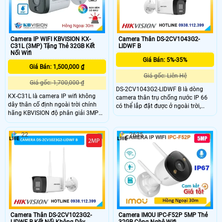
Camera IP WIFI KBVISION KX-
Camera Thân DS-2CV1043G2-
C31L (3MP) Tặng Thẻ 32GB Kết
LIDWF B
Nối Wifi
Giá Bán: 5%-35%
Giá Bán: 1,500,000 ₫
Giá gốc: Liên Hệ
Giá gốc: 1,700,000 ₫
DS-2CV1043G2-LIDWF B là dòng
KX-C31L là camera IP wifi không
camera thân trụ chống nước IP 66
dây thân cố định ngoài trời chính
có thể lắp đặt được ở ngoài trời,
hãng KBVISION độ phân giải 3MP
trang bị ống kính có độ phân giải
tích hợp hồng ngoại 30m và công
4.0MP cho ra hình ảnh sắc nét, hỗ
nghệ ánh sáng kép full color.
trợ hồng ngoại và đèn trợ sáng giúp
22
2635
Camera hỗ trợ đàm thoại hai chiều,
nhìn ban đêm linh hoạt khoản cách
khe cắm thẻ nhớ lên đến 256GB,
30m, camera hỗ trợ đàm thoại 2
phân biệt người và xe, đồng thời tích
chiều
hợp báo động thông minh. Với
chuẩn chống nước IP67 và mức giá
rẻ, KX-C31L là lựa chọn lý tưởng cho
nhu cầu giám sát ngoài trời.
Camera Thân DS-2CV1023G2-
Camera IMOU IPC-F52P 5MP Thẻ
LIDWF B Kết Nối Không Dây
32GB Công Nghệ Wifi