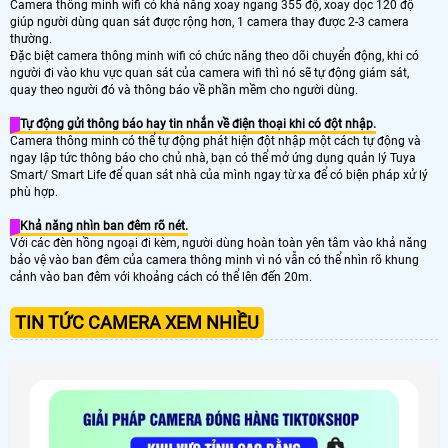
Camera thông minh wifi có khả năng xoay ngang 355 độ, xoay dọc 120 độ
giúp người dùng quan sát được rộng hơn, 1 camera thay được 2-3 camera
thường.
Đặc biệt camera thông minh wifi có chức năng theo dõi chuyển động, khi có
người đi vào khu vực quan sát của camera wifi thì nó sẽ tự động giám sát,
quay theo người đó và thông báo về phần mềm cho người dùng.
Tự động gửi thông báo hay tin nhắn về điện thoại khi có đột nhập.
Camera thông minh có thể tự động phát hiện đột nhập một cách tự động và
ngay lập tức thông báo cho chủ nhà, bạn có thể mở ứng dụng quản lý Tuya
Smart/ Smart Life để quan sát nhà của mình ngay từ xa để có biện pháp xử lý
phù hợp.
Khả năng nhìn ban đêm rõ nét.
Với các đèn hồng ngoại đi kèm, người dùng hoàn toàn yên tâm vào khả năng
bảo vệ vào ban đêm của camera thông minh vì nó vẫn có thể nhìn rõ khung
cảnh vào ban đêm với khoảng cách có thể lên đến 20m.
TIN TỨC CAMERA XEM NHIỀU