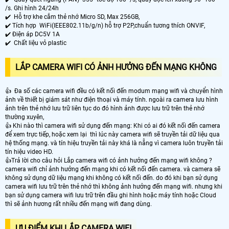
/s. Ghi hình 24/24h
✔️ Hỗ trợ khe cắm thẻ nhớ Micro SD, Max 256GB,
✔️ Tích hợp WiFi(IEEE802.11b/g/n) hỗ trợ P2P,chuẩn tương thích ONVIF,
✔️ Điện áp DC5V 1A
✔️ Chất liệu vỏ plastic
LẮP CAMERA WIFI CÓ ẢNH HƯỞNG ĐẾN MẠNG KHÔNG
👍 Đa số các camera wifi đều có kết nối đến modum mạng wifi và chuyển hình
ảnh về thiết bị giám sát như điện thoại và máy tính. ngoài ra camera lưu hình
ảnh trên thẻ nhớ lưu trữ liên tục do đó hình ảnh được lưu trữ trên thẻ nhớ
thường xuyên,
👍 Khi nào thì camera wifi sử dụng đến mạng: Khi có ai đó kết nối đến camera
để xem trực tiếp, hoặc xem lại thì lúc này camera wifi sẽ truyền tải dữ liệu qua
hệ thống mạng. và tín hiệu truyền tải này khá là nẵng vì camera luôn truyền tải
tín hiệu video HD.
👍Trả lời cho câu hỏi Lắp camera wifi có ảnh hưởng đến mạng wifi không ?
camera wifi chỉ ảnh hưởng đến mạng khi có kết nối đến camera. và camera sẽ
không sử dụng dữ liệu mạng khi không có kết nối đến. do đó khi bạn sử dụng
camera wifi lưu trữ trên thẻ nhớ thì không ảnh hưởng đến mạng wifi. nhưng khi
bạn sử dụng camera wifi lưu trữ trên đầu ghi hình hoặc máy tính hoặc Cloud
thì sẽ ảnh hương rất nhiều đến mạng wifi đang dùng.
ƯU ĐIỂM KHI LẮP CAMERA WIFI