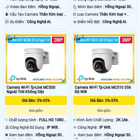
🌙 Video Ban Đêm :
Hồng Ngoại
🌜 Nhìn Ban Đêm :
Hồng Ngoại 30m
30m Starlight.
Starlight.
🐜 Cấu Tạo Camera
Thân Kim loại +
⛓ Loại Camera
Thân Kim loại +
Nhựa.
Nhựa.
️🆑 Ưu Điểm :
Công Nghệ AI.
️☣️ Điểm Nỗi Bật :
Công Nghệ AI.
4
3
Camera Wi-Fi Tp-Link MC500
Camera Wi-Fi Tp-Link MC510 356
Ngoài Trời Không Dây
Độ Wifi
Giá Bán: 5%-35%
Giá Bán: 5%-35%
Giá gốc:
Giá gốc:
✨ Chất lượng hình :
FULL HD 1080P
️⚡ Hình Ành Chất Lượng :
2K Lite .
.
🕉️ Công Nghệ Sử Dụng :
IP Wifi.
⚛️ Công Nghệ :
IP Wifi.
❃ Xem ban đêm :
Hồng Ngoại 30m
🔅 Xem ban đêm :
Hồng Ngoại 30m