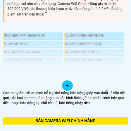
phù hợp với nhu cầu dân dụng. Camera Wifi Chính Hãng giá rẻ chỉ từ
400.000 VNĐ các thương hiệu Imou ezviz độ phân giải từ 2.0MP dễ dàng
giám sát trên đện thoại
📶 CAMERA WIFI CHINH HANG
🏷 LẮP CAMERA WIFI KBONE
🏷 LẮP WIFI IMOU
🔐 LẮP CAMERA WIFI EZVIZ
🔔 CAMERA WIFI EBITCAM
💰 CAMERA WIFI VANTECH
👍 LẮP CAMERA WIFI DAHUA
🔆 CAMERA WIFI HIKVISION
🌧️ CAMERA WIFI DẠNG THÂN
♻️ CAMERA WIFI XOAY 360
💤 CAMERA WIFI NHỎ GỌN
📍 CAMERA WIFI ULTRA 2K 4.0MP
📶 TRỌN BỘ CAMERA WIFI
🖥 LẮP CAMERA TRỌN BỘ
Camera giám sát an ninh hỗ trợ khả năng báo động giúp xua đuổi kẻ xấu hiệu
🔍 CAMERA KHÔNG CẦN ĐẦU GHI
quả, các loại camera báo động qua các hình thức, gửi tin nhắn cảnh báo qua
điện thoại, báo động tại chỗ còi hú, báo động nháy đèn
📐 CAMERA WIFI GIÁ RẺ BÁN CHẠY
🤵 lắp camera wifi là nhu cầu nhiều của đa phần các hộ gia đình cửa hàng văn
phòng vừa và nhỏ. bởi camera wifi có nhiều chức năng ưu việt mà bạn nên sử
BÁN CAMERA WIFI CHÍNH HÃNG
dụng như. Camera wifi hổ trợ đàm thoại 2 chiều. xoay 360 độ hay camera có
chức năng thông minh báo động chống trộm mà tùy loại camera có những