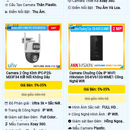
🎲 Camera Thiết Kế
Xoay 360.
Hồng Ngoại SMD.
🎨 Cấu Tạo Camera
Thân Plastic.
️🆑 Điểm Nỗi Bật :
Thu Âm Và Loa.
️💫 Điểm Nỗi Bật :
Thu Âm.
418
444
Camera 2 Ống Kính IPC-P2S-
Camera Chuông Cửa IP WI-FI
M33F34 Kết Nối Không Dây
Hikvision DS-KV6133-WME1 Công
Nghệ Wifi
Giá Bán: 5%-35%
Giá Bán: 5%-35%
Giá gốc: liên hệ
Giá gốc: liên hệ
🦉 Độ Phân giải :
Ultra 3k + Sắc Nét .
👁 Hình Ảnh Sắc nét :
FULL HD
®️ Trang Bị Công Nghệ :
IP Wifi.
1080P .
✳️ Công Nghệ Hình Ảnh :
IP Wifi.
❂ Giám sát Ban Đêm :
Full Color
🌚 Giám sát Ban Đêm :
Hồng Ngoại
30m Có Màu Ban Ðêm.
🗜️ Mẫu Camera
Xoay 360.
10m Hồng Ngoại SMD.
🌧️ Mẫu Camera
Plastic.