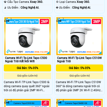
Có Màu Ban Ðêm.
Hồng Ngoại Smart IR.
💎 Cấu Tạo Camera
Xoay 360.
💢 Loại Camera
Xoay 360.
️📡 Ưu Điểm :
Công Nghệ AI.
️✤ Ưu Điểm :
Công Nghệ AI.
1
7
Camera Wi-Fi Tp-Link Tapo C500
Camera Wi-Fi Tp-Link Tapo C510W
Ngoài Trời Kết Nối Wifi
Ngoài Trời
Giá Bán: 5%-35%
Giá Bán: 5%-35%
Giá gốc: Liên hệ
Giá gốc: Liên hệ
Camera Wi-Fi TP-Link Tapo C500 là
Camera Wi-Fi TP-Link Tapo C510W
dòng camera quay quét 360° ngoài
360° là dòng camera ngoài trời có
trời có độ phân giải 2MP Wi-Fi
độ phân giải 3MP 2K Wi-Fi 2.4GHz
2.4GHz. Công nghệ AI phát hiện
và quay quét 360° theo chiều
chuyển động và theo dõi chuyển
ngang. Tầm nhìn ban đêm màu lên
3
4
động thông minh, kết hợp báo động
đến 30m, công nghệ AI thông minh
âm thanh ánh sáng và âm thanh
phát hiện chuyển động và báo động