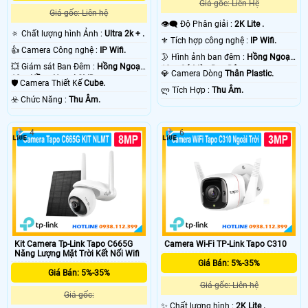
Giá gốc: Liên Hệ
Giá gốc: Liên hệ
👁️‍🗨 Độ Phân giải :
2K Lite .
🔅 Chất lượng hình Ảnh :
Ultra 2k + .
⚜️ Tích hợp công nghệ :
IP Wifi.
👍 Camera Công nghệ :
IP Wifi.
🌛 Hình ảnh ban đêm :
Hồng Ngoại
💥 Giám sát Ban Đêm :
Hồng Ngoại
10m Có Màu Ban Ðêm.
💎 Camera Dòng
Thân Plastic.
10m Hồng Ngoại SMD.
🛡 Camera Thiết Kế
Cube.
️ლ Tích Hợp :
Thu Âm.
️☣️ Chức Năng :
Thu Âm.
4
6
'
Kit Camera Tp-Link Tapo C665G
Camera Wi-Fi TP-Link Tapo C310
Năng Lượng Mặt Trời Kết Nối Wifi
Giá Bán: 5%-35%
Giá Bán: 5%-35%
Giá gốc: Liên hệ
Giá gốc:
✨ Chất lượng hình :
2K Lite .