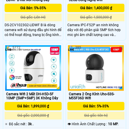
Giá Bán: 5%-35%
Giá Bán: 1,400,000 ₫
Giá gốc: Liên Hệ
Giá gốc: 1,500,000 ₫
DS-2CV1023G2-LIDWF B là dòng
Camera IPC-F52P an ninh không
camera wifi sử dụng đầu ghi hình để
dây với độ phân giải 5MP tích hợp
có thể hoạt động, trang bị ống kính
mic ghi âm chất lượng cao và
có độ phân giải 2.0MP cho ra hình
chuẩn nén H.265 tiết kiệm băng
ảnh sắc nét, có hỗ trợ công nghệ
thông. Camera hỗ trợ tầm nhìn ban
5772
385
wifi 6, trang bị micro và loa giúp
đêm lên đến 30m, kết nối Wi-Fi 6
đàm thoại 2 chiều, phân tích người
mạnh mẽ và tính năng phát hiện
và phương tiện, nhìn có màu ban
con người thông minh. Với chuẩn
đêm 30m.
IP67 camera đảm bảo hoạt động
bền bỉ trong mọi điều kiện thời tiết
Camera Wifi 2 Mắt DH-H5D-5F
Camera 2 Ống Kính Uho-S3S-
10MP (5MP+5MP) 3K Không Dây
M55F36D Wifi
Giá Bán: 1,899,000 ₫
Giá Bán: 5%-35%
Giá gốc: 2,000,000 ₫
Giá gốc: liên hệ
🔅 Độ sắc nét :
3k .
👁 Hình Ành Chất Lượng :
10 MP.