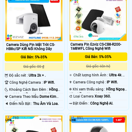
Camera Pin Ezviz CS-CB8-R200-
Camera Dùng Pin Mặt Trời CS-
1M8WFL Công Nghệ Wifi
HB8c/SP Kết Nối Không Dây
Giá Bán: 5%-35%
Giá Bán: 5%-35%
Giá gốc: liên hệ
Giá gốc: 00 ₫
🔅 Chất lượng hình Ảnh :
Ultra 4k 👍🏾
🦉 Độ sắc nét :
Ultra 2k + .
.
⚜️ Camera Công nghệ :
IP Wifi.
🏆 Công Nghệ Camera :
IP Wifi.
❈ Khi xem thiếu sáng :
Hồng Ngoại
🌜 Khoảng Cách Ban Đêm :
Hồng
15m Hồng Ngoại Smart IR.
Ngoại 30m Hồng Ngoại SMD.
🎨 Loại Camera
Xoay 360.
💎 Camera Theo Mẫu
Dome Kim
loại + Nhựa.
️⇝ Đặt Điểm :
Công Nghệ AI.
️🔈 Điểm Nỗi Bật :
Thu Âm Và Loa.
760
891