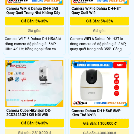
Camera WiFi 6 Dahua DH-H5AS
Camera WiFi 6 Dahua DH-H3T
Quay Quét Trong Nhà Không Dây
Quay Quét Wifi
Giá Bán: 5%-35%
Giá Bán: 5%-35%
Giá gốc:
Giá gốc:
Camera Wi-Fi 6 Dahua DH-H5AS là
Camera WiFi 6 Dahua DH-H3T là
dòng camera độ phân giải 5MP
dòng camera có độ phân giải 3MP,
Ultra 4K lite, hồng ngoại tầm xa
quay quét trong nhà 355°. Công
20m và led ấm thu hình có màu
nghệ AI phát hiện người, chuyển
10m cùng chế độ chiếu sáng kép
động và âm thanh bất thường, Auto
1116
3381
thông minh. Hỗ trợ quay quét 0° đến
Tracking, đàm thoại hai chiều, hồng
355° Công nghệ AI thông minh phát
ngoại tầm xa 10m, hỗ trợ thẻ nhớ
hiện chuyển động.
256GB, ONVIF và quản lý từ xa qua
ứng dụng DMSS.
Camera Cube Hikvision DS-
Camera Dahua DH-H5AE 5MP
2CD2423G2-I Kết Nối Wifi
Kèm Thẻ 32GB
Giá Bán: 5%-35%
Giá Bán: 1,100,000 ₫
Giá gốc: 2,810,000 ₫
Giá gốc: 1,300,000 ₫