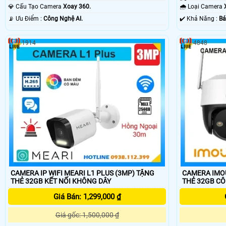
Ðêm.
💎 Cấu Tạo Camera
Xoay 360.
🌧️ Loại Camera
️📡 Ưu Điểm :
Công Nghệ AI.
️✔️ Khả Năng :
Bá
1914
4848
CAMERA IP WIFI MEARI L1 PLUS (3MP) TẶNG
CAMERA IMOU
THẺ 32GB KẾT NỐI KHÔNG DÂY
THẺ 
Giá Bán: 1,299,000 ₫
Giá gốc: 1,500,000 ₫