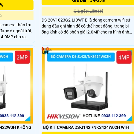
Giá Bán: 5%-35%
5%
Giá gốc: Liên Hệ
ệ
DS-2CV1023G2-LIDWF B là dòng camera wifi sử
 camera thân trụ
dụng đầu ghi hình để có thể hoạt động, trang bị
được ở ngoài trời,
ống kính có độ phân giải 2.0MP cho ra hình ảnh
i 4.0MP cho ra
sắc nét, có hỗ trợ công nghệ wifi 6, trang bị micro
oại và đèn trợ
và loa giúp đàm thoại 2 chiều, phân tích người và
ạt khoản cách
phương tiện, nhìn có màu ban đêm 30m.
4
 chiều
KS422W0H KHÔNG
BỘ KIT CAMERA DS-J142I/NKS424W02H WIFI