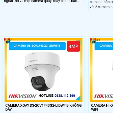
ngoài trời và một camera quay xoay có thể bao
camera thân cố
quát tốt, có thể đàm thoại 2 chiều trực tiếp, nhìn
với 2 camera n
hình ảnh có màu vào ban đêm, đầu ghi wifi sử
bảo an ninh ấn
dụng thẻ nhớ để lưu trữ hình ảnh.
phân giải 2.0MP
đàm thoại 2 ch
13
19
CAMERA XOAY DS-2CV1F43G2-LIDWF B KHÔNG
CAMERA HIKV
DÂY
WIFI