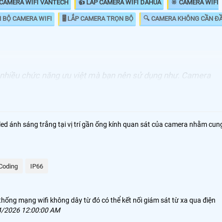
 CAMERA WIFI VANTECH
👍 LẮP CAMERA WIFI DAHUA
🔆 CAMERA WIFI
N BỘ CAMERA WIFI
🖥 LẮP CAMERA TRỌN BỘ
🔍 CAMERA KHÔNG CẦN Đ
ó nhiều chức năng ưu việt mà bạn nên sử dụng như. Camera
 camera có những mức giá khác nhau. sau đây là những
led ánh sáng trắng tại vị trí gần ống kính quan sát của camera nhằm cun
Coding
IP66
thống mạng wifi không dây từ đó có thể kết nối giám sát từ xa qua điện
4/2026 12:00:00 AM