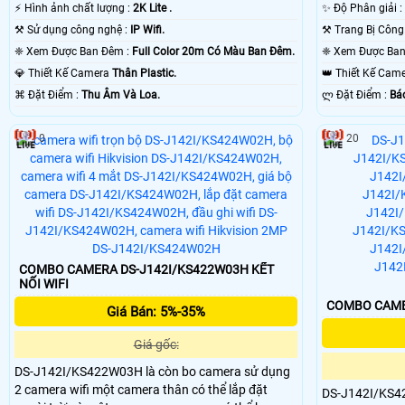
️⚡ Hình ảnh chất lượng :
2K Lite .
✨ Độ Phân giải :
⚒ Sử dụng công nghệ :
IP Wifi.
❈ Xem Được Ban Đêm :
Full Color 20m Có Màu Ban Ðêm.
💎 Thiết Kế Camera
Thân Plastic.
👑 Thiết Kế Ca
️⌘ Đặt Điểm :
Thu Âm Và Loa.
️ლ Đặt Điểm :
Bá
0
20
COMBO CAMERA DS-J142I/KS422W03H KẾT
NỐI WIFI
COMBO CAME
Giá Bán: 5%-35%
Giá gốc:
DS-J142I/KS422W03H là còn bo camera sử dụng
2 camera wifi một camera thân có thể lắp đặt
DS-J142I/KS4