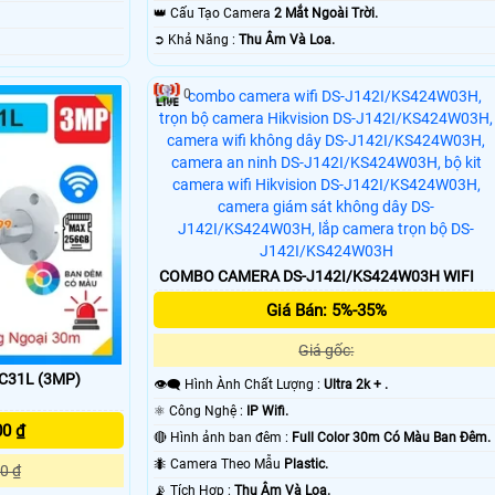
👑 Cấu Tạo Camera
2 Mắt Ngoài Trời.
️➲ Khả Năng :
Thu Âm Và Loa.
0
COMBO CAMERA DS-J142I/KS424W03H WIFI
Giá Bán: 5%-35%
Giá gốc:
-C31L (3MP)
👁️‍🗨 Hình Ành Chất Lượng :
Ultra 2k + .
⚛️ Công Nghệ :
IP Wifi.
00 ₫
🔴 Hình ảnh ban đêm :
Full Color 30m Có Màu Ban Ðêm.
🐜 Camera Theo Mẫu
Plastic.
0 ₫
️📡 Tích Hợp :
Thu Âm Và Loa.