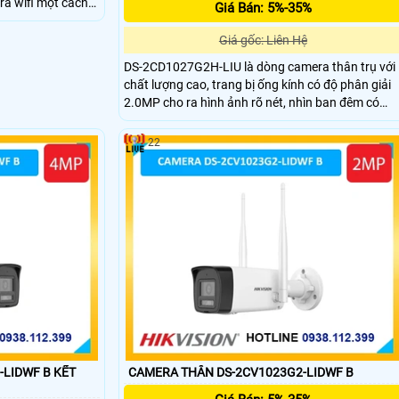
ra wifi một cách
Giá Bán: 5%-35%
lượng tối đa 512gb
 2.0MP hình ảnh
Giá gốc: Liên Hệ
êm 30m.
DS-2CD1027G2H-LIU là dòng camera thân trụ với
chất lượng cao, trang bị ống kính có độ phân giải
2.0MP cho ra hình ảnh rõ nét, nhìn ban đêm có
màu với đèn led khoảng cách 30m, tích hợp micro
giúp thu âm kèm hình ảnh, trang bị chống nước
22
chuẩn IP 67 có thể ngâm nước
DWF B KẾT
CAMERA THÂN DS-2CV1023G2-LIDWF B