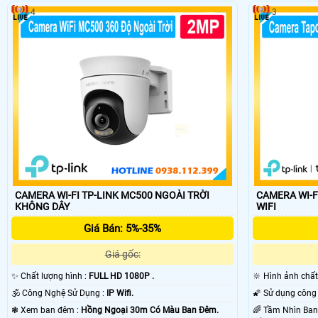
🌟️ Thị trường camera có rất nhiều thương hiệu khác nhau. giá của came
4
3
sánh camera wifi trên mạng xã hội với camera wifi được công ty cửa hà
CAMERA WI-FI TP-LINK MC500 NGOÀI TRỜI
CAMERA WI-F
KHÔNG DÂY
WIFI
Giá Bán: 5%-35%
Giá gốc:
✨ Chất lượng hình :
FULL HD 1080P .
🔆 Hình ảnh chấ
🕉️ Công Nghệ Sử Dụng :
IP Wifi.
❃ Xem ban đêm :
Hồng Ngoại 30m Có Màu Ban Ðêm.