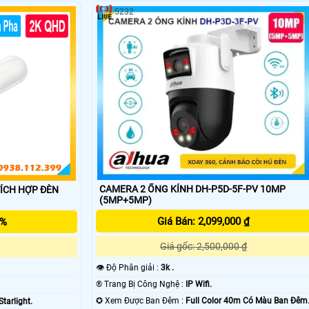
ãng dịch vụ hổ trợ tốt là điều ưu tiên hơn cả giá camera. Bạn không thể 
5232
ụ bảo hành và dịch vụ hổ trợ khách hàng 🌀
CAMERA 2 ỐNG KÍNH DH-P5D-5F-PV 10MP
TÍCH HỢP ĐÈN
(5MP+5MP)
'
Giá Bán: 2,099,000 ₫
5%
Giá gốc: 2,500,000 ₫
👁 Độ Phân giải :
3k .
®️ Trang Bị Công Nghệ :
IP Wifi.
✪ Xem Được Ban Đêm :
Full Color 40m Có Màu Ban Ðêm
tarlight.