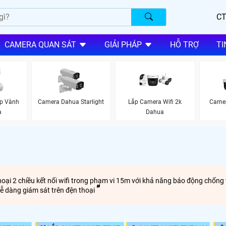
CT
CAMERA QUAN SÁT
GIẢI PHÁP
HỖ TRỢ
TI
ập Vành
Camera Dahua Starlight
Lắp Camera Wifi 2k
Camer
a
Dahua
thoại 2 chiều kết nối wifi trong phạm vi 15m với khả năng báo động chốn
ễ dàng giám sát trên đện thoại