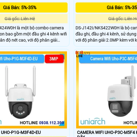
Giá Bán: 5%-35%
Giá Bán: 5%-3
Giá gốc: Liên Hệ
Giá gốc: Liên H
424W0H là một bộ combo camera
DS-J142I/NKS422W0H là bộ cam
ion bao gồm một đầu ghi 4 kênh wifi
đầu ghi, đầu ghi 4 kênh, sử dụng
ân độ nét cao, với độ phân giải
với độ phân giải 2.0MP kèm với 
ình ảnh sắc nét, hỗ trợ công nghệ
wifi ổn định , hỗ trợ wifi 6, trang
ó màu vào ban đêm với khoảng cách
giúp đàm thoại 2 chiều, cảnh b
373
 thoại 2 chiều trực tiếp
người và phương tiện
 UHO-P1G-M3F4D-EU
CAMERA WIFI UHO-P3C-M5F4 KẾT NỐI KHÔNG