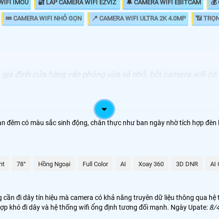
WIFI IMOU
🔐 LẮP CAMERA WIFI EZVIZ
🔔 CAMERA WIFI EBITCAM
💰
💤 CAMERA WIFI NHỎ GỌN
📍 CAMERA WIFI ULTRA 2K 4.0MP
📶 TRỌ
ộ gia đình cửa hàng văn phòng vừa và nhỏ. bởi camera wifi c
a có chức năng thông minh báo động chống trộm mà tùy loại
GIÁ LẮP LOẠI CAMERA
 ban đêm có màu sắc sinh động, chân thực như ban ngày nhờ tích hợp đèn 
1.200.000 VNĐ
2.300.000 VNĐ
ht
78°
Hồng Ngoại
Full Color
AI
Xoay 360
3D DNR
AI 
1.300.000 VNĐ
1.980.000 VNĐ
 cần đi dây tín hiệu mà camera có khả năng truyên dữ liệu thông qua hệ 
ợp khó đi dây và hệ thống wifi ổng định tương đối mạnh. Ngày Upate:
8/