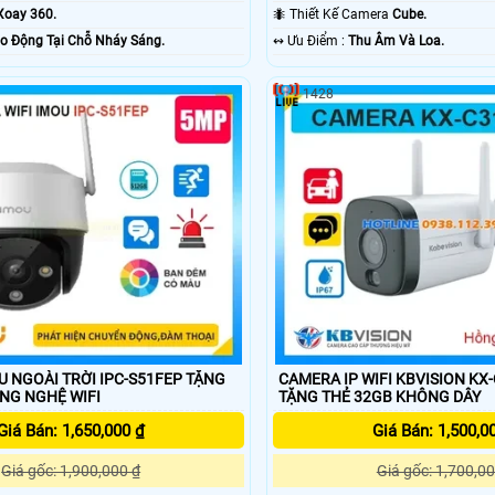
Xoay 360.
🐜 Thiết Kế Camera
Cube.
o Động Tại Chỗ Nháy Sáng.
️↭ Ưu Điểm :
Thu Âm Và Loa.
1428
 NGOÀI TRỜI IPC-S51FEP TẶNG
CAMERA IP WIFI KBVISION KX
32GB CÔNG NGHỆ WIFI
TẶNG THẺ 32GB KHÔNG DÂY
Giá Bán: 1,650,000 ₫
Giá Bán: 1,500,0
Giá gốc: 1,900,000 ₫
Giá gốc: 1,700,00