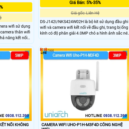
Giá Bán: 5%-35%
5%
Giá gốc: Liên Hệ
ệ
DS-J142I/NKS424W02H là bộ kit sử dụng đầu ghi
era wifi sử dụng
wifi và camera wifi kết nối về đầu ghi, trang bị ống
 camera thân wifi
kính có độ phân giải 4.0MP chỏ a hình ảnh sắc nét
khả năng kết nối
hỗ trợ wifi 6 hiện đại, kèm theo đấy với ống kính có
 bị micro và loa
độ phân giải 4.0MP cho ra hình ảnh sắc nét và
áo chuyển động
nhìn có màu vào ban đêm.
344
CAMERA WIFI UHO-P1H-M3F4D CÔNG NGHỆ