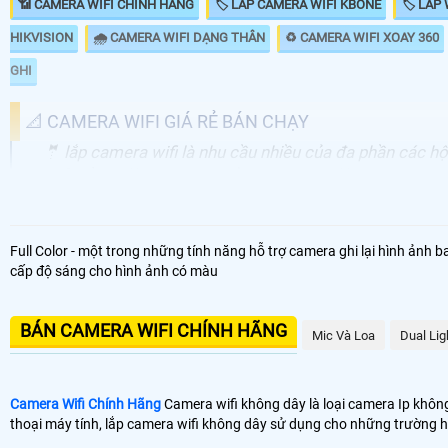
📶 CAMERA WIFI CHINH HANG
🏷 LẮP CAMERA WIFI KBONE
🏷 LẮP 
HIKVISION
🌧️ CAMERA WIFI DẠNG THÂN
♻️ CAMERA WIFI XOAY 360
GHI
📐 CAMERA WIFI GIÁ RẺ BÁN CHẠY
🤵 lắp camera wifi là nhu cầu nhiều của đa phần các h
wifi hổ trợ đàm thoại 2 chiều. xoay 360 độ hay camer
dòng camera giá rẻ bán chạy nhất của các hãng
NHU CẦU LẮP CAMERA WIFI
Full Color - một trong những tính năng hỗ trợ camera ghi lại hình ảnh
cấp độ sáng cho hình ảnh có màu
📸 Lắp Camera Wifi 360 Giá Rẻ
🎙 Camera Wifi 360 Ngoài Trời
BÁN CAMERA WIFI CHÍNH HÃNG
Mic Và Loa
Dual Lig
🔊 Lắp Camera 360 Thông Minh
Camera Wifi Chính Hãng
Camera wifi không dây là loại camera Ip không
💎 Camera Wifi 4MP 360 Ngoài Trời
thoại máy tính, lắp camera wifi không dây sử dụng cho những trường h