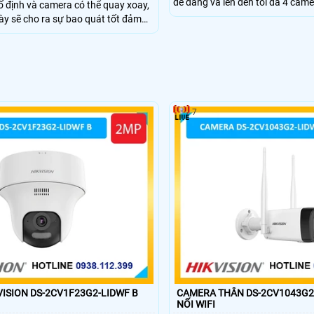
dễ dàng và lên đến tối đa 4 came
 định và camera có thể quay xoay,
dễ dàng, sử dụng thẻ nhớ dung 
ày sẽ cho ra sự bao quát tốt đảm
để lưu trữ, camera độ phân giải
 tượng, trang bị ống kính có độ
sắc nét, nhìn có màu vào ban đ
 hỗ trợ công nghệ wifi 6, có thể
iều và chống nước chuẩn IP 66
7
ISION DS-2CV1F23G2-LIDWF B
CAMERA THÂN DS-2CV1043G2-LI
NỐI WIFI