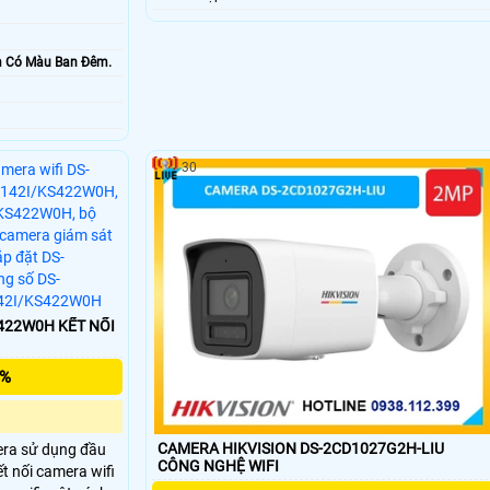
0m Có Màu Ban Ðêm.
30
H KẾT NỐI
5%
CAMERA HIKVISION DS-2CD1027G2H-LIU
ra sử dụng đầu
CÔNG NGHỆ WIFI
kết nối camera wifi