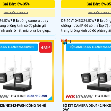
Giá Bán: 5%-35%
Giá Bán: 5%-3
Giá gốc: Liên Hệ
Giá gốc: Liên H
-LIDWF B là dòng camera quay
DS-2CV1043G2-LIDWF B là dòng
ang bị ống kính có độ phân giải
chống nước IP 66 có thể lắp đặt 
ình ảnh rõ nét, micro và loa giúp
trang bị ống kính có độ phân giả
iều, phân tích người và phương tiện,
hình ảnh sắc nét, hỗ trợ hồng ng
ào ban đêm nhờ đèn trợ sáng 15m,
sáng giúp nhìn ban đêm linh ho
13
 66
30m, camera hỗ trợ đàm thoại 2
/NKS424W0H CÔNG NGHỆ
BỘ KIT CAMERA DS-J142I/N
DÂY