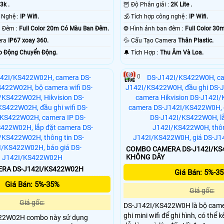
3k .
🦉 Độ Phân giải :
2K Lite .
⚒ Trang Bị Công Nghệ :
IP Wifi.
🕉️ Tích hợp công nghệ :
IP Wifi.
❈ Xem Được Ban Đêm :
Full Color 20m Có Màu Ban Ðêm.
❂ Hình ảnh ban đêm :
Full Color 3
mera
IP67 xoay 360.
💦 Cấu Tạo Camera
Thân Plastic.
o Động Chuyển Động.
️🔔 Tích Hợp :
Thu Âm Và Loa.
0
COMBO CAMERA DS-J142I/KS422W0
KHÔNG DÂY
RA DS-J142I/KS422W02H
Giá Bán: 5%-3
Giá Bán: 5%-35%
Giá gốc:
Giá gốc:
DS-J142I/KS422W0H là bộ came
ghi mini wifi để ghi hình, có thể 
22W02H combo này sử dụng