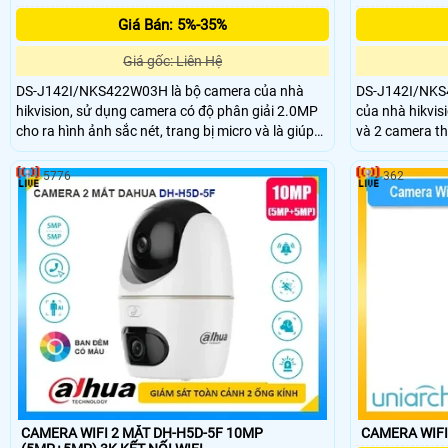
Giá Bán: 5%-35%
Giá gốc: Liên Hệ
DS-J142I/NKS422W03H là bộ camera của nhà
DS-J142I/NKS
hikvision, sử dụng camera có độ phân giải 2.0MP
của nhà hikvis
cho ra hình ảnh sắc nét, trang bị micro và là giúp
và 2 camera th
đàm thoại 2 chiều trực tiếp trên casmera, hỗ trợ
4.0MP cho ra h
wifi 6 và nhìn hình ảnh có màu vào ban đêm với
wifi 6, nhìn c
5776
362
chất lượng tốt.
30m, có thể đàm
CAMERA WIFI 2 MẮT DH-H5D-5F 10MP
CAMERA WIFI