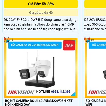
Giá Bán: 5%-35%
Giá gốc: Liên Hệ
DS-2CV1F43G2-LIDWF B là dòng camera sử dụng
DS-2CV1F23G2
kèm với đầu ghi hình, sở hữu độ phân giải 4.0MP
xoay 360 độ, tr
cho ra hình ảnh sắc nét hỗ trợ công nghệ wifi 6, hỗ
2.0MP cho ra h
trợ quay xoay 360 độ, tích hợp đàm thoại 2 chiều,
đàm thoại 2 ch
trang bị đèn trợ sáng nhìn có màu ban đêm 15m,
nhìn có màu v
18
10
chống nước IP 66
chống nước IP
BỘ KIT CAMERA DS-J142I/NKS422W03H KẾT
BỘ KIS DS-J142I
NỐI KHÔNG DÂY
WIFI