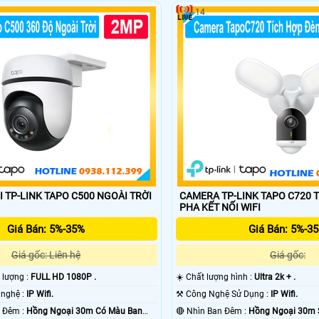
ra wifi cũng có nhiều nơi bán khác nhau tuy nhiên với camera wifi chính h
14
ng uy tín bán được bởi liên quan nhiều đến chất lượng sản phẩm , dịch v
I TP-LINK TAPO C500 NGOÀI TRỜI
CAMERA TP-LINK TAPO C720 
PHA KẾT NỐI WIFI
Giá Bán: 5%-35%
Giá Bán: 5%-3
Giá gốc: Liên hệ
Giá gốc:
t lượng :
FULL HD 1080P .
☀️ Chất lượng hình :
Ultra 2k + .
🌠 Sử dụng công nghệ :
IP Wifi.
⚒ Công Nghệ Sử Dụng :
IP Wifi.
🌈 Tầm Nhìn Ban Đêm :
Hồng Ngoại 30m Có Màu Ban
🔴 Nhìn Ban Đêm :
Hồng Ngoại 30m S