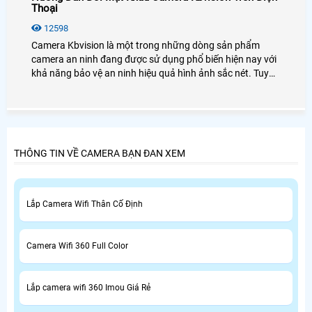
Thoại
12598
Camera Kbvision là một trong những dòng sản phẩm
camera an ninh đang được sử dụng phổ biến hiện nay với
khả năng bảo vệ an ninh hiệu quả hình ảnh sắc nét. Tuy
nhiên, hiện nay còn nhiều người sử dụng đang gặp phải
trong vấn đề trong quá trình sử dụng đó là chưa biết cách
đổi mật khẩu thiết bị camera là như thế nào, thì hôm nay
An Thành Phát xin được hướng dẫn đổi mật khẩu camera
kbvision chi tiết nhất
THÔNG TIN VỀ CAMERA BẠN ĐAN XEM
Lắp Camera Wifi Thân Cố Định
Camera Wifi 360 Full Color
Lắp camera wifi 360 Imou Giá Rẻ