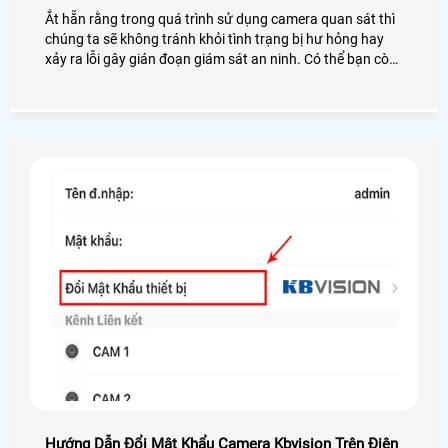
Ắt hẵn rằng trong quá trình sử dụng camera quan sát thì
chúng ta sẽ không tránh khỏi tình trạng bị hư hỏng hay
xảy ra lỗi gây gián đoạn giám sát an ninh. Có thể bạn còn
đang loay hoay trong việc tìm kiếm nơi để sửa chữa
camera uy tín, đừng lo lắng, An Thành Phát sẽ đồng hành
cùng bạn với dịch vụ bảo trì, sửa chữa camera cấp tốc tận
nơi chuyên nghiệp mà chi phí lại rẻ
Hướng Dẫn Đổi Mật Khẩu Camera Kbvision Trên Điện