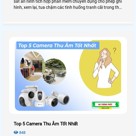
sát an ninh tích hợp phần mềm chuyên dụng cho phép ghi
hình, xem lại, tua chậm các tình huống tranh cãi trong thể
thao (Bóng đá mini, Cầu long, Bida, Pickleball, Tennis) và
giám sát an ninh sân bãi. Đặt biệt, là khả năng livestream
trực tiếp từ camera giám sát lên các trang mạng xã hội
như Facebook, Youtube
Top 5 Camera Thu Âm Tốt Nhất
848