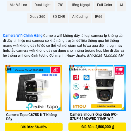
mức giá khác nhau. sau đây là những dòng camera giá rẻ bán chạy nhất của
các hãng
Mic Và Loa
Dual Light
78°
Hồng Ngoại
Full Color
AI
NHU CẦU LẮP CAMERA WIFI
Xoay 360
3D DNR
AI Coding
IP66
GIÁ LẮP LOẠI CAMERA
📸 Lắp Camera Wifi 360 Giá Rẻ
Camera Wifi Chính Hãng
Camera wifi không dây là loại camera Ip không cần
đi dây tín hiệu mà camera có khả năng truyên dữ liệu thông qua hệ thống
1.200.000 VNĐ
mạng wifi không dây từ đó có thể kết nối giám sát từ xa qua điện thoại máy
🎙 Camera Wifi 360 Ngoài Trời
tính, lắp camera wifi không dây sử dụng cho những trường hợp khó đi dây và
hệ thống wifi ổng định tương đối mạnh. Ngày Upate:
8/4/2026 12:00:00 AM
2.300.000 VNĐ
3
20460
🔊 Lắp Camera 360 Thông Minh
1.300.000 VNĐ
💎 Camera Wifi 4MP 360 Ngoài Trời
1.980.000 VNĐ
🌟️ Thị trường camera có rất nhiều thương hiệu khác nhau. giá của camera wifi
cũng có nhiều nơi bán khác nhau tuy nhiên với camera wifi chính hãng dịch vụ
hổ trợ tốt là điều ưu tiên hơn cả giá camera. Bạn không thể so sánh camera
Camera Imou 3 Ống Kính IPC-
Camera Tapo C675D KIT Không
S7UP-11M0WED 11MP Wifi
Dây
wifi trên mạng xã hội với camera wifi được công ty cửa hàng uy tín bán được
bởi liên quan nhiều đến chất lượng sản phẩm , dịch vụ bảo hành và dịch vụ hổ
Giá Bán: 2,500,000 ₫
Giá Bán: 5%-35%
trợ khách hàng 🌀