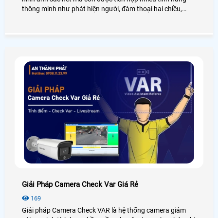
thông minh như phát hiện người, đàm thoại hai chiều,
theo dõi chuyển động và quan sát ban đêm rõ nét. Với khả
năng giám sát từ xa qua điện thoại giúp bảo vệ ngôi nhà,
theo dõi trẻ nhỏ, người lớn tuổi và tài sản một cách hiệu
quả, mang lại sự an tâm mọi lúc mọi nơi
Giải Pháp Camera Check Var Giá Rẻ
169
Giải pháp Camera Check VAR là hệ thống camera giám