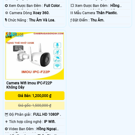
✪ Xem Được Ban Đêm :
Full Color
💥 Xem Được Ban Đêm :
Hồng
10m Có Màu Ban Ðêm.
Ngoại 30m Có Màu Ban Ðêm.
💢 Camera Dòng
Xoay 360.
⛓ Mẫu Camera
Thân Plastic.
️🎙 Chức Năng :
Thu Âm Và Loa.
️ƒ Đặt Điểm :
Thu Âm.
20108
Camera Wifi Imou IPC-F22P
Không Dây
Giá Bán: 1,200,000 ₫
Giá gốc: 1,500,000 ₫
🦉 Độ Phân giải :
FULL HD 1080P .
⚜️ Tích hợp công nghệ :
IP Wifi.
❂ Video Ban Đêm :
Hồng Ngoại
30m Hồng Ngoại Smart IR.