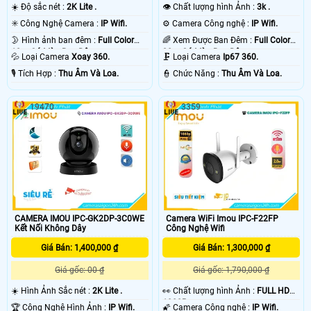
☀️ Độ sắc nét :
2K Lite .
👁 Chất lượng hình Ảnh :
3k .
✳️ Công Nghệ Camera :
IP Wifi.
⚙ Camera Công nghệ :
IP Wifi.
🌛 Hình ảnh ban đêm :
Full Color
🌈 Xem Được Ban Đêm :
Full Color
10m Có Màu Ban Ðêm.
30m Có Màu Ban Ðêm.
💦 Loại Camera
Xoay 360.
🗜️ Loại Camera
Ip67 360.
️🎙 Tích Hợp :
Thu Âm Và Loa.
️👮 Chức Năng :
Thu Âm Và Loa.
19470
3359
CAMERA IMOU IPC-GK2DP-3C0WE
Camera WiFi Imou IPC-F22FP
Kết Nối Không Dây
Công Nghệ Wifi
Giá Bán: 1,400,000 ₫
Giá Bán: 1,300,000 ₫
Giá gốc: 00 ₫
Giá gốc: 1,790,000 ₫
☀️ Hình Ảnh Sắc nét :
2K Lite .
️👀 Chất lượng hình Ảnh :
FULL HD
1080P .
🏆 Công Nghệ Hình Ảnh :
IP Wifi.
🌠 Camera Công nghệ :
IP Wifi.