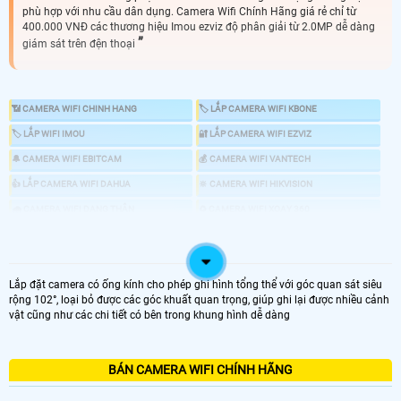
phù hợp với nhu cầu dân dụng. Camera Wifi Chính Hãng giá rẻ chỉ từ
400.000 VNĐ các thương hiệu Imou ezviz độ phân giải từ 2.0MP dễ dàng
giám sát trên đện thoại
📶 CAMERA WIFI CHINH HANG
🏷 LẮP CAMERA WIFI KBONE
🏷 LẮP WIFI IMOU
🔐 LẮP CAMERA WIFI EZVIZ
🔔 CAMERA WIFI EBITCAM
💰 CAMERA WIFI VANTECH
👍 LẮP CAMERA WIFI DAHUA
🔆 CAMERA WIFI HIKVISION
🌧️ CAMERA WIFI DẠNG THÂN
♻️ CAMERA WIFI XOAY 360
💤 CAMERA WIFI NHỎ GỌN
📍 CAMERA WIFI ULTRA 2K 4.0MP
📶 TRỌN BỘ CAMERA WIFI
🖥 LẮP CAMERA TRỌN BỘ
Lắp đặt camera có ống kính cho phép ghi hình tổng thể với góc quan sát siêu
🔍 CAMERA KHÔNG CẦN ĐẦU GHI
rộng 102°, loại bỏ được các góc khuất quan trọng, giúp ghi lại được nhiều cảnh
vật cũng như các chi tiết có bên trong khung hình dễ dàng
📐 CAMERA WIFI GIÁ RẺ BÁN CHẠY
🤵 lắp camera wifi là nhu cầu nhiều của đa phần các hộ gia đình cửa hàng văn
phòng vừa và nhỏ. bởi camera wifi có nhiều chức năng ưu việt mà bạn nên sử
BÁN CAMERA WIFI CHÍNH HÃNG
dụng như. Camera wifi hổ trợ đàm thoại 2 chiều. xoay 360 độ hay camera có
chức năng thông minh báo động chống trộm mà tùy loại camera có những