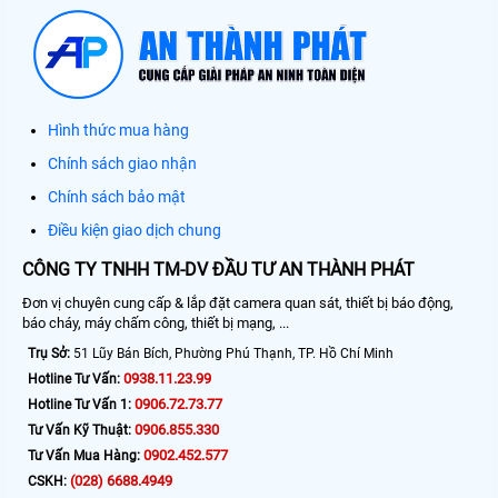
Hình thức mua hàng
Chính sách giao nhận
Chính sách bảo mật
Điều kiện giao dịch chung
CÔNG TY TNHH TM-DV ĐẦU TƯ AN THÀNH PHÁT
Đơn vị chuyên cung cấp & lắp đặt camera quan sát, thiết bị báo động,
báo cháy, máy chấm công, thiết bị mạng, ...
Trụ Sở:
51 Lũy Bán Bích, Phường Phú Thạnh, TP. Hồ Chí Minh
0938.11.23.99
Hotline Tư Vấn:
0906.72.73.77
Hotline Tư Vấn 1:
0906.855.330
Tư Vấn Kỹ Thuật:
0902.452.577
Tư Vấn Mua Hàng:
(028) 6688.4949
CSKH: