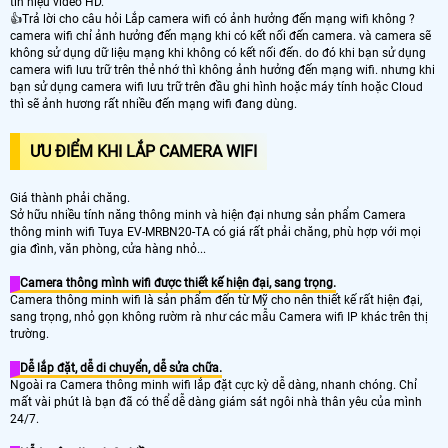
tín hiệu video HD.
👍Trả lời cho câu hỏi Lắp camera wifi có ảnh hưởng đến mạng wifi không ?
camera wifi chỉ ảnh hưởng đến mạng khi có kết nối đến camera. và camera sẽ
không sử dụng dữ liệu mạng khi không có kết nối đến. do đó khi bạn sử dụng
camera wifi lưu trữ trên thẻ nhớ thì không ảnh hưởng đến mạng wifi. nhưng khi
bạn sử dụng camera wifi lưu trữ trên đầu ghi hình hoặc máy tính hoặc Cloud
thì sẽ ảnh hương rất nhiều đến mạng wifi đang dùng.
ƯU ĐIỂM KHI LẮP CAMERA WIFI
Giá thành phải chăng.
Sở hữu nhiều tính năng thông minh và hiện đại nhưng sản phẩm Camera
thông minh wifi Tuya EV-MRBN20-TA có giá rất phải chăng, phù hợp với mọi
gia đình, văn phòng, cửa hàng nhỏ...
Camera thông mình wifi được thiết kế hiện đại, sang trọng.
Camera thông minh wifi là sản phẩm đến từ Mỹ cho nên thiết kế rất hiện đại,
sang trọng, nhỏ gọn không rườm rà như các mẫu Camera wifi IP khác trên thị
trường.
Dễ lắp đặt, dễ di chuyển, dễ sửa chữa.
Ngoài ra Camera thông minh wifi lắp đặt cực kỳ dễ dàng, nhanh chóng. Chỉ
mất vài phút là bạn đã có thể dễ dàng giám sát ngôi nhà thân yêu của mình
24/7.