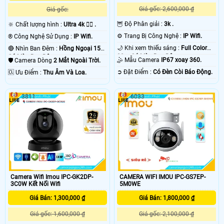
Giá gốc: 2,600,000 ₫
Giá gốc:
🦉 Độ Phân giải :
3k .
🔆 Chất lượng hình :
Ultra 4k 👍🏾 .
⚙ Trang Bị Công Nghệ :
IP Wifi.
®️ Công Nghệ Sử Dụng :
IP Wifi.
🌙 Khi xem thiếu sáng :
Full Color
🔴 Nhìn Ban Đêm :
Hồng Ngoại 15m
30m Có Màu Ban Ðêm.
Có Màu Ban Ðêm.
🤹 Mẫu Camera
IP67 xoay 360.
🛡 Camera Dòng
2 Mắt Ngoài Trời.
️➲ Đặt Điểm :
Có Ðèn Còi Báo Động.
️🆑 Ưu Điểm :
Thu Âm Và Loa.
3811
6033
'
Camera Wifi Imou IPC-GK2DP-
CAMERA WIFI IMOU IPC-GS7EP-
3C0W Kết Nối Wifi
5M0WE
Giá Bán: 1,300,000 ₫
Giá Bán: 1,800,000 ₫
Giá gốc: 1,600,000 ₫
Giá gốc: 2,100,000 ₫