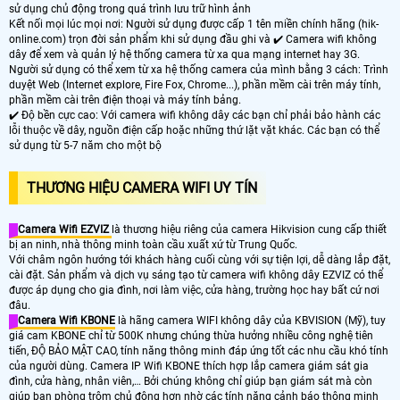
sử dụng chủ động trong quá trình lưu trữ hình ảnh
Kết nối mọi lúc mọi nơi: Người sử dụng được cấp 1 tên miền chính hãng (hik-
online.com) trọn đời sản phẩm khi sử dụng đầu ghi và ✔️ Camera wifi không
dây để xem và quản lý hệ thống camera từ xa qua mạng internet hay 3G.
Người sử dụng có thể xem từ xa hệ thống camera của mình bằng 3 cách: Trình
duyệt Web (Internet explore, Fire Fox, Chrome...), phần mềm cài trên máy tính,
phần mềm cài trên điện thoại và máy tính bảng.
✔️ Độ bền cực cao: Với camera wifi không dây các bạn chỉ phải bảo hành các
lỗi thuộc về dây, nguồn điện cấp hoặc những thứ lặt vặt khác. Các bạn có thể
sử dụng từ 5-7 năm cho một bộ
THƯƠNG HIỆU CAMERA WIFI UY TÍN
Camera Wifi EZVIZ
là thương hiệu riêng của camera Hikvision cung cấp thiết
bị an ninh, nhà thông minh toàn cầu xuất xứ từ Trung Quốc.
Với châm ngôn hướng tới khách hàng cuối cùng với sự tiện lợi, dễ dàng lắp đặt,
cài đặt. Sản phẩm và dịch vụ sáng tạo từ camera wifi không dây EZVIZ có thể
được áp dụng cho gia đình, nơi làm việc, cửa hàng, trường học hay bất cứ nơi
đâu.
Camera Wifi KBONE
là hãng camera WIFI không dây của KBVISION (Mỹ), tuy
giá cam KBONE chỉ từ 500K nhưng chúng thừa hưởng nhiều công nghệ tiên
tiến, ĐỘ BẢO MẬT CAO, tính năng thông minh đáp ứng tốt các nhu cầu khó tính
của người dùng. Camera IP Wifi KBONE thích hợp lắp camera giám sát gia
đình, cửa hàng, nhân viên,… Bởi chúng không chỉ giúp bạn giám sát mà còn
giúp bạn phòng trộm chủ động hơn nhờ các tính năng cảnh báo thông minh