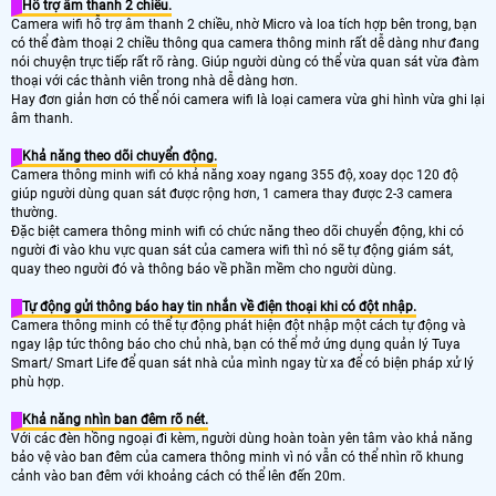
Hỗ trợ âm thanh 2 chiều.
Camera wifi hỗ trợ âm thanh 2 chiều, nhờ Micro và loa tích hợp bên trong, bạn
có thể đàm thoại 2 chiều thông qua camera thông minh rất dễ dàng như đang
nói chuyện trực tiếp rất rõ ràng. Giúp người dùng có thể vừa quan sát vừa đàm
thoại với các thành viên trong nhà dễ dàng hơn.
Hay đơn giản hơn có thể nói camera wifi là loại camera vừa ghi hình vừa ghi lại
âm thanh.
Khả năng theo dõi chuyển động.
Camera thông minh wifi có khả năng xoay ngang 355 độ, xoay dọc 120 độ
giúp người dùng quan sát được rộng hơn, 1 camera thay được 2-3 camera
thường.
Đặc biệt camera thông minh wifi có chức năng theo dõi chuyển động, khi có
người đi vào khu vực quan sát của camera wifi thì nó sẽ tự động giám sát,
quay theo người đó và thông báo về phần mềm cho người dùng.
Tự động gửi thông báo hay tin nhắn về điện thoại khi có đột nhập.
Camera thông minh có thể tự động phát hiện đột nhập một cách tự động và
ngay lập tức thông báo cho chủ nhà, bạn có thể mở ứng dụng quản lý Tuya
Smart/ Smart Life để quan sát nhà của mình ngay từ xa để có biện pháp xử lý
phù hợp.
Khả năng nhìn ban đêm rõ nét.
Với các đèn hồng ngoại đi kèm, người dùng hoàn toàn yên tâm vào khả năng
bảo vệ vào ban đêm của camera thông minh vì nó vẫn có thể nhìn rõ khung
cảnh vào ban đêm với khoảng cách có thể lên đến 20m.