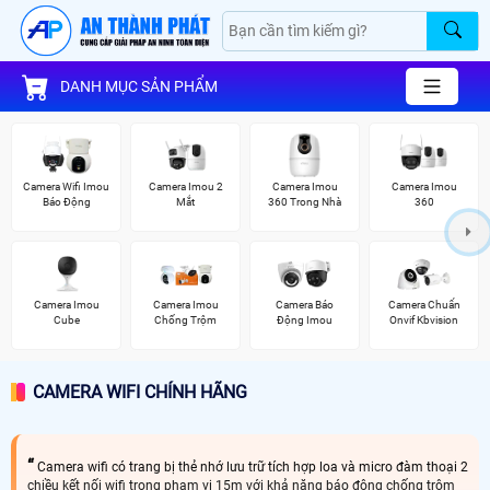
DANH MỤC SẢN PHẨM
Camera Wifi Imou
Camera Imou 2
Camera Imou
Camera Imou
Báo Động
Mắt
360 Trong Nhà
360
Camera Imou
Camera Imou
Camera Báo
Camera Chuẩn
Cube
Chống Trộm
Động Imou
Onvif Kbvision
CAMERA WIFI CHÍNH HÃNG
Camera wifi có trang bị thẻ nhớ lưu trữ tích hợp loa và micro đàm thoại 2
chiều kết nối wifi trong phạm vi 15m với khả năng báo động chống trộm