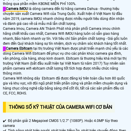
thông qua phần mềm KBONE MIỄN PHÍ 100%.
Camera IMOU
là dòng camera đến từ hãng camera Dahua - thương hiệu
chuyên sản xuất Camera Wifi của Trung Quốc. Xuất hiện ở Việt Nam từ đầu
năm 2019, camera IMOU nhanh chóng được nhiều người tiêu dùng đón nhận
và đánh giá cao về cả mẫu mã lẫn chất lượng.
Camera Imou, Camera AN Thành Phát nhà phân phối Camera imou chính
hãng chiết khấu cao nhất, Camera Wifi IMOU hàng luôn có sẵn giao hàng
nhanh, Bảo hành nhanh uy tín. Với tiêu chí Sản phẩm chất lượng - Giá gốc luôn
đem đến Quý khách hàng sự tín nhiệm, dịch vụ chăm sóc khách hàng tốt nhất.
Camera Ebitcam
tại thị trường Việt Nam được phát triển mạnh chủ yếu là các
dòng Camera Wifi Ebitcam để phục vụ cho các phân khúc camera gia đình,
văn phòng, cửa hàng, shop kinh doanh. Ebitcam là thương hiệu khá mới tại thị
trường Việt Nam (bắt đầu xuất hiện tại Việt Nam từ năm 2017) Tuy nhiên sản
phẩm camera wifi ebitcam chất lượng tốt tích hợp được nhiều chức năng
thông minh.
Camera Wifi không dây Ebitcam đã được đăng ký trên toàn cầu hơn 80 quốc
gia và khu vực, với đội ngũ phát triển phần cứng và phần mềm chuyên dụng và
hàng chục công nghệ cấp bằng sáng chế cốt lõi, tất cả các sản phẩm đều có
CE, FCC, ROHS.
THÔNG SỐ KỸ THUẬT CỦA CAMERA WIFI CƠ BẢN
✔️ Độ phân giải 2 Megapixel CMOS 1/2.7" (1080P). Hoặc 4.0MP tùy theo
camera
✔️ Tính năng phát hiện người, phát hiện tiếng ồn, phát hiện chuyển động, theo