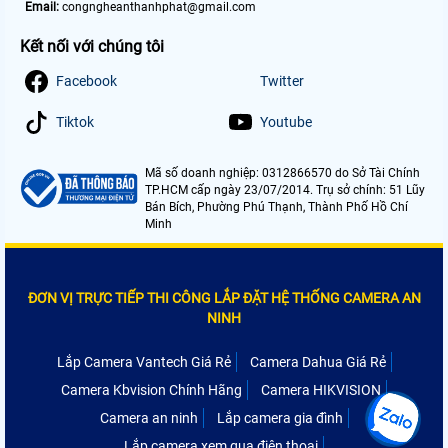
Email:
congngheanthanhphat@gmail.com
Kết nối với chúng tôi
Facebook
Twitter
Tiktok
Youtube
Mã số doanh nghiệp: 0312866570 do Sở Tài Chính
TP.HCM cấp ngày 23/07/2014. Trụ sở chính: 51 Lũy
Bán Bích, Phường Phú Thạnh, Thành Phố Hồ Chí
Minh
ĐƠN VỊ TRỰC TIẾP THI CÔNG LẮP ĐẶT HỆ THỐNG CAMERA AN
NINH
Lắp Camera Vantech Giá Rẻ
Camera Dahua Giá Rẻ
Camera Kbvision Chính Hãng
Camera HIKVISION
Camera an ninh
Lắp camera gia đình
Lắp camera xem qua điện thoại