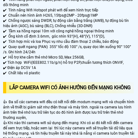
dõi thông minh
✔️ Tính năng Wifi Hotspot phát wifi để xem hình trực tiếp
✔️ Chuẩn nén hình ảnh H265, 15fps@2MP - 20fps@1MP
✔️ Chống ngược sáng DWDR, tự động cân bằng trắng (AWB), tự động bù tín
hiệu ảnh (AGC), bù sáng (BLC), Chống nhiễu (3D-DNR)
✔️ Tầm xa hồng ngoại 10m với công nghệ hồng ngoại thông minh
✔️ Ống kính cố định 3.6mm, góc nhìn 93°(H), 48°(V), 115°(D),
✔️ Tích hợp míc và loa Phục vụ nhu cầu đàm thoại 2 chiều, báo động
✔️
Quay quét ngang (PAN) 355° tốc độ 100° /s, quay dọc lên xuống 90° 100°
/s. Ghi hình 24/24h
✔️ Hỗ trợ khe cắm thẻ nhớ Micro SD, Max 256GB,
✔️ Tích hợp WiFi(IEEE802.11b/g/n) hỗ trợ P2P,chuẩn tương thích ONVIF,
✔️ Điện áp DC5V 1A
✔️ Chất liệu vỏ plastic
LẮP CAMERA WIFI CÓ ẢNH HƯỞNG ĐẾN MẠNG KHÔNG
👍 Đa số các camera wifi đều có kết nối đến modum mạng wifi và chuyển hình
ảnh về thiết bị giám sát như điện thoại và máy tính. ngoài ra camera lưu hình
ảnh trên thẻ nhớ lưu trữ liên tục do đó hình ảnh được lưu trữ trên thẻ nhớ
thường xuyên,
👍 Khi nào thì camera wifi sử dụng đến mạng: Khi có ai đó kết nối đến camera
để xem trực tiếp, hoặc xem lại thì lúc này camera wifi sẽ truyền tải dữ liệu qua
hệ thống mạng. và tín hiệu truyền tải này khá là nẵng vì camera luôn truyền tải