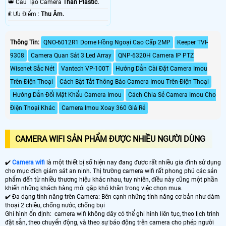
👑 Cấu Tạo Camera
Thân Plastic.
️₤ Ưu Điểm :
Thu Âm.
Thông Tin:
QNO-6012R1 Dome Hồng Ngoại Cao Cấp 2MP
Keeper TVI-
9308
Camera Quan Sát 3 Led Array
QNP-6320H Camera IP PTZ
Wisenet Sắc Nét
Vantech VP-100T
Hướng Dẫn Cài Đặt Camera Imou
Trên Điện Thoại
Cách Bật Tắt Thông Báo Camera Imou Trên Điện Thoại
Hướng Dẫn Đổi Mật Khẩu Camera Imou
Cách Chia Sẻ Camera Imou Cho
Điện Thoại Khác
Camera Imou Xoay 360 Giá Rẻ
CAMERA WIFI SẢN PHẨM ĐƯỢC NHIỀU NGƯỜI DÙNG
✔️
Camera wifi
là một thiết bị số hiện nay đang được rất nhiều gia đình sử dụng
cho mục đích giám sát an ninh. Thị trường camera wifi rất phong phú các sản
phẩm đến từ nhiều thương hiệu khác nhau, tuy nhiên, điều này cũng một phần
khiến những khách hàng mới gặp khó khăn trong việc chọn mua.
✔️ Đa dạng tính năng trên Camera: Bên cạnh những tính năng cơ bản như đàm
thoại 2 chiều, chống nước, chống bụi
Ghi hình ổn định: camera wifi không dây có thể ghi hình liên tục, theo lịch trình
đặt sẵn, theo chuyển động, và theo sự báo động trên camera cho phép người