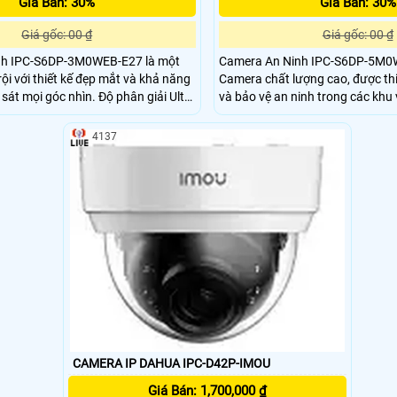
Giá Bán: 30%
Giá Bán: 30%
Giá gốc: 00 ₫
Giá gốc: 00 ₫
nh IPC-S6DP-3M0WEB-E27 là một
Camera An Ninh IPC-S6DP-5M0
ội với thiết kế đẹp mắt và khả năng
Camera chất lượng cao, được thi
góc nhìn. Độ phân giải Ultra
và bảo vệ an ninh trong các khu v
 hình ảnh sắc nét và chi tiết. Sản
đèn hồng ngoại có tầm nhìn lên
công nghệ IP Wifi, giúp bạn dễ dàng
này cho phép người dùng nhìn rõ
4137
trực tiếp qua điện thoại di động
trong môi trường thiếu sáng. Bên cạnh đó, camera
cũng hỗ trợ chuẩn nén H
CAMERA IP DAHUA IPC-D42P-IMOU
Giá Bán: 1,700,000 ₫