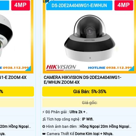
ãng dịch vụ hổ trợ tốt là điều ưu tiên hơn cả giá camera. Bạn không thể 
ụ bảo hành và dịch vụ hổ trợ khách hàng 🌀
G1-E ZOOM 4X
CAMERA HIKVISION DS-2DE2A404IWG1-
E/WHUN ZOOM 4X
5%
Giá Bán: 5%-35%
'
Giá gốc:
️⚡ Độ Phân giải :
Ultra 2k + .
🕉️ Tích hợp công nghệ :
IP Wifi.
 20m Hồng Ngoại
❂ Hình ảnh ban đêm :
Hồng Ngoại 20m Hồng Ngoại
Smart IR.
hựa.
👑 Camera Thiết Kế
Dome Kim loại + Nhựa.