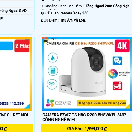
❈ Khoảng Cách Ban Đêm :
Hồng Ngoại 20m Công Nghệ
Hồng Ngoại SMD.
Chuyên Dụng.
🎼️ Cấu Tạo Camera
Xoay 360.
ựa.
️₤ Ưu Điểm :
Thu Âm Và Loa.
1262
 KẾT NỐI
CAMERA EZVIZ CS-H8C-R200-8H8WKFL 8MP
CÔNG NGHỆ WIFI
00 ₫
Giá Bán: 1,999,000 ₫