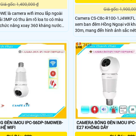
Giá gốc: 1,400,000 ₫
Giá gốc: 1,900,00
E là camera wifi imou lắp ngoài
Camera CS-C8c-R100-1J4WKFL 
iải 3MP có thu âm rõ loa to có màu
xem ban đêm Hồng Ngoại với kh
chức năng xoay 360 kháng nước
30m, mang đến hình ảnh sắc nét 
ồng ngoại 10m chức năng ai thông
Với công nghệ hình ảnh Ultra 2k,
 người và vật cuyển động phù hợp
rõ nét và chất lượng cao. Thiết bị còn tích hợp
cổng công ty nhà xưởng kho hàng và
2424
công nghệ IP Wifi, giúp dễ dàng 
ước cửa hàng.
trong nhà
 ĐÈN IMOU IPC-S6DP-3M0WEB-
CAMERA BÓNG ĐÈN IMOU IPC
NGHỆ WIFI
E27 KHÔNG DÂY