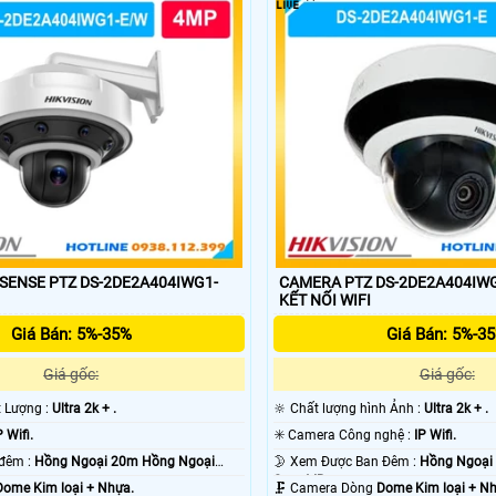
ra wifi cũng có nhiều nơi bán khác nhau tuy nhiên với camera wifi chính h
ng uy tín bán được bởi liên quan nhiều đến chất lượng sản phẩm , dịch v
ENSE PTZ DS-2DE2A404IWG1-
CAMERA PTZ DS-2DE2A404IW
KẾT NỐI WIFI
Giá Bán: 5%-35%
Giá Bán: 5%-3
Giá gốc:
Giá gốc:
t Lượng :
Ultra 2k + .
🔆 Chất lượng hình Ảnh :
Ultra 2k + .
P Wifi.
✳️ Camera Công nghệ :
IP Wifi.
❂ Hình ảnh ban đêm :
Hồng Ngoại 20m Hồng Ngoại
🌛 Xem Được Ban Đêm :
Hồng Ngoại
Smart IR.
Dome Kim loại + Nhựa.
🗜️ Camera Dòng
Dome Kim loại + N