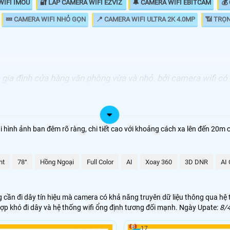
WIFI IMOU
🔐 LẮP CAMERA WIFI EZVIZ
🔔 CAMERA WIFI EBITCAM
💰
💤 CAMERA WIFI NHỎ GỌN
📍 CAMERA WIFI ULTRA 2K 4.0MP
📶 TRỌ
ộ gia đình cửa hàng văn phòng vừa và nhỏ. bởi camera wifi c
a có chức năng thông minh báo động chống trộm mà tùy loại
GIÁ LẮP LOẠI CAMERA
hình ảnh ban đêm rõ ràng, chi tiết cao với khoảng cách xa lên đến 20m 
1.200.000 VNĐ
ht
78°
Hồng Ngoại
2.300.000 VNĐ
Full Color
AI
Xoay 360
3D DNR
AI 
1.300.000 VNĐ
 cần đi dây tín hiệu mà camera có khả năng truyên dữ liệu thông qua hệ 
1.980.000 VNĐ
ợp khó đi dây và hệ thống wifi ổng định tương đối mạnh. Ngày Upate:
8/
17