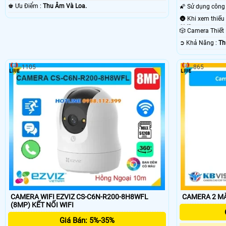
️♚ Ưu Điểm :
Thu Âm Và Loa.
SMD.
🎲 Camera Thiế
️➲ Khả Năng :
Th
1105
865
CAMERA WIFI EZVIZ CS-C6N-R200-8H8WFL
CAMERA 2 MẮ
(8MP) KẾT NỐI WIFI
Giá Bán: 5%-35%