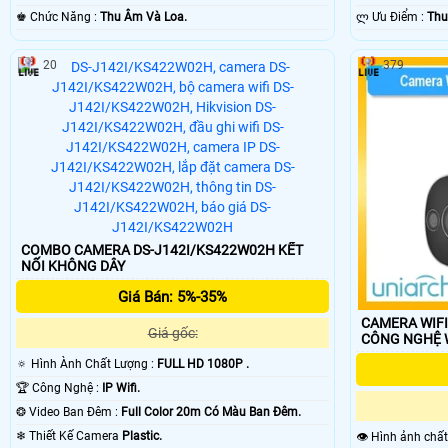
️♚ Chức Năng :
Thu Âm Và Loa.
️ლ Ưu Điểm :
Thu
20
379
COMBO CAMERA DS-J142I/KS422W02H KẾT
NỐI KHÔNG DÂY
Giá Bán: 5%-35%
CAMERA WIFI
Giá gốc:
CÔNG NGHỆ W
🔅 Hình Ành Chất Lượng :
FULL HD 1080P .
🏆 Công Nghệ :
IP Wifi.
❂ Video Ban Đêm :
Full Color 20m Có Màu Ban Ðêm.
❄ Thiết Kế Camera
Plastic.
👁 Hình ảnh chấ