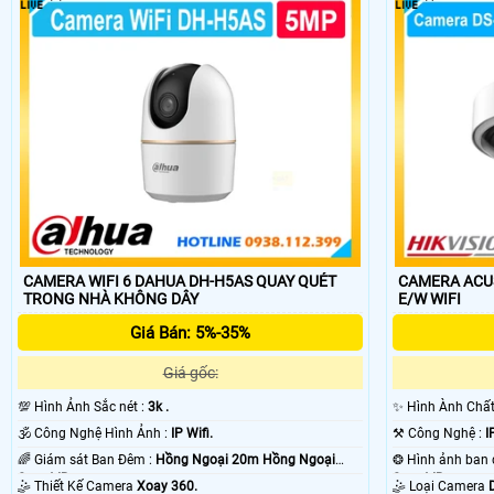
🌟️ Thị trường camera có rất nhiều thương hiệu khác nhau. giá của came
sánh camera wifi trên mạng xã hội với camera wifi được công ty cửa hà
CAMERA WIFI 6 DAHUA DH-H5AS QUAY QUÉT
CAMERA ACUS
TRONG NHÀ KHÔNG DÂY
E/W WIFI
Giá Bán: 5%-35%
Giá gốc:
💯 Hình Ảnh Sắc nét :
3k .
✨ Hình Ành Chấ
🕉️ Công Nghệ Hình Ảnh :
IP Wifi.
⚒ Công Nghệ :
I
🌈 Giám sát Ban Đêm :
Hồng Ngoại 20m Hồng Ngoại
Smart IR.
Smart IR.
🤹 Thiết Kế Camera
Xoay 360.
🤹 Loại Camera