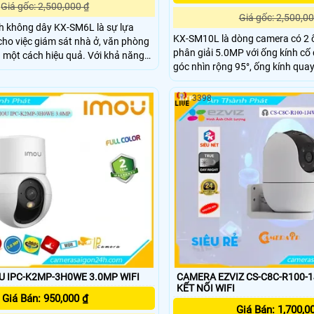
Giá gốc: 2,500,000 ₫
Giá gốc: 2,500,00
h không dây KX-SM6L là sự lựa
KX-SM10L là dòng camera có 2 ố
cho việc giám sát nhà ở, văn phòng
phân giải 5.0MP với ống kính c
 một cách hiệu quả. Với khả năng
góc nhìn rộng 95°, ống kính qua
nhìn cùng lúc, với mỗi ống kính
điều khiển từ xa, tích hợp micro 
ình ảnh sắc nét, có thể điều khiển
thoại 2 chiều, trang bị đèn Led 
3398
vào ban đên.
CAMERA IMOU IPC-K2MP-3H0WE 3.0MP WIFI
CAMERA EZVIZ CS-C8C-R100-
KẾT NỐI WIFI
Giá Bán: 950,000 ₫
Giá Bán: 1,700,0