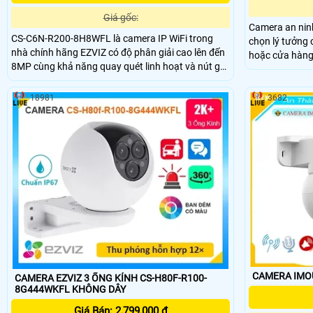
Giá gốc:
Camera an nin
CS-C6N-R200-8H8WFL là camera IP WiFi trong
chọn lý tưởng 
nhà chính hãng EZVIZ có độ phân giải cao lên đến
hoặc cửa hàng
8MP cùng khả năng quay quét linh hoạt và nút gọi
giám sát 2 góc 
điện tiện lợi. Camera hỗ trợ hồng ngoại 10m, đèn
3.0MP cho ra h
trợ sáng, phát hiện người và phân biệt hình dạng
trên điện thoại
18981
3682
vật nuôi chính xác. Camera tích hợp micro, loa
đàm thoại hai chiều và khe cắm thẻ nhớ lên đến
512GB, mang đến giải pháp an ninh toàn diện cho
gia đình.
CAMERA EZVIZ 3 ỐNG KÍNH CS-H80F-R100-
8G444WKFL KHÔNG DÂY
Giá Bán: 2,799,000 ₫