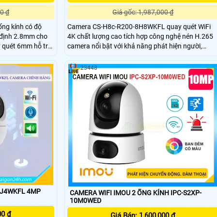
0 ₫
Giá gốc: 1,987,000 ₫
ng kính có độ
Camera CS-H8c-R200-8H8WKFL quay quét WiFi
ố định 2.8mm cho
4K chất lượng cao tích hợp công nghệ nén H.265
y quét 6mm hỗ trợ
camera nổi bật với khả năng phát hiện người,
và loa giúp đàm
phương tiện, theo dõi chuyển động thông minh và
giúp nhìn có màu
cảnh báo hiệu quả bằng còi, đèn chớp. Với hồng
23448
ngoại 30m, đèn trợ sáng 20m, đàm thoại 2 chiều
và tiêu chuẩn IP65, đây là lựa chọn lý tưởng cho
việc giám sát an ninh
1J4WKFL 4MP
CAMERA WIFI IMOU 2 ỐNG KÍNH IPC-S2XP-
10M0WED
00 ₫
Giá Bán: 1,600,000 ₫