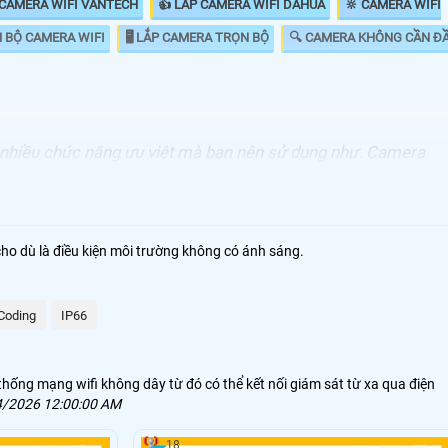
 CAMERA WIFI VANTECH
👍 LẮP CAMERA WIFI DAHUA
🔆 CAMERA WIFI
N BỘ CAMERA WIFI
🖥 LẮP CAMERA TRỌN BỘ
🔍 CAMERA KHÔNG CẦN Đ
ó nhiều chức năng ưu việt mà bạn nên sử dụng như. Camera
 camera có những mức giá khác nhau. sau đây là những
cho dù là điều kiện môi trường không có ánh sáng.
Coding
IP66
thống mạng wifi không dây từ đó có thể kết nối giám sát từ xa qua điện
4/2026 12:00:00 AM
18