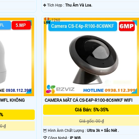
️✤ Tích Hợp :
Thu Âm Và Loa.
1260
Q5WFL KHÔNG
CAMERA MẮT CÁ CS-E4P-R100-8C6WKF WIFI
Giá Bán: 5%-35%
5%
Giá gốc: 00 ₫
0 ₫
🦉 Hình Ành Chất Lượng :
Ultra 3k + Sắc Nét .
🏆 Công Nghệ :
IP Wifi.