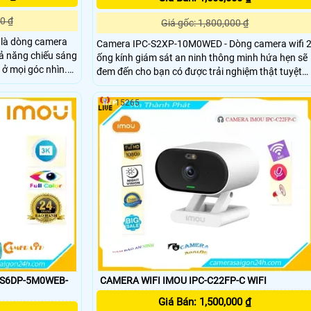
0 ₫
Giá gốc: 1,800,000 ₫
là dòng camera
Camera IPC-S2XP-10M0WED - Dòng camera wifi 
ả năng chiếu sáng
ống kính giám sát an ninh thông minh hứa hẹn sẽ
ở mọi góc nhìn.
đem đến cho bạn có được trải nghiệm thật tuyệt
 hình ảnh trở nên
vời. Giúp ghi lại hình ảnh sắc nét với độ phân giải
lên đến 10MP, ngoài ra còn được tích hợp các chứ
15265
kết nối và sử dụng
năng công nghệ hỗ trợ cho việc giám sát đảm bảo
an toàn một cách hiệu quả nhất
-S6DP-5M0WEB-
CAMERA WIFI IMOU IPC-C22FP-C WIFI
Giá Bán: 1,500,000 ₫