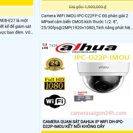
Giá gốc: 1,900,000 ₫
Camera WIFI IMOU IPC-C22FP-C Độ phân giải 2
WEB-E27 là một
MPixel cảm biến CMOS kích thước 1/2. 8”,
ết kế để giám sát
25/30fps@2MP(1920×1080),Tính năng phát hiện
ực ban đêm. Với
con người, phát hiện âm thanh bất thường, đàm
 đến 20m, camera
thoại hai chiều,Tính năng Wifi Hotspot (AP),Ống
 các hình ảnh
kính cố định 2. 8mm cho góc nhìn 97°(H), 52°(V),
7439
114°(D), tích hợp míc với chuẩn âm thanh G. 711a
/ G
CAMERA QUAN SÁT DAHUA IP WIFI DH-IPC-
D22P-IMOU KẾT NỐI KHÔNG DÂY