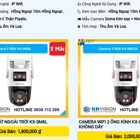
🌠 Sử dụng công nghệ :
IP Wifi.
👍 Công Nghệ Sử Dụng :
IP Wifi.
🌚 Khi xem thiếu sáng :
Hồng Ngoại 10m Hồng Ngoại
🌜 Xem ban đêm :
Hồng Ngoại 10m 
t Kế
Thân Plastic.
🌧️ Mẫu Camera
Dome Kim loại + Nh
u Âm Và Loa.
️♚ Tích Hợp :
Thu Âm Và Loa.
1077
T NGOÀI TRỜI KX-SM6L
CAMERA WIFI 2 ỐNG KÍNH KX-SM10L
KHÔNG DÂY
Giá Bán: 1,800,000 ₫
Giá Bán: 2,000,0