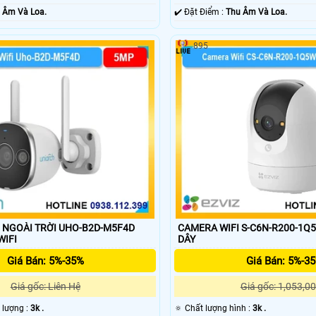
 Âm Và Loa.
️✔️ Đặt Điểm :
Thu Âm Và Loa.
895
 NGOÀI TRỜI UHO-B2D-M5F4D
CAMERA WIFI S-C6N-R200-1
IFI
DÂY
Giá Bán: 5%-35%
Giá Bán: 5%-3
Giá gốc: Liên Hệ
Giá gốc: 1,053,00
t lượng :
3k .
🔅 Chất lượng hình :
3k .