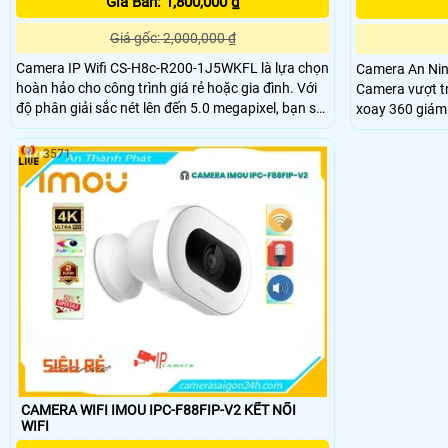
Giá Bán: 1,800,000 ₫
Giá gốc: 2,000,000 ₫
Camera IP Wifi CS-H8c-R200-1J5WKFL là lựa chọn
Camera An Ni
hoàn hảo cho công trình giá rẻ hoặc gia đình. Với
Camera vượt tr
độ phân giải sắc nét lên đến 5.0 megapixel, bạn sẽ
xoay 360 giám sát mọi 
có cơ hội quan sát mọi chi tiết một cách rõ ràng.
2k lite mang đến
Đặc biệt, tính năng Full Color cho phép xem ban
phẩm tích hợp 
3571
đêm như ban ngày trong khoảng cách 20m, tiết
kết nối và xem 
kiệm và thuận tiện hơn
CAMERA WIFI IMOU IPC-F88FIP-V2 KẾT NỐI
WIFI