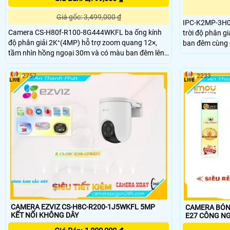
Giá gốc: 3,499,000 ₫
IPC-K2MP-3H0W
Camera CS-H80f-R100-8G444WKFL ba ống kính
trời độ phân g
độ phân giải 2K⁺(4MP) hỗ trợ zoom quang 12×,
ban đêm cùng 
tầm nhìn hồng ngoại 30m và có màu ban đêm lên
tốt trang bị h
đến 20m. Camera quay xoay 360° tích hợp đàm
minh phân biệt
thoại hai chiều, còi báo động và đèn chớp giúp
lắp cổng nhà 
2757
2233
tăng cường an ninh. Chuẩn IP67 đảm bảo khả
giám sát xe tr
năng chống bụi, nước, hoạt động bền bỉ trong mọi
điều kiện thời tiết.
CAMERA EZVIZ CS-H8C-R200-1J5WKFL 5MP
CAMERA BÓNG
KẾT NỐI KHÔNG DÂY
E27 CÔNG 