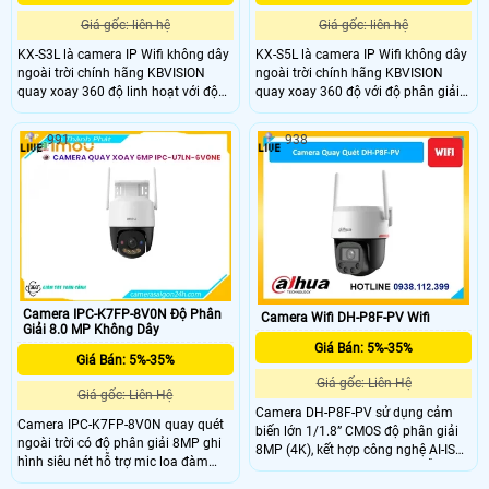
Giá gốc: liên hệ
Giá gốc: liên hệ
KX-S3L là camera IP Wifi không dây
KX-S5L là camera IP Wifi không dây
ngoài trời chính hãng KBVISION
ngoài trời chính hãng KBVISION
quay xoay 360 độ linh hoạt với độ
quay xoay 360 độ với độ phân giải
phân giải 3MP sắc nét. Camera tích
5MP sắc nét. Camera trang bị hồng
hợp hồng ngoại 30m, công nghệ
ngoại 30m, ánh sáng kép full color,
991
938
ánh sáng kép Full Color, đàm thoại
đàm thoại hai chiều, khe cắm thẻ
2 chiều và khe cắm thẻ nhớ lên đến
nhớ lên đến 256GB và khả năng
256GB. Ngoài ra, camera còn có khả
phân biệt người – xe thông minh.
năng phân biệt người và xe, tích hợp
Với chuẩn chống nước IP66 và tính
báo động thông minh, đạt chuẩn
năng cảnh báo tích hợp, KX-S5L là
IP66 chống nước, hoạt động bền bỉ
lựa chọn giá rẻ hiệu quả giám sát
giá rẻ.
an ninh ngoài trời.
Camera IPC-K7FP-8V0N Độ Phân
Camera Wifi DH-P8F-PV Wifi
Giải 8.0 MP Không Dây
Giá Bán: 5%-35%
Giá Bán: 5%-35%
Giá gốc: Liên Hệ
Giá gốc: Liên Hệ
Camera DH-P8F-PV sử dụng cảm
Camera IPC-K7FP-8V0N quay quét
biến lớn 1/1.8” CMOS độ phân giải
ngoài trời có độ phân giải 8MP ghi
8MP (4K), kết hợp công nghệ AI-ISP
hình siêu nét hỗ trợ mic loa đàm
cho hình ảnh rõ nét cả ngày lẫn
thoại cực rỏ. Khay thẻ nhớ lên đến
đêm. Hỗ trợ quay quét tự động, theo