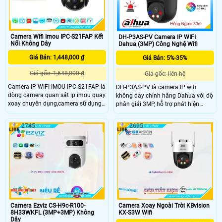
chất lượng cao cho mọi không gian.
Camera Wifi Imou IPC-S21FAP Kết
DH-P3AS-PV Camera IP WIFI
Nối Không Dây
Dahua (3MP) Công Nghệ Wifi
Giá Bán: 1,448,000 ₫
Giá Bán: 5%-35%
Giá gốc: 1,648,000 ₫
Giá gốc: liên hệ
Camera IP WIFI IMOU IPC-S21FAP là
DH-P3AS-PV là camera IP wifi
dòng camera quan sát ip imou quay
không dây chính hãng Dahua với độ
xoay chuyên dụng,camera sữ dụng
phân giải 3MP, hỗ trợ phát hiện
cảm biến hình ảnh 2.0 megapixel
người và phương tiện chính xác.
cảm biến CMOS kích thước 1/2. 9”,
Camera tích hợp hồng ngoại 30m,
2745
2695
20fps@2.0M(1920x1080),Ống kính
quay xoay 360° tracking tự động
cố định 3
theo dõi đối tượng xâm nhập, ghi
hình màu ban đêm, báo động bằng
đèn và còi. Hỗ trợ thẻ nhớ lên đến
256GB, chuẩn kháng nước bụi IP66,
phù hợp lắp đặt ngoài trời.
Camera Ezviz CS-H9c-R100-
Camera Xoay Ngoài Trời KBvision
8H33WKFL (3MP+3MP) Không
KX-S3W Wifi
Dây