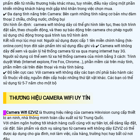
phẩm đến từ nhiều thương hiệu khác nhau, tuy nhiên, điều này cũng một phần
khiến những khách hàng mới gặp khó khăn trong việc chọn mua.
✔️ Đa dạng tính năng trên Camera: Bên cạnh những tính năng cơ bản như đàm
thoại 2 chiều, chống nước, chống bụi
Ghi hình ổn định: camera wifi không dây có thể ghi hình liên tục, theo lịch trình
đặt sẵn, theo chuyển động, và theo sự báo động trên camera cho phép người
sử dụng chủ động trong quá trình lưu trữ hình ảnh
Kết nối mọi lúc mọi nơi: Người sử dụng được cấp 1 tên miền chính hãng (hik-
online.com) trọn đời sản phẩm khi sử dụng đầu ghi và ✔️ Camera wifi không
dây để xem và quản lý hệ thống camera từ xa qua mạng internet hay 3G.
Người sử dụng có thể xem từ xa hệ thống camera của mình bằng 3 cách: Trình
duyệt Web (Internet explore, Fire Fox, Chrome...), phần mềm cài trên máy tính,
phần mềm cài trên điện thoại và máy tính bảng.
✔️ Độ bền cực cao: Với camera wifi không dây các bạn chỉ phải bảo hành các
lỗi thuộc về dây, nguồn điện cấp hoặc những thứ lặt vặt khác. Các bạn có thể
sử dụng từ 5-7 năm cho một bộ
THƯƠNG HIỆU CAMERA WIFI UY TÍN
Camera Wifi EZVIZ
là thương hiệu riêng của camera Hikvision cung cấp thiết
bị an ninh, nhà thông minh toàn cầu xuất xứ từ Trung Quốc.
Với châm ngôn hướng tới khách hàng cuối cùng với sự tiện lợi, dễ dàng lắp đặt,
cài đặt. Sản phẩm và dịch vụ sáng tạo từ camera wifi không dây EZVIZ có thể
được áp dụng cho gia đình, nơi làm việc, cửa hàng, trường học hay bất cứ nơi
đâu.