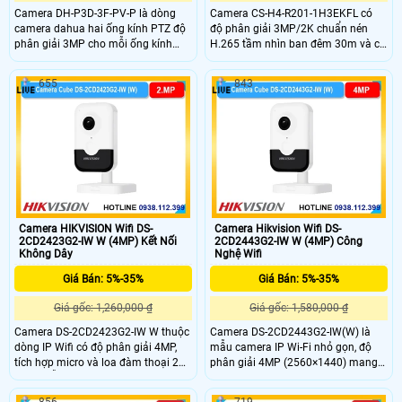
Camera DH-P3D-3F-PV-P là dòng
Camera CS-H4-R201-1H3EKFL có
camera dahua hai ống kính PTZ độ
độ phân giải 3MP/2K chuẩn nén
phân giải 3MP cho mỗi ống kính
H.265 tầm nhìn ban đêm 30m và có
gồm ống PT 6 mm và ống cố định
đèn trợ sáng cho hình ảnh màu
2,8 mm cho góc rộng 89° và góc
trong phạm vi 20m. Hỗ trợ đàm
655
843
hẹp 52°. Cảm biến 1/2,9″ CMOS
thoại hai chiều phát hiện hình dáng
khẩu độ F1.0 kèm khả năng quay
người/phương tiện, cùng chức năng
ngang 352° và nghiêng lên 90° giúp
phòng thủ tích cực với đèn và còi
giám sát linh động. Hỗ trợ thẻ nhớ
cảnh báo với chuẩn IP67 bền bỉ, hỗ
lên đến 256GB lưu trữ vượt trội
trợ thẻ nhớ lên đến 512GB và kết nối
POE.
Camera HIKVISION Wifi DS-
Camera Hikvision Wifi DS-
2CD2423G2-IW W (4MP) Kết Nối
2CD2443G2-IW W (4MP) Công
Không Dây
Nghệ Wifi
Giá Bán: 5%-35%
Giá Bán: 5%-35%
Giá gốc: 1,260,000 ₫
Giá gốc: 1,580,000 ₫
Camera DS-2CD2423G2-IW W thuộc
Camera DS-2CD2443G2-IW(W) là
dòng IP Wifi có độ phân giải 4MP,
mẫu camera IP Wi-Fi nhỏ gọn, độ
tích hợp micro và loa đàm thoại 2
phân giải 4MP (2560×1440) mang
chiều, hỗ trợ kết nối nhanh đến Wi-Fi
lại hình ảnh chất lượng với mật độ
và thẻ nhớ lên đến 512GB. Hikvision
điểm ảnh cao. Tích hợp micro, loa