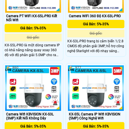
Camera PT WIFi KX-S5L-PRO Kết
Camera WIFi 360 Độ KX-S3L-PRO
Nối Wifi
Giá Bán: 5%-35%
Giá Bán: 5%-35%
Giá gốc:
Giá gốc:
KX-S3L-PRO trang bị cảm biến 1/2.8
KX-S5L-PRO là một dòng camera IP
CMOS độ phân giải 3MP, hỗ trợ công
có khả năng năng quay xoay 360
nghệ Starlight với độ nhạy sáng
độ với độ phân giải 5.0MP cho ra
0.0005 lux @ F1.0, Kèm theo đấy
hình ảnh 3K siêu nét, Với độ nhạy
đượch trang bị đèn Led trợ sáng
sáng cực thấp 0.0005 Lux, khả năng
giúp nhìn có màu vào ban đêm với
860
977
chống ngược sáng WDR 120dB
khoảng cách 30m.
Camera Wifi KBVISION KX-S3L
KX-S5L Camera IP Wifi KBVISION
(3MP) Kết Nối Không Dây
(5MP) Công Nghệ Wifi
Giá Bán: 5%-35%
Giá Bán: 5%-35%