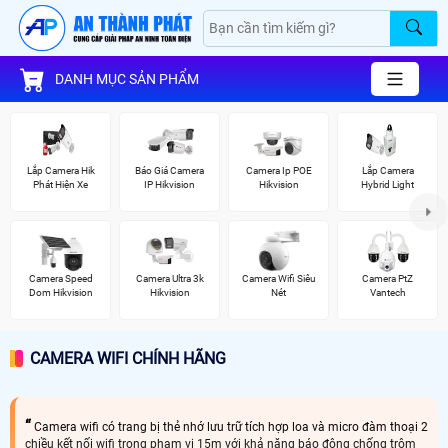
DANH MỤC SẢN PHẨM
Lắp Camera Hik
Báo Giá Camera
Camera Ip POE
Lắp Camera
Phát Hiện Xe
IP Hikvision
Hikvision
Hybrid Light
Camera Speed
Camera Ultra 3k
Camera Wifi Siêu
Camera PtZ
Dom Hikvision
Hikvision
Nét
Vantech
CAMERA WIFI CHÍNH HÃNG
Camera wifi có trang bị thẻ nhớ lưu trữ tích hợp loa và micro đàm thoại 2
chiều kết nối wifi trong phạm vi 15m với khả năng báo động chống trộm