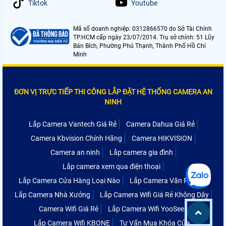
Tiktok
Youtube
Mã số doanh nghiệp: 0312866570 do Sở Tài Chính
TP.HCM cấp ngày 23/07/2014. Trụ sở chính: 51 Lũy
Bán Bích, Phường Phú Thạnh, Thành Phố Hồ Chí
Minh
ĐƠN VỊ TRỰC TIẾP THI CÔNG LẮP ĐẶT HỆ THỐNG CAMERA AN
NINH
Lắp Camera Vantech Giá Rẻ
Camera Dahua Giá Rẻ
Camera Kbvision Chính Hãng
Camera HIKVISION
Camera an ninh
Lắp camera gia đình
Lắp camera xem qua điện thoại
Lắp Camera Cửa Hàng Loại Nào
Lắp Camera Văn Phòng
Lắp Camera Nhà Xưởng
Lắp Camera Wifi Giá Rẻ Không Dây
Camera Wifi Giá Rẻ
Lắp Camera Wifi YooSee
Lắp Camera Wifi KBONE
Tư Vấn Mua Khóa Cửa