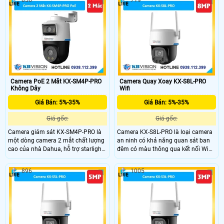
856
719
còn trang bị công nghệ AI phát hiện
đàm thoại 2 chiều, hỗ trợ lưu trữ
người và phương tiện trân mẫu
thông qua thẻ nhớ tối đa lên đến
camera này giúp giảm thiểu tình
512GB. Bên cạnh đó camera sở hữu
trạng báo động giả.
công nghệ phát hiện người và
phương tiện thông minh giúp giảm
báo động giả.
Camera PoE 2 Mắt KX-SM4P-PRO
Camera Quay Xoay KX-S8L-PRO
Không Dây
Wifi
Giá Bán: 5%-35%
Giá Bán: 5%-35%
Giá gốc:
Giá gốc:
Camera giám sát KX-SM4P-PRO là
Camera KX-S8L-PRO là loại camera
một dòng camera 2 mắt chất lượng
an ninh có khả năng quan sát ban
cao của nhà Dahua, hỗ trợ starlight
đêm có màu thông qua kết nối Wifi.
với độ nhạy sáng cực kì thấp, với
Hình ảnh sắc nét, chất lượng với
đèn Led hỗ trợ ánh sáng tầm xa
công nghệ Có Màu Ban Ðêm Luôn.
896
1005
30m, phân biệt người và xe SMD
Khả năng chống ngược sáng DWDR
plus, phát hiện âm thanh bất
120db, lắp đặt trong nhà hiệu quả
thường
hơn. Sử dụng chip xử lý hình ảnh
cảm biến CMOS giúp tái tạo hình
ảnh sinh động.