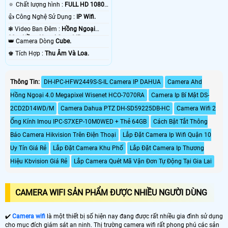
🔅 Chất lượng hình :
FULL HD 1080P
.
👍 Công Nghệ Sử Dụng :
IP Wifi.
❃ Video Ban Đêm :
Hồng Ngoại
30m Hồng Ngoại Smart IR.
👑 Camera Dòng
Cube.
️♚ Tích Hợp :
Thu Âm Và Loa.
Thông Tin:
DH-IPC-HFW2449S-S-IL Camera IP DAHUA
Camera Ahd
Hồng Ngoại 4.0 Megapixel Wisenet HCO-7070RA
Camera Ip Bí Mật DS-
2CD2D14WD/M
Camera Dahua PTZ DH-SD59225DB-HC
Camera Wifi 2
Ống Kính Imou IPC-S7XEP-10M0WED + Thẻ 64GB
Cách Bật Tắt Thông
Báo Camera Hikvision Trên Điện Thoại
Lắp Đặt Camera Ip Wifi Quận 10
Uy Tín Giá Rẻ
Lắp Đặt Camera Khu Phố
Lắp Đặt Camera Ip Thương
Hiệu Kbvision Giá Rẻ
Lắp Camera Quét Mã Vận Đơn Tự Động Tại Gia Lai
CAMERA WIFI SẢN PHẨM ĐƯỢC NHIỀU NGƯỜI DÙNG
✔️
Camera wifi
là một thiết bị số hiện nay đang được rất nhiều gia đình sử dụng
cho mục đích giám sát an ninh. Thị trường camera wifi rất phong phú các sản