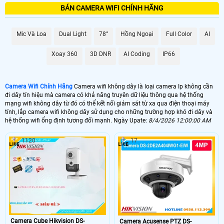
mức giá khác nhau. sau đây là những dòng camera giá rẻ bán chạy nhất của
BÁN CAMERA WIFI CHÍNH HÃNG
các hãng
NHU CẦU LẮP CAMERA WIFI
Mic Và Loa
Dual Light
78°
Hồng Ngoại
Full Color
AI
GIÁ LẮP LOẠI CAMERA
Xoay 360
3D DNR
AI Coding
IP66
📸 Lắp Camera Wifi 360 Giá Rẻ
1.200.000 VNĐ
🎙 Camera Wifi 360 Ngoài Trời
Camera Wifi Chính Hãng
Camera wifi không dây là loại camera Ip không cần
đi dây tín hiệu mà camera có khả năng truyên dữ liệu thông qua hệ thống
2.300.000 VNĐ
mạng wifi không dây từ đó có thể kết nối giám sát từ xa qua điện thoại máy
tính, lắp camera wifi không dây sử dụng cho những trường hợp khó đi dây và
🔊 Lắp Camera 360 Thông Minh
hệ thống wifi ổng định tương đối mạnh. Ngày Upate:
8/4/2026 12:00:00 AM
1.300.000 VNĐ
1120
17
💎 Camera Wifi 4MP 360 Ngoài Trời
1.980.000 VNĐ
🌟️ Thị trường camera có rất nhiều thương hiệu khác nhau. giá của camera wifi
cũng có nhiều nơi bán khác nhau tuy nhiên với camera wifi chính hãng dịch vụ
hổ trợ tốt là điều ưu tiên hơn cả giá camera. Bạn không thể so sánh camera
wifi trên mạng xã hội với camera wifi được công ty cửa hàng uy tín bán được
bởi liên quan nhiều đến chất lượng sản phẩm , dịch vụ bảo hành và dịch vụ hổ
Camera Cube Hikvision DS-
trợ khách hàng 🌀
Camera Acusense PTZ DS-