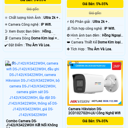
Giá Bán: 5%-35%
Giá gốc:
Giá gốc:
🔆 Chất lượng hình Ảnh :
Ultra 2k + .
️⚡ Độ Phân giải :
Ultra 2k + .
✳️ Camera Công nghệ :
IP Wifi.
🕉️ Tích hợp công nghệ :
IP Wifi.
🌛 Xem Được Ban Đêm :
Hồng
❂ Hình ảnh ban đêm :
Hồng Ngoại
Ngoại 20m Hồng Ngoại Smart IR.
🗜️ Camera Dòng
Dome Kim loại +
20m Hồng Ngoại Smart IR.
👑 Camera Thiết Kế
Dome Kim loại
Nhựa.
️✔️ Đặt Điểm :
Thu Âm Và Loa.
+ Nhựa.
️✤ Tích Hợp :
Thu Âm Và Loa.
0
30
Camera Hikvision DS-
2CD1027G2H-LIU Công Nghệ Wifi
Combo Camera DS-
Giá Bán: 5%-35%
J142I/KS422W0H Kết Nối Không