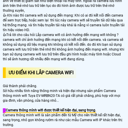
ảnh về thiết bị giám sát như điện thoại và máy tính. ngoài ra camera lưu hình
ảnh trên thẻ nhớ lưu trữ liên tục do đó hình ảnh được lưu trữ trên thẻ nhớ
thường xuyên,
👍 Khi nào thì camera wifi sử dụng đến mạng: Khi có ai đó kết nối đến camera
để xem trực tiếp, hoặc xem lại thì lúc này camera wifi sẽ truyền tải dữ liệu qua
hệ thống mạng. và tín hiệu truyền tải này khá là nẵng vì camera luôn truyền tải
tín hiệu video HD.
👍Trả lời cho câu hỏi Lắp camera wifi có ảnh hưởng đến mạng wifi không ?
camera wifi chỉ ảnh hưởng đến mạng khi có kết nối đến camera. và camera sẽ
không sử dụng dữ liệu mạng khi không có kết nối đến. do đó khi bạn sử dụng
camera wifi lưu trữ trên thẻ nhớ thì không ảnh hưởng đến mạng wifi. nhưng khi
bạn sử dụng camera wifi lưu trữ trên đầu ghi hình hoặc máy tính hoặc Cloud
thì sẽ ảnh hương rất nhiều đến mạng wifi đang dùng.
ƯU ĐIỂM KHI LẮP CAMERA WIFI
Giá thành phải chăng.
Sở hữu nhiều tính năng thông minh và hiện đại nhưng sản phẩm Camera
thông minh wifi Tuya EV-MRBN20-TA có giá rất phải chăng, phù hợp với mọi
gia đình, văn phòng, cửa hàng nhỏ...
Camera thông mình wifi được thiết kế hiện đại, sang trọng.
Camera thông minh wifi là sản phẩm đến từ Mỹ cho nên thiết kế rất hiện đại,
sang trọng, nhỏ gọn không rườm rà như các mẫu Camera wifi IP khác trên thị
trường.