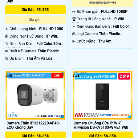
Dây
Giá gốc: Liên Hệ
Giá Bán: 5%-35%
️👀 Độ Phân giải :
FULL HD 1080P .
🏆 Trang Bị Công Nghệ :
IP Wifi
Giá gốc:
POE.
🔅 Xem Được Ban Đêm :
Full Color
🔆 Chất lượng hình :
FULL HD 1080P
30m Có Màu Ban Ðêm.
🕸️ Loại Camera
Thân Plastic.
.
🤖️ Công Nghệ Sử Dụng :
IP Wifi.
️💫 Chức Năng :
Thu Âm.
🌛 Nhìn Ban Đêm :
Full Color 30m
Có Màu Ban Ðêm.
❄ Thiết Kế Camera
Thân Plastic.
️⌘ Ưu Điểm :
Thu Âm Và Loa.
352
444
Camera Thân IPC2122LB-AF40-
Camera Chuông Cửa IP WI-FI
ECO Không Dây
Hikvision DS-KV6133-WME1 Wifi
Giá Bán: 5%-35%
Giá Bán: 5%-35%