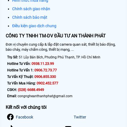
Hình thức mua hàng
Chính sách giao nhận
Chính sách bảo mật
Điều kiện giao dịch chung
CÔNG TY TNHH TM-DV ĐẦU TƯ AN THÀNH PHÁT
Đơn vị chuyên cung cấp & lắp đặt camera quan sát, thiết bị báo động,
báo cháy, máy chấm công, thiết bị mạng, ...
Trụ Sở:
51 Lũy Bán Bích, Phường Phú Thạnh, TP. Hồ Chí Minh
0938.11.23.99
Hotline Tư Vấn:
0906.72.73.77
Hotline Tư Vấn 1:
0906.855.330
Tư Vấn Kỹ Thuật:
0902.452.577
Tư Vấn Mua Hàng:
(028) 6688.4949
CSKH:
Email:
congngheanthanhphat@gmail.com
Kết nối với chúng tôi
Facebook
Twitter