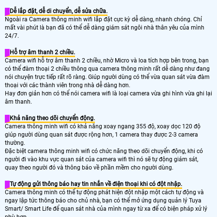
Dễ lắp đặt, dễ di chuyển, dễ sửa chữa.
Ngoài ra Camera thông minh wifi lắp đặt cực kỳ dễ dàng, nhanh chóng. Chỉ
mất vài phút là bạn đã có thể dễ dàng giám sát ngôi nhà thân yêu của mình
24/7.
Hỗ trợ âm thanh 2 chiều.
Camera wifi hỗ trợ âm thanh 2 chiều, nhờ Micro và loa tích hợp bên trong, bạn
có thể đàm thoại 2 chiều thông qua camera thông minh rất dễ dàng như đang
nói chuyện trực tiếp rất rõ ràng. Giúp người dùng có thể vừa quan sát vừa đàm
thoại với các thành viên trong nhà dễ dàng hơn.
Hay đơn giản hơn có thể nói camera wifi là loại camera vừa ghi hình vừa ghi lại
âm thanh.
Khả năng theo dõi chuyển động.
Camera thông minh wifi có khả năng xoay ngang 355 độ, xoay dọc 120 độ
giúp người dùng quan sát được rộng hơn, 1 camera thay được 2-3 camera
thường.
Đặc biệt camera thông minh wifi có chức năng theo dõi chuyển động, khi có
người đi vào khu vực quan sát của camera wifi thì nó sẽ tự động giám sát,
quay theo người đó và thông báo về phần mềm cho người dùng.
Tự động gửi thông báo hay tin nhắn về điện thoại khi có đột nhập.
Camera thông minh có thể tự động phát hiện đột nhập một cách tự động và
ngay lập tức thông báo cho chủ nhà, bạn có thể mở ứng dụng quản lý Tuya
Smart/ Smart Life để quan sát nhà của mình ngay từ xa để có biện pháp xử lý
phù hợp.