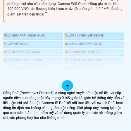
phù hợp với nhu cầu dân dụng. Camera Wifi Chính Hãng giá rẻ chỉ từ
400.000 VNĐ các thương hiệu Imou ezviz độ phân giải từ 2.0MP dễ dàng
giám sát trên đện thoại
📶 CAMERA WIFI CHINH HANG
🏷 LẮP CAMERA WIFI KBONE
🏷 LẮP WIFI IMOU
🔐 LẮP CAMERA WIFI EZVIZ
🔔 CAMERA WIFI EBITCAM
💰 CAMERA WIFI VANTECH
👍 LẮP CAMERA WIFI DAHUA
🔆 CAMERA WIFI HIKVISION
🌧️ CAMERA WIFI DẠNG THÂN
♻️ CAMERA WIFI XOAY 360
💤 CAMERA WIFI NHỎ GỌN
📍 CAMERA WIFI ULTRA 2K 4.0MP
📶 TRỌN BỘ CAMERA WIFI
🖥 LẮP CAMERA TRỌN BỘ
Cổng PoE (Power over Ethernet) là công nghệ truyền tín hiệu dữ liệu và cấp
🔍 CAMERA KHÔNG CẦN ĐẦU GHI
nguồn điện qua cùng một dây mạng RJ45, giúp tối giản hệ thống dây dẫn và
tiết kiệm chi phí lắp đặt. Camera IP PoE kết nối trực tiếp với switch PoE, hoạt
📐 CAMERA WIFI GIÁ RẺ BÁN CHẠY
động ổn định mà không cần nguồn điện riêng. Giải pháp này mang lại hiệu
quả cao, đảm bảo tính thẩm mỹ và dễ dàng quản lý cho các hệ thống giám
🤵 lắp camera wifi là nhu cầu nhiều của đa phần các hộ gia đình cửa hàng văn
sát, văn phòng hay tòa nhà thông minh.
phòng vừa và nhỏ. bởi camera wifi có nhiều chức năng ưu việt mà bạn nên sử
dụng như. Camera wifi hổ trợ đàm thoại 2 chiều. xoay 360 độ hay camera có
chức năng thông minh báo động chống trộm mà tùy loại camera có những