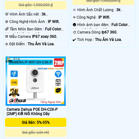
Giá gốc: 1,900,000 ₫
Giá gốc: 1,900,000 ₫
🔆 Hình Ành Chất Lượng :
3k .
💯 Hình Ảnh Sắc nét :
3k .
✳️ Công Nghệ :
IP Wifi.
⚙ Công Nghệ Hình Ảnh :
IP Wifi.
🌚 Hình ảnh ban đêm :
Full Color
🌈 Tầm Nhìn Ban Đêm :
Full Color
30m Có Màu Ban Ðêm.
🎨 Camera Dòng
Ip67 360.
30m Có Màu Ban Ðêm.
⚒ Mẫu Camera
IP67 xoay 360.
️✔️ Tích Hợp :
Thu Âm Và Loa.
️☣️ Đặt Điểm :
Thu Âm Và Loa.
914
Camera Dahua POE DH-C2K-P
(2MP) Kết Nối Không Dây
Giá Bán: 5%-35%
Giá gốc: Liên Hệ