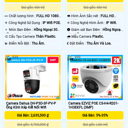
Giá gốc: liên hệ
Giá gốc: liên hệ
️👀 Chất lượng hình :
FULL HD 1080P
👁 Hình Ảnh Sắc nét :
FULL HD
.
1080P .
⚜️ Công Nghệ Sử Dụng :
IP Wifi POE.
✳️ Công Nghệ Hình Ảnh :
IP Wifi.
🔅 Nhìn Ban Đêm :
Hồng Ngoại 30m
🌚 Giám sát Ban Đêm :
Hồng Ngoại
Hồng Ngoại SMD.
10m Hồng Ngoại SMD.
🎨 Cấu Tạo Camera
Thân Plastic.
🌧️ Mẫu Camera
Plastic.
️💫 Điểm Nỗi Bật :
Thu Âm.
️₤ Đặt Điểm :
Thu Âm Và Loa.
935
999
Camera Dahua DH-P3D-3F-PV-P
Camera EZVIZ POE CS-H4-R201-
Ống Kính Kép Kết Nối Wifi
1H3EKFL (3MP)
Giá Bán: 2,635,500 ₫
Giá Bán: 5%-35%
Giá gốc: 3,765,000 ₫
Giá gốc: Liên Hệ