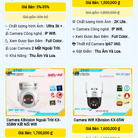
Giá Bán: 1,500,000 ₫
Giá Bán: 5%-35%
Giá gốc: 1,800,000 ₫
Giá gốc: liên hệ
💯 Chất lượng hình Ảnh :
2K Lite .
✨ Chất lượng hình Ảnh :
Ultra 3k +
⚛️ Camera Công nghệ :
IP Wifi.
Sắc Nét .
🕉️ Camera Công nghệ :
IP Wifi.
⭐ Xem Được Ban Đêm :
Full Color
🌜 Xem Được Ban Đêm :
Full Color
30m Có Màu Ban Ðêm.
🐉️ Thiết Kế Camera
Ip67 360.
30m Có Màu Ban Ðêm.
🕉️ Loại Camera
2 Mắt Ngoài Trời.
️☣️ Đặt Điểm :
Thu Âm Và Loa.
️💠 Khả Năng :
Thu Âm Và Loa.
3740
2949
Camera KBvision Ngoài Trời KX-
Camera Wifi KBvision KX-S5W
S5BW Kết Nối Wifi
Giá Bán: 1,600,000 ₫
Giá Bán: 1,700,000 ₫