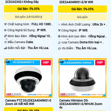
2CD2423G2-I Không Dây
2DE2A404IWG1-E/W Wifi
Giá Bán: 5%-35%
Giá Bán: 5%-35%
Giá gốc: 2,810,000 ₫
Giá gốc:
💯 Chất lượng hình :
FULL HD 1080P
✨ Hình Ành Chất Lượng :
Ultra 2k + .
.
⚙ Công Nghệ Sử Dụng :
IP Wifi.
⚒ Công Nghệ :
IP Wifi.
🌈 Nhìn Ban Đêm :
Hồng Ngoại 10m
❂ Hình ảnh ban đêm :
Hồng Ngoại
Hồng Ngoại Smart IR.
20m Hồng Ngoại Smart IR.
🎨 Mẫu Camera
Cube.
🤹 Loại Camera
Dome Kim loại +
Nhựa.
️🛃 Điểm Nỗi Bật :
Thu Âm Và Loa.
️ლ Ưu Điểm :
Thu Âm Và Loa.
'
17
18
Camera PTZ DS-2DE2A404IWG1-E
Camera Hikvision DS-
Zoom 4X Kết Nối Wifi
2DE2A404IWG1-E/WHUN Zoom
4x
Giá Bán: 5%-35%