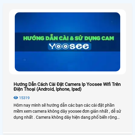
Hướng Dẫn Cách Cài Đặt Camera Ip Yoosee Wifi Trên
Điện Thoại (Android, Iphone, Ipad)
15319
Hôm nay mình sẽ hướng dẫn các bạn các cài đặt phần
mềm xem camera không dây yoosee đơn giản nhất , dễ sử
dụng nhất . Camera không dây hiện dang phổ biến rộng
rãi trên thị trường hiện nay nhờ vào các tính năng hay ưu
điểm của nó không cần kéo dây trong nhà chỉ cần có sóng