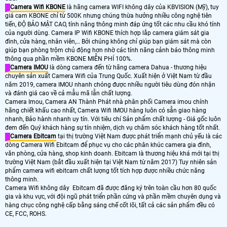
Camera Wifi KBONE
là hãng camera WIFI không dây của KBVISION (Mỹ), tuy
giá cam KBONE chỉ từ 500K nhưng chúng thừa hưởng nhiều công nghệ tiên
tiến, ĐỘ BẢO MẬT CAO, tính năng thông minh đáp ứng tốt các nhu cầu khó tính
của người dùng. Camera IP Wifi KBONE thích hợp lắp camera giám sát gia
đình, cửa hàng, nhân viên,… Bởi chúng không chỉ giúp bạn giám sát mà còn
giúp bạn phòng trộm chủ động hơn nhờ các tính năng cảnh báo thông minh
thông qua phần mềm KBONE MIỄN PHÍ 100%.
Camera IMOU
là dòng camera đến từ hãng camera Dahua - thương hiệu
chuyên sản xuất Camera Wifi của Trung Quốc. Xuất hiện ở Việt Nam từ đầu
năm 2019, camera IMOU nhanh chóng được nhiều người tiêu dùng đón nhận
và đánh giá cao về cả mẫu mã lẫn chất lượng.
Camera Imou, Camera AN Thành Phát nhà phân phối Camera imou chính
hãng chiết khấu cao nhất, Camera Wifi IMOU hàng luôn có sẵn giao hàng
nhanh, Bảo hành nhanh uy tín. Với tiêu chí Sản phẩm chất lượng - Giá gốc luôn
đem đến Quý khách hàng sự tín nhiệm, dịch vụ chăm sóc khách hàng tốt nhất.
Camera Ebitcam
tại thị trường Việt Nam được phát triển mạnh chủ yếu là các
dòng Camera Wifi Ebitcam để phục vụ cho các phân khúc camera gia đình,
văn phòng, cửa hàng, shop kinh doanh. Ebitcam là thương hiệu khá mới tại thị
trường Việt Nam (bắt đầu xuất hiện tại Việt Nam từ năm 2017) Tuy nhiên sản
phẩm camera wifi ebitcam chất lượng tốt tích hợp được nhiều chức năng
thông minh.
Camera Wifi không dây Ebitcam đã được đăng ký trên toàn cầu hơn 80 quốc
gia và khu vực, với đội ngũ phát triển phần cứng và phần mềm chuyên dụng và
hàng chục công nghệ cấp bằng sáng chế cốt lõi, tất cả các sản phẩm đều có
CE, FCC, ROHS.