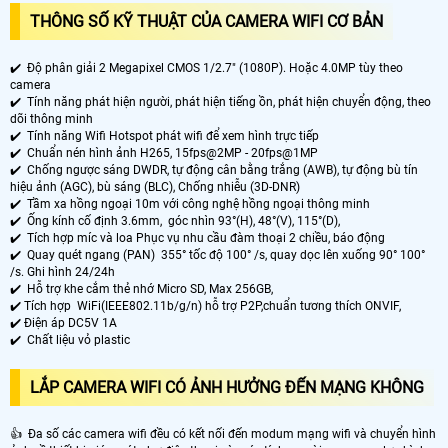
THÔNG SỐ KỸ THUẬT CỦA CAMERA WIFI CƠ BẢN
✔️ Độ phân giải 2 Megapixel CMOS 1/2.7" (1080P). Hoặc 4.0MP tùy theo
camera
✔️ Tính năng phát hiện người, phát hiện tiếng ồn, phát hiện chuyển động, theo
dõi thông minh
✔️ Tính năng Wifi Hotspot phát wifi để xem hình trực tiếp
✔️ Chuẩn nén hình ảnh H265, 15fps@2MP - 20fps@1MP
✔️ Chống ngược sáng DWDR, tự động cân bằng trắng (AWB), tự động bù tín
hiệu ảnh (AGC), bù sáng (BLC), Chống nhiễu (3D-DNR)
✔️ Tầm xa hồng ngoại 10m với công nghệ hồng ngoại thông minh
✔️ Ống kính cố định 3.6mm, góc nhìn 93°(H), 48°(V), 115°(D),
✔️ Tích hợp míc và loa Phục vụ nhu cầu đàm thoại 2 chiều, báo động
✔️
Quay quét ngang (PAN) 355° tốc độ 100° /s, quay dọc lên xuống 90° 100°
/s. Ghi hình 24/24h
✔️ Hỗ trợ khe cắm thẻ nhớ Micro SD, Max 256GB,
✔️ Tích hợp WiFi(IEEE802.11b/g/n) hỗ trợ P2P,chuẩn tương thích ONVIF,
✔️ Điện áp DC5V 1A
✔️ Chất liệu vỏ plastic
LẮP CAMERA WIFI CÓ ẢNH HƯỞNG ĐẾN MẠNG KHÔNG
👍 Đa số các camera wifi đều có kết nối đến modum mạng wifi và chuyển hình