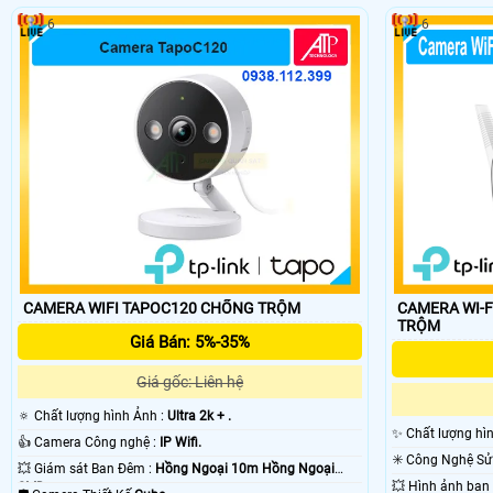
6
6
CAMERA WIFI TAPOC120 CHỐNG TRỘM
CAMERA WI-FI TP-
TRỘM
Giá Bán: 5%-35%
Giá gốc: Liên hệ
🔅 Chất lượng hình Ảnh :
Ultra 2k + .
✨ Chất lượng hì
👍 Camera Công nghệ :
IP Wifi.
💥 Giám sát Ban Đêm :
Hồng Ngoại 10m Hồng Ngoại
SMD.