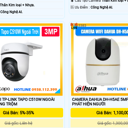
🐜 Cấu Tạo Camera
Thân Kim loại +
Thân Kim loại + Nhựa.
️🆑 Ưu Điểm :
Công Nghệ AI.
 :
Công Nghệ AI.
3383
CAMERA DAHUA DH-H5AE 5MP
I TP-LINK TAPO C510W NGOÀI
PHÁT HIỆN NGƯỜI
CHỐNG TRỘM
Giá Bán: 1,100,0
Giá Bán: 5%-35%
Giá gốc: 1,300,00
Giá gốc: Liên hệ