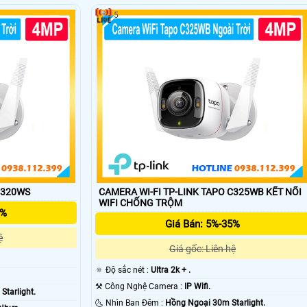
5
'
C320WS
CAMERA WI-FI TP-LINK TAPO C325WB KẾT NỐI
WIFI CHỐNG TRỘM
5%
Giá Bán: 5%-35%
ệ
Giá gốc: Liên hệ
🔅 Độ sắc nét :
Ultra 2k + .
⚒ Công Nghệ Camera :
IP Wifi.
tarlight.
🌜 Nhìn Ban Đêm :
Hồng Ngoại 30m Starlight.