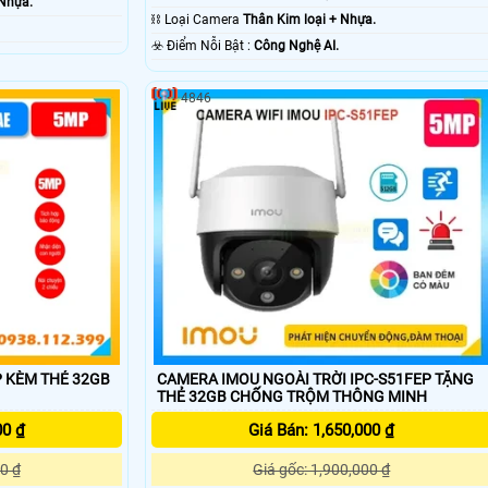
 Nhựa.
⛓ Loại Camera
Thân Kim loại + Nhựa.
️☣️ Điểm Nỗi Bật :
Công Nghệ AI.
4846
 KÈM THẺ 32GB
CAMERA IMOU NGOÀI TRỜI IPC-S51FEP TẶNG
THẺ 32GB CHỐNG TRỘM THÔNG MINH
00 ₫
Giá Bán: 1,650,000 ₫
0 ₫
Giá gốc: 1,900,000 ₫