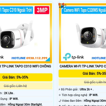
6
LINK TAPO C310 WIFI CHỐNG
CAMERA WI-FI TP-LINK TAPO 
Giá Bán: 5%-3
Giá Bán: 5%-35%
Giá gốc: Liên h
Giá gốc: Liên hệ
️⚡ Độ Phân giải :
Ultra 2k + .
nh :
2K Lite .
⚛️ Tích hợp công nghệ :
IP Wifi.
✳️ Công Nghệ Sử Dụng :
IP Wifi.
🌙 Video Ban Đêm :
Hồng Ngoại 30m S
💥 Hình ảnh ban đêm :
Hồng Ngoại 30m Starlight.