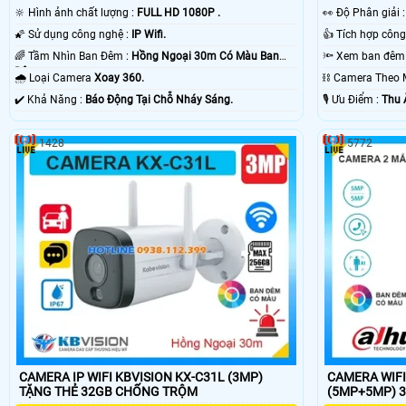
🔆 Hình ảnh chất lượng :
FULL HD 1080P .
️👀 Độ Phân giải 
🌠 Sử dụng công nghệ :
IP Wifi.
🌈 Tầm Nhìn Ban Đêm :
Hồng Ngoại 30m Có Màu Ban
Ðêm.
🌧️ Loại Camera
Xoay 360.
⛓ Camera Theo
️✔️ Khả Năng :
Báo Động Tại Chỗ Nháy Sáng.
️🎙 Ưu Điểm :
Thu 
1428
5772
CAMERA IP WIFI KBVISION KX-C31L (3MP)
CAMERA WIFI
TẶNG THẺ 32GB CHỐNG TRỘM