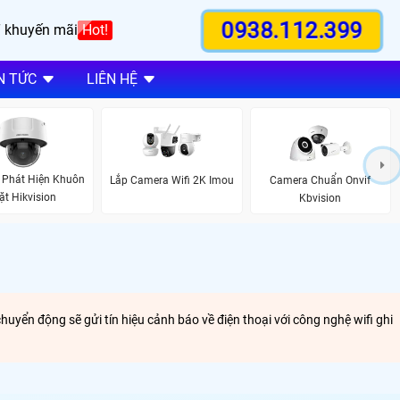
0938.112.399
 khuyến mãi
Hot!
N TỨC
LIÊN HỆ
 Phát Hiện Khuôn
Lắp Camera Wifi 2K Imou
Camera Chuẩn Onvif
ặt Hikvision
Kbvision
yển động sẽ gửi tín hiệu cảnh báo về điện thoại với công nghệ wifi ghi