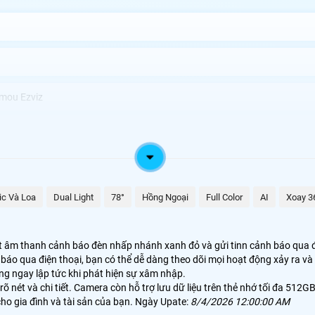
Imou Ezviz
hân biệt và theo dõi chuyển động của người một cách chi tiết. Đặc điểm
ic Và Loa
Dual Light
78°
Hồng Ngoại
Full Color
AI
Xoay 3
 không bỏ lỡ bất kỳ chi tiết nào trong cảnh quay. Công nghệ nén video 
ả.
t âm thanh cảnh báo đèn nhấp nhánh xanh đỏ và gửi tinn cảnh báo qua đ
h báo qua điện thoại, bạn có thể dễ dàng theo dõi mọi hoạt động xảy ra 
g ngay lập tức khi phát hiện sự xâm nhập.
rõ nét và chi tiết. Camera còn hỗ trợ lưu dữ liệu trên thẻ nhớ tối đa 512G
ho gia đình và tài sản của bạn. Ngày Upate:
8/4/2026 12:00:00 AM