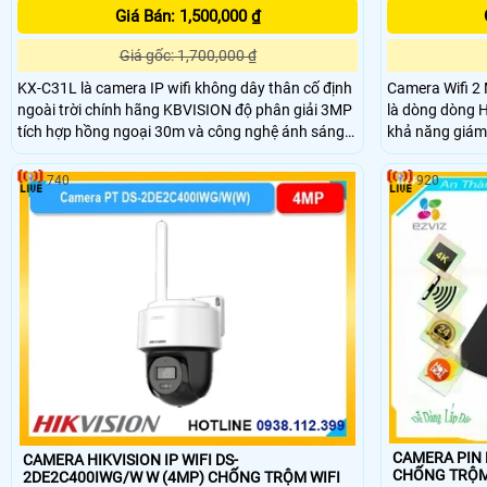
Giá Bán: 1,500,000 ₫
Giá gốc: 1,700,000 ₫
KX-C31L là camera IP wifi không dây thân cố định
Camera Wifi 
ngoài trời chính hãng KBVISION độ phân giải 3MP
là dòng dòng H
tích hợp hồng ngoại 30m và công nghệ ánh sáng
khả năng giám 
kép full color. Camera hỗ trợ đàm thoại hai chiều,
cảnh không góc
khe cắm thẻ nhớ lên đến 256GB, phân biệt người
ống kính xoay 
740
920
và xe, đồng thời tích hợp báo động thông minh. Với
5F còn giúp đả
chuẩn chống nước IP67 và mức giá rẻ, KX-C31L là
năng phát hiện
lựa chọn lý tưởng cho nhu cầu giám sát ngoài trời.
cao
CAMERA PIN E
CAMERA HIKVISION IP WIFI DS-
CHỐNG TRỘ
2DE2C400IWG/W W (4MP) CHỐNG TRỘM WIFI