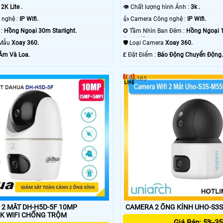
👁 Chất lượng hình Ảnh :
3k .
:
2K Lite .
👍 Camera Công nghệ :
IP Wifi.
👍 Tích hợp công nghệ :
IP Wifi.
✪ Tầm Nhìn Ban Đêm :
Hồng Ngoại 
🔦 Xem ban đêm :
Hồng Ngoại 30m Starlight.
Smart IR.
🛡 Loại Camera
Xoay 360.
 Mẫu
Xoay 360.
️₤ Đặt Điểm :
Báo Động Chuyển Động
Âm Và Loa.
385
 2 MẮT DH-H5D-5F 10MP
CAMERA 2 ỐNG KÍNH UHO-S3
(5MP+5MP) 3K WIFI CHỐNG TRỘM
Giá Bán: 5%-3