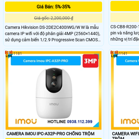
Giá Bán: 5%-35%
Giá gốc: 2,200,000 ₫
CS-CB8-R200-
Camera Hikvision DS-2DE2C400IWG/W W là mẫu
pin và năng lượ
camera IP wifi với độ phân giải 4MP (2560×1440),
những vị trí đặ
sử dụng cảm biến 1/2.9 Progressive Scan CMOS
8.0MP, trang b
cho hình ảnh sắc nét. Hỗ trợ thẻ nhớ microSD lên
nhớ 512Gb, kè
đến 512GB, kết nối nhanh chóng đến Wi-Fi, chuẩn
1181
1141
và đàm thoại 2 
nén H.265+ tiết kiệm băng thông. Camera cũng
được tích hợp tính năng phát hiện thông minh,
phân biệt người và xe, giảm báo động giả hiệu quả.
CAMERA IMOU IPC-A32P-PRO CHỐNG TRỘM
CAMERA WIFI IMO
TRỘM