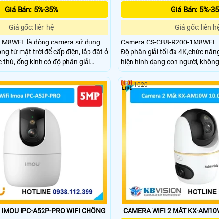
Giá Bán: 5%-35%
Giá Bán: 5%-3
Giá gốc: liên hệ
Giá gốc: liên h
1M8WFL là dòng camera sử dụng
Camera CS-CB8-R200-1M8WFL l
ng từ mặt trời để cấp điện, lắp đặt ở
Độ phân giải tối đa 4K,chức năn
c thù, ống kính có độ phân giải
hiện hình dạng con người, không 
ị chống nước chuẩn IP 56, hỗ trợ thẻ
khép kín,tích hợp khe cắm thẻ n
m theo đấy là khả năng quay 360 độ
512GB,tầm nhìn ban đêm 15m
1020
chiều trực tiếp
U IPC-A52P-PRO WIFI CHỐNG
CAMERA WIFI 2 MẮT KX-AM10