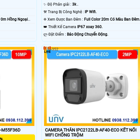
✨ Độ Phân giải :
3k .
⚒ Trang Bị Công Nghệ :
IP Wifi.
10m Hồng Ngoại
❈ Xem Được Ban Đêm :
Full Color 20m Có Màu Ban Ðêm
👑 Thiết Kế Camera
IP67 xoay 360.
.
️ლ Đặt Điểm :
Báo Động Chuyển Động.
352
S-M55F36D
CAMERA THÂN IPC2122LB-AF40-ECO KẾT NỐI
WIFI CHỐNG TRỘM
5%