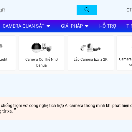
CT
CAMERA QUAN SÁT
GIẢI PHÁP
HỖ TRỢ
TI
Camera
Light
Camera Có Thẻ Nhớ
Lắp Camera Ezviz 2K
M
Dahua
hống trộm với công nghệ tích hợp AI camera thông minh khi phát hiện chu
g từ xa.