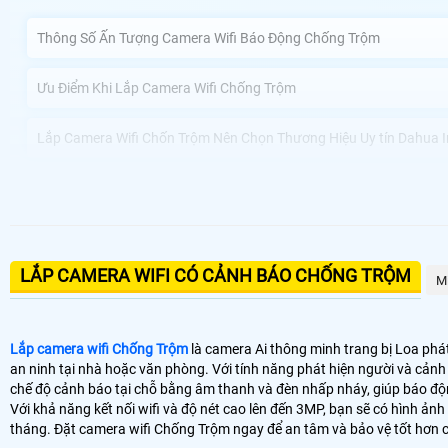
Thông Số Ấn Tượng Camera Wifi Báo Động Chống Trộm
Ưu Điểm Khi Lắp Camera Wifi Chống Trộm
Lắp Camera Wifi Chốn Trộm Nên Chọn Thương Hiệu Uy tín Dahua 
Lắp Camera Wifi Chống Trộm Tại An Thành Phát Dịch Vụ Uy Tín
Dòng camera wifi chống trộm Công nghệ AI được thiết kế đặc biệt để p
LẮP CAMERA WIFI CÓ CẢNH BÁO CHỐNG TRỘM
M
110db giúp đánh thức cảnh báo phát hiện sự xâm nhập.
Với khả năng ghi hình ban đêm có màu và chất lượng hình ảnh 2k bạn sẽ
Hoàn toàn tin cậy cho việc lưu trữ và truy cập dữ liệu một cách hiệu qu
Lắp camera wifi Chống Trộm
là camera Ai thông minh trang bị Loa phá
an ninh tại nhà hoặc văn phòng. Với tính năng phát hiện người và cản
chế độ cảnh báo tại chỗ bằng âm thanh và đèn nhấp nháy, giúp báo độn
Với khả năng kết nối wifi và độ nét cao lên đến 3MP, bạn sẽ có hình ảnh 
tháng. Đặt camera wifi Chống Trộm ngay để an tâm và bảo vệ tốt hơn c