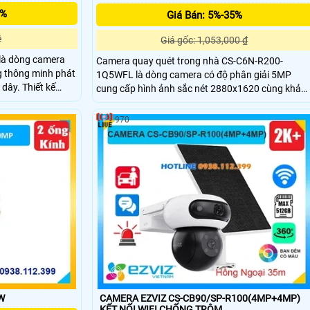
5%
Giá Bán: 5%-35%
ệ
Giá gốc: 1,053,000 ₫
à dòng camera
Camera quay quét trong nhà CS-C6N-R200-
g thông minh phát
1Q5WFL là dòng camera có độ phân giải 5MP
dây. Thiết kế
cung cấp hình ảnh sắc nét 2880x1620 cùng khả
hớ Micro SD
năng xoay linh hoạt.Ánh sáng kép cho xem ban
đêm hồng ngoại 10m, báo động thông minh phát
970
hiện chuyển động,hình dạng con người hỗ trợ khe
cắm thẻ nhớ MicroSD 512GB sử dụng nguồn Type
C tiện lợi
W
CAMERA EZVIZ CS-CB90/SP-R100(4MP+4MP)
KẾT NỐI WIFI CHỐNG TRỘM