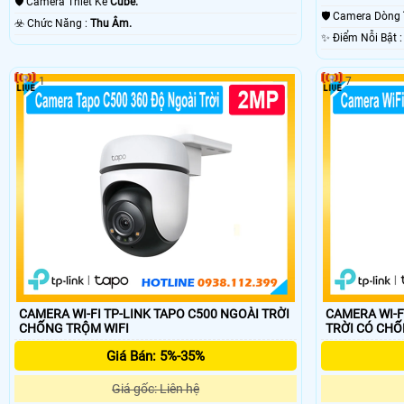
🛡 Camera Thiết Kế
Cube.
🛡 Camera Dòng
️☣️ Chức Năng :
Thu Âm.
️✨ Điểm Nỗi Bật
1
7
CAMERA WI-FI TP-LINK TAPO C500 NGOÀI TRỜI
CAMERA WI-F
CHỐNG TRỘM WIFI
TRỜI CÓ 
Giá Bán: 5%-35%
Giá gốc: Liên hệ