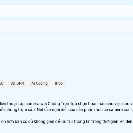
 nổi bật của sản phẩm bao gồm cảnh báo âm thanh với cường độ lên đến
60
3D DNR
AI Coding
IP66
h.265+ không chỉ giúp tiết kiệm dung lượng mà còn tối ưu hóa băng thông
iện thoại Lắp camera wifi Chống Trộm lựa chọn hoàn hảo cho việc bảo v
và đề phòng trộm cắp. Nét cần nghĩ đến của sản phẩm hơn cả camera còn 
B ổn hơn bạn có đủ không gian để lưu trữ thông tin trong thời gian lên đến