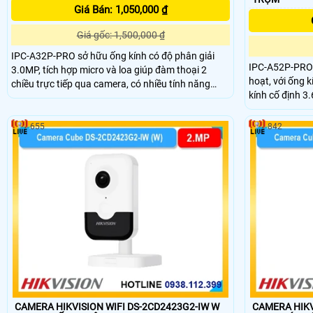
Giá Bán: 1,050,000 ₫
Giá gốc: 1,500,000 ₫
IPC-A32P-PRO sở hữu ống kính có độ phân giải
IPC-A52P-PRO 
3.0MP, tích hợp micro và loa giúp đàm thoại 2
hoạt, với ống k
chiều trực tiếp qua camera, có nhiều tính năng
kính cố định 3
thôn minh phát hiện con người, phát hiện chuyển
4 chế độ ánh s
động, phát hiện âm thanh bất tường, nhìn hình
wifi 6, kết hợp
ảnh có màu ban đêm khoảng cách 10m
655
842
AI
CAMERA HIKVISION WIFI DS-2CD2423G2-IW W
CAMERA HIKV