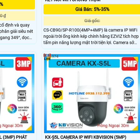
5%
Giá Bán: 5%-35%
0 ₫
Giá gốc:
cố định và quay
CS-CB90/SP-R100(4MP+4MP) là camera IP WiFi
phân giải siêu nét
ngoài trời ống kính kép chính hãng EZVIZ tích hợp
ngang 349°, dọc
tấm pin năng lượng mặt trời tiện lợi. Camera sở
LED sáng ấm giúp
hữu độ phân giải cao (4MP+4MP) hỗ trợ quay
Điều khiển trực
quét, đàm thoại hai chiều, phát hiện con người và
ew Plus.
974
phương tiện, cùng tầm nhìn hồng ngoại 35m full
color. Camera còn hỗ trợ khe thẻ nhớ lên đến
512GB và báo động thông minh phù hợp cho giá
sát an ninh 24/7.
MP) PHÁT
KX-S5L CAMERA IP WIFI KBVISION (5MP)