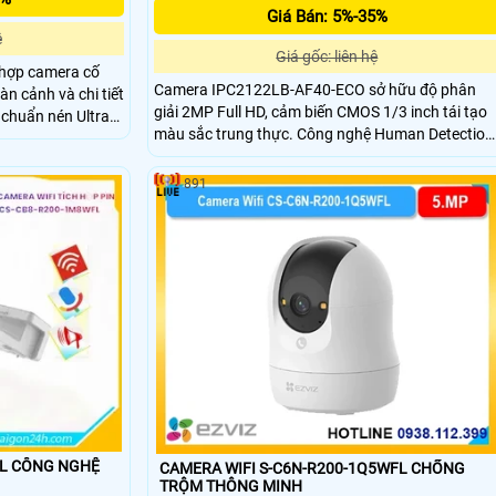
Giá Bán: 5%-35%
ệ
Giá gốc: liên hệ
hợp camera cố
Camera IPC2122LB-AF40-ECO sở hữu độ phân
àn cảnh và chi tiết
giải 2MP Full HD, cảm biến CMOS 1/3 inch tái tạo
ợ chuẩn nén Ultra
màu sắc trung thực. Công nghệ Human Detection
cùng tính năng đàm
2.0 giúp nhận diện chính xác con người, hạn chế
g âm thanh, ánh
báo động giả hiệu quả. Chuẩn nén Ultra265/H.26
uả.
891
tiết kiệm băng thông và dung lượng lưu trữ đáng
kể.
FL CÔNG NGHỆ
CAMERA WIFI S-C6N-R200-1Q5WFL CHỐNG
TRỘM THÔNG MINH