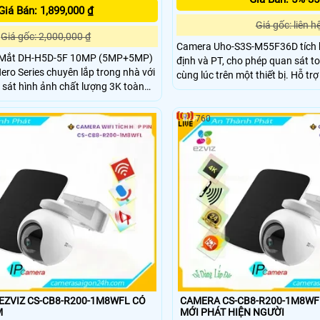
Giá Bán: 1,899,000 ₫
Giá gốc: liên h
Giá gốc: 2,000,000 ₫
Camera Uho-S3S-M55F36D tích 
2 Mắt DH-H5D-5F 10MP (5MP+5MP)
định và PT, cho phép quan sát to
ero Series chuyên lắp trong nhà với
cùng lúc trên một thiết bị. Hỗ tr
sát hình ảnh chất lượng 3K toàn
265 giúp tiết kiệm dung lượng, 
 khuất với 1 ống kính cố định và 1
thoại hai chiều và cảnh báo bằn
360. Ngoài ra camera wifi DH-H5D-
sáng tăng cường an ninh hiệu q
760
m bảo an ninh hiệu quả với tính
 người và thú cưng với độ chính xác
ZVIZ CS-CB8-R200-1M8WFL CÓ
CAMERA CS-CB8-R200-1M8W
M
MỚI PHÁT HIỆN NGƯỜI