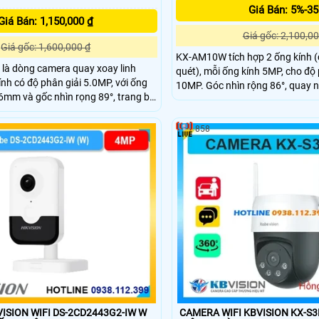
Giá Bán: 5%-3
Giá Bán: 1,150,000 ₫
Giá gốc: 2,100,00
Giá gốc: 1,600,000 ₫
KX-AM10W tích hợp 2 ống kính (
là dòng camera quay xoay linh
quét), mỗi ống kính 5MP, cho độ 
ính có độ phân giải 5.0MP, với ống
10MP. Góc nhìn rộng 86°, quay 
.6mm và gốc nhìn rọng 89°, trang bị
-5~90°, kết hợp hồng ngoại và 
áng ban đêm thông minh, thích hợp
ghi hình rõ nét cả ngày lẫn đêm. 
 cổng LAN, trang bị nhiều tính năng
tiếp dễ dàng qua ứng dụng KBVi
858
ISION WIFI DS-2CD2443G2-IW W
CAMERA WIFI KBVISION KX-S3L (3