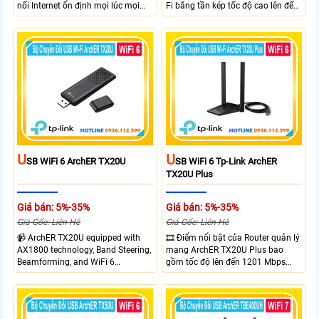
nối Internet ổn định mọi lúc mọi
Fi băng tần kép tốc độ cao lên đến
nơi với tốc độ 4G LTE tải xuống lên
1300 Mbps. Hai ăng-ten ngoài kết
đến 150Mbps. Chuẩn WiFi 6
hợp công nghệ Beamforming giúp
AX300, pin 2400mAh hoạt động
tăng cường tín hiệu và vùng phủ
đến 10 giờ và khả năng kết nối
sóng. USB 3.0 cho tốc độ truyền dữ
cùng lúc 10 thiết bị
liệu nhanh. Hỗ trợ Windows 10/11
và cài đặt dễ dàng không cần đĩa
CD,bảo mật WPA3 cho quyền riêng
tư
U
U
SB WiFi 6 ArchER TX20U
SB WiFi 6 Tp-Link ArchER
TX20U Plus
Giá bán: 5%-35%
Giá bán: 5%-35%
Giá Gốc: Liên Hệ
Giá Gốc: Liên Hệ
📹 ArchER TX20U equipped with
🎞 Điểm nổi bật của Router quản lý
AX1800 technology, Band Steering,
mạng ArchER TX20U Plus bao
Beamforming, and WiFi 6
gồm tốc độ lên đến 1201 Mbps
transmission. Band Steering
trên băng tần 5 GHz và 574 Mbps
technology optimizes connections,
trên băng tần 2.4 GHz. công nghệ
Beamforming enhances signal
Band Steering, Beamforming và
focus for better coverage. Upgrade
Wifi 6 cung cấp hiệu suất cao và