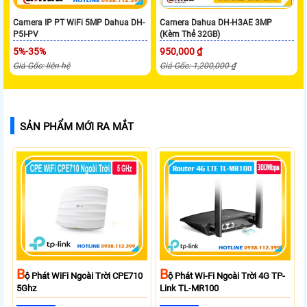
Camera IP PT WiFi 5MP Dahua DH-
Camera Dahua DH-H3AE 3MP
P5I-PV
(Kèm Thẻ 32GB)
5%-35%
950,000 ₫
Giá Gốc: liên hệ
Giá Gốc: 1,200,000 ₫
SẢN PHẨM MỚI RA MẮT
B
B
Ộ Phát WiFi Ngoài Trời CPE710
Ộ Phát Wi-Fi Ngoài Trời 4G TP-
5Ghz
Link TL-MR100