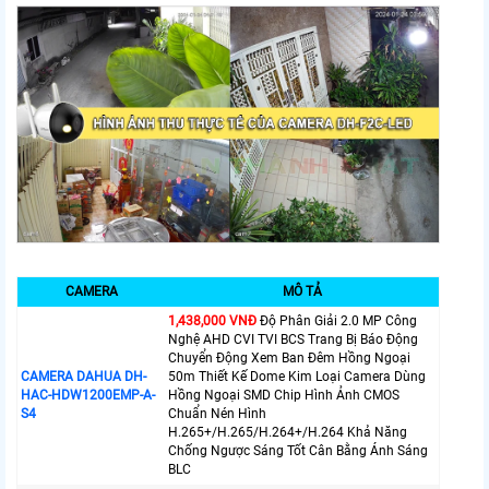
CAMERA
MÔ TẢ
1,438,000 VNÐ
Độ Phân Giải 2.0 MP Công
Nghệ AHD CVI TVI BCS Trang Bị Báo Động
Chuyển Động Xem Ban Đêm Hồng Ngoại
CAMERA DAHUA DH-
50m Thiết Kế Dome Kim Loại Camera Dùng
HAC-HDW1200EMP-A-
Hồng Ngoại SMD Chip Hình Ảnh CMOS
S4
Chuẩn Nén Hình
H.265+/H.265/H.264+/H.264 Khả Năng
Chống Ngược Sáng Tốt Cân Bằng Ánh Sáng
BLC