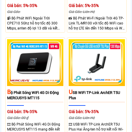
Giá bán: 5%-35%
Giá bán: 5%-35%
Giá Gốc:
Giá Gốc: Liên Hệ
📹 Bộ Phát WiFi Ngoài Trời
📸 Bộ Phát Wi-Fi Ngoài Trời 4G TP-
CPE710 5Ghz hỗ trợ tốc độ 300
Link TL-MR100 với tốc độ WiFi cao
Mbps, anten độ lợi 13 dBi và kết
hỗ trợ LTE lên đến 150 Mbps và Wi-
nối đường dài trên 10 km trong
Fi 2.4 GHz lên đến 300 Mbps với
điều kiện phù hợp. Trang bị cổng
thiết kế với vỏ chống chịu thời tiết
Ethernet Shielded 10/100 Mbps, hỗ
chuẩn IP65, chống sét ±6kV và
trợ PoE Passive, MAXtream TDMA,
chống tĩnh điện ±15kV
quản lý tập trung và phân tích
quang phổ. Chuẩn IPX5 giúp tăng
khả năng chống chịu thời tiết.
B
U
Ộ Phát Sóng WiFi 4G Di Động
SB WiFi TP-Link ArchER T5U
MERCUSYS MT115
Plus
Giá bán: 5%-35%
Giá bán: 5%-35%
Giá Gốc: 00 ₫
Giá Gốc: Liên Hệ
🎞 Bộ Phát Sóng WiFi 4G Di Động
🎞 USB WiFi TP-Link ArchER T5U
MERCUSYS MT115 mang đến kết
Plus Hai Ăng-ten hỗ trợ kết nối Wi-