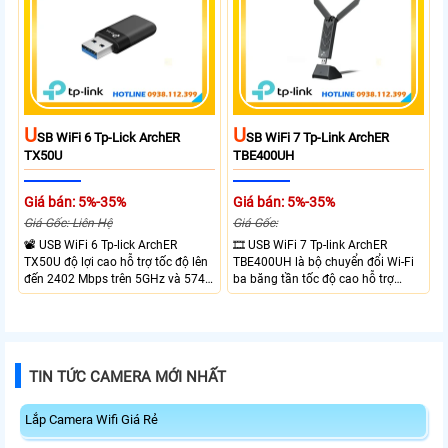
your network experience with
ổn định cho mạng Wi-Fi của bạn.
leading-edge features.
U
U
SB WiFi 6 Tp-Lick ArchER
SB WiFi 7 Tp-Link ArchER
TX50U
TBE400UH
Giá bán: 5%-35%
Giá bán: 5%-35%
Giá Gốc: Liên Hệ
Giá Gốc:
📽 USB WiFi 6 Tp-lick ArchER
🎞 USB WiFi 7 Tp-link ArchER
TX50U độ lợi cao hỗ trợ tốc độ lên
TBE400UH là bộ chuyển đổi Wi-Fi
đến 2402 Mbps trên 5GHz và 574
ba băng tần tốc độ cao hỗ trợ
Mbps trên 2.4GHz mang đến kết
2882 Mbps trên 6GHz, 2882 Mbps
nối không dây nhanh và ổn định.
trên 5GHz và 688 Mbps trên
Tích hợp ăng-ten độ lợi cao mở
2.4GHz. Trang bị 2 ăng-ten ngoài
rộng vùng phủ, giảm độ trễ. USB
công suất cao, kết nối USB 3.0, đi
3.0 tốc độ cao hỗ trợ truyền tải dữ
kèm đế cắm và cáp nối dài. Phù
TIN TỨC CAMERA MỚI NHẤT
liệu nhanh, kết hợp WPA3 tăng
hợp nâng cấp kết nối không dây
cường bảo mật.
tốc độ cao cho máy tính.
Lắp Camera Wifi Giá Rẻ