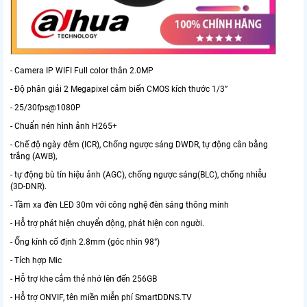
- Camera IP WIFI Full color thân 2.0MP
- Độ phân giải 2 Megapixel cảm biến CMOS kích thước 1/3”
- 25/30fps@1080P
- Chuẩn nén hình ảnh H265+
- Chế độ ngày đêm (ICR), Chống ngược sáng DWDR, tự động cân bằng
trắng (AWB),
- tự động bù tín hiệu ảnh (AGC), chống ngược sáng(BLC), chống nhiễu
(3D-DNR).
- Tầm xa đèn LED 30m với công nghệ đèn sáng thông minh
- Hỗ trợ phát hiện chuyển động, phát hiện con người.
- Ống kính cố định 2.8mm (góc nhìn 98°)
- Tích hợp Mic
- Hỗ trợ khe cắm thẻ nhớ lên đến 256GB
- Hỗ trợ ONVIF, tên miền miễn phí SmartDDNS.TV