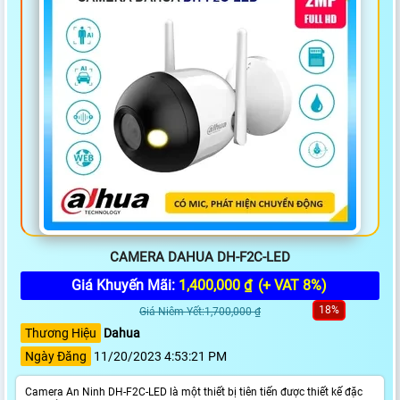
CAMERA DAHUA DH-F2C-LED
Giá Khuyến Mãi:
1,400,000 ₫
(+ VAT 8%)
18%
Giá Niêm Yết:1,700,000 ₫
Thương Hiệu
Dahua
Ngày Đăng
11/20/2023 4:53:21 PM
Camera An Ninh DH-F2C-LED là một thiết bị tiên tiến được thiết kế đặc