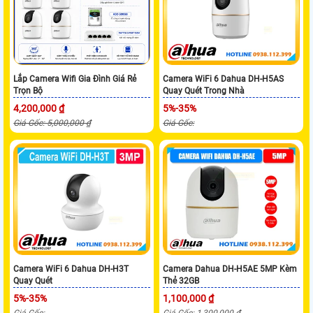
Lắp Camera Wifi Gia Đình Giá Rẻ
Camera WiFi 6 Dahua DH-H5AS
Trọn Bộ
Quay Quét Trong Nhà
4,200,000 ₫
5%-35%
Giá Gốc: 5,000,000 ₫
Giá Gốc:
Camera WiFi 6 Dahua DH-H3T
Camera Dahua DH-H5AE 5MP Kèm
Quay Quét
Thẻ 32GB
5%-35%
1,100,000 ₫
Giá Gốc:
Giá Gốc: 1,300,000 ₫