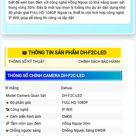
biệt để xem ban đêm với công nghệ Hồng Ngoại có khả năng quan sát
trong vòng 30m. Đây là một lựa chọn lý tưởng cho dự án dân dụng nhờ
độ phân giải FULL HD 1080P. Ngoài ra, thiết bị còn tích hợp công nghệ
IP Wifi, giúp dễ dàng thi công và lắp đặt
📖 THÔNG TIN SẢN PHẨM DH-F2C-LED
THÔNG SỐ KỸ THUẬT
CHÍNH SÁCH BẢO HÀNH
THÔNG SỐ CHÍNH CAMERA DH-F2C-LED
💯 Hãng
Dahua
Model Camera Quan Sát
DH-F2C-LED
☀️ Độ phân giải
FULL HD 1080P
📶 Công nghệ
IP Wifi
✴️ Cảm biến hình ảnh
CMOS
🌈 Tầm nhìn ban đêm
Hồng Ngoại 30m
₪ Chống ngược sáng
Chống Ngược Sáng DWDR