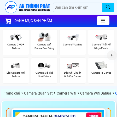
DANH MỤC SẢN PHẨM
Camera DWDR
Camera Wifi
Camera WizMind
Camera Thiết Kế
Dahua
Dahua Báo Động
Nhựa Plastic
Dahua
Lắp Camera Wifi
Camera Có Thẻ
Đầu Ghi Chuẩn
Camera Ip Dahua
Dahua
Nhớ Dahua
H.265+ Dahua
›
›
›
›
Trang chủ
Camera Quan Sát
Camera Wifi
Camera Wifi Dahua