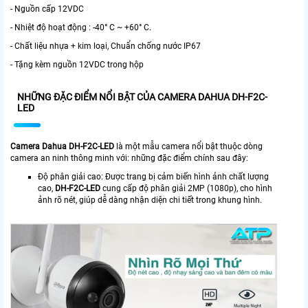
- Nguồn cấp 12VDC
- Nhiệt độ hoạt động : -40° C ~ +60° C.
- Chất liệu nhựa + kim loại, Chuẩn chống nước IP67
- Tặng kèm nguồn 12VDC trong hộp
NHỮNG ĐẶC ĐIỂM NỔI BẬT CỦA CAMERA DAHUA DH-F2C-
LED
Camera Dahua DH-F2C-LED
là một mẫu camera nổi bật thuộc dòng
camera an ninh thông minh với: những đặc điểm chính sau đây:
Độ phân giải cao: Được trang bị cảm biến hình ảnh chất lượng
cao,
DH-F2C-LED
cung cấp độ phân giải 2MP (1080p), cho hình
ảnh rõ nét, giúp dễ dàng nhận diện chi tiết trong khung hình.