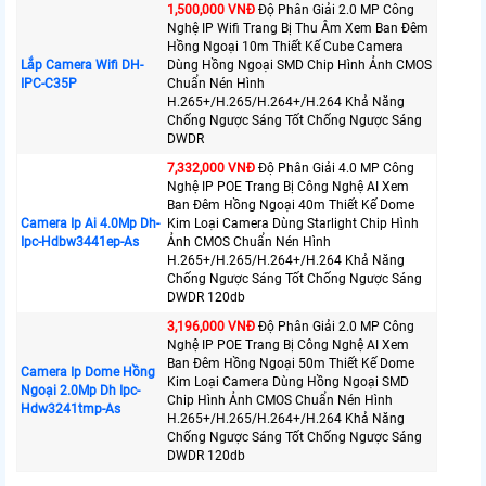
1,500,000 VNÐ
Độ Phân Giải 2.0 MP Công
Nghệ IP Wifi Trang Bị Thu Âm Xem Ban Đêm
Hồng Ngoại 10m Thiết Kế Cube Camera
Lắp Camera Wifi DH-
Dùng Hồng Ngoại SMD Chip Hình Ảnh CMOS
IPC-C35P
Chuẩn Nén Hình
H.265+/H.265/H.264+/H.264 Khả Năng
Chống Ngược Sáng Tốt Chống Ngược Sáng
DWDR
7,332,000 VNÐ
Độ Phân Giải 4.0 MP Công
Nghệ IP POE Trang Bị Công Nghệ AI Xem
Ban Đêm Hồng Ngoại 40m Thiết Kế Dome
Camera Ip Ai 4.0Mp Dh-
Kim Loại Camera Dùng Starlight Chip Hình
Ipc-Hdbw3441ep-As
Ảnh CMOS Chuẩn Nén Hình
H.265+/H.265/H.264+/H.264 Khả Năng
Chống Ngược Sáng Tốt Chống Ngược Sáng
DWDR 120db
3,196,000 VNÐ
Độ Phân Giải 2.0 MP Công
Nghệ IP POE Trang Bị Công Nghệ AI Xem
Ban Đêm Hồng Ngoại 50m Thiết Kế Dome
Camera Ip Dome Hồng
Kim Loại Camera Dùng Hồng Ngoại SMD
Ngoại 2.0Mp Dh Ipc-
Chip Hình Ảnh CMOS Chuẩn Nén Hình
Hdw3241tmp-As
H.265+/H.265/H.264+/H.264 Khả Năng
Chống Ngược Sáng Tốt Chống Ngược Sáng
DWDR 120db