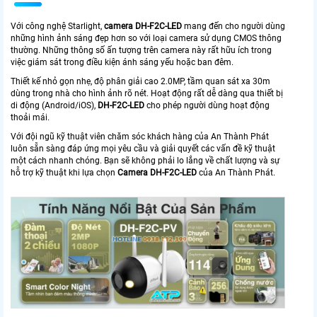
Với công nghệ Starlight,
camera DH-F2C-LED
mang đến cho người dùng
những hình ảnh sáng đẹp hơn so với loại camera sử dụng CMOS thông
thường. Những thông số ấn tượng trên camera này rất hữu ích trong
việc giám sát trong điều kiện ánh sáng yếu hoặc ban đêm.
Thiết kế nhỏ gọn nhẹ, độ phân giải cao 2.0MP, tầm quan sát xa 30m
dùng trong nhà cho hình ảnh rõ nét. Hoạt động rất dễ dàng qua thiết bị
di động (Android/iOS),
DH-F2C-LED
cho phép người dùng hoạt động
thoải mái.
Với đội ngũ kỹ thuật viên chăm sóc khách hàng của An Thành Phát
luôn sẵn sàng đáp ứng mọi yêu cầu và giải quyết các vấn đề kỹ thuật
một cách nhanh chóng. Bạn sẽ không phải lo lắng về chất lượng và sự
hỗ trợ kỹ thuật khi lựa chọn
Camera
DH-F2C-LED
của An Thành Phát.