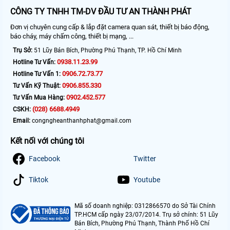
CÔNG TY TNHH TM-DV ĐẦU TƯ AN THÀNH PHÁT
Đơn vị chuyên cung cấp & lắp đặt camera quan sát, thiết bị báo động,
báo cháy, máy chấm công, thiết bị mạng, ...
Trụ Sở:
51 Lũy Bán Bích, Phường Phú Thạnh, TP. Hồ Chí Minh
0938.11.23.99
Hotline Tư Vấn:
0906.72.73.77
Hotline Tư Vấn 1:
0906.855.330
Tư Vấn Kỹ Thuật:
0902.452.577
Tư Vấn Mua Hàng:
(028) 6688.4949
CSKH:
Email:
congngheanthanhphat@gmail.com
Kết nối với chúng tôi
Facebook
Twitter
Tiktok
Youtube
Mã số doanh nghiệp: 0312866570 do Sở Tài Chính
TP.HCM cấp ngày 23/07/2014. Trụ sở chính: 51 Lũy
Bán Bích, Phường Phú Thạnh, Thành Phố Hồ Chí