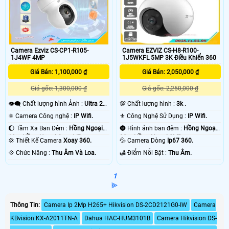
Camera Ezviz CS-CP1-R105-
Camera EZVIZ CS-H8-R100-
1J4WF 4MP
1J5WKFL 5MP 3K Điều Khiển 360
Giá Bán: 1,100,000 ₫
Giá Bán: 2,050,000 ₫
Giá gốc: 1,300,000 ₫
Giá gốc: 2,250,000 ₫
👁️‍🗨 Chất lượng hình Ảnh :
Ultra 2k
💯 Chất lượng hình :
3k .
+ .
⚛️ Camera Công nghệ :
IP Wifi.
⚜️ Công Nghệ Sử Dụng :
IP Wifi.
🌔 Tầm Xa Ban Đêm :
Hồng Ngoại
🌚 Hình ảnh ban đêm :
Hồng Ngoại
10m Hồng Ngoại Smart IR.
30m Hồng Ngoại SMD.
💢 Thiết Kế Camera
Xoay 360.
💦 Camera Dòng
Ip67 360.
️💠 Chức Năng :
Thu Âm Và Loa.
️🛃 Điểm Nỗi Bật :
Thu Âm.
1
⫸
Thông Tin:
Camera Ip 2Mp H265+ Hikvision DS-2CD2121G0-IW
Camera
KBvision KX-A2011TN-A
Dahua HAC-HUM3101B
Camera Hikvision DS-