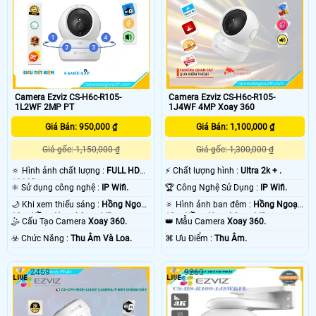
Camera Ezviz CS-H6c-R105-
Camera Ezviz CS-H6c-R105-
1L2WF 2MP PT
1J4WF 4MP Xoay 360
Giá Bán: 950,000 ₫
Giá Bán: 1,100,000 ₫
Giá gốc: 1,150,000 ₫
Giá gốc: 1,300,000 ₫
🔅 Hình ảnh chất lượng :
FULL HD
️⚡ Chất lượng hình :
Ultra 2k + .
1080P .
⚛️ Sử dụng công nghệ :
IP Wifi.
🏆 Công Nghệ Sử Dụng :
IP Wifi.
🌙 Khi xem thiếu sáng :
Hồng Ngoại
🔅 Hình ảnh ban đêm :
Hồng Ngoại
10m Hồng Ngoại Smart IR.
10m Hồng Ngoại Smart IR.
🤹 Cấu Tạo Camera
Xoay 360.
👑 Mẫu Camera
Xoay 360.
️☣️ Chức Năng :
Thu Âm Và Loa.
️⌘ Ưu Điểm :
Thu Âm.
2459
9263