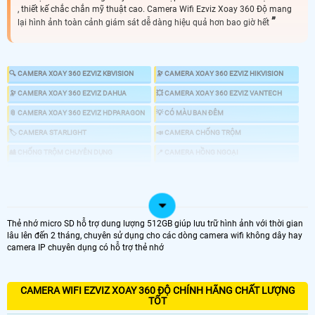
, thiết kế chắc chắn mỹ thuật cao. Camera Wifi Ezviz Xoay 360 Độ mang
lại hình ảnh toàn cảnh giám sát dễ dàng hiệu quả hơn bao giờ hết
🔍 CAMERA XOAY 360 EZVIZ KBVISION
🔭 CAMERA XOAY 360 EZVIZ HIKVISION
🔭 CAMERA XOAY 360 EZVIZ DAHUA
💥 CAMERA XOAY 360 EZVIZ VANTECH
📎 CAMERA XOAY 360 EZVIZ HDPARAGON
💡 CÓ MÀU BAN ĐÊM
🏷 CAMERA STARLIGHT
📣 CAMERA CHỐNG TRỘM
🎎 CHỐNG TRỘM CHUYÊN DỤNG
📍 CAMERA HỒNG NGOẠI
👁 CAMERA 4MP
♋ LẮP CAMERA 360 EZVIZ GIÁ RẺ
Thẻ nhớ micro SD hỗ trợ dung lượng 512GB giúp lưu trữ hình ảnh với thời gian
lâu lên đến 2 tháng, chuyên sử dụng cho các dòng camera wifi không dây hay
camera IP chuyên dụng có hỗ trợ thẻ nhớ
LOẠI CAMERA XOAY 360
GIÁ LẮP CAMERA
CAMERA WIFI EZVIZ XOAY 360 ĐỘ CHÍNH HÃNG CHẤT LƯỢNG
🔄 Lắp Camera Xoay 360 Ezviz Giá Rẻ
TỐT