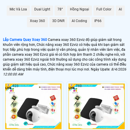
1.300.000 VNĐ
Camera 360 Ezviz Kbone
Mic Và Loa
Dual Light
78°
Hồng Ngoại
Full Color
AI
📶 Lắp Camera 360 Ezviz Ngoài Trời
Xoay 360
3D DNR
AI Coding
IP66
1.600.000 VNĐ
Camera 360 Ezviz Ezviz
🌀 Lắp Camera Xoay 360 Ezviz Văn Phòng
Lắp Camera Quay Xoay 360
Camera xoay 360 Ezviz độ giúp giám sát trong
khuôn viên rộng hơn, Chức năng xoay 360 Ezviz có hiệu quả khi bạn giám sát
5.800,000 VNĐ
Camera Xoay 360 Ezviz Zoom
trực tiếp ,phù hợp trong việc quản lý văn phòng, quản lý nhân viên làm việc, đa
phần camera xoay 360 Ezviz giá rẻ có tích hợp âm thanh 2 chiều nghe nói, với
🔭 Lắp Camera Xoay 360 Ezviz Công Trình
camera xoay 360 Ezviz ngoài trời thường sử dụng cho các công trình xây dựng
giúp giám sát hiệu quả cao, Chức năng xoay 360 Ezviz của camera có thể điều
13.000.000 VNĐ
Camera xoay zoom kbvision
khiển dễ dàng trên máy tính, điện thoại mọi lúc mọi nơi. Ngày Upate:
8/4/2026
12:00:00 AM
📳 Lắp camera xoay 360 Ezviz là dòng camera có thể điều khiển góc giám
923
760
sát trên điện thoại hoặc máy tính với dòng camera xoay 360 Ezviz có thông
số điều chỉnh xoay chính xác là : xoay ngan qua về đạt 355° còn xoay đứng
lên xuông đạt 80°. với khả năng điều chỉnh động đa chiều trên điện thoại
và máy tính giúp camera có thể giám sát nữa bán cầu xung quanh khu vực
lắp camera xoay 360.
👁️ Camera xoay 360 Ezviz có thể phân thành 2 dòng là,
camera xoay 360
tích
hợp wifi và dòng camera xoay 360 Ezviz tích hợp zoom quan hay còn gọi là
camera speedom. Thông thường với gia đình văn phòng cửa hàng vừa và nhỏ
chỉ sử dụng camera xoay 360 Ezviz tích hợp wifi và có tích hợp micro và loa