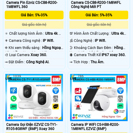
Camera Pin Ezviz CS-CB8-R200-
Camera CS-CB8-R200-1M8WFL
phát âm thanh ngay trên camera. Đa phân camera xoay 360 Ezviz độ được sử
1M8WFL 360
Công Nghệ Mới PT
dụng cho những công trình số lượng ít camera. 💡
Giá Bán: 5%-35%
Giá Bán: 5%-35%
Giá gốc: liên hệ
Giá gốc: liên hệ
🔅 Chất lượng hình Ảnh :
Ultra 4k 👍🏾
💯 Hình Ành Chất Lượng :
Ultra 4k
.
👍🏾 .
⚜️ Camera Công nghệ :
IP Wifi.
🕉️ Công Nghệ :
IP Wifi.
❈ Khi xem thiếu sáng :
Hồng Ngoại
🌛 Khoảng Cách Ban Đêm :
Hồng
15m Hồng Ngoại Smart IR.
Ngoại 15m Có Màu Ban Ðêm.
🎨 Loại Camera
Xoay 360.
🐜 Camera Thiết Kế
IP67 xoay 360.
️⇝ Đặt Điểm :
Công Nghệ AI.
️⇝ Tích Hợp :
Thu Âm.
'
1039
786
Camera Gọi Điện EZVIZ CS-TY1-
Camera IP WIFI CS-HB8-R200-
R105-8G8WF (8MP) Xoay 360
1M8WFL EZVIZ (8MP)