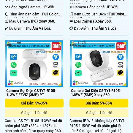
🔆 Độ sắc nét :
Ultra 4k 👍🏾 .
️👀 Chất lượng hình Ảnh :
FULL HD
1080P .
⚒ Công Nghệ Camera :
IP Wifi.
✳️ Camera Công nghệ :
IP Wifi.
🌔 Hình ảnh ban đêm :
Full Color
💥 Xem Được Ban Đêm :
Full Color
20m Có Màu Ban Ðêm.
10m Hồng Ngoại Smart IR.
🕉️ Mẫu Camera
IP67 xoay 360.
👑 Loại Camera
Xoay 360.
️✔️ Ưu Điểm :
Thu Âm Và Loa.
️💮 Đặt Điểm :
Thu Âm Và Loa.
1166
1075
Camera Gọi Điện CS-TY1-R105-
Camera Gọi Điện CS-TY1-R105-
1L3WF EZVIZ (3MP) PT
1J5WF (5MP) Xoay 360
Giá Bán: 5%-35%
Giá Bán: 5%-35%
Giá gốc: Liên Hệ
Giá gốc: Liên Hệ
Camera CS-TY1-R105-1L3WF với độ
Camera IP WIFI không dây CS-TY1-
phân giải 3MP (2304 × 1296) cho
R105-1J5WF với độ phân giải lên
hình ảnh sắc nét và quay xoay 360
đến 5.0 megapixel có nút gọi điện