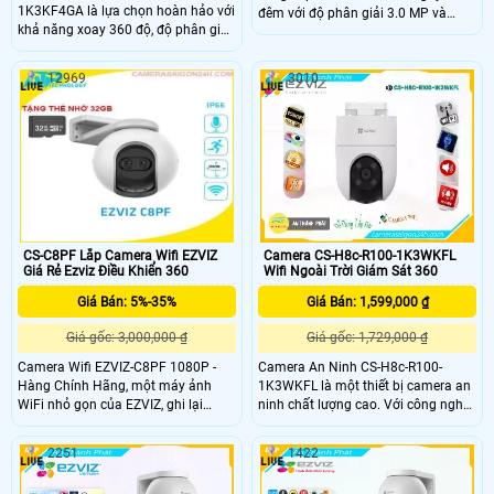
1K3KF4GA là lựa chọn hoàn hảo với
đêm với độ phân giải 3.0 MP và
khả năng xoay 360 độ, độ phân giải
công nghệ xử lý thiếu sáng Hồng
Ultra 2K Lite 3.0 MP, kết nối 4G, phát
ngoại Smart IR Camera Wifi Ezviz
hiện chuyển động người bằng cảm
CS-H8C (3MP,4G) cung cấp hình ảnh
12969
3010
biến AI, chức năng xoay 360 độ và
sáng cả ban đêm camera này thích
thu âm, camera còn trang bị hồng
hợp sử dụng ngoài trời
ngoại 30m cho hình ảnh sắc nét
ban đêm. Cùng khả năng khe cắm
thẻ nhớ lên đến 512GB và hỗ trợ khe
sim 4G các nhà mạng Việt Nam.
CS-C8PF Lắp Camera Wifi EZVIZ
Camera CS-H8c-R100-1K3WKFL
Giá Rẻ Ezviz Điều Khiển 360
Wifi Ngoài Trời Giám Sát 360
Giá Bán: 5%-35%
Giá Bán: 1,599,000 ₫
Giá gốc: 3,000,000 ₫
Giá gốc: 1,729,000 ₫
Camera Wifi EZVIZ-C8PF 1080P -
Camera An Ninh CS-H8c-R100-
Hàng Chính Hãng, một máy ảnh
1K3WKFL là một thiết bị camera an
WiFi nhỏ gọn của EZVIZ, ghi lại
ninh chất lượng cao. Với công nghệ
những khoảnh khắc ngọt ngào, bảo
Hồng Ngoại Smart IR, nó cho phép
vệ gia đình bạn và cập nhật cho bạn
người dùng xem hình ảnh ban đêm
2251
1422
về những gì đang xảy ra ở nhà khi
với chất lượng màu sắc đầy đủ được
bạn đi vắng.
giới hạn ở 20m. Ngoài ra, nó còn