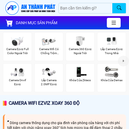
DANH MỤC SẢN PHẨM
Camera Ezviz Full
Camera Wifi Có
Camera 360 Ezviz
Lắp Camera Ezviz
Color Ngoài Trời
Chống Trộm
Ngoài Trời
Trong Nhà
Ezviz
Camera Onvif
Lắp Camera
Khóa Cửa Zkteco
Khóa Cửa Demax
Ezviz
2.0MP Ezviz
CAMERA WIFI EZVIZ XOAY 360 ĐỘ
Dòng camera thông dụng cho gia đình văn phòng cửa hàng với chi phí
tiết kiệm với chức năng xoay 360° tích hợp micro loa để đàm thoại 2 chiều