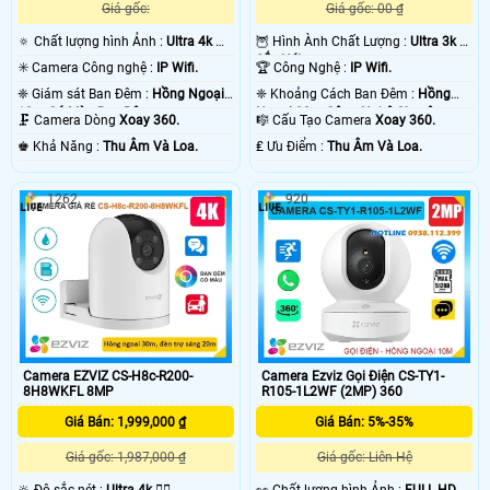
Giá gốc:
Giá gốc: 00 ₫
🔅 Chất lượng hình Ảnh :
Ultra 4k 👍🏾
🦉 Hình Ành Chất Lượng :
Ultra 3k +
.
Sắc Nét .
✳️ Camera Công nghệ :
IP Wifi.
🏆 Công Nghệ :
IP Wifi.
❈ Giám sát Ban Đêm :
Hồng Ngoại
❈ Khoảng Cách Ban Đêm :
Hồng
10m Có Màu Ban Ðêm.
Ngoại 20m Công Nghệ Chuyên
🗜️ Camera Dòng
Xoay 360.
🎼️ Cấu Tạo Camera
Xoay 360.
Dụng.
️♚ Khả Năng :
Thu Âm Và Loa.
️₤ Ưu Điểm :
Thu Âm Và Loa.
1262
920
Camera EZVIZ CS-H8c-R200-
Camera Ezviz Gọi Điện CS-TY1-
8H8WKFL 8MP
R105-1L2WF (2MP) 360
Giá Bán: 1,999,000 ₫
Giá Bán: 5%-35%
Giá gốc: 1,987,000 ₫
Giá gốc: Liên Hệ