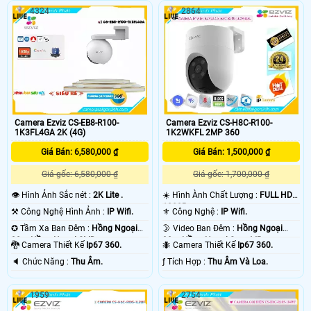
4324
2864
Camera Ezviz CS-EB8-R100-
Camera Ezviz CS-H8C-R100-
1K3FL4GA 2K (4G)
1K2WKFL 2MP 360
Giá Bán: 6,580,000 ₫
Giá Bán: 1,500,000 ₫
Giá gốc: 6,580,000 ₫
Giá gốc: 1,700,000 ₫
👁 Hình Ảnh Sắc nét :
2K Lite .
☀️ Hình Ành Chất Lượng :
FULL HD
1080P .
⚒ Công Nghệ Hình Ảnh :
IP Wifi.
⚜️ Công Nghệ :
IP Wifi.
✪ Tầm Xa Ban Đêm :
Hồng Ngoại
🌛 Video Ban Đêm :
Hồng Ngoại
30m Hồng Ngoại SMD.
30m Hồng Ngoại Smart IR.
🐉️ Camera Thiết Kế
Ip67 360.
🐜 Camera Thiết Kế
Ip67 360.
️🔈 Chức Năng :
Thu Âm.
️ƒ Tích Hợp :
Thu Âm Và Loa.
1959
2754