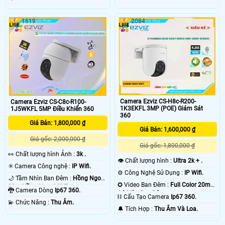
1619
2084
Camera Ezviz CS-H8c-R200-
Camera Ezviz CS-C8c-R100-
1K3EKFL 3MP (POE) Giám Sát
1J5WKFL 5MP Điều Khiển 360
360
Giá Bán: 1,800,000 ₫
Giá Bán: 1,600,000 ₫
Giá gốc: 2,000,000 ₫
Giá gốc: 1,800,000 ₫
️👀 Chất lượng hình Ảnh :
3k .
👁 Chất lượng hình :
Ultra 2k + .
✳️ Camera Công nghệ :
IP Wifi.
⚙ Công Nghệ Sử Dụng :
IP Wifi.
🌙 Tầm Nhìn Ban Đêm :
Hồng Ngoại
✪ Video Ban Đêm :
Full Color 20m
30m Hồng Ngoại SMD.
🐉️ Camera Dòng
Ip67 360.
Có Màu Ban Ðêm.
⛓ Cấu Tạo Camera
Ip67 360.
️💫 Chức Năng :
Thu Âm.
️🔔 Tích Hợp :
Thu Âm Và Loa.