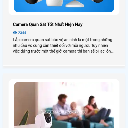
Camera Quan Sát Tốt Nhất Hiện Nay
2344
Lắp camera quan sát bảo vệ an ninh là một trong những
nhu cầu vô cùng cần thiết đối với mỗi người. Tuy nhiên
việc đứng trước một thế giới camera thì bạn sẽ bị lạc lỏng,
phân vân và không biết nên lựa chọn như thế nào cho phù
hợp với túi tiền mà vẫn đảm bảo được chất lượng. Hôm
nay An Thành Phát xin được giới thiệu đến quý anh chị em
các model camera quan sát tốt nhất hiện nay nhằm đem
lại sự lựa chọn phù hợp chất lượng nhất.