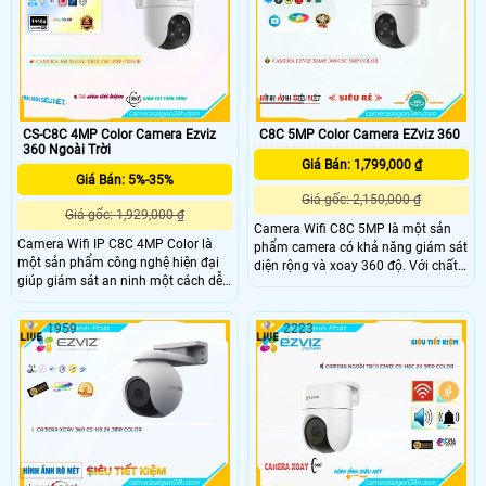
trang bị chức năng thu âm và hỗ trợ
lưu trữ lâu hơn với các công nghệ
nén H
CS-C8C 4MP Color Camera Ezviz
C8C 5MP Color Camera EZviz 360
360 Ngoài Trời
Giá Bán: 1,799,000 ₫
Giá Bán: 5%-35%
Giá gốc: 2,150,000 ₫
Giá gốc: 1,929,000 ₫
Camera Wifi C8C 5MP là một sản
Camera Wifi IP C8C 4MP Color là
phẩm camera có khả năng giám sát
một sản phẩm công nghệ hiện đại
diện rộng và xoay 360 độ. Với chất
giúp giám sát an ninh một cách dễ
lượng hình ảnh 5.0 MP và độ phân
dàng và nhanh chóng. Độ phân giải
giải Ultra 4k lite, camera này tiết
4MP cho hình ảnh cực kỳ rõ nét và
kiệm băng thông và chi phí trong
1959
2223
sắc nét. Bạn có thể kết nối camera
quá trình sử dụng
với mạng wifi trong nhà để xem
hình ảnh trực tiếp trên điện thoại di
động hoặc máy tính từ xa