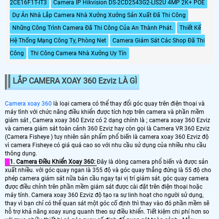
2CE16F1T-IT3
Camera IP Hikvision DS-2CD2543G2-LIS2U 4MP 2K+ POE
Dự Án Nhà Lắp Camera Nhà Xưởng Xưởng Sản Xuất Đã Thi Công
Những Công Trình Camera Đã Thi Công Của An Thành Phát.
Thiết Kế
Hệ Thống Mạng Công Ty, Phòng Net
Camera Giám Sát Các Shop Đã Thi
Công
Thi Công Camera Nhà Xưởng Uy Tín
LẮP CAMERA XOAY 360 Ezviz LÀ GÌ
Camera xoay 360
là loại camera có thể thay đổi góc quay trên điện thoại và
máy tình với chức năng điều khiển được tích hợp trên camera và phần mềm
giám sát , Camera xoay 360 Ezviz có 2 dạng chính là ; camera xoay 360 Ezviz
và camera giám sát toàn cảnh 360 Ezviz hay còn gọi là Camera VR 360 Ezviz
(Camera Fisheye ) tuy nhiên sản phẩm phổ biến là camera xoay 360 Ezviz độ
vì camera Fisheye có giá quá cao so với nhu cầu sử dụng của nhiều nhu cầu
thông dụng.
1. Camera Điều Khiển Xoay 360:
Đây là dòng camera phổ biến và được sản
xuất nhiều. với góc quay ngan là 355 độ và góc quay thẳng đứng là 55 độ cho
phép camera giám sát nữa bán cầu ngay tại vị trí giám sát. góc quay camera
được điều chỉnh trên phần mềm giám sát được cài đặt trên điện thoại hoặc
máy tính. Camera xoay 360 Ezviz độ tạo ra sự linh hoạt cho người sử dụng,
thay vì bạn chỉ có thể quan sát một góc cố định thì thay vào đó phần mềm sẽ
hỗ trợ khả năng xoay xung quanh theo sự điều khiển. Tiết kiệm chi phí hơn so