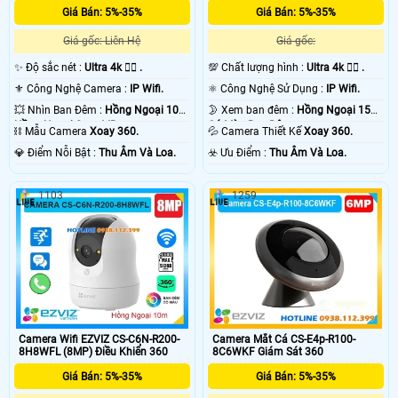
Giá Bán: 5%-35%
Giá Bán: 5%-35%
Giá gốc: Liên Hệ
Giá gốc:
✨ Độ sắc nét :
Ultra 4k 👍🏾 .
💯 Chất lượng hình :
Ultra 4k 👍🏾 .
⚜️ Công Nghệ Camera :
IP Wifi.
⚛️ Công Nghệ Sử Dụng :
IP Wifi.
💥 Nhìn Ban Đêm :
Hồng Ngoại 10m
🌛 Xem ban đêm :
Hồng Ngoại 15m
Hồng Ngoại Smart IR.
Có Màu Ban Ðêm.
⛓ Mẫu Camera
Xoay 360.
💦 Camera Thiết Kế
Xoay 360.
️💎 Điểm Nỗi Bật :
Thu Âm Và Loa.
️☣️ Ưu Điểm :
Thu Âm Và Loa.
1103
1259
Camera Wifi EZVIZ CS-C6N-R200-
Camera Mắt Cá CS-E4p-R100-
8H8WFL (8MP) Điều Khiển 360
8C6WKF Giám Sát 360
Giá Bán: 5%-35%
Giá Bán: 5%-35%