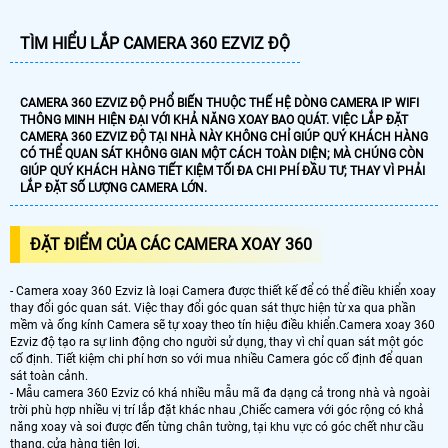
TÌM HIỂU LẮP CAMERA 360 EZVIZ ĐỘ
CAMERA 360 EZVIZ ĐỘ PHỔ BIẾN THUỘC THẾ HỆ DÒNG CAMERA IP WIFI
THÔNG MINH HIỆN ĐẠI VỚI KHẢ NĂNG XOAY BAO QUÁT. VIỆC LẮP ĐẶT
CAMERA 360 EZVIZ ĐỘ TẠI NHÀ NÀY KHÔNG CHỈ GIÚP QUÝ KHÁCH HÀNG
CÓ THỂ QUAN SÁT KHÔNG GIAN MỘT CÁCH TOÀN DIỆN; MÀ CHÚNG CÒN
GIÚP QUÝ KHÁCH HÀNG TIẾT KIỆM TỐI ĐA CHI PHÍ ĐẦU TƯ; THAY VÌ PHẢI
LẮP ĐẶT SỐ LƯỢNG CAMERA LỚN.
ĐẶT ĐIỂM CỦA CÁC CAMERA XOAY 360
- Camera xoay 360 Ezviz là loại Camera được thiết kế để có thể điều khiển xoay
thay đổi góc quan sát. Việc thay đổi góc quan sát thực hiện từ xa qua phần
mềm và ống kính Camera sẽ tự xoay theo tín hiệu điều khiển.Camera xoay 360
Ezviz độ tạo ra sự linh động cho người sử dụng, thay vì chỉ quan sát một góc
cố định. Tiết kiệm chi phí hơn so với mua nhiều Camera góc cố định để quan
sát toàn cảnh.
- Mẫu camera 360 Ezviz có khá nhiều mẫu mã đa dạng cả trong nhà và ngoài
trời phù hợp nhiều vị trí lắp đặt khác nhau ,Chiếc camera với góc rộng có khả
năng xoay và soi được đến từng chân tường, tại khu vực có góc chết như cầu
thang, cửa hàng tiện lợi.