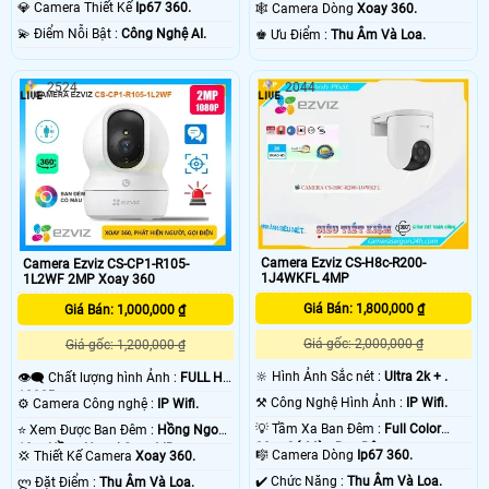
10m Có Màu Ban Ðêm.
💎 Camera Thiết Kế
Ip67 360.
🕸️ Camera Dòng
Xoay 360.
️💫 Điểm Nỗi Bật :
Công Nghệ AI.
️♚ Ưu Điểm :
Thu Âm Và Loa.
2524
2044
Camera Ezviz CS-H8c-R200-
Camera Ezviz CS-CP1-R105-
1J4WKFL 4MP
1L2WF 2MP Xoay 360
Giá Bán: 1,800,000 ₫
Giá Bán: 1,000,000 ₫
Giá gốc: 2,000,000 ₫
Giá gốc: 1,200,000 ₫
🔆 Hình Ảnh Sắc nét :
Ultra 2k + .
👁️‍🗨 Chất lượng hình Ảnh :
FULL HD
1080P .
⚒ Công Nghệ Hình Ảnh :
IP Wifi.
⚙ Camera Công nghệ :
IP Wifi.
💡 Tầm Xa Ban Đêm :
Full Color
⭐ Xem Được Ban Đêm :
Hồng Ngoại
20m Có Màu Ban Ðêm.
10m Hồng Ngoại Smart IR.
🎼️ Camera Dòng
Ip67 360.
💢 Thiết Kế Camera
Xoay 360.
️✔️ Chức Năng :
Thu Âm Và Loa.
️ლ Đặt Điểm :
Thu Âm Và Loa.