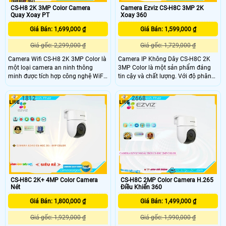
CS-H8 2K 3MP Color Camera
Camera Ezviz CS-H8C 3MP 2K
Quay Xoay PT
Xoay 360
Giá Bán: 1,699,000 ₫
Giá Bán: 1,599,000 ₫
Giá gốc: 2,299,000 ₫
Giá gốc: 1,729,000 ₫
Camera Wifi CS-H8 2K 3MP Color là
Camera IP Không Dây CS-H8C 2K
một loại camera an ninh thông
3MP Color là một sản phẩm đáng
minh được tích hợp công nghệ WiFi,
tin cậy và chất lượng. Với độ phân
cho phép bạn giám sát ngôi nhà,
giải 2K và 3MP, nó cho phép bạn ghi
văn phòng hoặc bất kỳ không gian
lại và xem hình ảnh sắc nét và chi
1812
2668
nào khác từ xa thông qua kết nối
tiết. Điểm nổi bật của sản phẩm này
internet. Camera này có độ phân
là tính năng không dây, giúp bạn dễ
giải cao 2K và chất lượng hình ảnh
dàng cài đặt và vận hành mà không
3MP, giúp bạn có được hình ảnh rõ
cần đến dây cáp phức tạp
nét và chi tiết
CS-H8C 2K+ 4MP Color Camera
CS-H8C 2MP Color Camera H.265
Nét
Điều Khiển 360
Giá Bán: 1,800,000 ₫
Giá Bán: 1,499,000 ₫
Giá gốc: 1,929,000 ₫
Giá gốc: 1,990,000 ₫