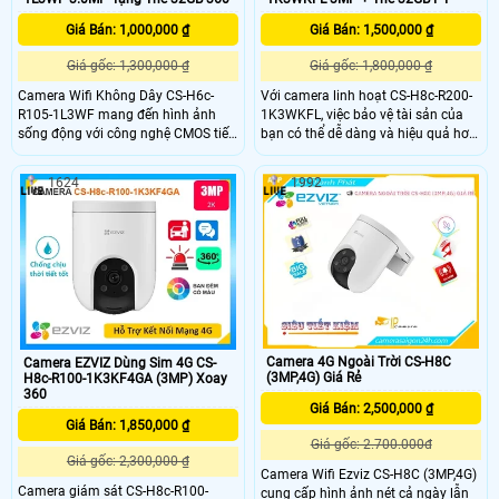
Giá Bán: 1,000,000 ₫
Giá Bán: 1,500,000 ₫
Giá gốc: 1,300,000 ₫
Giá gốc: 1,800,000 ₫
Camera Wifi Không Dây CS-H6c-
Với camera linh hoạt CS-H8c-R200-
R105-1L3WF mang đến hình ảnh
1K3WKFL, việc bảo vệ tài sản của
sống động với công nghệ CMOS tiết
bạn có thể dễ dàng và hiệu quả hơn
kiệm năng lượng có phát hiện
bao giờ hết. Từ ban ngày đến ban
chuyển động thông minh, hình dáng
đêm, bạn có thể tận hưởng góc nhìn
1624
1992
người, xem ban đêm 10m Hồng
rõ ràng và toàn diện của không gian
Ngoại lưu độc lập trên thẻ nhớ. Chip
ngoại vi của mình - cho dù đó là nhà
hình ảnh 3.0 MP, tiết kiệm chi phí với
của bạn hay doanh nghiệp của bạn
chất lượng cao, tải nhanh H.265/H
- với hình ảnh 2K và phạm vi 360°
Camera 4G Ngoài Trời CS-H8C
Camera EZVIZ Dùng Sim 4G CS-
(3MP,4G) Giá Rẻ
H8c-R100-1K3KF4GA (3MP) Xoay
360
Giá Bán: 2,500,000 ₫
Giá Bán: 1,850,000 ₫
Giá gốc: 2.700.000đ
Giá gốc: 2,300,000 ₫
Camera Wifi Ezviz CS-H8C (3MP,4G)
Camera giám sát CS-H8c-R100-
cung cấp hình ảnh nét cả ngày lẫn