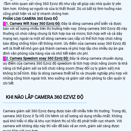
-Tầm nhìn quan sát rộng 360 Ezviz độ như vậy sẽ giúp các nhà quản lý yên
tâm hơn. Không sợ người và của bị thất thoát. Dù có bất kỳ tình huống nào
cũng phát hiện và xử lý nhanh chóng hơn.
PHÂN LOẠI CAMERA 360 Ezviz ĐỘ
1. Camera Wifi Xoay 360 Ezviz Độ:
Đây là dòng camera phổ biến và được
bán với số lượng nhiều trên thị trường hiện nay. Dòng camera 360 Ezviz độ này
thường có chức năng chung là tích hợp loa và micro, tích hợp wifi và cả dây
mạng lan, ngoài ra một số dòng camera cao cấp có thể tích hợp chức năng
báo động chống trộm rất thông minh. Ưu điểm của camera xoay 360 Ezviz độ
wifi là thiết kế nhỏ gọn giá thành camera rẻ phù hợp lắp cho nhiều dự án gia
đình văn phòng cửa hàng vừa và nhỏ tiết kiệm chi phí.
2. Camera Speedom xoay 360 Ezviz Độ:
Đây là dòng camera chuyên dụng .
ưu điểm của camera 360 Ezviz độ speedom là tích hợp chức năng zoom là khả
năng có thể giám sát xa bởi chức năng zoom (thay đổi cự ly giám sát) mà
không bị bể hình. Đây là dòng camera thiết kế to và chuyên nghiệp phù hợp với
những công trình ngoài trời. kho xưởng và giám sát văn phòng to cần quản lý
chi tiết.
KHI NÀO LẮP CAMERA 360 EZVIZ ĐỘ
Camera giám sát 360 Ezviz đang được bán rất nhiều trên thị trường. Trong đó,
camera 360 Ezviz ở Tp Hồ Chí Minh có số lượng sử dụng nhiều nhất. Không
quá khó hiểu vì đây là khu vực thành thị có tốc độ phát triển cực nhanh. Với
camera wifi không dây này thì vấn đề bảo vệ an ninh, giám sát càng được