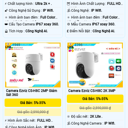
️⚡ Chất lượng hình :
Ultra 2k + .
🦉 Hình Ành Chất Lượng :
FULL HD
1080P .
🌠 Công Nghệ Sử Dụng :
IP Wifi.
🕉️ Công Nghệ :
IP Wifi.
🔅 Hình ảnh ban đêm :
Full Color
🔅 Hình ảnh ban đêm :
Full Color
15m Có Màu Ban Ðêm.
15m Hồng Ngoại Smart IR.
👑 Cấu Tạo Camera
IP67 xoay 360.
💢 Mẫu Camera
IP67 xoay 360.
️🔮 Tích Hợp :
Công Nghệ AI.
️₤ Điểm Nỗi Bật :
Công Nghệ AI.
1949
2396
Camera Ezviz CS-H8C 2MP Giám
Camera Ezviz CS-H8C 2K 3MP
Sát 360
Giá Bán: 5%-35%
Giá Bán: 5%-35%
Giá gốc: 2,590,000 ₫
Giá gốc: 2,590,000 ₫
🔆 Độ sắc nét :
2K Lite .
️⚡ Hình Ảnh Sắc nét :
FULL HD
🕉️ Công Nghệ Camera :
IP Wifi.
1080P .
🕉️ Công Nghệ Hình Ảnh :
IP Wifi.