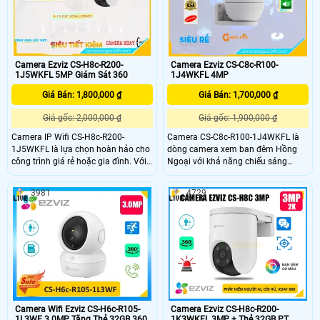
Camera Ezviz CS-H8c-R200-
Camera Ezviz CS-C8c-R100-
1J5WKFL 5MP Giám Sát 360
1J4WKFL 4MP
Giá Bán: 1,800,000 ₫
Giá Bán: 1,700,000 ₫
Giá gốc: 2,000,000 ₫
Giá gốc: 1,900,000 ₫
Camera IP Wifi CS-H8c-R200-
Camera CS-C8c-R100-1J4WKFL là
1J5WKFL là lựa chọn hoàn hảo cho
dòng camera xem ban đêm Hồng
công trình giá rẻ hoặc gia đình. Với
Ngoại với khả năng chiếu sáng
độ phân giải sắc nét lên đến 5.0
30m, mang đến hình ảnh sắc nét ở
megapixel, bạn sẽ có cơ hội quan
mọi góc nhìn. Với công nghệ hình
3981
4729
sát mọi chi tiết một cách rõ ràng.
ảnh Ultra 2k, hình ảnh trở nên rõ nét
Đặc biệt, tính năng Full Color cho
và chất lượng cao. Thiết bị còn tích
phép xem ban đêm như ban ngày
hợp công nghệ IP Wifi, giúp dễ dàng
trong khoảng cách 20m, tiết kiệm và
kết nối và sử dụng trong nhà
thuận tiện hơn
Camera Wifi Ezviz CS-H6c-R105-
Camera Ezviz CS-H8c-R200-
1L3WF 3.0MP Tặng Thẻ 32GB 360
1K3WKFL 3MP + Thẻ 32GB PT