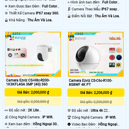
⭐ Hình ảnh ban đêm :
Full Color
❈ Xem Được Ban Đêm :
Full Color
15m Có Màu Ban Ðêm.
🗜️ Camera Theo Mẫu
IP67 xoay
15m Hồng Ngoại Smart IR.
💢 Thiết Kế Camera
IP67 xoay 360.
360.
️🔮 Điểm Nỗi Bật :
Thu Âm Và Loa.
️🔮 Khả Năng :
Thu Âm Và Loa.
2474
1848
Camera Ezviz CS-H8c-R200-
Camera Ezviz CS-C6c-R100-
1K3KFL4GA 3MP (4G) 360
8G8WF 4K PT
Giá Bán: 2,000,000 ₫
Giá Bán: 2,206,000 ₫
Giá gốc: 2,200,000 ₫
Giá gốc: 2,206,000 ₫
️👀 Độ sắc nét :
2K Lite .
💯 Độ sắc nét :
Ultra 4k 👍🏾 .
🕉️ Công Nghệ Camera :
IP Wifi.
🏆 Công Nghệ Camera :
IP Wifi.
❈ Xem ban đêm :
Hồng Ngoại 30m
🌚 Video Ban Đêm :
Hồng Ngoại
Hồng Ngoại Smart IR.