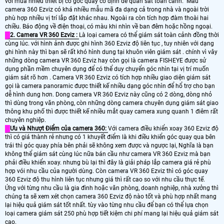
với mua nhiều thiết bị có góc quay cố định để quan sát toàn cảnh. Mẫu
camera 360 Ezviz có khá nhiều mẫu mã đa dạng cả trong nhà và ngoài trời
phù hợp nhiều vị trí lắp đặt khác nhau. Ngoài ra còn tích hợp đàm thoài hai
chiều. Báo động về điện thoại, có màu khi nhìn về ban đêm hoặc hồng ngoại.
2. Camera VR 360 Ezviz :
Là loại camera có thể giám sát toàn cảnh đồng thời
cùng lúc. với hình ảnh được ghi hình 360 Ezviz độ liên tục , tuy nhiên với dạng
ghi hình này thì bạn sẽ rất khó hình dung tại khuôn viên giám sát . chính vì vây
những dòng camera VR 360 Ezviz hay còn gọi là camera FISHEYE được sử
dụng phần mềm chuyên dụng để có thể duy chuyển góc nhìn tại vị trí muốn
giám sát rõ hơn . Camera VR 360 Ezviz có tích hợp nhiều giao diện giám sát
gọi là camera panoramic được thiết kế nhiều dạng góc nhìn để hổ trợ cho bạn
dễ hình dung hơn. Dong camera VR 360 Ezviz này cũng có 2 dòng, dòng nhỏ
thì dùng trong văn phòng, còn những dòng camera chuyên dụng giám sát giao
thông khu phố thì được thiết kế nhiều mắt quay camera xung quanh 1 điêm rất
chuyên nghiệp.
Ưu và Nhượt Điểm của camera 360:
Với camera điều khiển xoay 360 Ezviz độ
thì có giá thành rẻ nhưng có 1 khuyết điểm là khi điều khiển góc quay qua bên
trái thì góc quay phía bên phải sẽ không xem được và ngược lại, Nghĩa là bạn
không thể giám sát cùng lúc nữa bán cầu như camera VR 360 Ezviz mà bạn
phải điều khiển xoay. nhưng bù lại thì đây là giải pháp lắp camera giá rẻ phù
hợp vói nhu cầu của người dùng. Còn camera VR 360 Ezviz thì có góc quay
360 Ezviz độ thu hình liên tục nhưng giá thì rất cao so với nhu cầu thực tế.
Ứng với từng nhu cầu là gia đình hoặc văn phòng, doanh nghiệp, nhà xưởng thì
chúng ta sẽ xem xét chọn camera 360 Ezviz độ nào tốt và phù hợp nhất mang
lại hiệu quả giám sát tốt nhất. tùy vào từng nhu cầu để bạn có thể lựa chọn
loại camera giám sát 250 phù hợp tiết kiệm chi phí mang lại hiệu quả giám sát
cao.