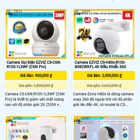
độ, bao quát toàn bộ không gian.
thoại chỉ cần 1 chạm dễ dàng giám
Công nghệ nén H.265 giúp tiết kiệm
sát trên điện thoại hồng ngoại tầm
2833
3499
băng thông, tích hợp AI phát hiện và
nhìn xa 10m. Camera được thiết kế
theo dõi chuyển động thông minh.
mỹ thuật cao và bắt mắt, camera có
Ngoài ra, camera hỗ trợ thẻ nhớ lên
khả năng xoay 360 độ tích họp mic
đến 512GB, đàm thoại hai chiều với
và loa đàm thoại 2 chiều, phát hiện
micro và loa tích hợp, cùng hồng
và theo dõi chuyển động thông
ngoại 10m giúp quan sát rõ ràng cả
minh camera cho hình ảnh sắc nét
trong đêm.
giá rẻ.
Camera Gọi Điện EZVIZ CS-C6N-
Camera EZVIZ CS-H80x-R100-
R105-1L3WF (C6N Pro)
8G82WKFL 4K Điều Khiển 360
Giá Bán: 900,000 ₫
Giá Bán: 2,500,000 ₫
Giá gốc: 1,300,000 ₫
Giá gốc: 2,632,000 ₫
Camera CS-C6N-R105-1L3WF (C6N
Camera Ezviz H80x là dòng camera
Pro) là thiết bị giám sát chất lượng
xoay 360 độ ngoài trời với độ phân
cao với độ phân giải 2K (2304 ×
giải lên đến 4K, có model là CS-
1296) mang lại hình ảnh sắc nét và
H80x-R100-8G82WKFL. Được thiết
chi tiết Camera có khả năng quay
kế đặc biệt để quan sát ban đêm
2756
3397
xoay 360 độ đàm thoại 2 chiều tích
trong điều kiện ánh sáng cực yếu
hợp nút gọi điện cảm ứng tiện lợi
hoặc tối hoàn toàn. Với khả năng
giúp bạn dễ dàng tương tác từ xa
quay đêm siêu nhạy sáng và khẩu
độ F1