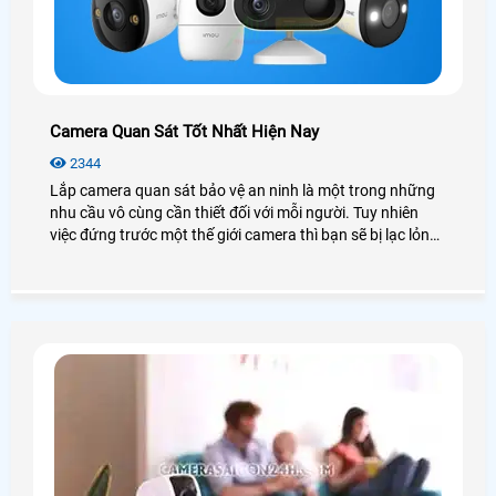
Camera Quan Sát Tốt Nhất Hiện Nay
2344
Lắp camera quan sát bảo vệ an ninh là một trong những
nhu cầu vô cùng cần thiết đối với mỗi người. Tuy nhiên
việc đứng trước một thế giới camera thì bạn sẽ bị lạc lỏng,
phân vân và không biết nên lựa chọn như thế nào cho phù
hợp với túi tiền mà vẫn đảm bảo được chất lượng. Hôm
nay An Thành Phát xin được giới thiệu đến quý anh chị em
các model camera quan sát tốt nhất hiện nay nhằm đem
lại sự lựa chọn phù hợp chất lượng nhất.