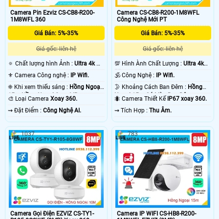
phát âm thanh ngay trên camera. Đa phân camera xoay 360 Ezviz độ được sử
Camera Pin Ezviz CS-CB8-R200-
Camera CS-CB8-R200-1M8WFL
dụng cho những công trình số lượng ít camera. 💡
1M8WFL 360
Công Nghệ Mới PT
Giá Bán: 5%-35%
Giá Bán: 5%-35%
Giá gốc: liên hệ
Giá gốc: liên hệ
🔅 Chất lượng hình Ảnh :
Ultra 4k 👍🏾
💯 Hình Ành Chất Lượng :
Ultra 4k
.
👍🏾 .
⚜️ Camera Công nghệ :
IP Wifi.
🕉️ Công Nghệ :
IP Wifi.
❈ Khi xem thiếu sáng :
Hồng Ngoại
🌛 Khoảng Cách Ban Đêm :
Hồng
15m Hồng Ngoại Smart IR.
Ngoại 15m Có Màu Ban Ðêm.
🎨 Loại Camera
Xoay 360.
🐜 Camera Thiết Kế
IP67 xoay 360.
️⇝ Đặt Điểm :
Công Nghệ AI.
️⇝ Tích Hợp :
Thu Âm.
'
1037
783
Camera Gọi Điện EZVIZ CS-TY1-
Camera IP WIFI CS-HB8-R200-