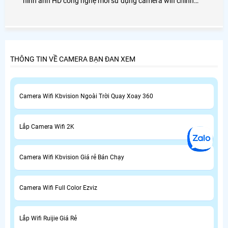
hình ảnh HD công nghệ mới sử dụng camera wifi chính
hãng lắp tại quận 1 tiệu chí ổn định mẫu phong phú đa
dạng
THÔNG TIN VỀ CAMERA BẠN ĐAN XEM
Camera Wifi Kbvision Ngoài Trời Quay Xoay 360
Lắp Camera Wifi 2K
Camera Wifi Kbvision Giá rẻ Bán Chạy
Camera Wifi Full Color Ezviz
Lắp Wifi Ruijie Giá Rẻ