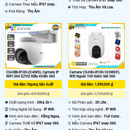
🔩 Thiết Kế Camera
IP67 xoay 360.
Ngoại 30m Hồng Ngoại SMD.
🕉️ Camera Theo Mẫu
IP67 xoay
️✤ Tích Hợp :
Thu Âm Và Loa.
360.
️☣️ Khả Năng :
Thu Âm.
3069
3009
CS-HB8-R100-2C4WDL Camera IP
Camera CS-H8c-R100-1K3WKFL
WIFI 360 EZVIZ Điều Khiển 360
Wifi Ngoài Trời Giám Sát 360
Giá Bán: Ngưng Sản Xuất
Giá Bán: 1,599,000 ₫
Giá gốc: 4,518,000 ₫
Giá gốc: 1,729,000 ₫
👁 Chất lượng hình :
Ultra 2k + .
🔆 Độ Phân giải :
2K Lite .
🏆 Công Nghệ Sử Dụng :
IP Wifi.
⚛️ Tích hợp công nghệ :
IP Wifi.
🌚 Hình ảnh ban đêm :
Hồng Ngoại
💡 Hình ảnh ban đêm :
Full Color
30m Hồng Ngoại SMD.
15m Hồng Ngoại Smart IR.
🗜️ Camera Thiết Kế
IP67 xoay 360.
♊ Mẫu Camera
IP67 xoay 360.