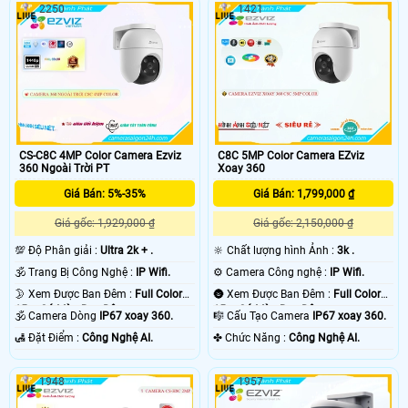
2250
1421
CS-C8C 4MP Color Camera Ezviz
C8C 5MP Color Camera EZviz
360 Ngoài Trời PT
Xoay 360
Giá Bán: 5%-35%
Giá Bán: 1,799,000 ₫
Giá gốc: 1,929,000 ₫
Giá gốc: 2,150,000 ₫
💯 Độ Phân giải :
Ultra 2k + .
🔆 Chất lượng hình Ảnh :
3k .
🕉️ Trang Bị Công Nghệ :
IP Wifi.
⚙ Camera Công nghệ :
IP Wifi.
🌛 Xem Được Ban Đêm :
Full Color
🌚 Xem Được Ban Đêm :
Full Color
15m Có Màu Ban Ðêm.
15m Có Màu Ban Ðêm.
🕉️ Camera Dòng
IP67 xoay 360.
🎼️ Cấu Tạo Camera
IP67 xoay 360.
️🛃 Đặt Điểm :
Công Nghệ AI.
️✤ Chức Năng :
Công Nghệ AI.
1948
1957