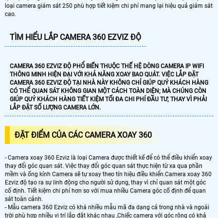
loại camera giám sát 250 phù hợp tiết kiệm chi phí mang lại hiệu quả giám sát
cao.
TÌM HIỂU LẮP CAMERA 360 EZVIZ ĐỘ
CAMERA 360 EZVIZ ĐỘ PHỔ BIẾN THUỘC THẾ HỆ DÒNG CAMERA IP WIFI
THÔNG MINH HIỆN ĐẠI VỚI KHẢ NĂNG XOAY BAO QUÁT. VIỆC LẮP ĐẶT
CAMERA 360 EZVIZ ĐỘ TẠI NHÀ NÀY KHÔNG CHỈ GIÚP QUÝ KHÁCH HÀNG
CÓ THỂ QUAN SÁT KHÔNG GIAN MỘT CÁCH TOÀN DIỆN; MÀ CHÚNG CÒN
GIÚP QUÝ KHÁCH HÀNG TIẾT KIỆM TỐI ĐA CHI PHÍ ĐẦU TƯ; THAY VÌ PHẢI
LẮP ĐẶT SỐ LƯỢNG CAMERA LỚN.
ĐẶT ĐIỂM CỦA CÁC CAMERA XOAY 360
- Camera xoay 360 Ezviz là loại Camera được thiết kế để có thể điều khiển xoay
thay đổi góc quan sát. Việc thay đổi góc quan sát thực hiện từ xa qua phần
mềm và ống kính Camera sẽ tự xoay theo tín hiệu điều khiển.Camera xoay 360
Ezviz độ tạo ra sự linh động cho người sử dụng, thay vì chỉ quan sát một góc
cố định. Tiết kiệm chi phí hơn so với mua nhiều Camera góc cố định để quan
sát toàn cảnh.
- Mẫu camera 360 Ezviz có khá nhiều mẫu mã đa dạng cả trong nhà và ngoài
trời phù hợp nhiều vị trí lắp đặt khác nhau ,Chiếc camera với góc rộng có khả