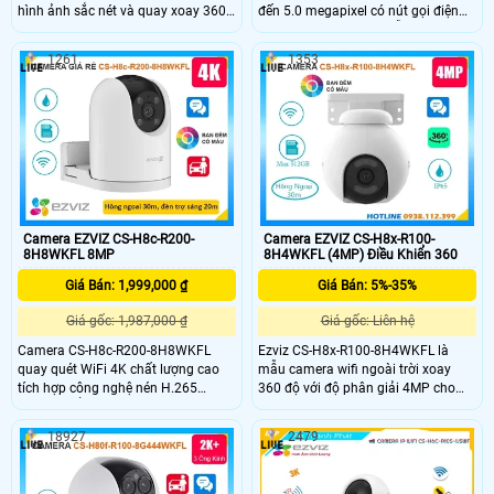
hình ảnh sắc nét và quay xoay 360
đến 5.0 megapixel có nút gọi điện
độ, bao quát toàn bộ không gian.
thoại chỉ cần 1 chạm dễ dàng giám
Công nghệ nén H.265 giúp tiết kiệm
sát trên điện thoại hồng ngoại tầm
1261
1353
băng thông, tích hợp AI phát hiện và
nhìn xa 10m. Camera được thiết kế
theo dõi chuyển động thông minh.
mỹ thuật cao và bắt mắt, camera có
Ngoài ra, camera hỗ trợ thẻ nhớ lên
khả năng xoay 360 độ tích họp mic
đến 512GB, đàm thoại hai chiều với
và loa đàm thoại 2 chiều, phát hiện
micro và loa tích hợp, cùng hồng
và theo dõi chuyển động thông
ngoại 10m giúp quan sát rõ ràng cả
minh camera cho hình ảnh sắc nét
trong đêm.
giá rẻ.
Camera EZVIZ CS-H8c-R200-
Camera EZVIZ CS-H8x-R100-
8H8WKFL 8MP
8H4WKFL (4MP) Điều Khiển 360
Giá Bán: 1,999,000 ₫
Giá Bán: 5%-35%
Giá gốc: 1,987,000 ₫
Giá gốc: Liên hệ
Camera CS-H8c-R200-8H8WKFL
Ezviz CS-H8x-R100-8H4WKFL là
quay quét WiFi 4K chất lượng cao
mẫu camera wifi ngoài trời xoay
tích hợp công nghệ nén H.265
360 độ với độ phân giải 4MP cho
camera nổi bật với khả năng phát
chất lượng hình ảnh sắc nét.
hiện người, phương tiện, theo dõi
Camera hỗ trợ các tính năng nổi bật
18927
2479
chuyển động thông minh và cảnh
như phát hiện người và phương tiện
báo hiệu quả bằng còi, đèn chớp.
công nghệ AI độ chính xác cao, thu
Với hồng ngoại 30m, đèn trợ sáng
phóng tự động theo dõi chuyển