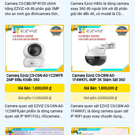
Camera CS-CB8/SP-R105 chính
Camera Ezviz H80x là dòng camera
hãng EZVIZ với độ phân giải 3MP
xoay 360 độ ngoài trời với độ phân
cho an ninh gia đìnhcamera tích
giải lên đến 4K, có model là CS-
hợp tấm pin 10400mAh, hoạt động
H80x-R100-8G82WKFL. Được thiết
tới 210 ngày, hỗ trợ quay 340°
kế đặc biệt để quan sát ban đêm
35205
5684
ngang và 65° dọc, cùng tính năng
trong điều kiện ánh sáng cực yếu
phát hiện chuyển động thông minh.
hoặc tối hoàn toàn. Với khả năng
Với khả năng đàm thoại hai chiều,
quay đêm siêu nhạy sáng và khẩu
khe thẻ nhớ 256GB, hồng ngoại 15m
độ F1
và chuẩn IP65, đây là giải pháp
toàn diện cho mọi nhu cầu giám sát
Camera Ezviz CS-C6N-A0-1C2WFR
Camera Ezviz CS-C8W-A0-
2MP Điều Khiển 360
1F4WKFL 4MP 3K Giám Sát 360
Giá Bán: 1,000,000 ₫
Giá Bán: 1,800,000 ₫
Giá gốc: 1,100,000 ₫
Giá gốc: 2,000,000 ₫
Camera quan sát EZVIZ CS-C6N-A0-
Camera quan sát EZVIZ CS-C8W-A0-
1C2WFR,sản phẩm là dòng camera
1F4WKFL là dòng camera quan sát
quan sát IP WIFI FULL HD,camera
IP WIFI quay xoay chuyên dụng.
hỗ trợ độ phân giải 2.0 Megapixel.
Camera hỗ trợ dộ phâm giải 4.0
Camera hỗ trợ quay xoay 4 chiều
Megapixel(2K+). Camera hỗ trợ
3396
2755
(góc xoay ngang: 340°, góc xoay
giám sát an ninh có màu ban đêm