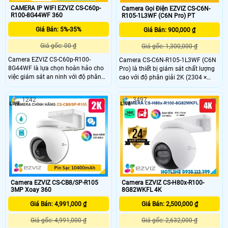
CAMERA IP WIFI EZVIZ CS-C60p-
Camera Gọi Điện EZVIZ CS-C6N-
R100-8G44WF 360
R105-1L3WF (C6N Pro) PT
Giá Bán: 5%-35%
Giá Bán: 900,000 ₫
Giá gốc: 00 ₫
Giá gốc: 1,300,000 ₫
Camera EZVIZ CS-C60p-R100-
Camera CS-C6N-R105-1L3WF (C6N
8G44WF là lựa chọn hoàn hảo cho
Pro) là thiết bị giám sát chất lượng
việc giám sát an ninh với độ phân
cao với độ phân giải 2K (2304 ×
giải 2K+ sắc nét và góc nhìn rộng
1296) mang lại hình ảnh sắc nét và
lên đến 93°. Sản phẩm được trang bị
chi tiết Camera có khả năng quay
1242
3497
công nghệ AI thông minh giúp phát
xoay 360 độ đàm thoại 2 chiều tích
hiện và theo dõi chuyển động, cùng
hợp nút gọi điện cảm ứng tiện lợi
khả năng đàm thoại hai chiều tiện
giúp bạn dễ dàng tương tác từ xa
lợi. Với tầm nhìn ban đêm lên đến
10m và khả năng kết nối Wi-Fi băng
kép (2
Camera EZVIZ CS-CB8/SP-R105
Camera EZVIZ CS-H80x-R100-
3MP Xoay 360
8G82WKFL 4K
Giá Bán: 4,991,000 ₫
Giá Bán: 2,500,000 ₫
Giá gốc: 4,991,000 ₫
Giá gốc: 2,632,000 ₫