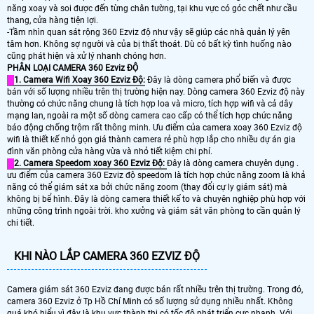
năng xoay và soi được đến từng chân tường, tại khu vực có góc chết như cầu
thang, cửa hàng tiện lợi.
-Tầm nhìn quan sát rộng 360 Ezviz độ như vậy sẽ giúp các nhà quản lý yên
tâm hơn. Không sợ người và của bị thất thoát. Dù có bất kỳ tình huống nào
cũng phát hiện và xử lý nhanh chóng hơn.
PHÂN LOẠI CAMERA 360 Ezviz ĐỘ
1. Camera Wifi Xoay 360 Ezviz Độ:
Đây là dòng camera phổ biến và được
bán với số lượng nhiều trên thị trường hiện nay. Dòng camera 360 Ezviz độ này
thường có chức năng chung là tích hợp loa và micro, tích hợp wifi và cả dây
mạng lan, ngoài ra một số dòng camera cao cấp có thể tích hợp chức năng
báo động chống trộm rất thông minh. Ưu điểm của camera xoay 360 Ezviz độ
wifi là thiết kế nhỏ gọn giá thành camera rẻ phù hợp lắp cho nhiều dự án gia
đình văn phòng cửa hàng vừa và nhỏ tiết kiệm chi phí.
2. Camera Speedom xoay 360 Ezviz Độ:
Đây là dòng camera chuyên dụng .
ưu điểm của camera 360 Ezviz độ speedom là tích hợp chức năng zoom là khả
năng có thể giám sát xa bởi chức năng zoom (thay đổi cự ly giám sát) mà
không bị bể hình. Đây là dòng camera thiết kế to và chuyên nghiệp phù hợp với
những công trình ngoài trời. kho xưởng và giám sát văn phòng to cần quản lý
chi tiết.
KHI NÀO LẮP CAMERA 360 EZVIZ ĐỘ
Camera giám sát 360 Ezviz đang được bán rất nhiều trên thị trường. Trong đó,
camera 360 Ezviz ở Tp Hồ Chí Minh có số lượng sử dụng nhiều nhất. Không
quá khó hiểu vì đây là khu vực thành thị có tốc độ phát triển cực nhanh. Với