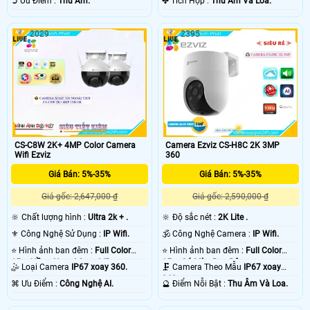
️➲ Ưu Điểm :
Thu Âm.
️✤ Tích Hợp :
Thu Âm Và Loa.
2029
2395
CS-C8W 2K+ 4MP Color Camera
Camera Ezviz CS-H8C 2K 3MP
Wifi Ezviz
360
Giá Bán: 5%-35%
Giá Bán: 5%-35%
Giá gốc: 2,647,000 ₫
Giá gốc: 2,590,000 ₫
🔆 Chất lượng hình :
Ultra 2k + .
🔆 Độ sắc nét :
2K Lite .
⚜️ Công Nghệ Sử Dụng :
IP Wifi.
🕉️ Công Nghệ Camera :
IP Wifi.
⭐ Hình ảnh ban đêm :
Full Color
⭐ Hình ảnh ban đêm :
Full Color
15m Hồng Ngoại Smart IR.
15m Có Màu Ban Ðêm.
🤹 Loại Camera
IP67 xoay 360.
🗜️ Camera Theo Mẫu
IP67 xoay
360.
️⌘ Ưu Điểm :
Công Nghệ AI.
️🔮 Điểm Nỗi Bật :
Thu Âm Và Loa.