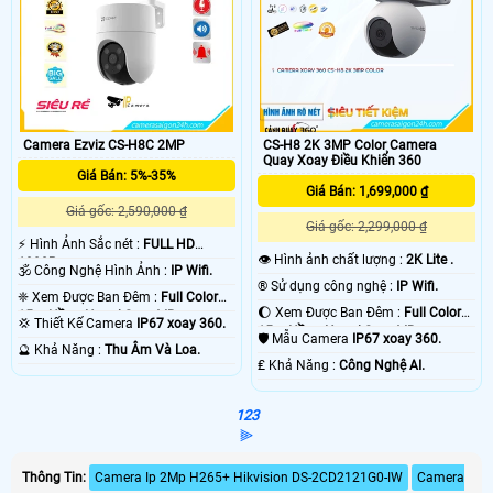
Camera Ezviz CS-H8C 2MP
CS-H8 2K 3MP Color Camera
Quay Xoay Điều Khiển 360
Giá Bán: 5%-35%
Giá Bán: 1,699,000 ₫
Giá gốc: 2,590,000 ₫
Giá gốc: 2,299,000 ₫
️⚡ Hình Ảnh Sắc nét :
FULL HD
👁 Hình ảnh chất lượng :
2K Lite .
1080P .
🕉️ Công Nghệ Hình Ảnh :
IP Wifi.
®️ Sử dụng công nghệ :
IP Wifi.
❈ Xem Được Ban Đêm :
Full Color
🌔 Xem Được Ban Đêm :
Full Color
15m Hồng Ngoại Smart IR.
💢 Thiết Kế Camera
IP67 xoay 360.
15m Hồng Ngoại Smart IR.
🛡 Mẫu Camera
IP67 xoay 360.
️🔮 Khả Năng :
Thu Âm Và Loa.
️₤ Khả Năng :
Công Nghệ AI.
1
2
3
⫸
Thông Tin:
Camera Ip 2Mp H265+ Hikvision DS-2CD2121G0-IW
Camera