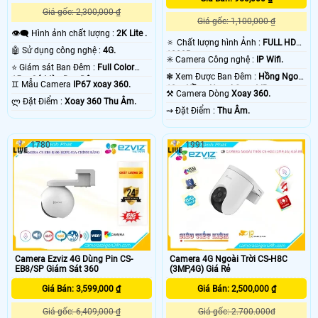
Giá gốc: 2,300,000 ₫
Giá gốc: 1,100,000 ₫
👁️‍🗨 Hình ảnh chất lượng :
2K Lite .
🔅 Chất lượng hình Ảnh :
FULL HD
🤖️ Sử dụng công nghệ :
4G.
1080P .
✳️ Camera Công nghệ :
IP Wifi.
⭐ Giám sát Ban Đêm :
Full Color
❃ Xem Được Ban Đêm :
Hồng Ngoại
15m Có Màu Ban Ðêm.
♊ Mẫu Camera
IP67 xoay 360.
10m Hồng Ngoại Smart IR.
⚒ Camera Dòng
Xoay 360.
️ლ Đặt Điểm :
Xoay 360 Thu Âm.
️⇝ Đặt Điểm :
Thu Âm.
1780
1991
Camera Ezviz 4G Dùng Pin CS-
Camera 4G Ngoài Trời CS-H8C
EB8/SP Giám Sát 360
(3MP,4G) Giá Rẻ
Giá Bán: 3,599,000 ₫
Giá Bán: 2,500,000 ₫
Giá gốc: 6,409,000 ₫
Giá gốc: 2.700.000đ