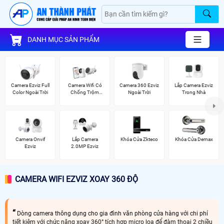
DANH MỤC SẢN PHẨM
Camera Ezviz Full
Camera Wifi Có
Camera 360 Ezviz
Lắp Camera Ezviz
Color Ngoài Trời
Chống Trộm
Ngoài Trời
Trong Nhà
Ezviz
Camera Onvif
Lắp Camera
Khóa Cửa Zkteco
Khóa Cửa Demax
Ezviz
2.0MP Ezviz
CAMERA WIFI EZVIZ XOAY 360 ĐỘ
Dòng camera thông dụng cho gia đình văn phòng cửa hàng với chi phí
tiết kiệm với chức năng xoay 360° tích hợp micro loa để đàm thoại 2 chiều