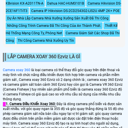
KBvision KX-A2011TN-A
Dahua HAC-HUM3101B
Camera Hikvision DS-
2CE16F1T-IT3
Camera IP Hikvision DS-2CD2543G2-LIS2U 4MP 2K+ POE
Dự Án Nhà Lắp Camera Nhà Xưởng Xưởng Sản Xuất Đã Thi Công
Những Công Trình Camera Đã Thi Công Của An Thành Phát.
Thiết Kế
Hệ Thống Mạng Công Ty, Phòng Net
Camera Giám Sát Các Shop Đã Thi
Công
Thi Công Camera Nhà Xưởng Uy Tín
LẮP CAMERA XOAY 360 Ezviz LÀ GÌ
Camera xoay 360
là loại camera có thể thay đổi góc quay trên điện thoại và
máy tình với chức năng điều khiển được tích hợp trên camera và phần mềm
giám sát , Camera xoay 360 Ezviz có 2 dạng chính là ; camera xoay 360 Ezviz
và camera giám sát toàn cảnh 360 Ezviz hay còn gọi là Camera VR 360 Ezviz
(Camera Fisheye ) tuy nhiên sản phẩm phổ biến là camera xoay 360 Ezviz độ
vì camera Fisheye có giá quá cao so với nhu cầu sử dụng của nhiều nhu cầu
thông dụng.
1. Camera Điều Khiển Xoay 360:
Đây là dòng camera phổ biến và được sản
xuất nhiều. với góc quay ngan là 355 độ và góc quay thẳng đứng là 55 độ cho
phép camera giám sát nữa bán cầu ngay tại vị trí giám sát. góc quay camera
được điều chỉnh trên phần mềm giám sát được cài đặt trên điện thoại hoặc
máy tính. Camera xoay 360 Ezviz độ tạo ra sự linh hoạt cho người sử dụng,