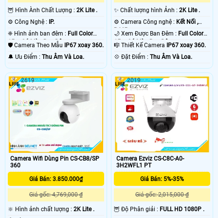
🦉 Hình Ành Chất Lượng :
2K Lite .
✨ Chất lượng hình Ảnh :
2K Lite .
⚙ Công Nghệ :
IP.
⚙ Camera Công nghệ :
Kết Nối ,
RJ45.
❈ Hình ảnh ban đêm :
Full Color
🌙 Xem Được Ban Đêm :
Full Color
15m Có Màu Ban Ðêm.
15m Có Màu Ban Ðêm.
🛡 Camera Theo Mẫu
IP67 xoay 360.
🎼️ Thiết Kế Camera
IP67 xoay 360.
️🔔 Ưu Điểm :
Thu Âm Và Loa.
️💠 Đặt Điểm :
Thu Âm Và Loa.
2619
2019
Camera Wifi Dùng Pin CS-CB8/SP
Camera Ezviz CS-C8C-A0-
360
3H2WFL1 PT
Giá Bán: 3.850.000₫
Giá Bán: 5%-35%
Giá gốc: 4,769,000 ₫
Giá gốc: 2,015,000 ₫
🔆 Hình ảnh chất lượng :
2K Lite .
🦉 Độ Phân giải :
FULL HD 1080P .