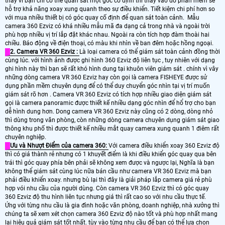
thay vì bạn chỉ có thể quan sát một góc cố định thì thay vào đó phần mềm sẽ
hỗ trợ khả năng xoay xung quanh theo sự điều khiển. Tiết kiệm chi phí hơn so
với mua nhiều thiết bị có góc quay cố định để quan sát toàn cảnh. Mẫu
camera 360 Ezviz có khá nhiều mẫu mã đa dạng cả trong nhà và ngoài trời
phù hợp nhiều vị trí lắp đặt khác nhau. Ngoài ra còn tích hợp đàm thoài hai
chiều. Báo động về điện thoại, có màu khi nhìn về ban đêm hoặc hồng ngoại.
2. Camera VR 360 Ezviz :
Là loại camera có thể giám sát toàn cảnh đồng thời
cùng lúc. với hình ảnh được ghi hình 360 Ezviz độ liên tục , tuy nhiên với dạng
ghi hình này thì bạn sẽ rất khó hình dung tại khuôn viên giám sát . chính vì vây
những dòng camera VR 360 Ezviz hay còn gọi là camera FISHEYE được sử
dụng phần mềm chuyên dụng để có thể duy chuyển góc nhìn tại vị trí muốn
giám sát rõ hơn . Camera VR 360 Ezviz có tích hợp nhiều giao diện giám sát
gọi là camera panoramic được thiết kế nhiều dạng góc nhìn để hổ trợ cho bạn
dễ hình dung hơn. Dong camera VR 360 Ezviz này cũng có 2 dòng, dòng nhỏ
thì dùng trong văn phòng, còn những dòng camera chuyên dụng giám sát giao
thông khu phố thì được thiết kế nhiều mắt quay camera xung quanh 1 điêm rất
chuyên nghiệp.
Ưu và Nhượt Điểm của camera 360:
Với camera điều khiển xoay 360 Ezviz độ
thì có giá thành rẻ nhưng có 1 khuyết điểm là khi điều khiển góc quay qua bên
trái thì góc quay phía bên phải sẽ không xem được và ngược lại, Nghĩa là bạn
không thể giám sát cùng lúc nữa bán cầu như camera VR 360 Ezviz mà bạn
phải điều khiển xoay. nhưng bù lại thì đây là giải pháp lắp camera giá rẻ phù
hợp vói nhu cầu của người dùng. Còn camera VR 360 Ezviz thì có góc quay
360 Ezviz độ thu hình liên tục nhưng giá thì rất cao so với nhu cầu thực tế.
Ứng với từng nhu cầu là gia đình hoặc văn phòng, doanh nghiệp, nhà xưởng thì
chúng ta sẽ xem xét chọn camera 360 Ezviz độ nào tốt và phù hợp nhất mang
lại hiệu quả giám sát tốt nhất. tùy vào từng nhu cầu để bạn có thể lựa chọn