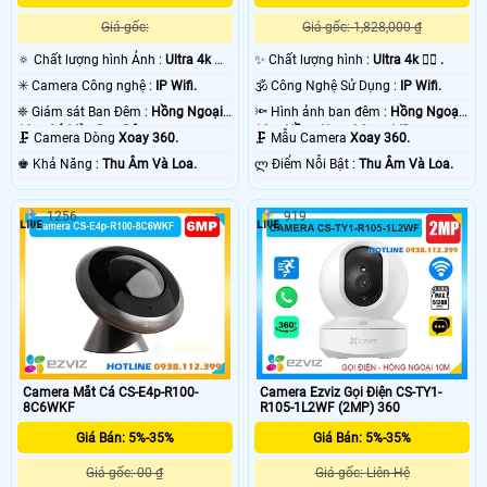
Giá gốc:
Giá gốc: 1,828,000 ₫
🔅 Chất lượng hình Ảnh :
Ultra 4k 👍🏾
✨ Chất lượng hình :
Ultra 4k 👍🏾 .
.
✳️ Camera Công nghệ :
IP Wifi.
🕉️ Công Nghệ Sử Dụng :
IP Wifi.
❈ Giám sát Ban Đêm :
Hồng Ngoại
🔦 Hình ảnh ban đêm :
Hồng Ngoại
10m Có Màu Ban Ðêm.
10m Hồng Ngoại Smart IR.
🗜️ Camera Dòng
Xoay 360.
🗜️ Mẫu Camera
Xoay 360.
️♚ Khả Năng :
Thu Âm Và Loa.
️ლ Điểm Nỗi Bật :
Thu Âm Và Loa.
1256
919
Camera Mắt Cá CS-E4p-R100-
Camera Ezviz Gọi Điện CS-TY1-
8C6WKF
R105-1L2WF (2MP) 360
Giá Bán: 5%-35%
Giá Bán: 5%-35%
Giá gốc: 00 ₫
Giá gốc: Liên Hệ