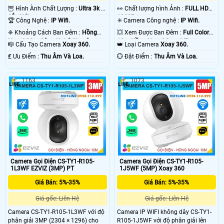
🦉 Hình Ành Chất Lượng :
Ultra 3k +
️👀 Chất lượng hình Ảnh :
FULL HD
Sắc Nét .
1080P .
🏆 Công Nghệ :
IP Wifi.
✳️ Camera Công nghệ :
IP Wifi.
❈ Khoảng Cách Ban Đêm :
Hồng
💥 Xem Được Ban Đêm :
Full Color
Ngoại 20m Công Nghệ Chuyên
10m Hồng Ngoại Smart IR.
🎼️ Cấu Tạo Camera
Xoay 360.
👑 Loại Camera
Xoay 360.
Dụng.
️₤ Ưu Điểm :
Thu Âm Và Loa.
️💮 Đặt Điểm :
Thu Âm Và Loa.
1163
1073
Camera Gọi Điện CS-TY1-R105-
Camera Gọi Điện CS-TY1-R105-
1L3WF EZVIZ (3MP) PT
1J5WF (5MP) Xoay 360
Giá Bán: 5%-35%
Giá Bán: 5%-35%
Giá gốc: Liên Hệ
Giá gốc: Liên Hệ
Camera CS-TY1-R105-1L3WF với độ
Camera IP WIFI không dây CS-TY1-
phân giải 3MP (2304 × 1296) cho
R105-1J5WF với độ phân giải lên