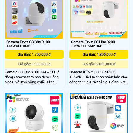
dọc: 120°),Hỗ trợ thẻ nhớ MicroSD
24/24 đem lại tầm nhìn rõ ràng
Card lên đến 256GB,Hỗ trợ 1 cổng
LAN RJ45,tính năng thông minh
Camera Ezviz CS-C8c-R100-
Camera Ezviz CS-H8c-R200-
1J4WKFL 4MP
1J5WKFL 5MP 360
Giá Bán: 1,700,000 ₫
Giá Bán: 1,800,000 ₫
Giá gốc: 1,900,000 ₫
Giá gốc: 2,000,000 ₫
Camera CS-C8c-R100-1J4WKFL là
Camera IP Wifi CS-H8c-R200-
dòng camera xem ban đêm Hồng
1J5WKFL là lựa chọn hoàn hảo cho
Ngoại với khả năng chiếu sáng
công trình giá rẻ hoặc gia đình. Với
30m, mang đến hình ảnh sắc nét ở
độ phân giải sắc nét lên đến 5.0
mọi góc nhìn. Với công nghệ hình
megapixel, bạn sẽ có cơ hội quan
3964
4714
ảnh Ultra 2k, hình ảnh trở nên rõ nét
sát mọi chi tiết một cách rõ ràng.
và chất lượng cao. Thiết bị còn tích
Đặc biệt, tính năng Full Color cho
hợp công nghệ IP Wifi, giúp dễ dàng
phép xem ban đêm như ban ngày
kết nối và sử dụng trong nhà
trong khoảng cách 20m, tiết kiệm và
thuận tiện hơn