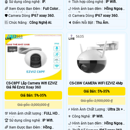
🤖️ Sử dụng công nghệ :
IP.
⚛️ Tích hợp công nghệ :
IP Wifi.
🌈 Xem Được Ban Đêm :
Full Color
🌙 Hình ảnh ban đêm :
Hồng Ngoại
15m Có Màu Ban Ðêm.
30m Hồng Ngoại Smart IR.
🛡 Camera Dòng
IP67 xoay 360.
🎨 Camera Dòng
IP67 xoay 360.
️🆑 Chức Năng :
Công Nghệ AI.
️🔈 Điểm Nỗi Bật :
Thu Âm.
12969
5635
CS-C8PF Lắp Camera Wifi EZVIZ
CS-C8W CAMERA WIFI EZVIZ 4Mp
Giá Rẻ Ezviz Xoay 360
Giá Bán: 5%-35%
Giá Bán: 5%-35%
Giá gốc: 2,900,000 ₫
Giá gốc: 3,000,000 ₫
️⚡ Hình Ành Chất Lượng :
Ultra 2k + .
💯 Hình ảnh chất lượng :
FULL HD
⚜️ Công Nghệ :
IP Wifi.
1080P .
🏆 Sử dụng công nghệ :
IP Wifi.
🌙 Hình ảnh ban đêm :
Hồng Ngoại
🌈 Xem Được Ban Đêm :
Hồng
30m Hồng Ngoại SMD.