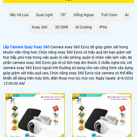
1.300.000 VNĐ
Camera 360 Ezviz Kbone
📶 Lắp Camera 360 Ezviz Ngoài Trời
Mic Và Loa
Dual Light
78°
Hồng Ngoại
Full Color
AI
1.600.000 VNĐ
Camera 360 Ezviz Ezviz
Xoay 360
3D DNR
AI Coding
IP66
🌀 Lắp Camera Xoay 360 Ezviz Văn Phòng
Lắp Camera Quay Xoay 360
Camera xoay 360 Ezviz độ giúp giám sát trong
5.800,000 VNĐ
Camera Xoay 360 Ezviz Zoom
khuôn viên rộng hơn, Chức năng xoay 360 Ezviz có hiệu quả khi bạn giám sát
trực tiếp ,phù hợp trong việc quản lý văn phòng, quản lý nhân viên làm việc, đa
🔭 Lắp Camera Xoay 360 Ezviz Công Trình
phần camera xoay 360 Ezviz giá rẻ có tích hợp âm thanh 2 chiều nghe nói, với
camera xoay 360 Ezviz ngoài trời thường sử dụng cho các công trình xây dựng
13.000.000 VNĐ
Camera xoay zoom kbvision
giúp giám sát hiệu quả cao, Chức năng xoay 360 Ezviz của camera có thể điều
khiển dễ dàng trên máy tính, điện thoại mọi lúc mọi nơi. Ngày Upate:
8/4/2026
12:00:00 AM
📳 Lắp camera xoay 360 Ezviz là dòng camera có thể điều khiển góc giám
sát trên điện thoại hoặc máy tính với dòng camera xoay 360 Ezviz có thông
920
759
số điều chỉnh xoay chính xác là : xoay ngan qua về đạt 355° còn xoay đứng
lên xuông đạt 80°. với khả năng điều chỉnh động đa chiều trên điện thoại
và máy tính giúp camera có thể giám sát nữa bán cầu xung quanh khu vực
lắp camera xoay 360.
👁️ Camera xoay 360 Ezviz có thể phân thành 2 dòng là,
camera xoay 360
tích
hợp wifi và dòng camera xoay 360 Ezviz tích hợp zoom quan hay còn gọi là
camera speedom. Thông thường với gia đình văn phòng cửa hàng vừa và nhỏ
chỉ sử dụng camera xoay 360 Ezviz tích hợp wifi và có tích hợp micro và loa