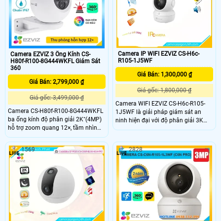
20m, đàm thoại 2 chiều và tiêu
động, quan sát ban đêm có màu
chuẩn IP65, đây là lựa chọn lý tưởng
giúp bảo vệ an ninh tối ưu.
cho việc giám sát an ninh
Camera IP WIFI EZVIZ CS-H6c-
Camera EZVIZ 3 Ống Kính CS-
R105-1J5WF
H80f-R100-8G444WKFL Giám Sát
360
Giá Bán: 1,300,000 ₫
Giá Bán: 2,799,000 ₫
Giá gốc: 1,800,000 ₫
Giá gốc: 3,499,000 ₫
Camera WIFI EZVIZ CS-H6c-R105-
Camera CS-H80f-R100-8G444WKFL
1J5WF là giải pháp giám sát an
ba ống kính độ phân giải 2K⁺(4MP)
ninh hiện đại với độ phân giải 3K
hỗ trợ zoom quang 12×, tầm nhìn
sắc nét, ống kính 4mm @ F1. 6 cho
hồng ngoại 30m và có màu ban
góc nhìn rộng 104°. Camera được
đêm lên đến 20m. Camera quay
trang bị công nghệ phát hiện
1569
2828
xoay 360° tích hợp đàm thoại hai
chuyển động, hình dạng con người,
chiều, còi báo động và đèn chớp
âm thanh bất thường và chế độ
giúp tăng cường an ninh. Chuẩn
tuần tra. Hỗ trợ nén video H
IP67 đảm bảo khả năng chống bụi,
nước, hoạt động bền bỉ trong mọi
điều kiện thời tiết.