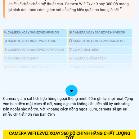
, thiết kế chắc chắn mỹ thuật cao. Camera Wifi Ezviz Xoay 360 Độ mang
lại hình ảnh toàn cảnh giám sát dễ dàng hiệu quả hơn bao giờ hết
🔍 CAMERA XOAY 360 EZVIZ KBVISION
🔭 CAMERA XOAY 360 EZVIZ HIKVISION
🔭 CAMERA XOAY 360 EZVIZ DAHUA
💥 CAMERA XOAY 360 EZVIZ VANTECH
📎 CAMERA XOAY 360 EZVIZ HDPARAGON
💡 CÓ MÀU BAN ĐÊM
🏷 CAMERA STARLIGHT
📣 CAMERA CHỐNG TRỘM
🎎 CHỐNG TRỘM CHUYÊN DỤNG
📍 CAMERA HỒNG NGOẠI
👁 CAMERA 4MP
♋ LẮP CAMERA 360 EZVIZ GIÁ RẺ
Camera giám sát tích hợp hồng ngoại thông minh 60m ghi lại mọi hoạt động
vào ban đêm một cách rõ nét, sáng đẹp mà không cần đến bất kỳ ánh sáng
bên ngoài nào hỗ trợ. Với khoảng cách hồng ngoại 60m, camera sẽ ghi lại
LOẠI CAMERA XOAY 360
nhiều chi tiết hơn vào ban đêm
GIÁ LẮP CAMERA
🔄 Lắp Camera Xoay 360 Ezviz Giá Rẻ
CAMERA WIFI EZVIZ XOAY 360 ĐỘ CHÍNH HÃNG CHẤT LƯỢNG
TỐT