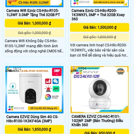
Camera Wifi Ezviz CS-H6c-R105-
Camera Ezviz CS-H8c-R200-
1L3WF 3.0MP Tặng Thẻ 32GB PT
1K3WKFL 3MP + Thẻ 32GB Xoay
360
Giá Bán: 1,000,000 ₫
Giá Bán: 1,500,000 ₫
Giá gốc: 1,300,000 ₫
Giá gốc: 1,800,000 ₫
Camera Wifi Không Dây CS-H6c-
Với camera linh hoạt CS-H8c-R200-
R105-1L3WF mang đến hình ảnh
1K3WKFL, việc bảo vệ tài sản của
sống động với công nghệ CMOS tiết
bạn có thể dễ dàng và hiệu quả hơn
kiệm năng lượng có phát hiện
bao giờ hết. Từ ban ngày đến ban
chuyển động thông minh, hình dáng
đêm, bạn có thể tận hưởng góc nhìn
người, xem ban đêm 10m Hồng
1612
5754
rõ ràng và toàn diện của không gian
Ngoại lưu độc lập trên thẻ nhớ. Chip
ngoại vi của mình - cho dù đó là nhà
hình ảnh 3.0 MP, tiết kiệm chi phí với
của bạn hay doanh nghiệp của bạn
chất lượng cao, tải nhanh H.265/H
- với hình ảnh 2K và phạm vi 360°
CAMERA EZVIZ CS-H6C-R101-
Camera EZVIZ Dùng Sim 4G CS-
1G2WF 2MP (Bản Thường) Điều
H8c-R100-1K3KF4GA (3MP)
Khiển 360
Giá Bán: 1,850,000 ₫
Giá Bán: 950,000 ₫