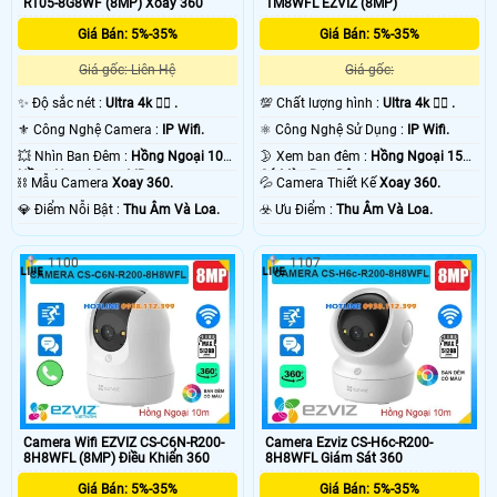
R105-8G8WF (8MP) Xoay 360
1M8WFL EZVIZ (8MP)
Giá Bán: 5%-35%
Giá Bán: 5%-35%
Giá gốc: Liên Hệ
Giá gốc:
✨ Độ sắc nét :
Ultra 4k 👍🏾 .
💯 Chất lượng hình :
Ultra 4k 👍🏾 .
⚜️ Công Nghệ Camera :
IP Wifi.
⚛️ Công Nghệ Sử Dụng :
IP Wifi.
💥 Nhìn Ban Đêm :
Hồng Ngoại 10m
🌛 Xem ban đêm :
Hồng Ngoại 15m
Hồng Ngoại Smart IR.
Có Màu Ban Ðêm.
⛓ Mẫu Camera
Xoay 360.
💦 Camera Thiết Kế
Xoay 360.
️💎 Điểm Nỗi Bật :
Thu Âm Và Loa.
️☣️ Ưu Điểm :
Thu Âm Và Loa.
1100
1107
Camera Wifi EZVIZ CS-C6N-R200-
Camera Ezviz CS-H6c-R200-
8H8WFL (8MP) Điều Khiển 360
8H8WFL Giám Sát 360
Giá Bán: 5%-35%
Giá Bán: 5%-35%