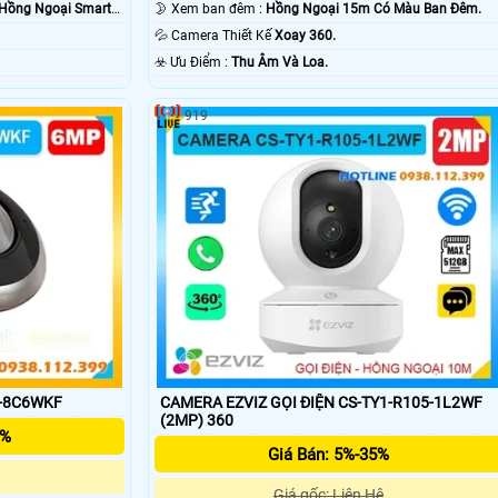
Hồng Ngoại Smart
🌛 Xem ban đêm :
Hồng Ngoại 15m Có Màu Ban Ðêm.
💦 Camera Thiết Kế
Xoay 360.
️☣️ Ưu Điểm :
Thu Âm Và Loa.
919
0-8C6WKF
CAMERA EZVIZ GỌI ĐIỆN CS-TY1-R105-1L2WF
(2MP) 360
5%
Giá Bán: 5%-35%
Giá gốc: Liên Hệ