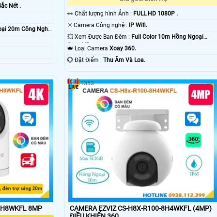
Sắc Nét .
️👀 Chất lượng hình Ảnh :
FULL HD 1080P .
✳️ Camera Công nghệ :
IP Wifi.
ại 20m Công Nghệ
💥 Xem Được Ban Đêm :
Full Color 10m Hồng Ngoại
Smart IR.
👑 Loại Camera
Xoay 360.
️💮 Đặt Điểm :
Thu Âm Và Loa.
1353
-8H8WKFL 8MP
CAMERA EZVIZ CS-H8X-R100-8H4WKFL (4MP)
ĐIỀU KHIỂN 360