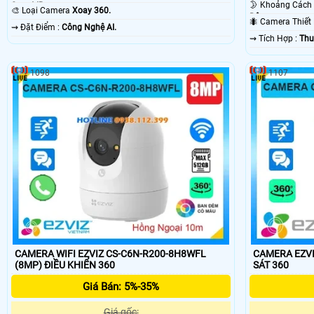
Smart IR.
🎨 Loại Camera
Xoay 360.
Ðêm.
🐜 Camera Thiế
️⇝ Đặt Điểm :
Công Nghệ AI.
️⇝ Tích Hợp :
Thu
1098
1107
CAMERA WIFI EZVIZ CS-C6N-R200-8H8WFL
CAMERA EZVIZ
(8MP) ĐIỀU KHIỂN 360
SÁT 360
Giá Bán: 5%-35%
Giá gốc: