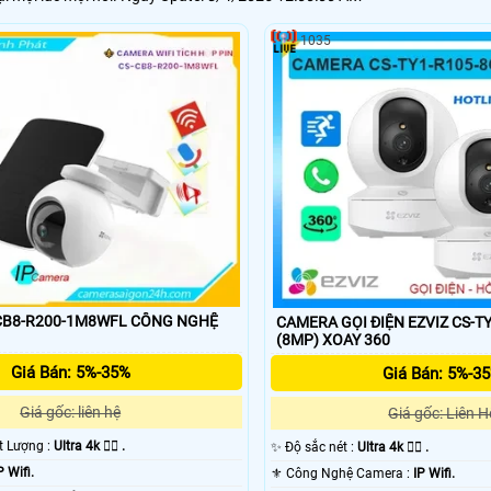
1035
CB8-R200-1M8WFL CÔNG NGHỆ
CAMERA GỌI ĐIỆN EZVIZ CS-T
(8MP) XOAY 360
Giá Bán: 5%-35%
Giá Bán: 5%-3
Giá gốc: liên hệ
Giá gốc: Liên H
ất Lượng :
Ultra 4k 👍🏾 .
✨ Độ sắc nét :
Ultra 4k 👍🏾 .
P Wifi.
⚜️ Công Nghệ Camera :
IP Wifi.