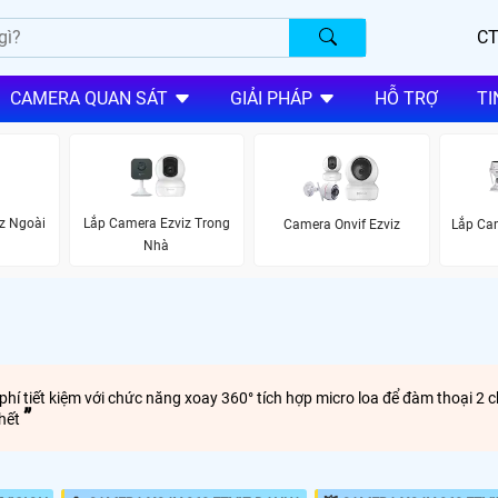
CT
CAMERA QUAN SÁT
GIẢI PHÁP
HỖ TRỢ
TI
z Ngoài
Lắp Camera Ezviz Trong
Camera Onvif Ezviz
Lắp Ca
Nhà
í tiết kiệm với chức năng xoay 360° tích hợp micro loa để đàm thoại 2 c
 hết