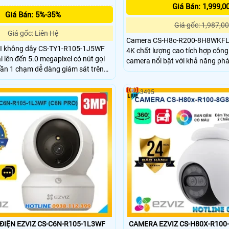
Giá Bán: 1,999,0
Giá Bán: 5%-35%
Giá gốc: 1,987,00
Giá gốc: Liên Hệ
Camera CS-H8c-R200-8H8WKFL 
I không dây CS-TY1-R105-1J5WF
4K chất lượng cao tích hợp côn
i lên đến 5.0 megapixel có nút gọi
camera nổi bật với khả năng phá
 cần 1 chạm dễ dàng giám sát trên
phương tiện, theo dõi chuyển đ
g ngoại tầm nhìn xa 10m. Camera
cảnh báo hiệu quả bằng còi, đèn chớp. 
mỹ thuật cao và bắt mắt, camera có
ngoại 30m, đèn trợ sáng 20m, đà
3495
360 độ tích họp mic và loa đàm
và tiêu chuẩn IP65, đây là lựa c
hát hiện và theo dõi chuyển động
việc giám sát an ninh
era cho hình ảnh sắc nét giá rẻ.
ĐIỆN EZVIZ CS-C6N-R105-1L3WF
CAMERA EZVIZ CS-H80X-R100