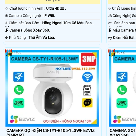
🔅 Chất lượng hình Ảnh :
Ultra 4k 👍🏾 .
✨ Chất lượng hì
✳️ Camera Công nghệ :
IP Wifi.
❈ Giám sát Ban Đêm :
Hồng Ngoại 10m Có Màu Ban
Ðêm.
Smart IR.
🗜️ Camera Dòng
Xoay 360.
🗜️ Mẫu Camera
️♚ Khả Năng :
Thu Âm Và Loa.
️ლ Điể
1163
1072
CAMERA GỌI ĐIỆN CS-TY1-R105-1L3WF EZVIZ
CAMERA GỌI 
(3MP) PT
XOAY 360