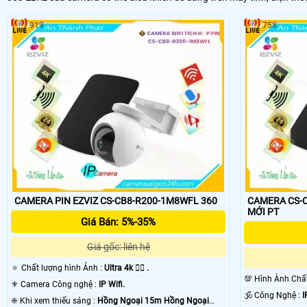
919
758
CAMERA PIN EZVIZ CS-CB8-R200-1M8WFL 360
CAMERA CS-
MỚI PT
Giá Bán: 5%-35%
Giá gốc: liên hệ
🔅 Chất lượng hình Ảnh :
Ultra 4k 👍🏾 .
💯 Hình Ành Ch
⚜️ Camera Công nghệ :
IP Wifi.
🕉️ Công Nghệ :
I
❈ Khi xem thiếu sáng :
Hồng Ngoại 15m Hồng Ngoại