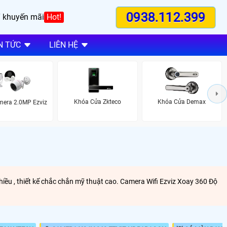
0938.112.399
 khuyến mãi
Hot!
N TỨC
LIÊN HỆ
Khóa Cửa Zkteco
Khóa Cửa Demax
mera 2.0MP Ezviz
hiều , thiết kế chắc chắn mỹ thuật cao. Camera Wifi Ezviz Xoay 360 Độ