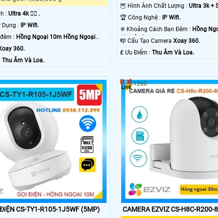
🦉 Hình Ành Chất Lượng :
Ultra 3k + 
nh :
Ultra 4k 👍🏾 .
🏆 Công Nghệ :
IP Wifi.
🕉️ Công Nghệ Sử Dụng :
IP Wifi.
❈ Khoảng Cách Ban Đêm :
Hồng Ngo
🔦 Hình ảnh ban đêm :
Hồng Ngoại 10m Hồng Ngoại
Chuyên Dụng.
🎼️ Cấu Tạo Camera
Xoay 360.
Xoay 360.
️₤ Ưu Điểm :
Thu Âm Và Loa.
m Nỗi Bật :
Thu Âm Và Loa.
1260
ĐIỆN CS-TY1-R105-1J5WF (5MP)
CAMERA EZVIZ CS-H8C-R200