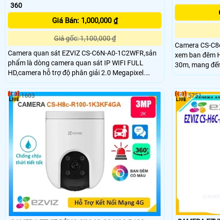
360
Giá Bán: 1,000,000 ₫
Giá gốc: 1,100,000 ₫
Camera CS-C8
Camera quan sát EZVIZ CS-C6N-A0-1C2WFR,sản
xem ban đêm H
phẩm là dòng camera quan sát IP WIFI FULL
30m, mang đến 
HD,camera hỗ trợ độ phân giải 2.0 Megapixel.
Với công nghệ 
Camera hỗ trợ quay xoay 4 chiều (góc xoay ngang:
rõ nét và chất lượng cao. T
340°, góc xoay dọc: 120°),Hỗ trợ thẻ nhớ MicroSD
công nghệ IP W
1603
5751
Card lên đến 256GB,Hỗ trợ 1 cổng LAN RJ45,tính
trong nhà
năng thông minh