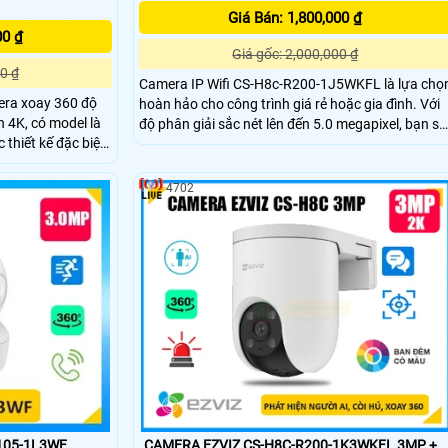
Giá Bán: 1,800,000 ₫
00 ₫
Giá gốc: 2,000,000 ₫
0 ₫
Camera IP Wifi CS-H8c-R200-1J5WKFL là lựa chọ
era xoay 360 độ
hoàn hảo cho công trình giá rẻ hoặc gia đình. Với
ến 4K, có model là
độ phân giải sắc nét lên đến 5.0 megapixel, bạn sẽ
có cơ hội quan sát mọi chi tiết một cách rõ ràng.
 kiện ánh sáng cực
Đặc biệt, tính năng Full Color cho phép xem ban
đêm như ban ngày trong khoảng cách 20m, tiết
4702
kiệm và thuận tiện hơn
105-1L3WF
CAMERA EZVIZ CS-H8C-R200-1K3WKFL 3MP +