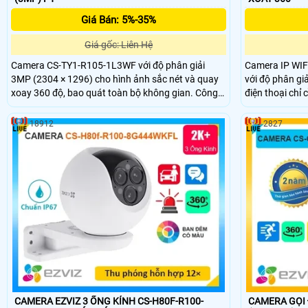
Giá Bán: 5%-35%
Giá gốc: Liên Hệ
Camera CS-TY1-R105-1L3WF với độ phân giải
Camera IP WIF
3MP (2304 × 1296) cho hình ảnh sắc nét và quay
với độ phân giả
xoay 360 độ, bao quát toàn bộ không gian. Công
điện thoại chỉ
nghệ nén H.265 giúp tiết kiệm băng thông, tích
điện thoại hồn
hợp AI phát hiện và theo dõi chuyển động thông
được thiết kế 
18912
2827
minh. Ngoài ra, camera hỗ trợ thẻ nhớ lên đến
khả năng xoay 
512GB, đàm thoại hai chiều với micro và loa tích
thoại 2 chiều, p
hợp, cùng hồng ngoại 10m giúp quan sát rõ ràng
thông minh cam
cả trong đêm.
CAMERA EZVIZ 3 ỐNG KÍNH CS-H80F-R100-
CAMERA GỌI 