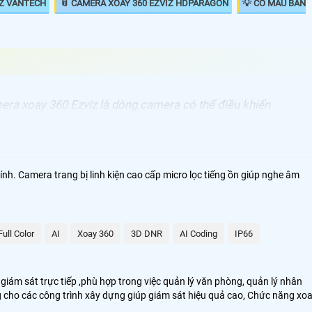
IZ VANTECH
📎 CAMERA XOAY 360 EZVIZ HDPARAGON
💡 CÓ MÀU BAN
era xoay 360 Ezviz là dòng camera có thể điều khiển
át trên điện thoại hoặc máy tính với dòng camera xoay
ó thông số điều chỉnh xoay chính xác là : xoay ngan
 355° còn xoay đứng lên xuông đạt 80°. với khả năng
 động đa chiều trên điện thoại và máy tính giúp camera
ính. Camera trang bị linh kiện cao cấp micro lọc tiếng ồn giúp nghe âm
m sát nữa bán cầu xung quanh khu vực lắp camera
Full Color
AI
Xoay 360
3D DNR
AI Coding
IP66
còn gọi là camera speedom. Thông thường với gia đình văn phòng cửa
 xoay 360 Ezviz độ được sử dụng cho những công trình số lượng ít
iám sát trực tiếp ,phù hợp trong việc quản lý văn phòng, quản lý nhân
ng cho các công trình xây dựng giúp giám sát hiệu quả cao, Chức năng xo