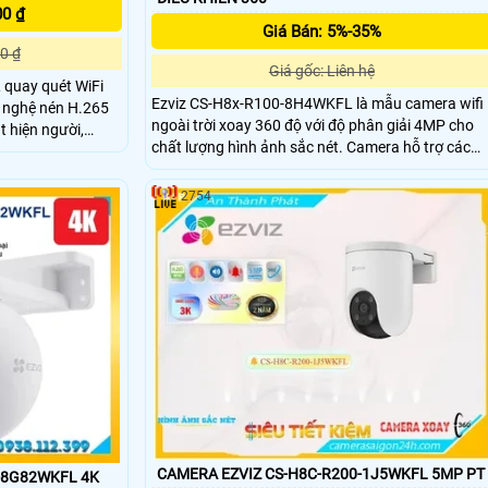
00 ₫
Giá Bán: 5%-35%
0 ₫
Giá gốc: Liên hệ
quay quét WiFi
Ezviz CS-H8x-R100-8H4WKFL là mẫu camera wifi
g nghệ nén H.265
ngoài trời xoay 360 độ với độ phân giải 4MP cho
t hiện người,
chất lượng hình ảnh sắc nét. Camera hỗ trợ các
ộng thông minh và
tính năng nổi bật như phát hiện người và phương
Với hồng
tiện công nghệ AI độ chính xác cao, thu phóng tự
m thoại 2 chiều
2754
động theo dõi chuyển động, quan sát ban đêm có
họn lý tưởng cho
màu giúp bảo vệ an ninh tối ưu.
CAMERA EZVIZ CS-H8C-R200-1J5WKFL 5MP PT
-8G82WKFL 4K