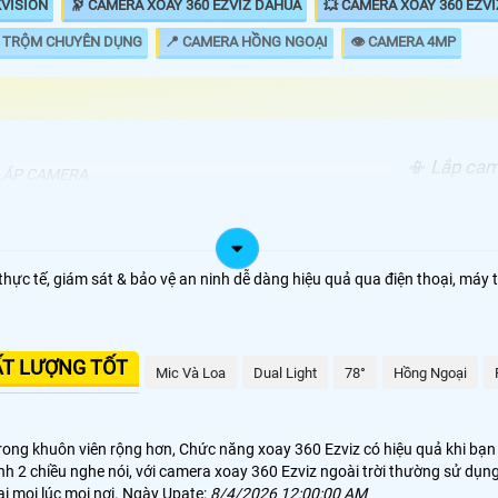
KVISION
🔭 CAMERA XOAY 360 EZVIZ DAHUA
💥 CAMERA XOAY 360 EZV
 TRỘM CHUYÊN DỤNG
📍 CAMERA HỒNG NGOẠI
👁 CAMERA 4MP
📳 Lắp cam
LẮP CAMERA
góc giám s
00.000 VNĐ
Camera 360 Ezviz Kbone
360 Ezviz c
qua về đạt
00.000 VNĐ
Camera 360 Ezviz Ezviz
điều chỉnh
thực tế, giám sát & bảo vệ an ninh dễ dàng hiệu quả qua điện thoại, máy t
có thể giá
00,000 VNĐ
Camera Xoay 360 Ezviz Zoom
xoay 360.
.000.000 VNĐ
Camera xoay zoom kbvision
ẤT LƯỢNG TỐT
Mic Và Loa
Dual Light
78°
Hồng Ngoại
60
tích hợp wifi và dòng camera xoay 360 Ezviz tích hợp zoom quan hay 
ó tích hợp micro và loa phát âm thanh ngay trên camera. Đa phân camera
ong khuôn viên rộng hơn, Chức năng xoay 360 Ezviz có hiệu quả khi bạn g
anh 2 chiều nghe nói, với camera xoay 360 Ezviz ngoài trời thường sử dụ
ại mọi lúc mọi nơi. Ngày Upate:
8/4/2026 12:00:00 AM