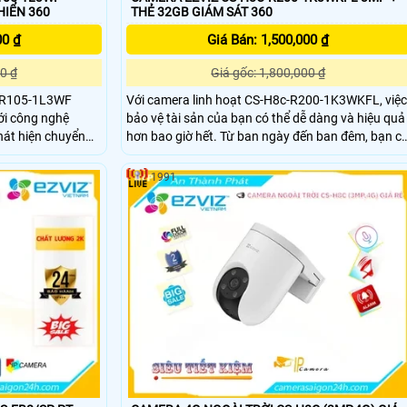
32GB ĐIỀU KHIỂN 360
THẺ 32GB GIÁM SÁT 360
00 ₫
Giá Bán: 1,500,000 ₫
0 ₫
Giá gốc: 1,800,000 ₫
c-R105-1L3WF
Với camera linh hoạt CS-H8c-R200-1K3WKFL, việc
ới công nghệ
bảo vệ tài sản của bạn có thể dễ dàng và hiệu quả
hát hiện chuyển
hơn bao giờ hết. Từ ban ngày đến ban đêm, bạn có
ười, xem ban đêm
thể tận hưởng góc nhìn rõ ràng và toàn diện của
ẻ nhớ. Chip
không gian ngoại vi của mình - cho dù đó là nhà
1991
í với chất lượng
của bạn hay doanh nghiệp của bạn - với hình ảnh
2K và phạm vi 360°