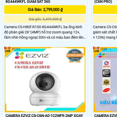
8G444WKFL GIÁM SÁT 360
(C6N PRO)
Giá Bán: 2,799,000 ₫
Giá gốc: 3,499,000 ₫
Camera CS-H80f-R100-8G444WKFL ba ống kính
Camera CS-C6N
độ phân giải 2K⁺(4MP) hỗ trợ zoom quang 12×,
giám sát chất 
tầm nhìn hồng ngoại 30m và có màu ban đêm lên
× 1296) mang lạ
đến 20m. Camera quay xoay 360° tích hợp đàm
Camera có khả
thoại hai chiều, còi báo động và đèn chớp giúp
2 chiều tích hợ
35205
3396
tăng cường an ninh. Chuẩn IP67 đảm bảo khả
bạn dễ dàng tư
năng chống bụi, nước, hoạt động bền bỉ trong mọi
điều kiện thời tiết.
CAMERA EZVI
CAMERA EZVIZ CS-C6N-A0-1C2WFR 2MP XOAY