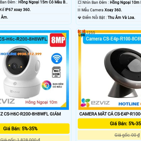
🌛 Khoảng Cách Ban Đêm :
Hồng Ngoại 15m Có Màu Ban
💥 Nhìn Ban Đêm :
Hồng Ngoại 10m 
IR.
t Kế
IP67 xoay 360.
⛓ Mẫu Camera
Xoay 360.
 Âm.
️💎 Điểm Nỗi Bật :
Thu Âm Và Loa.
1255
 CS-H6C-R200-8H8WFL GIÁM
CAMERA MẮT CÁ CS-E4P-R10
Giá Bán: 5%-3
Giá Bán: 5%-35%
Giá gốc: 00 ₫
Giá gốc: 1,828,000 ₫