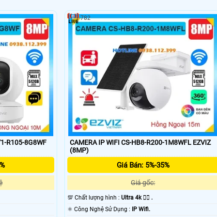
782
'
Y1-R105-8G8WF
CAMERA IP WIFI CS-HB8-R200-1M8WFL EZVIZ
(8MP)
5%
Giá Bán: 5%-35%
ệ
Giá gốc:
💯 Chất lượng hình :
Ultra 4k 👍🏾 .
⚛️ Công Nghệ Sử Dụng :
IP Wifi.