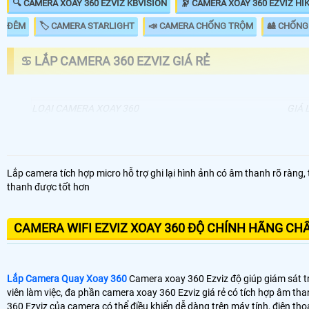
🔍 CAMERA XOAY 360 EZVIZ KBVISION
🔭 CAMERA XOAY 360 EZVIZ HI
ĐÊM
🏷 CAMERA STARLIGHT
📣 CAMERA CHỐNG TRỘM
🎎 CHỐNG
♋ LẮP CAMERA 360 EZVIZ GIÁ RẺ
LOẠI CAMERA XOAY 360
GIÁ 
🔄 Lắp Camera Xoay 360 Ezviz Giá Rẻ
1.3
📶 Lắp Camera 360 Ezviz Ngoài Trời
1.6
Lắp camera tích hợp micro hỗ trợ ghi lại hình ảnh có âm thanh rõ ràng, 
thanh được tốt hơn
🌀 Lắp Camera Xoay 360 Ezviz Văn Phòng
5.8
🔭 Lắp Camera Xoay 360 Ezviz Công Trình
13
CAMERA WIFI EZVIZ XOAY 360 ĐỘ CHÍNH HÃNG CH
👁️ Camera xoay 360 Ezviz có thể phân thành 2 dòng là,
camera xoay 3
hàng vừa và nhỏ chỉ sử dụng camera xoay 360 Ezviz tích hợp wifi và c
Lắp Camera Quay Xoay 360
Camera xoay 360 Ezviz độ giúp giám sát tr
camera. 💡
viên làm việc, đa phần camera xoay 360 Ezviz giá rẻ có tích hợp âm th
360 Ezviz của camera có thể điều khiển dễ dàng trên máy tính, điện tho