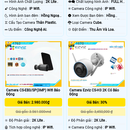
️👀 Hình Ành Chất Lượng :
2K Lite .
👁️‍🗨 Chất lượng hình Ảnh :
FULL HD
1080P .
🌠 Công Nghệ :
IP Wifi.
✳️ Camera Công nghệ :
IP Wifi.
🌜 Hình ảnh ban đêm :
Hồng Ngoại
🌚 Xem Được Ban Đêm :
Hồng
30m Có Màu Ban Ðêm.
Ngoại 15m Hồng Ngoại Smart IR.
♊ Cấu Tạo Camera
Thân Plastic.
🐉️ Loại Camera
Cube.
️↭ Ưu Điểm :
Công Nghệ AI.
️💠 Đặt Điểm :
Thu Âm Và Loa.
1763
1670
Camera CS-EB3/SP(3MP) Wifi Báo
Camera Ezviz CS-H3 2K Có Báo
Động
Động
Giá Bán: 2.980.000₫
Giá Bán: 30%
Giá gốc: 3.561.000vnd
Giá gốc: 3,450,000 ₫
🔆 Độ Phân giải :
2K Lite .
️⚡ Độ Phân giải :
2K Lite .
🤖️ Tích hợp công nghệ :
IP Wifi.
✳️ Camera Công nghệ :
IP Wifi.