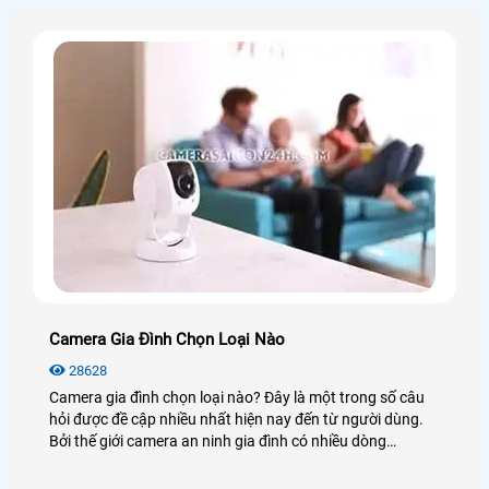
các model camera quan sát tốt nhất hiện nay nhằm đem
lại sự lựa chọn phù hợp chất lượng nhất.
Camera Gia Đình Chọn Loại Nào
28628
Camera gia đình chọn loại nào? Đây là một trong số câu
hỏi được đề cập nhiều nhất hiện nay đến từ người dùng.
Bởi thế giới camera an ninh gia đình có nhiều dòng
camera và rất nhiều là đằng khác. Vậy để biết được
camera nào tốt nhất hiện nay bạn có thể xem qua bài viết