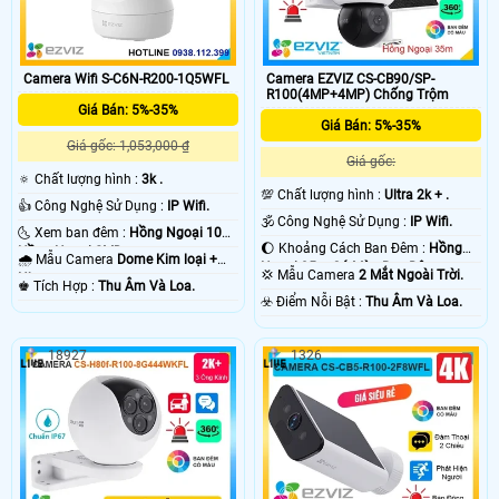
Camera Wifi S-C6N-R200-1Q5WFL
Camera EZVIZ CS-CB90/SP-
R100(4MP+4MP) Chống Trộm
Giá Bán: 5%-35%
Giá Bán: 5%-35%
Giá gốc: 1,053,000 ₫
Giá gốc:
🔅 Chất lượng hình :
3k .
💯 Chất lượng hình :
Ultra 2k + .
👍 Công Nghệ Sử Dụng :
IP Wifi.
🕉️ Công Nghệ Sử Dụng :
IP Wifi.
🌜 Xem ban đêm :
Hồng Ngoại 10m
🌔 Khoảng Cách Ban Đêm :
Hồng
Hồng Ngoại SMD.
🌧️ Mẫu Camera
Dome Kim loại +
Ngoại 35m Có Màu Ban Ðêm.
💢 Mẫu Camera
2 Mắt Ngoài Trời.
Nhựa.
️♚ Tích Hợp :
Thu Âm Và Loa.
️☣️ Điểm Nỗi Bật :
Thu Âm Và Loa.
18927
1326