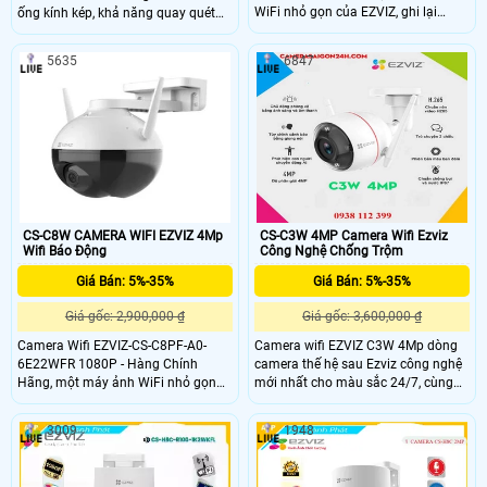
WiFi nhỏ gọn của EZVIZ, ghi lại
ống kính kép, khả năng quay quét
những khoảnh khắc ngọt ngào, bảo
360 độ, cho hình ảnh sắc nét với độ
vệ gia đình bạn và cập nhật cho bạn
phân giải 2K+ và tầm nhìn hồng
5635
6847
về những gì đang xảy ra ở nhà khi
ngoại lên đến 30m, hỗ trợ xem màu
bạn đi vắng.
ban đêm. Thiết bị tích hợp chức
năng đàm thoại 2 chiều, cảnh báo
bằng đèn và còi hú, đạt chuẩn
chống nước IP65, giúp hoạt động
bền bỉ dưới mọi điều kiện thời tiết
CS-C8W CAMERA WIFI EZVIZ 4Mp
CS-C3W 4MP Camera Wifi Ezviz
Wifi Báo Động
Công Nghệ Chống Trộm
Giá Bán: 5%-35%
Giá Bán: 5%-35%
Giá gốc: 2,900,000 ₫
Giá gốc: 3,600,000 ₫
Camera Wifi EZVIZ-CS-C8PF-A0-
Camera wifi EZVIZ C3W 4Mp dòng
6E22WFR 1080P - Hàng Chính
camera thế hệ sau Ezviz công nghệ
Hãng, một máy ảnh WiFi nhỏ gọn
mới nhất cho màu sắc 24/7, cùng
của EZVIZ, ghi lại những khoảnh
với đó là tích hợp thêm tính năng AI
khắc ngọt ngào, bảo vệ gia đình bạn
giúp phát hiện người nhanh chóng
3009
1948
và cập nhật cho bạn về những gì
và chính xác ngay cả trong điều kiện
đang xảy ra ở nhà khi bạn đi vắng.
tối, thiếu sáng. Tích hợp míc thu âm
cho phép ghi hình lại cả âm thanh