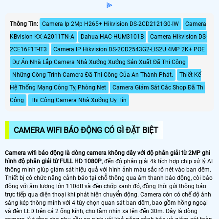
⫸
Thông Tin:
Camera Ip 2Mp H265+ Hikvision DS-2CD2121G0-IW
Camera
KBvision KX-A2011TN-A
Dahua HAC-HUM3101B
Camera Hikvision DS-
2CE16F1T-IT3
Camera IP Hikvision DS-2CD2543G2-LIS2U 4MP 2K+ POE
Dự Án Nhà Lắp Camera Nhà Xưởng Xưởng Sản Xuất Đã Thi Công
Những Công Trình Camera Đã Thi Công Của An Thành Phát.
Thiết Kế
Hệ Thống Mạng Công Ty, Phòng Net
Camera Giám Sát Các Shop Đã Thi
Công
Thi Công Camera Nhà Xưởng Uy Tín
CAMERA WIFI BÁO ĐỘNG CÓ GÌ ĐẶT BIỆT
Camera wifi báo động là dòng camera không dây với độ phân giải từ 2MP ghi
hình độ phân giải từ FULL HD 1080P
, đến độ phân giải 4k tích hợp chip xử lý AI
thông minh giúp giám sát hiệu quả với hình ảnh màu sắc rõ nét vào ban đêm.
Thiết bị có chức năng cảnh báo tại chỗ thông qua âm thanh báo động, còi báo
động với âm lượng lớn 110dB và đèn chớp xanh đỏ, đồng thời gửi thông báo
trực tiếp qua điện thoại khi phát hiện chuyển động. Camera còn có chế độ ánh
sáng kép thông minh với 4 tùy chọn quan sát ban đêm, bao gồm hồng ngoại
và đèn LED trên cả 2 ống kính, cho tầm nhìn xa lên đến 30m. Đây là dòng