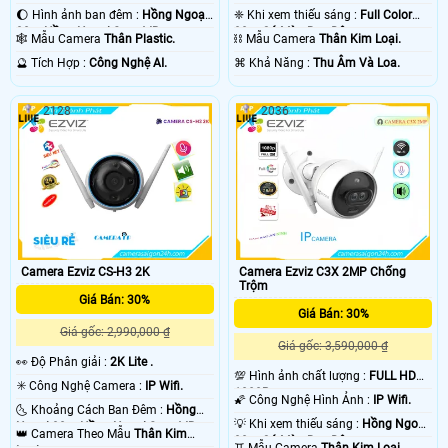
🌔 Hình ảnh ban đêm :
Hồng Ngoại
❈ Khi xem thiếu sáng :
Full Color
30m Hồng Ngoại Smart IR.
30m Có Màu Ban Đêm.
🕸️ Mẫu Camera
Thân Plastic.
⛓ Mẫu Camera
Thân Kim Loại.
️🔮 Tích Hợp :
Công Nghệ AI.
️⌘ Khả Năng :
Thu Âm Và Loa.
2128
2036
Camera Ezviz CS-H3 2K
Camera Ezviz C3X 2MP Chống
Trộm
Giá Bán: 30%
Giá Bán: 30%
Giá gốc: 2,990,000 ₫
Giá gốc: 3,590,000 ₫
️👀 Độ Phân giải :
2K Lite .
💯 Hình ảnh chất lượng :
FULL HD
✳️ Công Nghệ Camera :
IP Wifi.
1080P .
🌠 Công Nghệ Hình Ảnh :
IP Wifi.
🌜 Khoảng Cách Ban Đêm :
Hồng
💡 Khi xem thiếu sáng :
Hồng Ngoại
Ngoại 30m Hồng Ngoại Smart IR.
👑 Camera Theo Mẫu
Thân Kim
30m Có Màu Ban Đêm.