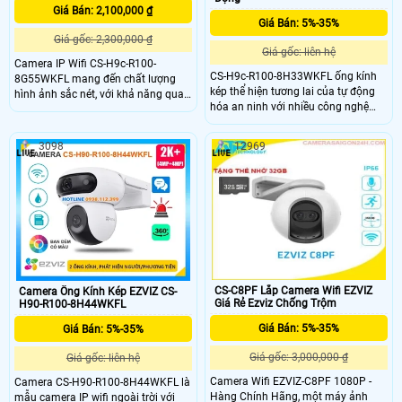
Giá Bán: 2,100,000 ₫
Giá Bán: 5%-35%
Giá gốc: 2,300,000 ₫
Giá gốc: liên hệ
Camera IP Wifi CS-H9c-R100-
CS-H9c-R100-8H33WKFL ống kính
8G55WKFL mang đến chất lượng
kép thể hiện tương lai của tự động
hình ảnh sắc nét, với khả năng quan
hóa an ninh với nhiều công nghệ
sát ban đêm full color tới 30m,
độc đáo. Hai camera của CS-H9c-
giống như ban ngày.Sử dụng công
R100-8H33WKFL hoạt động liên kết
nghệ IP Wifi, không ảnh hưởng đến
3098
12969
với nhau để bảo vệ các khu vực rộng
chất lượng hình ảnh. Trang bị cân
lớn, và đạt được hiệu quả tương
bằng ánh sáng BLC, giúp cho hình
đương với hệ thống nhiều camera.
ảnh luôn sáng rõ dù ở bất kỳ điều
kiện ánh sáng nào
CS-C8PF Lắp Camera Wifi EZVIZ
Camera Ống Kính Kép EZVIZ CS-
Giá Rẻ Ezviz Chống Trộm
H90-R100-8H44WKFL
Giá Bán: 5%-35%
Giá Bán: 5%-35%
Giá gốc: 3,000,000 ₫
Giá gốc: liên hệ
Camera Wifi EZVIZ-C8PF 1080P -
Camera CS-H90-R100-8H44WKFL là
Hàng Chính Hãng, một máy ảnh
mẫu camera IP wifi ngoài trời với