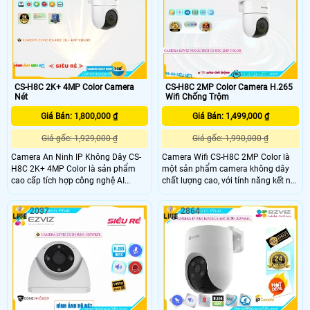
giải cao 2K và chất lượng hình ảnh
dàng cài đặt và vận hành mà không
3MP, giúp bạn có được hình ảnh rõ
cần đến dây cáp phức tạp
nét và chi tiết
CS-H8C 2K+ 4MP Color Camera
CS-H8C 2MP Color Camera H.265
Nét
Wifi Chống Trộm
Giá Bán: 1,800,000 ₫
Giá Bán: 1,499,000 ₫
Giá gốc: 1,929,000 ₫
Giá gốc: 1,990,000 ₫
Camera An Ninh IP Không Dây CS-
Camera Wifi CS-H8C 2MP Color là
H8C 2K+ 4MP Color là sản phẩm
một sản phẩm camera không dây
cao cấp tích hợp công nghệ AI
chất lượng cao, với tính năng kết nối
Chuyên dụng. Với khả năng Chống
Wifi và chức năng quan sát từ xa,
Ngược Sáng DWDR, camera này cho
giúp bạn dễ dàng theo dõi và bảo vệ
2037
2864
phép lắp trong nhà một cách tốt
nhà cửa hoặc văn phòng của mình
hơn, mang lại hình ảnh rõ nét ngay
mọi lúc, mọi nơi.
cả trong điều kiện ánh sáng mạnh.
Camera còn tiết kiệm 50% dung
lượng với định dạng nén H.265/H