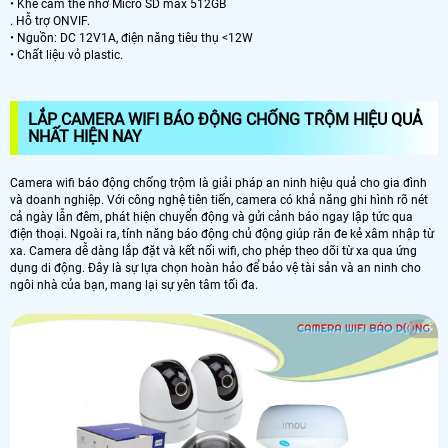
• Khe cắm thẻ nhớ Micro SD max 512GB
. Hỗ trợ ONVIF.
• Nguồn: DC 12V1A, điện năng tiêu thụ <12W
• Chất liệu vỏ plastic.
LẮP CAMERA WIFI BÁO ĐỘNG CHỐNG TRỘM HIỆU QUẢ
NHẤT HIỆN NAY
Camera wifi báo động chống trộm là giải pháp an ninh hiệu quả cho gia đình
và doanh nghiệp. Với công nghệ tiên tiến, camera có khả năng ghi hình rõ nét
cả ngày lẫn đêm, phát hiện chuyển động và gửi cảnh báo ngay lập tức qua
điện thoại. Ngoài ra, tính năng báo động chủ động giúp răn đe kẻ xâm nhập từ
xa. Camera dễ dàng lắp đặt và kết nối wifi, cho phép theo dõi từ xa qua ứng
dụng di động. Đây là sự lựa chọn hoàn hảo để bảo vệ tài sản và an ninh cho
ngôi nhà của bạn, mang lại sự yên tâm tối đa.