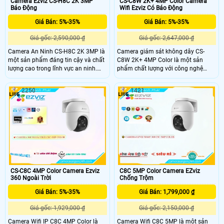
Camera Ezviz CS-H8C 2K 3MP
CS-C8W 2K+ 4MP Color Camera
Báo Động
Wifi Ezviz Có Báo Động
Giá Bán: 5%-35%
Giá Bán: 5%-35%
Giá gốc: 2,590,000 ₫
Giá gốc: 2,647,000 ₫
Camera An Ninh CS-H8C 2K 3MP là
Camera giám sát không dây CS-
một sản phẩm đáng tin cậy và chất
C8W 2K+ 4MP Color là một sản
lượng cao trong lĩnh vực an ninh.
phẩm chất lượng với công nghệ
Với độ phân giải 2K 3MP, camera
hình ảnh sắc nét 4.0 MP, cho phép
này cho phép quan sát rõ nét hình
xem ban đêm nhờ vào công nghệ
2250
1421
ảnh và ghi lại video chất lượng cao.
hồng ngoại với khoảng cách 30m.
Thiết kế nhỏ gọn và dễ dàng lắp đặt.
Đặc biệt, camera này dùng cho dự
Có khả năng xoay 360 độ và hồng
án dân dụng IP Wifi, nên việc cài đặt
ngoại giúp quan sát trong điều kiện
và sử dụng rất tiện lợi
ánh sáng yếu
CS-C8C 4MP Color Camera Ezviz
C8C 5MP Color Camera EZviz
360 Ngoài Trời
Chống Trộm
Giá Bán: 5%-35%
Giá Bán: 1,799,000 ₫
Giá gốc: 1,929,000 ₫
Giá gốc: 2,150,000 ₫
Camera Wifi IP C8C 4MP Color là
Camera Wifi C8C 5MP là một sản