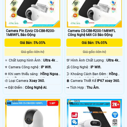
Camera Pin Ezviz CS-CB8-R200-
Camera CS-CB8-R200-1M8WFL
1M8WFL Báo Động
Công Nghệ Mới Có Báo Động
Giá Bán: 5%-35%
Giá Bán: 5%-35%
Giá gốc: liên hệ
Giá gốc: liên hệ
🔅 Chất lượng hình Ảnh :
Ultra 4k 👍🏾
💯 Hình Ành Chất Lượng :
Ultra 4k
.
👍🏾 .
⚜️ Camera Công nghệ :
IP Wifi.
🕉️ Công Nghệ :
IP Wifi.
❈ Khi xem thiếu sáng :
Hồng Ngoại
🌛 Khoảng Cách Ban Đêm :
Hồng
15m Hồng Ngoại Smart IR.
Ngoại 15m Có Màu Ban Ðêm.
🎨 Loại Camera
Xoay 360.
🐜 Camera Thiết Kế
IP67 xoay 360.
️⇝ Đặt Điểm :
Công Nghệ AI.
️⇝ Tích Hợp :
Thu Âm.
890
969