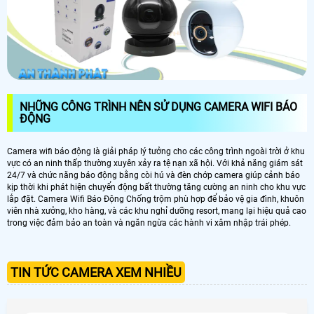
NHỮNG CÔNG TRÌNH NÊN SỬ DỤNG CAMERA WIFI BÁO
ĐỘNG
Camera wifi báo động là giải pháp lý tưởng cho các công trình ngoài trời ở khu
vực có an ninh thấp thường xuyên xảy ra tệ nạn xã hội. Với khả năng giám sát
24/7 và chức năng báo động bằng còi hú và đèn chớp camera giúp cảnh báo
kịp thời khi phát hiện chuyển động bất thường tăng cường an ninh cho khu vực
lắp đặt. Camera Wifi Báo Động Chống trộm phù hợp để bảo vệ gia đình, khuôn
viên nhà xưởng, kho hàng, và các khu nghỉ dưỡng resort, mang lại hiệu quả cao
trong việc đảm bảo an toàn và ngăn ngừa các hành vi xâm nhập trái phép.
TIN TỨC CAMERA XEM NHIỀU