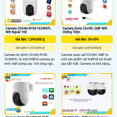
và hình ảnh, Hỗ trợ đèn flash báo
động xua đuổi xâm nhập trái phép.
Camera CS-H8c-R100-1K3WKFL
Camera Ezviz CS-H8C 2MP Wifi
Wifi Ngoài Trời
Chống Trộm
Giá Bán: 1,599,000 ₫
Giá Bán: 5%-35%
Giá gốc: 1,729,000 ₫
Giá gốc: 2,590,000 ₫
Camera An Ninh CS-H8c-R100-
Camera quan sát CS-H8C 2MP là
1K3WKFL là một thiết bị camera an
một sản phẩm với thiết kế mỹ thuật
ninh chất lượng cao. Với công nghệ
cao bắt mắt. Camera có khả năng
Hồng Ngoại Smart IR, nó cho phép
xoay 360 độ, mang lại hình ảnh sắc
người dùng xem hình ảnh ban đêm
nét với độ phân giải FULL HD 1080P.
2395
2029
với chất lượng màu sắc đầy đủ được
Được trang bị công nghệ IP Wifi,
giới hạn ở 20m. Ngoài ra, nó còn
camera có khả năng xử lý hình sáng
trang bị chức năng thu âm và hỗ trợ
đẹp
lưu trữ lâu hơn với các công nghệ
nén H