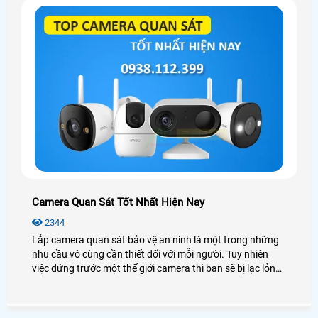
Camera Quan Sát Tốt Nhất Hiện Nay
2344
Lắp camera quan sát bảo vệ an ninh là một trong những
nhu cầu vô cùng cần thiết đối với mỗi người. Tuy nhiên
việc đứng trước một thế giới camera thì bạn sẽ bị lạc lỏng,
phân vân và không biết nên lựa chọn như thế nào cho phù
hợp với túi tiền mà vẫn đảm bảo được chất lượng. Hôm
nay An Thành Phát xin được giới thiệu đến quý anh chị em