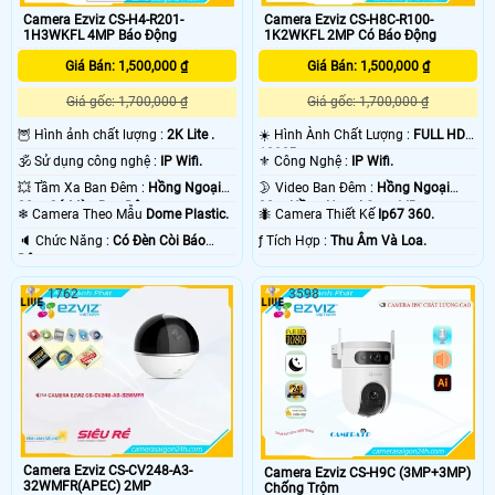
Camera Ezviz CS-H4-R201-
Camera Ezviz CS-H8C-R100-
1H3WKFL 4MP Báo Động
1K2WKFL 2MP Có Báo Động
Giá Bán: 1,500,000 ₫
Giá Bán: 1,500,000 ₫
Giá gốc: 1,700,000 ₫
Giá gốc: 1,700,000 ₫
🦉 Hình ảnh chất lượng :
2K Lite .
☀️ Hình Ành Chất Lượng :
FULL HD
1080P .
🕉️ Sử dụng công nghệ :
IP Wifi.
⚜️ Công Nghệ :
IP Wifi.
💥 Tầm Xa Ban Đêm :
Hồng Ngoại
🌛 Video Ban Đêm :
Hồng Ngoại
30m Có Màu Ban Ðêm.
30m Hồng Ngoại Smart IR.
❄ Camera Theo Mẫu
Dome Plastic.
🐜 Camera Thiết Kế
Ip67 360.
️🔈 Chức Năng :
Có Ðèn Còi Báo
️ƒ Tích Hợp :
Thu Âm Và Loa.
Động.
1762
3598
Camera Ezviz CS-CV248-A3-
Camera Ezviz CS-H9C (3MP+3MP)
32WMFR(APEC) 2MP
Chống Trộm