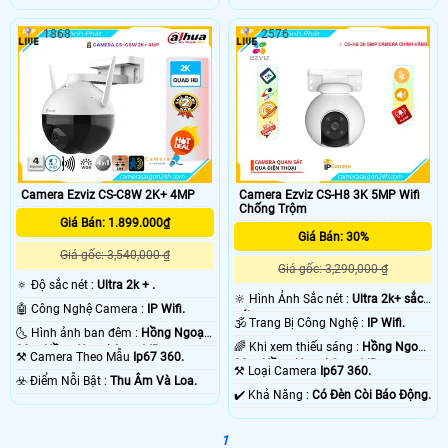
1868
2576
Camera Ezviz CS-C8W 2K+ 4MP
Camera Ezviz CS-H8 3K 5MP Wifi
Chống Trộm
Giá Bán: 1.899.000₫
Giá Bán: 30%
Giá gốc: 3,540,000 ₫
Giá gốc: 3,290,000 ₫
🔅 Độ sắc nét :
Ultra 2k + .
🔆 Hình Ảnh Sắc nét :
Ultra 2k+ sắc
🤖️ Công Nghệ Camera :
IP Wifi.
nét .
🕉️ Trang Bị Công Nghệ :
IP Wifi.
🌜 Hình ảnh ban đêm :
Hồng Ngoại
🌈 Khi xem thiếu sáng :
Hồng Ngoại
30m Hồng Ngoại Smart IR.
⚒ Camera Theo Mẫu
Ip67 360.
30m Hồng Ngoại Smart IR.
⚒ Loại Camera
Ip67 360.
️☣️ Điểm Nỗi Bật :
Thu Âm Và Loa.
️✔️ Khả Năng :
Có Đèn Còi Báo Động.
1