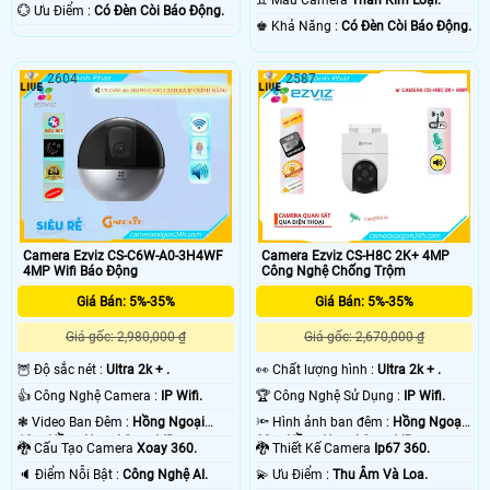
♊ Mẫu Camera
Thân Kim Loại.
Loại.
️💮 Ưu Điểm :
Có Đèn Còi Báo Động.
️♚ Khả Năng :
Có Đèn Còi Báo Động.
2604
2587
Camera Ezviz CS-C6W-A0-3H4WF
Camera Ezviz CS-H8C 2K+ 4MP
4MP Wifi Báo Động
Công Nghệ Chống Trộm
Giá Bán: 5%-35%
Giá Bán: 5%-35%
Giá gốc: 2,980,000 ₫
Giá gốc: 2,670,000 ₫
🦉 Độ sắc nét :
Ultra 2k + .
️👀 Chất lượng hình :
Ultra 2k + .
👍 Công Nghệ Camera :
IP Wifi.
🏆 Công Nghệ Sử Dụng :
IP Wifi.
❃ Video Ban Đêm :
Hồng Ngoại
🔦 Hình ảnh ban đêm :
Hồng Ngoại
10m Hồng Ngoại Smart IR.
30m Hồng Ngoại Smart IR.
🐉️ Cấu Tạo Camera
Xoay 360.
🐉️ Thiết Kế Camera
Ip67 360.
️🔈 Điểm Nỗi Bật :
Công Nghệ AI.
️💫 Ưu Điểm :
Thu Âm Và Loa.