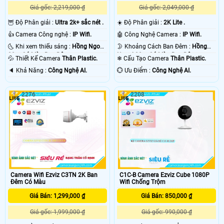
Giá gốc: 2,219,000 ₫
Giá gốc: 2,049,000 ₫
🦉 Độ Phân giải :
Ultra 2k+ sắc nét .
☀️ Độ Phân giải :
2K Lite .
👍 Camera Công nghệ :
IP Wifi.
🤖️ Công Nghệ Camera :
IP Wifi.
🌜 Khi xem thiếu sáng :
Hồng Ngoại
🌛 Khoảng Cách Ban Đêm :
Hồng
30m Có Màu Ban Ðêm.
Ngoại 30m Có Màu Ban Ðêm.
💦 Thiết Kế Camera
Thân Plastic.
❄ Cấu Tạo Camera
Thân Plastic.
️🔈 Khả Năng :
Công Nghệ AI.
️💮 Ưu Điểm :
Công Nghệ AI.
2276
2208
Camera Wifi Ezviz C3TN 2K Ban
C1C-B Camera Ezviz Cube 1080P
Đêm Có Màu
Wifi Chống Trộm
Giá Bán: 1,299,000 ₫
Giá Bán: 850,000 ₫
Giá gốc: 1,999,000 ₫
Giá gốc: 990,000 ₫