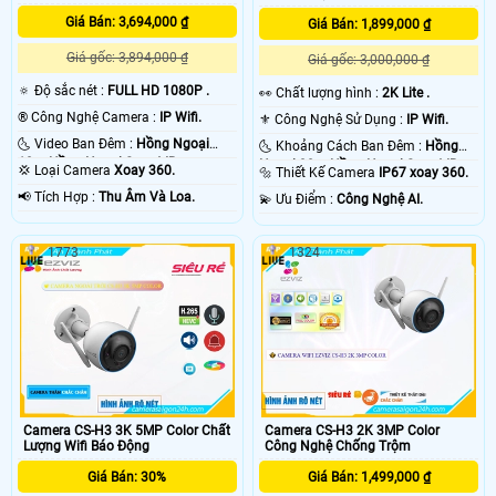
Giá Bán: 3,694,000 ₫
Giá Bán: 1,899,000 ₫
Giá gốc: 3,894,000 ₫
Giá gốc: 3,000,000 ₫
🔅 Độ sắc nét :
FULL HD 1080P .
️👀 Chất lượng hình :
2K Lite .
®️ Công Nghệ Camera :
IP Wifi.
⚜️ Công Nghệ Sử Dụng :
IP Wifi.
🌜 Video Ban Đêm :
Hồng Ngoại
🌜 Khoảng Cách Ban Đêm :
Hồng
10m Hồng Ngoại Smart IR.
Ngoại 30m Hồng Ngoại Smart IR.
💢 Loại Camera
Xoay 360.
🔩 Thiết Kế Camera
IP67 xoay 360.
️📢 Tích Hợp :
Thu Âm Và Loa.
️💫 Ưu Điểm :
Công Nghệ AI.
1773
1324
Camera CS-H3 3K 5MP Color Chất
Camera CS-H3 2K 3MP Color
Lượng Wifi Báo Động
Công Nghệ Chống Trộm
Giá Bán: 30%
Giá Bán: 1,499,000 ₫