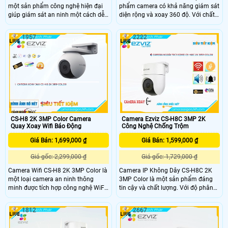
một sản phẩm công nghệ hiện đại
phẩm camera có khả năng giám sát
giúp giám sát an ninh một cách dễ
diện rộng và xoay 360 độ. Với chất
dàng và nhanh chóng. Độ phân giải
lượng hình ảnh 5.0 MP và độ phân
4MP cho hình ảnh cực kỳ rõ nét và
giải Ultra 4k lite, camera này tiết
1957
2222
sắc nét. Bạn có thể kết nối camera
kiệm băng thông và chi phí trong
với mạng wifi trong nhà để xem
quá trình sử dụng
hình ảnh trực tiếp trên điện thoại di
động hoặc máy tính từ xa
CS-H8 2K 3MP Color Camera
Camera Ezviz CS-H8C 3MP 2K
Quay Xoay Wifi Báo Động
Công Nghệ Chống Trộm
Giá Bán: 1,699,000 ₫
Giá Bán: 1,599,000 ₫
Giá gốc: 2,299,000 ₫
Giá gốc: 1,729,000 ₫
Camera Wifi CS-H8 2K 3MP Color là
Camera IP Không Dây CS-H8C 2K
một loại camera an ninh thông
3MP Color là một sản phẩm đáng
minh được tích hợp công nghệ WiFi,
tin cậy và chất lượng. Với độ phân
cho phép bạn giám sát ngôi nhà,
giải 2K và 3MP, nó cho phép bạn ghi
văn phòng hoặc bất kỳ không gian
lại và xem hình ảnh sắc nét và chi
1812
2667
nào khác từ xa thông qua kết nối
tiết. Điểm nổi bật của sản phẩm này
internet. Camera này có độ phân
là tính năng không dây, giúp bạn dễ