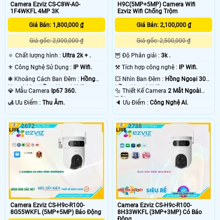
Camera Ezviz CS-C8W-A0-
H9C(5MP+5MP) Camera Wifi
1F4WKFL 4MP 3K
Ezviz Wifi Chống Trộm
Giá Bán: 1,800,000 ₫
Giá Bán: 2,100,000 ₫
Giá gốc: 2,000,000 ₫
Giá gốc: 2,500,000 ₫
🔅 Chất lượng hình :
Ultra 2k + .
🦉 Độ Phân giải :
3k .
⚜️ Công Nghệ Sử Dụng :
IP Wifi.
⚒ Tích hợp công nghệ :
IP Wifi.
❃ Khoảng Cách Ban Đêm :
Hồng
💥 Nhìn Ban Đêm :
Hồng Ngoại 30m
Ngoại 30m Hồng Ngoại SMD.
Hồng Ngoại SMD.
💎 Mẫu Camera
Ip67 360.
🔩 Thiết Kế Camera
2 Mắt Ngoài
Trời.
️🛃 Ưu Điểm :
Thu Âm.
️🔈 Ưu Điểm :
Công Nghệ AI.
2672
2738
Camera Ezviz CS-H9c-R100-
Camera Ezviz CS-H9c-R100-
8H33WKFL (3MP+3MP) Có Báo
8G55WKFL (5MP+5MP) Báo Động
Động