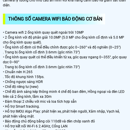
camera lý tưởng cho nhu cầu an ninh với khả năng cảnh báo và giám sát toàn
diện.
THÔNG SỐ CAMERA WIFI BÁO ĐỘNG CƠ BẢN
• Camera wifi 2 ống kính quay quét ngoài trời 10MP
• 2 Ống kính với độ phân giải 10.0MP (5.0 MP cho ống kính cố định và 5.0 MP
cho ống kính quay quét).
• Ống kính cố định có thể điều chỉnh được góc 0~260° và độ nghiên (0~25°)
. Trang bị ống kính cố định 3.6mm (góc nhìn 73°)
• Ống kính quay quét có thể điều khiển từ xa, góc quay ngang 0~355°, góc quay
dọc 0~90°
. Trang bị ống kính cố định 3.6mm (góc nhìn 73°)
• Chuẩn nén H.265
. Tốc độ khung hình 15fps.
• Chống ngược sáng HDR
• Chế độ riêng tư (new)
• Chế độ ánh sáng kép thông minh 4 chế độ ban đêm, Hồng ngoại và đèn LED
trên cả 2 ống kính, tầm xa 30m
• Đàm thoại 2 chiều với mic và loa tích hợp sẵn
• Hỗ trợ Smart tracking.
• Hỗ trợ IMOU Algo Play: phát hiện xe, phát hiện người, Xâm nhập, Vạch kẻ,
phát hiện vắng mặt.
• Báo động chủ động bằng còi 110dB và đèn chớp xanh đỏ
• Hỗ trợ kết nối Wi-Fi 6 2.4GHz, Cổng LAN