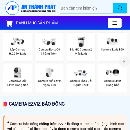
DANH MỤC SẢN PHẨM
Lắp Camera
Camera Ezviz Có
Báo Giá Camera 2
Camera Ezviz 360
H.265+ Ezviz
Chống Trộm
Mắt Ezviz
Camera 2 Mắt
Camera Wifi Ezviz
Camera Theo Dỏi
Camera Ezviz
Ezviz Trong Nhà
Ngoài Trời
Người Ezviz
Trong Nhà
CAMERA EZVIZ BÁO ĐỘNG
Camera báo động chống trộm ezviz là dòng camera báo động chính xác
với công nghệ ai tích hợp đây là dòng camera bảo mật cao.. Lắp camera