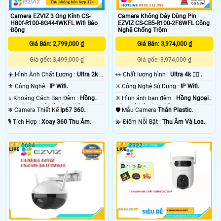
Camera EZVIZ 3 Ống Kính CS-
Camera Không Dây Dùng Pin
H80f-R100-8G444WKFL Wifi Báo
EZVIZ CS-CB5-R100-2F8WFL Công
Động
Nghệ Chống Trộm
Giá Bán: 2,799,000 ₫
Giá Bán: 3,974,000 ₫
Giá gốc: 3,499,000 ₫
Giá gốc: 3,974,000 ₫
☀️ Hình Ành Chất Lượng :
Ultra 2k +
️👀 Chất lượng hình :
Ultra 4k 👍🏾 .
.
⚜️ Công Nghệ :
IP Wifi.
✳️ Công Nghệ Sử Dụng :
IP Wifi.
⭐ Khoảng Cách Ban Đêm :
Hồng
❈ Hình ảnh ban đêm :
Hồng Ngoại
Ngoại 30m Có Màu Ban Ðêm.
15m Có Màu Ban Ðêm.
❄ Camera Thiết Kế
Ip67 360.
🛡 Mẫu Camera
Thân Plastic.
️🎙 Tích Hợp :
Xoay 360 Thu Âm.
️💫 Điểm Nỗi Bật :
Thu Âm Và Loa.
5684
2322