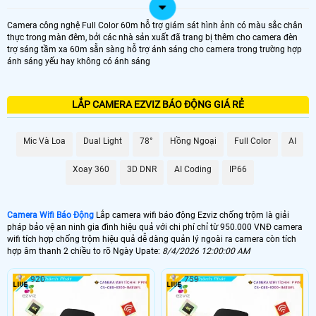
Camera công nghệ Full Color 60m hỗ trợ giám sát hình ảnh có màu sắc chân
thực trong màn đêm, bởi các nhà sản xuất đã trang bị thêm cho camera đèn
trợ sáng tầm xa 60m sẵn sàng hỗ trợ ánh sáng cho camera trong trường hợp
ánh sáng yếu hay không có ánh sáng
LẮP CAMERA EZVIZ BÁO ĐỘNG GIÁ RẺ
Mic Và Loa
Dual Light
78°
Hồng Ngoại
Full Color
AI
Xoay 360
3D DNR
AI Coding
IP66
Camera Wifi Báo Động
Lắp camera wifi báo động Ezviz chống trộm là giải
pháp bảo vệ an ninh gia đình hiệu quả với chi phí chỉ từ 950.000 VNĐ camera
wifi tích hợp chống trộm hiệu quả dễ dàng quản lý ngoài ra camera còn tích
hợp âm thanh 2 chiều to rõ Ngày Upate:
8/4/2026 12:00:00 AM
920
759