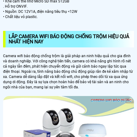
• Khe cắm thẻ nhớ Micro SD max 512GB
. Hỗ trợ ONVIF.
• Nguồn: DC 12V1A, điện năng tiêu thụ <12W
• Chất liệu vỏ plastic.
LẮP CAMERA WIFI BÁO ĐỘNG CHỐNG TRỘM HIỆU QUẢ
NHẤT HIỆN NAY
Camera wifi báo động chống trộm là giải pháp an ninh hiệu quả cho gia đình
và doanh nghiệp. Với công nghệ tiên tiến, camera có khả năng ghi hình rõ nét
cả ngày lẫn đêm, phát hiện chuyển động và gửi cảnh báo ngay lập tức qua
điện thoại. Ngoài ra, tính năng báo động chủ động giúp răn đe kẻ xâm nhập từ
xa. Camera dễ dàng lắp đặt và kết nối wifi, cho phép theo dõi từ xa qua ứng
dụng di động. Đây là sự lựa chọn hoàn hảo để bảo vệ tài sản và an ninh cho
ngôi nhà của bạn, mang lại sự yên tâm tối đa.