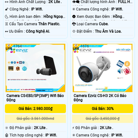
️👀 Hình Ành Chất Lượng :
2K Lite .
👁️‍🗨 Chất lượng hình Ảnh :
FULL HD
1080P .
🌠 Công Nghệ :
IP Wifi.
✳️ Camera Công nghệ :
IP Wifi.
🌜 Hình ảnh ban đêm :
Hồng Ngoại
🌚 Xem Được Ban Đêm :
Hồng
30m Có Màu Ban Ðêm.
Ngoại 15m Hồng Ngoại Smart IR.
♊ Cấu Tạo Camera
Thân Plastic.
🐉️ Loại Camera
Cube.
️↭ Ưu Điểm :
Công Nghệ AI.
️💠 Đặt Điểm :
Thu Âm Và Loa.
1764
1676
Camera CS-EB3/SP(3MP) Wifi Báo
Camera Ezviz CS-H3 2K Có Báo
Động
Động
Giá Bán: 2.980.000₫
Giá Bán: 30%
Giá gốc: 3.561.000vnd
Giá gốc: 3,450,000 ₫
🔆 Độ Phân giải :
2K Lite .
️⚡ Độ Phân giải :
2K Lite .
🤖️ Tích hợp công nghệ :
IP Wifi.
✳️ Camera Công nghệ :
IP Wifi.