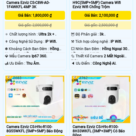
Camera Ezviz CS-C8W-A0-
H9C(5MP+5MP) Camera Wifi
1F4WKFL 4MP 3K
Ezviz Wifi Chống Trộm
Giá Bán: 1,800,000 ₫
Giá Bán: 2,100,000 ₫
Giá gốc: 2,000,000 ₫
Giá gốc: 2,500,000 ₫
🔅 Chất lượng hình :
Ultra 2k + .
🦉 Độ Phân giải :
3k .
⚜️ Công Nghệ Sử Dụng :
IP Wifi.
⚒ Tích hợp công nghệ :
IP Wifi.
❃ Khoảng Cách Ban Đêm :
Hồng
💥 Nhìn Ban Đêm :
Hồng Ngoại 30m
Ngoại 30m Hồng Ngoại SMD.
Hồng Ngoại SMD.
💎 Mẫu Camera
Ip67 360.
🔩 Thiết Kế Camera
2 Mắt Ngoài
Trời.
️🛃 Ưu Điểm :
Thu Âm.
️🔈 Ưu Điểm :
Công Nghệ AI.
2683
2762
Camera Ezviz CS-H9c-R100-
Camera Ezviz CS-H9c-R100-
8H33WKFL (3MP+3MP) Có Báo
8G55WKFL (5MP+5MP) Báo Động
Động