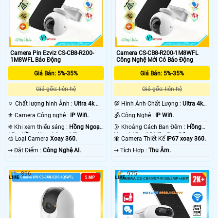
Camera Pin Ezviz CS-CB8-R200-
Camera CS-CB8-R200-1M8WFL
1M8WFL Báo Động
Công Nghệ Mới Có Báo Động
Giá Bán: 5%-35%
Giá Bán: 5%-35%
Giá gốc: liên hệ
Giá gốc: liên hệ
🔅 Chất lượng hình Ảnh :
Ultra 4k 👍🏾
💯 Hình Ành Chất Lượng :
Ultra 4k
.
👍🏾 .
⚜️ Camera Công nghệ :
IP Wifi.
🕉️ Công Nghệ :
IP Wifi.
❈ Khi xem thiếu sáng :
Hồng Ngoại
🌛 Khoảng Cách Ban Đêm :
Hồng
15m Hồng Ngoại Smart IR.
Ngoại 15m Có Màu Ban Ðêm.
🎨 Loại Camera
Xoay 360.
🐜 Camera Thiết Kế
IP67 xoay 360.
️⇝ Đặt Điểm :
Công Nghệ AI.
️⇝ Tích Hợp :
Thu Âm.
896
975