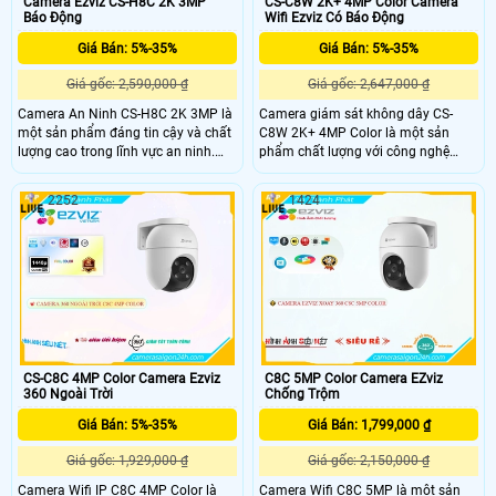
Camera Ezviz CS-H8C 2K 3MP
CS-C8W 2K+ 4MP Color Camera
Báo Động
Wifi Ezviz Có Báo Động
Giá Bán: 5%-35%
Giá Bán: 5%-35%
Giá gốc: 2,590,000 ₫
Giá gốc: 2,647,000 ₫
Camera An Ninh CS-H8C 2K 3MP là
Camera giám sát không dây CS-
một sản phẩm đáng tin cậy và chất
C8W 2K+ 4MP Color là một sản
lượng cao trong lĩnh vực an ninh.
phẩm chất lượng với công nghệ
Với độ phân giải 2K 3MP, camera
hình ảnh sắc nét 4.0 MP, cho phép
này cho phép quan sát rõ nét hình
xem ban đêm nhờ vào công nghệ
2252
1424
ảnh và ghi lại video chất lượng cao.
hồng ngoại với khoảng cách 30m.
Thiết kế nhỏ gọn và dễ dàng lắp đặt.
Đặc biệt, camera này dùng cho dự
Có khả năng xoay 360 độ và hồng
án dân dụng IP Wifi, nên việc cài đặt
ngoại giúp quan sát trong điều kiện
và sử dụng rất tiện lợi
ánh sáng yếu
CS-C8C 4MP Color Camera Ezviz
C8C 5MP Color Camera EZviz
360 Ngoài Trời
Chống Trộm
Giá Bán: 5%-35%
Giá Bán: 1,799,000 ₫
Giá gốc: 1,929,000 ₫
Giá gốc: 2,150,000 ₫
Camera Wifi IP C8C 4MP Color là
Camera Wifi C8C 5MP là một sản