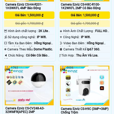
Camera Ezviz CS-H4-R201-
Camera Ezviz CS-H8C-R100-
1H3WKFL 4MP Báo Động
1K2WKFL 2MP Có Báo Động
Giá Bán: 1,500,000 ₫
Giá Bán: 1,500,000 ₫
Giá gốc: 1,700,000 ₫
Giá gốc: 1,700,000 ₫
🦉 Hình ảnh chất lượng :
2K Lite .
☀️ Hình Ành Chất Lượng :
FULL HD
1080P .
🕉️ Sử dụng công nghệ :
IP Wifi.
⚜️ Công Nghệ :
IP Wifi.
💥 Tầm Xa Ban Đêm :
Hồng Ngoại
🌛 Video Ban Đêm :
Hồng Ngoại
30m Có Màu Ban Ðêm.
30m Hồng Ngoại Smart IR.
❄ Camera Theo Mẫu
Dome Plastic.
🐜 Camera Thiết Kế
Ip67 360.
️🔈 Chức Năng :
Có Ðèn Còi Báo
️ƒ Tích Hợp :
Thu Âm Và Loa.
Động.
1763
3606
Camera Ezviz CS-CV248-A3-
Camera Ezviz CS-H9C (3MP+3MP)
32WMFR(APEC) 2MP
Chống Trộm