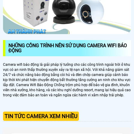
NHỮNG CÔNG TRÌNH NÊN SỬ DỤNG CAMERA WIFI BÁO
ĐỘNG
Camera wifi báo động là giải pháp lý tưởng cho các công trình ngoài trời ở khu
vực có an ninh thấp thường xuyên xảy ra tệ nạn xã hội. Với khả năng giám sát
24/7 và chức năng báo động bằng còi hú và đèn chớp camera giúp cảnh báo
kịp thời khi phát hiện chuyển động bất thường tăng cường an ninh cho khu vực
lắp đặt. Camera Wifi Báo Động Chống trộm phù hợp để bảo vệ gia đình, khuôn
viên nhà xưởng, kho hàng, và các khu nghỉ dưỡng resort, mang lại hiệu quả cao
trong việc đảm bảo an toàn và ngăn ngừa các hành vi xâm nhập trái phép.
TIN TỨC CAMERA XEM NHIỀU