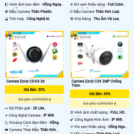
🌔 Hình ảnh ban đêm :
Hồng Ngoại
❈ Khi xem thiếu sáng :
Full Color
30m Hồng Ngoại Smart IR.
30m Có Màu Ban Đêm.
🕸️ Mẫu Camera
Thân Plastic.
⛓ Mẫu Camera
Thân Kim Loại.
️🔮 Tích Hợp :
Công Nghệ AI.
️⌘ Khả Năng :
Thu Âm Và Loa.
2138
2038
Camera Ezviz CS-H3 2K
Camera Ezviz C3X 2MP Chống
Trộm
Giá Bán: 30%
Giá Bán: 30%
Giá gốc: 2,990,000 ₫
Giá gốc: 3,590,000 ₫
️👀 Độ Phân giải :
2K Lite .
💯 Hình ảnh chất lượng :
FULL HD
✳️ Công Nghệ Camera :
IP Wifi.
1080P .
🌠 Công Nghệ Hình Ảnh :
IP Wifi.
🌜 Khoảng Cách Ban Đêm :
Hồng
💡 Khi xem thiếu sáng :
Hồng Ngoại
Ngoại 30m Hồng Ngoại Smart IR.
👑 Camera Theo Mẫu
Thân Kim
30m Có Màu Ban Đêm.