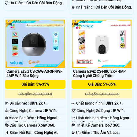
♊ Mẫu Camera
Thân Kim Loại.
Loại.
️💮 Ưu Điểm :
Có Đèn Còi Báo Động.
️♚ Khả Năng :
Có Đèn Còi Báo Động.
2606
2589
Camera Ezviz CS-C6W-A0-3H4WF
Camera Ezviz CS-H8C 2K+ 4MP
4MP Wifi Báo Động
Công Nghệ Chống Trộm
Giá Bán: 5%-35%
Giá Bán: 5%-35%
Giá gốc: 2,980,000 ₫
Giá gốc: 2,670,000 ₫
🦉 Độ sắc nét :
Ultra 2k + .
️👀 Chất lượng hình :
Ultra 2k + .
👍 Công Nghệ Camera :
IP Wifi.
🏆 Công Nghệ Sử Dụng :
IP Wifi.
❃ Video Ban Đêm :
Hồng Ngoại
🔦 Hình ảnh ban đêm :
Hồng Ngoại
10m Hồng Ngoại Smart IR.
30m Hồng Ngoại Smart IR.
🐉️ Cấu Tạo Camera
Xoay 360.
🐉️ Thiết Kế Camera
Ip67 360.
️🔈 Điểm Nỗi Bật :
Công Nghệ AI.
️💫 Ưu Điểm :
Thu Âm Và Loa.