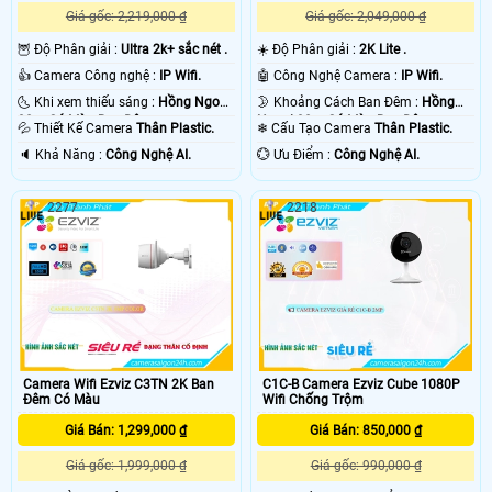
Giá gốc: 2,219,000 ₫
Giá gốc: 2,049,000 ₫
🦉 Độ Phân giải :
Ultra 2k+ sắc nét .
☀️ Độ Phân giải :
2K Lite .
👍 Camera Công nghệ :
IP Wifi.
🤖️ Công Nghệ Camera :
IP Wifi.
🌜 Khi xem thiếu sáng :
Hồng Ngoại
🌛 Khoảng Cách Ban Đêm :
Hồng
30m Có Màu Ban Ðêm.
Ngoại 30m Có Màu Ban Ðêm.
💦 Thiết Kế Camera
Thân Plastic.
❄ Cấu Tạo Camera
Thân Plastic.
️🔈 Khả Năng :
Công Nghệ AI.
️💮 Ưu Điểm :
Công Nghệ AI.
2277
2218
Camera Wifi Ezviz C3TN 2K Ban
C1C-B Camera Ezviz Cube 1080P
Đêm Có Màu
Wifi Chống Trộm
Giá Bán: 1,299,000 ₫
Giá Bán: 850,000 ₫
Giá gốc: 1,999,000 ₫
Giá gốc: 990,000 ₫