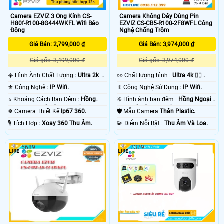
Camera EZVIZ 3 Ống Kính CS-
Camera Không Dây Dùng Pin
H80f-R100-8G444WKFL Wifi Báo
EZVIZ CS-CB5-R100-2F8WFL Công
Động
Nghệ Chống Trộm
Giá Bán: 2,799,000 ₫
Giá Bán: 3,974,000 ₫
Giá gốc: 3,499,000 ₫
Giá gốc: 3,974,000 ₫
☀️ Hình Ành Chất Lượng :
Ultra 2k +
️👀 Chất lượng hình :
Ultra 4k 👍🏾 .
.
⚜️ Công Nghệ :
IP Wifi.
✳️ Công Nghệ Sử Dụng :
IP Wifi.
⭐ Khoảng Cách Ban Đêm :
Hồng
❈ Hình ảnh ban đêm :
Hồng Ngoại
Ngoại 30m Có Màu Ban Ðêm.
15m Có Màu Ban Ðêm.
❄ Camera Thiết Kế
Ip67 360.
🛡 Mẫu Camera
Thân Plastic.
️🎙 Tích Hợp :
Xoay 360 Thu Âm.
️💫 Điểm Nỗi Bật :
Thu Âm Và Loa.
5689
2329