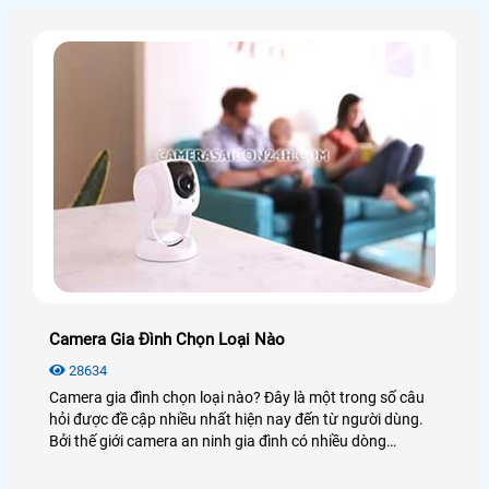
các model camera quan sát tốt nhất hiện nay nhằm đem
lại sự lựa chọn phù hợp chất lượng nhất.
Camera Gia Đình Chọn Loại Nào
28634
Camera gia đình chọn loại nào? Đây là một trong số câu
hỏi được đề cập nhiều nhất hiện nay đến từ người dùng.
Bởi thế giới camera an ninh gia đình có nhiều dòng
camera và rất nhiều là đằng khác. Vậy để biết được
camera nào tốt nhất hiện nay bạn có thể xem qua bài viết