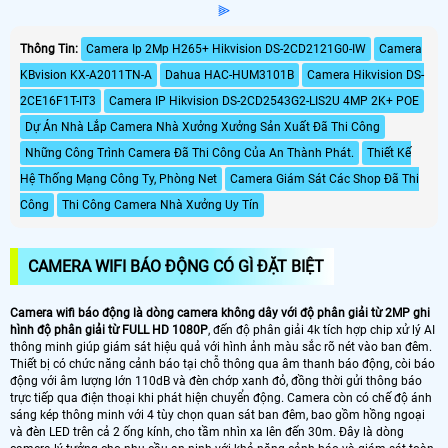
⫸
Thông Tin:
Camera Ip 2Mp H265+ Hikvision DS-2CD2121G0-IW
Camera
KBvision KX-A2011TN-A
Dahua HAC-HUM3101B
Camera Hikvision DS-
2CE16F1T-IT3
Camera IP Hikvision DS-2CD2543G2-LIS2U 4MP 2K+ POE
Dự Án Nhà Lắp Camera Nhà Xưởng Xưởng Sản Xuất Đã Thi Công
Những Công Trình Camera Đã Thi Công Của An Thành Phát.
Thiết Kế
Hệ Thống Mạng Công Ty, Phòng Net
Camera Giám Sát Các Shop Đã Thi
Công
Thi Công Camera Nhà Xưởng Uy Tín
CAMERA WIFI BÁO ĐỘNG CÓ GÌ ĐẶT BIỆT
Camera wifi báo động là dòng camera không dây với độ phân giải từ 2MP ghi
hình độ phân giải từ FULL HD 1080P
, đến độ phân giải 4k tích hợp chip xử lý AI
thông minh giúp giám sát hiệu quả với hình ảnh màu sắc rõ nét vào ban đêm.
Thiết bị có chức năng cảnh báo tại chỗ thông qua âm thanh báo động, còi báo
động với âm lượng lớn 110dB và đèn chớp xanh đỏ, đồng thời gửi thông báo
trực tiếp qua điện thoại khi phát hiện chuyển động. Camera còn có chế độ ánh
sáng kép thông minh với 4 tùy chọn quan sát ban đêm, bao gồm hồng ngoại
và đèn LED trên cả 2 ống kính, cho tầm nhìn xa lên đến 30m. Đây là dòng