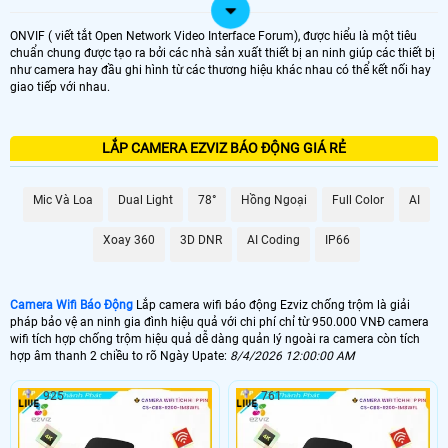
ONVIF ( viết tắt Open Network Video Interface Forum), được hiểu là một tiêu
chuẩn chung được tạo ra bởi các nhà sản xuất thiết bị an ninh giúp các thiết bị
như camera hay đầu ghi hình từ các thương hiệu khác nhau có thể kết nối hay
giao tiếp với nhau.
LẮP CAMERA EZVIZ BÁO ĐỘNG GIÁ RẺ
Mic Và Loa
Dual Light
78°
Hồng Ngoại
Full Color
AI
Xoay 360
3D DNR
AI Coding
IP66
Camera Wifi Báo Động
Lắp camera wifi báo động Ezviz chống trộm là giải
pháp bảo vệ an ninh gia đình hiệu quả với chi phí chỉ từ 950.000 VNĐ camera
wifi tích hợp chống trộm hiệu quả dễ dàng quản lý ngoài ra camera còn tích
hợp âm thanh 2 chiều to rõ Ngày Upate:
8/4/2026 12:00:00 AM
925
761