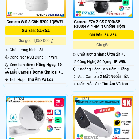
Camera Wifi S-C6N-R200-1Q5WFL
Camera EZVIZ CS-CB90/SP-
R100(4MP+4MP) Chống Trộm
Giá Bán: 5%-35%
Giá Bán: 5%-35%
Giá gốc: 1,053,000 ₫
Giá gốc:
🔅 Chất lượng hình :
3k .
💯 Chất lượng hình :
Ultra 2k + .
👍 Công Nghệ Sử Dụng :
IP Wifi.
🕉️ Công Nghệ Sử Dụng :
IP Wifi.
🌜 Xem ban đêm :
Hồng Ngoại 10m
🌔 Khoảng Cách Ban Đêm :
Hồng
Hồng Ngoại SMD.
🌧️ Mẫu Camera
Dome Kim loại +
Ngoại 35m Có Màu Ban Ðêm.
💢 Mẫu Camera
2 Mắt Ngoài Trời.
Nhựa.
️♚ Tích Hợp :
Thu Âm Và Loa.
️☣️ Điểm Nỗi Bật :
Thu Âm Và Loa.
19024
1331