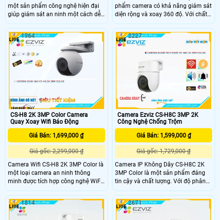
một sản phẩm công nghệ hiện đại
phẩm camera có khả năng giám sát
giúp giám sát an ninh một cách dễ
diện rộng và xoay 360 độ. Với chất
dàng và nhanh chóng. Độ phân giải
lượng hình ảnh 5.0 MP và độ phân
4MP cho hình ảnh cực kỳ rõ nét và
giải Ultra 4k lite, camera này tiết
1964
2227
sắc nét. Bạn có thể kết nối camera
kiệm băng thông và chi phí trong
với mạng wifi trong nhà để xem
quá trình sử dụng
hình ảnh trực tiếp trên điện thoại di
động hoặc máy tính từ xa
CS-H8 2K 3MP Color Camera
Camera Ezviz CS-H8C 3MP 2K
Quay Xoay Wifi Báo Động
Công Nghệ Chống Trộm
Giá Bán: 1,699,000 ₫
Giá Bán: 1,599,000 ₫
Giá gốc: 2,299,000 ₫
Giá gốc: 1,729,000 ₫
Camera Wifi CS-H8 2K 3MP Color là
Camera IP Không Dây CS-H8C 2K
một loại camera an ninh thông
3MP Color là một sản phẩm đáng
minh được tích hợp công nghệ WiFi,
tin cậy và chất lượng. Với độ phân
cho phép bạn giám sát ngôi nhà,
giải 2K và 3MP, nó cho phép bạn ghi
văn phòng hoặc bất kỳ không gian
lại và xem hình ảnh sắc nét và chi
1814
2671
nào khác từ xa thông qua kết nối
tiết. Điểm nổi bật của sản phẩm này
internet. Camera này có độ phân
là tính năng không dây, giúp bạn dễ