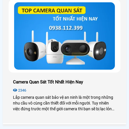
Camera Quan Sát Tốt Nhất Hiện Nay
2346
Lắp camera quan sát bảo vệ an ninh là một trong những
nhu cầu vô cùng cần thiết đối với mỗi người. Tuy nhiên
việc đứng trước một thế giới camera thì bạn sẽ bị lạc lỏng,
phân vân và không biết nên lựa chọn như thế nào cho phù
hợp với túi tiền mà vẫn đảm bảo được chất lượng. Hôm
nay An Thành Phát xin được giới thiệu đến quý anh chị em