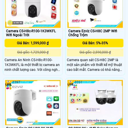
và hình ảnh, Hỗ trợ đèn flash báo
động xua đuổi xâm nhập trái phép.
Camera CS-H8c-R100-1K3WKFL
Camera Ezviz CS-H8C 2MP Wifi
Wifi Ngoài Trời
Chống Trộm
Giá Bán: 1,599,000 ₫
Giá Bán: 5%-35%
Giá gốc: 1,729,000 ₫
Giá gốc: 2,590,000 ₫
Camera An Ninh CS-H8c-R100-
Camera quan sát CS-H8C 2MP là
1K3WKFL là một thiết bị camera an
một sản phẩm với thiết kế mỹ thuật
ninh chất lượng cao. Với công nghệ
cao bắt mắt. Camera có khả năng
Hồng Ngoại Smart IR, nó cho phép
xoay 360 độ, mang lại hình ảnh sắc
người dùng xem hình ảnh ban đêm
nét với độ phân giải FULL HD 1080P.
2397
2031
với chất lượng màu sắc đầy đủ được
Được trang bị công nghệ IP Wifi,
giới hạn ở 20m. Ngoài ra, nó còn
camera có khả năng xử lý hình sáng
trang bị chức năng thu âm và hỗ trợ
đẹp
lưu trữ lâu hơn với các công nghệ
nén H