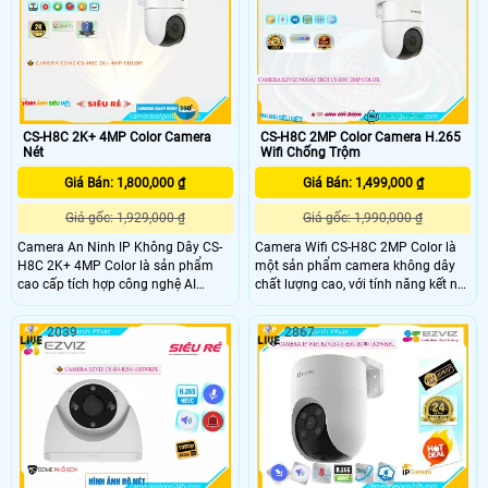
giải cao 2K và chất lượng hình ảnh
dàng cài đặt và vận hành mà không
3MP, giúp bạn có được hình ảnh rõ
cần đến dây cáp phức tạp
nét và chi tiết
CS-H8C 2K+ 4MP Color Camera
CS-H8C 2MP Color Camera H.265
Nét
Wifi Chống Trộm
Giá Bán: 1,800,000 ₫
Giá Bán: 1,499,000 ₫
Giá gốc: 1,929,000 ₫
Giá gốc: 1,990,000 ₫
Camera An Ninh IP Không Dây CS-
Camera Wifi CS-H8C 2MP Color là
H8C 2K+ 4MP Color là sản phẩm
một sản phẩm camera không dây
cao cấp tích hợp công nghệ AI
chất lượng cao, với tính năng kết nối
Chuyên dụng. Với khả năng Chống
Wifi và chức năng quan sát từ xa,
Ngược Sáng DWDR, camera này cho
giúp bạn dễ dàng theo dõi và bảo vệ
2039
2867
phép lắp trong nhà một cách tốt
nhà cửa hoặc văn phòng của mình
hơn, mang lại hình ảnh rõ nét ngay
mọi lúc, mọi nơi.
cả trong điều kiện ánh sáng mạnh.
Camera còn tiết kiệm 50% dung
lượng với định dạng nén H.265/H