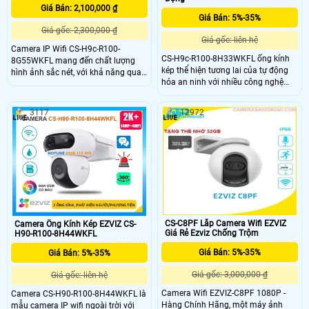
Giá Bán: 2,100,000 ₫
Giá Bán: 5%-35%
Giá gốc: 2,300,000 ₫
Giá gốc: liên hệ
Camera IP Wifi CS-H9c-R100-
CS-H9c-R100-8H33WKFL ống kính
8G55WKFL mang đến chất lượng
kép thể hiện tương lai của tự động
hình ảnh sắc nét, với khả năng quan
hóa an ninh với nhiều công nghệ
sát ban đêm full color tới 30m,
độc đáo. Hai camera của CS-H9c-
giống như ban ngày.Sử dụng công
R100-8H33WKFL hoạt động liên kết
nghệ IP Wifi, không ảnh hưởng đến
3117
12972
với nhau để bảo vệ các khu vực rộng
chất lượng hình ảnh. Trang bị cân
lớn, và đạt được hiệu quả tương
bằng ánh sáng BLC, giúp cho hình
đương với hệ thống nhiều camera.
ảnh luôn sáng rõ dù ở bất kỳ điều
kiện ánh sáng nào
CS-C8PF Lắp Camera Wifi EZVIZ
Camera Ống Kính Kép EZVIZ CS-
Giá Rẻ Ezviz Chống Trộm
H90-R100-8H44WKFL
Giá Bán: 5%-35%
Giá Bán: 5%-35%
Giá gốc: 3,000,000 ₫
Giá gốc: liên hệ
Camera Wifi EZVIZ-C8PF 1080P -
Camera CS-H90-R100-8H44WKFL là
Hàng Chính Hãng, một máy ảnh
mẫu camera IP wifi ngoài trời với