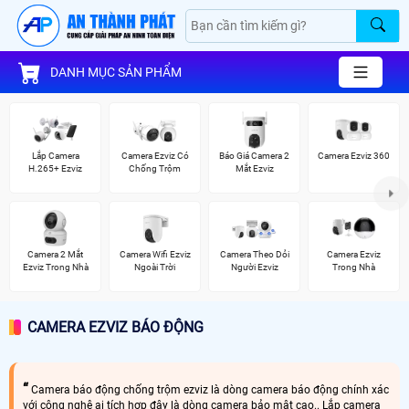
DANH MỤC SẢN PHẨM
Lắp Camera
Camera Ezviz Có
Báo Giá Camera 2
Camera Ezviz 360
H.265+ Ezviz
Chống Trộm
Mắt Ezviz
Camera 2 Mắt
Camera Wifi Ezviz
Camera Theo Dỏi
Camera Ezviz
Ezviz Trong Nhà
Ngoài Trời
Người Ezviz
Trong Nhà
CAMERA EZVIZ BÁO ĐỘNG
Camera báo động chống trộm ezviz là dòng camera báo động chính xác
với công nghệ ai tích hợp đây là dòng camera bảo mật cao.. Lắp camera