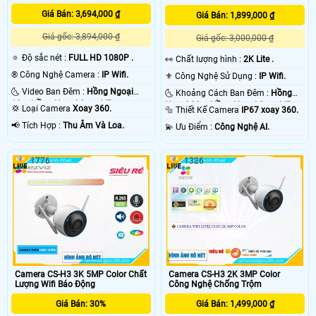
Giá Bán: 3,694,000 ₫
Giá Bán: 1,899,000 ₫
Giá gốc: 3,894,000 ₫
Giá gốc: 3,000,000 ₫
🔅 Độ sắc nét :
FULL HD 1080P .
️👀 Chất lượng hình :
2K Lite .
®️ Công Nghệ Camera :
IP Wifi.
⚜️ Công Nghệ Sử Dụng :
IP Wifi.
🌜 Video Ban Đêm :
Hồng Ngoại
🌜 Khoảng Cách Ban Đêm :
Hồng
10m Hồng Ngoại Smart IR.
Ngoại 30m Hồng Ngoại Smart IR.
💢 Loại Camera
Xoay 360.
🔩 Thiết Kế Camera
IP67 xoay 360.
️📢 Tích Hợp :
Thu Âm Và Loa.
️💫 Ưu Điểm :
Công Nghệ AI.
1776
1326
Camera CS-H3 3K 5MP Color Chất
Camera CS-H3 2K 3MP Color
Lượng Wifi Báo Động
Công Nghệ Chống Trộm
Giá Bán: 30%
Giá Bán: 1,499,000 ₫