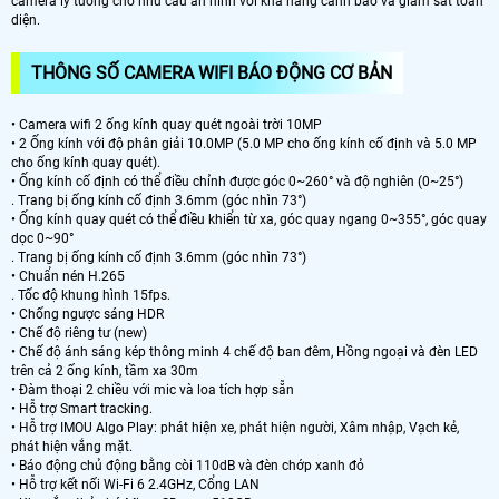
camera lý tưởng cho nhu cầu an ninh với khả năng cảnh báo và giám sát toàn
diện.
THÔNG SỐ CAMERA WIFI BÁO ĐỘNG CƠ BẢN
• Camera wifi 2 ống kính quay quét ngoài trời 10MP
• 2 Ống kính với độ phân giải 10.0MP (5.0 MP cho ống kính cố định và 5.0 MP
cho ống kính quay quét).
• Ống kính cố định có thể điều chỉnh được góc 0~260° và độ nghiên (0~25°)
. Trang bị ống kính cố định 3.6mm (góc nhìn 73°)
• Ống kính quay quét có thể điều khiển từ xa, góc quay ngang 0~355°, góc quay
dọc 0~90°
. Trang bị ống kính cố định 3.6mm (góc nhìn 73°)
• Chuẩn nén H.265
. Tốc độ khung hình 15fps.
• Chống ngược sáng HDR
• Chế độ riêng tư (new)
• Chế độ ánh sáng kép thông minh 4 chế độ ban đêm, Hồng ngoại và đèn LED
trên cả 2 ống kính, tầm xa 30m
• Đàm thoại 2 chiều với mic và loa tích hợp sẵn
• Hỗ trợ Smart tracking.
• Hỗ trợ IMOU Algo Play: phát hiện xe, phát hiện người, Xâm nhập, Vạch kẻ,
phát hiện vắng mặt.
• Báo động chủ động bằng còi 110dB và đèn chớp xanh đỏ
• Hỗ trợ kết nối Wi-Fi 6 2.4GHz, Cổng LAN