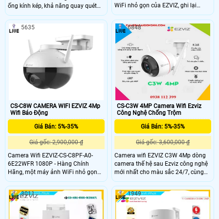
WiFi nhỏ gọn của EZVIZ, ghi lại
ống kính kép, khả năng quay quét
những khoảnh khắc ngọt ngào, bảo
360 độ, cho hình ảnh sắc nét với độ
vệ gia đình bạn và cập nhật cho bạn
phân giải 2K+ và tầm nhìn hồng
5635
6848
về những gì đang xảy ra ở nhà khi
ngoại lên đến 30m, hỗ trợ xem màu
bạn đi vắng.
ban đêm. Thiết bị tích hợp chức
năng đàm thoại 2 chiều, cảnh báo
bằng đèn và còi hú, đạt chuẩn
chống nước IP65, giúp hoạt động
bền bỉ dưới mọi điều kiện thời tiết
CS-C8W CAMERA WIFI EZVIZ 4Mp
CS-C3W 4MP Camera Wifi Ezviz
Wifi Báo Động
Công Nghệ Chống Trộm
Giá Bán: 5%-35%
Giá Bán: 5%-35%
Giá gốc: 2,900,000 ₫
Giá gốc: 3,600,000 ₫
Camera Wifi EZVIZ-CS-C8PF-A0-
Camera wifi EZVIZ C3W 4Mp dòng
6E22WFR 1080P - Hàng Chính
camera thế hệ sau Ezviz công nghệ
Hãng, một máy ảnh WiFi nhỏ gọn
mới nhất cho màu sắc 24/7, cùng
của EZVIZ, ghi lại những khoảnh
với đó là tích hợp thêm tính năng AI
khắc ngọt ngào, bảo vệ gia đình bạn
giúp phát hiện người nhanh chóng
3011
1949
và cập nhật cho bạn về những gì
và chính xác ngay cả trong điều kiện
đang xảy ra ở nhà khi bạn đi vắng.
tối, thiếu sáng. Tích hợp míc thu âm
cho phép ghi hình lại cả âm thanh