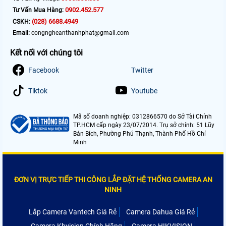
0902.452.577
Tư Vấn Mua Hàng:
(028) 6688.4949
CSKH:
Email:
congngheanthanhphat@gmail.com
Kết nối với chúng tôi
Facebook
Twitter
Tiktok
Youtube
Mã số doanh nghiệp: 0312866570 do Sở Tài Chính
TP.HCM cấp ngày 23/07/2014. Trụ sở chính: 51 Lũy
Bán Bích, Phường Phú Thạnh, Thành Phố Hồ Chí
Minh
ĐƠN VỊ TRỰC TIẾP THI CÔNG LẮP ĐẶT HỆ THỐNG CAMERA AN
NINH
Lắp Camera Vantech Giá Rẻ
Camera Dahua Giá Rẻ
Camera Kbvision Chính Hãng
Camera HIKVISION