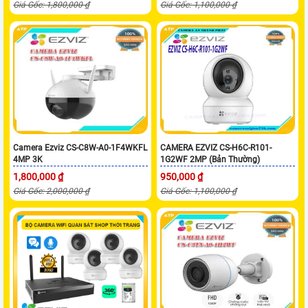
Giá Gốc: 1,800,000 ₫
Giá Gốc: 1,100,000 ₫
Camera Ezviz CS-C8W-A0-1F4WKFL
CAMERA EZVIZ CS-H6C-R101-
4MP 3K
1G2WF 2MP (Bản Thường)
1,800,000 ₫
950,000 ₫
Giá Gốc: 2,000,000 ₫
Giá Gốc: 1,100,000 ₫