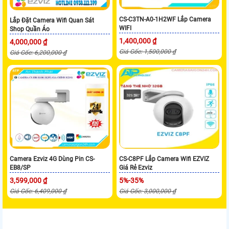
CS-C3TN-A0-1H2WF Lắp Camera
Lắp Đặt Camera Wifi Quan Sát
WIFI
Shop Quần Áo
1,400,000 ₫
4,000,000 ₫
Giá Gốc: 1,500,000 ₫
Giá Gốc: 6,200,000 ₫
Camera Ezviz 4G Dùng Pin CS-
CS-C8PF Lắp Camera Wifi EZVIZ
EB8/SP
Giá Rẻ Ezviz
3,599,000 ₫
5%-35%
Giá Gốc: 6,409,000 ₫
Giá Gốc: 3,000,000 ₫