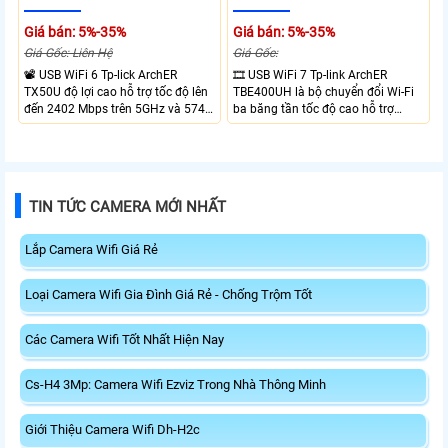
Giá bán: 5%-35%
Giá bán: 5%-35%
Giá Gốc: Liên Hệ
Giá Gốc:
📽 USB WiFi 6 Tp-lick ArchER
🎞 USB WiFi 7 Tp-link ArchER
TX50U độ lợi cao hỗ trợ tốc độ lên
TBE400UH là bộ chuyển đổi Wi-Fi
đến 2402 Mbps trên 5GHz và 574
ba băng tần tốc độ cao hỗ trợ
Mbps trên 2.4GHz mang đến kết
2882 Mbps trên 6GHz, 2882 Mbps
nối không dây nhanh và ổn định.
trên 5GHz và 688 Mbps trên
Tích hợp ăng-ten độ lợi cao mở
2.4GHz. Trang bị 2 ăng-ten ngoài
rộng vùng phủ, giảm độ trễ. USB
công suất cao, kết nối USB 3.0, đi
3.0 tốc độ cao hỗ trợ truyền tải dữ
kèm đế cắm và cáp nối dài. Phù
TIN TỨC CAMERA MỚI NHẤT
liệu nhanh, kết hợp WPA3 tăng
hợp nâng cấp kết nối không dây
cường bảo mật.
tốc độ cao cho máy tính.
Lắp Camera Wifi Giá Rẻ
Loại Camera Wifi Gia Đình Giá Rẻ - Chống Trộm Tốt
Các Camera Wifi Tốt Nhất Hiện Nay
Cs-H4 3Mp: Camera Wifi Ezviz Trong Nhà Thông Minh
Giới Thiệu Camera Wifi Dh-H2c