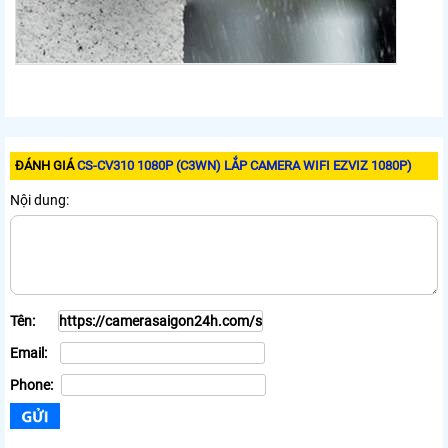
ĐÁNH GIÁ
CS-CV310 1080P (C3WN) LẮP CAMERA WIFI EZVIZ 1080P)
Nội dung:
Tên:
Email:
Phone: