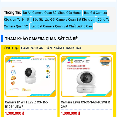
Thông Tin:
Dự Án Camera Quan Sát Shop Cửa Hàng
Báo Giá Camera
Kbvision Tốt Nhất
Báo Giá Lắp Đặt Camera Quan Sát Kbvision
Công Ty
Camera Quận 12
Lắp Đặt Camera Quan Sát Chất Lượng Cao
THAM KHẢO CAMERA QUAN SÁT GIÁ RẺ
CÙNG LOẠI
CAMERA 2K 4K
SẢN PHẨM THAM KHẢO
Camera IP WIFI EZVIZ CS-H6c-
Camera Ezviz CS-C6N-A0-1C2WFR
R105-1J5WF
2MP
1,300,000 ₫
1,000,000 ₫