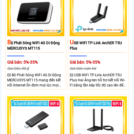
quản lý tập trung và phân tích
quang phổ. Chuẩn IPX5 giúp tăng
khả năng chống chịu thời tiết.
B
U
Ộ Phát Sóng WiFi 4G Di Động
SB WiFi TP-Link ArchER T5U
MERCUSYS MT115
Plus
Giá bán: 5%-35%
Giá bán: 5%-35%
Giá Gốc: 00 ₫
Giá Gốc: Liên Hệ
🎞 Bộ Phát Sóng WiFi 4G Di Động
🎞 USB WiFi TP-Link ArchER T5U
MERCUSYS MT115 mang đến kết
Plus Hai Ăng-ten hỗ trợ kết nối Wi-
nối Internet ổn định mọi lúc mọi
Fi băng tần kép tốc độ cao lên đến
nơi với tốc độ 4G LTE tải xuống lên
1300 Mbps. Hai ăng-ten ngoài kết
đến 150Mbps. Chuẩn WiFi 6
hợp công nghệ Beamforming giúp
AX300, pin 2400mAh hoạt động
tăng cường tín hiệu và vùng phủ
đến 10 giờ và khả năng kết nối
sóng. USB 3.0 cho tốc độ truyền dữ
cùng lúc 10 thiết bị
liệu nhanh. Hỗ trợ Windows 10/11
và cài đặt dễ dàng không cần đĩa
CD,bảo mật WPA3 cho quyền riêng
tư