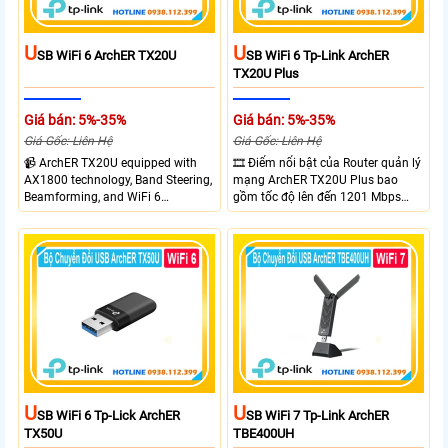
U
U
SB WiFi 6 ArchER TX20U
SB WiFi 6 Tp-Link ArchER
TX20U Plus
Giá bán: 5%-35%
Giá bán: 5%-35%
Giá Gốc: Liên Hệ
Giá Gốc: Liên Hệ
📹 ArchER TX20U equipped with
🎞 Điểm nổi bật của Router quản lý
AX1800 technology, Band Steering,
mạng ArchER TX20U Plus bao
Beamforming, and WiFi 6
gồm tốc độ lên đến 1201 Mbps
transmission. Band Steering
trên băng tần 5 GHz và 574 Mbps
technology optimizes connections,
trên băng tần 2.4 GHz. công nghệ
Beamforming enhances signal
Band Steering, Beamforming và
focus for better coverage. Upgrade
Wifi 6 cung cấp hiệu suất cao và
your network experience with
ổn định cho mạng Wi-Fi của bạn.
leading-edge features.
U
U
SB WiFi 6 Tp-Lick ArchER
SB WiFi 7 Tp-Link ArchER
TX50U
TBE400UH