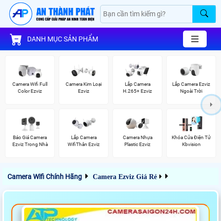
DANH MỤC SẢN PHẨM
Camera Wifi Full
Camera Kim Loại
Lắp Camera
Lắp Camera Ezviz
Color Ezviz
Ezviz
H.265+ Ezviz
Ngoài Trời
Báo Giá Camera
Lắp Camera
Camera Nhựa
Khóa Cửa Điện Tử
Ezviz Trong Nhà
WifiThân Ezviz
Plastic Ezviz
Kbvision
Camera Wifi Chính Hãng
Camera Ezviz Giá Rẻ