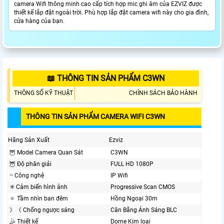
camera Wifi thông minh cao cấp tích hợp mic ghi âm của EZVIZ được
thiết kế lắp đặt ngoài trời. Phù hợp lắp đặt camera wifi này cho gia đình,
cửa hàng của bạn.
📖 THÔNG TIN SẢN PHẨM C3WN
THÔNG SỐ KỸ THUẬT
CHÍNH SÁCH BẢO HÀNH
THÔNG TIN SẢN PHẨM CAMERA WIFI C3WN
Hãng Sản Xuất
Ezviz
🦉 Model Camera Quan Sát
C3WN
🦉 Độ phân giải
FULL HD 1080P
⌔ Công nghệ
IP Wifi
✳️ Cảm biến hình ảnh
Progressive Scan CMOS
🔅 Tầm nhìn ban đêm
Hồng Ngoại 30m
》《 Chống ngược sáng
Cân Bằng Ánh Sáng BLC
🤹 Thiết kế
Dome Kim loại