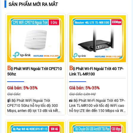
SẢN PHẨM MỚI RA MẮT
B
B
Ộ Phát WiFi Ngoài Trời CPE710
Ộ Phát Wi-Fi Ngoài Trời 4G TP-
5Ghz
Link TL-MR100
Giá bán: 5%-35%
Giá bán: 5%-35%
Giá Gốc:
Giá Gốc: Liên Hệ
📹 Bộ Phát WiFi Ngoài Trời
📸 Bộ Phát Wi-Fi Ngoài Trời 4G TP-
CPE710 5Ghz hỗ trợ tốc độ 300
Link TL-MR100 với tốc độ WiFi cao
Mbps, anten độ lợi 13 dBi và kết
hỗ trợ LTE lên đến 150 Mbps và Wi-
nối đường dài trên 10 km trong
Fi 2.4 GHz lên đến 300 Mbps với
điều kiện phù hợp. Trang bị cổng
thiết kế với vỏ chống chịu thời tiết
Ethernet Shielded 10/100 Mbps, hỗ
chuẩn IP65, chống sét ±6kV và
trợ PoE Passive, MAXtream TDMA,
chống tĩnh điện ±15kV