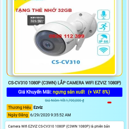
CS-CV310 1080P (C3WN) LẮP CAMERA WIFI EZVIZ 1080P)
Giá Khuyến Mãi:
ngưng sản xuất
(+ VAT 8%)
Giá Niêm Yết:1,700,000 ₫
Thương Hiệu
Ezviz
Ngày Đăng
6/29/2020 9:35:52 AM
Camera Wifi EZVIZ CS-CV310 1080P (C3WN 1080P) là phiên bản