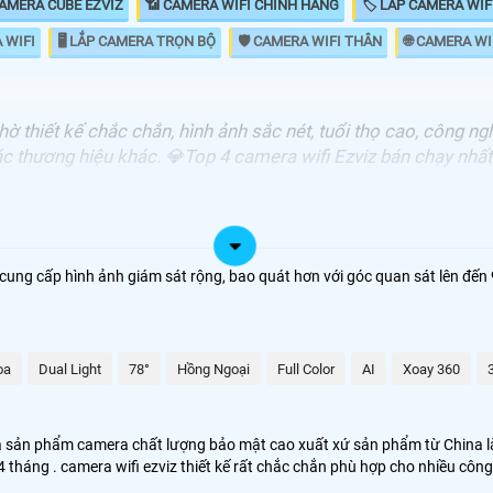
CAMERA CUBE EZVIZ
📶 CAMERA WIFI CHINH HANG
🏷 LẮP CAMERA WIF
 WIFI
🖥 LẮP CAMERA TRỌN BỘ
🛡 CAMERA WIFI THÂN
🌐 CAMERA WI
ờ thiết kế chắc chắn, hình ảnh sắc nét, tuổi thọ cao, công n
c thương hiệu khác. 💎Top 4 camera wifi Ezviz bán chạy nhất
XEM SẢN PHẨM
-H4-R201-1H3EKFL
Ultra 2K Lite – Được chọn nhiều 
p cung cấp hình ảnh giám sát rộng, bao quát hơn với góc quan sát lên đ
-TY1-R105-8G8WF
Siêu sắc nét 8.0 MP Ultra 4K –
-TY1-R105-1J5WF
5.0 MP – Trong nhà, chất lượng 
oa
Dual Light
78°
Hồng Ngoại
Full Color
AI
Xoay 360
-TY1-R105-1L3WF
Ultra 2K Lite 3.0 MP – Độ phân
là sản phẩm camera chất lượng bảo mật cao xuất xứ sản phẩm từ China là
 tháng . camera wifi ezviz thiết kế rất chắc chắn phù hợp cho nhiều côn
 ĐIỂM CỦA
£
TOP NHỮNG CAMERA WIFI EZVIZ ĐƯỢC
➽
TƯ VẤ