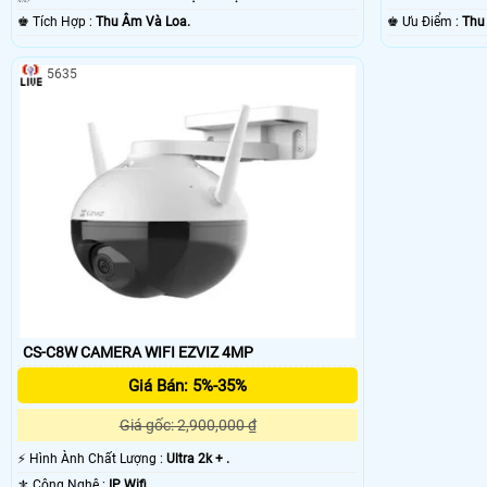
️♚ Tích Hợp :
Thu Âm Và Loa.
️♚ Ưu Điểm :
Thu
5635
CS-C8W CAMERA WIFI EZVIZ 4MP
Giá Bán: 5%-35%
Giá gốc: 2,900,000 ₫
️⚡ Hình Ành Chất Lượng :
Ultra 2k + .
⚜️ Công Nghệ :
IP Wifi.