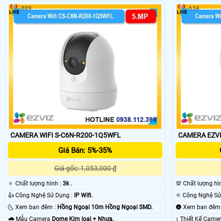
CHÍNH HÃNG.
CAMERA WIFI EZ
889
634
CAMERA WIFI S-C6N-R200-1Q5WFL
CAMERA EZVI
Giá Bán: 5%-35%
Giá gốc: 1,053,000 ₫
🔅 Chất lượng hình :
3k .
💯 Chất lượng hì
👍 Công Nghệ Sử Dụng :
IP Wifi.
🌜 Xem ban đêm :
Hồng Ngoại 10m Hồng Ngoại SMD.
🌧️ Mẫu Camera
Dome Kim loại + Nhựa.
↕️ Thiết Kế Came