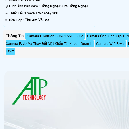
🌙 Hình ảnh ban đêm :
Hồng Ngoại 30m Hồng Ngoại
SMD.
🔩 Thiết Kế Camera
IP67 xoay 360.
️✤ Tích Hợp :
Thu Âm Và Loa.
Thông Tin:
Camera Hikvision DS-2CE56F1T-ITM
Camera Ống Kính Kép TE
Camera Ezviz Và Thay Đổi Mật Khẩu Tài Khoản Quản Lí
Camera Wifi Ezviz
Ezviz