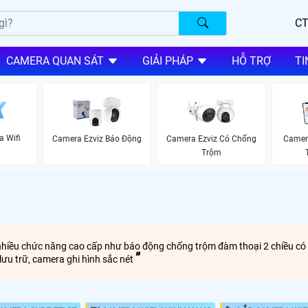
CT
CAMERA QUAN SÁT
GIẢI PHÁP
HỖ TRỢ
TI
a Wifi
Camera Ezviz Báo Động
Camera Ezviz Có Chống
Camer
Trộm
p nhiều chức năng cao cấp như báo động chống trộm đàm thoại 2 chiều c
lưu trữ, camera ghi hình sắc nét