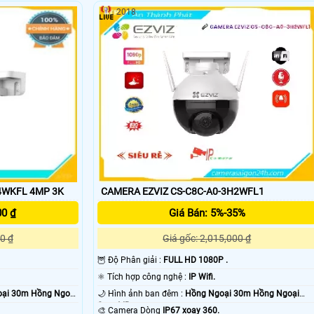
THÀNH PHÁT.
WIFI EZVIZ TỪ A-Z.
2018
4WKFL 4MP 3K
CAMERA EZVIZ CS-C8C-A0-3H2WFL1
'
00 ₫
Giá Bán: 5%-35%
0 ₫
Giá gốc: 2,015,000 ₫
🦉 Độ Phân giải :
FULL HD 1080P .
⚛️ Tích hợp công nghệ :
IP Wifi.
ại 30m Hồng Ngoại
🌙 Hình ảnh ban đêm :
Hồng Ngoại 30m Hồng Ngoại
Smart IR.
🎨 Camera Dòng
IP67 xoay 360.