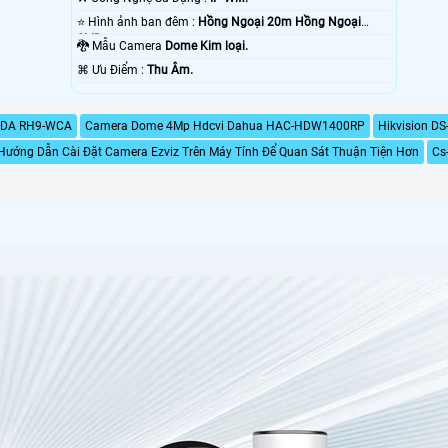
⭐ Hình ảnh ban đêm :
Hồng Ngoại 20m Hồng Ngoại
SMD.
🐉️ Mẫu Camera
Dome Kim loại.
️⌘ Ưu Điểm :
Thu Âm.
NDA RH9-WCA
Camera Dome 4Mp Hdcvi Dahua HAC-HDW1400RP
Hikvision D
Hướng Dẫn Cài Đặt Camera Ezviz Trên Máy Tính Để Quan Sát Thuận Tiện Hơn
Cs