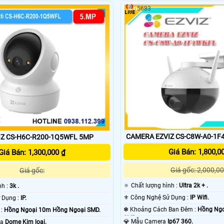
VIZ.
ƯA CHUỘNG NHẤT.
5683
CAMERA EZVIZ CS-C8W-A0-1F
Z CS-H6C-R200-1Q5WFL 5MP
Giá Bán: 1,800,0
Giá Bán: 1,300,000 ₫
Giá gốc: 2,000,00
Giá gốc:
🔅 Chất lượng hình :
Ultra 2k + .
nh :
3k .
⚜️ Công Nghệ Sử Dụng :
IP Wifi.
⚛️ Công Nghệ Sử Dụng :
IP.
❃ Khoảng Cách Ban Đêm :
Hồng Ngo
🌚 Xem ban đêm :
Hồng Ngoại 10m Hồng Ngoại SMD.
SMD.
💎 Mẫu Camera
Ip67 360.
ra
Dome Kim loại.