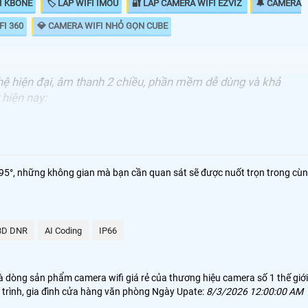
I KBONE
🏷 LẮP WIFI IMOU
🔐 LẮP CAMERA WIFI EZVIZ
🔔 CAMERA
FI 360
💎 CAMERA WIFI NHỎ GỌN CUBE
ghệ hiện đại, âm thanh 2 chiều, phần mềm dễ dùng và khả
 hiện nay:
CHUYÊN DỤNG CHO
cho ngoài trời, công trình giá rẻ
ến 95°, những không gian mà bạn cần quan sát sẽ được nuốt trọn trong cù
 Phù hợp cho dự án chuyên dụng trong nhà
cao, giá rẻ, phổ biến cho hộ gia đình
3D DNR
AI Coding
IP66
 giải phù hợp cho trong nhà, văn phòng nhỏ
 dòng sản phẩm camera wifi giá rẻ của thương hiệu camera số 1 thế giới
g trình, gia đình cửa hàng văn phòng Ngày Upate:
8/3/2026 12:00:00 AM
☁ MUA CAMERA WIFI EZVIZ TẠI AN
N CHỌN VÀ LẮP ĐẶT CAMERA