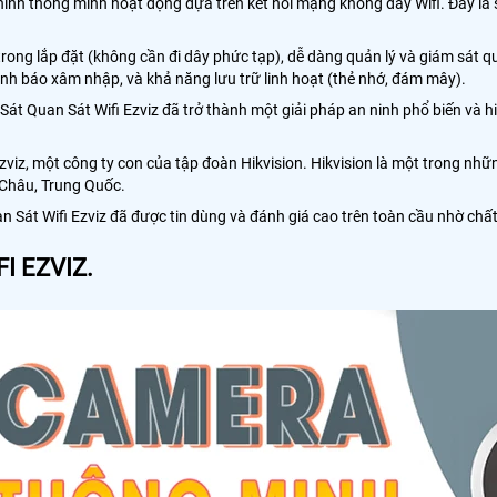
inh thông minh hoạt động dựa trên kết nối mạng không dây Wifi. Đây là
i trong lắp đặt (không cần đi dây phức tạp), dễ dàng quản lý và giám sát
 cảnh báo xâm nhập, và khả năng lưu trữ linh hoạt (thẻ nhớ, đám mây).
át Quan Sát Wifi Ezviz đã trở thành một giải pháp an ninh phổ biến và h
viz, một công ty con của tập đoàn Hikvision. Hikvision là một trong nh
g Châu, Trung Quốc.
át Wifi Ezviz đã được tin dùng và đánh giá cao trên toàn cầu nhờ chất 
I EZVIZ.