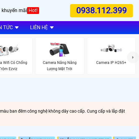
0938.112.399
 khuyến mãi
Hot!
N TỨC
LIÊN HỆ
a Wifi Có Chống
Camera Năng Năng
Camera IP H265+
Trộm Ezviz
Lượng Mặt Trời
ó màu ban đêm công nghệ không dây cao cấp. Cung cấp và lắp đặt