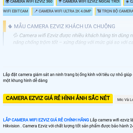
🌍 CAMERA WIFI EZVIZ 360
☔ CAMERA WIFI EZVIZ NGOÀI TRỜI
☀️ 
WIFI EBITCAM
📍 CAMERA WIFI ULTRA 2K 4.0MP
📶 TRỌN BỘ CAMERA
🌵 MẪU CAMERA EZVIZ KHÁCH ƯA CHUỘNG
💦 Camera wifi Ezviz được nhiều khách hàng tin dùng nh
năng chống trộm tốt – xứng đáng với mức giá so với cá
CAMERA WIFI EZVIZ
🚔 Camera EZVIZ POE CS-H4-R201-1H3EKFL (3MP)
CS
Lắp đặt camera giám sát an ninh trang bị ống kính với tiêu cự nhỏ giú
một khung hình dễ dàng
🔊 Camera Gọi Điện EZVIZ CS-TY1-R105-8G8WF (8MP)
CS
📶 Camera Gọi Điện CS-TY1-R105-1J5WF (5MP)
CS
CAMERA EZVIZ GIÁ RẺ HÌNH ẢNH SẮC NÉT
Mic Và L
⭐ Camera Gọi Điện CS-TY1-R105-1L3WF EZVIZ (3MP)
CS
LẮP CAMERA WIFI EZVIZ GIÁ RẺ CHÍNH HÃNG
Lắp camera wifi ezviz 
Hikvision . Camera Ezviz với chất lượng tốt sản phẩm được bảo hành 24
✪ THÔNG TIN VỀ CAMERA WIFI EZVIZ
➣ ƯU ĐIỂM VÀ NHƯỢC