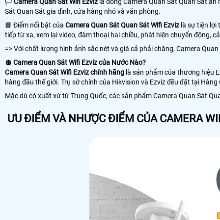
🏳️
Camera Quan Sát Wifi Ezviz
là dòng Camera Quan Sát Quan Sát an n
Sát Quan Sát gia đình, cửa hàng nhỏ và văn phòng.
📘 Điểm nổi bật của
Camera Quan Sát Quan Sát Wifi Ezviz
là sự tiện lợ
tiếp từ xa, xem lại video, đàm thoại hai chiều, phát hiện chuyển động,
=> Với chất lượng hình ảnh sắc nét và giá cả phải chăng, Camera Quan S
💲 Camera Quan Sát Wifi Ezviz của Nước Nào?
Camera Quan Sát Wifi Ezviz chính hãng
là sản phẩm của thương hiệu Ez
hàng đầu thế giới. Trụ sở chính của Hikvision và Ezviz đều đặt tại Hàn
Mặc dù có xuất xứ từ Trung Quốc, các sản phẩm Camera Quan Sát Quan S
ƯU ĐIỂM VÀ NHƯỢC ĐIỂM CỦA CAMERA WIF