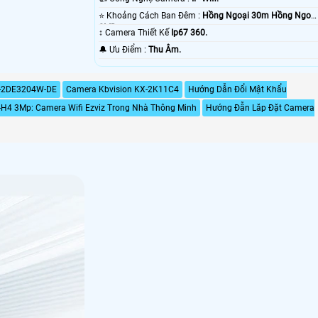
⭐ Khoảng Cách Ban Đêm :
Hồng Ngoại 30m Hồng Ngoại
SMD.
↕️ Camera Thiết Kế
Ip67 360.
️🔔 Ưu Điểm :
Thu Âm.
S-2DE3204W-DE
Camera Kbvision KX-2K11C4
Hướng Dẫn Đổi Mật Khẩu
-H4 3Mp: Camera Wifi Ezviz Trong Nhà Thông Minh
Hướng Đẫn Lăp Đặt Camera