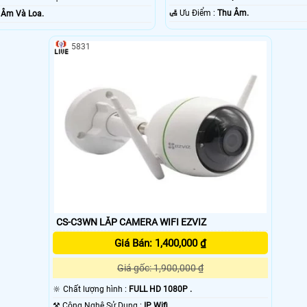
️🛃 Ưu Điểm :
Thu Âm.
 Âm Và Loa.
5831
CS-C3WN LẮP CAMERA WIFI EZVIZ
Giá Bán: 1,400,000 ₫
Giá gốc: 1,900,000 ₫
🔆 Chất lượng hình :
FULL HD 1080P .
⚒ Công Nghệ Sử Dụng :
IP Wifi.