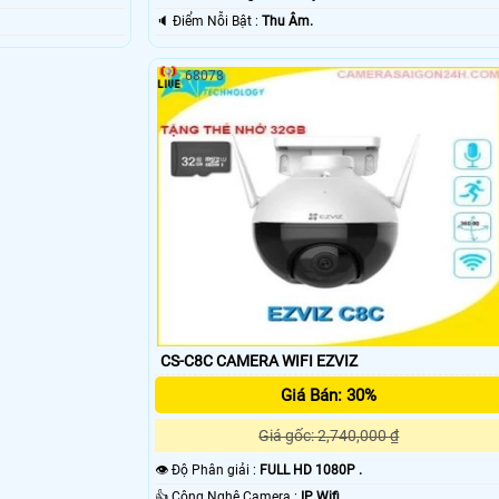
️🔈 Điểm Nỗi Bật :
Thu Âm.
68078
CS-C8C CAMERA WIFI EZVIZ
Giá Bán: 30%
Giá gốc: 2,740,000 ₫
👁 Độ Phân giải :
FULL HD 1080P .
👍 Công Nghệ Camera :
IP Wifi.