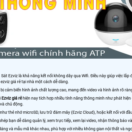
 Ezviz là khả năng kết nối không dây qua Wifi. Điều này giúp việc lắp đặt
ezviz giá rẻ tại nhà một cách dễ dàng.
 cảm biến hình ảnh chất lượng cao, mang đến video và hình ảnh rõ ràng, 
Ezviz giá rẻ
hiện nay tích hợp nhiều tính năng thông minh như phát hiện
 và chủ động.
t như thẻ nhớ microSD, lưu trữ đám mây (Ezviz Cloud), hoặc kết nối với đầ
phép bạn dễ dàng quản lý, xem trực tiếp, xem lại video, nhận thông báo v
áng và mẫu mã khác nhau, phù hợp với nhiều không gian nội thất và ngo