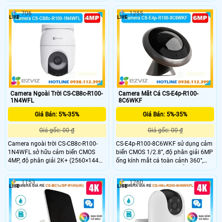
đêm. Góc nhìn rộng với ống kính
ban đêm màu đến 40m. Ống kính
706
1255
4mm @ F1.6, bao phủ 87° ngang,
kép 2,8mm và 6mm xoay ngang tới
53° dọc, phù hợp giám sát không
324° kết hợp phát hiện người và xe
gian lớn, hạn chế điểm mù hiệu quả.
bằng AI lưu trữ thẻ microSD tối đa
512GB. Chuẩn chống nước IP65
hoạt động ngoài trời ổn định.
Camera Ngoài Trời CS-CB8c-R100-
Camera Mắt Cá CS-E4p-R100-
1N4WFL
8C6WKF
Giá Bán: 5%-35%
Giá Bán: 5%-35%
Giá gốc: 00 ₫
Giá gốc: 00 ₫
Camera ngoài trời CS-CB8c-R100-
CS-E4p-R100-8C6WKF sử dụng cảm
1N4WFL sở hữu cảm biến CMOS
biến CMOS 1/2.8”, độ phân giải 6MP
4MP, độ phân giải 2K+ (2560×1440)
ống kính mắt cá toàn cảnh 360°,
cho hình ảnh sắc nét. Góc quay
tầm quan sát 10-20m. Hỗ trợ 6 chế
ngang 340°, nghiêng 80°, tầm nhìn
độ xem, khử cong hình ảnh zoom 4x
1153
1260
ban đêm 15m, ống kính 4mm F1.6.
nghe và đàm thoại hai chiều (2
Hỗ trợ phát hiện người phương tiện
micro thu âm sống động) lưu trữ thẻ
bằng AI, lưu trữ microSD 512GB
nhớ 512GB, kết nối Wi-Fi băng tần
chuẩn IP65 chống nước.
kép.