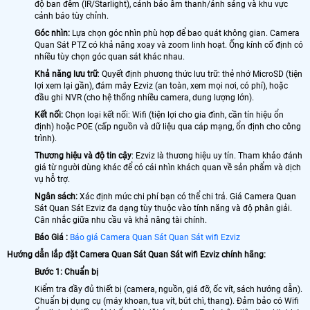
độ ban đêm (IR/Starlight), cảnh báo âm thanh/ánh sáng và khu vực
cảnh báo tùy chỉnh.
Góc nhìn:
Lựa chọn góc nhìn phù hợp để bao quát không gian. Camera
Quan Sát PTZ có khả năng xoay và zoom linh hoạt. Ống kính cố định có
nhiều tùy chọn góc quan sát khác nhau.
Khả năng lưu trữ
: Quyết định phương thức lưu trữ: thẻ nhớ MicroSD (tiện
lợi xem lại gần), đám mây Ezviz (an toàn, xem mọi nơi, có phí), hoặc
đầu ghi NVR (cho hệ thống nhiều camera, dung lượng lớn).
Kết nối:
Chọn loại kết nối: Wifi (tiện lợi cho gia đình, cần tín hiệu ổn
định) hoặc POE (cấp nguồn và dữ liệu qua cáp mạng, ổn định cho công
trình).
Thương hiệu và độ tin cậy
: Ezviz là thương hiệu uy tín. Tham khảo đánh
giá từ người dùng khác để có cái nhìn khách quan về sản phẩm và dịch
vụ hỗ trợ.
Ngân sách:
Xác định mức chi phí bạn có thể chi trả. Giá Camera Quan
Sát Quan Sát Ezviz đa dạng tùy thuộc vào tính năng và độ phân giải.
Cân nhắc giữa nhu cầu và khả năng tài chính.
Báo Giá :
Báo giá Camera Quan Sát Quan Sát wifi Ezviz
Hướng dẫn lắp đặt Camera Quan Sát Quan Sát wifi Ezviz chính hãng:
Bước 1: Chuẩn bị
Kiểm tra đầy đủ thiết bị (camera, nguồn, giá đỡ, ốc vít, sách hướng dẫn).
Chuẩn bị dụng cụ (máy khoan, tua vít, bút chì, thang). Đảm bảo có Wifi