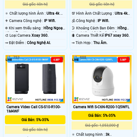
Giá gốc: liên hệ
Giá gốc: liên hệ
🔅 Chất lượng hình Ảnh :
Ultra 4k 👍🏾
💯 Hình Ành Chất Lượng :
Ultra 4k
.
👍🏾 .
'
⚜️ Camera Công nghệ :
IP Wifi.
🕉️ Công Nghệ :
IP Wifi.
❈ Khi xem thiếu sáng :
Hồng Ngoại
🌛 Khoảng Cách Ban Đêm :
Hồng
15m Hồng Ngoại Smart IR.
Ngoại 15m Có Màu Ban Ðêm.
🎨 Loại Camera
Xoay 360.
🐜 Camera Thiết Kế
IP67 xoay 360.
️⇝ Đặt Điểm :
Công Nghệ AI.
️⇝ Tích Hợp :
Thu Âm.
753
888
Camera Video Call CS-S10-R100-
Camera Wifi S-C6N-R200-1Q5WFL
1M4WF
Giá Bán: 5%-35%
Giá Bán: 5%-35%
Giá gốc: 1,053,000 ₫
Giá gốc: liên hệ
🔅 Chất lượng hình :
3k .