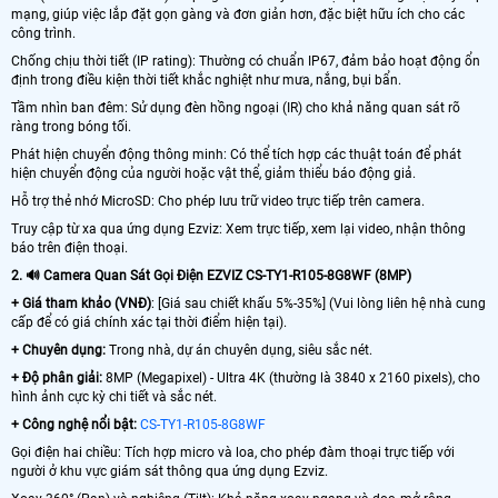
mạng, giúp việc lắp đặt gọn gàng và đơn giản hơn, đặc biệt hữu ích cho các
công trình.
Chống chịu thời tiết (IP rating): Thường có chuẩn IP67, đảm bảo hoạt động ổn
định trong điều kiện thời tiết khắc nghiệt như mưa, nắng, bụi bẩn.
Tầm nhìn ban đêm: Sử dụng đèn hồng ngoại (IR) cho khả năng quan sát rõ
ràng trong bóng tối.
Phát hiện chuyển động thông minh: Có thể tích hợp các thuật toán để phát
hiện chuyển động của người hoặc vật thể, giảm thiểu báo động giả.
Hỗ trợ thẻ nhớ MicroSD: Cho phép lưu trữ video trực tiếp trên camera.
Truy cập từ xa qua ứng dụng Ezviz: Xem trực tiếp, xem lại video, nhận thông
báo trên điện thoại.
2. 🔊 Camera Quan Sát Gọi Điện EZVIZ CS-TY1-R105-8G8WF (8MP)
+ Giá tham khảo (VNĐ)
: [Giá sau chiết khấu 5%-35%] (Vui lòng liên hệ nhà cung
cấp để có giá chính xác tại thời điểm hiện tại).
+ Chuyên dụng:
Trong nhà, dự án chuyên dụng, siêu sắc nét.
+ Độ phân giải:
8MP (Megapixel) - Ultra 4K (thường là 3840 x 2160 pixels), cho
hình ảnh cực kỳ chi tiết và sắc nét.
+ Công nghệ nổi bật:
CS-TY1-R105-8G8WF
Gọi điện hai chiều: Tích hợp micro và loa, cho phép đàm thoại trực tiếp với
người ở khu vực giám sát thông qua ứng dụng Ezviz.