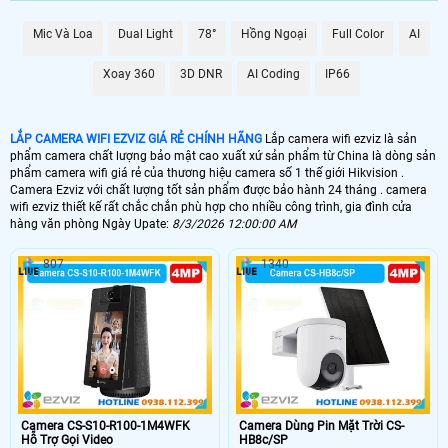
XEM SẢN PHẨM
Mic Và Loa
Dual Light
78°
Hồng Ngoại
Full Color
AI
CHUYÊN DỤNG CHO
Xoay 360
3D DNR
AI Coding
IP66
🚔 Camera EZVIZ POE CS-H4-R201-1H3EKFL (3MP)
CS-H4-R201-1H3EKFL
LẮP CAMERA WIFI EZVIZ GIÁ RẺ CHÍNH HÃNG
Lắp camera wifi ezviz là sản
phẩm camera chất lượng bảo mật cao xuất xứ sản phẩm từ China là dòng sản
Ultra 2K Lite – Được chọn nhiều cho ngoài trời, công trình giá rẻ
phẩm camera wifi giá rẻ của thương hiệu camera số 1 thế giới Hikvision .
Camera Ezviz với chất lượng tốt sản phẩm được bảo hành 24 tháng . camera
🔊 Camera Gọi Điện EZVIZ CS-TY1-R105-8G8WF (8MP)
wifi ezviz thiết kế rất chắc chắn phù hợp cho nhiều công trình, gia đình cửa
hàng văn phòng Ngày Upate:
8/3/2026 12:00:00 AM
CS-TY1-R105-8G8WF
807
1340
Siêu sắc nét 8.0 MP Ultra 4K – Phù hợp cho dự án chuyên dụng trong nhà
📶 Camera Gọi Điện CS-TY1-R105-1J5WF (5MP)
CS-TY1-R105-1J5WF
5.0 MP – Trong nhà, chất lượng cao, giá rẻ, phổ biến cho hộ gia đình
Camera CS-S10-R100-1M4WFK
Camera Dùng Pin Mặt Trời CS-
Hỗ Trợ Gọi Video
HB8c/SP
⭐ Camera Gọi Điện CS-TY1-R105-1L3WF EZVIZ (3MP)