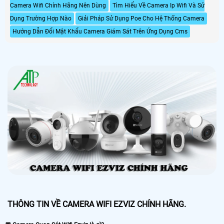
Camera Wifi Chính Hãng Nên Dùng
Tìm Hiểu Về Camera Ip Wifi Và Sử
Dụng Trường Hợp Nào
Giải Pháp Sử Dụng Poe Cho Hệ Thống Camera
Hướng Dẫn Đổi Mật Khẩu Camera Giám Sát Trên Ứng Dụng Cms
THÔNG TIN VỀ CAMERA WIFI EZVIZ CHÍNH HÃNG.