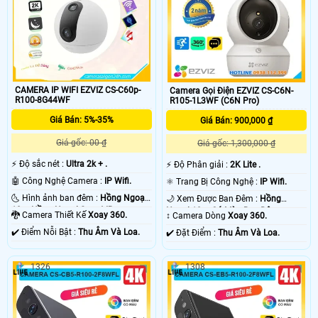
CAMERA IP WIFI EZVIZ CS-C60p-
Camera Gọi Điện EZVIZ CS-C6N-
R100-8G44WF
R105-1L3WF (C6N Pro)
Giá Bán: 5%-35%
Giá Bán: 900,000 ₫
Giá gốc: 00 ₫
Giá gốc: 1,300,000 ₫
️⚡ Độ sắc nét :
Ultra 2k + .
️⚡ Độ Phân giải :
2K Lite .
🤖️ Công Nghệ Camera :
IP Wifi.
⚛️ Trang Bị Công Nghệ :
IP Wifi.
🌜 Hình ảnh ban đêm :
Hồng Ngoại
🌙 Xem Được Ban Đêm :
Hồng
10m Hồng Ngoại Smart IR.
Ngoại 10m Có Màu Ban Ðêm.
🐉️ Camera Thiết Kế
Xoay 360.
↕️ Camera Dòng
Xoay 360.
️✔️ Điểm Nỗi Bật :
Thu Âm Và Loa.
️✔️ Đặt Điểm :
Thu Âm Và Loa.
1326
1308