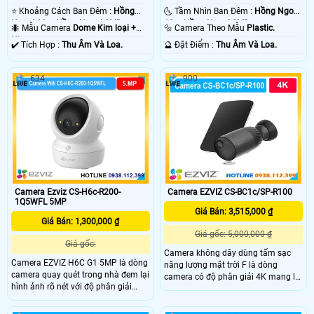
⭐ Khoảng Cách Ban Đêm :
Hồng
🌜 Tầm Nhìn Ban Đêm :
Hồng Ngoại
Ngoại 10m Hồng Ngoại SMD.
10m Hồng Ngoại SMD.
🐜 Mẫu Camera
Dome Kim loại +
🔩 Camera Theo Mẫu
Plastic.
Nhựa.
️✔️ Tích Hợp :
Thu Âm Và Loa.
️🔮 Đặt Điểm :
Thu Âm Và Loa.
634
900
Camera Ezviz CS-H6c-R200-
Camera EZVIZ CS-BC1c/SP-R100
1Q5WFL 5MP
Giá Bán: 3,515,000 ₫
Giá Bán: 1,300,000 ₫
Giá gốc: 5,000,000 ₫
Giá gốc:
Camera không dây dùng tấm sạc
Camera EZVIZ H6C G1 5MP là dòng
năng lượng mặt trời F là dòng
camera quay quét trong nhà đem lại
camera có độ phân giải 4K mang lại
hình ảnh rõ nét với độ phân giải
góc nhìn rộng 135°, pin 10400mAh
5MegaPixel. Camera sử dụng cảm
và chuẩn IP65. Camera hỗ trợ WiFi
biến 1/3", hỗ trợ WDR và 3D DNR
lắp đặt dễ dàng,tích hợp đàm thoại