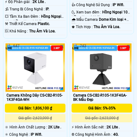
️⚡ Độ Phân giải :
2K Lite .
👍 Công Nghệ Sử Dụng :
IP Wifi.
🕉️ Trang Bị Công Nghệ :
IP.
🌜 Xem ban đêm :
Hồng Ngoại 10m
💥 Tầm Xa Ban Đêm :
Hồng Ngoại
Hồng Ngoại SMD.
🌧️ Mẫu Camera
Dome Kim loại +
10m Hồng Ngoại SMD.
⚒ Thiết Kế Camera
Plastic.
Nhựa.
️♚ Tích Hợp :
Thu Âm Và Loa.
️🆑 Khả Năng :
Thu Âm Và Loa.
647
743
Camera Không Dây CS-CB2-R105-
Camera CS-CB2-R105-1K3F4GA-
1K3F4GA-WH
BK Mẫu Đẹp
Giá Bán: 1,836,100 ₫
Giá Bán: 5%-35%
Giá gốc: 2,623,000 ₫
Giá gốc: 2,623,000 ₫
🔆 Hình Ành Chất Lượng :
2K Lite .
️⚡ Hình Ảnh Sắc nét :
2K Lite .
⚛️ Công Nghệ :
IP Wifi.
®️ Công Nghệ Hình Ảnh :
4G.