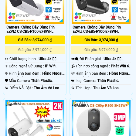
Camera Không Dây Dùng Pin
Camera Không Dây Dùng Pin
EZVIZ CS-CB5-R100-2F8WFL
EZVIZ CS-EB5-R100-2F8WFL
Giá Bán: 3,974,000 ₫
Giá Bán: 3,974,000 ₫
Giá gốc: 3,974,000 ₫
Giá gốc: 3,974,000 ₫
️👀 Chất lượng hình :
Ultra 4k 👍🏾 .
👁️‍🗨 Độ Phân giải :
Ultra 4k 👍🏾 .
✳️ Công Nghệ Sử Dụng :
IP Wifi.
🕉️ Tích hợp công nghệ :
Phát Wifi 6.
❈ Hình ảnh ban đêm :
Hồng Ngoại
💡 Hình ảnh ban đêm :
Hồng Ngoại
15m Có Màu Ban Ðêm.
15m Có Màu Ban Ðêm.
🛡 Mẫu Camera
Thân Plastic.
👑 Loại Camera
Thân Plastic.
️💫 Điểm Nỗi Bật :
Thu Âm Và Loa.
️💠 Tích Hợp :
Thu Âm Và Loa.
1052
2274