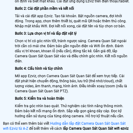
ổn định và biết mật khẩu. Cài đặt ứng dụng Ezviz trên điện thoại/tablet.
Bước 2: Cài đặt phần mềm và kết nối
Tải và cài đặt app Ezviz. Tạo tài khoản. Bật nguồn camera, đợi khởi
động. Trong app, chọn thêm thiết bị, quét mã QR hoặc thêm thủ công.
Nhập mật khẩu Wifi. Đợi kết nối xong, cài đặt tên và tùy chọn cơ bản.
Bước 3: Lựa chọn vị trí và lắp đặt vật lý
Chọn vị trí có góc nhìn tốt, tránh ngược sáng. Camera Quan Sát ngoài
trời cần có mái che. Đảm bảo gần nguồn điện và Wifi ổn định. Đánh
dấu vị trí khoan, khoan lỗ (nếu cần), đóng tắc kê. Gắn giá đỡ, lắp
Camera Quan Sát Quan Sát vào và điều chỉnh góc nhìn. Kết nối nguồn
điện.
Bước 4: Cấu hình và tùy chỉnh
Mở app Ezviz, chọn Camera Quan Sát Quan Sát để xem trực tiếp. Cài
đặt phát hiện chuyển động, thông báo, lưu trữ (thẻ nhớ/cloud), chất
lượng video, âm thanh, mạng, hình ảnh. Điều khiển xoay/zoom (nếu là
Camera Quan Sát Quan Sát PTZ).
Bước 5: Kiểm tra và hoàn thiện
Kiểm tra góc nhìn bao quát. Thử nghiệm các tính năng thông minh.
Đảm bảo kết nối mạng ổn định. Sắp xếp gọn gàng dây cáp. Đọc kỹ
hướng dẫn sử dụng của từng dòng camera. Hỗ trợ kỹ thuật nếu cần.
Bạn có thể xem thêm bài viết
Hướng dẫn lắp đặt Camera Quan Sát Quan Sát
wifi Ezviz từ A-Z
để biết thêm về cách
lắp Camera Quan Sát Quan Sát wifi ezviz