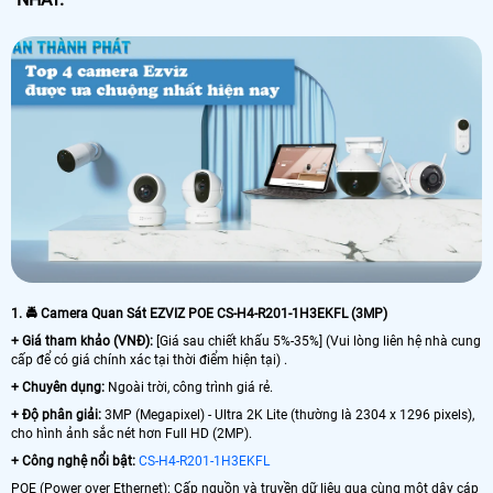
1. 🚔 Camera Quan Sát EZVIZ POE CS-H4-R201-1H3EKFL (3MP)
+ Giá tham khảo (VNĐ):
[Giá sau chiết khấu 5%-35%] (Vui lòng liên hệ nhà cung
cấp để có giá chính xác tại thời điểm hiện tại) .
+ Chuyên dụng:
Ngoài trời, công trình giá rẻ.
+
Độ phân giải:
3MP (Megapixel) - Ultra 2K Lite (thường là 2304 x 1296 pixels),
cho hình ảnh sắc nét hơn Full HD (2MP).
+
Công nghệ nổi bật:
CS-H4-R201-1H3EKFL
POE (Power over Ethernet): Cấp nguồn và truyền dữ liệu qua cùng một dây cáp