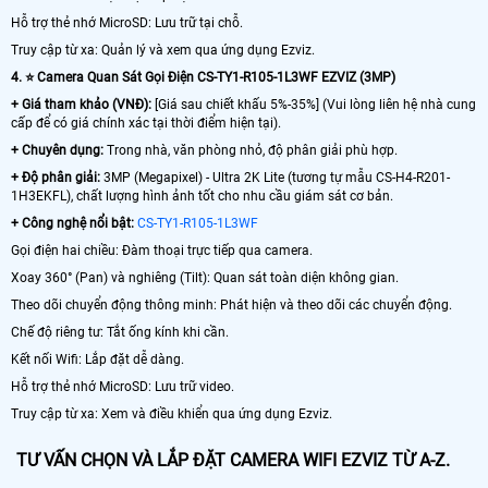
Hỗ trợ thẻ nhớ MicroSD: Lưu trữ tại chỗ.
Truy cập từ xa: Quản lý và xem qua ứng dụng Ezviz.
4. ⭐ Camera Quan Sát Gọi Điện CS-TY1-R105-1L3WF EZVIZ (3MP)
+ Giá tham khảo (VNĐ):
[Giá sau chiết khấu 5%-35%] (Vui lòng liên hệ nhà cung
cấp để có giá chính xác tại thời điểm hiện tại).
+ Chuyên dụng:
Trong nhà, văn phòng nhỏ, độ phân giải phù hợp.
+ Độ phân giải:
3MP (Megapixel) - Ultra 2K Lite (tương tự mẫu CS-H4-R201-
1H3EKFL), chất lượng hình ảnh tốt cho nhu cầu giám sát cơ bản.
+ Công nghệ nổi bật:
CS-TY1-R105-1L3WF
Gọi điện hai chiều: Đàm thoại trực tiếp qua camera.
Xoay 360° (Pan) và nghiêng (Tilt): Quan sát toàn diện không gian.
Theo dõi chuyển động thông minh: Phát hiện và theo dõi các chuyển động.
Chế độ riêng tư: Tắt ống kính khi cần.
Kết nối Wifi: Lắp đặt dễ dàng.
Hỗ trợ thẻ nhớ MicroSD: Lưu trữ video.
Truy cập từ xa: Xem và điều khiển qua ứng dụng Ezviz.
TƯ VẤN CHỌN VÀ LẮP ĐẶT CAMERA WIFI EZVIZ TỪ A-Z.