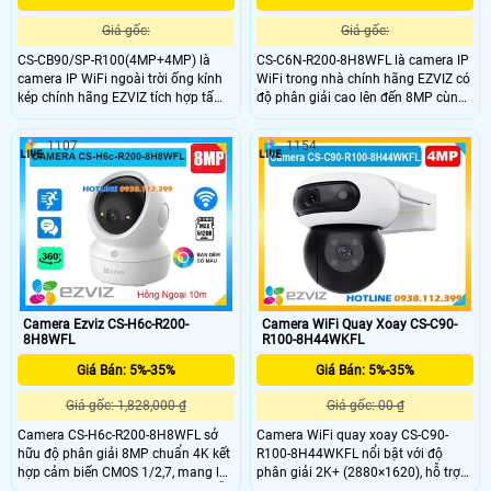
Giá gốc:
Giá gốc:
CS-CB90/SP-R100(4MP+4MP) là
CS-C6N-R200-8H8WFL là camera IP
camera IP WiFi ngoài trời ống kính
WiFi trong nhà chính hãng EZVIZ có
kép chính hãng EZVIZ tích hợp tấm
độ phân giải cao lên đến 8MP cùng
pin năng lượng mặt trời tiện lợi.
khả năng quay quét linh hoạt và nút
Camera sở hữu độ phân giải cao
gọi điện tiện lợi. Camera hỗ trợ hồng
1107
1154
(4MP+4MP) hỗ trợ quay quét, đàm
ngoại 10m, đèn trợ sáng, phát hiện
thoại hai chiều, phát hiện con người
người và phân biệt hình dạng vật
và phương tiện, cùng tầm nhìn hồng
nuôi chính xác. Camera tích hợp
ngoại 35m full color. Camera còn hỗ
micro, loa đàm thoại hai chiều và
trợ khe thẻ nhớ lên đến 512GB và
khe cắm thẻ nhớ lên đến 512GB,
báo động thông minh phù hợp cho
mang đến giải pháp an ninh toàn
giám sát an ninh 24/7.
diện cho gia đình.
Camera Ezviz CS-H6c-R200-
Camera WiFi Quay Xoay CS-C90-
8H8WFL
R100-8H44WKFL
Giá Bán: 5%-35%
Giá Bán: 5%-35%
Giá gốc: 1,828,000 ₫
Giá gốc: 00 ₫
Camera CS-H6c-R200-8H8WFL sở
Camera WiFi quay xoay CS-C90-
hữu độ phân giải 8MP chuẩn 4K kết
R100-8H44WKFL nổi bật với độ
hợp cảm biến CMOS 1/2,7, mang lại
phân giải 2K+ (2880×1620), hỗ trợ
hình ảnh sắc nét, chi tiết cả ngày lẫn
tầm nhìn ban đêm IR đến 30m và