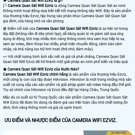
💬 Camera Quan Sát Wifi Ezviz là gì?
🏳️
Camera Quan Sát Wifi Ezviz
là dòng Camera Quan Sát Quan Sát an ninh
thông minh hoạt động dựa trên kết nối mạng không dây Wifi. Đây là sản phẩm
của thương hiệu Ezviz, tập trung vào phân khúc Camera Quan Sát Quan Sát
gia đình, cửa hàng nhỏ và văn phòng.
📘 Điểm nổi bật của
Camera Quan Sát Quan Sát Wifi Ezviz
là sự tiện lợi trong
lắp đặt (không cần đi dây phức tạp), dễ dàng quản lý và giám sát qua ứng
dụng di động, tích hợp nhiều tính năng thông minh như xem trực tiếp từ xa,
xem lại video, đàm thoại hai chiều, phát hiện chuyển động, cảnh báo xâm
nhập, và khả năng lưu trữ linh hoạt (thẻ nhớ, đám mây).
=> Với chất lượng hình ảnh sắc nét và giá cả phải chăng, Camera Quan Sát
Quan Sát Wifi Ezviz đã trở thành một giải pháp an ninh phổ biến và hiệu quả.
💲 Camera Quan Sát Wifi Ezviz của Nước Nào?
Camera Quan Sát Wifi Ezviz chính hãng
là sản phẩm của thương hiệu Ezviz,
một công ty con của tập đoàn Hikvision. Hikvision là một trong những nhà sản
xuất và cung cấp các sản phẩm và giải pháp giám sát video hàng đầu thế giới.
Trụ sở chính của Hikvision và Ezviz đều đặt tại Hàng Châu, Trung Quốc.
Mặc dù có xuất xứ từ Trung Quốc, các sản phẩm Camera Quan Sát Quan Sát
Wifi Ezviz đã được tin dùng và đánh giá cao trên toàn cầu nhờ chất lượng ổn
định, tính năng thông minh và giá cả cạnh tranh.
ƯU ĐIỂM VÀ NHƯỢC ĐIỂM CỦA CAMERA WIFI EZVIZ.