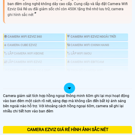
ban đêm công nghệ không dây cao cấp. Cung cấp và lắp đặt Camera Wifi
Ezviz Giá Rẻ ưu đãi giảm sốc chỉ còn 450K tặng thẻ nhớ lưu trữ, camera
ghi hình sắc nét
🌍 CAMERA WIFI EZVIZ 360
☔ CAMERA WIFI EZVIZ NGOÀI TRỜI
☀️ CAMERA CUBE EZVIZ
📶 CAMERA WIFI CHINH HANG
🏷 LẮP CAMERA WIFI KBONE
🏷 LẮP WIFI IMOU
🔐 LẮP CAMERA WIFI EZVIZ
🔔 CAMERA WIFI EBITCAM
📍 CAMERA WIFI ULTRA 2K 4.0MP
📶 TRỌN BỘ CAMERA WIFI
🖥 LẮP CAMERA TRỌN BỘ
🛡 CAMERA WIFI THÂN
🌐 CAMERA WIFI 360
💎 CAMERA WIFI NHỎ GỌN CUBE
Camera giám sát tích hợp hồng ngoại thông minh 60m ghi lại mọi hoạt động
vào ban đêm một cách rõ nét, sáng đẹp mà không cần đến bất kỳ ánh sáng
🌵 MẪU CAMERA EZVIZ KHÁCH ƯA CHUỘNG
bên ngoài nào hỗ trợ. Với khoảng cách hồng ngoại 60m, camera sẽ ghi lại
💦 Camera wifi Ezviz được nhiều khách hàng tin dùng nhờ thiết kế chắc chắn,
nhiều chi tiết hơn vào ban đêm
hình ảnh sắc nét, tuổi thọ cao, công nghệ hiện đại, âm thanh 2 chiều, phần
mềm dễ dùng và khả năng chống trộm tốt – xứng đáng với mức giá so với các
thương hiệu khác. 💎Top 4 camera wifi Ezviz bán chạy nhất hiện nay:
CAMERA EZVIZ GIÁ RẺ HÌNH ẢNH SẮC NÉT
CAMERA WIFI EZVIZ