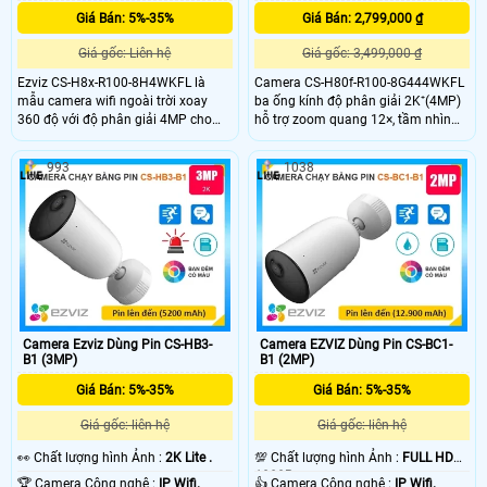
Giá Bán: 5%-35%
Giá Bán: 2,799,000 ₫
Giá gốc: Liên hệ
Giá gốc: 3,499,000 ₫
Ezviz CS-H8x-R100-8H4WKFL là
Camera CS-H80f-R100-8G444WKFL
mẫu camera wifi ngoài trời xoay
ba ống kính độ phân giải 2K⁺(4MP)
360 độ với độ phân giải 4MP cho
hỗ trợ zoom quang 12×, tầm nhìn
chất lượng hình ảnh sắc nét.
hồng ngoại 30m và có màu ban
Camera hỗ trợ các tính năng nổi bật
đêm lên đến 20m. Camera quay
993
1038
như phát hiện người và phương tiện
xoay 360° tích hợp đàm thoại hai
công nghệ AI độ chính xác cao, thu
chiều, còi báo động và đèn chớp
phóng tự động theo dõi chuyển
giúp tăng cường an ninh. Chuẩn
động, quan sát ban đêm có màu
IP67 đảm bảo khả năng chống bụi,
giúp bảo vệ an ninh tối ưu.
nước, hoạt động bền bỉ trong mọi
điều kiện thời tiết.
Camera Ezviz Dùng Pin CS-HB3-
Camera EZVIZ Dùng Pin CS-BC1-
B1 (3MP)
B1 (2MP)
Giá Bán: 5%-35%
Giá Bán: 5%-35%
Giá gốc: liên hệ
Giá gốc: liên hệ
️👀 Chất lượng hình Ảnh :
2K Lite .
💯 Chất lượng hình Ảnh :
FULL HD
1080P .
🏆 Camera Công nghệ :
IP Wifi.
👍 Camera Công nghệ :
IP Wifi.