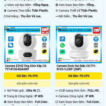
🌙 Giám sát Ban Đêm :
Hồng Ngoại
🔴 Xem Được Ban Đêm :
Hồng
15m Có Màu Ban Ðêm.
Ngoại 10m Có Màu Ban Ðêm.
🐜 Camera Theo Mẫu
Thân Plastic.
💢 Camera Thiết Kế
Thân Plastic.
️ƒ Khả Năng :
Thu Âm Và Loa.
️⇝ Đặt Điểm :
Thu Âm Và Loa.
949
919
Camera EZVIZ Ống Kính Kép CS-
Camera Ezviz Gọi Điện CS-TY1-
TY7-R100-8G44WF
R105-1L2WF (2MP)
Giá Bán: 5%-35%
Giá Bán: 5%-35%
Giá gốc: Liên Hệ
Giá gốc: Liên Hệ
🔆 Độ Phân giải :
Ultra 4k 👍🏾 .
️👀 Chất lượng hình Ảnh :
FULL HD
1080P .
®️ Trang Bị Công Nghệ :
IP Wifi.
✳️ Camera Công nghệ :
IP Wifi.
🔴 Xem Được Ban Đêm :
Full Color
💥 Xem Được Ban Đêm :
Full Color
10m Hồng Ngoại Smart IR.
10m Hồng Ngoại Smart IR.