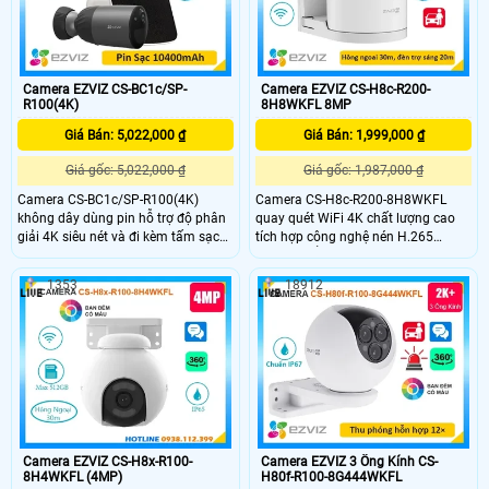
Camera EZVIZ CS-BC1c/SP-
Camera EZVIZ CS-H8c-R200-
R100(4K)
8H8WKFL 8MP
Giá Bán: 5,022,000 ₫
Giá Bán: 1,999,000 ₫
Giá gốc: 5,022,000 ₫
Giá gốc: 1,987,000 ₫
Camera CS-BC1c/SP-R100(4K)
Camera CS-H8c-R200-8H8WKFL
không dây dùng pin hỗ trợ độ phân
quay quét WiFi 4K chất lượng cao
giải 4K siêu nét và đi kèm tấm sạc
tích hợp công nghệ nén H.265
năng lượng mặt trời tiện lợi. Camera
camera nổi bật với khả năng phát
tích hợp công nghệ nén H.265 phát
hiện người, phương tiện, theo dõi
1353
18912
hiện thông minh, đàm thoại 2 chiều
chuyển động thông minh và cảnh
cùng hồng ngoại và đèn trợ sáng
báo hiệu quả bằng còi, đèn chớp.
tầm xa 15m. Thiết kế chuẩn IP65
Với hồng ngoại 30m, đèn trợ sáng
giúp camera hoạt động bền bỉ trong
20m, đàm thoại 2 chiều và tiêu
mọi điều kiện thời tiết
chuẩn IP65, đây là lựa chọn lý tưởng
cho việc giám sát an ninh
Camera EZVIZ CS-H8x-R100-
Camera EZVIZ 3 Ống Kính CS-
8H4WKFL (4MP)
H80f-R100-8G444WKFL