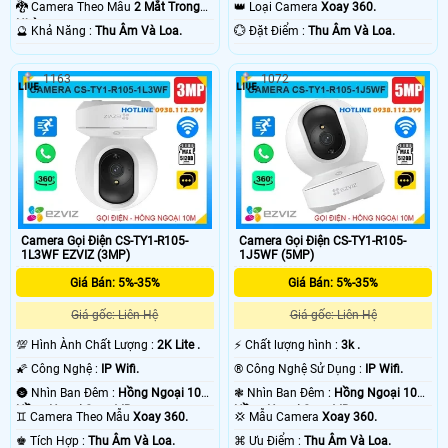
🐉️ Camera Theo Mẫu
2 Mắt Trong
👑 Loại Camera
Xoay 360.
Nhà.
️🔮 Khả Năng :
Thu Âm Và Loa.
️💮 Đặt Điểm :
Thu Âm Và Loa.
1163
1072
Camera Gọi Điện CS-TY1-R105-
Camera Gọi Điện CS-TY1-R105-
1L3WF EZVIZ (3MP)
1J5WF (5MP)
Giá Bán: 5%-35%
Giá Bán: 5%-35%
Giá gốc: Liên Hệ
Giá gốc: Liên Hệ
💯 Hình Ành Chất Lượng :
2K Lite .
️⚡ Chất lượng hình :
3k .
🌠 Công Nghệ :
IP Wifi.
®️ Công Nghệ Sử Dụng :
IP Wifi.
🌚 Nhìn Ban Đêm :
Hồng Ngoại 10m
❃ Nhìn Ban Đêm :
Hồng Ngoại 10m
Hồng Ngoại Smart IR.
Hồng Ngoại Smart IR.
♊ Camera Theo Mẫu
Xoay 360.
💢 Mẫu Camera
Xoay 360.
️♚ Tích Hợp :
Thu Âm Và Loa.
️⌘ Ưu Điểm :
Thu Âm Và Loa.