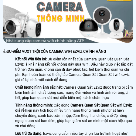
👍
ƯU ĐIỂM VƯỢT TRỘI CỦA CAMERA WIFI EZVIZ CHÍNH HÃNG
Kết nối Wifi tiện lợi:
Ưu điểm lớn nhất của Camera Quan Sát Quan Sát
Ezviz là khả năng kết nối không dây qua Wifi. Điều này giúp việc lắp đặt
trở nên đơn giản, không cần đi dây phức tạp, tiết kiệm thời gian và chi
phí. Bạn hoàn toàn có thể tự lắp Camera Quan Sát Quan Sát wifi ezviz
giá rẻ tại nhà một cách dễ dàng.
Chất lượng hình ảnh sắc nét:
Camera Quan Sát Ezviz được trang bị cảm
biến hình ảnh chất lượng cao, mang đến video và hình ảnh rõ ràng, chi
tiết, giúp bạn quan sát mọi diễn biến một cách chân thực.
Tính năng thông minh
: Các dòng
Camera Quan Sát Quan Sát wifi Ezviz
giá rẻ
hiện nay tích hợp nhiều tính năng thông minh như phát hiện
chuyển động, cảnh báo xâm nhập, đàm thoại hai chiều, chế độ hồng
ngoại quan sát ban đêm, giúp bạn giám sát an ninh một cách hiệu quả
và chủ động.
Lưu trữ đa dạng
: Ezviz cung cấp nhiều tùy chọn lưu trữ linh hoạt như