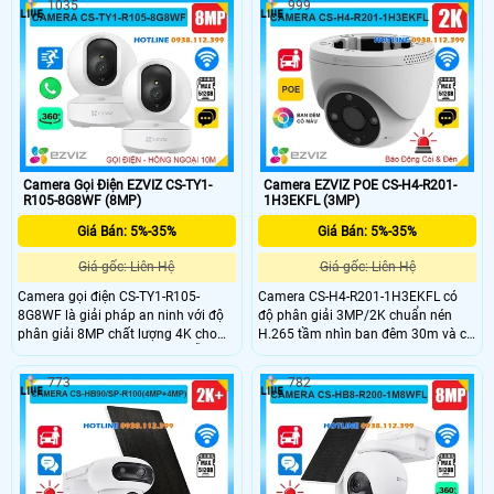
1035
999
giúp hình ảnh ổn định. Tích hợp
hai chiều và công nghệ AI phát hiện
công nghệ AI phát hiện người thông
người thông minh phù hợp lắp đặt
minh, kết nối Wi-Fi dễ dàng.Tầm xa
ngoài trời.
hồng ngoại lên đến 10m phù hợp
cho mọi không gian
Camera Gọi Điện EZVIZ CS-TY1-
Camera EZVIZ POE CS-H4-R201-
R105-8G8WF (8MP)
1H3EKFL (3MP)
Giá Bán: 5%-35%
Giá Bán: 5%-35%
Giá gốc: Liên Hệ
Giá gốc: Liên Hệ
Camera gọi điện CS-TY1-R105-
Camera CS-H4-R201-1H3EKFL có
8G8WF là giải pháp an ninh với độ
độ phân giải 3MP/2K chuẩn nén
phân giải 8MP chất lượng 4K cho
H.265 tầm nhìn ban đêm 30m và có
hình ảnh sắc nét và chi tiết. Hỗ trợ
đèn trợ sáng cho hình ảnh màu
quay xoay 360 độ, phát hiện và theo
trong phạm vi 20m. Hỗ trợ đàm
773
782
dõi chuyển động thông minh, cùng
thoại hai chiều phát hiện hình dáng
chuẩn nén H.265 giúp tiết kiệm
người/phương tiện, cùng chức năng
băng thông. Camera còn tích hợp
phòng thủ tích cực với đèn và còi
micro, loa, hỗ trợ đàm thoại hai
cảnh báo với chuẩn IP67 bền bỉ, hỗ
chiều, khe cắm thẻ nhớ đến 512GB,
trợ thẻ nhớ lên đến 512GB và kết nối
tầm nhìn hồng ngoại 10m và kết nối
POE.