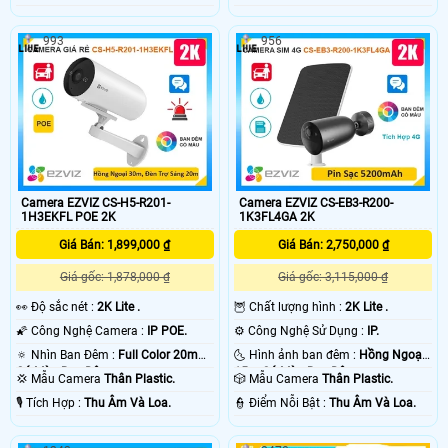
993
956
Camera EZVIZ CS-H5-R201-
Camera EZVIZ CS-EB3-R200-
1H3EKFL POE 2K
1K3FL4GA 2K
Giá Bán: 1,899,000 ₫
Giá Bán: 2,750,000 ₫
Giá gốc: 1,878,000 ₫
Giá gốc: 3,115,000 ₫
️👀 Độ sắc nét :
2K Lite .
🦉 Chất lượng hình :
2K Lite .
🌠 Công Nghệ Camera :
IP POE.
⚙ Công Nghệ Sử Dụng :
IP.
🔅 Nhìn Ban Đêm :
Full Color 20m
🌜 Hình ảnh ban đêm :
Hồng Ngoại
Có Màu Ban Ðêm.
15m Có Màu Ban Ðêm.
💢 Mẫu Camera
Thân Plastic.
🎲 Mẫu Camera
Thân Plastic.
️🎙 Tích Hợp :
Thu Âm Và Loa.
️👮 Điểm Nỗi Bật :
Thu Âm Và Loa.