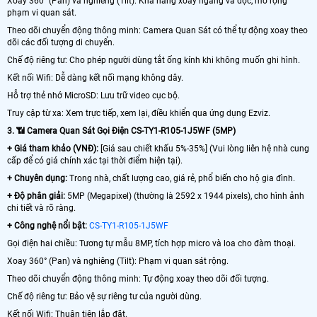
Xoay 360° (Pan) và nghiêng (Tilt): Khả năng xoay ngang và dọc, mở rộng
phạm vi quan sát.
Theo dõi chuyển động thông minh: Camera Quan Sát có thể tự động xoay theo
dõi các đối tượng di chuyển.
Chế độ riêng tư: Cho phép người dùng tắt ống kính khi không muốn ghi hình.
Kết nối Wifi: Dễ dàng kết nối mạng không dây.
Hỗ trợ thẻ nhớ MicroSD: Lưu trữ video cục bộ.
Truy cập từ xa: Xem trực tiếp, xem lại, điều khiển qua ứng dụng Ezviz.
3. 📶 Camera Quan Sát Gọi Điện CS-TY1-R105-1J5WF (5MP)
+ Giá tham khảo (VNĐ):
[Giá sau chiết khấu 5%-35%] (Vui lòng liên hệ nhà cung
cấp để có giá chính xác tại thời điểm hiện tại).
+ Chuyên dụng:
Trong nhà, chất lượng cao, giá rẻ, phổ biến cho hộ gia đình.
+ Độ phân giải:
5MP (Megapixel) (thường là 2592 x 1944 pixels), cho hình ảnh
chi tiết và rõ ràng.
+ Công nghệ nổi bật:
CS-TY1-R105-1J5WF
Gọi điện hai chiều: Tương tự mẫu 8MP, tích hợp micro và loa cho đàm thoại.
Xoay 360° (Pan) và nghiêng (Tilt): Phạm vi quan sát rộng.
Theo dõi chuyển động thông minh: Tự động xoay theo dõi đối tượng.
Chế độ riêng tư: Bảo vệ sự riêng tư của người dùng.
Kết nối Wifi: Thuận tiện lắp đặt.