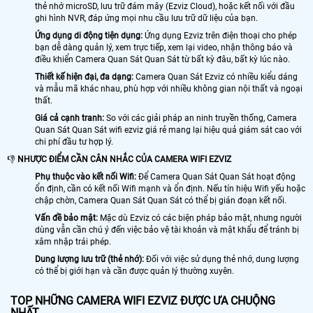
thẻ nhớ microSD, lưu trữ đám mây (Ezviz Cloud), hoặc kết nối với đầu
ghi hình NVR, đáp ứng mọi nhu cầu lưu trữ dữ liệu của bạn.
Ứng dụng di động tiện dụng:
Ứng dụng Ezviz trên điện thoại cho phép
bạn dễ dàng quản lý, xem trực tiếp, xem lại video, nhận thông báo và
điều khiển Camera Quan Sát Quan Sát từ bất kỳ đâu, bất kỳ lúc nào.
Thiết kế hiện đại, đa dạng:
Camera Quan Sát Ezviz có nhiều kiểu dáng
và mẫu mã khác nhau, phù hợp với nhiều không gian nội thất và ngoại
thất.
Giá cả cạnh tranh:
So với các giải pháp an ninh truyền thống, Camera
Quan Sát Quan Sát wifi ezviz giá rẻ mang lại hiệu quả giám sát cao với
chi phí đầu tư hợp lý.
👎
NHƯỢC ĐIỂM CẦN CÂN NHẮC CỦA CAMERA WIFI EZVIZ
Phụ thuộc vào kết nối Wifi:
Để Camera Quan Sát Quan Sát hoạt động
ổn định, cần có kết nối Wifi mạnh và ổn định. Nếu tín hiệu Wifi yếu hoặc
chập chờn, Camera Quan Sát Quan Sát có thể bị gián đoạn kết nối.
Vấn đề bảo mật:
Mặc dù Ezviz có các biện pháp bảo mật, nhưng người
dùng vẫn cần chú ý đến việc bảo vệ tài khoản và mật khẩu để tránh bị
xâm nhập trái phép.
Dung lượng lưu trữ (thẻ nhớ):
Đối với việc sử dụng thẻ nhớ, dung lượng
có thể bị giới hạn và cần được quản lý thường xuyên.
TOP NHỮNG CAMERA WIFI EZVIZ ĐƯỢC ƯA CHUỘNG
NHẤT.