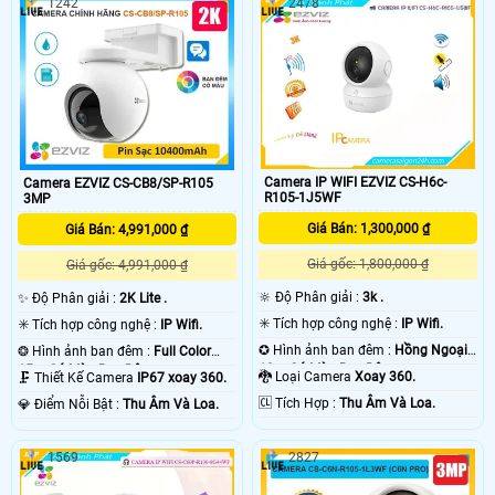
1242
2478
Camera IP WIFI EZVIZ CS-H6c-
Camera EZVIZ CS-CB8/SP-R105
R105-1J5WF
3MP
Giá Bán: 1,300,000 ₫
Giá Bán: 4,991,000 ₫
Giá gốc: 1,800,000 ₫
Giá gốc: 4,991,000 ₫
🔆 Độ Phân giải :
3k .
✨ Độ Phân giải :
2K Lite .
✳️ Tích hợp công nghệ :
IP Wifi.
✳️ Tích hợp công nghệ :
IP Wifi.
✪ Hình ảnh ban đêm :
Hồng Ngoại
❂ Hình ảnh ban đêm :
Full Color
10m Có Màu Ban Ðêm.
15m Có Màu Ban Ðêm.
🐉️ Loại Camera
Xoay 360.
🗜️ Thiết Kế Camera
IP67 xoay 360.
️🆑 Tích Hợp :
Thu Âm Và Loa.
️💎 Điểm Nỗi Bật :
Thu Âm Và Loa.
1569
2827