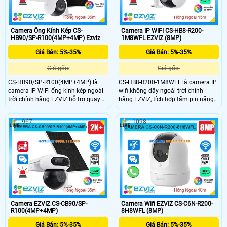
WiFi tiện lợi.
Camera Ống Kính Kép CS-
Camera IP WIFI CS-HB8-R200-
HB90/SP-R100(4MP+4MP) Ezviz
1M8WFL EZVIZ (8MP)
Giá Bán: 5%-35%
Giá Bán: 5%-35%
Giá gốc:
Giá gốc:
CS-HB90/SP-R100(4MP+4MP) là
CS-HB8-R200-1M8WFL là camera IP
camera IP WiFi ống kính kép ngoài
wifi không dây ngoài trời chính
trời chính hãng EZVIZ hỗ trợ quay
hãng EZVIZ, tích hợp tấm pin năng
quét với độ phân giải 4MP + 4MP
lượng mặt trời tiện lợi. Camera có
cho hình ảnh sắc nét. Camera được
độ phân giải cao lên đến 8MP, hỗ trợ
967
1098
trang bị hồng ngoại 35m Full Color,
quay quét 360 độ, ghi hình ban đêm
khả năng phát hiện con người và
full color với tầm nhìn hồng ngoại
phương tiện thông minh. Tích hợp
15m, phát hiện con người và
micro, loa đàm thoại hai chiều và
phương tiện thông minh chính xác.
khe cắm thẻ nhớ lên đến 512GB phù
Camera còn tích hợp mic và loa
hợp cho nhu cầu giám sát an ninh
đàm thoại hai chiều cùng khe cắm
hiệu quả.
thẻ nhớ lên đến 512GB.
Camera EZVIZ CS-CB90/SP-
Camera Wifi EZVIZ CS-C6N-R200-
R100(4MP+4MP)
8H8WFL (8MP)
Giá Bán: 5%-35%
Giá Bán: 5%-35%