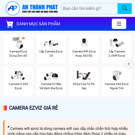
DANH MỤC SẢN PHẨM
Camera Ezviz
Lắp Camera Ezviz
Camera Wifi Ezviz
Lắp Camera
Dùng Sim 4G
2K
Xoay 360 Độ
2.0MP Ezviz
Camera H.265
Camera Có Bảo
Khóa Cửa Từ Pin
Camera 360 Ezviz
Ezviz
Vệ Vành Đai Ezviz
Sạc
Ngoài Trời
CAMERA EZVIZ GIÁ RẺ
Camera wifi ezviz là dòng camera wifi cao cấp chắc chắn tích hợp nhiều
chức năng cao cấp như báo động chống trộm đàm thoại 2 chiều có màu