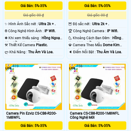
Giá Bán: 5%-35%
Giá Bán: 5%-35%
CS-TY1-R105-1L3WF
Giá gốc: 00 ₫
Giá gốc: 00 ₫
Ultra 2K Lite 3.0 MP – Độ phân giải phù hợp cho trong nhà, văn phòng
✨ Hình Ảnh Sắc nét :
Ultra 2k + .
🦉 Độ sắc nét :
Ultra 2k + .
nhỏ
®️ Công Nghệ Hình Ảnh :
IP Wifi.
🏆 Công Nghệ Camera :
IP Wifi.
❃ Khi xem thiếu sáng :
Hồng Ngoại
🌜 Khoảng Cách Ban Đêm :
Hồng
10m Hồng Ngoại SMD.
Ngoại 30m Hồng Ngoại SMD.
⚒ Thiết Kế Camera
Plastic.
💎 Camera Theo Mẫu
Dome Kim
✪
➣ ƯU
£
TOP
➽
TƯ
☁ MUA
loại + Nhựa.
️ლ Khả Năng :
Thu Âm Và Loa.
️🔈 Điểm Nỗi Bật :
Thu Âm Và Loa.
THÔNG
ĐIỂM VÀ
NHỮNG
VẤN
CAMERA
TIN VỀ
NHƯỢC
CAMERA
CHỌN
WIFI
CAMERA
ĐIỂM
WIFI
VÀ LẮP
EZVIZ
919
758
WIFI
CỦA
EZVIZ
ĐẶT
TẠI AN
EZVIZ
CAMERA
ĐƯỢC
CAMERA
THÀNH
CHÍNH
WIFI
ƯA
WIFI
PHÁT.
HÃNG.
EZVIZ.
CHUỘNG
EZVIZ
NHẤT.
TỪ A-Z.
Camera Pin Ezviz CS-CB8-R200-
Camera CS-CB8-R200-1M8WFL
1M8WFL
Công Nghệ Mới
Giá Bán: 5%-35%
Giá Bán: 5%-35%