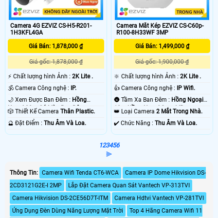
Camera 4G EZVIZ CS-H5-R201-
Camera Mắt Kép EZVIZ CS-C60p-
1H3KFL4GA
R100-8H33WF 3MP
Giá Bán: 1,878,000 ₫
Giá Bán: 1,499,000 ₫
Giá gốc: 1,878,000 ₫
Giá gốc: 1,900,000 ₫
️⚡ Chất lượng hình Ảnh :
2K Lite .
🔆 Chất lượng hình Ảnh :
2K Lite .
🕉️ Camera Công nghệ :
IP.
👍 Camera Công nghệ :
IP Wifi.
🌙 Xem Được Ban Đêm :
Hồng
🌚 Tầm Xa Ban Đêm :
Hồng Ngoại
Ngoại 30m Có Màu Ban Ðêm.
10m Hồng Ngoại Smart IR.
🎲 Thiết Kế Camera
Thân Plastic.
👑 Loại Camera
2 Mắt Trong Nhà.
️🔮 Đặt Điểm :
Thu Âm Và Loa.
️✔️ Chức Năng :
Thu Âm Và Loa.
1
2
3
4
5
6
⫸
Thông Tin:
Camera Wifi Tenda CT6-WCA
Camera IP Dome Hikvision DS-
2CD3121G2E-I 2MP
Lắp Đặt Camera Quan Sát Vantech VP-313TVI
Camera Hikvision DS-2CE56D7T-ITM
Camera Hdtvi Vantech VP-281TVI
Ứng Dụng Đèn Dùng Năng Lượng Mặt Trời
Top 4 Hãng Camera Wifi 11