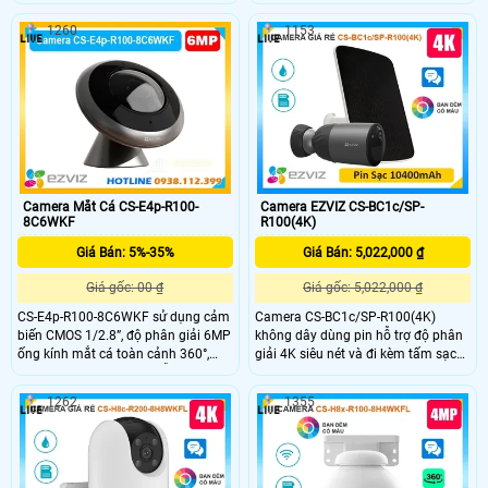
tầm nhìn ban đêm IR đến 30m và
cho hình ảnh sắc nét. Góc quay
ban đêm màu đến 40m. Ống kính
ngang 340°, nghiêng 80°, tầm nhìn
1260
1153
kép 2,8mm và 6mm xoay ngang tới
ban đêm 15m, ống kính 4mm F1.6.
324° kết hợp phát hiện người và xe
Hỗ trợ phát hiện người phương tiện
bằng AI lưu trữ thẻ microSD tối đa
bằng AI, lưu trữ microSD 512GB
512GB. Chuẩn chống nước IP65
chuẩn IP65 chống nước.
hoạt động ngoài trời ổn định.
Camera Mắt Cá CS-E4p-R100-
Camera EZVIZ CS-BC1c/SP-
8C6WKF
R100(4K)
Giá Bán: 5%-35%
Giá Bán: 5,022,000 ₫
Giá gốc: 00 ₫
Giá gốc: 5,022,000 ₫
CS-E4p-R100-8C6WKF sử dụng cảm
Camera CS-BC1c/SP-R100(4K)
biến CMOS 1/2.8”, độ phân giải 6MP
không dây dùng pin hỗ trợ độ phân
ống kính mắt cá toàn cảnh 360°,
giải 4K siêu nét và đi kèm tấm sạc
tầm quan sát 10-20m. Hỗ trợ 6 chế
năng lượng mặt trời tiện lợi. Camera
độ xem, khử cong hình ảnh zoom 4x
tích hợp công nghệ nén H.265 phát
1262
1355
nghe và đàm thoại hai chiều (2
hiện thông minh, đàm thoại 2 chiều
micro thu âm sống động) lưu trữ thẻ
cùng hồng ngoại và đèn trợ sáng
nhớ 512GB, kết nối Wi-Fi băng tần
tầm xa 15m. Thiết kế chuẩn IP65
kép.
giúp camera hoạt động bền bỉ trong
mọi điều kiện thời tiết