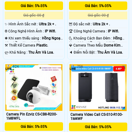
Giá Bán: 5%-35%
Giá Bán: 5%-35%
CS-TY1-R105-1L3WF
Giá gốc: 00 ₫
Giá gốc: 00 ₫
Ultra 2K Lite 3.0 MP – Độ phân giải phù hợp cho trong nhà, văn phòng
✨ Hình Ảnh Sắc nét :
Ultra 2k + .
🦉 Độ sắc nét :
Ultra 2k + .
nhỏ
®️ Công Nghệ Hình Ảnh :
IP Wifi.
🏆 Công Nghệ Camera :
IP Wifi.
❃ Khi xem thiếu sáng :
Hồng Ngoại
🌜 Khoảng Cách Ban Đêm :
Hồng
10m Hồng Ngoại SMD.
Ngoại 30m Hồng Ngoại SMD.
⚒ Thiết Kế Camera
Plastic.
💎 Camera Theo Mẫu
Dome Kim
✪
➣ ƯU
£
TOP
➽
TƯ
☁ MUA
loại + Nhựa.
️ლ Khả Năng :
Thu Âm Và Loa.
️🔈 Điểm Nỗi Bật :
Thu Âm Và Loa.
THÔNG
ĐIỂM VÀ
NHỮNG
VẤN
CAMERA
TIN VỀ
NHƯỢC
CAMERA
CHỌN
WIFI
CAMERA
ĐIỂM
WIFI
VÀ LẮP
EZVIZ
924
756
WIFI
CỦA
EZVIZ
ĐẶT
TẠI AN
EZVIZ
CAMERA
ĐƯỢC
CAMERA
THÀNH
CHÍNH
WIFI
ƯA
WIFI
PHÁT.
HÃNG.
EZVIZ.
CHUỘNG
EZVIZ
NHẤT.
TỪ A-Z.
Camera Pin Ezviz CS-CB8-R200-
Camera Video Call CS-S10-R100-
1M8WFL
1M4WF
Giá Bán: 5%-35%
Giá Bán: 5%-35%