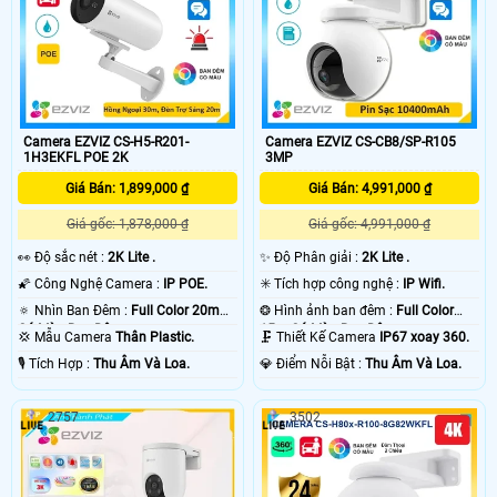
Camera EZVIZ CS-H5-R201-
Camera EZVIZ CS-CB8/SP-R105
1H3EKFL POE 2K
3MP
Giá Bán: 1,899,000 ₫
Giá Bán: 4,991,000 ₫
Giá gốc: 1,878,000 ₫
Giá gốc: 4,991,000 ₫
️👀 Độ sắc nét :
2K Lite .
✨ Độ Phân giải :
2K Lite .
🌠 Công Nghệ Camera :
IP POE.
✳️ Tích hợp công nghệ :
IP Wifi.
🔅 Nhìn Ban Đêm :
Full Color 20m
❂ Hình ảnh ban đêm :
Full Color
Có Màu Ban Ðêm.
15m Có Màu Ban Ðêm.
💢 Mẫu Camera
Thân Plastic.
🗜️ Thiết Kế Camera
IP67 xoay 360.
️🎙 Tích Hợp :
Thu Âm Và Loa.
️💎 Điểm Nỗi Bật :
Thu Âm Và Loa.
2757
3502