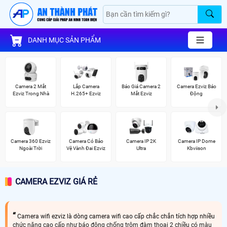
DANH MỤC SẢN PHẨM
Camera 2 Mắt
Lắp Camera
Báo Giá Camera 2
Camera Ezviz Báo
Ezviz Trong Nhà
H.265+ Ezviz
Mắt Ezviz
Động
Camera 360 Ezviz
Camera Có Bảo
Camera IP 2K
Camera IP Dome
Ngoài Trời
Vệ Vành Đai Ezviz
Ultra
Kbviison
CAMERA EZVIZ GIÁ RẺ
Camera wifi ezviz là dòng camera wifi cao cấp chắc chắn tích hợp nhiều
chức năng cao cấp như báo động chống trộm đàm thoại 2 chiều có màu