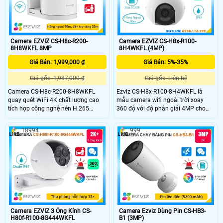
Camera EZVIZ CS-H8c-R200-
Camera EZVIZ CS-H8x-R100-
8H8WKFL 8MP
8H4WKFL (4MP)
Giá Bán: 1,999,000 ₫
Giá Bán: 5%-35%
Giá gốc: 1,987,000 ₫
Giá gốc: Liên hệ
Camera CS-H8c-R200-8H8WKFL
Ezviz CS-H8x-R100-8H4WKFL là
quay quét WiFi 4K chất lượng cao
mẫu camera wifi ngoài trời xoay
tích hợp công nghệ nén H.265
360 độ với độ phân giải 4MP cho
camera nổi bật với khả năng phát
chất lượng hình ảnh sắc nét.
hiện người, phương tiện, theo dõi
Camera hỗ trợ các tính năng nổi bật
18994
999
chuyển động thông minh và cảnh
như phát hiện người và phương tiện
báo hiệu quả bằng còi, đèn chớp.
công nghệ AI độ chính xác cao, thu
Với hồng ngoại 30m, đèn trợ sáng
phóng tự động theo dõi chuyển
20m, đàm thoại 2 chiều và tiêu
động, quan sát ban đêm có màu
chuẩn IP65, đây là lựa chọn lý tưởng
giúp bảo vệ an ninh tối ưu.
cho việc giám sát an ninh
Camera EZVIZ 3 Ống Kính CS-
Camera Ezviz Dùng Pin CS-HB3-
H80f-R100-8G444WKFL
B1 (3MP)