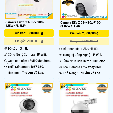
Camera Ezviz CS-H8c-R200-
Camera EZVIZ CS-H80x-R100-
1J5WKFL 5MP
8G82WKFL 4K
Giá Bán: 1,800,000 ₫
Giá Bán: 2,500,000 ₫
Giá gốc: 2,000,000 ₫
Giá gốc: 2,632,000 ₫
💯 Độ sắc nét :
3k .
️👀 Độ Phân giải :
Ultra 4k 👍🏾 .
🌠 Công Nghệ Camera :
IP Wifi.
⚜️ Trang Bị Công Nghệ :
IP Wifi.
🌔 Xem ban đêm :
Full Color 20m
🔅 Tầm Nhìn Ban Đêm :
Full Color
Có Màu Ban Ðêm.
15m Có Màu Ban Ðêm.
⚒ Thiết Kế Camera
Ip67 360.
🎨 Loại Camera
IP67 xoay 360.
️⇝ Tích Hợp :
Thu Âm Và Loa.
️💫 Khả Năng :
Thu Âm Và Loa.
35208
5686