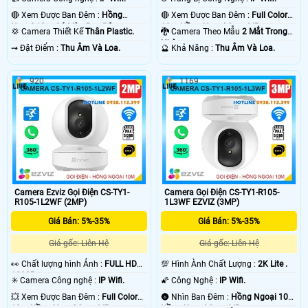
🔴 Xem Được Ban Đêm :
Hồng
🔴 Xem Được Ban Đêm :
Full Color
Ngoại 10m Có Màu Ban Ðêm.
10m Hồng Ngoại Smart IR.
💢 Camera Thiết Kế
Thân Plastic.
🐉️ Camera Theo Mẫu
2 Mắt Trong
Nhà.
️⇝ Đặt Điểm :
Thu Âm Và Loa.
️🔮 Khả Năng :
Thu Âm Và Loa.
920
1169
Camera Ezviz Gọi Điện CS-TY1-
Camera Gọi Điện CS-TY1-R105-
R105-1L2WF (2MP)
1L3WF EZVIZ (3MP)
Giá Bán: 5%-35%
Giá Bán: 5%-35%
Giá gốc: Liên Hệ
Giá gốc: Liên Hệ
️👀 Chất lượng hình Ảnh :
FULL HD
💯 Hình Ành Chất Lượng :
2K Lite .
1080P .
✳️ Camera Công nghệ :
IP Wifi.
🌠 Công Nghệ :
IP Wifi.
💥 Xem Được Ban Đêm :
Full Color
🌚 Nhìn Ban Đêm :
Hồng Ngoại 10m