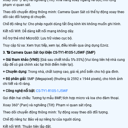
phạm vi quan sát.
Theo dõi chuyển động thông minh: Camera Quan Sát có thể tự động xoay theo
dõi các đối tượng di chuyển.
Chế độ riêng tư: Cho phép người dùng tắt ống kính khi không muốn ghi hình.
Kết nối Wifi: Dễ dàng kết nối mạng không dây.
Hỗ trợ thẻ nhớ MicroSD: Lưu trữ video cục bộ.
Truy cập từ xa: Xem trực tiếp, xem lại, điều khiển qua ứng dụng Ezviz.
3. 📶 Camera Quan Sát Gọi Điện CS-TY1-R105-1J5WF (5MP)
+ Giá tham khảo (VNĐ):
[Giá sau chiết khấu 5%-35%] (Vui lòng liên hệ nhà cung
cấp để có giá chính xác tại thời điểm hiện tại).
+ Chuyên dụng:
Trong nhà, chất lượng cao, giá rẻ, phổ biến cho hộ gia đình.
+ Độ phân giải:
5MP (Megapixel) (thường là 2592 x 1944 pixels), cho hình ảnh
chi tiết và rõ ràng.
+ Công nghệ nổi bật:
CS-TY1-R105-1J5WF
Gọi điện hai chiều: Tương tự mẫu 8MP, tích hợp micro và loa cho đàm thoại.
Xoay 360° (Pan) và nghiêng (Tilt): Phạm vi quan sát rộng.
Theo dõi chuyển động thông minh: Tự động xoay theo dõi đối tượng.
Chế độ riêng tư: Bảo vệ sự riêng tư của người dùng.
Kết nối Wifi: Thuận tiện lắp đặt.