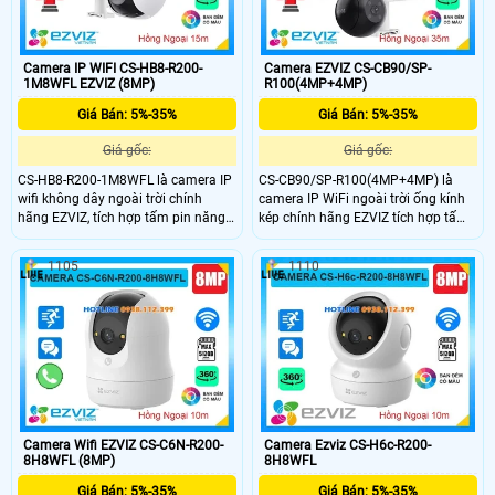
hiệu quả.
Camera IP WIFI CS-HB8-R200-
Camera EZVIZ CS-CB90/SP-
1M8WFL EZVIZ (8MP)
R100(4MP+4MP)
Giá Bán: 5%-35%
Giá Bán: 5%-35%
Giá gốc:
Giá gốc:
CS-HB8-R200-1M8WFL là camera IP
CS-CB90/SP-R100(4MP+4MP) là
wifi không dây ngoài trời chính
camera IP WiFi ngoài trời ống kính
hãng EZVIZ, tích hợp tấm pin năng
kép chính hãng EZVIZ tích hợp tấm
lượng mặt trời tiện lợi. Camera có
pin năng lượng mặt trời tiện lợi.
độ phân giải cao lên đến 8MP, hỗ trợ
Camera sở hữu độ phân giải cao
1105
1110
quay quét 360 độ, ghi hình ban đêm
(4MP+4MP) hỗ trợ quay quét, đàm
full color với tầm nhìn hồng ngoại
thoại hai chiều, phát hiện con người
15m, phát hiện con người và
và phương tiện, cùng tầm nhìn hồng
phương tiện thông minh chính xác.
ngoại 35m full color. Camera còn hỗ
Camera còn tích hợp mic và loa
trợ khe thẻ nhớ lên đến 512GB và
đàm thoại hai chiều cùng khe cắm
báo động thông minh phù hợp cho
thẻ nhớ lên đến 512GB.
giám sát an ninh 24/7.
Camera Wifi EZVIZ CS-C6N-R200-
Camera Ezviz CS-H6c-R200-
8H8WFL (8MP)
8H8WFL
Giá Bán: 5%-35%
Giá Bán: 5%-35%