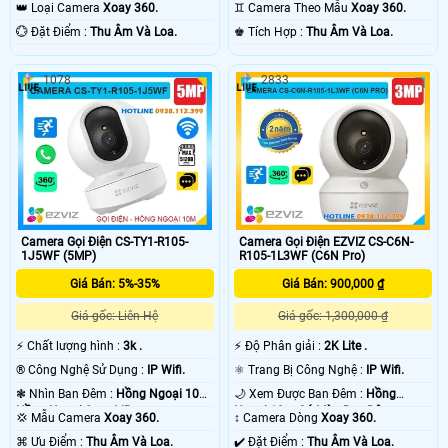
10m Hồng Ngoại Smart IR.
Hồng Ngoại Smart IR.
👑 Loại Camera
Xoay 360.
♊ Camera Theo Mẫu
Xoay 360.
️💮 Đặt Điểm :
Thu Âm Và Loa.
️♚ Tích Hợp :
Thu Âm Và Loa.
1078
2833
Camera Gọi Điện CS-TY1-R105-
Camera Gọi Điện EZVIZ CS-C6N-
1J5WF (5MP)
R105-1L3WF (C6N Pro)
Giá Bán: 5%-35%
Giá Bán: 900,000 ₫
Giá gốc: Liên Hệ
Giá gốc: 1,300,000 ₫
️⚡ Chất lượng hình :
3k .
️⚡ Độ Phân giải :
2K Lite .
®️ Công Nghệ Sử Dụng :
IP Wifi.
⚛️ Trang Bị Công Nghệ :
IP Wifi.
❃ Nhìn Ban Đêm :
Hồng Ngoại 10m
🌙 Xem Được Ban Đêm :
Hồng
Hồng Ngoại Smart IR.
Ngoại 10m Có Màu Ban Ðêm.
💢 Mẫu Camera
Xoay 360.
↕️ Camera Dòng
Xoay 360.
️⌘ Ưu Điểm :
Thu Âm Và Loa.
️✔️ Đặt Điểm :
Thu Âm Và Loa.