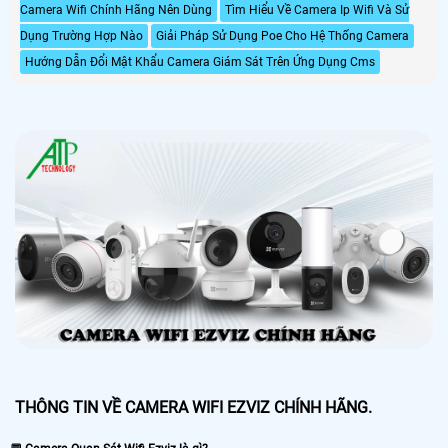
Camera Wifi Chính Hãng Nên Dùng
Tìm Hiểu Về Camera Ip Wifi Và Sử
Dụng Trường Hợp Nào
Giải Pháp Sử Dụng Poe Cho Hệ Thống Camera
Hướng Dẫn Đổi Mật Khẩu Camera Giám Sát Trên Ứng Dụng Cms
THÔNG TIN VỀ CAMERA WIFI EZVIZ CHÍNH HÃNG.