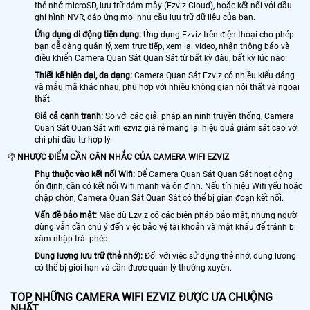
thẻ nhớ microSD, lưu trữ đám mây (Ezviz Cloud), hoặc kết nối với đầu
ghi hình NVR, đáp ứng mọi nhu cầu lưu trữ dữ liệu của bạn.
Ứng dụng di động tiện dụng:
Ứng dụng Ezviz trên điện thoại cho phép
bạn dễ dàng quản lý, xem trực tiếp, xem lại video, nhận thông báo và
điều khiển Camera Quan Sát Quan Sát từ bất kỳ đâu, bất kỳ lúc nào.
Thiết kế hiện đại, đa dạng:
Camera Quan Sát Ezviz có nhiều kiểu dáng
và mẫu mã khác nhau, phù hợp với nhiều không gian nội thất và ngoại
thất.
Giá cả cạnh tranh:
So với các giải pháp an ninh truyền thống, Camera
Quan Sát Quan Sát wifi ezviz giá rẻ mang lại hiệu quả giám sát cao với
chi phí đầu tư hợp lý.
👎
NHƯỢC ĐIỂM CẦN CÂN NHẮC CỦA CAMERA WIFI EZVIZ
Phụ thuộc vào kết nối Wifi:
Để Camera Quan Sát Quan Sát hoạt động
ổn định, cần có kết nối Wifi mạnh và ổn định. Nếu tín hiệu Wifi yếu hoặc
chập chờn, Camera Quan Sát Quan Sát có thể bị gián đoạn kết nối.
Vấn đề bảo mật:
Mặc dù Ezviz có các biện pháp bảo mật, nhưng người
dùng vẫn cần chú ý đến việc bảo vệ tài khoản và mật khẩu để tránh bị
xâm nhập trái phép.
Dung lượng lưu trữ (thẻ nhớ):
Đối với việc sử dụng thẻ nhớ, dung lượng
có thể bị giới hạn và cần được quản lý thường xuyên.
TOP NHỮNG CAMERA WIFI EZVIZ ĐƯỢC ƯA CHUỘNG
NHẤT.