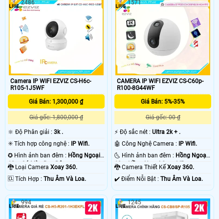
2486
1571
Camera IP WIFI EZVIZ CS-H6c-
CAMERA IP WIFI EZVIZ CS-C60p-
R105-1J5WF
R100-8G44WF
Giá Bán: 1,300,000 ₫
Giá Bán: 5%-35%
Giá gốc: 1,800,000 ₫
Giá gốc: 00 ₫
🔆 Độ Phân giải :
3k .
️⚡ Độ sắc nét :
Ultra 2k + .
✳️ Tích hợp công nghệ :
IP Wifi.
🤖️ Công Nghệ Camera :
IP Wifi.
✪ Hình ảnh ban đêm :
Hồng Ngoại
🌜 Hình ảnh ban đêm :
Hồng Ngoại
10m Có Màu Ban Ðêm.
10m Hồng Ngoại Smart IR.
🐉️ Loại Camera
Xoay 360.
🐉️ Camera Thiết Kế
Xoay 360.
️🆑 Tích Hợp :
Thu Âm Và Loa.
️✔️ Điểm Nỗi Bật :
Thu Âm Và Loa.
994
1245