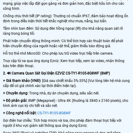
mạng, giúp việc lắp đặt gọn gàng và đơn giản hơn, đặc biệt hữu ích cho các
công trình.
Chống chịu thời tiết (IP rating): Thường có chuẩn IP67, đảm bảo hoạt động ổn
định trong điều kiện thời tiết khắc nghiệt như mưa, nắng, bụi bẩn.
Tầm nhìn ban đêm: Sử dụng đèn hồng ngoại (IR) cho khả năng quan sát rõ
ràng trong bóng tối.
Phát hiện chuyển động thông minh: Có thể tích hợp các thuật toán để phát
hiện chuyển động của người hoặc vật thể, giảm thiểu báo động giả.
Hỗ trợ thẻ nhớ MicroSD: Cho phép lưu trữ video trực tiếp trên camera.
Truy cập từ xa qua ứng dụng Ezviz: Xem trực tiếp, xem lại video, nhận thông
báo trên điện thoại.
2. 🔊 Camera Quan Sát Gọi Điện EZVIZ CS-TY1-R105-8G8WF (8MP)
+ Giá tham khảo (VNĐ)
: [Giá sau chiết khấu 5%-35%] (Vui lòng liên hệ nhà cung
cấp để có giá chính xác tại thời điểm hiện tại).
+ Chuyên dụng:
Trong nhà, dự án chuyên dụng, siêu sắc nét.
+ Độ phân giải:
8MP (Megapixel) - Ultra 4K (thường là 3840 x 2160 pixels), cho
hình ảnh cực kỳ chi tiết và sắc nét.
+ Công nghệ nổi bật:
CS-TY1-R105-8G8WF
Gọi điện hai chiều: Tích hợp micro và loa, cho phép đàm thoại trực tiếp với
người ở khu vực giám sát thông qua ứng dụng Ezviz.
Xoay 360° (Pan) và nghiêng (Tilt): Khả năng xoay ngang và dọc, mở rộng