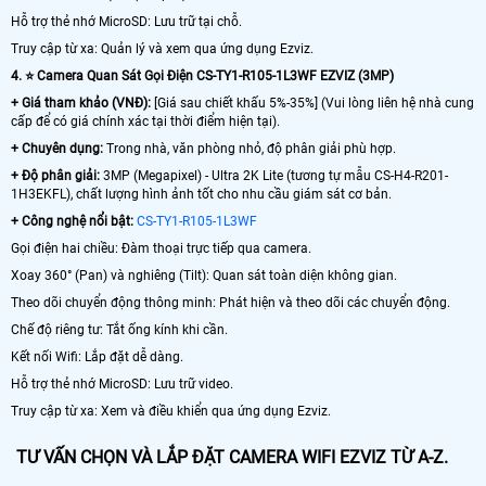
Hỗ trợ thẻ nhớ MicroSD: Lưu trữ tại chỗ.
Truy cập từ xa: Quản lý và xem qua ứng dụng Ezviz.
4. ⭐ Camera Quan Sát Gọi Điện CS-TY1-R105-1L3WF EZVIZ (3MP)
+ Giá tham khảo (VNĐ):
[Giá sau chiết khấu 5%-35%] (Vui lòng liên hệ nhà cung
cấp để có giá chính xác tại thời điểm hiện tại).
+ Chuyên dụng:
Trong nhà, văn phòng nhỏ, độ phân giải phù hợp.
+ Độ phân giải:
3MP (Megapixel) - Ultra 2K Lite (tương tự mẫu CS-H4-R201-
1H3EKFL), chất lượng hình ảnh tốt cho nhu cầu giám sát cơ bản.
+ Công nghệ nổi bật:
CS-TY1-R105-1L3WF
Gọi điện hai chiều: Đàm thoại trực tiếp qua camera.
Xoay 360° (Pan) và nghiêng (Tilt): Quan sát toàn diện không gian.
Theo dõi chuyển động thông minh: Phát hiện và theo dõi các chuyển động.
Chế độ riêng tư: Tắt ống kính khi cần.
Kết nối Wifi: Lắp đặt dễ dàng.
Hỗ trợ thẻ nhớ MicroSD: Lưu trữ video.
Truy cập từ xa: Xem và điều khiển qua ứng dụng Ezviz.
TƯ VẤN CHỌN VÀ LẮP ĐẶT CAMERA WIFI EZVIZ TỪ A-Z.