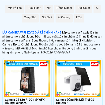
XEM SẢN PHẨM
Mic Và Loa
Dual Light
78°
Hồng Ngoại
Full Color
AI
CHUYÊN DỤNG CHO
Xoay 360
3D DNR
AI Coding
IP66
🚔 Camera EZVIZ POE CS-H4-R201-1H3EKFL (3MP)
CS-H4-R201-1H3EKFL
LẮP CAMERA WIFI EZVIZ GIÁ RẺ CHÍNH HÃNG
Lắp camera wifi ezviz là sản
phẩm camera chất lượng bảo mật cao xuất xứ sản phẩm từ China là dòng sản
Ultra 2K Lite – Được chọn nhiều cho ngoài trời, công trình giá rẻ
phẩm camera wifi giá rẻ của thương hiệu camera số 1 thế giới Hikvision .
Camera Ezviz với chất lượng tốt sản phẩm được bảo hành 24 tháng . camera
🔊 Camera Gọi Điện EZVIZ CS-TY1-R105-8G8WF (8MP)
wifi ezviz thiết kế rất chắc chắn phù hợp cho nhiều công trình, gia đình cửa
hàng văn phòng Ngày Upate:
8/3/2026 12:00:00 AM
CS-TY1-R105-8G8WF
814
1344
Siêu sắc nét 8.0 MP Ultra 4K – Phù hợp cho dự án chuyên dụng trong nhà
📶 Camera Gọi Điện CS-TY1-R105-1J5WF (5MP)
CS-TY1-R105-1J5WF
5.0 MP – Trong nhà, chất lượng cao, giá rẻ, phổ biến cho hộ gia đình
Camera CS-S10-R100-1M4WFK
Camera Dùng Pin Mặt Trời CS-
Hỗ Trợ Gọi Video
HB8c/SP
⭐ Camera Gọi Điện CS-TY1-R105-1L3WF EZVIZ (3MP)