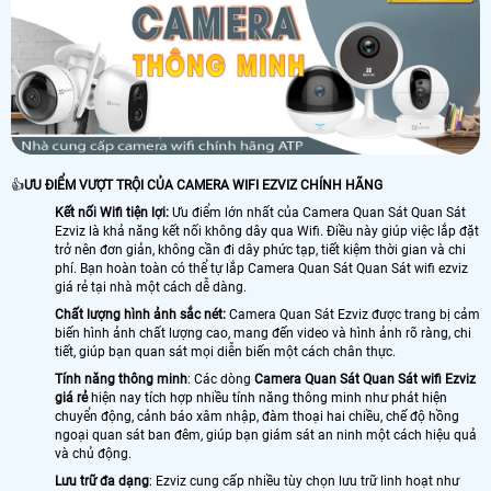
👍
ƯU ĐIỂM VƯỢT TRỘI CỦA CAMERA WIFI EZVIZ CHÍNH HÃNG
Kết nối Wifi tiện lợi:
Ưu điểm lớn nhất của Camera Quan Sát Quan Sát
Ezviz là khả năng kết nối không dây qua Wifi. Điều này giúp việc lắp đặt
trở nên đơn giản, không cần đi dây phức tạp, tiết kiệm thời gian và chi
phí. Bạn hoàn toàn có thể tự lắp Camera Quan Sát Quan Sát wifi ezviz
giá rẻ tại nhà một cách dễ dàng.
Chất lượng hình ảnh sắc nét:
Camera Quan Sát Ezviz được trang bị cảm
biến hình ảnh chất lượng cao, mang đến video và hình ảnh rõ ràng, chi
tiết, giúp bạn quan sát mọi diễn biến một cách chân thực.
Tính năng thông minh
: Các dòng
Camera Quan Sát Quan Sát wifi Ezviz
giá rẻ
hiện nay tích hợp nhiều tính năng thông minh như phát hiện
chuyển động, cảnh báo xâm nhập, đàm thoại hai chiều, chế độ hồng
ngoại quan sát ban đêm, giúp bạn giám sát an ninh một cách hiệu quả
và chủ động.
Lưu trữ đa dạng
: Ezviz cung cấp nhiều tùy chọn lưu trữ linh hoạt như