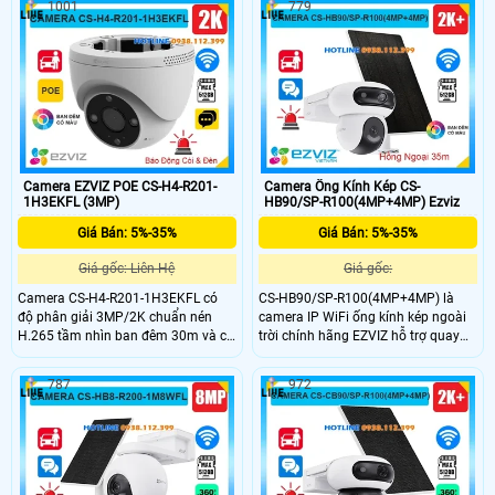
1001
779
dõi chuyển động thông minh, cùng
hai chiều và công nghệ AI phát hiện
chuẩn nén H.265 giúp tiết kiệm
người thông minh phù hợp lắp đặt
băng thông. Camera còn tích hợp
ngoài trời.
micro, loa, hỗ trợ đàm thoại hai
chiều, khe cắm thẻ nhớ đến 512GB,
tầm nhìn hồng ngoại 10m và kết nối
WiFi tiện lợi.
Camera EZVIZ POE CS-H4-R201-
Camera Ống Kính Kép CS-
1H3EKFL (3MP)
HB90/SP-R100(4MP+4MP) Ezviz
Giá Bán: 5%-35%
Giá Bán: 5%-35%
Giá gốc: Liên Hệ
Giá gốc:
Camera CS-H4-R201-1H3EKFL có
CS-HB90/SP-R100(4MP+4MP) là
độ phân giải 3MP/2K chuẩn nén
camera IP WiFi ống kính kép ngoài
H.265 tầm nhìn ban đêm 30m và có
trời chính hãng EZVIZ hỗ trợ quay
đèn trợ sáng cho hình ảnh màu
quét với độ phân giải 4MP + 4MP
trong phạm vi 20m. Hỗ trợ đàm
cho hình ảnh sắc nét. Camera được
787
972
thoại hai chiều phát hiện hình dáng
trang bị hồng ngoại 35m Full Color,
người/phương tiện, cùng chức năng
khả năng phát hiện con người và
phòng thủ tích cực với đèn và còi
phương tiện thông minh. Tích hợp
cảnh báo với chuẩn IP67 bền bỉ, hỗ
micro, loa đàm thoại hai chiều và
trợ thẻ nhớ lên đến 512GB và kết nối
khe cắm thẻ nhớ lên đến 512GB phù
POE.
hợp cho nhu cầu giám sát an ninh