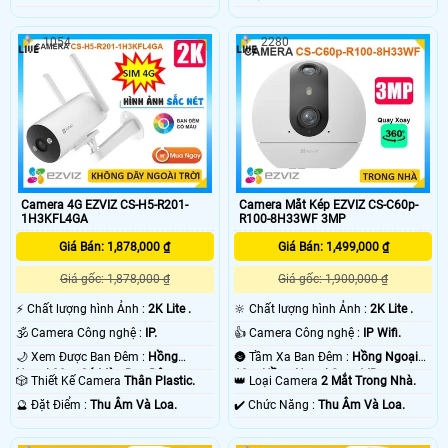
1054
2280
Camera 4G EZVIZ CS-H5-R201-
Camera Mắt Kép EZVIZ CS-C60p-
1H3KFL4GA
R100-8H33WF 3MP
Giá Bán: 1,878,000 ₫
Giá Bán: 1,499,000 ₫
Giá gốc: 1,878,000 ₫
Giá gốc: 1,900,000 ₫
️⚡ Chất lượng hình Ảnh :
2K Lite .
🔆 Chất lượng hình Ảnh :
2K Lite .
🕉️ Camera Công nghệ :
IP.
👍 Camera Công nghệ :
IP Wifi.
🌙 Xem Được Ban Đêm :
Hồng
🌚 Tầm Xa Ban Đêm :
Hồng Ngoại
Ngoại 30m Có Màu Ban Ðêm.
10m Hồng Ngoại Smart IR.
🎲 Thiết Kế Camera
Thân Plastic.
👑 Loại Camera
2 Mắt Trong Nhà.
️🔮 Đặt Điểm :
Thu Âm Và Loa.
️✔️ Chức Năng :
Thu Âm Và Loa.