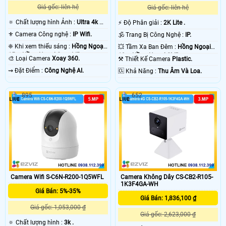
Giá gốc: liên hệ
Giá gốc: liên hệ
🔅 Chất lượng hình Ảnh :
Ultra 4k 👍🏾
️⚡ Độ Phân giải :
2K Lite .
.
'
⚜️ Camera Công nghệ :
IP Wifi.
🕉️ Trang Bị Công Nghệ :
IP.
❈ Khi xem thiếu sáng :
Hồng Ngoại
💥 Tầm Xa Ban Đêm :
Hồng Ngoại
15m Hồng Ngoại Smart IR.
10m Hồng Ngoại SMD.
🎨 Loại Camera
Xoay 360.
⚒ Thiết Kế Camera
Plastic.
️⇝ Đặt Điểm :
Công Nghệ AI.
️🆑 Khả Năng :
Thu Âm Và Loa.
895
652
Camera Wifi S-C6N-R200-1Q5WFL
Camera Không Dây CS-CB2-R105-
1K3F4GA-WH
Giá Bán: 5%-35%
Giá Bán: 1,836,100 ₫
Giá gốc: 1,053,000 ₫
Giá gốc: 2,623,000 ₫
🔅 Chất lượng hình :
3k .