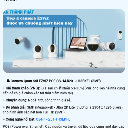
1. 🚔 Camera Quan Sát EZVIZ POE CS-H4-R201-1H3EKFL (3MP)
+ Giá tham khảo (VNĐ):
[Giá sau chiết khấu 5%-35%] (Vui lòng liên hệ nhà cung
cấp để có giá chính xác tại thời điểm hiện tại) .
+ Chuyên dụng:
Ngoài trời, công trình giá rẻ.
+
Độ phân giải:
3MP (Megapixel) - Ultra 2K Lite (thường là 2304 x 1296 pixels),
cho hình ảnh sắc nét hơn Full HD (2MP).
+
Công nghệ nổi bật:
CS-H4-R201-1H3EKFL
POE (Power over Ethernet): Cấp nguồn và truyền dữ liệu qua cùng một dây cáp