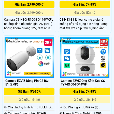
Giá Bán: 2,799,000 ₫
Giá Bán: 5%-35%
Giá gốc: 3,499,000 ₫
Giá gốc: liên hệ
Camera CS-H80f-R100-8G444WKFL
CS-HB3-B1 là loại camera giá rẻ
ba ống kính độ phân giải 2K⁺(4MP)
không dây sử dụng pin năng lượng
hỗ trợ zoom quang 12×, tầm nhìn
mặt trời với chip CMOS, hình ảnh
hồng ngoại 30m và có màu ban
sinh động và khả năng xem ban
đêm lên đến 20m. Camera quay
đêm với hồng ngoại 15m có hỗ trợ
1040
951
xoay 360° tích hợp đàm thoại hai
màu ban đêm. Độ phân giải 3.0 MP
chiều, còi báo động và đèn chớp
và tích hợp công nghệ nhận biết
giúp tăng cường an ninh. Chuẩn
người giúp cho hình ảnh luôn chất
IP67 đảm bảo khả năng chống bụi,
lượng, đàm thoại 2 chiều chống chịu
nước, hoạt động bền bỉ trong mọi
được mọi thời tiết tấm pin sử dụng
điều kiện thời tiết.
lên đến 120 ngày (5200 mAh) .
Camera EZVIZ Dùng Pin CS-BC1-
Camera EZVIZ Ống Kính Kép CS-
B1 (2MP)
TY7-R100-8G44WF
Giá Bán: 5%-35%
Giá Bán: 5%-35%
Giá gốc: liên hệ
Giá gốc: Liên Hệ
💯 Chất lượng hình Ảnh :
FULL HD
🔆 Độ Phân giải :
Ultra 4k 👍🏾 .
1080P .
👍 Camera Công nghệ :
IP Wifi.
®️ Trang Bị Công Nghệ :
IP Wifi.