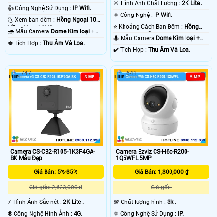
🔆 Hình Ành Chất Lượng :
2K Lite .
👍 Công Nghệ Sử Dụng :
IP Wifi.
⚛️ Công Nghệ :
IP Wifi.
🌜 Xem ban đêm :
Hồng Ngoại 10m
⭐ Khoảng Cách Ban Đêm :
Hồng
Hồng Ngoại SMD.
🌧️ Mẫu Camera
Dome Kim loại +
Ngoại 10m Hồng Ngoại SMD.
🐜 Mẫu Camera
Dome Kim loại +
Nhựa.
️♚ Tích Hợp :
Thu Âm Và Loa.
Nhựa.
️✔️ Tích Hợp :
Thu Âm Và Loa.
747
641
Camera CS-CB2-R105-1K3F4GA-
Camera Ezviz CS-H6c-R200-
BK Mẫu Đẹp
1Q5WFL 5MP
Giá Bán: 5%-35%
Giá Bán: 1,300,000 ₫
Giá gốc: 2,623,000 ₫
Giá gốc:
️⚡ Hình Ảnh Sắc nét :
2K Lite .
💯 Chất lượng hình :
3k .
®️ Công Nghệ Hình Ảnh :
4G.
⚛️ Công Nghệ Sử Dụng :
IP.