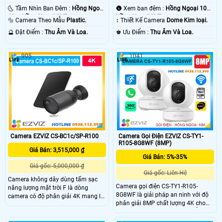
🌜 Tầm Nhìn Ban Đêm :
Hồng Ngoại
🌚 Xem ban đêm :
Hồng Ngoại 10m
10m Hồng Ngoại SMD.
Hồng Ngoại SMD.
🔩 Camera Theo Mẫu
Plastic.
↕️ Thiết Kế Camera
Dome Kim loại.
️🔮 Đặt Điểm :
Thu Âm Và Loa.
️♚ Ưu Điểm :
Thu Âm Và Loa.
905
1041
Camera EZVIZ CS-BC1c/SP-R100
Camera Gọi Điện EZVIZ CS-TY1-
R105-8G8WF (8MP)
Giá Bán: 3,515,000 ₫
Giá Bán: 5%-35%
Giá gốc: 5,000,000 ₫
Giá gốc: Liên Hệ
Camera không dây dùng tấm sạc
Camera gọi điện CS-TY1-R105-
năng lượng mặt trời F là dòng
8G8WF là giải pháp an ninh với độ
camera có độ phân giải 4K mang lại
phân giải 8MP chất lượng 4K cho
góc nhìn rộng 135°, pin 10400mAh
hình ảnh sắc nét và chi tiết. Hỗ trợ
và chuẩn IP65. Camera hỗ trợ WiFi
quay xoay 360 độ, phát hiện và theo
lắp đặt dễ dàng,tích hợp đàm thoại