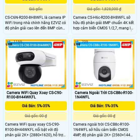
Giá gốc:
Giá gốc: 1,828,000 ₫
CS-C6N-R200-8H8WFL là camera IP
Camera CS-H6c-R200-8H8WFL sở
WiFi trong nhà chính hãng EZVIZ có
hữu độ phân giải 8MP chuẩn 4K kết
độ phân giải cao lên đến 8MP cùng
hợp cảm biến CMOS 1/2,7, mang lại
khả năng quay quét linh hoạt và nút
hình ảnh sắc nét, chi tiết cả ngày lẫn
gọi điện tiện lợi. Camera hỗ trợ hồng
đêm. Góc nhìn rộng với ống kính
1155
709
ngoại 10m, đèn trợ sáng, phát hiện
4mm @ F1.6, bao phủ 87° ngang,
người và phân biệt hình dạng vật
53° dọc, phù hợp giám sát không
nuôi chính xác. Camera tích hợp
gian lớn, hạn chế điểm mù hiệu quả.
micro, loa đàm thoại hai chiều và
khe cắm thẻ nhớ lên đến 512GB,
mang đến giải pháp an ninh toàn
diện cho gia đình.
Camera WiFi Quay Xoay CS-C90-
Camera Ngoài Trời CS-CB8c-R100-
R100-8H44WKFL
1N4WFL
Giá Bán: 5%-35%
Giá Bán: 5%-35%
Giá gốc: 00 ₫
Giá gốc: 00 ₫
Camera WiFi quay xoay CS-C90-
Camera ngoài trời CS-CB8c-R100-
R100-8H44WKFL nổi bật với độ
1N4WFL sở hữu cảm biến CMOS
phân giải 2K+ (2880×1620), hỗ trợ
4MP, độ phân giải 2K+ (2560×1440)