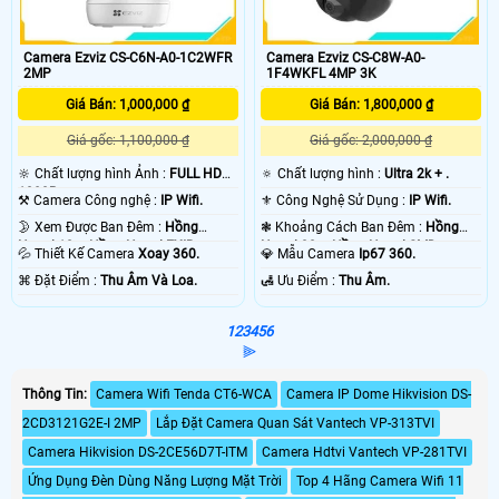
Camera Ezviz CS-C6N-A0-1C2WFR
Camera Ezviz CS-C8W-A0-
2MP
1F4WKFL 4MP 3K
Giá Bán: 1,000,000 ₫
Giá Bán: 1,800,000 ₫
Giá gốc: 1,100,000 ₫
Giá gốc: 2,000,000 ₫
🔆 Chất lượng hình Ảnh :
FULL HD
🔅 Chất lượng hình :
Ultra 2k + .
1080P .
⚒ Camera Công nghệ :
IP Wifi.
⚜️ Công Nghệ Sử Dụng :
IP Wifi.
🌛 Xem Được Ban Đêm :
Hồng
❃ Khoảng Cách Ban Đêm :
Hồng
Ngoại 10m Hồng Ngoại EXIR.
Ngoại 30m Hồng Ngoại SMD.
💦 Thiết Kế Camera
Xoay 360.
💎 Mẫu Camera
Ip67 360.
️⌘ Đặt Điểm :
Thu Âm Và Loa.
️🛃 Ưu Điểm :
Thu Âm.
1
2
3
4
5
6
⫸
Thông Tin:
Camera Wifi Tenda CT6-WCA
Camera IP Dome Hikvision DS-
2CD3121G2E-I 2MP
Lắp Đặt Camera Quan Sát Vantech VP-313TVI
Camera Hikvision DS-2CE56D7T-ITM
Camera Hdtvi Vantech VP-281TVI
Ứng Dụng Đèn Dùng Năng Lượng Mặt Trời
Top 4 Hãng Camera Wifi 11