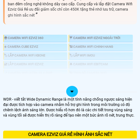
ban đêm công nghệ không dây cao cấp. Cung cấp và lắp đặt Camera Wifi
Ezviz Giá Rẻ ưu đãi giảm sốc chỉ còn 450K tặng thẻ nhớ lưu trữ, camera
ghi hình sắc nét
🌍 CAMERA WIFI EZVIZ 360
☔ CAMERA WIFI EZVIZ NGOÀI TRỜI
☀️ CAMERA CUBE EZVIZ
📶 CAMERA WIFI CHINH HANG
🏷 LẮP CAMERA WIFI KBONE
🏷 LẮP WIFI IMOU
🔐 LẮP CAMERA WIFI EZVIZ
🔔 CAMERA WIFI EBITCAM
📍 CAMERA WIFI ULTRA 2K 4.0MP
📶 TRỌN BỘ CAMERA WIFI
🖥 LẮP CAMERA TRỌN BỘ
🛡 CAMERA WIFI THÂN
🌐 CAMERA WIFI 360
💎 CAMERA WIFI NHỎ GỌN CUBE
WDR - viết tắt Wide Dynamic Range là một tính năng chống ngược sáng hiện
đại được tích hợp vào camera nhằm hỗ trợ ghi hình trong môi trường có độ
🌵 MẪU CAMERA EZVIZ KHÁCH ƯA CHUỘNG
chênh lệch ánh sáng lớn. Được hiểu rõ hơn đó là các chi tiết trong vùng sáng
💦 Camera wifi Ezviz được nhiều khách hàng tin dùng nhờ thiết kế chắc chắn,
và vùng tối sẽ được hiển thị rõ ràng để tạo nên một bức ảnh rõ nét, trung thực.
hình ảnh sắc nét, tuổi thọ cao, công nghệ hiện đại, âm thanh 2 chiều, phần
mềm dễ dùng và khả năng chống trộm tốt – xứng đáng với mức giá so với các
thương hiệu khác. 💎Top 4 camera wifi Ezviz bán chạy nhất hiện nay:
CAMERA EZVIZ GIÁ RẺ HÌNH ẢNH SẮC NÉT
CAMERA WIFI EZVIZ