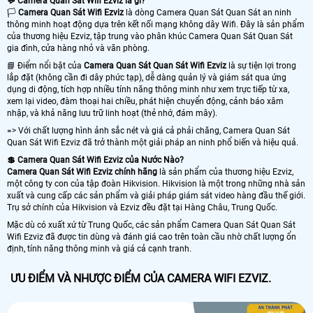
💬 Camera Quan Sát Wifi Ezviz là gì?
🏳️
Camera Quan Sát Wifi Ezviz
là dòng Camera Quan Sát Quan Sát an ninh
thông minh hoạt động dựa trên kết nối mạng không dây Wifi. Đây là sản phẩm
của thương hiệu Ezviz, tập trung vào phân khúc Camera Quan Sát Quan Sát
gia đình, cửa hàng nhỏ và văn phòng.
📘 Điểm nổi bật của
Camera Quan Sát Quan Sát Wifi Ezviz
là sự tiện lợi trong
lắp đặt (không cần đi dây phức tạp), dễ dàng quản lý và giám sát qua ứng
dụng di động, tích hợp nhiều tính năng thông minh như xem trực tiếp từ xa,
xem lại video, đàm thoại hai chiều, phát hiện chuyển động, cảnh báo xâm
nhập, và khả năng lưu trữ linh hoạt (thẻ nhớ, đám mây).
=> Với chất lượng hình ảnh sắc nét và giá cả phải chăng, Camera Quan Sát
Quan Sát Wifi Ezviz đã trở thành một giải pháp an ninh phổ biến và hiệu quả.
💲 Camera Quan Sát Wifi Ezviz của Nước Nào?
Camera Quan Sát Wifi Ezviz chính hãng
là sản phẩm của thương hiệu Ezviz,
một công ty con của tập đoàn Hikvision. Hikvision là một trong những nhà sản
xuất và cung cấp các sản phẩm và giải pháp giám sát video hàng đầu thế giới.
Trụ sở chính của Hikvision và Ezviz đều đặt tại Hàng Châu, Trung Quốc.
Mặc dù có xuất xứ từ Trung Quốc, các sản phẩm Camera Quan Sát Quan Sát
Wifi Ezviz đã được tin dùng và đánh giá cao trên toàn cầu nhờ chất lượng ổn
định, tính năng thông minh và giá cả cạnh tranh.
ƯU ĐIỂM VÀ NHƯỢC ĐIỂM CỦA CAMERA WIFI EZVIZ.