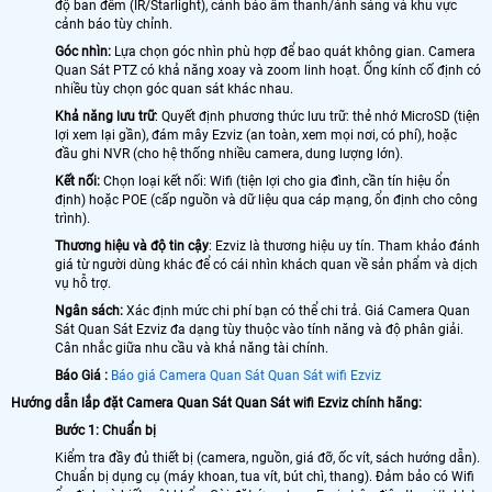
độ ban đêm (IR/Starlight), cảnh báo âm thanh/ánh sáng và khu vực
cảnh báo tùy chỉnh.
Góc nhìn:
Lựa chọn góc nhìn phù hợp để bao quát không gian. Camera
Quan Sát PTZ có khả năng xoay và zoom linh hoạt. Ống kính cố định có
nhiều tùy chọn góc quan sát khác nhau.
Khả năng lưu trữ
: Quyết định phương thức lưu trữ: thẻ nhớ MicroSD (tiện
lợi xem lại gần), đám mây Ezviz (an toàn, xem mọi nơi, có phí), hoặc
đầu ghi NVR (cho hệ thống nhiều camera, dung lượng lớn).
Kết nối:
Chọn loại kết nối: Wifi (tiện lợi cho gia đình, cần tín hiệu ổn
định) hoặc POE (cấp nguồn và dữ liệu qua cáp mạng, ổn định cho công
trình).
Thương hiệu và độ tin cậy
: Ezviz là thương hiệu uy tín. Tham khảo đánh
giá từ người dùng khác để có cái nhìn khách quan về sản phẩm và dịch
vụ hỗ trợ.
Ngân sách:
Xác định mức chi phí bạn có thể chi trả. Giá Camera Quan
Sát Quan Sát Ezviz đa dạng tùy thuộc vào tính năng và độ phân giải.
Cân nhắc giữa nhu cầu và khả năng tài chính.
Báo Giá :
Báo giá Camera Quan Sát Quan Sát wifi Ezviz
Hướng dẫn lắp đặt Camera Quan Sát Quan Sát wifi Ezviz chính hãng:
Bước 1: Chuẩn bị
Kiểm tra đầy đủ thiết bị (camera, nguồn, giá đỡ, ốc vít, sách hướng dẫn).
Chuẩn bị dụng cụ (máy khoan, tua vít, bút chì, thang). Đảm bảo có Wifi